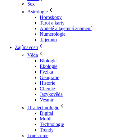
Sex
Astrologie
Horoskopy
Tarot a karty
Andělé a tajemná znamení
Numerologie
Tajemno
Zajímavosti
Věda
Biologie
Ekologie
Fyzika
Geografie
Historie
Chemie
Jazykověda
Vesmír
IT a technologie
Digital
Mobil
Technologie
Trendy
True crime