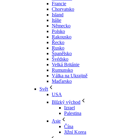
Francie
Chorvatsko
Island
Itálie
Německo
Polsko
Rakousko
Řecko
Rusko
Španělsko
Švédsko
Velká Británie
Rumunsko
Válka na Ukrajině
Maďarsko
Svět
USA
Blízký východ
Izrael
Palestina
Asie
Čína
Jižní Korea