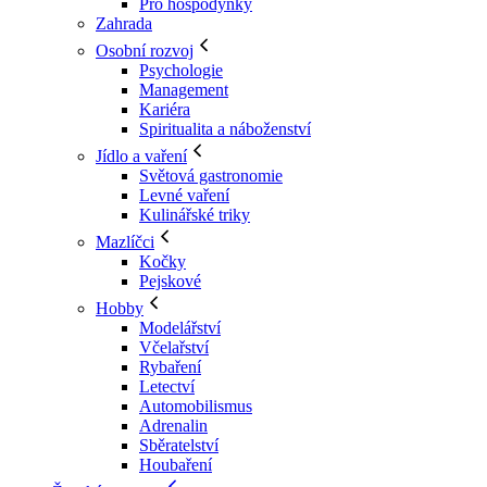
Pro hospodyňky
Zahrada
Osobní rozvoj
Psychologie
Management
Kariéra
Spiritualita a náboženství
Jídlo a vaření
Světová gastronomie
Levné vaření
Kulinářské triky
Mazlíčci
Kočky
Pejskové
Hobby
Modelářství
Včelařství
Rybaření
Letectví
Automobilismus
Adrenalin
Sběratelství
Houbaření