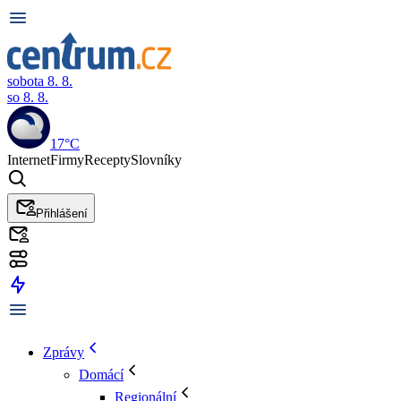
sobota 8. 8.
so 8. 8.
17°C
Internet
Firmy
Recepty
Slovníky
Přihlášení
Zprávy
Domácí
Regionální