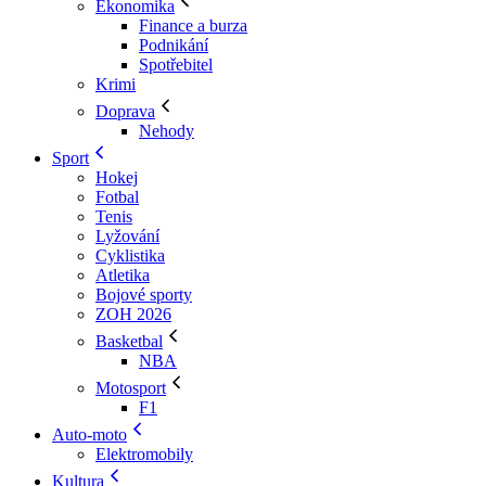
Ekonomika
Finance a burza
Podnikání
Spotřebitel
Krimi
Doprava
Nehody
Sport
Hokej
Fotbal
Tenis
Lyžování
Cyklistika
Atletika
Bojové sporty
ZOH 2026
Basketbal
NBA
Motosport
F1
Auto-moto
Elektromobily
Kultura