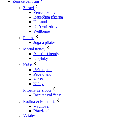
Ženské centrum
Zdraví
Ženské zdraví
Babiččina lékárna
Hubnutí
Duševní zdraví
Wellbeing
Fitness
Jóga a pilates
Módní trendy
Aktuální trendy
Doplňky
Krása
Péče o pleť
Péče o tělo
Vlasy
Nehty
Příběhy ze života
Inspirativní ženy
Rodina & komunita
Výchova
Přátelství
Vztahy