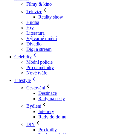
Filmy & kino
Televize
Reality show
Hudba
Hry
Literatura
Výtvarné umění
Divadlo
Digi a stream
Celebrity
Módní policie
Pro pamětníky
Nové tváře
Lifestyle
Cestování
Destinace
Rady na cesty
Bydlení
Interiery
Rady do domu
DIY
Pro kutily