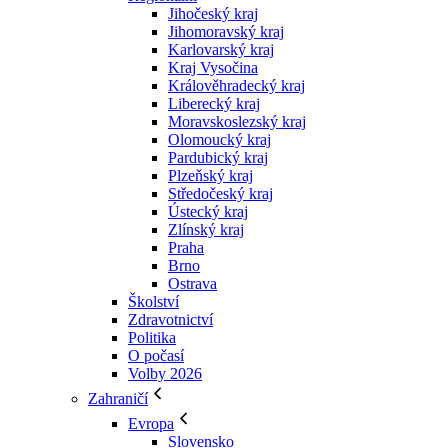
Jihočeský kraj
Jihomoravský kraj
Karlovarský kraj
Kraj Vysočina
Králověhradecký kraj
Liberecký kraj
Moravskoslezský kraj
Olomoucký kraj
Pardubický kraj
Plzeňský kraj
Středočeský kraj
Ústecký kraj
Zlínský kraj
Praha
Brno
Ostrava
Školství
Zdravotnictví
Politika
O počasí
Volby 2026
Zahraničí
Evropa
Slovensko