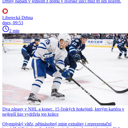
Drbny napadl v jednom z domů v Horské ulici muž tři lidi nožem.
Liberecká Drbna
dnes, 09:53
2 min
Dva zápasy v NHL a konec. 15 českých hokejistů, kterým kariéra v
nejlepší lize vydržela jen krátce
Olympijský vítěz, pětinásobný mistr extraligy i reprezentační