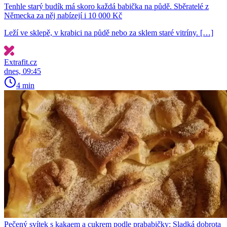
Tenhle starý budík má skoro každá babička na půdě. Sběratelé z
Německa za něj nabízejí i 10 000 Kč
Leží ve sklepě, v krabici na půdě nebo za sklem staré vitríny. […]
Extrafit.cz
dnes, 09:45
4 min
Pečený svítek s kakaem a cukrem podle prababičky: Sladká dobrota