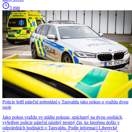
3 min
Policie šetří páteční pobodání v Tanvaldu jako pokus o vraždu dvou
osob
Jako pokus vraždu ve stádiu pokusu, spáchaný na dvou osobách,
vyšetřuje policie páteční násilný trestný čin, ke kterému došlo v
odpoledních hodinách v Tanvaldu. Podle informací Liberecké