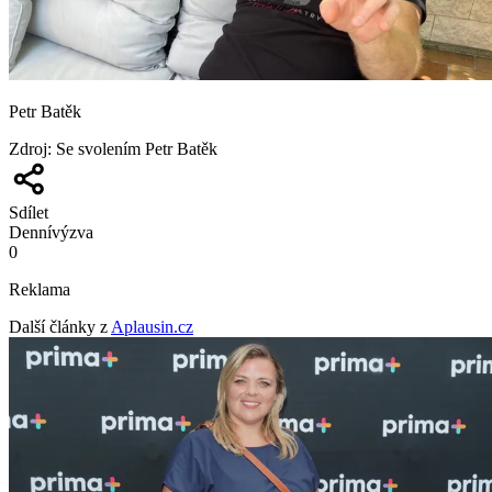
Petr Batěk
Zdroj
:
Se svolením Petr Batěk
Sdílet
Denní
výzva
0
Reklama
Další články z
Aplausin.cz