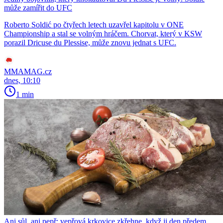
může zamířit do UFC
Roberto Soldić po čtyřech letech uzavřel kapitolu v ONE
Championship a stal se volným hráčem. Chorvat, který v KSW
porazil Dricuse du Plessise, může znovu jednat s UFC.
MMAMAG.cz
dnes, 10:10
1 min
Ani sůl, ani pepř: vepřová krkovice zkřehne, když ji den předem