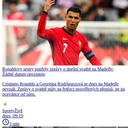
Ronaldovy sestry popřely zprávy o dnešní svatbě na Madeiře:
Žádné datum neexistuje
Cristiano Ronaldo a Georgina Rodríguezová se dnes na Madeiře
nevzali. Zprávy o svatbě stály na řetězci neověřených přepisů, ne na
pozvánce od páru.
SportyŽivě
dnes, 09:19
3 min