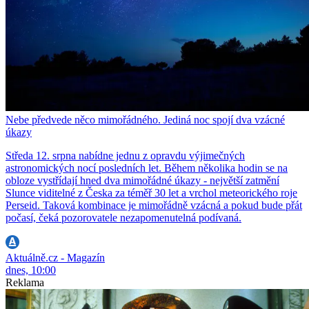
Nebe předvede něco mimořádného. Jediná noc spojí dva vzácné
úkazy
Středa 12. srpna nabídne jednu z opravdu výjimečných
astronomických nocí posledních let. Během několika hodin se na
obloze vystřídají hned dva mimořádné úkazy - největší zatmění
Slunce viditelné z Česka za téměř 30 let a vrchol meteorického roje
Perseid. Taková kombinace je mimořádně vzácná a pokud bude přát
počasí, čeká pozorovatele nezapomenutelná podívaná.
Aktuálně.cz - Magazín
dnes, 10:00
Reklama