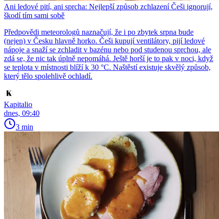
Ani ledové pití, ani sprcha: Nejlepší způsob zchlazení Češi ignorují,
škodí tím sami sobě
Předpovědi meteorologů naznačují, že i po zbytek srpna bude
(nejen) v Česku hlavně horko. Češi kupují ventilátory, pijí ledové
nápoje a snaží se zchladit v bazénu nebo pod studenou sprchou, ale
zdá se, že nic tak úplně nepomáhá. Ještě horší je to pak v noci, když
se teplota v místnosti blíží k 30 °C. Naštěstí existuje skvělý způsob,
který tělo spolehlivě ochladí.
Kapitalio
dnes, 09:40
3 min