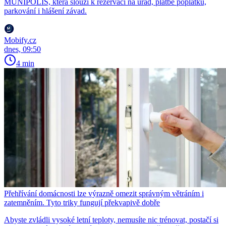
MUNIPOLIS, která slouží k rezervaci na úřad, platbě poplatků,
parkování i hlášení závad.
Mobify.cz
dnes, 09:50
4 min
Přehřívání domácnosti lze výrazně omezit správným větráním i
zatemněním. Tyto triky fungují překvapivě dobře
Abyste zvládli vysoké letní teploty, nemusíte nic trénovat, postačí si