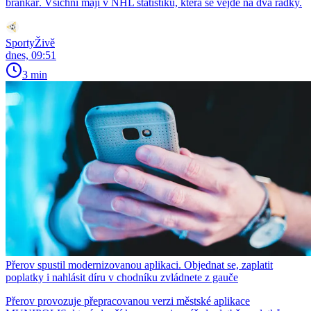
brankář. Všichni mají v NHL statistiku, která se vejde na dva řádky.
SportyŽivě
dnes, 09:51
3 min
Přerov spustil modernizovanou aplikaci. Objednat se, zaplatit
poplatky i nahlásit díru v chodníku zvládnete z gauče
Přerov provozuje přepracovanou verzi městské aplikace