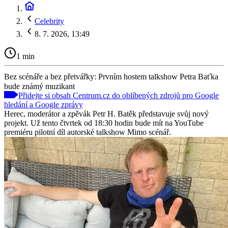
Celebrity
8. 7. 2026, 13:49
1 min
Bez scénáře a bez přetvářky: Prvním hostem talkshow Petra Baťka
bude známý muzikant
Přidejte si obsah Centrum.cz do oblíbených zdrojů pro Google
hledání a Google zprávy
Herec, moderátor a zpěvák Petr H. Batěk představuje svůj nový
projekt. Už tento čtvrtek od 18:30 hodin bude mít na YouTube
premiéru pilotní díl autorské talkshow Mimo scénář.