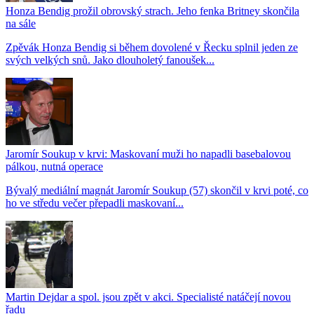
Honza Bendig prožil obrovský strach. Jeho fenka Britney skončila
na sále
Zpěvák Honza Bendig si během dovolené v Řecku splnil jeden ze
svých velkých snů. Jako dlouholetý fanoušek...
Jaromír Soukup v krvi: Maskovaní muži ho napadli basebalovou
pálkou, nutná operace
Bývalý mediální magnát Jaromír Soukup (57) skončil v krvi poté, co
ho ve středu večer přepadli maskovaní...
Martin Dejdar a spol. jsou zpět v akci. Specialisté natáčejí novou
řadu