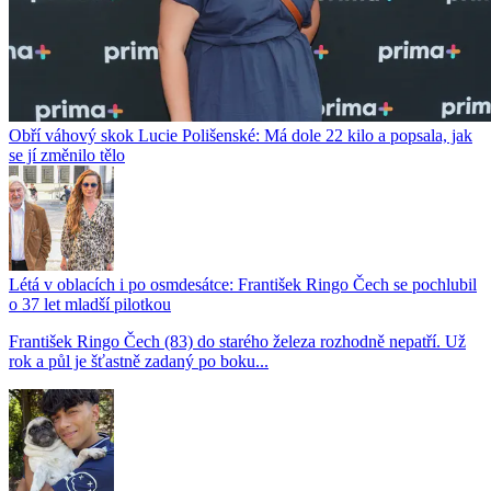
Obří váhový skok Lucie Polišenské: Má dole 22 kilo a popsala, jak
se jí změnilo tělo
Létá v oblacích i po osmdesátce: František Ringo Čech se pochlubil
o 37 let mladší pilotkou
František Ringo Čech (83) do starého železa rozhodně nepatří. Už
rok a půl je šťastně zadaný po boku...