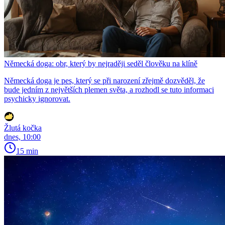
Německá doga: obr, který by nejraději seděl člověku na klíně
Německá doga je pes, který se při narození zřejmě dozvěděl, že
bude jedním z největších plemen světa, a rozhodl se tuto informaci
psychicky ignorovat.
Žlutá kočka
dnes, 10:00
15 min