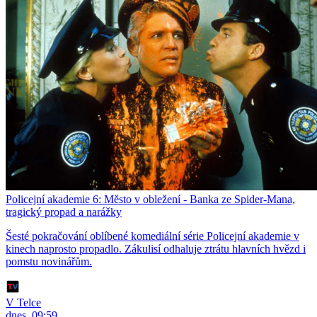
Policejní akademie 6: Město v obležení - Banka ze Spider-Mana,
tragický propad a narážky
Šesté pokračování oblíbené komediální série Policejní akademie v
kinech naprosto propadlo. Zákulisí odhaluje ztrátu hlavních hvězd i
pomstu novinářům.
V Telce
dnes, 09:59