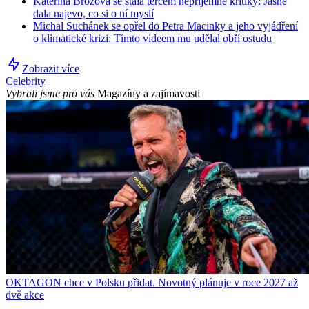
Kateřina Brožová se stala terčem nepříjemné kritiky: Jasně
dala najevo, co si o ní myslí
Michal Suchánek se opřel do Petra Macinky a jeho vyjádření
o klimatické krizi: Tímto videem mu udělal obří ostudu
Zobrazit více
Celebrity
Vybrali jsme pro vás
Magazíny a zajímavosti
OKTAGON chce v Polsku přidat. Novotný plánuje v roce 2027 až
dvě akce