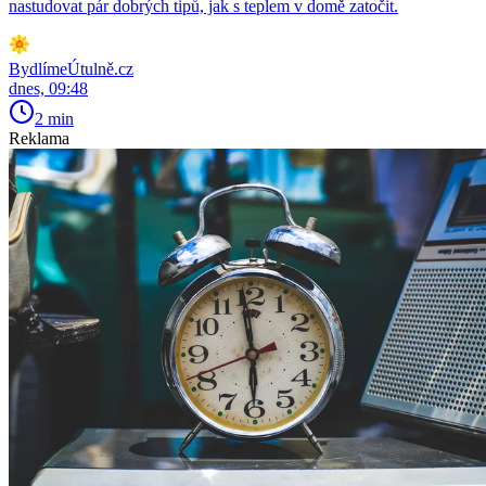
nastudovat pár dobrých tipů, jak s teplem v domě zatočit.
BydlímeÚtulně.cz
dnes, 09:48
2 min
Reklama