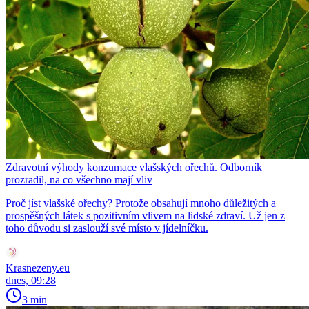
Zdravotní výhody konzumace vlašských ořechů. Odborník
prozradil, na co všechno mají vliv
Proč jíst vlašské ořechy? Protože obsahují mnoho důležitých a
prospěšných látek s pozitivním vlivem na lidské zdraví. Už jen z
toho důvodu si zaslouží své místo v jídelníčku.
Krasnezeny.eu
dnes, 09:28
3 min