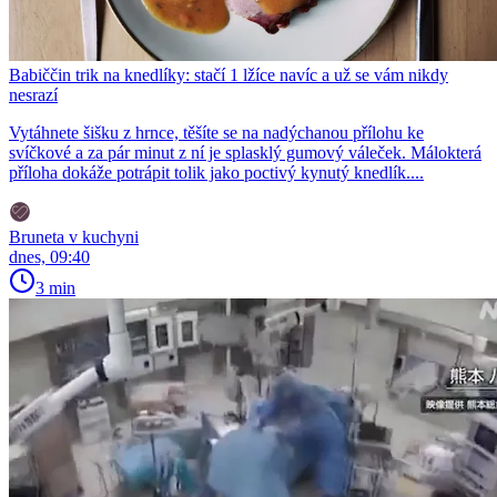
Babiččin trik na knedlíky: stačí 1 lžíce navíc a už se vám nikdy
nesrazí
Vytáhnete šišku z hrnce, těšíte se na nadýchanou přílohu ke
svíčkové a za pár minut z ní je splasklý gumový váleček. Málokterá
příloha dokáže potrápit tolik jako poctivý kynutý knedlík....
Bruneta v kuchyni
dnes, 09:40
3 min