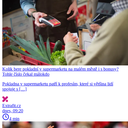
Kolik bere pokladní v supermarketu na malém městě i s bonusy?
Tohle číslo čekal málokdo
Pokladna v supermarketu patří k profesím, které si většina lidí
spojuje s […]
Extrafit.cz
dnes, 09:20
4 min