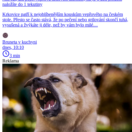
naložíte do 1 tekutiny
Krkovice patří k nejoblíbenějším kouskům vepřového na českém
stole. Přesto se často stává, že po pečení nebo grilování skončí tuhá,
vysušená a žvýkáte ji déle, než by vám bylo milé....
Bruneta v kuchyni
dnes, 10:10
3 min
Reklama