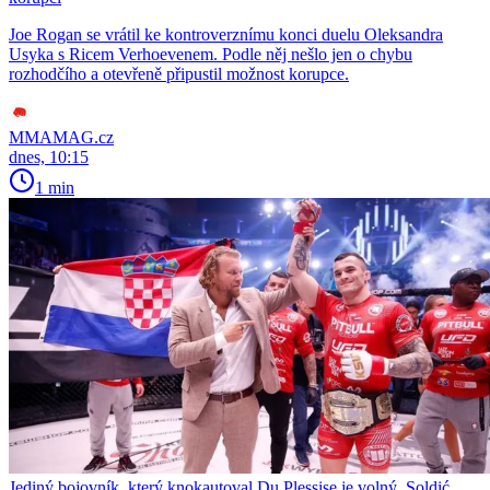
Joe Rogan se vrátil ke kontroverznímu konci duelu Oleksandra
Usyka s Ricem Verhoevenem. Podle něj nešlo jen o chybu
rozhodčího a otevřeně připustil možnost korupce.
MMAMAG.cz
dnes, 10:15
1 min
Jediný bojovník, který knokautoval Du Plessise je volný. Soldić