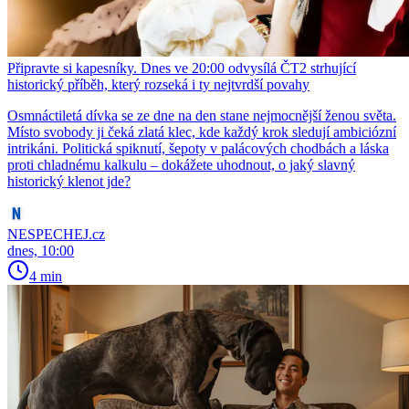
Připravte si kapesníky. Dnes ve 20:00 odvysílá ČT2 strhující
historický příběh, který rozseká i ty nejtvrdší povahy
Osmnáctiletá dívka se ze dne na den stane nejmocnější ženou světa.
Místo svobody ji čeká zlatá klec, kde každý krok sledují ambiciózní
intrikáni. Politická spiknutí, šepoty v palácových chodbách a láska
proti chladnému kalkulu – dokážete uhodnout, o jaký slavný
historický klenot jde?
NESPECHEJ.cz
dnes, 10:00
4 min