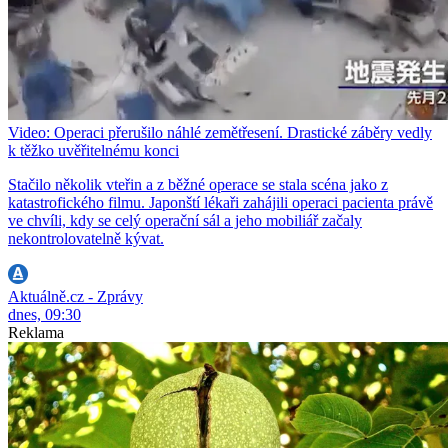
Video: Operaci přerušilo náhlé zemětřesení. Drastické záběry vedly
k těžko uvěřitelnému konci
Stačilo několik vteřin a z běžné operace se stala scéna jako z
katastrofického filmu. Japonští lékaři zahájili operaci pacienta právě
ve chvíli, kdy se celý operační sál a jeho mobiliář začaly
nekontrolovatelně kývat.
Aktuálně.cz - Zprávy
dnes, 09:30
Reklama