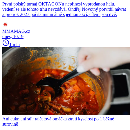
První polský turnaj OKTAGONu nepřinesl vyprodanou halu,
vedení se ale tohoto trhu nevzdává. Ondřej Novotný potvrdil návrat
a pro rok 2027 počítá minimálně s jednou akcí, cílem jsou dvě.
MMAMAG.cz
dnes, 10:19
1 min
Ani cukr, ani sůl: rajčatová omáčka ztratí kyselost po 1 běžné
surovině