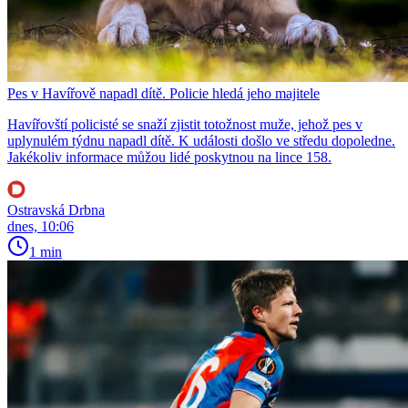
Pes v Havířově napadl dítě. Policie hledá jeho majitele
Havířovští policisté se snaží zjistit totožnost muže, jehož pes v
uplynulém týdnu napadl dítě. K události došlo ve středu dopoledne.
Jakékoliv informace můžou lidé poskytnou na lince 158.
Ostravská Drbna
dnes, 10:06
1 min