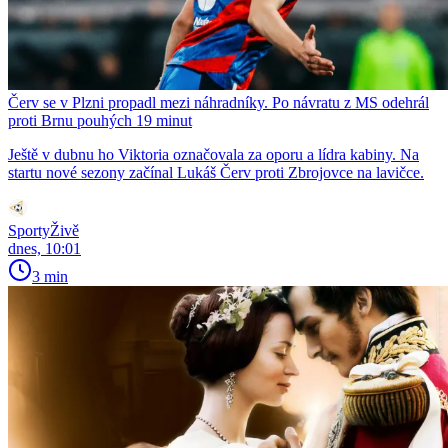
Červ se v Plzni propadl mezi náhradníky. Po návratu z MS odehrál
proti Brnu pouhých 19 minut
Ještě v dubnu ho Viktoria označovala za oporu a lídra kabiny. Na
startu nové sezony začínal Lukáš Červ proti Zbrojovce na lavičce.
SportyŽivě
dnes, 10:01
3 min