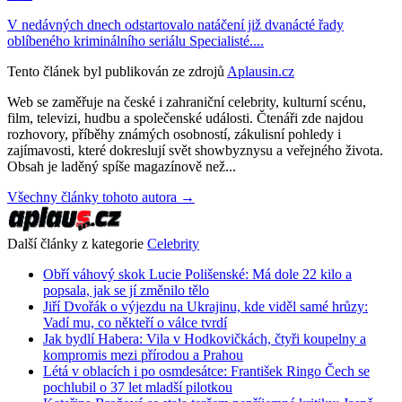
V nedávných dnech odstartovalo natáčení již dvanácté řady
oblíbeného kriminálního seriálu Specialisté....
Tento článek byl publikován ze zdrojů
Aplausin.cz
Web se zaměřuje na české i zahraniční celebrity, kulturní scénu,
film, televizi, hudbu a společenské události. Čtenáři zde najdou
rozhovory, příběhy známých osobností, zákulisní pohledy i
zajímavosti, které dokreslují svět showbyznysu a veřejného života.
Obsah je laděný spíše magazínově než...
Všechny články tohoto autora →
Další články z kategorie
Celebrity
Obří váhový skok Lucie Polišenské: Má dole 22 kilo a
popsala, jak se jí změnilo tělo
Jiří Dvořák o výjezdu na Ukrajinu, kde viděl samé hrůzy:
Vadí mu, co někteří o válce tvrdí
Jak bydlí Habera: Vila v Hodkovičkách, čtyři koupelny a
kompromis mezi přírodou a Prahou
Létá v oblacích i po osmdesátce: František Ringo Čech se
pochlubil o 37 let mladší pilotkou