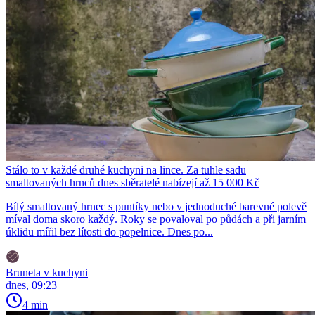
Stálo to v každé druhé kuchyni na lince. Za tuhle sadu
smaltovaných hrnců dnes sběratelé nabízejí až 15 000 Kč
Bílý smaltovaný hrnec s puntíky nebo v jednoduché barevné polevě
míval doma skoro každý. Roky se povaloval po půdách a při jarním
úklidu mířil bez lítosti do popelnice. Dnes po...
Bruneta v kuchyni
dnes, 09:23
4 min