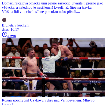
Domácí rajčatová omáčka umí pěkně zaskočit. Uvaříte ji přesně jako
vždycky, a najednou je nepříjemně kyselá, až štípe na jazyku.
Většina lidí v tu chvíli sáhne po cukru nebo přisolí....
Bruneta v kuchyni
dnes, 10:17
4 min
Rogan zpochybnil Usykovu výhru nad Verhoevenem. Mluví o
korupci