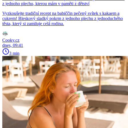
z jednoho plechu, kterou mám v paměti z dětství
Vyzkoušejte tradiční recept na babiččin pečený svítek s kakaem a
cukrem! Bleskový sladký pokrm z jednoho plechu z jednoduchého
těsta, který si zamiluje celá rodina.
Cooky.cz
dnes, 09:41
3 min