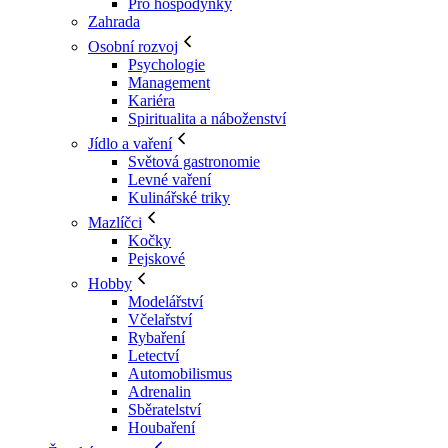
Pro hospodyňky
Zahrada
Osobní rozvoj
Psychologie
Management
Kariéra
Spiritualita a náboženství
Jídlo a vaření
Světová gastronomie
Levné vaření
Kulinářské triky
Mazlíčci
Kočky
Pejskové
Hobby
Modelářství
Včelařství
Rybaření
Letectví
Automobilismus
Adrenalin
Sběratelství
Houbaření