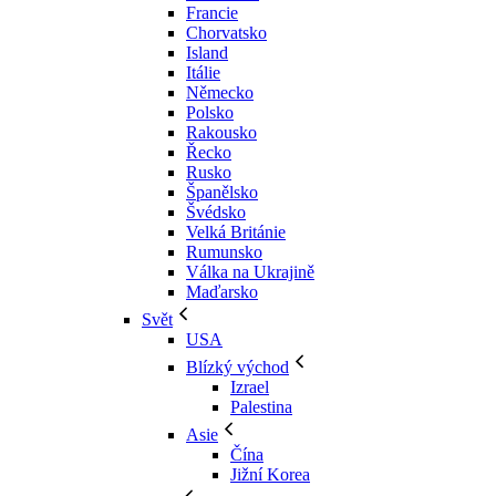
Francie
Chorvatsko
Island
Itálie
Německo
Polsko
Rakousko
Řecko
Rusko
Španělsko
Švédsko
Velká Británie
Rumunsko
Válka na Ukrajině
Maďarsko
Svět
USA
Blízký východ
Izrael
Palestina
Asie
Čína
Jižní Korea