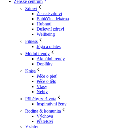
Ženské centrum
Zdraví
Ženské zdraví
Babiččina lékárna
Hubnutí
Duševní zdraví
Wellbeing
Fitness
Jóga a pilates
Módní trendy
Aktuální trendy
Doplňky
Krása
Péče o pleť
Péče o tělo
Vlasy
Nehty
Příběhy ze života
Inspirativní ženy
Rodina & komunita
Výchova
Přátelství
Vztahy