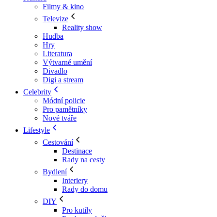
Filmy & kino
Televize
Reality show
Hudba
Hry
Literatura
Výtvarné umění
Divadlo
Digi a stream
Celebrity
Módní policie
Pro pamětníky
Nové tváře
Lifestyle
Cestování
Destinace
Rady na cesty
Bydlení
Interiery
Rady do domu
DIY
Pro kutily