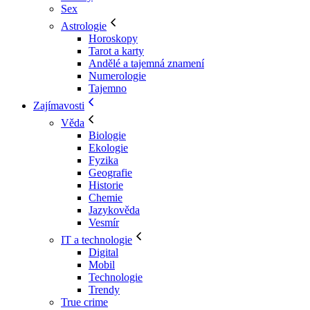
Sex
Astrologie
Horoskopy
Tarot a karty
Andělé a tajemná znamení
Numerologie
Tajemno
Zajímavosti
Věda
Biologie
Ekologie
Fyzika
Geografie
Historie
Chemie
Jazykověda
Vesmír
IT a technologie
Digital
Mobil
Technologie
Trendy
True crime