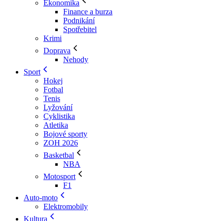
Ekonomika
Finance a burza
Podnikání
Spotřebitel
Krimi
Doprava
Nehody
Sport
Hokej
Fotbal
Tenis
Lyžování
Cyklistika
Atletika
Bojové sporty
ZOH 2026
Basketbal
NBA
Motosport
F1
Auto-moto
Elektromobily
Kultura