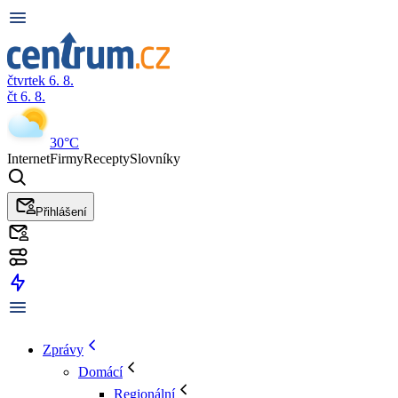
čtvrtek 6. 8.
čt 6. 8.
30°C
Internet
Firmy
Recepty
Slovníky
Přihlášení
Zprávy
Domácí
Regionální