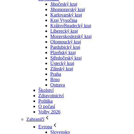
Jihočeský kraj
Jihomoravský kraj
Karlovarský kraj
Kraj Vysočina
Králověhradecký kraj
Liberecký kraj
Moravskoslezský kraj
Olomoucký kraj
Pardubický kraj
Plzeňský kraj
Středočeský kraj
Ústecký kraj
Zlínský kraj
Praha
Brno
Ostrava
Školství
Zdravotnictví
Politika
O počasí
Volby 2026
Zahraničí
Evropa
Slovensko