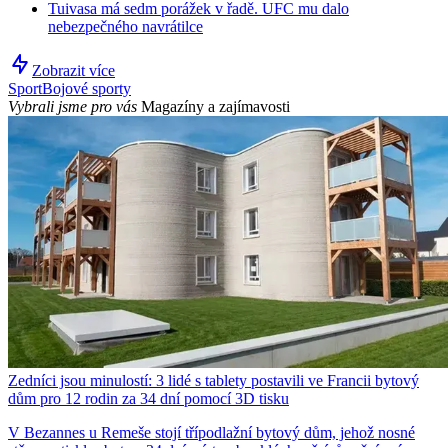
Tuivasa má sedm porážek v řadě. UFC mu dalo
nebezpečného navrátilce
Zobrazit více
Sport
Bojové sporty
Vybrali jsme pro vás
Magazíny a zajímavosti
Zedníci jsou minulostí: 3 lidé s tablety postavili ve Francii bytový
dům pro 12 rodin za 34 dní pomocí 3D tisku
V Bezannes u Remeše stojí třípodlažní bytový dům, jehož nosné