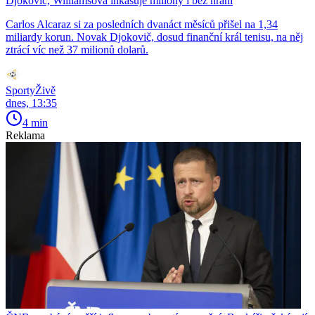
Djokovič, Williamsová inkasuje miliony i bez hraní
Carlos Alcaraz si za posledních dvanáct měsíců přišel na 1,34
miliardy korun. Novak Djokovič, dosud finanční král tenisu, na něj
ztrácí víc než 37 milionů dolarů.
SportyŽivě
dnes, 13:35
4 min
Reklama