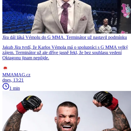
Jíra dál láká Vémolu do G MMA. Terminátor už nastavil podmínku
Jakub Jíra tvrdí, že Karlos Vémola má o spolupráci s G MMA velký
zájem. Terminátor už ale dříve jasně řekl, že bez souhlasu vedení
Oktagonu jinam nepůjde.
MMAMAG.cz
dnes, 13:21
1 min