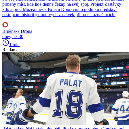
příběhy míst, kde lidé denně čekají na svůj spoj. Projekt Zastávky -
kdo a proč Muzea města Brna a Dopravního podniku představí
cestujícím historii jednotlivých zastávek přímo na označnících.
Brněnská Drbna
dnes, 13:30
1 min
Reklama
Palát padá v NHL stále hlouběji. Před sezonou o něm zámoří mluví