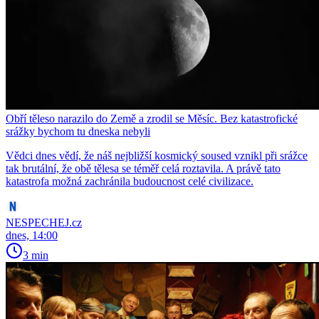
Obří těleso narazilo do Země a zrodil se Měsíc. Bez katastrofické
srážky bychom tu dneska nebyli
Vědci dnes vědí, že náš nejbližší kosmický soused vznikl při srážce
tak brutální, že obě tělesa se téměř celá roztavila. A právě tato
katastrofa možná zachránila budoucnost celé civilizace.
NESPECHEJ.cz
dnes, 14:00
3 min