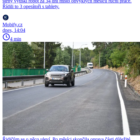
stěny vytiskl robot za 34 dní místo obvyklých měsíců ruční práce.
Řídili to 3 operátoři s tablety.
Mobify.cz
dnes, 14:04
4 min
Řidičům se o něco uleví. Po měsíci skončila oprava části důležité