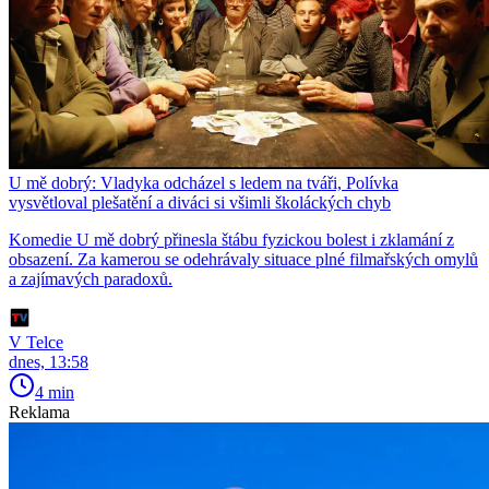
U mě dobrý: Vladyka odcházel s ledem na tváři, Polívka
vysvětloval plešatění a diváci si všimli školáckých chyb
Komedie U mě dobrý přinesla štábu fyzickou bolest i zklamání z
obsazení. Za kamerou se odehrávaly situace plné filmařských omylů
a zajímavých paradoxů.
V Telce
dnes, 13:58
4 min
Reklama