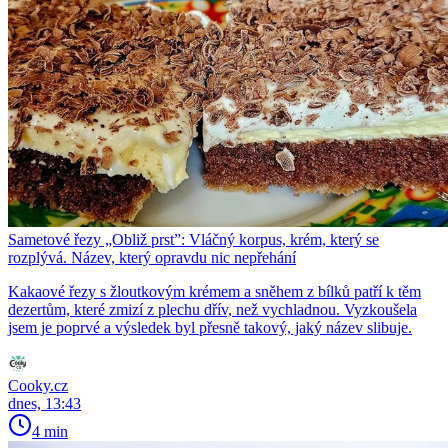
Sametové řezy „Obliž prst”: Vláčný korpus, krém, který se
rozplývá. Název, který opravdu nic nepřehání
Kakaové řezy s žloutkovým krémem a sněhem z bílků patří k těm
dezertům, které zmizí z plechu dřív, než vychladnou. Vyzkoušela
jsem je poprvé a výsledek byl přesně takový, jaký název slibuje.
Cooky.cz
dnes, 13:43
4 min