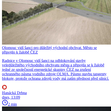
Olomouc vidí šanci pro důležitý východní obchvat. Město se
připojilo k žalobě ČEZ
Radnice v Olomouc vidí šanci na odblokování stavby
veledůležitého východního obchvatu města a připojila se k žalobě
jedné ze společností energetické skupiny ČEZ na zrušení
ochranného pásma vodního zdroje OLMA. Pásmo stavbu tangenty
blokuje, protože ochrana zdrojů vody má zatím přednost před silnicí.
Hanácká Drbna
dnes, 13:09
2 min