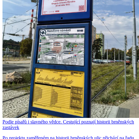
Podle písařů i slavného vědce. Cestující poznají historii brněnských
zastávek
Po projektu zaměřeném na historii brněnských ulic přichází na řadu