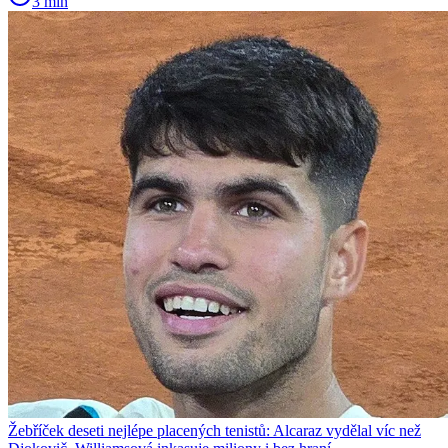
3 min
Žebříček deseti nejlépe placených tenistů: Alcaraz vydělal víc než