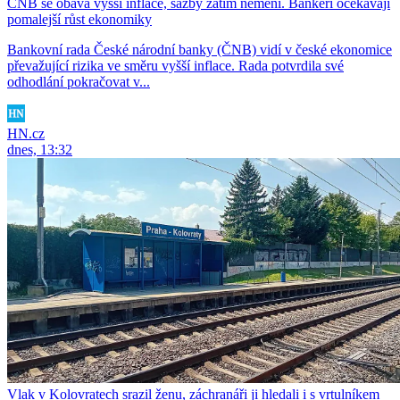
ČNB se obává vyšší inflace, sazby zatím nemění. Bankéři očekávají
pomalejší růst ekonomiky
Bankovní rada České národní banky (ČNB) vidí v české ekonomice
převažující rizika ve směru vyšší inflace. Rada potvrdila své
odhodlání pokračovat v...
HN.cz
dnes, 13:32
Vlak v Kolovratech srazil ženu, záchranáři ji hledali i s vrtulníkem