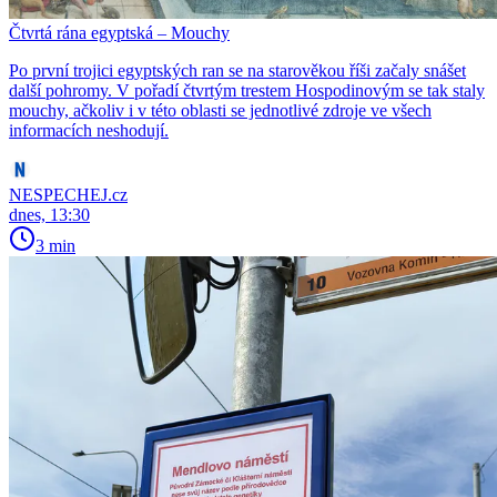
Čtvrtá rána egyptská – Mouchy
Po první trojici egyptských ran se na starověkou říši začaly snášet
další pohromy. V pořadí čtvrtým trestem Hospodinovým se tak staly
mouchy, ačkoliv i v této oblasti se jednotlivé zdroje ve všech
informacích neshodují.
NESPECHEJ.cz
dnes, 13:30
3 min