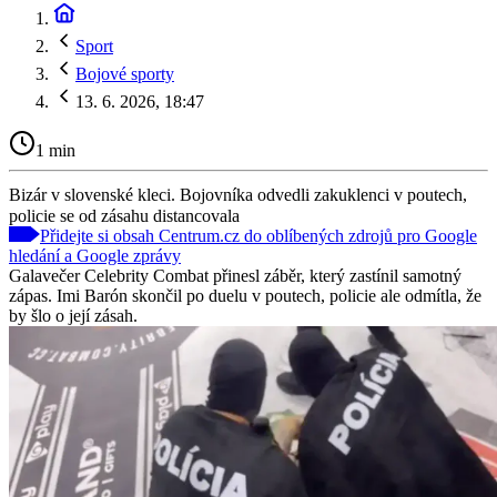
Sport
Bojové sporty
13. 6. 2026, 18:47
1 min
Bizár v slovenské kleci. Bojovníka odvedli zakuklenci v poutech,
policie se od zásahu distancovala
Přidejte si obsah Centrum.cz do oblíbených zdrojů pro Google
hledání a Google zprávy
Galavečer Celebrity Combat přinesl záběr, který zastínil samotný
zápas. Imi Barón skončil po duelu v poutech, policie ale odmítla, že
by šlo o její zásah.