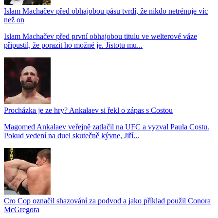
Islam Machačev před obhajobou pásu tvrdí, že nikdo netrénuje víc
než on
Islam Machačev před první obhajobou titulu ve welterové váze
připustil, že porazit ho možné je. Jistotu mu...
Procházka je ze hry? Ankalaev si řekl o zápas s Costou
Magomed Ankalaev veřejně zatlačil na UFC a vyzval Paula Costu.
Pokud vedení na duel skutečně kývne, Jiří...
Cro Cop označil shazování za podvod a jako příklad použil Conora
McGregora