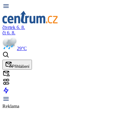
čtvrtek 6. 8.
čt 6. 8.
29°C
Přihlášení
Reklama