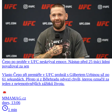
Čepo po prohře v UFC neskrýval emoce. Nástup před 25 tisíci lidmi
považoval za sen
Vlasto Čepo při premiéře v UFC prohrál s Gilbertem Urbinou už po
61 sekundách. Přesto si z Bělehradu odvezl chvíli, kterou označil za
jeden z nejemotivnějších zážitků života.
MMAMAG.cz
dnes, 13:06
1 min