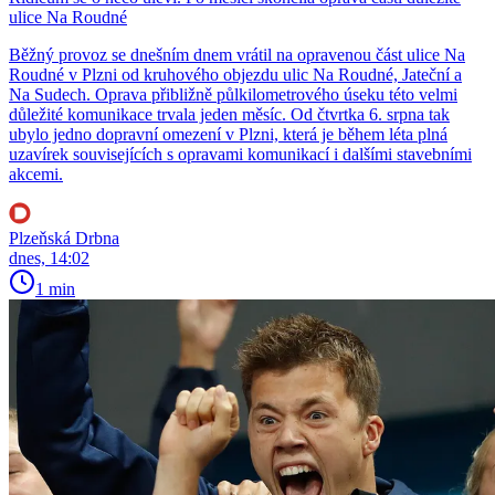
ulice Na Roudné
Běžný provoz se dnešním dnem vrátil na opravenou část ulice Na
Roudné v Plzni od kruhového objezdu ulic Na Roudné, Jateční a
Na Sudech. Oprava přibližně půlkilometrového úseku této velmi
důležité komunikace trvala jeden měsíc. Od čtvrtka 6. srpna tak
ubylo jedno dopravní omezení v Plzni, která je během léta plná
uzavírek souvisejících s opravami komunikací i dalšími stavebními
akcemi.
Plzeňská Drbna
dnes, 14:02
1 min