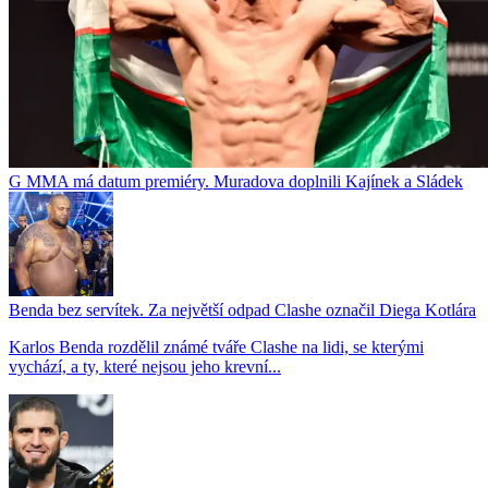
G MMA má datum premiéry. Muradova doplnili Kajínek a Sládek
Benda bez servítek. Za největší odpad Clashe označil Diega Kotlára
Karlos Benda rozdělil známé tváře Clashe na lidi, se kterými
vychází, a ty, které nejsou jeho krevní...