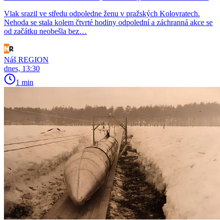
Vlak srazil ve středu odpoledne ženu v pražských Kolovratech.
Nehoda se stala kolem čtvrté hodiny odpolední a záchranná akce se
od začátku neobešla bez…
Náš REGION
dnes, 13:30
1 min