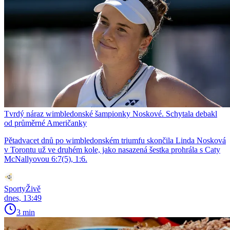
Tvrdý náraz wimbledonské šampionky Noskové. Schytala debakl
od průměrné Američanky
Pětadvacet dnů po wimbledonském triumfu skončila Linda Nosková
v Torontu už ve druhém kole, jako nasazená šestka prohrála s Caty
McNallyovou 6:7(5), 1:6.
SportyŽivě
dnes, 13:49
3 min