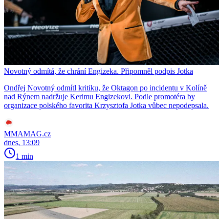
Novotný odmítá, že chrání Engizeka. Připomněl podpis Jotka
Ondřej Novotný odmítl kritiku, že Oktagon po incidentu v Kolíně
nad Rýnem nadržuje Kerimu Engizekovi. Podle promotéra by
organizace polského favorita Krzysztofa Jotka vůbec nepodepsala.
MMAMAG.cz
dnes, 13:09
1 min