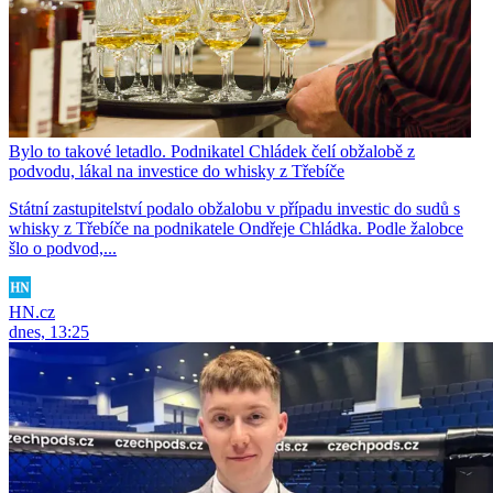
Bylo to takové letadlo. Podnikatel Chládek čelí obžalobě z
podvodu, lákal na investice do whisky z Třebíče
Státní zastupitelství podalo obžalobu v případu investic do sudů s
whisky z Třebíče na podnikatele Ondřeje Chládka. Podle žalobce
šlo o podvod,...
HN.cz
dnes, 13:25