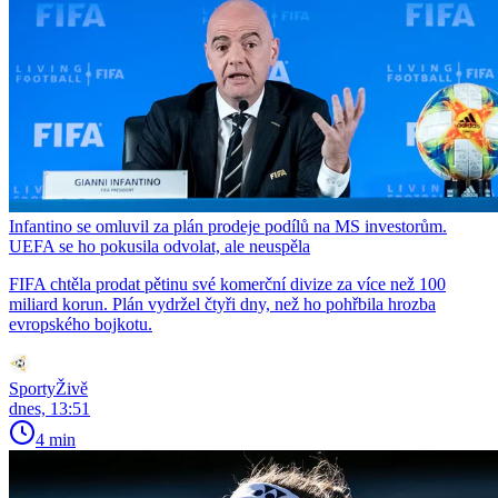
Infantino se omluvil za plán prodeje podílů na MS investorům.
UEFA se ho pokusila odvolat, ale neuspěla
FIFA chtěla prodat pětinu své komerční divize za více než 100
miliard korun. Plán vydržel čtyři dny, než ho pohřbila hrozba
evropského bojkotu.
SportyŽivě
dnes, 13:51
4 min