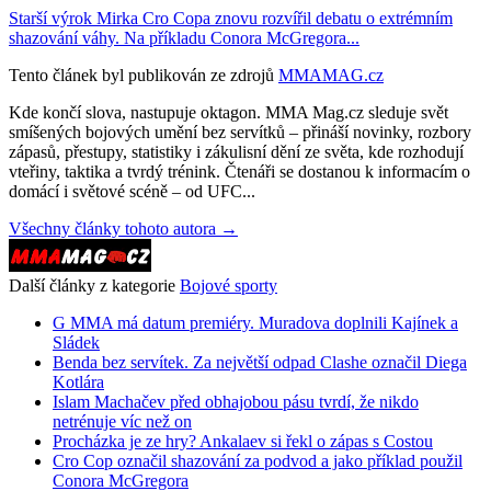
Starší výrok Mirka Cro Copa znovu rozvířil debatu o extrémním
shazování váhy. Na příkladu Conora McGregora...
Tento článek byl publikován ze zdrojů
MMAMAG.cz
Kde končí slova, nastupuje oktagon. MMA Mag.cz sleduje svět
smíšených bojových umění bez servítků – přináší novinky, rozbory
zápasů, přestupy, statistiky i zákulisní dění ze světa, kde rozhodují
vteřiny, taktika a tvrdý trénink. Čtenáři se dostanou k informacím o
domácí i světové scéně – od UFC...
Všechny články tohoto autora →
Další články z kategorie
Bojové sporty
G MMA má datum premiéry. Muradova doplnili Kajínek a
Sládek
Benda bez servítek. Za největší odpad Clashe označil Diega
Kotlára
Islam Machačev před obhajobou pásu tvrdí, že nikdo
netrénuje víc než on
Procházka je ze hry? Ankalaev si řekl o zápas s Costou
Cro Cop označil shazování za podvod a jako příklad použil
Conora McGregora