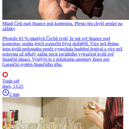
Mladí Češi mají finance pod kontrolou. Přesto jim chybí peníze na
zážitky
Přestože 83 % mladých Čechů tvrdí, že má své finance pod
kontrolou, realita jejich rozpočtů bývá složitější. Více než třetina
letos kvůli nedostatku peněz vynechala hudební festival a více než
polovina už někdy zažila pocit sociálního vyloučení kvůli své
finanční situaci. Vyplývá to z průzkumu agentury Ipsos pro
Garanční systém finančního trhu.
Trade-off
dnes, 13:25
2 min