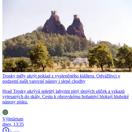
Trosky měly ukrýt poklad z vypleněného kláštera. Odvážlivci v
podzemí našli varovné nápisy i slepé chodby
Hrad Trosky ukrývá spletitý labyrint plný slepých uliček a vzkazů
vytesaných do skály. Cestu k obrovskému bohatství blokují hluboké
nánosy písku.
Výletárium
dnes, 13:35