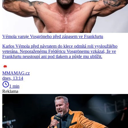
Vémola varuje Vosgröneho před zápasem ve Frankfurtu
Karlos Vémola před návratem do klece odmítá roli vysloužilého
veterána. Neporaženému Frédéricu Vosgrönemu vzkázal, že ve
Frankfurtu neustoupí ani pod tlakem a půjde mu ublížit.
MMAMAG.cz
dnes, 13:14
1 min
Reklama