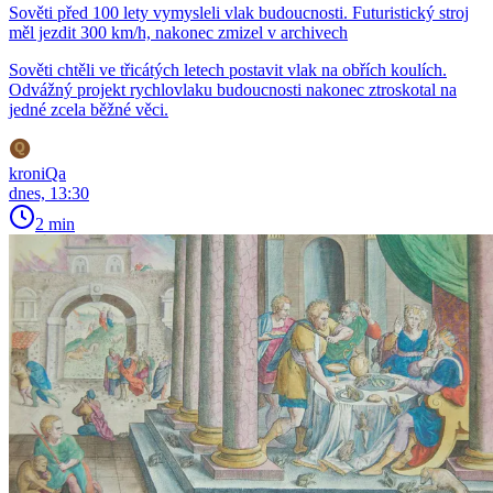
Sověti před 100 lety vymysleli vlak budoucnosti. Futuristický stroj
měl jezdit 300 km/h, nakonec zmizel v archivech
Sověti chtěli ve třicátých letech postavit vlak na obřích koulích.
Odvážný projekt rychlovlaku budoucnosti nakonec ztroskotal na
jedné zcela běžné věci.
kroniQa
dnes, 13:30
2 min