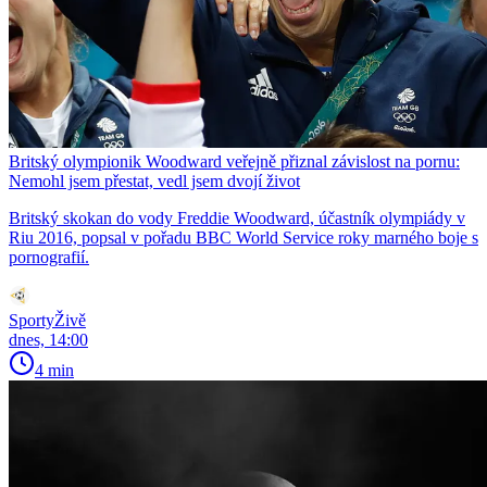
Britský olympionik Woodward veřejně přiznal závislost na pornu:
Nemohl jsem přestat, vedl jsem dvojí život
Britský skokan do vody Freddie Woodward, účastník olympiády v
Riu 2016, popsal v pořadu BBC World Service roky marného boje s
pornografií.
SportyŽivě
dnes, 14:00
4 min