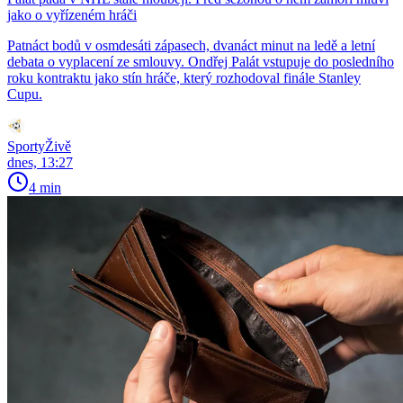
jako o vyřízeném hráči
Patnáct bodů v osmdesáti zápasech, dvanáct minut na ledě a letní
debata o vyplacení ze smlouvy. Ondřej Palát vstupuje do posledního
roku kontraktu jako stín hráče, který rozhodoval finále Stanley
Cupu.
SportyŽivě
dnes, 13:27
4 min