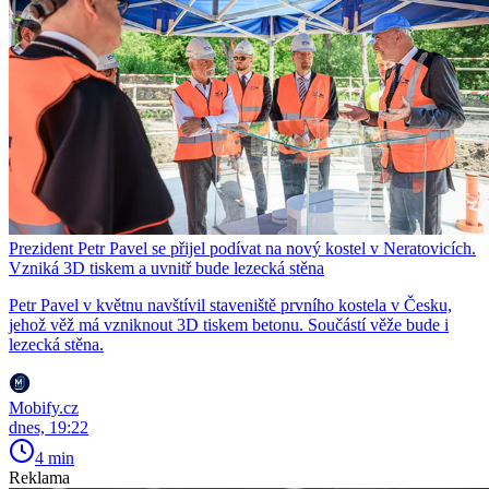
Prezident Petr Pavel se přijel podívat na nový kostel v Neratovicích.
Vzniká 3D tiskem a uvnitř bude lezecká stěna
Petr Pavel v květnu navštívil staveniště prvního kostela v Česku,
jehož věž má vzniknout 3D tiskem betonu. Součástí věže bude i
lezecká stěna.
Mobify.cz
dnes, 19:22
4 min
Reklama