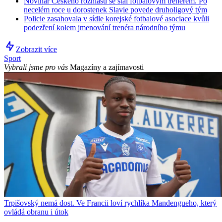
Novinář Českého rozhlasu se stal fotbalovým trenérem. Po
necelém roce u dorostenek Slavie povede druholigový tým
Policie zasahovala v sídle korejské fotbalové asociace kvůli
podezření kolem jmenování trenéra národního týmu
Zobrazit více
Sport
Vybrali jsme pro vás
Magazíny a zajímavosti
Trpišovský nemá dost. Ve Francii loví rychlíka Mandengueho, který
ovládá obranu i útok