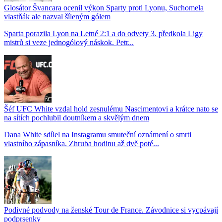
Glosátor Švancara ocenil výkon Sparty proti Lyonu, Suchomela
vlastňák ale nazval šíleným gólem
Sparta porazila Lyon na Letné 2:1 a do odvety 3. předkola Ligy
mistrů si veze jednogólový náskok. Petr...
Šéf UFC White vzdal hold zesnulému Nascimentovi a krátce nato se
na sítích pochlubil doutníkem a skvělým dnem
Dana White sdílel na Instagramu smuteční oznámení o smrti
vlastního zápasníka. Zhruba hodinu až dvě poté...
Podivné podvody na ženské Tour de France. Závodnice si vycpávají
podprsenky