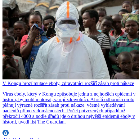
V Kongu hrozí mutace eboly, zdravotníci rozšíří zásah proti nákaze
Virus eboly, který v Kongu způsobuje jednu z nejhorších epidemií v
historii, by mohl mutovat, varují zdravotníci. Afričtí odborníci proto
plánují výrazně rozšířit zásah proti nákaze, včetně vyhledávání
pacientů přímo v domácnostech. Počet potvrzených případů už
překročil 4000 a podle úřadů jde o druhou největší epidemii eboly v
historii, uvedl list The Guardian.