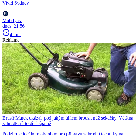
Vivid Sydney.
Mobify.cz
dnes, 21:56
4 min
Reklama
Brusíř Marek ukázal, pod jakým úhlem brousit nůž sekačky. Většina
zahrádkářů to dělá špatně
Podzim je ideálním obdobím pro přípravu zahradní techniky na