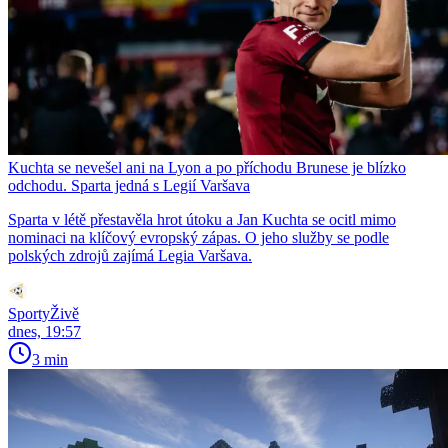
Kuchta se nevešel ani na Lyon a po příchodu Brunese je blízko
odchodu. Sparta jedná s Legií Varšava
Sparta v létě přestavěla hrot útoku a Jan Kuchta se ocitl mimo
nominaci na klíčový evropský zápas. O jeho služby se podle
polských zdrojů zajímá Legia Varšava.
SportyŽivě
dnes, 19:57
3 min