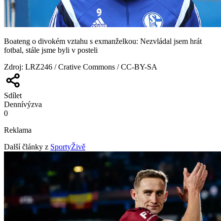
Boateng o divokém vztahu s exmanželkou: Nezvládal jsem hrát
fotbal, stále jsme byli v posteli
Zdroj
:
LRZ246 / Crative Commons / CC-BY-SA
Sdílet
Denní
výzva
0
Reklama
Další články z
SportyŽivě