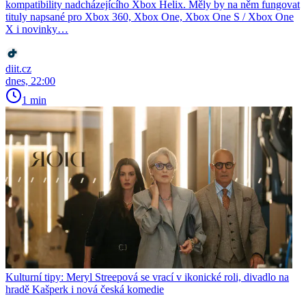
kompatibility nadcházejícího Xbox Helix. Měly by na něm fungovat
tituly napsané pro Xbox 360, Xbox One, Xbox One S / Xbox One
X i novinky…
diit.cz
dnes, 22:00
1 min
Kulturní tipy: Meryl Streepová se vrací v ikonické roli, divadlo na
hradě Kašperk i nová česká komedie