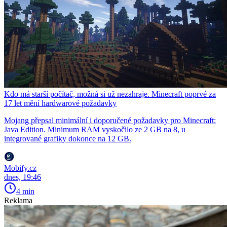
Kdo má starší počítač, možná si už nezahraje. Minecraft poprvé za
17 let mění hardwarové požadavky
Mojang přepsal minimální i doporučené požadavky pro Minecraft:
Java Edition. Minimum RAM vyskočilo ze 2 GB na 8, u
integrované grafiky dokonce na 12 GB.
Mobify.cz
dnes, 19:46
4 min
Reklama