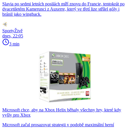
Slavia po sedmi letních posilách míří znovu do Francie, tentokrát po
dvacetiletém Kamerunci z Auxerre, který ve třetí lize střílel góly i
bránil jako wingback.
SportyŽivě
dnes, 22:05
3 min
Microsoft chce, aby na Xbox Helix běhaly všechny hry, které kdy
vyšly pro Xbox
Microsoft začal prosazovat strategii v podobě maximální herní