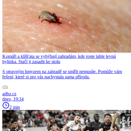
Komáři a klíšťata se vyhýbají zahradám, kde roste tahle levná
bylinka. Stačí ji zasadit ke stolu
S otravným hmyzem na zahradě se smířit nemusíte. Pomůže vám
řešení, které si pro vás nachystala sama příroda.
adbz.cz
dnes, 19:34
2 min