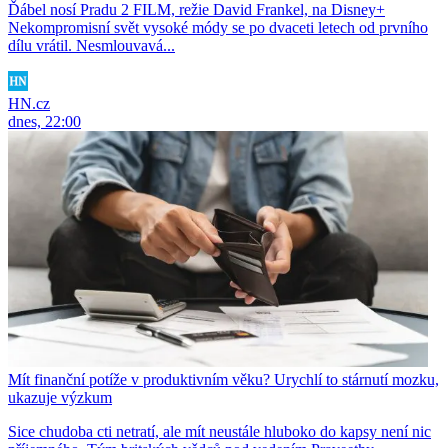
Ďábel nosí Pradu 2 FILM, režie David Frankel, na Disney+
Nekompromisní svět vysoké módy se po dvaceti letech od prvního
dílu vrátil. Nesmlouvavá...
HN.cz
dnes, 22:00
Mít finanční potíže v produktivním věku? Urychlí to stárnutí mozku,
ukazuje výzkum
Sice chudoba cti netratí, ale mít neustále hluboko do kapsy není nic