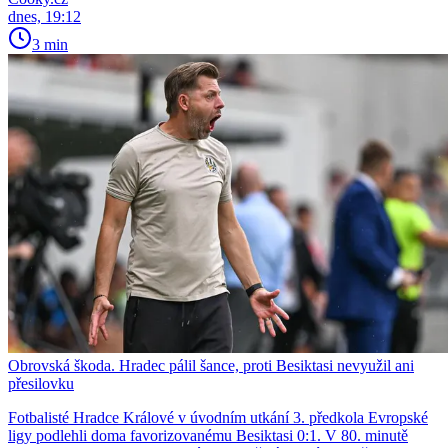
dnes, 19:12
3 min
Obrovská škoda. Hradec pálil šance, proti Besiktasi nevyužil ani
přesilovku
Fotbalisté Hradce Králové v úvodním utkání 3. předkola Evropské
ligy podlehli doma favorizovanému Besiktasi 0:1. V 80. minutě