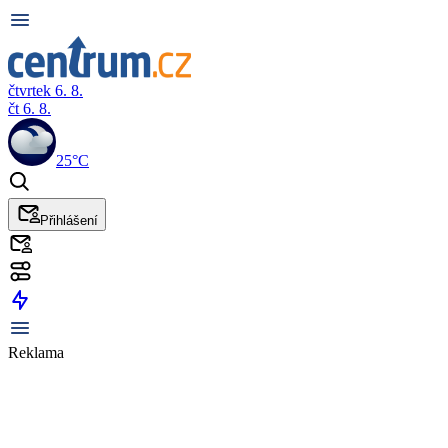
čtvrtek 6. 8.
čt 6. 8.
25°C
Přihlášení
Reklama