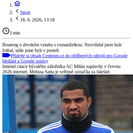
Sport
18. 6. 2026, 13:18
3 min
Boateng o divokém vztahu s exmanželkou: Nezvládal jsem hrát
fotbal, stále jsme byli v posteli
Přidejte si obsah Centrum.cz do oblíbených zdrojů pro Google
hledání a Google zprávy
Intimní citace bývalého záložníka AC Milán zaplavily v červnu
2026 internet. Melissa Satta je veřejně označila za falešné.