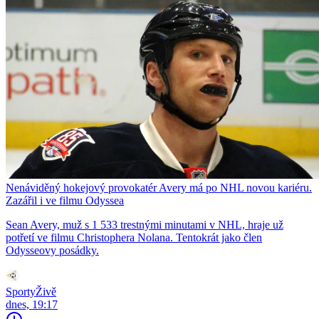
Nenáviděný hokejový provokatér Avery má po NHL novou kariéru.
Zazářil i ve filmu Odyssea
Sean Avery, muž s 1 533 trestnými minutami v NHL, hraje už
potřetí ve filmu Christophera Nolana. Tentokrát jako člen
Odysseovy posádky.
SportyŽivě
dnes, 19:17