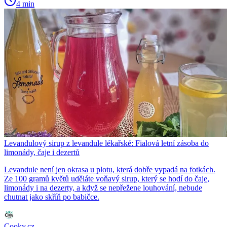
4 min
Levandulový sirup z levandule lékařské: Fialová letní zásoba do
limonády, čaje i dezertů
Levandule není jen okrasa u plotu, která dobře vypadá na fotkách.
Ze 100 gramů květů uděláte voňavý sirup, který se hodí do čaje,
limonády i na dezerty, a když se nepřežene louhování, nebude
chutnat jako skříň po babičce.
Cooky.cz