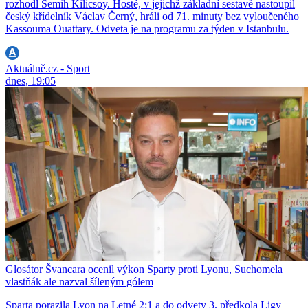
rozhodl Semih Kilicsoy. Hosté, v jejichž základní sestavě nastoupil
český křídelník Václav Černý, hráli od 71. minuty bez vyloučeného
Kassouma Ouattary. Odveta je na programu za týden v Istanbulu.
Aktuálně.cz - Sport
dnes, 19:05
Glosátor Švancara ocenil výkon Sparty proti Lyonu, Suchomela
vlastňák ale nazval šíleným gólem
Sparta porazila Lyon na Letné 2:1 a do odvety 3. předkola Ligy