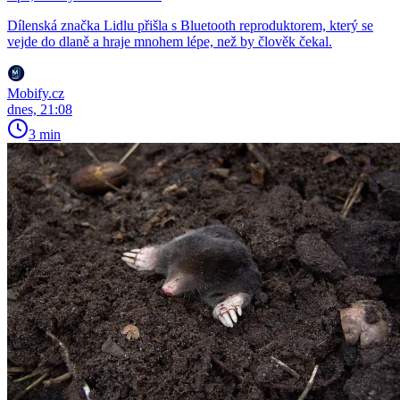
Dílenská značka Lidlu přišla s Bluetooth reproduktorem, který se
vejde do dlaně a hraje mnohem lépe, než by člověk čekal.
Mobify.cz
dnes, 21:08
3 min