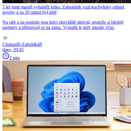
5 let jsme marně vyháněli krtka. Zahradník vzal kuchyňský odpad,
noviny a za 20 minut byl klid
Na jaře a na podzim jsou krtci obzvláště aktivní, protože si hledají
partnery a připravují se na zimu. Vypudit je tedy musíte včas.
Chalupáři-Zahrádkáři
dnes, 20:45
2 min