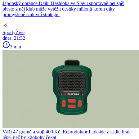
Japonský obránce Daiki Hashioka ve Slavii sportovně neuspěl,
přesto z něj klub může vytěžit desítky milionů korun díky
promyšlené smluvní strategii.
SportyŽivě
dnes, 21:32
3 min
Váží 47 gramů a stojí 400 Kč. Reproduktor Parkside z Lidlu hraje
lépe, než by kdokoliv čekal