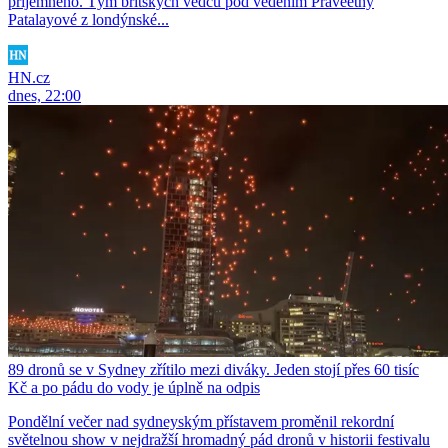
příjemného. Tým britských vědců pod vedením Praveethy
Patalayové z londýnské...
HN.cz
dnes, 22:00
89 dronů se v Sydney zřítilo mezi diváky. Jeden stojí přes 60 tisíc
Kč a po pádu do vody je úplně na odpis
Pondělní večer nad sydneyským přístavem proměnil rekordní
světelnou show v nejdražší hromadný pád dronů v historii festivalu