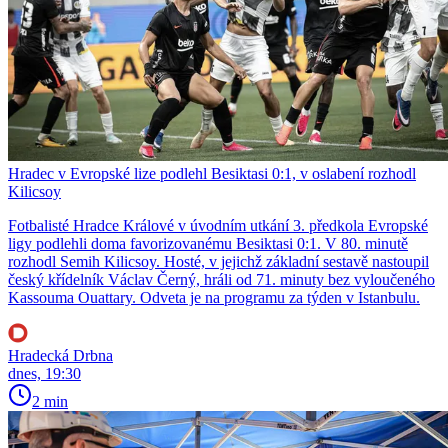
Hradec v Evropské lize podlehl Besiktasi 0:1, v oslabení rozhodl
Kilicsoy
Fotbalisté Hradce Králové v úvodním utkání 3. předkola Evropské
ligy podlehli doma favorizovanému Besiktasi 0:1. V 80. minutě
rozhodl Semih Kilicsoy. Hosté, v jejichž základní sestavě nastoupil
český křídelník Václav Černý, hráli od 71. minuty bez vyloučeného
Kassouma Ouattary. Odveta je na programu za týden v Istanbulu.
Hradecká Drbna
dnes, 19:30
2 min