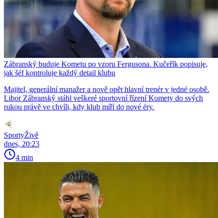
Zábranský buduje Kometu po vzoru Fergusona. Kučeřík popisuje,
jak šéf kontroluje každý detail klubu
Majitel, generální manažer a nově opět hlavní trenér v jedné osobě.
Libor Zábranský stáhl veškeré sportovní řízení Komety do svých
rukou právě ve chvíli, kdy klub míří do nové éry.
SportyŽivě
dnes, 20:23
4 min