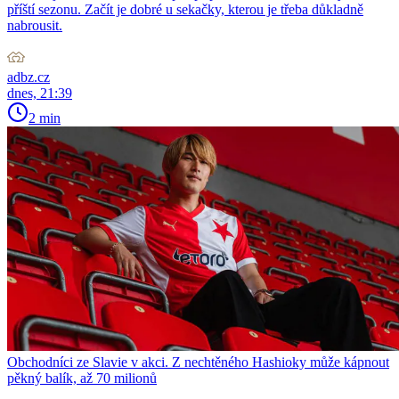
příští sezonu. Začít je dobré u sekačky, kterou je třeba důkladně
nabrousit.
adbz.cz
dnes, 21:39
2 min
Obchodníci ze Slavie v akci. Z nechtěného Hashioky může kápnout
pěkný balík, až 70 milionů