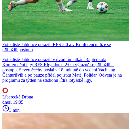
Fotbalisté Jablonce porazili RFS 2:0 a v Konferenční lize se
přiblížili postupu
Fotbalisté Jablonce porazili v úvodním utkání 3. předkola
Konferenční ligy RFS Riga doma 2:0 a výrazně se přiblížili k
postupu. Severočechy poslal v 18. minutě do vedení Vachtang
Čanturišvili a po pauze přidal pojistku Matěj Polidar. Odveta je na
programu za týden na stadionu lídra lotyšské ligy.
Liberecká Drbna
dnes, 19:35
3 min