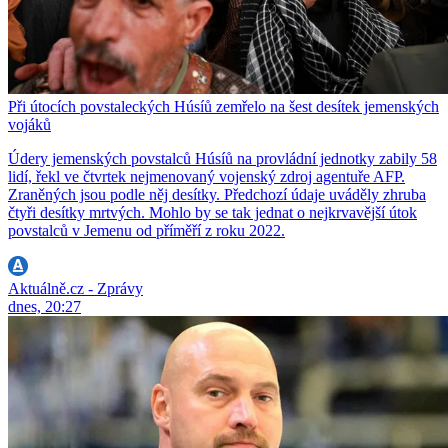
Při útocích povstaleckých Húsíů zemřelo na šest desítek jemenských
vojáků
Údery jemenských povstalců Húsíů na provládní jednotky zabily 58
lidí, řekl ve čtvrtek nejmenovaný vojenský zdroj agentuře AFP.
Zraněných jsou podle něj desítky. Předchozí údaje uváděly zhruba
čtyři desítky mrtvých. Mohlo by se tak jednat o nejkrvavější útok
povstalců v Jemenu od příměří z roku 2022.
Aktuálně.cz - Zprávy
dnes, 20:27