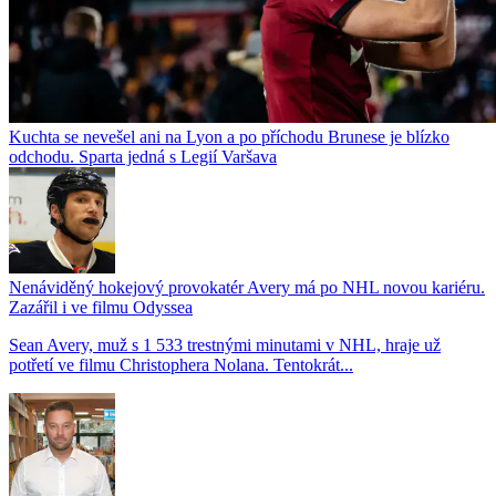
Kuchta se nevešel ani na Lyon a po příchodu Brunese je blízko
odchodu. Sparta jedná s Legií Varšava
Nenáviděný hokejový provokatér Avery má po NHL novou kariéru.
Zazářil i ve filmu Odyssea
Sean Avery, muž s 1 533 trestnými minutami v NHL, hraje už
potřetí ve filmu Christophera Nolana. Tentokrát...