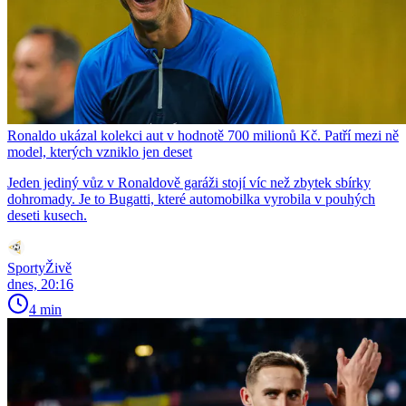
Ronaldo ukázal kolekci aut v hodnotě 700 milionů Kč. Patří mezi ně
model, kterých vzniklo jen deset
Jeden jediný vůz v Ronaldově garáži stojí víc než zbytek sbírky
dohromady. Je to Bugatti, které automobilka vyrobila v pouhých
deseti kusech.
SportyŽivě
dnes, 20:16
4 min