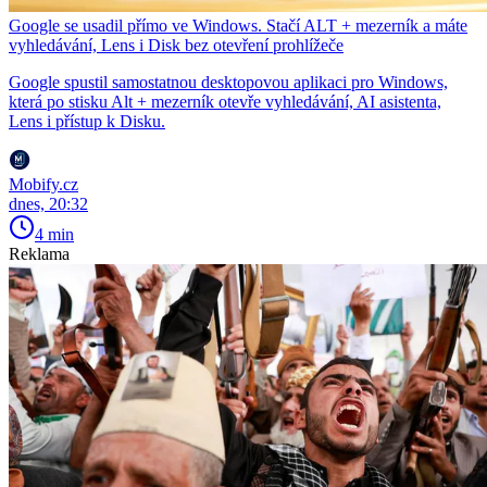
Google se usadil přímo ve Windows. Stačí ALT + mezerník a máte
vyhledávání, Lens i Disk bez otevření prohlížeče
Google spustil samostatnou desktopovou aplikaci pro Windows,
která po stisku Alt + mezerník otevře vyhledávání, AI asistenta,
Lens i přístup k Disku.
Mobify.cz
dnes, 20:32
4 min
Reklama