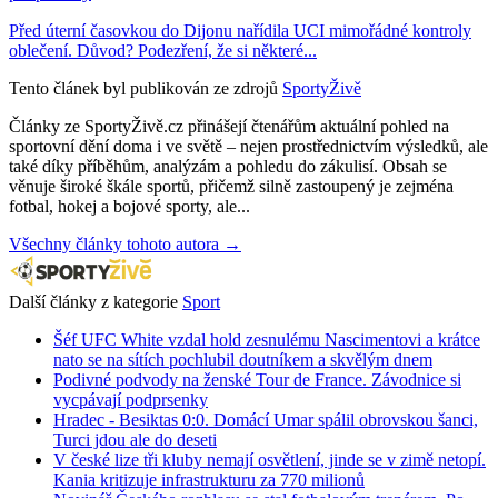
Před úterní časovkou do Dijonu nařídila UCI mimořádné kontroly
oblečení. Důvod? Podezření, že si některé...
Tento článek byl publikován ze zdrojů
SportyŽivě
Články ze SportyŽivě.cz přinášejí čtenářům aktuální pohled na
sportovní dění doma i ve světě – nejen prostřednictvím výsledků, ale
také díky příběhům, analýzám a pohledu do zákulisí. Obsah se
věnuje široké škále sportů, přičemž silně zastoupený je zejména
fotbal, hokej a bojové sporty, ale...
Všechny články tohoto autora →
Další články z kategorie
Sport
Šéf UFC White vzdal hold zesnulému Nascimentovi a krátce
nato se na sítích pochlubil doutníkem a skvělým dnem
Podivné podvody na ženské Tour de France. Závodnice si
vycpávají podprsenky
Hradec - Besiktas 0:0. Domácí Umar spálil obrovskou šanci,
Turci jdou ale do deseti
V české lize tři kluby nemají osvětlení, jinde se v zimě netopí.
Kania kritizuje infrastrukturu za 770 milionů