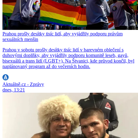
Prahou prošly desítky tisíc lidí, aby vyjádřily podporu právům
sexuálních menšin
Prahou v sobotu prošly desítky tisíc lidí v barevném oblečení s
duhovými doplňky, aby vyjádřily podporu komunitě leseb, gayů,
bisexuálů a trans lidí (LGBT+). Na Štvanici, kde průvod končil, byl
naplánovaný program až do večerních hodin.
Aktuálně.cz - Zprávy
dnes, 13:21