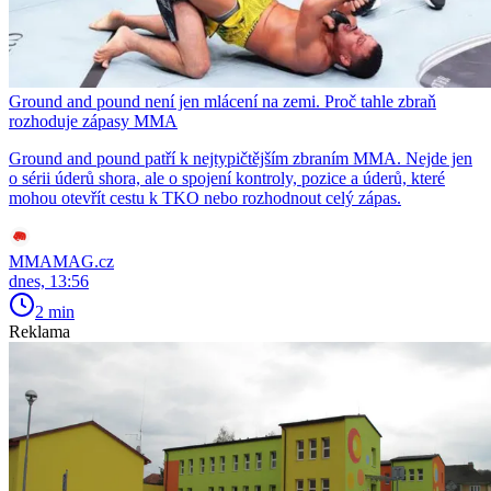
Ground and pound není jen mlácení na zemi. Proč tahle zbraň
rozhoduje zápasy MMA
Ground and pound patří k nejtypičtějším zbraním MMA. Nejde jen
o sérii úderů shora, ale o spojení kontroly, pozice a úderů, které
mohou otevřít cestu k TKO nebo rozhodnout celý zápas.
MMAMAG.cz
dnes, 13:56
2 min
Reklama