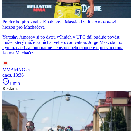
Poirier ho přirovnal k Khabibovi. Masvidal vidí v Amosovovi
hrozbu pro Machačeva
Yaroslav Amosov si po dvou výhrách v UFC dál buduje pověst
muže, který může zamíchat velterovou vahou. Jorge Masvidal ho
nyní označil za mimořádně nebezpečného soupeře i pro šampiona
Islama Machačeva.
MMAMAG.cz
dnes, 13:36
1 min
Reklama