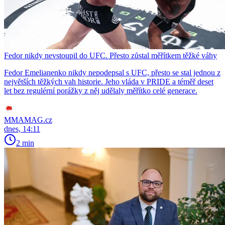
Fedor nikdy nevstoupil do UFC. Přesto zůstal měřítkem těžké váhy
Fedor Emelianenko nikdy nepodepsal s UFC, přesto se stal jednou z
největších těžkých vah historie. Jeho vláda v PRIDE a téměř deset
let bez regulérní porážky z něj udělaly měřítko celé generace.
MMAMAG.cz
dnes, 14:11
2 min