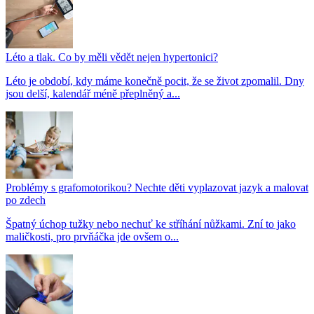
Léto a tlak. Co by měli vědět nejen hypertonici?
Léto je období, kdy máme konečně pocit, že se život zpomalil. Dny
jsou delší, kalendář méně přeplněný a...
Problémy s grafomotorikou? Nechte děti vyplazovat jazyk a malovat
po zdech
Špatný úchop tužky nebo nechuť ke stříhání nůžkami. Zní to jako
maličkosti, pro prvňáčka jde ovšem o...