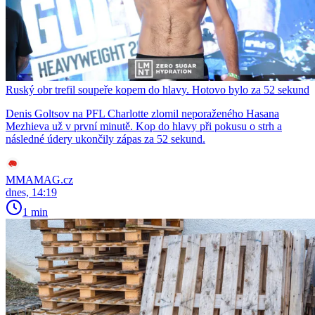
Ruský obr trefil soupeře kopem do hlavy. Hotovo bylo za 52 sekund
Denis Goltsov na PFL Charlotte zlomil neporaženého Hasana
Mezhieva už v první minutě. Kop do hlavy při pokusu o strh a
následné údery ukončily zápas za 52 sekund.
MMAMAG.cz
dnes, 14:19
1 min