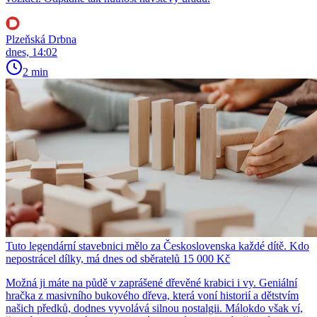
Plzeňská Drbna
dnes, 14:02
2 min
Tuto legendární stavebnici mělo za Československa každé dítě. Kdo
nepostrácel dílky, má dnes od sběratelů 15 000 Kč
Možná ji máte na půdě v zaprášené dřevěné krabici i vy. Geniální
hračka z masivního bukového dřeva, která voní historií a dětstvím
našich předků, dodnes vyvolává silnou nostalgii. Málokdo však ví,