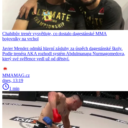
Chabibův trenér vysvětluje, co dostalo dagestánské MMA
bojovníky na vrchol
Javier Mendez odmítá hlavní zásluhy za úspěch dagestánské školy.
Podle trenéra AKA rozhodl systém Abdulmanapa Nurmagomedova,
který své svěřence vedl už od dětství.
MMAMAG.cz
dnes, 13:19
1 min