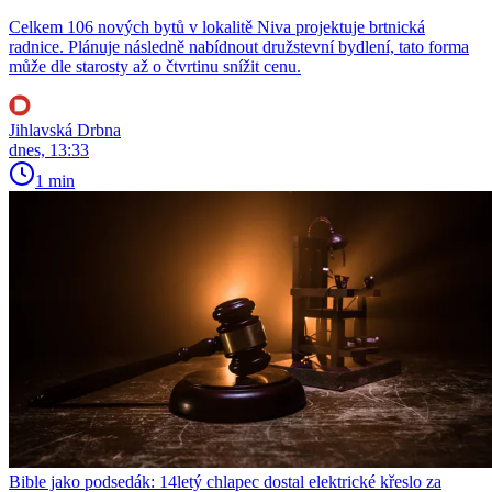
Celkem 106 nových bytů v lokalitě Niva projektuje brtnická
radnice. Plánuje následně nabídnout družstevní bydlení, tato forma
může dle starosty až o čtvrtinu snížit cenu.
Jihlavská Drbna
dnes, 13:33
1 min
Bible jako podsedák: 14letý chlapec dostal elektrické křeslo za