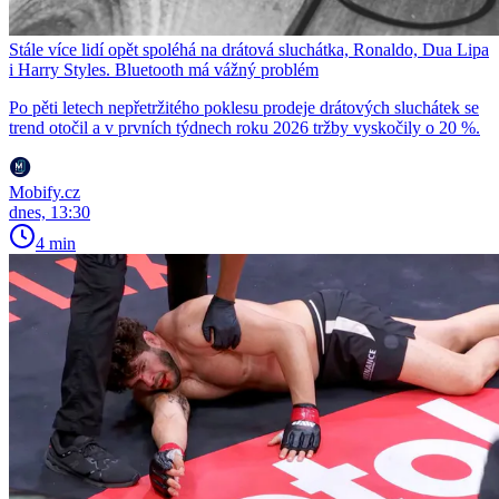
Stále více lidí opět spoléhá na drátová sluchátka, Ronaldo, Dua Lipa
i Harry Styles. Bluetooth má vážný problém
Po pěti letech nepřetržitého poklesu prodeje drátových sluchátek se
trend otočil a v prvních týdnech roku 2026 tržby vyskočily o 20 %.
Mobify.cz
dnes, 13:30
4 min