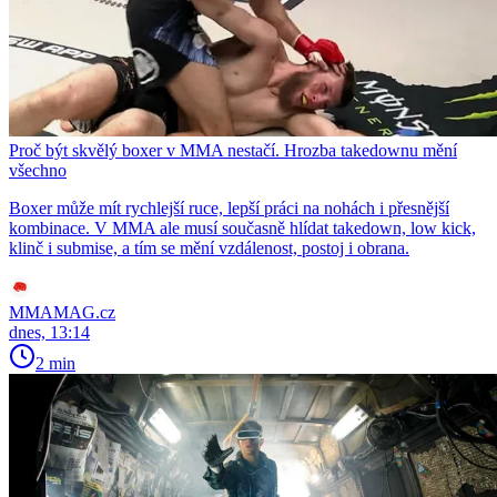
Proč být skvělý boxer v MMA nestačí. Hrozba takedownu mění
všechno
Boxer může mít rychlejší ruce, lepší práci na nohách i přesnější
kombinace. V MMA ale musí současně hlídat takedown, low kick,
klinč i submise, a tím se mění vzdálenost, postoj i obrana.
MMAMAG.cz
dnes, 13:14
2 min