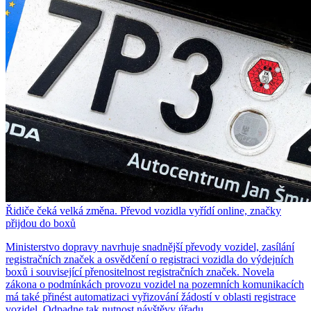
Řidiče čeká velká změna. Převod vozidla vyřídí online, značky
přijdou do boxů
Ministerstvo dopravy navrhuje snadnější převody vozidel, zasílání
registračních značek a osvědčení o registraci vozidla do výdejních
boxů i související přenositelnost registračních značek. Novela
zákona o podmínkách provozu vozidel na pozemních komunikacích
má také přinést automatizaci vyřizování žádostí v oblasti registrace
vozidel. Odpadne tak nutnost návštěvy úřadu.