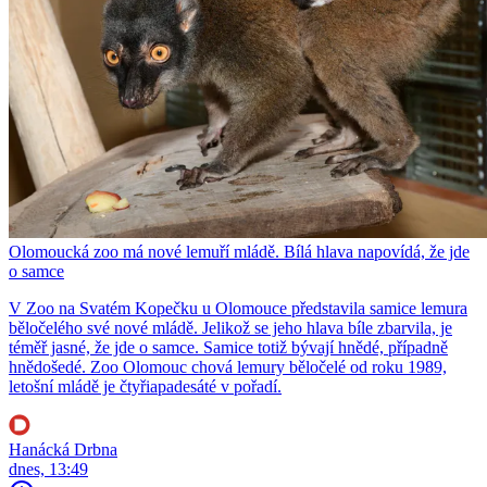
Olomoucká zoo má nové lemuří mládě. Bílá hlava napovídá, že jde
o samce
V Zoo na Svatém Kopečku u Olomouce představila samice lemura
běločelého své nové mládě. Jelikož se jeho hlava bíle zbarvila, je
téměř jasné, že jde o samce. Samice totiž bývají hnědé, případně
hnědošedé. Zoo Olomouc chová lemury běločelé od roku 1989,
letošní mládě je čtyřiapadesáté v pořadí.
Hanácká Drbna
dnes, 13:49