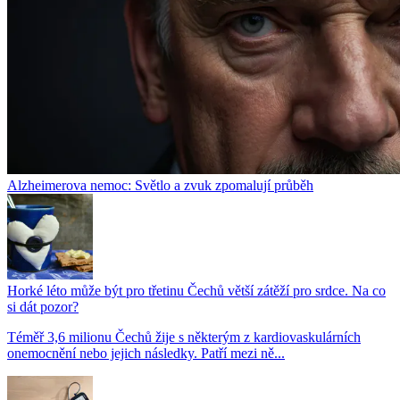
Alzheimerova nemoc: Světlo a zvuk zpomalují průběh
Horké léto může být pro třetinu Čechů větší zátěží pro srdce. Na co
si dát pozor?
Téměř 3,6 milionu Čechů žije s některým z kardiovaskulárních
onemocnění nebo jejich následky. Patří mezi ně...