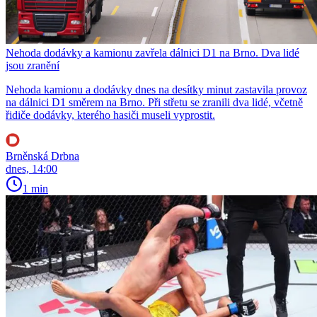
Nehoda dodávky a kamionu zavřela dálnici D1 na Brno. Dva lidé
jsou zranění
Nehoda kamionu a dodávky dnes na desítky minut zastavila provoz
na dálnici D1 směrem na Brno. Při střetu se zranili dva lidé, včetně
řidiče dodávky, kterého hasiči museli vyprostit.
Brněnská Drbna
dnes, 14:00
1 min