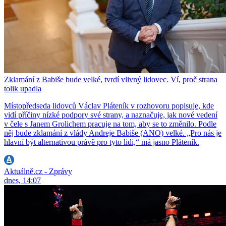
Zklamání z Babiše bude velké, tvrdí vlivný lidovec. Ví, proč strana
tolik upadla
Místopředseda lidovců Václav Pláteník v rozhovoru popisuje, kde
vidí příčiny nízké podpory své strany, a naznačuje, jak nové vedení
v čele s Janem Grolichem pracuje na tom, aby se to změnilo. Podle
něj bude zklamání z vlády Andreje Babiše (ANO) velké. „Pro nás je
hlavní být alternativou právě pro tyto lidi,“ má jasno Pláteník.
Aktuálně.cz - Zprávy
dnes, 14:07