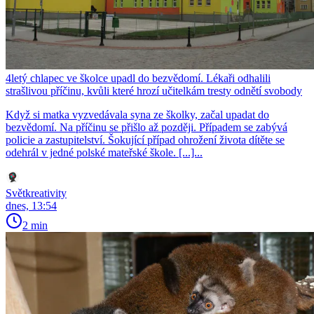
4letý chlapec ve školce upadl do bezvědomí. Lékaři odhalili
strašlivou příčinu, kvůli které hrozí učitelkám tresty odnětí svobody
Když si matka vyzvedávala syna ze školky, začal upadat do
bezvědomí. Na příčinu se přišlo až později. Případem se zabývá
policie a zastupitelství. Šokující případ ohrožení života dítěte se
odehrál v jedné polské mateřské škole. [...]...
Světkreativity
dnes, 13:54
2 min