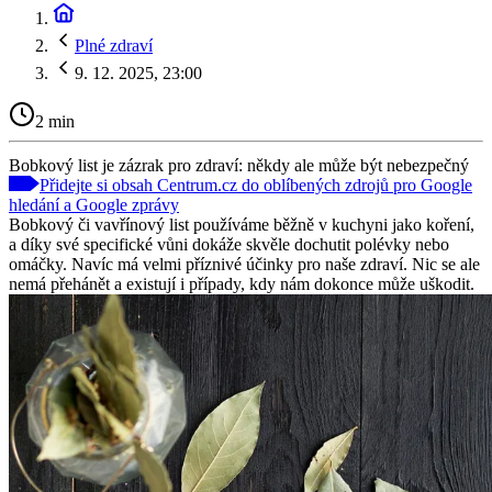
Plné zdraví
9. 12. 2025, 23:00
2 min
Bobkový list je zázrak pro zdraví: někdy ale může být nebezpečný
Přidejte si obsah Centrum.cz do oblíbených zdrojů pro Google
hledání a Google zprávy
Bobkový či vavřínový list používáme běžně v kuchyni jako koření,
a díky své specifické vůni dokáže skvěle dochutit polévky nebo
omáčky. Navíc má velmi příznivé účinky pro naše zdraví. Nic se ale
nemá přehánět a existují i případy, kdy nám dokonce může uškodit.