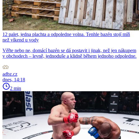
12 palet, jedna plachta a odpoledne volna. Tenhle bazén stojí míň
než víkend u vody
Věřte nebo ne, domácí bazén se dá postavit i jinak, než jen nákupem
v obchodech – levně, jednoduše a klidně během jednoho odpoledne.
adbz.cz
dnes, 14:18
2 min