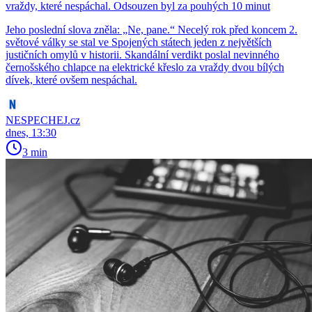
vraždy, které nespáchal. Odsouzen byl za pouhých 10 minut
Jeho poslední slova zněla: „Ne, pane.“ Necelý rok před koncem 2.
světové války se stal ve Spojených státech jeden z největších
justičních omylů v historii. Skandální verdikt poslal nevinného
černošského chlapce na elektrické křeslo za vraždy dvou bílých
dívek, které ovšem nespáchal.
NESPECHEJ.cz
dnes, 13:30
3 min