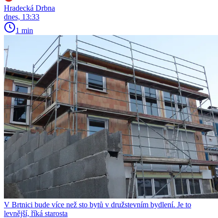
Hradecká Drbna
dnes, 13:33
1 min
V Brtnici bude více než sto bytů v družstevním bydlení. Je to
levnější, říká starosta