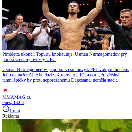
Pimbletta ukončí, Topuriu knokautuje. Usman Nurmagomedov prý
porazí všechny hvězdy UFC
Usman Nurmagomedov je po konci smlouvy s PFL volným hráčem.
Jeho manažer Ali Abdelaziz už mluví o UFC a tvrdí, že většina
tamní špičky by proti neporaženému Dagestánci neměla stačit.
MMAMAG.cz
dnes, 14:04
1 min
Reklama