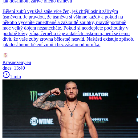
jak dosáhnout zářivě bílého úsměvu
Bělení zubů využívá stále více žen, jež chtějí oslnit zářivým
úsměvem. Je pravdou, že úsměvu si všimne každý a pokud na
někoho vyceníte zanedbané a zažloutlé zoubky, pravděpodobně
moc velký dojem nezanecháte. Pokud si neodepřete pochoutky v
podobě kávy, vína, černého čaje a dalších laskomin, není se čemu
divit, že vaše zuby zrovna bělostně nesvítí. Naštěstí existuje způsob,
jak dosáhnout bělení zubů i bez zásahu odborníka.
Krasnezeny.eu
dnes, 13:40
1 min