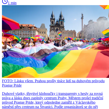
1 min
FOTO: Lásku všem. Prahou prošly tisíce lidí na duhovém průvodu
Prague Pride
Duhové vlajky, třpytivé kloboučky i transparenty s hesly za rovná
práva a lásku dnes zaplnily centrum Prahy. Městem prošel tradiční
průvod Prague Pride, který odpoledne zamířil z Václavského
náměstí přes centrum na Štvanici. Podle organizátorů se do něj