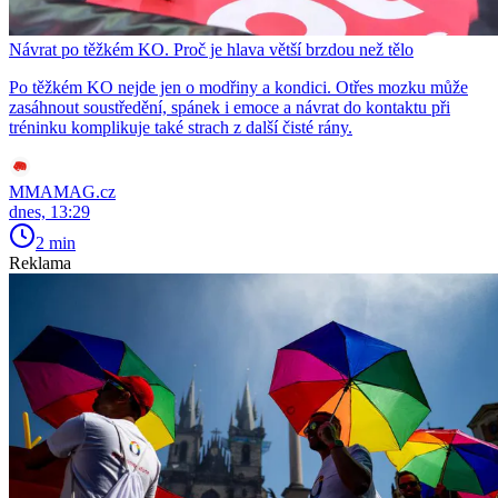
Návrat po těžkém KO. Proč je hlava větší brzdou než tělo
Po těžkém KO nejde jen o modřiny a kondici. Otřes mozku může
zasáhnout soustředění, spánek i emoce a návrat do kontaktu při
tréninku komplikuje také strach z další čisté rány.
MMAMAG.cz
dnes, 13:29
2 min
Reklama