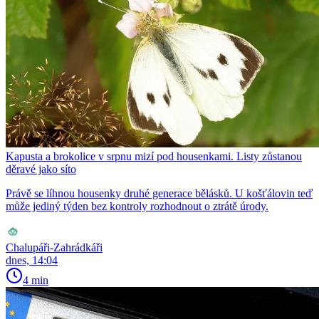
Kapusta a brokolice v srpnu mizí pod housenkami. Listy zůstanou
děravé jako síto
Právě se líhnou housenky druhé generace bělásků. U košťálovin teď
může jediný týden bez kontroly rozhodnout o ztrátě úrody.
Chalupáři-Zahrádkáři
dnes, 14:04
4 min