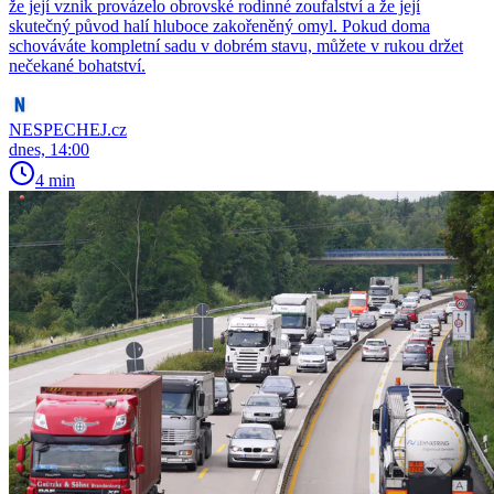
že její vznik provázelo obrovské rodinné zoufalství a že její
skutečný původ halí hluboce zakořeněný omyl. Pokud doma
schováváte kompletní sadu v dobrém stavu, můžete v rukou držet
nečekané bohatství.
NESPECHEJ.cz
dnes, 14:00
4 min