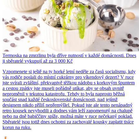
Termoska na zmrzlinu byla dříve nutností v každé domácnosti. Dnes
ji sběratelé vykupují až za 3 000 Kč
Vzpomenete si ještě na ty horké letní neděle za časů socialismu, kdy
vás rodiče poslali do místní cukrárny pro víkendový dezert? V ruce
jste svírali zvláštní, překvapivě těžkou nádobu s korkovým špuntem
a cestou zpátky jste museli pořádně utíkat, aby se obsah uvnitř
neproměnil v tekutou katastrofu. Tehdy to byla naprosto běžná
součást snad každé československé domácnosti, nad jejímž
designem nikdo příliš nepřemýšlel. Pokud jste ale tento nenápadný
retro kousek nevyhodili a dodnes vám leží zapomenutý na chalupě
nebo na dně babiččiny spíže, možná máte v ruce nečekaný poklad.
Sběratelé jsou totiž dnes ochotni za zachovalé kousky zaplatit tisíce
korun na ruku.