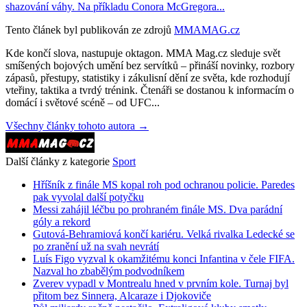
shazování váhy. Na příkladu Conora McGregora...
Tento článek byl publikován ze zdrojů
MMAMAG.cz
Kde končí slova, nastupuje oktagon. MMA Mag.cz sleduje svět
smíšených bojových umění bez servítků – přináší novinky, rozbory
zápasů, přestupy, statistiky i zákulisní dění ze světa, kde rozhodují
vteřiny, taktika a tvrdý trénink. Čtenáři se dostanou k informacím o
domácí i světové scéně – od UFC...
Všechny články tohoto autora →
Další články z kategorie
Sport
Hříšník z finále MS kopal roh pod ochranou policie. Paredes
pak vyvolal další potyčku
Messi zahájil léčbu po prohraném finále MS. Dva parádní
góly a rekord
Gutová-Behramiová končí kariéru. Velká rivalka Ledecké se
po zranění už na svah nevrátí
Luís Figo vyzval k okamžitému konci Infantina v čele FIFA.
Nazval ho zbabělým podvodníkem
Zverev vypadl v Montrealu hned v prvním kole. Turnaj byl
přitom bez Sinnera, Alcaraze i Djokoviče