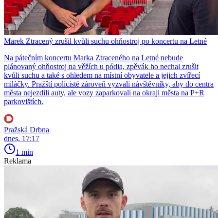
Marek Ztracený zrušil kvůli suchu ohňostroj po koncertu na Letné
Na pátečním koncertu Marka Ztraceného na Letné nebude
plánovaný ohňostroj na věžích u pódia, zpěvák ho nechal zrušit
kvůli suchu a také s ohledem na místní obyvatele a jejich zvířecí
miláčky. Pražští policisté zároveň vyzvali návštěvníky, aby do centra
města nejezdili auty, ale vozy zaparkovali na okraji města na P+R
parkovištích.
Pražská Drbna
dnes, 17:17
1 min
Reklama