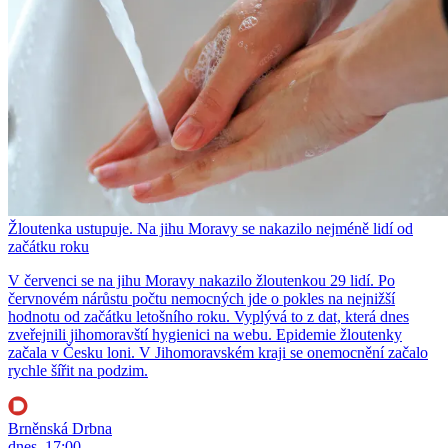
Žloutenka ustupuje. Na jihu Moravy se nakazilo nejméně lidí od
začátku roku
V červenci se na jihu Moravy nakazilo žloutenkou 29 lidí. Po
červnovém nárůstu počtu nemocných jde o pokles na nejnižší
hodnotu od začátku letošního roku. Vyplývá to z dat, která dnes
zveřejnili jihomoravští hygienici na webu. Epidemie žloutenky
začala v Česku loni. V Jihomoravském kraji se onemocnění začalo
rychle šířit na podzim.
Brněnská Drbna
dnes, 17:00