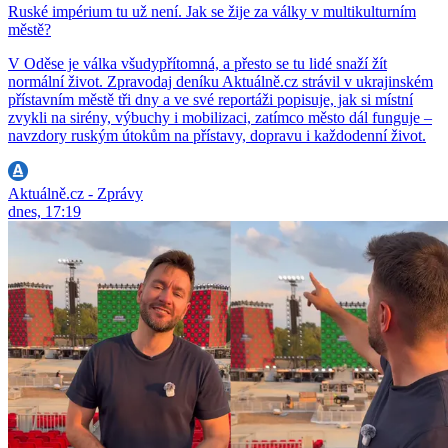
Ruské impérium tu už není. Jak se žije za války v multikulturním
městě?
V Oděse je válka všudypřítomná, a přesto se tu lidé snaží žít
normální život. Zpravodaj deníku Aktuálně.cz strávil v ukrajinském
přístavním městě tři dny a ve své reportáži popisuje, jak si místní
zvykli na sirény, výbuchy i mobilizaci, zatímco město dál funguje –
navzdory ruským útokům na přístavy, dopravu i každodenní život.
Aktuálně.cz - Zprávy
dnes, 17:19