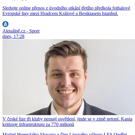
Sledujte online přenos z úvodního utkání třetího předkola fotbalové
Evropské ligy mezi Hradcem Králové a Besiktasem Istanbul.
Aktuálně.cz - Sport
dnes, 17:28
V české lize tři kluby nemají osvětlení, jinde se v zimě netopí. Kania
kritizuje infrastrukturu za 770 milionů
Majitel libereckého Slovanu a člen Ligového výboru LFA Ondřej