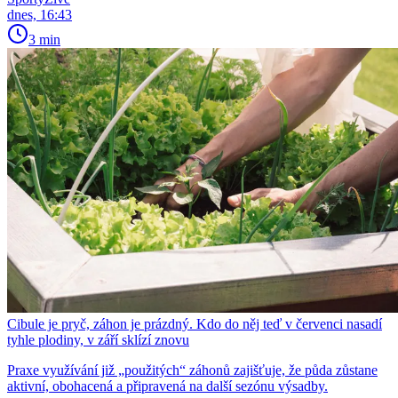
dnes, 16:43
3 min
Cibule je pryč, záhon je prázdný. Kdo do něj teď v červenci nasadí
tyhle plodiny, v září sklízí znovu
Praxe využívání již „použitých“ záhonů zajišťuje, že půda zůstane
aktivní, obohacená a připravená na další sezónu výsadby.