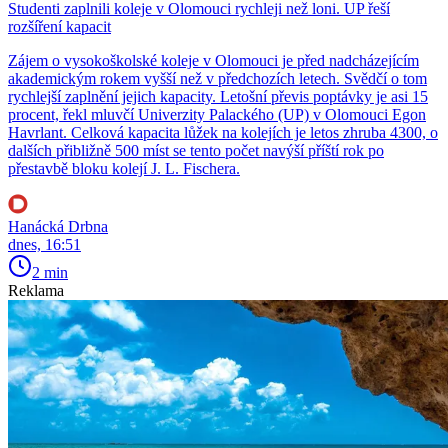
Studenti zaplnili koleje v Olomouci rychleji než loni. UP řeší
rozšíření kapacit
Zájem o vysokoškolské koleje v Olomouci je před nadcházejícím
akademickým rokem vyšší než v předchozích letech. Svědčí o tom
rychlejší zaplnění jejich kapacity. Letošní převis poptávky je asi 15
procent, řekl mluvčí Univerzity Palackého (UP) v Olomouci Egon
Havrlant. Celková kapacita lůžek na kolejích je letos zhruba 4300, o
dalších přibližně 500 míst se tento počet navýší příští rok po
přestavbě bloku kolejí J. L. Fischera.
Hanácká Drbna
dnes, 16:51
2 min
Reklama