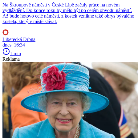
Na Škroupově náměstí v České Lípě začaly práce na novém
vydláždění. Do konce roku by mělo být po celém obvodu náměstí.
Až bude hotovo celé náměstí, z kostek vznikne také obrys bývalého
kostela, který v místě stával.
Liberecká Drbna
dnes, 16:34
1 min
Reklama