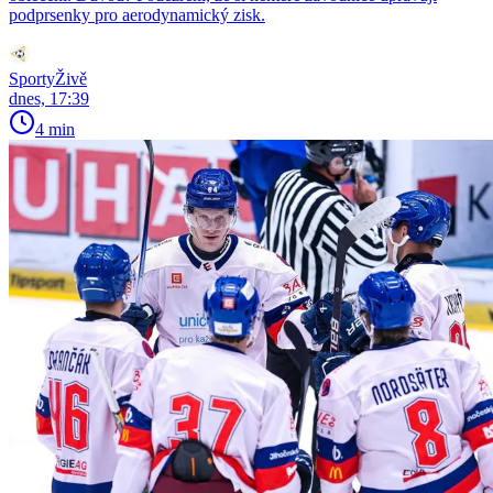
podprsenky pro aerodynamický zisk.
SportyŽivě
dnes, 17:39
4 min