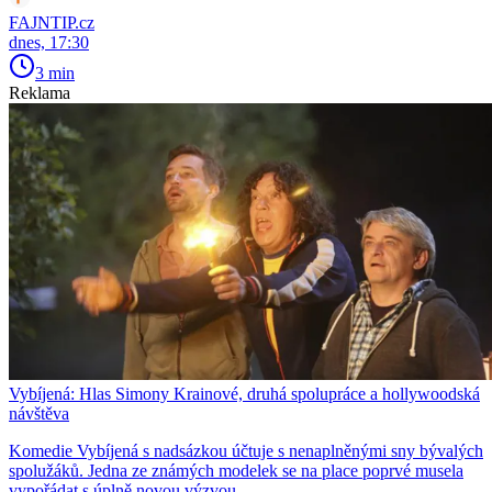
FAJNTIP.cz
dnes, 17:30
3 min
Reklama
Vybíjená: Hlas Simony Krainové, druhá spolupráce a hollywoodská
návštěva
Komedie Vybíjená s nadsázkou účtuje s nenaplněnými sny bývalých
spolužáků. Jedna ze známých modelek se na place poprvé musela
vypořádat s úplně novou výzvou.