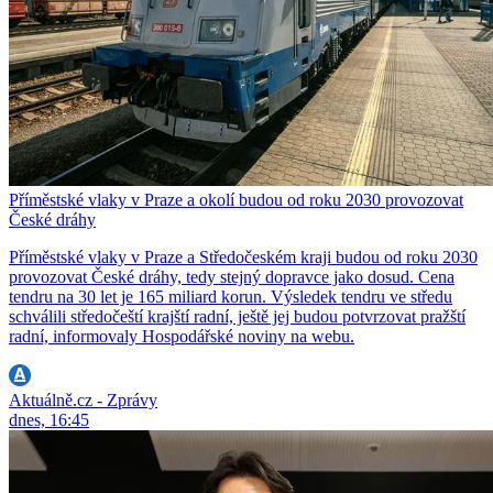
Příměstské vlaky v Praze a okolí budou od roku 2030 provozovat
České dráhy
Příměstské vlaky v Praze a Středočeském kraji budou od roku 2030
provozovat České dráhy, tedy stejný dopravce jako dosud. Cena
tendru na 30 let je 165 miliard korun. Výsledek tendru ve středu
schválili středočeští krajští radní, ještě jej budou potvrzovat pražští
radní, informovaly Hospodářské noviny na webu.
Aktuálně.cz - Zprávy
dnes, 16:45