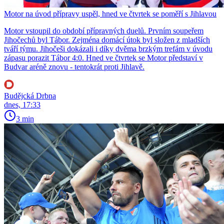
Motor na úvod přípravy uspěl, hned ve čtvrtek se poměří s Jihlavou
Motor vstoupil do období přípravných duelů. Prvním soupeřem
Jihočechů byl Tábor. Zejména domácí útok byl složen z mladších
tváří týmu. Jihočeši dokázali i díky dvěma brzkým trefám v úvodu
zápasu porazit Tábor 4:0. Hned ve čtvrtek se Motor představí v
Budvar aréně znovu - tentokrát proti Jihlavě.
Budějcká Drbna
dnes, 17:33
3 min