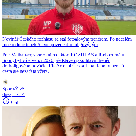
Novinář Českého rozhlasu se stal fotbalovým trenérem. Po necelém
roce u dorostenek Slavie povede druholigový tým
Petr Mathauser, sportovní redaktor iROZHLAS a Radiožurnálu
Sport, byl v červenci 2026 představen jako hlavní trenér
druholigového nováčka FK Arsenal Česká Lípa. Jeho trenérská
cesta ale nezačala včera.
SportyŽivě
dnes, 17:14
3 min