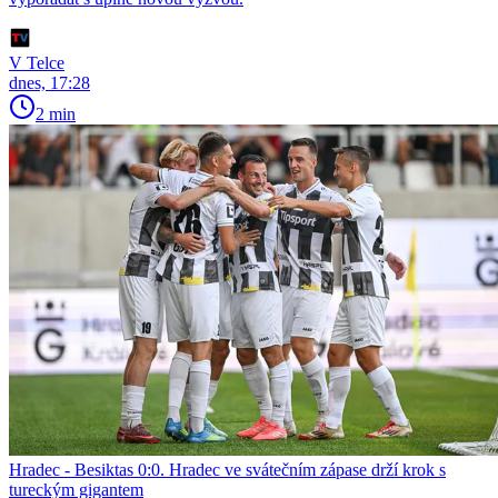
V Telce
dnes, 17:28
2 min
Hradec - Besiktas 0:0. Hradec ve svátečním zápase drží krok s
tureckým gigantem