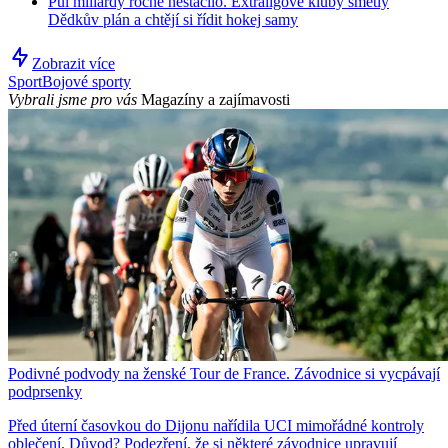
Půl miliardy ročně nestačilo. Extraligové kluby smetly
Dědkův plán a chtějí si řídit hokej samy
Zobrazit více
Sport
Bojové sporty
Vybrali jsme pro vás
Magazíny a zajímavosti
Podivné podvody na ženské Tour de France. Závodnice si vycpávají
podprsenky
Před úterní časovkou do Dijonu nařídila UCI mimořádné kontroly
oblečení. Důvod? Podezření, že si některé závodnice upravují