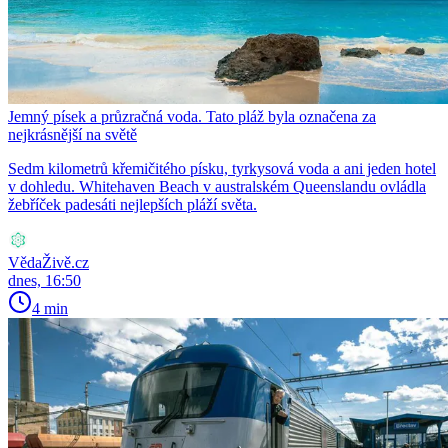
Jemný písek a průzračná voda. Tato pláž byla označena za
nejkrásnější na světě
Sedm kilometrů křemičitého písku, tyrkysová voda a ani jeden hotel
v dohledu. Whitehaven Beach v australském Queenslandu ovládla
žebříček padesáti nejlepších pláží světa.
VědaŽivě.cz
dnes, 16:50
4 min