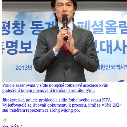
Policie zasahovala v sídle korejské fotbalové asociace kvůli
podezření kolem jmenování trenéra národního týmu
Jihokorejská policie prohledala sídlo fotbalového svazu KFA.
Vyšetřovatelé zajišťovali dokumenty k procesu, jímž se v létě 2024
stal trenérem reprezentace Hong Mjong-po.
SportyŽivě