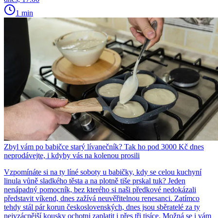
1 min
Zbyl vám po babičce starý lívanečník? Tak ho pod 3000 Kč dnes
neprodávejte, i kdyby vás na kolenou prosili
Vzpomínáte si na ty líné soboty u babičky, kdy se celou kuchyní
linula vůně sladkého těsta a na plotně tiše prskal tuk? Jeden
nenápadný pomocník, bez kterého si naši předkové nedokázali
představit víkend, dnes zažívá neuvěřitelnou renesanci. Zatímco
tehdy stál pár korun československých, dnes jsou sběratelé za ty
nejvzácnější kousky ochotni zaplatit i přes tři tisíce. Možná se i vám