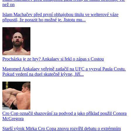
než on
Islam Machačev před první obhajobou titulu ve welterové váze
připustil, že porazit ho možné je. Jistotu mu...
Procházka je ze hry? Ankalaev si řekl o zápas s Costou
Magomed Ankalaev veřejně zatlačil na UFC a vyzval Paula Costu.
Pokud vedení na duel skutečně kývne, Jiří...
Cro Cop označil shazování za podvod a jako příklad použil Conora
McGregora
Starší výrok Mirka Cro Copa znovu rozvířil debatu o extrémním