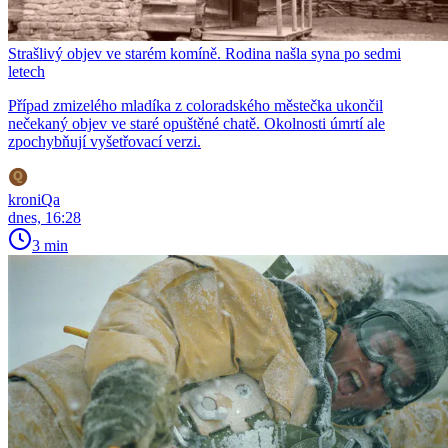
Strašlivý objev ve starém komíně. Rodina našla syna po sedmi
letech
Případ zmizelého mladíka z coloradského městečka ukončil
nečekaný objev ve staré opuštěné chatě. Okolnosti úmrtí ale
zpochybňují vyšetřovací verzi.
kroniQa
dnes, 16:28
3 min