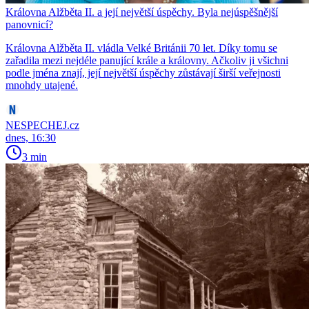
Královna Alžběta II. a její největší úspěchy. Byla nejúspěšnější
panovnicí?
Královna Alžběta II. vládla Velké Británii 70 let. Díky tomu se
zařadila mezi nejdéle panující krále a královny. Ačkoliv ji všichni
podle jména znají, její největší úspěchy zůstávají širší veřejnosti
mnohdy utajené.
NESPECHEJ.cz
dnes, 16:30
3 min