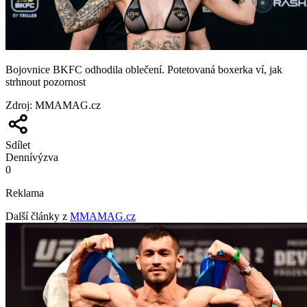
Bojovnice BKFC odhodila oblečení. Potetovaná boxerka ví, jak
strhnout pozornost
Zdroj
:
MMAMAG.cz
Sdílet
Denní
výzva
0
Reklama
Další články z
MMAMAG.cz