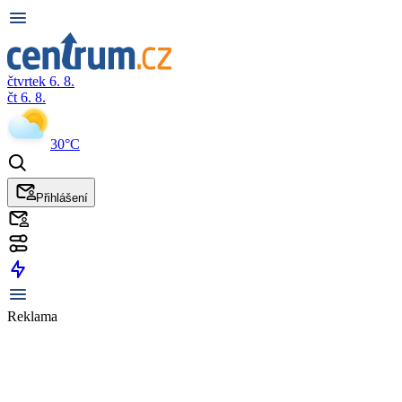
čtvrtek 6. 8.
čt 6. 8.
30°C
Přihlášení
Reklama