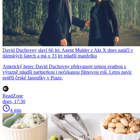
David Duchovny slaví 66 let. Agent Mulder z Akt X dnes natáčí v
dámských šatech a má o 33 let mladší manželku
Americký herec David Duchovny překvapuje tajnou svatbou s
výrazně mladší partnerkou i nečekanou filmovou rolí. Letos navíc
potěší české fanoušky v Praze.
ReadZone
dnes, 17:30
4 min