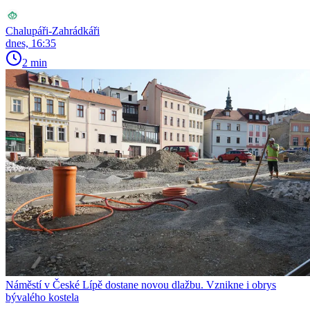
Chalupáři-Zahrádkáři
dnes, 16:35
2 min
Náměstí v České Lípě dostane novou dlažbu. Vznikne i obrys
bývalého kostela