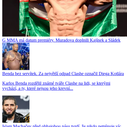
G MMA má datum premiéry. Muradova doplnili Kajínek a Sládek
Benda bez servítek. Za největší odpad Clashe označil Diega Kotlára
Karlos Benda rozdělil známé tváře Clashe na lidi, se kterými
vychází, a ty, které nejsou jeho krevní...
Islam Machačev před obhajobou pásu tvrdí, že nikdo netrénuje víc