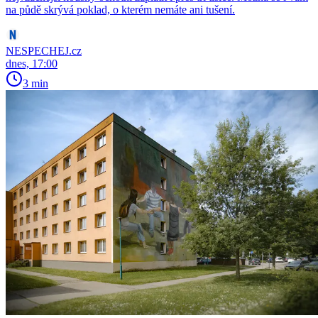
na půdě skrývá poklad, o kterém nemáte ani tušení.
NESPECHEJ.cz
dnes, 17:00
3 min