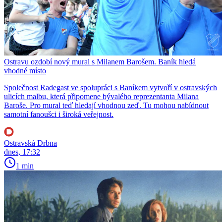
Ostravu ozdobí nový mural s Milanem Barošem. Baník hledá
vhodné místo
Společnost Radegast ve spolupráci s Baníkem vytvoří v ostravských
ulicích malbu, která připomene bývalého reprezentanta Milana
Baroše. Pro mural teď hledají vhodnou zeď. Tu mohou nabídnout
samotní fanoušci i široká veřejnost.
Ostravská Drbna
dnes, 17:32
1 min