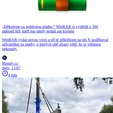
„Děkujeme za nedávnou platbu.“ WinRAR si vystřelil z 500
milionů lidí, kteří mu nikdy nedali ani korunu
WinRAR vydal novou verzi a při té příležitosti na síti X poděkoval
uživatelům za platby, o kterých obě strany vědí, že se většinou
nekonaly.
Mobify.cz
dnes, 15:07
4 min