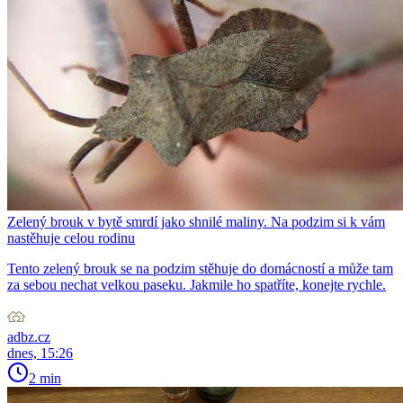
Zelený brouk v bytě smrdí jako shnilé maliny. Na podzim si k vám
nastěhuje celou rodinu
Tento zelený brouk se na podzim stěhuje do domácností a může tam
za sebou nechat velkou paseku. Jakmile ho spatříte, konejte rychle.
adbz.cz
dnes, 15:26
2 min