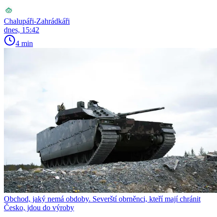
Chalupáři-Zahrádkáři
dnes, 15:42
4 min
Obchod, jaký nemá obdoby. Severští obrněnci, kteří mají chránit
Česko, jdou do výroby