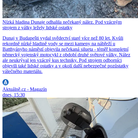
Nízká hladina Dunaje odhalila nečekaný nález. Pod vzácným
strojem z války ležely lidské ostatky
Dunaj v Budapešti vydal svědectví staré více než 80 let. Kvůli
rekordně nízké hladině vody se mezi kameny na nábřeží u
Batthyányho náměstí objevila nečekaná silueta - téměř kompletní
německý vojenský motocykl z období druhé světové války. Nález
ale neukrýval jen vzácný kus techniky. Pod strojem odborníci
objevili také lidské ostatky a v okolí další nebezpečné pozůstatky
válečného materiálu.
Aktuálně.cz - Magazín
dnes, 15:30