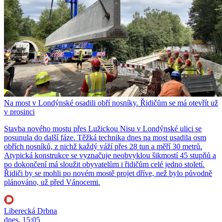
Na most v Londýnské osadili obří nosníky. Řidičům se má otevřít už
v prosinci
Stavba nového mostu přes Lužickou Nisu v Londýnské ulici se
posunula do další fáze. Těžká technika dnes na most usadila osm
obřích nosníků, z nichž každý váží přes 28 tun a měří 30 metrů.
Atypická konstrukce se vyznačuje neobvyklou šikmostí 45 stupňů a
po dokončení má sloužit obyvatelům i řidičům celé jedno století.
Řidiči by se mohli po novém mostě projet dříve, než bylo původně
plánováno, už před Vánocemi.
Liberecká Drbna
dnes, 15:05