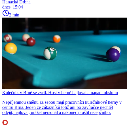
Hanácká Drbna
dnes, 15:04
2 min
Kulečník v Brně se zvrtl. Host v herně hajloval a napadl obsluhu
Nepříjemnou směnu za sebou mají pracovníci kulečníkové herny v
centru Brna. Jeden ze zákazníků totiž ani po zavíračce nechtěl
odejít, hajloval, urážel personál a nakonec praštil recepčního.