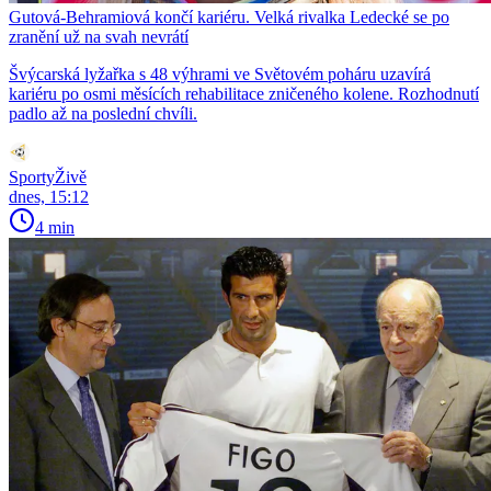
Gutová-Behramiová končí kariéru. Velká rivalka Ledecké se po
zranění už na svah nevrátí
Švýcarská lyžařka s 48 výhrami ve Světovém poháru uzavírá
kariéru po osmi měsících rehabilitace zničeného kolene. Rozhodnutí
padlo až na poslední chvíli.
SportyŽivě
dnes, 15:12
4 min