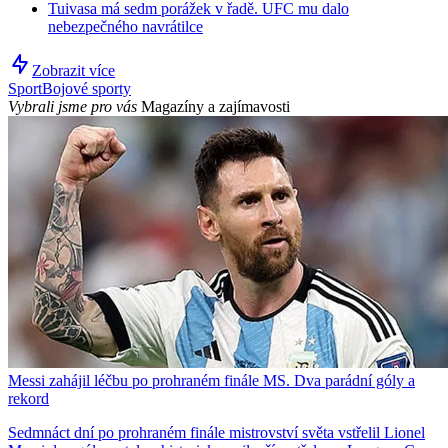
Tuivasa má sedm porážek v řadě. UFC mu dalo
nebezpečného navrátilce
Zobrazit více
Sport
Bojové sporty
Vybrali jsme pro vás
Magazíny a zajímavosti
Messi zahájil léčbu po prohraném finále MS. Dva parádní góly a
rekord
Sedmnáct dní po prohraném finále mistrovství světa vstřelil Lionel