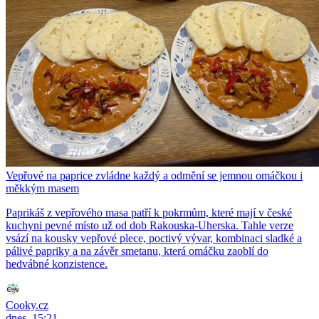
Vepřové na paprice zvládne každý a odmění se jemnou omáčkou i
měkkým masem
Paprikáš z vepřového masa patří k pokrmům, které mají v české
kuchyni pevné místo už od dob Rakouska-Uherska. Tahle verze
vsází na kousky vepřové plece, poctivý vývar, kombinaci sladké a
pálivé papriky a na závěr smetanu, která omáčku zaoblí do
hedvábné konzistence.
Cooky.cz
dnes, 15:21