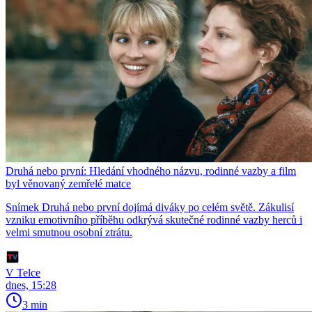
Druhá nebo první: Hledání vhodného názvu, rodinné vazby a film
byl věnovaný zemřelé matce
Snímek Druhá nebo první dojímá diváky po celém světě. Zákulisí
vzniku emotivního příběhu odkrývá skutečné rodinné vazby herců i
velmi smutnou osobní ztrátu.
V Telce
dnes, 15:28
3 min