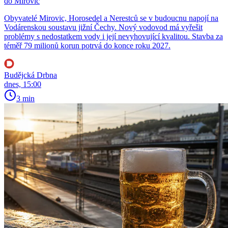
do Mirovic
Obyvatelé Mirovic, Horosedel a Nerestců se v budoucnu napojí na
Vodárenskou soustavu jižní Čechy. Nový vodovod má vyřešit
problémy s nedostatkem vody i její nevyhovující kvalitou. Stavba za
téměř 79 milionů korun potrvá do konce roku 2027.
Budějcká Drbna
dnes, 15:00
3 min