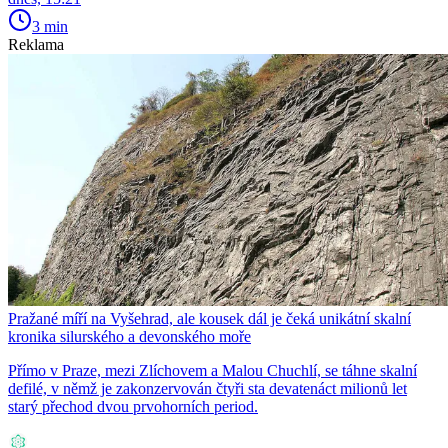
3 min
Reklama
Pražané míří na Vyšehrad, ale kousek dál je čeká unikátní skalní
kronika silurského a devonského moře
Přímo v Praze, mezi Zlíchovem a Malou Chuchlí, se táhne skalní
defilé, v němž je zakonzervován čtyři sta devatenáct milionů let
starý přechod dvou prvohorních period.