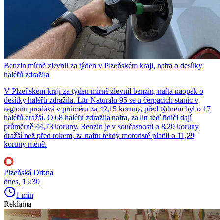
Benzin mírně zlevnil za týden v Plzeňském kraji, nafta o desítky
haléřů zdražila
V Plzeňském kraji za týden mírně zlevnil benzin, nafta naopak o
desítky haléřů zdražila. Litr Naturalu 95 se u čerpacích stanic v
regionu prodává v průměru za 42,15 koruny, před týdnem byl o 17
haléřů dražší. O 68 haléřů zdražila nafta, za litr teď řidiči dají
průměrně 44,73 koruny. Benzin je v současnosti o 8,20 koruny
dražší než před rokem, za naftu tehdy motoristé platili o 11,29
koruny méně.
Plzeňská Drbna
dnes, 15:30
1 min
Reklama