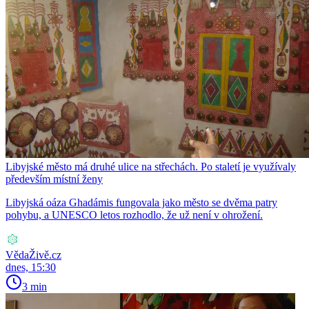
Libyjské město má druhé ulice na střechách. Po staletí je využívaly
především místní ženy
Libyjská oáza Ghadámis fungovala jako město se dvěma patry
pohybu, a UNESCO letos rozhodlo, že už není v ohrožení.
VědaŽivě.cz
dnes, 15:30
3 min