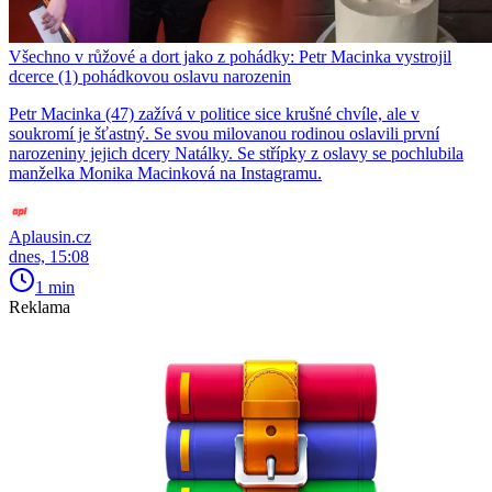
Všechno v růžové a dort jako z pohádky: Petr Macinka vystrojil
dcerce (1) pohádkovou oslavu narozenin
Petr Macinka (47) zažívá v politice sice krušné chvíle, ale v
soukromí je šťastný. Se svou milovanou rodinou oslavili první
narozeniny jejich dcery Natálky. Se střípky z oslavy se pochlubila
manželka Monika Macinková na Instagramu.
Aplausin.cz
dnes, 15:08
1 min
Reklama