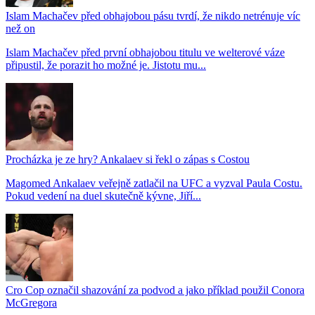
Islam Machačev před obhajobou pásu tvrdí, že nikdo netrénuje víc
než on
Islam Machačev před první obhajobou titulu ve welterové váze
připustil, že porazit ho možné je. Jistotu mu...
Procházka je ze hry? Ankalaev si řekl o zápas s Costou
Magomed Ankalaev veřejně zatlačil na UFC a vyzval Paula Costu.
Pokud vedení na duel skutečně kývne, Jiří...
Cro Cop označil shazování za podvod a jako příklad použil Conora
McGregora