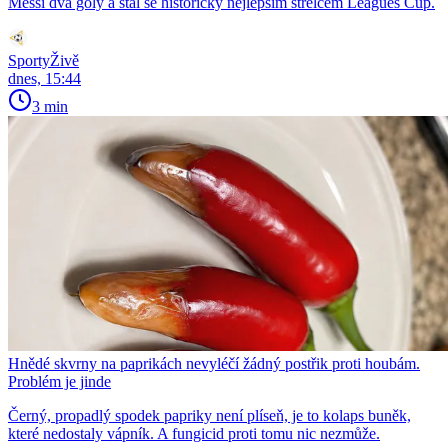
Messi dva góly a stal se historicky nejlepším střelcem Leagues Cup.
SportyŽivě
dnes, 15:44
3 min
Hnědé skvrny na paprikách nevyléčí žádný postřik proti houbám.
Problém je jinde
Černý, propadlý spodek papriky není plíseň, je to kolaps buněk,
které nedostaly vápník. A fungicid proti tomu nic nezmůže.