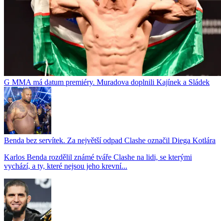
G MMA má datum premiéry. Muradova doplnili Kajínek a Sládek
Benda bez servítek. Za největší odpad Clashe označil Diega Kotlára
Karlos Benda rozdělil známé tváře Clashe na lidi, se kterými
vychází, a ty, které nejsou jeho krevní...