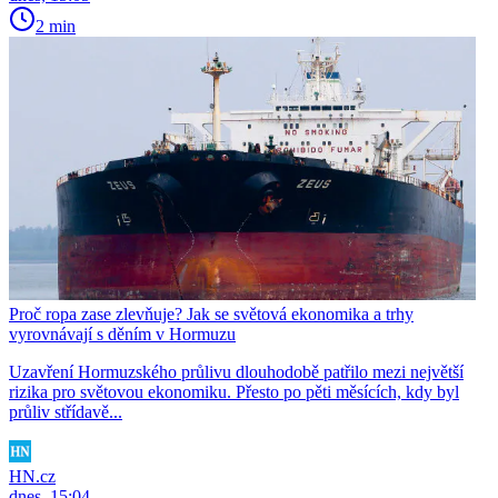
2 min
Proč ropa zase zlevňuje? Jak se světová ekonomika a trhy
vyrovnávají s děním v Hormuzu
Uzavření Hormuzského průlivu dlouhodobě patřilo mezi největší
rizika pro světovou ekonomiku. Přesto po pěti měsících, kdy byl
průliv střídavě...
HN.cz
dnes, 15:04