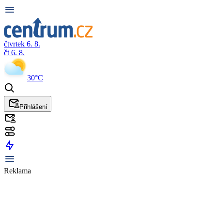
čtvrtek 6. 8.
čt 6. 8.
30°C
Přihlášení
Reklama