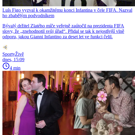
Luís Figo vyzval k okamžitému konci Infantina v čele FIFA. Nazval
ho zbabělým podvodníkem
Bývalý držitel Zlatého míče veřejně zaútočil na prezidenta FIFA
slovy, že „znehodnotil svůj úřad“. Přidal se tak k nejostřejší vlně
odporu, jakou Gianni Infantino za deset let ve funkci čelil.
SportyŽivě
dnes, 15:09
4 min