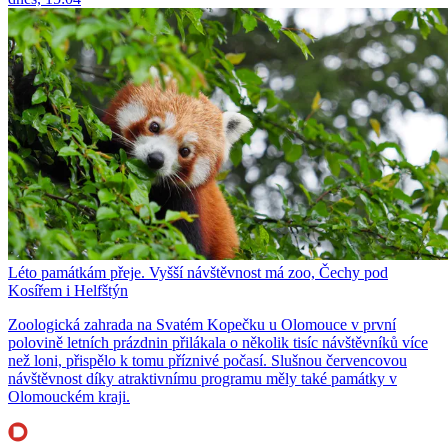
Léto památkám přeje. Vyšší návštěvnost má zoo, Čechy pod
Kosířem i Helfštýn
Zoologická zahrada na Svatém Kopečku u Olomouce v první
polovině letních prázdnin přilákala o několik tisíc návštěvníků více
než loni, přispělo k tomu příznivé počasí. Slušnou červencovou
návštěvnost díky atraktivnímu programu měly také památky v
Olomouckém kraji.