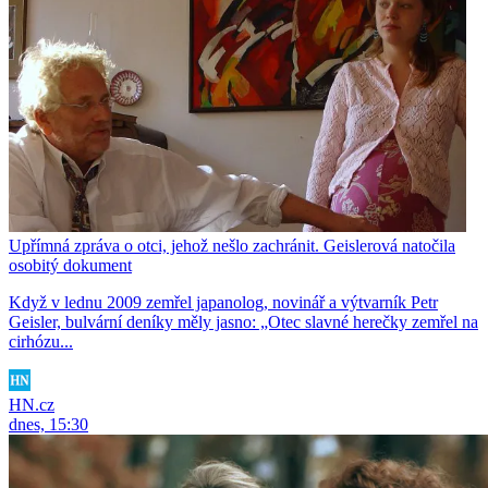
Upřímná zpráva o otci, jehož nešlo zachránit. Geislerová natočila
osobitý dokument
Když v lednu 2009 zemřel japanolog, novinář a výtvarník Petr
Geisler, bulvární deníky měly jasno: „Otec slavné herečky zemřel na
cirhózu...
HN.cz
dnes, 15:30