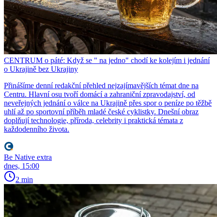
CENTRUM o páté: Když se " na jedno" chodí ke kolejím i jednání
o Ukrajině bez Ukrajiny
Přinášíme denní redakční přehled nejzajímavějších témat dne na
Centru. Hlavní osu tvoří domácí a zahraniční zpravodajství, od
neveřejných jednání o válce na Ukrajině přes spor o peníze po těžbě
uhlí až po sportovní příběh mladé české cyklistky. Dnešní obraz
doplňují technologie, příroda, celebrity i praktická témata z
každodenního života.
Be Native extra
dnes, 15:00
2 min