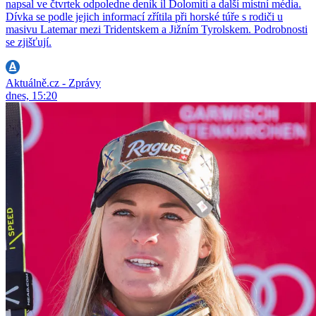
napsal ve čtvrtek odpoledne deník il Dolomiti a další místní média.
Dívka se podle jejich informací zřítila při horské túře s rodiči u
masivu Latemar mezi Tridentskem a Jižním Tyrolskem. Podrobnosti
se zjišťují.
Aktuálně.cz - Zprávy
dnes, 15:20