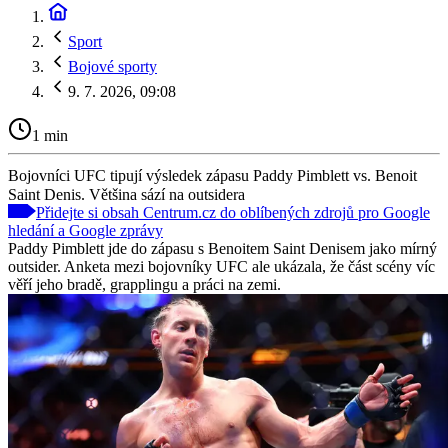
Sport
Bojové sporty
9. 7. 2026, 09:08
1 min
Bojovníci UFC tipují výsledek zápasu Paddy Pimblett vs. Benoit
Saint Denis. Většina sází na outsidera
Přidejte si obsah Centrum.cz do oblíbených zdrojů pro Google
hledání a Google zprávy
Paddy Pimblett jde do zápasu s Benoitem Saint Denisem jako mírný
outsider. Anketa mezi bojovníky UFC ale ukázala, že část scény víc
věří jeho bradě, grapplingu a práci na zemi.