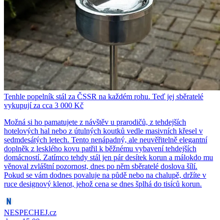
Tenhle popelník stál za ČSSR na každém rohu. Teď jej sběratelé
vykupují za cca 3 000 Kč
Možná si ho pamatujete z návštěv u prarodičů, z tehdejších
hotelových hal nebo z útulných koutků vedle masivních křesel v
sedmdesátých letech. Tento nenápadný, ale neuvěřitelně elegantní
doplněk z lesklého kovu patřil k běžnému vybavení tehdejších
domácností. Zatímco tehdy stál jen pár desítek korun a málokdo mu
věnoval zvláštní pozornost, dnes po něm sběratelé doslova šílí.
Pokud se vám dodnes povaluje na půdě nebo na chalupě, držíte v
ruce designový klenot, jehož cena se dnes šplhá do tisíců korun.
NESPECHEJ.cz