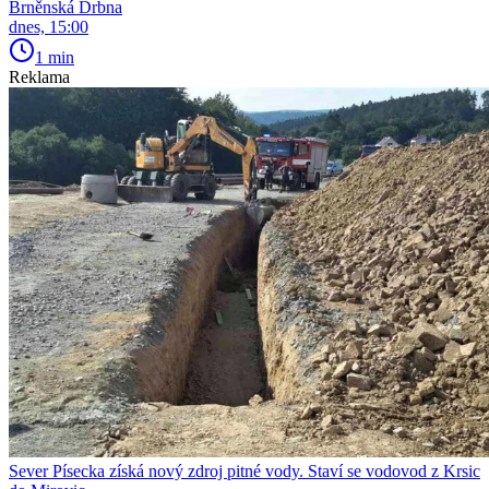
Brněnská Drbna
dnes, 15:00
1 min
Reklama
Sever Písecka získá nový zdroj pitné vody. Staví se vodovod z Krsic