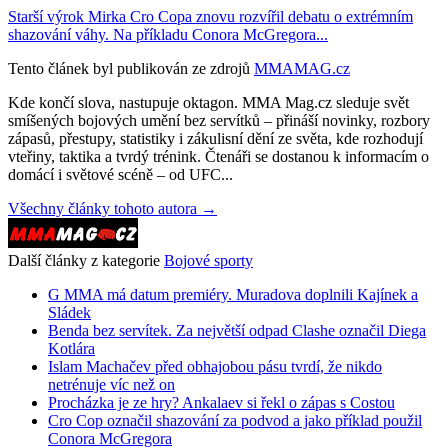
Starší výrok Mirka Cro Copa znovu rozvířil debatu o extrémním
shazování váhy. Na příkladu Conora McGregora...
Tento článek byl publikován ze zdrojů
MMAMAG.cz
Kde končí slova, nastupuje oktagon. MMA Mag.cz sleduje svět
smíšených bojových umění bez servítků – přináší novinky, rozbory
zápasů, přestupy, statistiky i zákulisní dění ze světa, kde rozhodují
vteřiny, taktika a tvrdý trénink. Čtenáři se dostanou k informacím o
domácí i světové scéně – od UFC...
Všechny články tohoto autora →
Další články z kategorie
Bojové sporty
G MMA má datum premiéry. Muradova doplnili Kajínek a
Sládek
Benda bez servítek. Za největší odpad Clashe označil Diega
Kotlára
Islam Machačev před obhajobou pásu tvrdí, že nikdo
netrénuje víc než on
Procházka je ze hry? Ankalaev si řekl o zápas s Costou
Cro Cop označil shazování za podvod a jako příklad použil
Conora McGregora