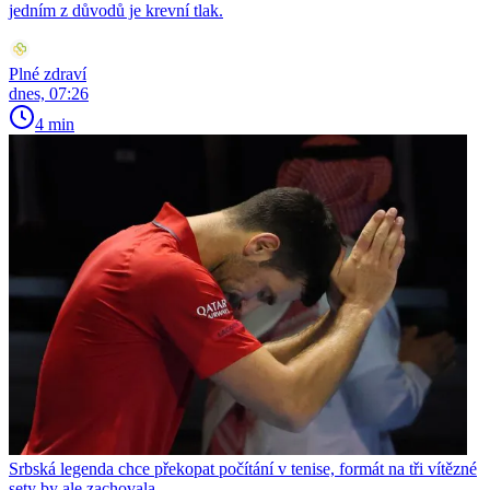
jedním z důvodů je krevní tlak.
Plné zdraví
dnes, 07:26
4 min
Srbská legenda chce překopat počítání v tenise, formát na tři vítězné
sety by ale zachovala