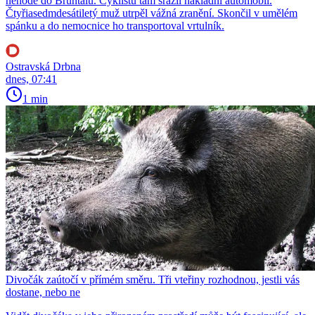
nehodě do Bruntálu. Cyklistu tam srazil nákladní automobil.
Čtyřiasedmdesátiletý muž utrpěl vážná zranění. Skončil v umělém
spánku a do nemocnice ho transportoval vrtulník.
Ostravská Drbna
dnes, 07:41
1 min
Divočák zaútočí v přímém směru. Tři vteřiny rozhodnou, jestli vás
dostane, nebo ne