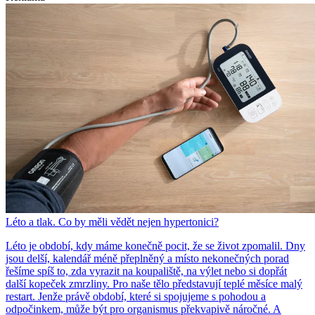
Léto a tlak. Co by měli vědět nejen hypertonici?
Léto je období, kdy máme konečně pocit, že se život zpomalil. Dny
jsou delší, kalendář méně přeplněný a místo nekonečných porad
řešíme spíš to, zda vyrazit na koupaliště, na výlet nebo si dopřát
další kopeček zmrzliny. Pro naše tělo představují teplé měsíce malý
restart. Jenže právě období, které si spojujeme s pohodou a
odpočinkem, může být pro organismus překvapivě náročné. A