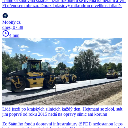
Nabídka slibovala skládací kvadrokoptéru se dvěma kamerami a Wi-
Fi přenosem obrazu. Dorazil plastový mikrodron o velikosti dlaně.
Mobify.cz
dnes, 07:38
4 min
Lidé jezdí po krajských silnicích každý den. Hejtmani se zlobí, stát
jim poprvé od roku 2015 nedá na opravy silnic ani korunu
Ze Státního fondu dopravní infrastruktury (SFDI) nedostanou letos