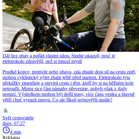
Dál bez obav a pořád vlastní silou. Studie ukazují, proč je
elektrokolo zdravější, než si mnozí myslí
Prudké kopce, protivítr nebo obava, zda zbude dost sil na cestu zpět,
mohou cyklistický výlet zhatit ještě před startem. Elektrokolo tyto
překážky zmenšuje a otevírá cestu i těm, kteří by si na běžném kole
netroufli. Motor sice část námahy převezme, pohyb však z jízdy
nemizí. Výsledkem mohou být delší trasy, více času venku a hlavně
větší chuť vyrazit znovu. Co ale říkají nejnovější studie?
Svět cestovatele
dnes, 07:27
4 min
Reklama