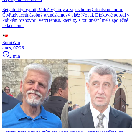
Sety do čtyř gamů, žádné výhody a zápas hotový do dvou hodin.
Čtyřiadvacetinásobný grandslamový vítěz Novak Djokovič popsal v
krátkém rozhovoru verzi tenisu, která by s tou dnešní měla společné
leda náčiní.
SportWin
dnes, 07:26
2 min