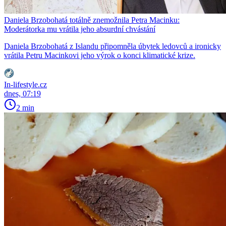
Daniela Brzobohatá totálně znemožnila Petra Macinku:
Moderátorka mu vrátila jeho absurdní chvástání
Daniela Brzobohatá z Islandu připomněla úbytek ledovců a ironicky
vrátila Petru Macinkovi jeho výrok o konci klimatické krize.
In-lifestyle.cz
dnes, 07:19
2 min