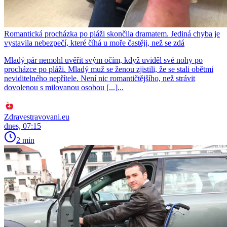
Romantická procházka po pláži skončila dramatem. Jediná chyba je
vystavila nebezpečí, které číhá u moře častěji, než se zdá
Mladý pár nemohl uvěřit svým očím, když uviděl své nohy po
procházce po pláži. Mladý muž se ženou zjistili, že se stali obětmi
neviditelného nepřítele. Není nic romantičtějšího, než strávit
dovolenou s milovanou osobou [...]...
Zdravestravovani.eu
dnes, 07:15
2 min