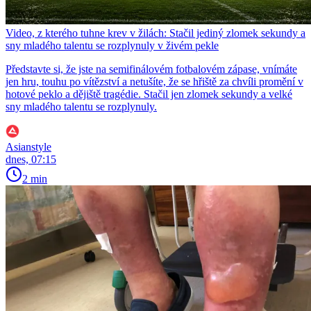
Video, z kterého tuhne krev v žilách: Stačil jediný zlomek sekundy a
sny mladého talentu se rozplynuly v živém pekle
Představte si, že jste na semifinálovém fotbalovém zápase, vnímáte
jen hru, touhu po vítězství a netušíte, že se hřiště za chvíli promění v
hotové peklo a dějiště tragédie. Stačil jen zlomek sekundy a velké
sny mladého talentu se rozplynuly.
Asianstyle
dnes, 07:15
2 min