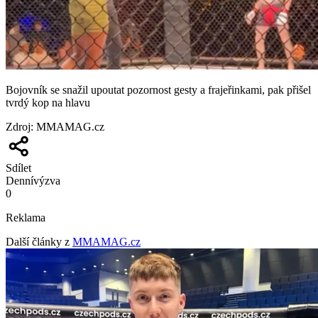
Bojovník se snažil upoutat pozornost gesty a frajeřinkami, pak přišel
tvrdý kop na hlavu
Zdroj
:
MMAMAG.cz
Sdílet
Denní
výzva
0
Reklama
Další články z
MMAMAG.cz