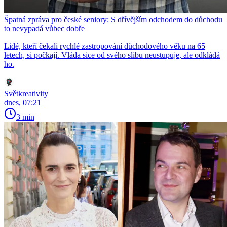
Špatná zpráva pro české seniory: S dřívějším odchodem do důchodu
to nevypadá vůbec dobře
Lidé, kteří čekali rychlé zastropování důchodového věku na 65
letech, si počkají. Vláda sice od svého slibu neustupuje, ale odkládá
ho.
Světkreativity
dnes, 07:21
3 min