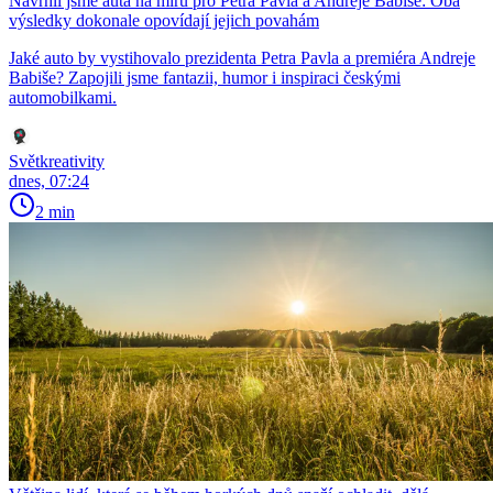
Navrhli jsme auta na míru pro Petra Pavla a Andreje Babiše: Oba
výsledky dokonale opovídají jejich povahám
Jaké auto by vystihovalo prezidenta Petra Pavla a premiéra Andreje
Babiše? Zapojili jsme fantazii, humor i inspiraci českými
automobilkami.
Světkreativity
dnes, 07:24
2 min