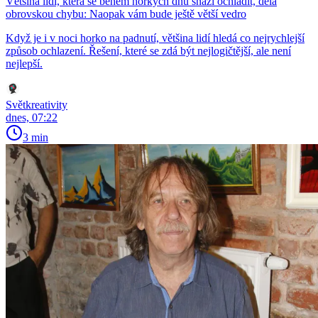
Většina lidí, která se během horkých dnů snaží ochladit, dělá
obrovskou chybu: Naopak vám bude ještě větší vedro
Když je i v noci horko na padnutí, většina lidí hledá co nejrychlejší
způsob ochlazení. Řešení, které se zdá být nejlogičtější, ale není
nejlepší.
Světkreativity
dnes, 07:22
3 min