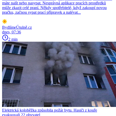
máte nalít nebo nasypat. Nesprávná aplikace pracích prostředků
může zkazit celé praní. Někdy spotřebitelé, když zakoupí novou
pračku, začnou sypat prací přípravek a nalévat...
BydlímeÚtulně.cz
dnes, 07:36
2 min
Elektrická koloběžka způsobila požár bytu. Hasiči z kouře
evakuovali 22 obyvatel