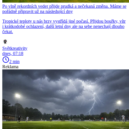
Po vlně rekordních veder přijde prudká a nečekaná změna. Máme se
pořádně připravit už na následující dny
Tropické teploty u nás brzy vystřídá jiné počasí. Přijdou bouřky, vítr
i krátkodobé ochlazení, další letní dny ale na sebe nenechají dlouho
čekat.
Světkreativity
dnes, 07:18
2 min
Reklama