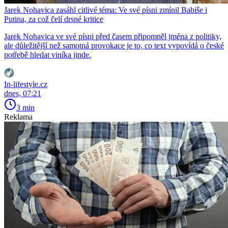
Jarek Nohavica zasáhl citlivé téma: Ve své písni zmínil Babiše i
Putina, za což čelí drsné kritice
Jarek Nohavica ve své písni před časem připomněl jména z politiky,
ale důležitější než samotná provokace je to, co text vypovídá o české
potřebě hledat viníka jinde.
In-lifestyle.cz
dnes, 07:21
3 min
Reklama