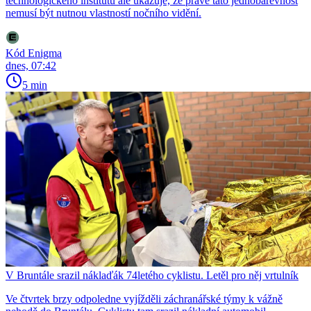
technologického institutu ale ukazuje, že právě tato jednobarevnost
nemusí být nutnou vlastností nočního vidění.
Kód Enigma
dnes, 07:42
5 min
V Bruntále srazil náklaďák 74letého cyklistu. Letěl pro něj vrtulník
Ve čtvrtek brzy odpoledne vyjížděli záchranářské týmy k vážně