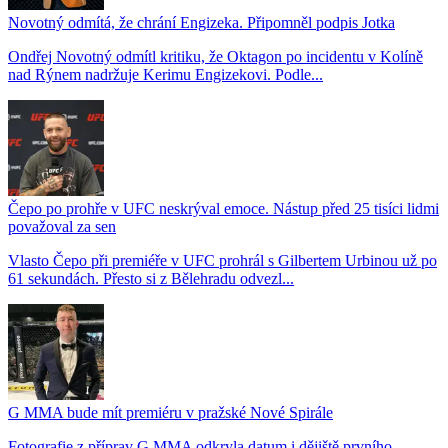
Novotný odmítá, že chrání Engizeka. Připomněl podpis Jotka
Ondřej Novotný odmítl kritiku, že Oktagon po incidentu v Kolíně
nad Rýnem nadržuje Kerimu Engizekovi. Podle...
Čepo po prohře v UFC neskrýval emoce. Nástup před 25 tisíci lidmi
považoval za sen
Vlasto Čepo při premiéře v UFC prohrál s Gilbertem Urbinou už po
61 sekundách. Přesto si z Bělehradu odvezl...
G MMA bude mít premiéru v pražské Nové Spirále
Fotografie z příprav G MMA odkryla datum i dějiště prvního