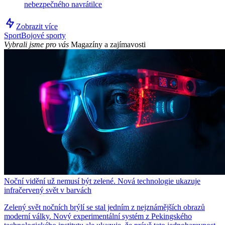
nebezpečného navrátilce
Zobrazit více
Sport
Bojové sporty
Vybrali jsme pro vás
Magazíny a zajímavosti
Noční vidění už nemusí být zelené. Nová technologie ukazuje
infračervený svět v barvách
Zelený svět nočních brýlí se stal jedním z nejznámějších obrazů
moderní války. Nový experimentální systém z Pekingského