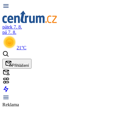
pátek 7. 8.
pá 7. 8.
21°C
Přihlášení
Reklama