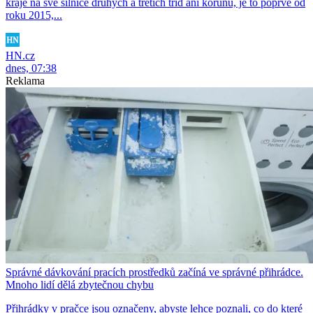
kraje na své silnice druhých a třetích tříd ani korunu, je to poprvé od
roku 2015,...
HN.cz
dnes, 07:38
Reklama
Správné dávkování pracích prostředků začíná ve správné přihrádce.
Mnoho lidí dělá zbytečnou chybu
Přihrádky v pračce jsou označeny, abyste lehce poznali, co do které