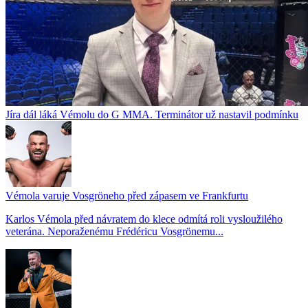
Jíra dál láká Vémolu do G MMA. Terminátor už nastavil podmínku
Vémola varuje Vosgröneho před zápasem ve Frankfurtu
Karlos Vémola před návratem do klece odmítá roli vysloužilého
veterána. Neporaženému Frédéricu Vosgrönemu...