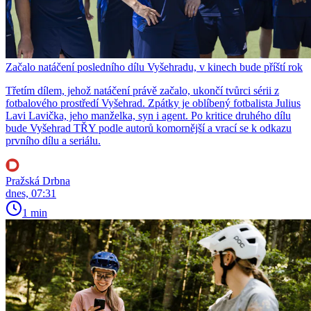
Začalo natáčení posledního dílu Vyšehradu, v kinech bude příští rok
Třetím dílem, jehož natáčení právě začalo, ukončí tvůrci sérii z
fotbalového prostředí Vyšehrad. Zpátky je oblíbený fotbalista Julius
Lavi Lavička, jeho manželka, syn i agent. Po kritice druhého dílu
bude Vyšehrad TŘY podle autorů komornější a vrací se k odkazu
prvního dílu a seriálu.
Pražská Drbna
dnes, 07:31
1 min