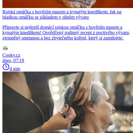
Rajská omáčka s hovězím masem a kynutým knedlíkem: Jak na
hladkou omáčku se základem v silném vývaru
Připravte si nejlepší domácí rajskou omáčku s hovězím masem a
kynutým knedlíkem! Osvědčený rodinný recept z poctivého vývaru,
zjemněný smetanou a bez zbytečného koření, který si zamilujete.
Cooky.cz
dnes, 07:19
4 min