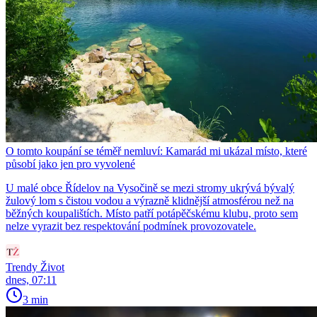
O tomto koupání se téměř nemluví: Kamarád mi ukázal místo, které
působí jako jen pro vyvolené
U malé obce Řídelov na Vysočině se mezi stromy ukrývá bývalý
žulový lom s čistou vodou a výrazně klidnější atmosférou než na
běžných koupalištích. Místo patří potápěčskému klubu, proto sem
nelze vyrazit bez respektování podmínek provozovatele.
Trendy Život
dnes, 07:11
3 min