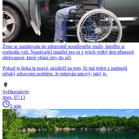
Žena se zamilovala do zdravotně postiženého muže, kterého si
rozhodla vzít. Nastávající manžel pro ni v jejich velký den připravil
překvapení, které vhání slzy do očí
Pokud je láska ta pravá, nezáleží na tom, že má jeden z partnerů
nějaký zdravotní problém. Je milován takový, jaký je.
Světkreativity
dnes, 07:13
2 min