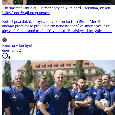
Ani smetana, ani olej. Do marinády na kuře patří 1 tekutina, kterou
Italové používají po generace
Kuřecí prsa dokážou být za chvilku suchá jako tříska. Mnozí
kuchaři proto maso přelijí olejem nebo ho utopí ve smetanové lázni,
aby zachránili aspoň trochu šťavnatosti. V italských kuchyních ale...
Bruneta v kuchyni
dnes, 07:32
4 min