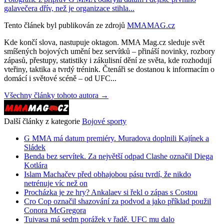
galavečera dřív, než je organizace stihla...
Tento článek byl publikován ze zdrojů
MMAMAG.cz
Kde končí slova, nastupuje oktagon. MMA Mag.cz sleduje svět
smíšených bojových umění bez servítků – přináší novinky, rozbory
zápasů, přestupy, statistiky i zákulisní dění ze světa, kde rozhodují
vteřiny, taktika a tvrdý trénink. Čtenáři se dostanou k informacím o
domácí i světové scéně – od UFC...
Všechny články tohoto autora →
Další články z kategorie
Bojové sporty
G MMA má datum premiéry. Muradova doplnili Kajínek a
Sládek
Benda bez servítek. Za největší odpad Clashe označil Diega
Kotlára
Islam Machačev před obhajobou pásu tvrdí, že nikdo
netrénuje víc než on
Procházka je ze hry? Ankalaev si řekl o zápas s Costou
Cro Cop označil shazování za podvod a jako příklad použil
Conora McGregora
Tuivasa má sedm porážek v řadě. UFC mu dalo