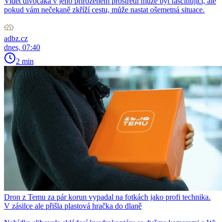
Vidět divočáka v jeho přirozeném prostředí může být fascinující, ale
pokud vám nečekaně zkříží cestu, může nastat ošemetná situace.
adbz.cz
dnes, 07:40
2 min
Dron z Temu za pár korun vypadal na fotkách jako profi technika.
V zásilce ale přišla plastová hračka do dlaně