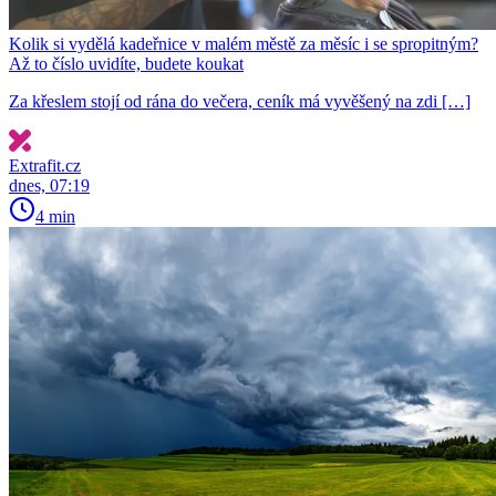
Kolik si vydělá kadeřnice v malém městě za měsíc i se spropitným?
Až to číslo uvidíte, budete koukat
Za křeslem stojí od rána do večera, ceník má vyvěšený na zdi […]
Extrafit.cz
dnes, 07:19
4 min