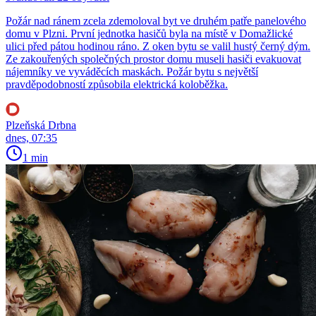
Požár nad ránem zcela zdemoloval byt ve druhém patře panelového
domu v Plzni. První jednotka hasičů byla na místě v Domažlické
ulici před pátou hodinou ráno. Z oken bytu se valil hustý černý dým.
Ze zakouřených společných prostor domu museli hasiči evakuovat
nájemníky ve vyváděcích maskách. Požár bytu s největší
pravděpodobností způsobila elektrická koloběžka.
Plzeňská Drbna
dnes, 07:35
1 min