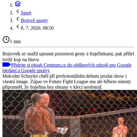
Sport
Bojové sporty
8. 7. 2026, 08:50
1 min
Bojovník se snažil upoutat pozornost gesty a frajeřinkami, pak přišel
tvrdý kop na hlavu
Přidejte si obsah Centrum.cz do oblíbených zdrojů pro Google
hledání a Google zprávy
Malcolm Schuyler chtěl při profesionálním debutu prodat show i
vlastní image. Zápas ve Future Fight League mu ale během minuty
připomněl, že frajeřina bez obrany v kleci neobstojí.