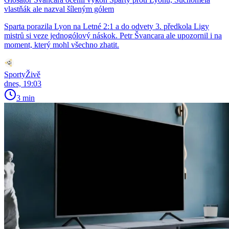
vlastňák ale nazval šíleným gólem
Sparta porazila Lyon na Letné 2:1 a do odvety 3. předkola Ligy
mistrů si veze jednogólový náskok. Petr Švancara ale upozornil i na
moment, který mohl všechno zhatit.
SportyŽivě
dnes, 19:03
3 min