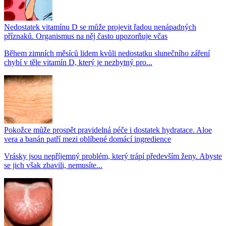
Nedostatek vitamínu D se může projevit řadou nenápadných
příznaků. Organismus na něj často upozorňuje včas
Během zimních měsíců lidem kvůli nedostatku slunečního záření
chybí v těle vitamín D, který je nezbytný pro...
Pokožce může prospět pravidelná péče i dostatek hydratace. Aloe
vera a banán patří mezi oblíbené domácí ingredience
Vrásky jsou nepříjemný problém, který trápí především ženy. Abyste
se jich však zbavili, nemusíte...