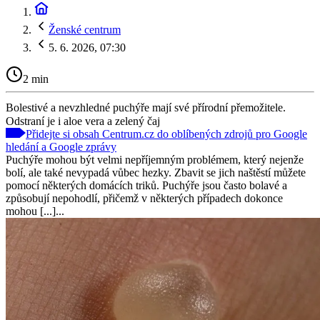
Ženské centrum
5. 6. 2026, 07:30
2 min
Bolestivé a nevzhledné puchýře mají své přírodní přemožitele.
Odstraní je i aloe vera a zelený čaj
Přidejte si obsah Centrum.cz do oblíbených zdrojů pro Google
hledání a Google zprávy
Puchýře mohou být velmi nepříjemným problémem, který nejenže
bolí, ale také nevypadá vůbec hezky. Zbavit se jich naštěstí můžete
pomocí některých domácích triků. Puchýře jsou často bolavé a
způsobují nepohodlí, přičemž v některých případech dokonce
mohou [...]...