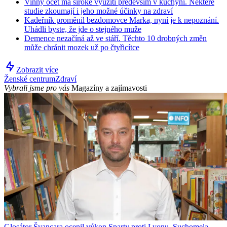
Vinný ocet má široké využití především v kuchyni. Některé
studie zkoumají i jeho možné účinky na zdraví
Kadeřník proměnil bezdomovce Marka, nyní je k nepoznání.
Uhádli byste, že jde o stejného muže
Demence nezačíná až ve stáří. Těchto 10 drobných změn
může chránit mozek už po čtyřicítce
Zobrazit více
Ženské centrum
Zdraví
Vybrali jsme pro vás
Magazíny a zajímavosti
Glosátor Švancara ocenil výkon Sparty proti Lyonu, Suchomela