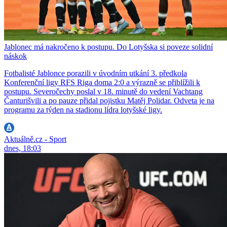
Jablonec má nakročeno k postupu. Do Lotyšska si poveze solidní
náskok
Fotbalisté Jablonce porazili v úvodním utkání 3. předkola
Konferenční ligy RFS Riga doma 2:0 a výrazně se přiblížili k
postupu. Severočechy poslal v 18. minutě do vedení Vachtang
Čanturišvili a po pauze přidal pojistku Matěj Polidar. Odveta je na
programu za týden na stadionu lídra lotyšské ligy.
Aktuálně.cz - Sport
dnes, 18:03