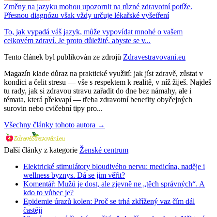
Změny na jazyku mohou upozornit na různé zdravotní potíže.
Přesnou diagnózu však vždy určuje lékařské vyšetření
To, jak vypadá váš jazyk, může vypovídat mnohé o vašem
celkovém zdraví. Je proto důležité, abyste se v...
Tento článek byl publikován ze zdrojů
Zdravestravovani.eu
Magazín klade důraz na praktické využití: jak jíst zdravě, zůstat v
kondici a čelit stresu — vše s respektem k realitě, v níž žiješ. Najdeš
tu rady, jak si zdravou stravu zařadit do dne bez námahy, ale i
témata, která překvapí — třeba zdravotní benefity obyčejných
surovin nebo cvičební tipy pro...
Všechny články tohoto autora →
Další články z kategorie
Ženské centrum
Elektrické stimulátory bloudivého nervu: medicína, naděje i
wellness byznys. Dá se jim věřit?
Komentář: Mužů je dost, ale zjevně ne „těch správných“. A
kdo to vůbec je?
Epidemie úrazů kolen: Proč se trhá zkřížený vaz čím dál
častěji