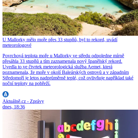
U Mallorky mělo moře přes 33 stupňů, byl to rekord, uvádí
meteorologové
Povrchová teplota moře u Mallorky ve středu odpoledne mírně
přesáhla 33 stupňů a tím zaznamenala nový španělský rekord.
Uvedla to ve čtvrtek meteorologická služba Aemet, která
poznamenala, že moře v okolí Baleárských ostrovů a v západním
Středomoří je letos nadprůměrně teplé, což ovlivňuje například také
noční teploty na pobřeží.
Aktuálně.cz - Zprávy
dnes, 18:36