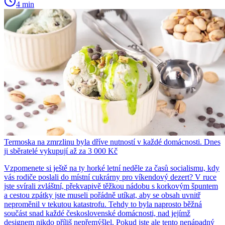
4 min
Termoska na zmrzlinu byla dříve nutností v každé domácnosti. Dnes
ji sběratelé vykupují až za 3 000 Kč
Vzpomenete si ještě na ty horké letní neděle za časů socialismu, kdy
vás rodiče poslali do místní cukrárny pro víkendový dezert? V ruce
jste svírali zvláštní, překvapivě těžkou nádobu s korkovým špuntem
a cestou zpátky jste museli pořádně utíkat, aby se obsah uvnitř
neproměnil v tekutou katastrofu. Tehdy to byla naprosto běžná
součást snad každé československé domácnosti, nad jejímž
designem nikdo příliš nepřemýšlel. Pokud jste ale tento nenápadný