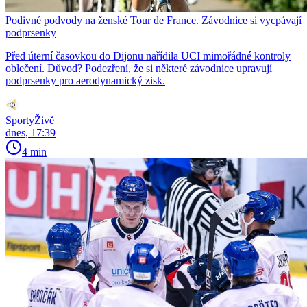
Podivné podvody na ženské Tour de France. Závodnice si vycpávají
podprsenky
Před úterní časovkou do Dijonu nařídila UCI mimořádné kontroly
oblečení. Důvod? Podezření, že si některé závodnice upravují
podprsenky pro aerodynamický zisk.
SportyŽivě
dnes, 17:39
4 min