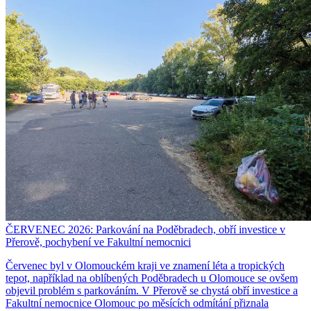
ČERVENEC 2026: Parkování na Poděbradech, obří investice v
Přerově, pochybení ve Fakultní nemocnici
Červenec byl v Olomouckém kraji ve znamení léta a tropických
tepot, například na oblíbených Poděbradech u Olomouce se ovšem
objevil problém s parkováním. V Přerově se chystá obří investice a
Fakultní nemocnice Olomouc po měsících odmítání přiznala