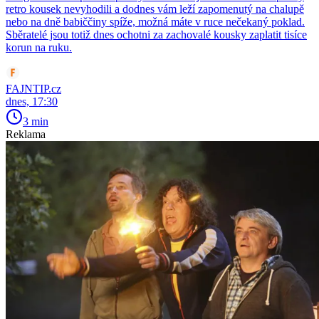
retro kousek nevyhodili a dodnes vám leží zapomenutý na chalupě
nebo na dně babiččiny spíže, možná máte v ruce nečekaný poklad.
Sběratelé jsou totiž dnes ochotni za zachovalé kousky zaplatit tisíce
korun na ruku.
FAJNTIP.cz
dnes, 17:30
3 min
Reklama