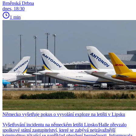
Brněnská Drbna
dnes, 18:30
1 min
Německo vyšetřuje pokus o vyvolání exploze na letišti v Lipsku
Vyšetřování incidentu na německém letišti Lipsko/Halle převzalo
spolkové státní zastupitelství, které se zabývá nejzávažnější
kriminalitou týkající se například ohrožení bezpečnosti. Informovala