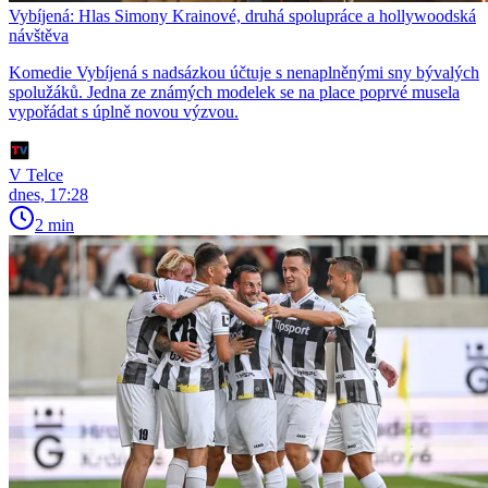
Vybíjená: Hlas Simony Krainové, druhá spolupráce a hollywoodská
návštěva
Komedie Vybíjená s nadsázkou účtuje s nenaplněnými sny bývalých
spolužáků. Jedna ze známých modelek se na place poprvé musela
vypořádat s úplně novou výzvou.
V Telce
dnes, 17:28
2 min