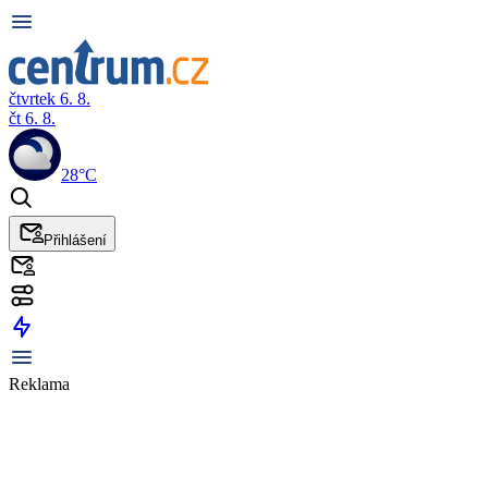
čtvrtek 6. 8.
čt 6. 8.
28°C
Přihlášení
Reklama