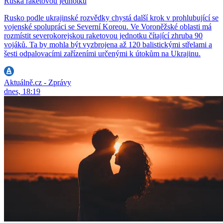
Ruska raketovou jednotku
Rusko podle ukrajinské rozvědky chystá další krok v prohlubující se
vojenské spolupráci se Severní Koreou. Ve Voroněžské oblasti má
rozmístit severokorejskou raketovou jednotku čítající zhruba 90
vojáků. Ta by mohla být vyzbrojena až 120 balistickými střelami a
šesti odpalovacími zařízeními určenými k útokům na Ukrajinu.
Aktuálně.cz - Zprávy
dnes, 18:19