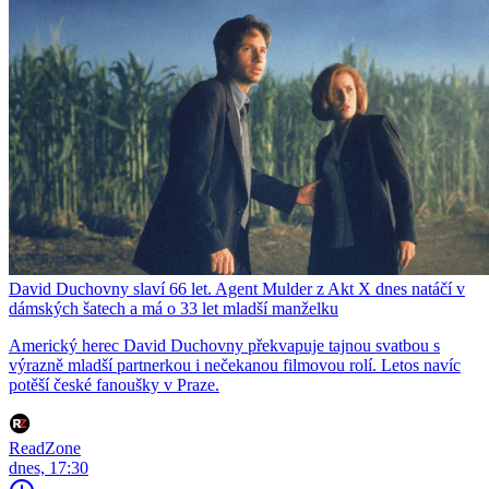
David Duchovny slaví 66 let. Agent Mulder z Akt X dnes natáčí v
dámských šatech a má o 33 let mladší manželku
Americký herec David Duchovny překvapuje tajnou svatbou s
výrazně mladší partnerkou i nečekanou filmovou rolí. Letos navíc
potěší české fanoušky v Praze.
ReadZone
dnes, 17:30