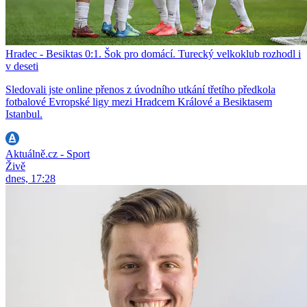
Hradec - Besiktas 0:1. Šok pro domácí. Turecký velkoklub rozhodl i
v deseti
Sledovali jste online přenos z úvodního utkání třetího předkola
fotbalové Evropské ligy mezi Hradcem Králové a Besiktasem
Istanbul.
Aktuálně.cz - Sport
Živě
dnes, 17:28