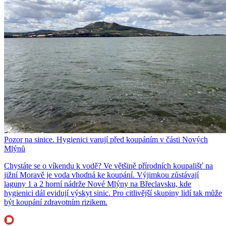
Pozor na sinice. Hygienici varují před koupáním v části Nových
Mlýnů
Chystáte se o víkendu k vodě? Ve většině přírodních koupališť na
jižní Moravě je voda vhodná ke koupání. Výjimkou zůstávají
laguny 1 a 2 horní nádrže Nové Mlýny na Břeclavsku, kde
hygienici dál evidují výskyt sinic. Pro citlivější skupiny lidí tak může
být koupání zdravotním rizikem.