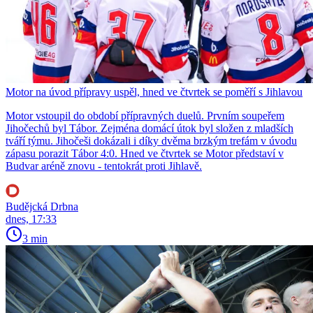
Motor na úvod přípravy uspěl, hned ve čtvrtek se poměří s Jihlavou
Motor vstoupil do období přípravných duelů. Prvním soupeřem
Jihočechů byl Tábor. Zejména domácí útok byl složen z mladších
tváří týmu. Jihočeši dokázali i díky dvěma brzkým trefám v úvodu
zápasu porazit Tábor 4:0. Hned ve čtvrtek se Motor představí v
Budvar aréně znovu - tentokrát proti Jihlavě.
Budějcká Drbna
dnes, 17:33
3 min