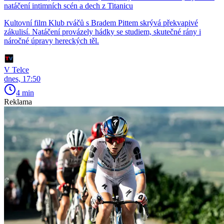
natáčení intimních scén a dech z Titanicu
Kultovní film Klub rváčů s Bradem Pittem skrývá překvapivé
zákulisí. Natáčení provázely hádky se studiem, skutečné rány i
náročné úpravy hereckých těl.
V Telce
dnes, 17:50
4 min
Reklama