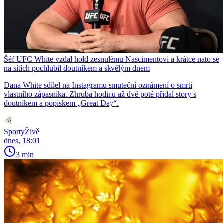
Šéf UFC White vzdal hold zesnulému Nascimentovi a krátce nato se
na sítích pochlubil doutníkem a skvělým dnem
Dana White sdílel na Instagramu smuteční oznámení o smrti
vlastního zápasníka. Zhruba hodinu až dvě poté přidal story s
doutníkem a popiskem „Great Day“.
SportyŽivě
dnes, 18:01
3 min