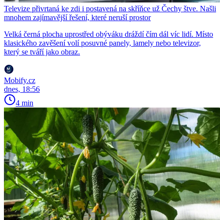
Televize přivrtaná ke zdi i postavená na skříňce už Čechy štve. Našli
mnohem zajímavější řešení, které neruší prostor
Velká černá plocha uprostřed obýváku dráždí čím dál víc lidí. Místo
klasického zavěšení volí posuvné panely, lamely nebo televizor,
který se tváří jako obraz.
Mobify.cz
dnes, 18:56
4 min