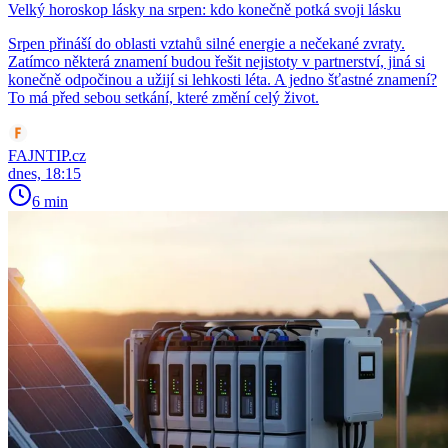
Velký horoskop lásky na srpen: kdo konečně potká svoji lásku
Srpen přináší do oblasti vztahů silné energie a nečekané zvraty.
Zatímco některá znamení budou řešit nejistoty v partnerství, jiná si
konečně odpočinou a užijí si lehkosti léta. A jedno šťastné znamení?
To má před sebou setkání, které změní celý život.
FAJNTIP.cz
dnes, 18:15
6 min