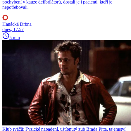
pochybení v kauze defibrilátorů, dostali je i pacienti, kteří je
nepotřebovali.
Hanácká Drbna
dnes, 17:57
5 min
Klub rváčů: Fyzické napadení, uštípnutý zub Brada Pitta, tajemství