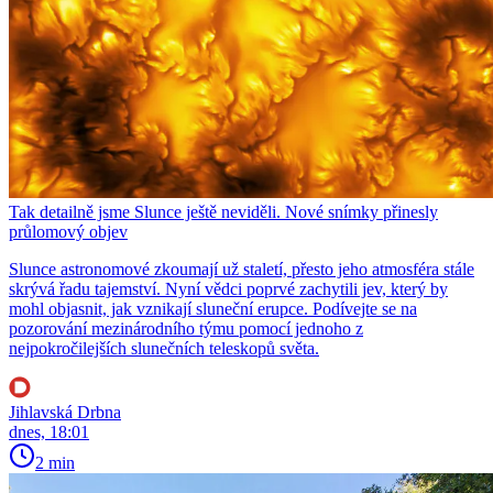
Tak detailně jsme Slunce ještě neviděli. Nové snímky přinesly
průlomový objev
Slunce astronomové zkoumají už staletí, přesto jeho atmosféra stále
skrývá řadu tajemství. Nyní vědci poprvé zachytili jev, který by
mohl objasnit, jak vznikají sluneční erupce. Podívejte se na
pozorování mezinárodního týmu pomocí jednoho z
nejpokročilejších slunečních teleskopů světa.
Jihlavská Drbna
dnes, 18:01
2 min