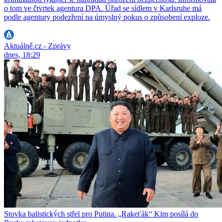
o tom ve čtvrtek agentura DPA. Úřad se sídlem v Karlsruhe má
podle agentury podezření na úmyslný pokus o způsobení exploze.
Aktuálně.cz - Zprávy
dnes, 18:29
Stovka balistických střel pro Putina. „Rakeťák“ Kim posílá do