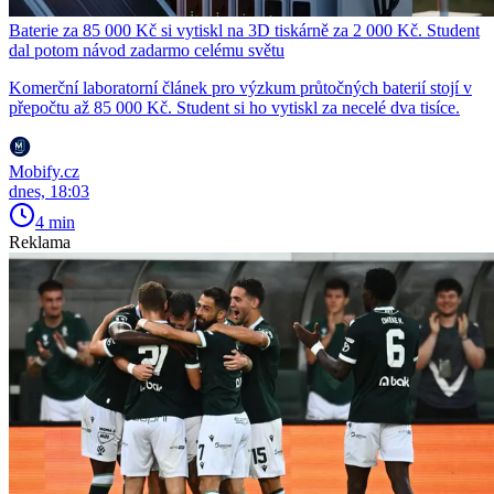
Baterie za 85 000 Kč si vytiskl na 3D tiskárně za 2 000 Kč. Student
dal potom návod zadarmo celému světu
Komerční laboratorní článek pro výzkum průtočných baterií stojí v
přepočtu až 85 000 Kč. Student si ho vytiskl za necelé dva tisíce.
Mobify.cz
dnes, 18:03
4 min
Reklama