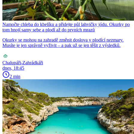
Namočte chleba do kbelíku a přidejte půl lahvičky jódu. Okurky po
tom hnojí samy sebe a plodí až do prvních mrazů
Okurky se mohou na zahradě změnit doslova v plodící nezmary.
Musíte je jen správně vyživit – a pak už se jen těšit z výsledků.
Chalupáři-Zahrádkáři
dnes, 18:45
2 min