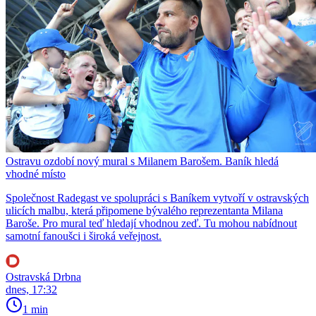
Ostravu ozdobí nový mural s Milanem Barošem. Baník hledá
vhodné místo
Společnost Radegast ve spolupráci s Baníkem vytvoří v ostravských
ulicích malbu, která připomene bývalého reprezentanta Milana
Baroše. Pro mural teď hledají vhodnou zeď. Tu mohou nabídnout
samotní fanoušci i široká veřejnost.
Ostravská Drbna
dnes, 17:32
1 min