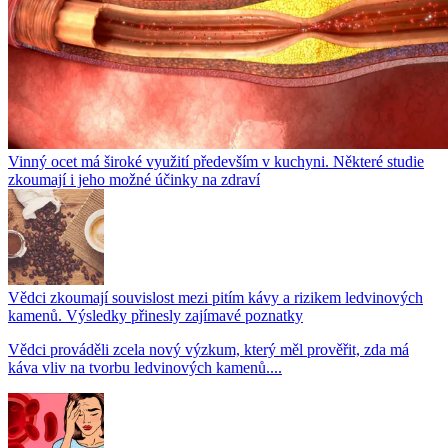
Vinný ocet má široké využití především v kuchyni. Některé studie
zkoumají i jeho možné účinky na zdraví
Vědci zkoumají souvislost mezi pitím kávy a rizikem ledvinových
kamenů. Výsledky přinesly zajímavé poznatky
Vědci prováděli zcela nový výzkum, který měl prověřit, zda má
káva vliv na tvorbu ledvinových kamenů....