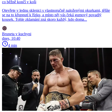
co běžně končí v koši
Otevřete v lednu sklenici s vlastnoručně naloženými okurkami, těšíte
se na to křupnutí k řízku, a místo něj vás čeká gumový povadlý
kousek. Tohle zklamání zná skoro každý, kdo doma...
Bruneta v kuchyni
dnes, 10:40
4 min