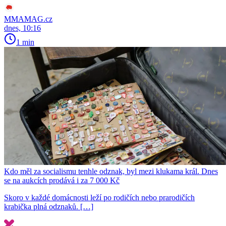
MMAMAG.cz
dnes, 10:16
1 min
Kdo měl za socialismu tenhle odznak, byl mezi klukama král. Dnes
se na aukcích prodává i za 7 000 Kč
Skoro v každé domácnosti leží po rodičích nebo prarodičích
krabička plná odznaků. […]