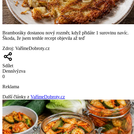
Bramboráky dostanou nový rozměr, když přidáte 1 surovinu navíc.
Škoda, že jsem tenhle recept objevila až teď
Zdroj
:
VařímeDobroty.cz
Sdílet
Denní
výzva
0
Reklama
Další články z
VařímeDobroty.cz