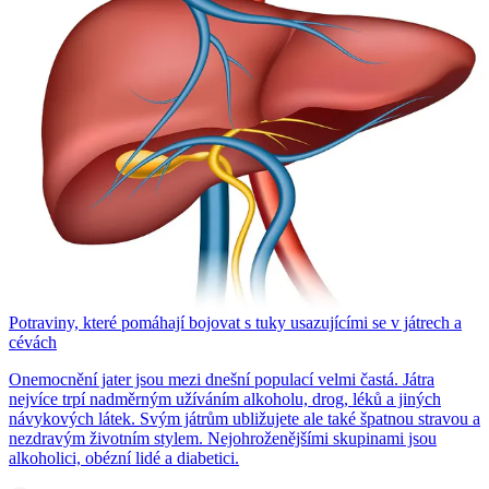
Potraviny, které pomáhají bojovat s tuky usazujícími se v játrech a
cévách
Onemocnění jater jsou mezi dnešní populací velmi častá. Játra
nejvíce trpí nadměrným užíváním alkoholu, drog, léků a jiných
návykových látek. Svým játrům ubližujete ale také špatnou stravou a
nezdravým životním stylem. Nejohroženějšími skupinami jsou
alkoholici, obézní lidé a diabetici.