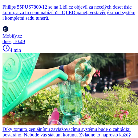
Philips 55PUS7800/12 se na Lidl.cz objevil za necelých deset tisíc
korun, a za tu cenu nabízí 55″ QLED panel, vestavěný smart systém
i kompletní sadu tunerů.
Mobify.cz
dnes, 10:49
4 min
Díky tomuto geniálnímu zavlažovacímu systému bude o zahrádku
postaráno. Nebude vás stát ani korunu. Zvládne to naprosto každý