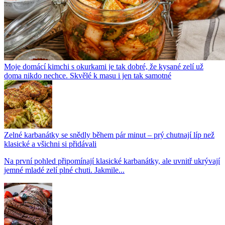
Moje domácí kimchi s okurkami je tak dobré, že kysané zelí už
doma nikdo nechce. Skvělé k masu i jen tak samotné
Zelné karbanátky se snědly během pár minut – prý chutnají líp než
klasické a všichni si přidávali
Na první pohled připomínají klasické karbanátky, ale uvnitř ukrývají
jemné mladé zelí plné chuti. Jakmile...