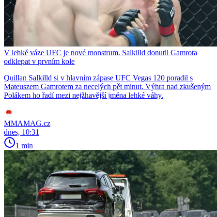
V lehké váze UFC je nové monstrum. Salkilld donutil Gamrota
odklepat v prvním kole
Quillan Salkilld si v hlavním zápase UFC Vegas 120 poradil s
Mateuszem Gamrotem za necelých pět minut. Výhra nad zkušeným
Polákem ho řadí mezi nejžhavější jména lehké váhy.
MMAMAG.cz
dnes, 10:31
1 min