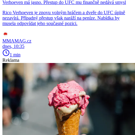
Verhoeven má jasno. Přestup do UFC mu finančně nedává smysl
Rico Verhoeven je znovu volným hráčem a dveře do UFC úplně
nezavírá. Případný přestup však naráží na peníze. Nabídka by
musela odpovídat jeho současné pozici.
MMAMAG.cz
dnes, 10:35
1 min
Reklama