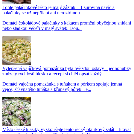
Tohle palačinkové těsto je malý zázrak – 1 surovina navíc a
palačinky se už nepřilepí ani neroztrhnou
Domácí čokoládové palačinky s kakaem promění obyčejnou snídani
nebo sladkou večeři v malý svátek. Jsou...
Vylepšená vajíčková pomazánka byla hvězdou oslavy – jednohubky
zmizely rychlostí blesku a recept si chtěl opsat každý
Domácí vaječná pomazánka s tuňákem a pórkem spojuje jemná
vejce, šťavnatého tuňáka a křupavý pórek. Je...
Místo české klasiky vyzkoušejte tento řecký okurkový salát – litovat