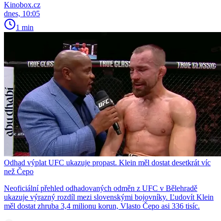
Kinobox.cz
dnes, 10:05
1 min
Odhad výplat UFC ukazuje propast. Klein měl dostat desetkrát víc
než Čepo
Neoficiální přehled odhadovaných odměn z UFC v Bělehradě
ukazuje výrazný rozdíl mezi slovenskými bojovníky. Ľudovít Klein
měl dostat zhruba 3,4 milionu korun, Vlasto Čepo asi 336 tisíc.