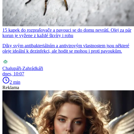
15 kapek do rozprašovače a pavouci se do domu nevrátí. Olej za pár
korun je vyžene z každé škvíry i rohu
Díky svým antibakteriálním a antivirovým vlastnostem jsou některé
oleje ideální k dezinfekci, ale hodit se mohou i proti pavoukům.
Chalupáři-Zahrádkáři
dnes, 10:07
2 min
Reklama