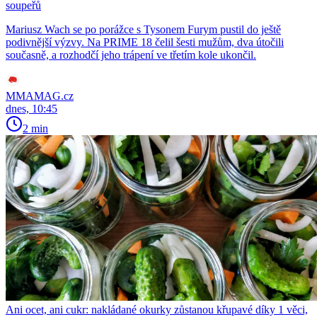
soupeřů
Mariusz Wach se po porážce s Tysonem Furym pustil do ještě
podivnější výzvy. Na PRIME 18 čelil šesti mužům, dva útočili
současně, a rozhodčí jeho trápení ve třetím kole ukončil.
MMAMAG.cz
dnes, 10:45
2 min
Ani ocet, ani cukr: nakládané okurky zůstanou křupavé díky 1 věci,