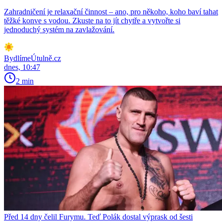
Zahradničení je relaxační činnost – ano, pro někoho, koho baví tahat
těžké konve s vodou. Zkuste na to jít chytře a vytvořte si
jednoduchý systém na zavlažování.
BydlímeÚtulně.cz
dnes, 10:47
2 min
Před 14 dny čelil Furymu. Teď Polák dostal výprask od šesti