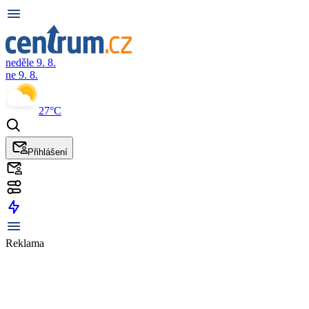
neděle 9. 8.
ne 9. 8.
27°C
Přihlášení
Reklama