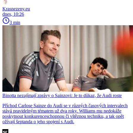
Krasnezeny.eu
dnes, 10:26
3 min
Binotta nezajímají zprávy o Sainzovi: Je to důkaz, že Audi roste
Příchod Carlose Sainze do Audi se v různých časových intervalech
stává pravidelným tématem už dva roky. Williams mu nedokáže
poskytnout konkurenceschopnou či vítěznou techniku, a tak opět
ožívají šeptanda o jeho spojení s Audi.