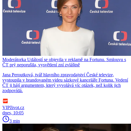
Moderátorka Událostí se objevila v reklamě na Fortunu. Smlouvu s
ČT prý neporušila, vysvětlení zní zvláštně
Jana Peroutková, tvář hlavního zpravodajství České televize,
vystoupila v brandovaném videu sázkové kanceláře Fortuna. Vedení
ČT ji hájí argumentem, který vyvolává víc otázek, než kolik jich
zodpovídá.
VIPživot.cz
dnes, 10:05
3 min