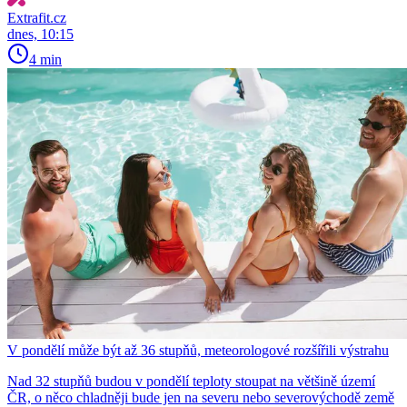
Extrafit.cz
dnes, 10:15
4 min
V pondělí může být až 36 stupňů, meteorologové rozšířili výstrahu
Nad 32 stupňů budou v pondělí teploty stoupat na většině území
ČR, o něco chladněji bude jen na severu nebo severovýchodě země