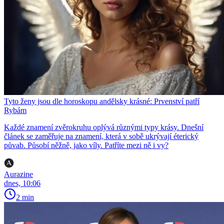
Tyto ženy jsou dle horoskopu andělsky krásné: Prvenství patří
Rybám
Každé znamení zvěrokruhu oplývá různými typy krásy. Dnešní
článek se zaměřuje na znamení, která v sobě ukrývají éterický
půvab. Působí něžně, jako víly. Patříte mezi ně i vy?
Aurazine
dnes, 10:06
2 min