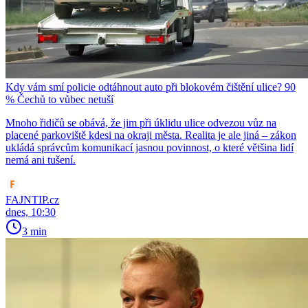
Kdy vám smí policie odtáhnout auto při blokovém čištění ulice? 90
% Čechů to vůbec netuší
Mnoho řidičů se obává, že jim při úklidu ulice odvezou vůz na
placené parkoviště kdesi na okraji města. Realita je ale jiná – zákon
ukládá správcům komunikací jasnou povinnost, o které většina lidí
nemá ani tušení.
FAJNTIP.cz
dnes, 10:30
3 min