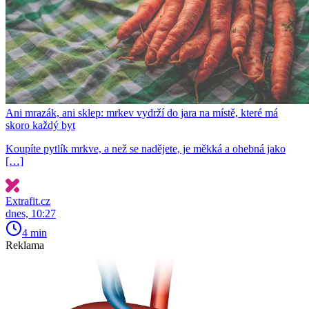
Ani mrazák, ani sklep: mrkev vydrží do jara na místě, které má
skoro každý byt
Koupíte pytlík mrkve, a než se nadějete, je měkká a ohebná jako
[…]
Extrafit.cz
dnes, 10:27
4 min
Reklama