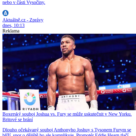
nebo v části Vysočiny.
Aktuálně.cz - Zprávy
dnes, 10:13
Reklama
Boxerský souboj Joshua vs. Fury se může uskutečnit v New Yorku.
Britové se brání
Dlouho očekávaný souboj Anthonyho Joshuy s Tysonem Furym se
blíží, spor o dějiště ho ale komplikuje. Promotér Eddie Hearn tlačí