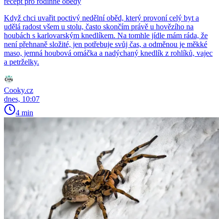
recept pro rodinné obědy
Když chci uvařit poctivý nedělní oběd, který provoní celý byt a
udělá radost všem u stolu, často skončím právě u hovězího na
houbách s karlovarským knedlíkem. Na tomhle jídle mám ráda, že
není přehnaně složité, jen potřebuje svůj čas, a odměnou je měkké
maso, jemná houbová omáčka a nadýchaný knedlík z rohlíků, vajec
a petrželky.
Cooky.cz
dnes, 10:07
4 min