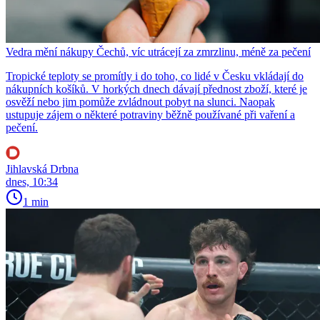
Vedra mění nákupy Čechů, víc utrácejí za zmrzlinu, méně za pečení
Tropické teploty se promítly i do toho, co lidé v Česku vkládají do
nákupních košíků. V horkých dnech dávají přednost zboží, které je
osvěží nebo jim pomůže zvládnout pobyt na slunci. Naopak
ustupuje zájem o některé potraviny běžně používané při vaření a
pečení.
Jihlavská Drbna
dnes, 10:34
1 min