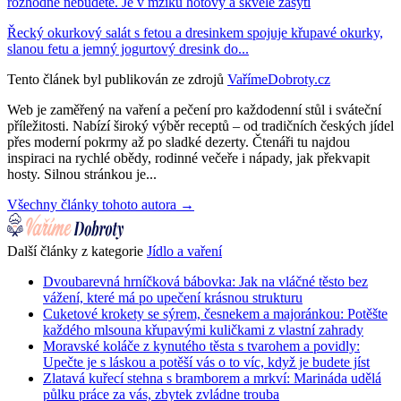
rozhodně nebudete. Je v mžiku hotový a skvěle zasytí
Řecký okurkový salát s fetou a dresinkem spojuje křupavé okurky,
slanou fetu a jemný jogurtový dresink do...
Tento článek byl publikován ze zdrojů
VařímeDobroty.cz
Web je zaměřený na vaření a pečení pro každodenní stůl i sváteční
příležitosti. Nabízí široký výběr receptů – od tradičních českých jídel
přes moderní pokrmy až po sladké dezerty. Čtenáři tu najdou
inspiraci na rychlé obědy, rodinné večeře i nápady, jak překvapit
hosty. Silnou stránkou je...
Všechny články tohoto autora →
Další články z kategorie
Jídlo a vaření
Dvoubarevná hrníčková bábovka: Jak na vláčné těsto bez
vážení, které má po upečení krásnou strukturu
Cuketové krokety se sýrem, česnekem a majoránkou: Potěšte
každého mlsouna křupavými kuličkami z vlastní zahrady
Moravské koláče z kynutého těsta s tvarohem a povidly:
Upečte je s láskou a potěší vás o to víc, když je budete jíst
Zlatavá kuřecí stehna s bramborem a mrkví: Marináda udělá
půlku práce za vás, zbytek zvládne trouba