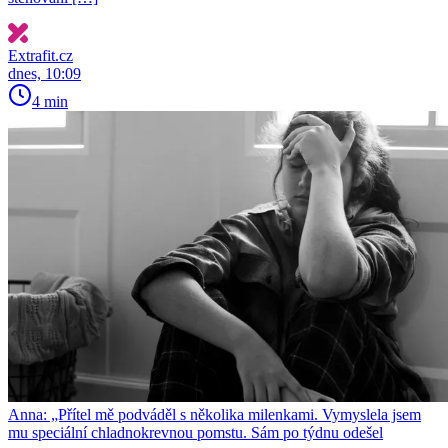
Extrafit.cz
dnes, 10:09
4 min
Anna: „Přítel mě podváděl s několika milenkami. Vymyslela jsem
mu speciální chladnokrevnou pomstu. Sám po týdnu odešel