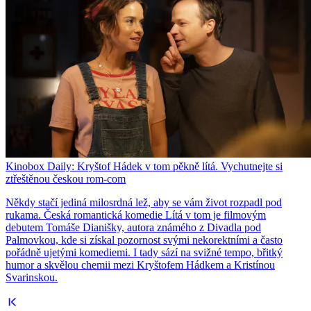
Kinobox Daily: Kryštof Hádek v tom pěkně lítá. Vychutnejte si
ztřeštěnou českou rom-com
Někdy stačí jediná milosrdná lež, aby se vám život rozpadl pod
rukama. Česká romantická komedie Lítá v tom je filmovým
debutem Tomáše Dianišky, autora známého z Divadla pod
Palmovkou, kde si získal pozornost svými nekorektními a často
pořádně ujetými komediemi. I tady sází na svižné tempo, břitký
humor a skvělou chemii mezi Kryštofem Hádkem a Kristínou
Svarinskou.