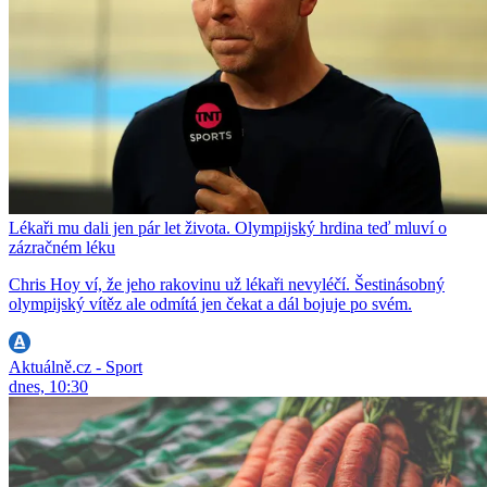
Lékaři mu dali jen pár let života. Olympijský hrdina teď mluví o
zázračném léku
Chris Hoy ví, že jeho rakovinu už lékaři nevyléčí. Šestinásobný
olympijský vítěz ale odmítá jen čekat a dál bojuje po svém.
Aktuálně.cz - Sport
dnes, 10:30