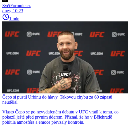
SvětFormule.cz
dnes, 10:23
1 min
Čepo si pustil Urbinu do hlavy. Takovou chybu za 60 zápasů
neudělal
Vlasto Čepo se po nevydařeném debutu v UFC vrátil k tomu, co
pokazil ještě před prvním úderem. Přiznal, že ho v Bělehradě
pohltila atmosféra a emoce převzaly kontrolu.