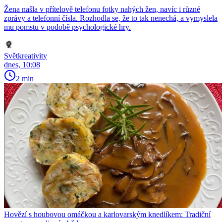
Žena našla v přítelově telefonu fotky nahých žen, navíc i různé
zprávy a telefonní čísla. Rozhodla se, že to tak nenechá, a vymyslela
mu pomstu v podobě psychologické hry.
Světkreativity
dnes, 10:08
2 min
Hovězí s houbovou omáčkou a karlovarským knedlíkem: Tradiční