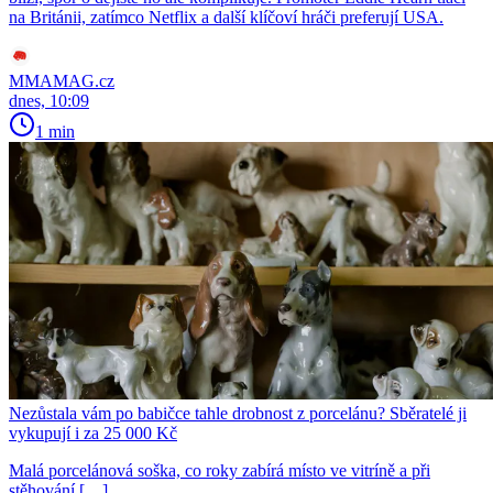
na Británii, zatímco Netflix a další klíčoví hráči preferují USA.
MMAMAG.cz
dnes, 10:09
1 min
Nezůstala vám po babičce tahle drobnost z porcelánu? Sběratelé ji
vykupují i za 25 000 Kč
Malá porcelánová soška, co roky zabírá místo ve vitríně a při
stěhování […]