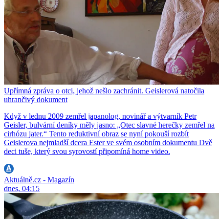
Upřímná zpráva o otci, jehož nešlo zachránit. Geislerová natočila
uhrančivý dokument
Když v lednu 2009 zemřel japanolog, novinář a výtvarník Petr
Geisler, bulvární deníky měly jasno: „Otec slavné herečky zemřel na
cirhózu jater.“ Tento reduktivní obraz se nyní pokouší rozbít
Geislerova nejmladší dcera Ester ve svém osobním dokumentu Dvě
deci tuše, který svou syrovostí připomíná home video.
Aktuálně.cz - Magazín
dnes, 04:15