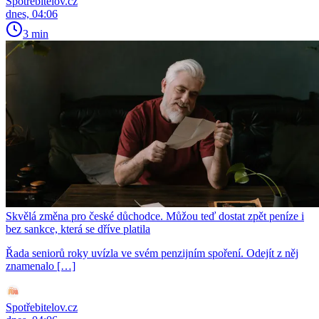
Spotřebitelov.cz
dnes, 04:06
3 min
Skvělá změna pro české důchodce. Můžou teď dostat zpět peníze i
bez sankce, která se dříve platila
Řada seniorů roky uvízla ve svém penzijním spoření. Odejít z něj
znamenalo […]
Spotřebitelov.cz