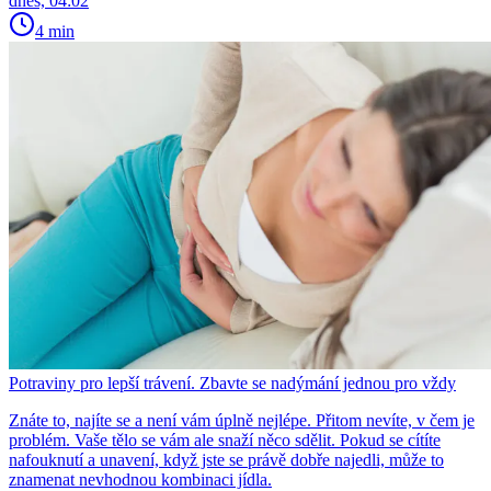
dnes, 04:02
4 min
Potraviny pro lepší trávení. Zbavte se nadýmání jednou pro vždy
Znáte to, najíte se a není vám úplně nejlépe. Přitom nevíte, v čem je
problém. Vaše tělo se vám ale snaží něco sdělit. Pokud se cítíte
nafouknutí a unavení, když jste se právě dobře najedli, může to
znamenat nevhodnou kombinaci jídla.