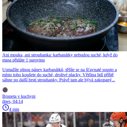
Ani mouka, ani strouhanka: karbanátky nebudou suché, když do
masa přidáte 1 surovinu
Usmažíte plnou pánev karbanátků, těšíte se na šťavnaté sousto a
místo toho koušete do suché, drolivé placky. Většina lidí příště
sáhne po další hrsti strouhanky. Právě tam ale bývá zakopaný...
Bruneta v kuchyni
dnes, 04:14
4 min