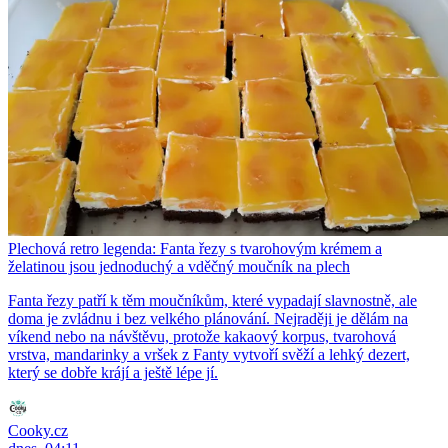
Plechová retro legenda: Fanta řezy s tvarohovým krémem a
želatinou jsou jednoduchý a vděčný moučník na plech
Fanta řezy patří k těm moučníkům, které vypadají slavnostně, ale
doma je zvládnu i bez velkého plánování. Nejraději je dělám na
víkend nebo na návštěvu, protože kakaový korpus, tvarohová
vrstva, mandarinky a vršek z Fanty vytvoří svěží a lehký dezert,
který se dobře krájí a ještě lépe jí.
Cooky.cz