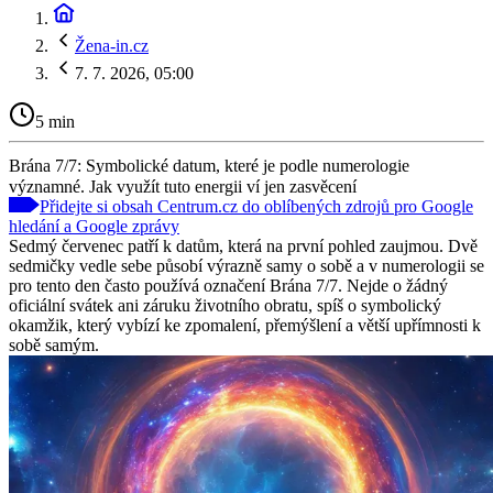
Žena-in.cz
7. 7. 2026, 05:00
5 min
Brána 7/7: Symbolické datum, které je podle numerologie
významné. Jak využít tuto energii ví jen zasvěcení
Přidejte si obsah Centrum.cz do oblíbených zdrojů pro Google
hledání a Google zprávy
Sedmý červenec patří k datům, která na první pohled zaujmou. Dvě
sedmičky vedle sebe působí výrazně samy o sobě a v numerologii se
pro tento den často používá označení Brána 7/7. Nejde o žádný
oficiální svátek ani záruku životního obratu, spíš o symbolický
okamžik, který vybízí ke zpomalení, přemýšlení a větší upřímnosti k
sobě samým.