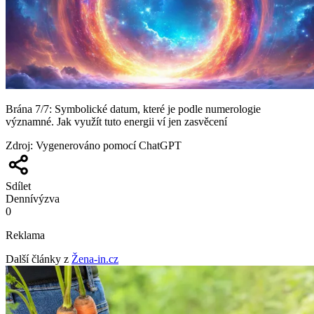
Brána 7/7: Symbolické datum, které je podle numerologie
významné. Jak využít tuto energii ví jen zasvěcení
Zdroj
:
Vygenerováno pomocí ChatGPT
Sdílet
Denní
výzva
0
Reklama
Další články z
Žena-in.cz