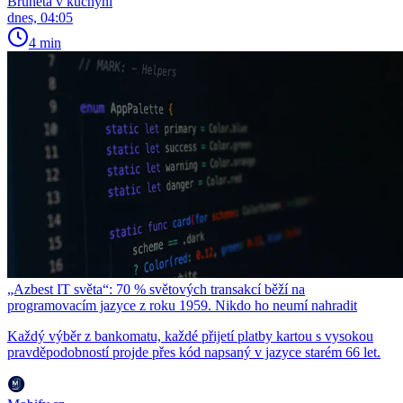
Bruneta v kuchyni
dnes, 04:05
4 min
„Azbest IT světa“: 70 % světových transakcí běží na
programovacím jazyce z roku 1959. Nikdo ho neumí nahradit
Každý výběr z bankomatu, každé přijetí platby kartou s vysokou
pravděpodobností projde přes kód napsaný v jazyce starém 66 let.