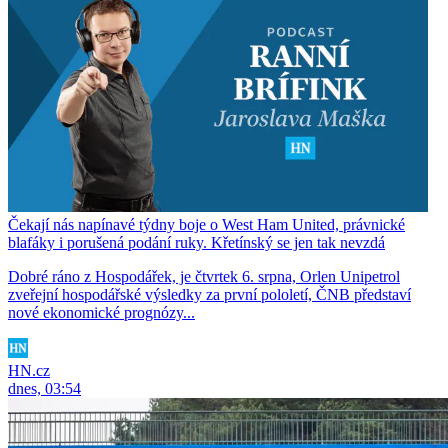
Čekají nás napínavé týdny boje o West Ham United, právnické
blafáky i porušená podání ruky. Křetínský se jen tak nevzdá
Dobré ráno z Hospodářek, je čtvrtek 6. srpna, Orlen Unipetrol
zveřejní hospodářské výsledky za první pololetí, ČNB představí
nové ekonomické prognózy...
HN.cz
dnes, 03:54