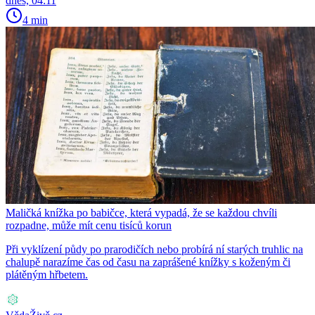
dnes, 04:11
4 min
Maličká knížka po babičce, která vypadá, že se každou chvíli
rozpadne, může mít cenu tisíců korun
Při vyklízení půdy po prarodičích nebo probírá ní starých truhlic na
chalupě narazíme čas od času na zaprášené knížky s koženým či
plátěným hřbetem.