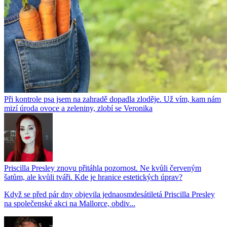
Při kontrole psa jsem na zahradě dopadla zloděje. Už vím, kam nám
mizí úroda ovoce a zeleniny, zlobí se Veronika
Priscilla Presley znovu přitáhla pozornost. Ne kvůli červeným
šatům, ale kvůli tváři. Kde je hranice estetických úprav?
Když se před pár dny objevila jednaosmdesátiletá Priscilla Presley
na společenské akci na Mallorce, obdiv...