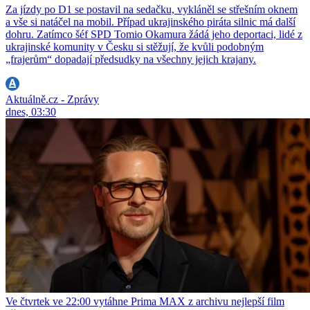
Za jízdy po D1 se postavil na sedačku, vykláněl se střešním oknem
a vše si natáčel na mobil. Případ ukrajinského piráta silnic má další
dohru. Zatímco šéf SPD Tomio Okamura žádá jeho deportaci, lidé z
ukrajinské komunity v Česku si stěžují, že kvůli podobným
„frajerům“ dopadají předsudky na všechny jejich krajany.
Aktuálně.cz - Zprávy
dnes, 03:30
Ve čtvrtek ve 22:00 vytáhne Prima MAX z archivu nejlepší film