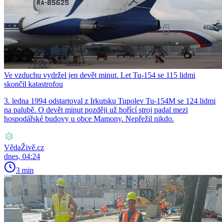
Ve vzduchu vydržel jen devět minut. Let Tu-154 se 115 lidmi
skončil katastrofou
3. ledna 1994 odstartoval z Irkutsku Tupolev Tu-154M se 124 lidmi
na palubě. O devět minut později už hořící stroj padal mezi
hospodářské budovy u obce Mamony. Nepřežil nikdo.
VědaŽivě.cz
dnes, 04:24
3 min