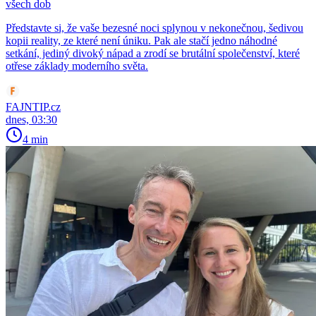
všech dob
Představte si, že vaše bezesné noci splynou v nekonečnou, šedivou
kopii reality, ze které není úniku. Pak ale stačí jedno náhodné
setkání, jediný divoký nápad a zrodí se brutální společenství, které
otřese základy moderního světa.
FAJNTIP.cz
dnes, 03:30
4 min