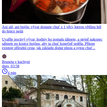
Ani sůl, ani bujón: vývar dostane chuť z 1 věci, kterou většina lidí
do hrnce nedá
Uvaříte poctivý vývar, hodiny ho pomalu táhnete, a stejně nakonec
sáhnete po kostce bujónu, aby ta chuť konečně seděla. Přitom
existuje přírodní cesta, jak základu dodat plnou a sytou chuť...
Bruneta v kuchyni
dnes, 03:58
4 min