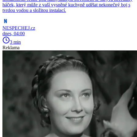
háček, který může z vaší vysněné kuchyně udělat nekonečný boj s
tvrdou vodou a složitou instalací.
NESPECHEJ.cz
dnes, 04:00
3 min
Reklama