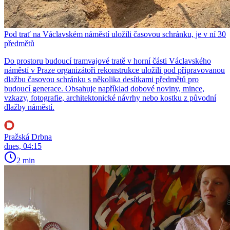
Pod trať na Václavském náměstí uložili časovou schránku, je v ní 30
předmětů
Do prostoru budoucí tramvajové tratě v horní části Václavského
náměstí v Praze organizátoři rekonstrukce uložili pod připravovanou
dlažbu časovou schránku s několika desítkami předmětů pro
budoucí generace. Obsahuje například dobové noviny, mince,
vzkazy, fotografie, architektonické návrhy nebo kostku z původní
dlažby náměstí.
Pražská Drbna
dnes, 04:15
2 min