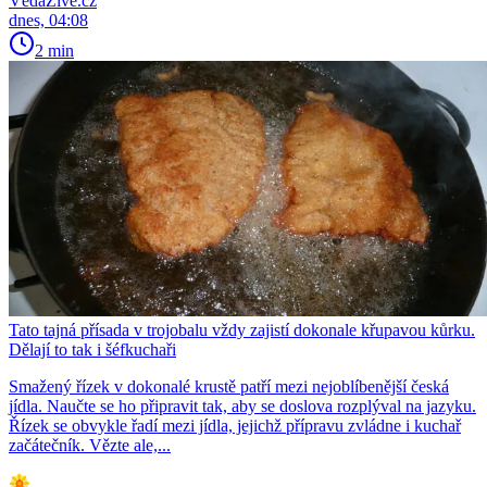
VědaŽivě.cz
dnes, 04:08
2 min
Tato tajná přísada v trojobalu vždy zajistí dokonale křupavou kůrku.
Dělají to tak i šéfkuchaři
Smažený řízek v dokonalé krustě patří mezi nejoblíbenější česká
jídla. Naučte se ho připravit tak, aby se doslova rozplýval na jazyku.
Řízek se obvykle řadí mezi jídla, jejichž přípravu zvládne i kuchař
začátečník. Vězte ale,...