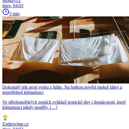
Mobify.cz
dnes, 04:03
5 min
Dokonalý trik proti vedru z Itálie. Na balkon pověsí mokré látky a
nepotřebují klimatizaci
Ve středomořských zemích zvládají tropické dny i domácnosti, které
klimatizaci nikdy neměly. […]
Zodpovime.cz