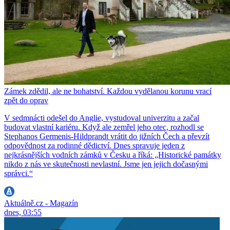
Zámek zdědil, ale ne bohatství. Každou vydělanou korunu vrací
zpět do oprav
V sedmnácti odešel do Anglie, vystudoval univerzitu a začal
budovat vlastní kariéru. Když ale zemřel jeho otec, rozhodl se
Stephanos Germenis-Hildprandt vrátit do jižních Čech a převzít
odpovědnost za rodinné dědictví. Dnes spravuje jeden z
nejkrásnějších vodních zámků v Česku a říká: „Historické památky
nikdo z nás ve skutečnosti nevlastní. Jsme jen jejich dočasnými
správci.“
Aktuálně.cz - Magazín
dnes, 03:55