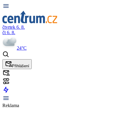
čtvrtek 6. 8.
čt 6. 8.
24°C
Přihlášení
Reklama