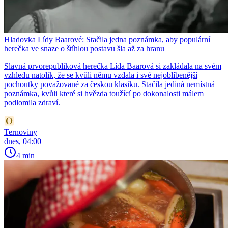
Hladovka Lídy Baarové: Stačila jedna poznámka, aby populární
herečka ve snaze o štíhlou postavu šla až za hranu
Slavná prvorepubliková herečka Lída Baarová si zakládala na svém
vzhledu natolik, že se kvůli němu vzdala i své nejoblíbenější
pochoutky považované za českou klasiku. Stačila jediná nemístná
poznámka, kvůli které si hvězda toužící po dokonalosti málem
podlomila zdraví.
Ternoviny
dnes, 04:00
4 min