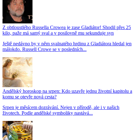
Z obtloustlého Russella Crowea je zase Gladiátor! Shodil přes 25
kilo, paže má samý sval a v posilovně mu sekunduje syn
Ještě nedávno by v něm svalnatého hrdinu z Gladiátora hledal jen
málokdo. Russell Crowe se v posledních...
Andělský horoskop na srpen: Kdo uzavře jednu životní kapitolu a
komu se otevře nová cesta?
Srpen je měsícem dozrávání. Nejen v přírodě, ale i v našich
životech. Podle andělské symboliky nastává...