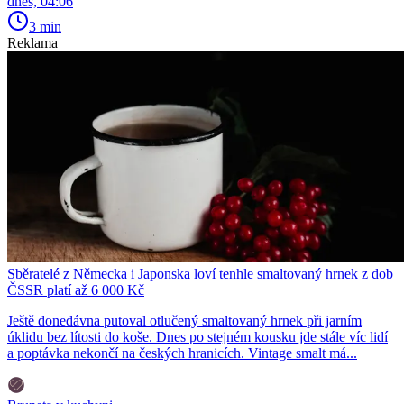
dnes, 04:06
3 min
Reklama
Sběratelé z Německa i Japonska loví tenhle smaltovaný hrnek z dob
ČSSR platí až 6 000 Kč
Ještě donedávna putoval otlučený smaltovaný hrnek při jarním
úklidu bez lítosti do koše. Dnes po stejném kousku jde stále víc lidí
a poptávka nekončí na českých hranicích. Vintage smalt má...