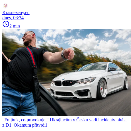
Krasnezeny.eu
dnes, 03:34
2 min
„Frajírek, co provokuje.“ Ukrajincům v Česku vadí incidenty piráta
z D1. Okamura přitvrdil