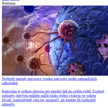
Reklama
Nejlepší metody prevence vzniku rakoviny podle zahraničních
odborníků
Rakovina je velkou obavou pro mnoho lidí po celém světě. Existují
způsoby, kterými můžete snížit riziko jejího výskytu ve vašem
životě. Samozřejmě vám nic nezaručí, ale budete žít rozhodně
zdravěji.