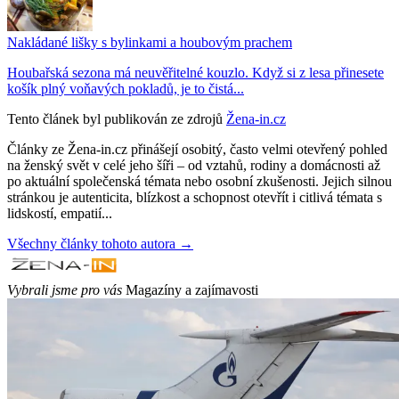
Nakládané lišky s bylinkami a houbovým prachem
Houbařská sezona má neuvěřitelné kouzlo. Když si z lesa přinesete
košík plný voňavých pokladů, je to čistá...
Tento článek byl publikován ze zdrojů
Žena-in.cz
Články ze Žena-in.cz přinášejí osobitý, často velmi otevřený pohled
na ženský svět v celé jeho šíři – od vztahů, rodiny a domácnosti až
po aktuální společenská témata nebo osobní zkušenosti. Jejich silnou
stránkou je autenticita, blízkost a schopnost otevřít i citlivá témata s
lidskostí, empatií...
Všechny články tohoto autora →
Vybrali jsme pro vás
Magazíny a zajímavosti