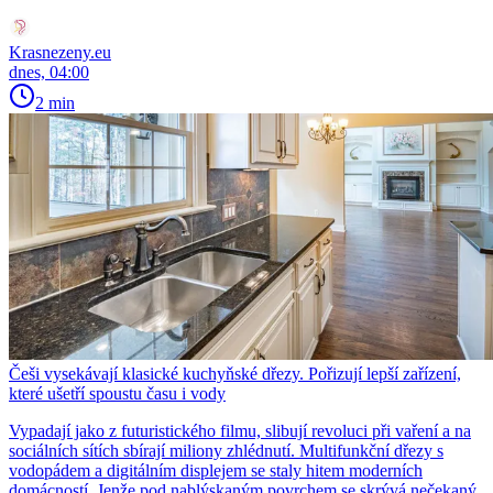
Krasnezeny.eu
dnes, 04:00
2 min
Češi vysekávají klasické kuchyňské dřezy. Pořizují lepší zařízení,
které ušetří spoustu času i vody
Vypadají jako z futuristického filmu, slibují revoluci při vaření a na
sociálních sítích sbírají miliony zhlédnutí. Multifunkční dřezy s
vodopádem a digitálním displejem se staly hitem moderních
domácností. Jenže pod nablýskaným povrchem se skrývá nečekaný