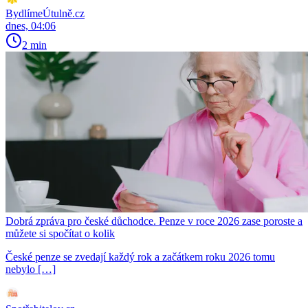
BydlímeÚtulně.cz
dnes, 04:06
2 min
Dobrá zpráva pro české důchodce. Penze v roce 2026 zase poroste a
můžete si spočítat o kolik
České penze se zvedají každý rok a začátkem roku 2026 tomu
nebylo […]