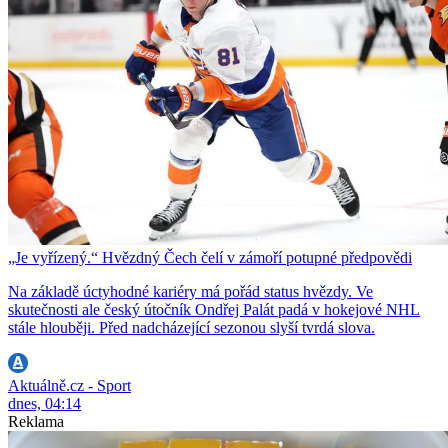
„Je vyřízený.“ Hvězdný Čech čelí v zámoří potupné předpovědi
Na základě úctyhodné kariéry má pořád status hvězdy. Ve
skutečnosti ale český útočník Ondřej Palát padá v hokejové NHL
stále hlouběji. Před nadcházející sezonou slyší tvrdá slova.
Aktuálně.cz - Sport
dnes, 04:14
Reklama