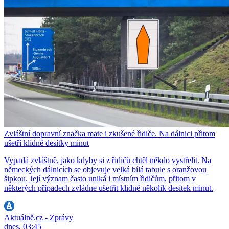
Zvláštní dopravní značka mate i zkušené řidiče. Na dálnici přitom
ušetří klidně desítky minut
Vypadá zvláštně, jako kdyby si z řidičů chtěl někdo vystřelit. Na
německých dálnicích se objevuje velká bílá tabule s oranžovou
šipkou. Její význam často uniká i místním řidičům, přitom v
některých případech zvládne ušetřit klidně několik desítek minut.
Aktuálně.cz - Zprávy
dnes, 03:45