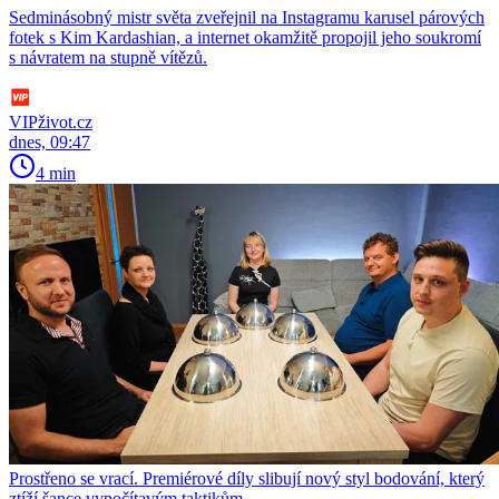
Sedminásobný mistr světa zveřejnil na Instagramu karusel párových
fotek s Kim Kardashian, a internet okamžitě propojil jeho soukromí
s návratem na stupně vítězů.
VIPživot.cz
dnes, 09:47
4 min
Prostřeno se vrací. Premiérové díly slibují nový styl bodování, který
ztíží šance vypočítavým taktikům