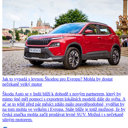
Jak to vypadá s levnou Škodou pro Evropu? Mohla by dostat
nečekaně velký motor
Škoda Auto se v Indii blíží k dohodě s novým partnerem, který by
mimo jiné měl pomoci s exportem lokálních modelů dále do světa. A
ač se to ještě před pár měsíci zdálo málo pravděpodobné, vydělat by
na tom mohla ve velkém i Evropa. Stále blíže je totiž možnost, že by
česká značka mohla začít prodávat levné SUV. Možná i s nečekaně
silným motorem.