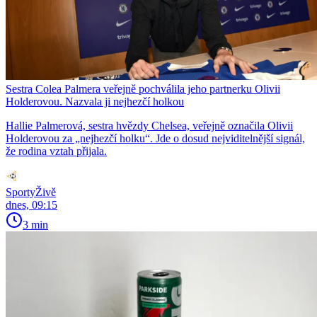
Sestra Colea Palmera veřejně pochválila jeho partnerku Olivii
Holderovou. Nazvala ji nejhezčí holkou
Hallie Palmerová, sestra hvězdy Chelsea, veřejně označila Olivii
Holderovou za „nejhezčí holku“. Jde o dosud nejviditelnější signál,
že rodina vztah přijala.
SportyŽivě
dnes, 09:15
3 min