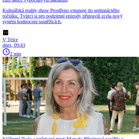
Kulinářská reality show Prostřeno vstupuje do sedmnáctého
ročníku. Tvůrci si pro podzimní epizody připravili zcela nový
systém hodnocení soutěžících.
V Telce
dnes, 09:43
2 min
Klášterní škola a nečekaný trest: Marcela Březinová zazářila v