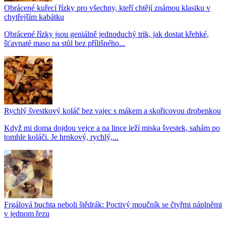
Obrácené kuřecí řízky pro všechny, kteří chtějí známou klasiku v
chytřejším kabátku
Obrácené řízky jsou geniálně jednoduchý trik, jak dostat křehké,
šťavnaté maso na stůl bez přílišného...
Rychlý švestkový koláč bez vajec s mákem a skořicovou drobenkou
Když mi doma dojdou vejce a na lince leží miska švestek, sahám po
tomhle koláči. Je hrnkový, rychlý,...
Frgálová buchta neboli štědrák: Poctivý moučník se čtyřmi náplněmi
v jednom řezu