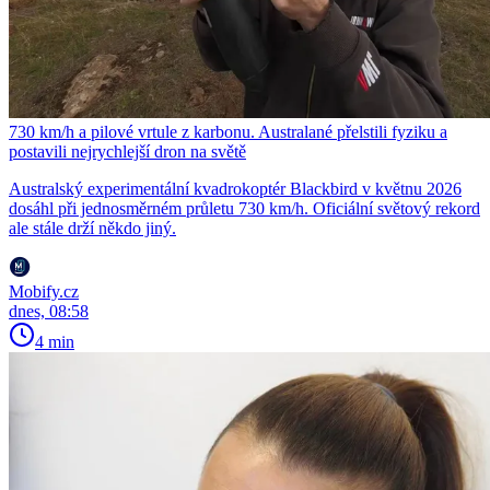
730 km/h a pilové vrtule z karbonu. Australané přelstili fyziku a
postavili nejrychlejší dron na světě
Australský experimentální kvadrokoptér Blackbird v květnu 2026
dosáhl při jednosměrném průletu 730 km/h. Oficiální světový rekord
ale stále drží někdo jiný.
Mobify.cz
dnes, 08:58
4 min