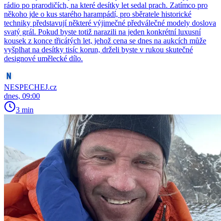
rádio po prarodičích, na které desítky let sedal prach. Zatímco pro
někoho jde o kus starého harampádí, pro sběratele historické
techniky představují některé výjimečné předválečné modely doslova
svatý grál. Pokud byste totiž narazili na jeden konkrétní luxusní
kousek z konce třicátých let, jehož cena se dnes na aukcích může
vyšplhat na desítky tisíc korun, drželi byste v rukou skutečné
designové umělecké dílo.
NESPECHEJ.cz
dnes, 09:00
3 min