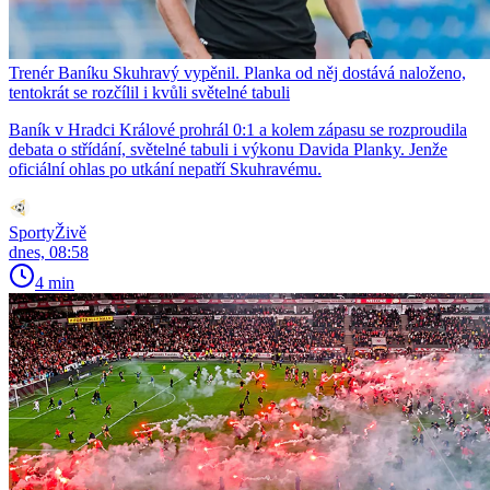
Trenér Baníku Skuhravý vypěnil. Planka od něj dostává naloženo,
tentokrát se rozčílil i kvůli světelné tabuli
Baník v Hradci Králové prohrál 0:1 a kolem zápasu se rozproudila
debata o střídání, světelné tabuli i výkonu Davida Planky. Jenže
oficiální ohlas po utkání nepatří Skuhravému.
SportyŽivě
dnes, 08:58
4 min