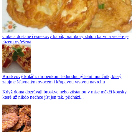
Cuketa dostane česnekový kabát, brambory zlatou barvu a večeře je
rázem vyřešená
Broskvový koláč s drobenkou: Jednoduchý letní moučník, který
zaujme šťavnatým ovocem i křupavou vrstvou navrchu
Když doma dozrávají broskve nebo zůstanou v míse měkčí kousky,
které už nikdo nechce jíst jen tak, přichází...