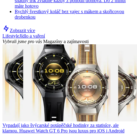
snadný trik zvládne každý z pohodlí domova. Do 2 minut
máte hotovo
Rychlý švestkový koláč bez vajec s mákem a skořicovou
drobenkou
Zobrazit více
Lifestyle
Jídlo a vaření
Vybrali jsme pro vás
Magazíny a zajímavosti
Vypadají jako švýcarské potápěčské hodinky za statisíce, ale
klamou. Huawei Watch GT 6 Pro jsou luxus pro iOS i Android