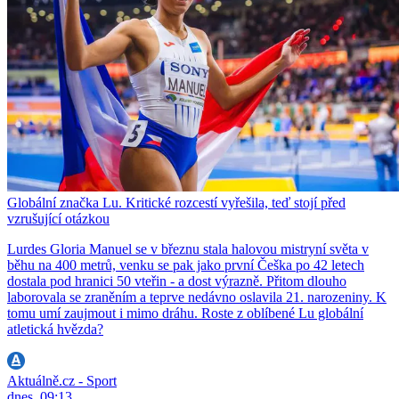
Globální značka Lu. Kritické rozcestí vyřešila, teď stojí před
vzrušující otázkou
Lurdes Gloria Manuel se v březnu stala halovou mistryní světa v
běhu na 400 metrů, venku se pak jako první Češka po 42 letech
dostala pod hranici 50 vteřin - a dost výrazně. Přitom dlouho
laborovala se zraněním a teprve nedávno oslavila 21. narozeniny. K
tomu umí zaujmout i mimo dráhu. Roste z oblíbené Lu globální
atletická hvězda?
Aktuálně.cz - Sport
dnes, 09:13