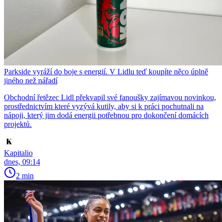
Parkside vyráží do boje s energií. V Lidlu teď koupíte něco úplně
jiného než nářadí
Obchodní řetězec Lidl překvapil své fanoušky zajímavou novinkou,
prostřednictvím které vyzývá kutily, aby si k práci pochutnali na
nápoji, který jim dodá energii potřebnou pro dokončení domácích
projektů.
Kapitalio
dnes, 09:14
2 min