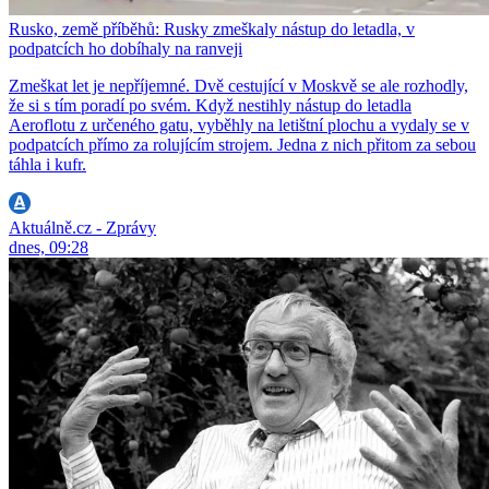
Rusko, země příběhů: Rusky zmeškaly nástup do letadla, v
podpatcích ho dobíhaly na ranveji
Zmeškat let je nepříjemné. Dvě cestující v Moskvě se ale rozhodly,
že si s tím poradí po svém. Když nestihly nástup do letadla
Aeroflotu z určeného gatu, vyběhly na letištní plochu a vydaly se v
podpatcích přímo za rolujícím strojem. Jedna z nich přitom za sebou
táhla i kufr.
Aktuálně.cz - Zprávy
dnes, 09:28