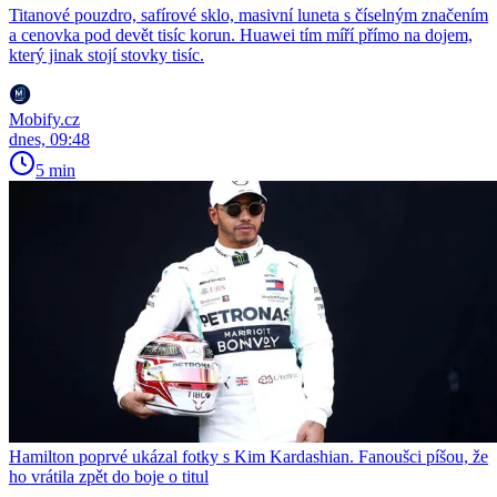
Titanové pouzdro, safírové sklo, masivní luneta s číselným značením
a cenovka pod devět tisíc korun. Huawei tím míří přímo na dojem,
který jinak stojí stovky tisíc.
Mobify.cz
dnes, 09:48
5 min
Hamilton poprvé ukázal fotky s Kim Kardashian. Fanoušci píšou, že
ho vrátila zpět do boje o titul