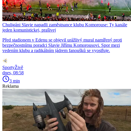
Chuligáni Slavie napadli zaměstnance klubu Komorouse: Ty kanále
jeden komunistickej, prašivej
Před stadionem v Edenu se objevil urážlivý mural namířený proti
bezpečnostnímu poradci Slavie Jiřímu Komorousovi. Spor mezi
vedením klubu a radikálním jádrem fanoušků se vyostřuje.
SportyŽivě
dnes, 08:58
3 min
Reklama