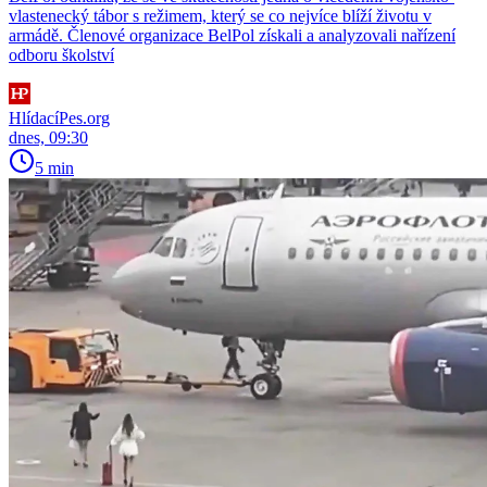
vlastenecký tábor s režimem, který se co nejvíce blíží životu v
armádě. Členové organizace BelPol získali a analyzovali nařízení
odboru školství
HlídacíPes.org
dnes, 09:30
5 min