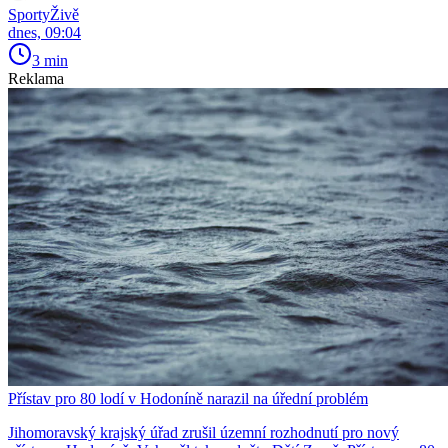
SportyŽivě
dnes, 09:04
3 min
Reklama
Přístav pro 80 lodí v Hodoníně narazil na úřední problém
Jihomoravský krajský úřad zrušil územní rozhodnutí pro nový