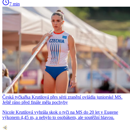
7 min
Česká tyčkařka Krutilová přes sérii zranění ovládla juniorské MS.
Ještě ráno před finále měla pochyby
Nicole Krutilová vyhrála skok o tyči na MS do 20 let v Eugene
výkonem 4,45 m, a nebylo to osobákem, ale soutěžní hlavou.