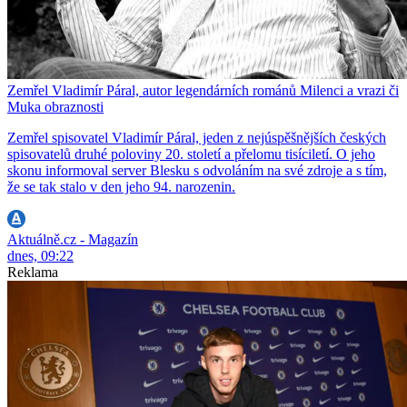
Zemřel Vladimír Páral, autor legendárních románů Milenci a vrazi či
Muka obraznosti
Zemřel spisovatel Vladimír Páral, jeden z nejúspěšnějších českých
spisovatelů druhé poloviny 20. století a přelomu tisíciletí. O jeho
skonu informoval server Blesku s odvoláním na své zdroje a s tím,
že se tak stalo v den jeho 94. narozenin.
Aktuálně.cz - Magazín
dnes, 09:22
Reklama