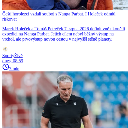
Čeští horolezci vzdali souboj s Nanga Parbat. I Holeček odmítl
riskovat
Marek Holeček a Tomáš Petreček 7. srpna 2026 definitivně ukončili
expedici na Nanga Parbat. Jejich cílem nebyl běžný výstup na
vrchol, ale prvovýstup novou cestou v nejvyšší stěně planety.
SportyŽivě
dnes, 08:59
3 min