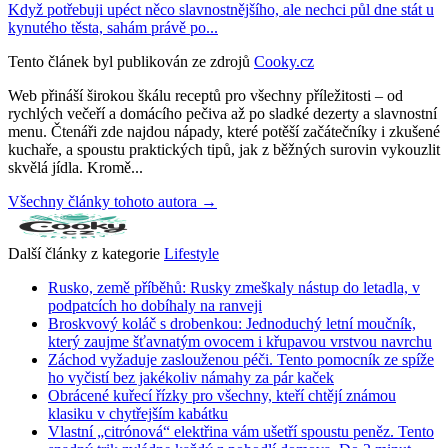
Když potřebuji upéct něco slavnostnějšího, ale nechci půl dne stát u
kynutého těsta, sahám právě po...
Tento článek byl publikován ze zdrojů
Cooky.cz
Web přináší širokou škálu receptů pro všechny příležitosti – od
rychlých večeří a domácího pečiva až po sladké dezerty a slavnostní
menu. Čtenáři zde najdou nápady, které potěší začátečníky i zkušené
kuchaře, a spoustu praktických tipů, jak z běžných surovin vykouzlit
skvělá jídla. Kromě...
Všechny články tohoto autora →
Další články z kategorie
Lifestyle
Rusko, země příběhů: Rusky zmeškaly nástup do letadla, v
podpatcích ho dobíhaly na ranveji
Broskvový koláč s drobenkou: Jednoduchý letní moučník,
který zaujme šťavnatým ovocem i křupavou vrstvou navrchu
Záchod vyžaduje zaslouženou péči. Tento pomocník ze spíže
ho vyčistí bez jakékoliv námahy za pár kaček
Obrácené kuřecí řízky pro všechny, kteří chtějí známou
klasiku v chytřejším kabátku
Vlastní „citrónová“ elektřina vám ušetří spoustu peněz. Tento