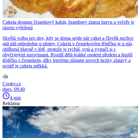
Cuketa dostane česnekový kabát, brambory zlatou barvu a večeře je
rázem vyřešená
Skvělá volba pro dny, kdy se doma sejde pár cuket a člověk nechce
stát půl odpoledne u plotny. Cuketa v česnekovém těstíčku je u nás
oblíbená hlavně v létě, protože je rychlá, sytá a vystačí si s
obyčejnými surovinami. Rozdíl dělá krátké osolení předem a hustší
těstíčko s česnekem, díky kterému zůstane povrch hezky zlatavý a
uvnitř je cuketa měkká.
Cooky.cz
dnes, 09:40
4 min
Reklama