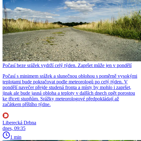
Počasí beze srážek vydrží celý týden. Zapršet může jen v pondělí
Počasí s minimem srážek a slunečnou oblohou s poměrně vysokými
teplotami bude pokračovat podle meteorologů po celý týden. V
pondělí navečer přejde studená fronta a místy by mohlo i zapršet,
jinak ale bude jasná obloha a teploty v dalších dnech opět porostou
ke třiceti stupňům. Srážky meteorologové předpokládají až
začátkem příštího týdne.
Liberecká Drbna
dnes, 09:35
1 min