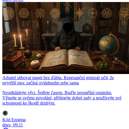
Arbatel sliboval magii bez ďábla. Renesanční grimoár učil, že
největší moc začíná ovládnutím sebe sama
Neodkládejte věci. Šetřete časem. Buďte prospěšní ostatním.
Věnujte se svému povolání, přijímejte dobré rady a neužívejte své
schopnosti ke škodě druhým.
Kód Enigma
dnes, 09:11