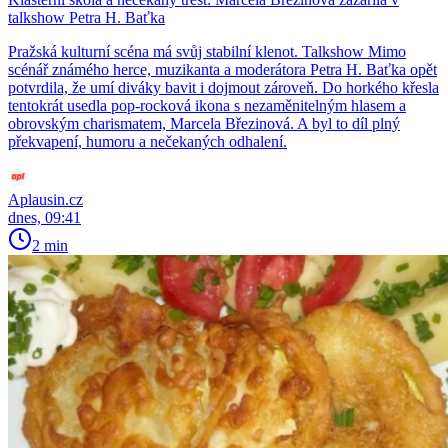
talkshow Petra H. Baťka
Pražská kulturní scéna má svůj stabilní klenot. Talkshow Mimo
scénář známého herce, muzikanta a moderátora Petra H. Baťka opět
potvrdila, že umí diváky bavit i dojmout zároveň. Do horkého křesla
tentokrát usedla pop-rocková ikona s nezaměnitelným hlasem a
obrovským charismatem, Marcela Březinová. A byl to díl plný
překvapení, humoru a nečekaných odhalení.
Aplausin.cz
dnes, 09:41
2 min