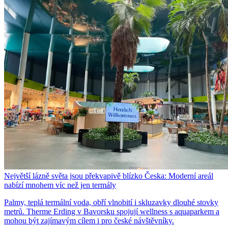
Největší lázně světa jsou překvapivě blízko Česka: Moderní areál
nabízí mnohem víc než jen termály
Palmy, teplá termální voda, obří vlnobití i skluzavky dlouhé stovky
metrů. Therme Erding v Bavorsku spojují wellness s aquaparkem a
mohou být zajímavým cílem i pro české návštěvníky.