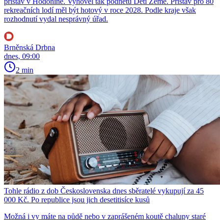
přístav v Hodoníně. Vyhověl tak podnětu Dětí Země. Přístav pro 80
rekreačních lodí měl být hotový v roce 2028. Podle kraje však
rozhodnutí vydal nesprávný úřad.
Brněnská Drbna
dnes, 09:00
2 min
Tohle rádio z dob Československa dnes sběratelé vykupují za 45
000 Kč. Po republice jsou jich desetitisíce kusů
Možná i vy máte na půdě nebo v zaprášeném koutě chalupy staré