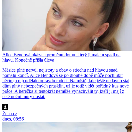
Alice Bendová ukázala proměnu domu, který jí málem spadl na
hlavu. Konečně přišla úleva
Měsíce plné nervů, nejistoty a obav o střechu nad hlavou snad
pomalu končí. Alice Bendová se po dlouhé době může pochlubit
něčím, co jí udělalo opravdu radost. Na místě, kde ještě nedávno stál
dům plný nebezpečných prasklin, už je totiž vidět pořádný kus nové
práce. A herečka si tentokrát nemůže vynachválit ty, kteří ji mají z
celé noční můry dostat.
Žena.cz
dnes, 08:56