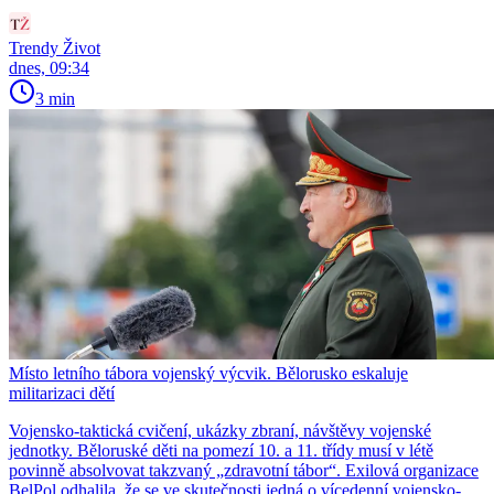
Trendy Život
dnes, 09:34
3 min
Místo letního tábora vojenský výcvik. Bělorusko eskaluje
militarizaci dětí
Vojensko-taktická cvičení, ukázky zbraní, návštěvy vojenské
jednotky. Běloruské děti na pomezí 10. a 11. třídy musí v létě
povinně absolvovat takzvaný „zdravotní tábor“. Exilová organizace
BelPol odhalila, že se ve skutečnosti jedná o vícedenní vojensko-