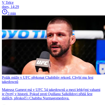
V Telce
dnes, 14:29
3 min
Polák může v UFC překonat Chabibův rekord. Chybí mu šest
takedownů
Mateusz Gamrot má v UFC 54 takedownů a mezi lehkými vahami
je čtvrtý v historii. Pokud proti Quillanu Salkilldovi přidá šest
dalších, přeskočí i Chabiba Nurmagomedova.