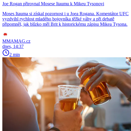
Joe Rogan přirovnal Mosese Itaumu k Mikeu Tysonovi
Moses Itauma si získal pozornost i u Joea Rogana. Komentátor UFC
vyzdvihl rychlost mladého bojovníka těžké váhy a při debatě
připomněl, jak blízko měl Brit k historickému zápisu Mikea Tysona.
MMAMAG.cz
dnes, 14:37
2 min