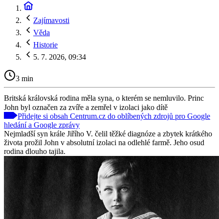
Zajímavosti
Věda
Historie
5. 7. 2026, 09:34
3 min
Britská královská rodina měla syna, o kterém se nemluvilo. Princ
John byl označen za zvíře a zemřel v izolaci jako dítě
Přidejte si obsah Centrum.cz do oblíbených zdrojů pro Google
hledání a Google zprávy
Nejmladší syn krále Jiřího V. čelil těžké diagnóze a zbytek krátkého
života prožil John v absolutní izolaci na odlehlé farmě. Jeho osud
rodina dlouho tajila.