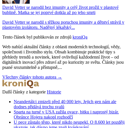
David Vetter se narodil bez imunity a celý život prožil v plastové
bublině. Matka se jej poprvé dotkla až po jeho smrti
David Vetter se narodil s těžkou poruchou imunity a dětství strávil v
plastovém izolátoru. Nadějný lékařský...
Tento článek byl publikován ze zdrojů
kroniQa
Web nabízí aktuální články z oblasti moderních technologií, vědy,
společnosti i životního stylu. Obsah kombinuje praktické tipy s
přehledy trendů a novinek, které ovlivňují každodenní život – od
digitálních inovací přes zdraví až po kuriozity ze světa. Články jsou
psané srozumitelně a přístupně,...
Všechny články tohoto autora →
Další články z kategorie
Historie
Neandertálci zmizeli před 40 000 lety. Jejich gen nám ale
dodnes přidává trochu svalů
Sparta na turné v USA zažila ovace, bitku i naprostý bizár.
Obránce Hojera nakopl rozhodčí
U pece zůstalo těsto, které nikdo neupekl. O 8.600 let později
ukazuje, jak dávno jsme znali kváskování