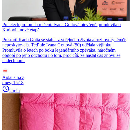
Po letech prolomila mlčení: Ivana Gottová otevřeně promluvila o
Karlovi i nové etapě
Po smrti Karla Gotta se stáhla z veřejného života a rozhovory téměř
neposkytovala. Teď ale Ivana Gottová (50) udělala výjimku.
Promluvila o letech po boku legendárního zpěváka, náročném
období po jeho odchodu i o tom, proč cítí, že nastal čas znovu se
nadechnout.
Aplausin.cz
dnes, 15:18
2 min