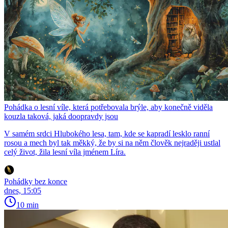
Pohádka o lesní víle, která potřebovala brýle, aby konečně viděla
kouzla taková, jaká doopravdy jsou
V samém srdci Hlubokého lesa, tam, kde se kapradí lesklo ranní
rosou a mech byl tak měkký, že by si na něm člověk nejraději ustlal
celý život, žila lesní víla jménem Líra.
Pohádky bez konce
dnes, 15:05
10 min