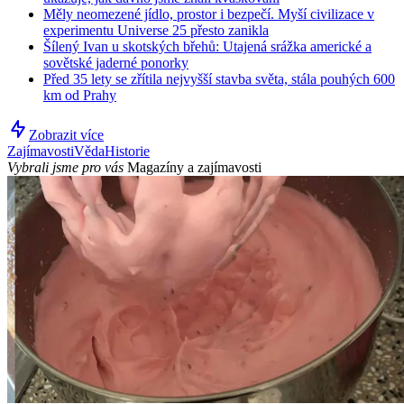
Měly neomezené jídlo, prostor i bezpečí. Myší civilizace v
experimentu Universe 25 přesto zanikla
Šílený Ivan u skotských břehů: Utajená srážka americké a
sovětské jaderné ponorky
Před 35 lety se zřítila nejvyšší stavba světa, stála pouhých 600
km od Prahy
Zobrazit více
Zajímavosti
Věda
Historie
Vybrali jsme pro vás
Magazíny a zajímavosti