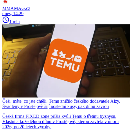
MMAMAG.cz
dnes, 14:29
1 min
Češi, máte, co jste chtěli. Temu zničilo českého dodavatele Alzy.
Švadleny v Prostějově šijí poslední kusy, pak dílnu zavřou
Česká firma FIXED.zone přišla kvůli Temu o třetinu byznysu.
Vlastnila kožedělnou dílnu v Prostějově, kterou zavřela v únoru
2026, po 20 letech výroby.