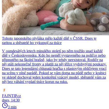
Tohoto japonského plyšáka mělo každé dítě v ČSSR. Dnes je
raritou a sběratelé ho vykupují za tisíce
V osmdesátých letech minulého století po něm toužilo snad každé
dítě v Československu. Kdo ho neměl vystaveného na poličce nebo
připnutého na školní brašně, jako by tehdy neexistoval. Rodiče na
něj stáli nekonečné fronty a platili za něj těžce vydobytými poukazy.
Dnes se tato legendární chlupatá hračka s plastovým obličejem vrací
na scénu v plné parádě. Pokud se vám doma na půdě nebo v krabici
ve sklepě dochoval jeden konkrétní vzácný model, sběratelé vám za
něj bez váhání vyplatí tisíce korun na ruku.
FAJNTIP.cz
dnes, 14:30
3 min