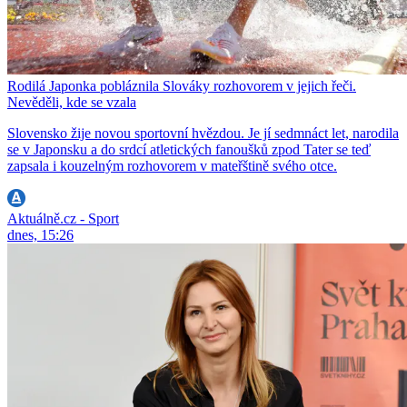
Rodilá Japonka pobláznila Slováky rozhovorem v jejich řeči.
Nevěděli, kde se vzala
Slovensko žije novou sportovní hvězdou. Je jí sedmnáct let, narodila
se v Japonsku a do srdcí atletických fanoušků zpod Tater se teď
zapsala i kouzelným rozhovorem v mateřštině svého otce.
Aktuálně.cz - Sport
dnes, 15:26