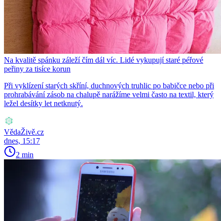
Na kvalitě spánku záleží čím dál víc. Lidé vykupují staré péřové
peřiny za tisíce korun
Při vyklízení starých skříní, duchnových truhlic po babičce nebo při
prohrabávání zásob na chalupě narážíme velmi často na textil, který
ležel desítky let netknutý.
VědaŽivě.cz
dnes, 15:17
2 min