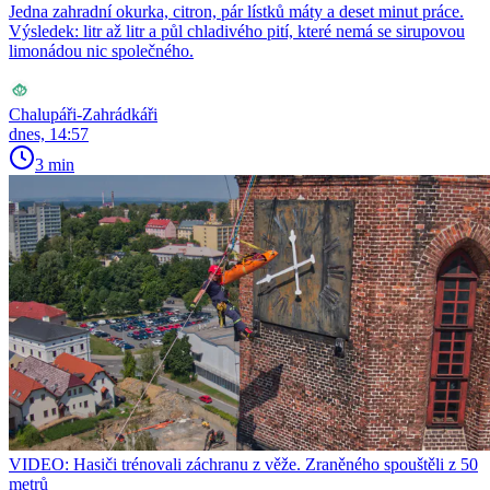
Jedna zahradní okurka, citron, pár lístků máty a deset minut práce.
Výsledek: litr až litr a půl chladivého pití, které nemá se sirupovou
limonádou nic společného.
Chalupáři-Zahrádkáři
dnes, 14:57
3 min
VIDEO: Hasiči trénovali záchranu z věže. Zraněného spouštěli z 50
metrů