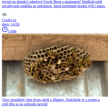
recept na domácí cuketové Uncle Bens s ananasem! Sladkokyselá
zavařovaná omáčka se zeleninou, která perfektně doplní rýži i maso.
Cooky.cz
dnes, 14:26
3 min
Vosy nesnášejí vůni dvou olejů z lékárny. Smíchejte je s octem a
celé léto se na zahradu nevrátí