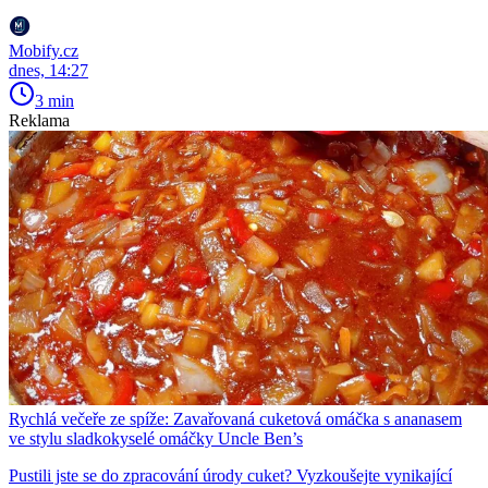
Mobify.cz
dnes, 14:27
3 min
Reklama
Rychlá večeře ze spíže: Zavařovaná cuketová omáčka s ananasem
ve stylu sladkokyselé omáčky Uncle Ben’s
Pustili jste se do zpracování úrody cuket? Vyzkoušejte vynikající