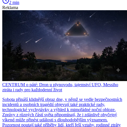
2 min
Reklama
CENTRUM o páté: Dron u plynovodu, tajemství UFO, Messiho
ztráta i rady pro každodenní život
Sobota přináší klidnější obraz dne, v němž se vedle bezpečnostních
incidentů a osobních tragédií objevují také praktické rady,
technologické vychytávky a výhled k mimořádné noční obloze.
Zprávy z různých částí světa připomínají, že i zdánlivě obyčejný
víkend může přinést události s dlouhodobějším významem.
Pozornost poutají také příběhy lidí, kteří řeší vztahy, rodinné ztráty