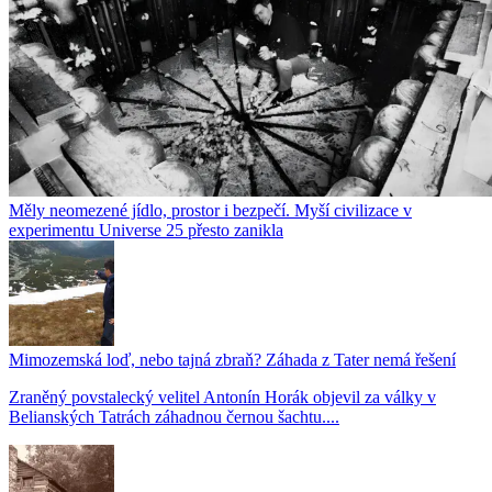
Měly neomezené jídlo, prostor i bezpečí. Myší civilizace v
experimentu Universe 25 přesto zanikla
Mimozemská loď, nebo tajná zbraň? Záhada z Tater nemá řešení
Zraněný povstalecký velitel Antonín Horák objevil za války v
Belianských Tatrách záhadnou černou šachtu....