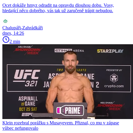
Ocet dokáže hmyz odradit na opravdu dlouhou dobu. Vosy,
hledající něco dobrého, vás tak už zaručeně trápit nebudou.
Chalupáři-Zahrádkáři
dnes, 14:26
2 min
Klein rozebral porážku s Musayevem. Přiznal, co mu v zápase
vůbec nefungovalo