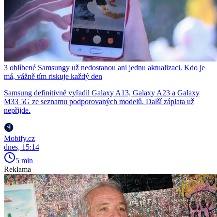
3 oblíbené Samsungy už nedostanou ani jednu aktualizaci. Kdo je
má, vážně tím riskuje každý den
Samsung definitivně vyřadil Galaxy A13, Galaxy A23 a Galaxy
M33 5G ze seznamu podporovaných modelů. Další záplata už
nepřijde.
Mobify.cz
dnes, 15:14
5 min
Reklama