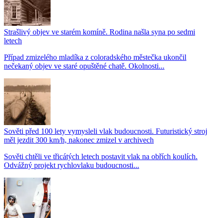
Strašlivý objev ve starém komíně. Rodina našla syna po sedmi
letech
Případ zmizelého mladíka z coloradského městečka ukončil
nečekaný objev ve staré opuštěné chatě. Okolnosti...
Sověti před 100 lety vymysleli vlak budoucnosti. Futuristický stroj
měl jezdit 300 km/h, nakonec zmizel v archivech
Sověti chtěli ve třicátých letech postavit vlak na obřích koulích.
Odvážný projekt rychlovlaku budoucnosti...