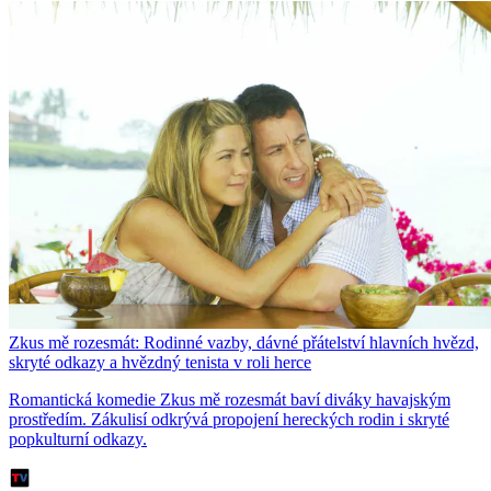
Zkus mě rozesmát: Rodinné vazby, dávné přátelství hlavních hvězd,
skryté odkazy a hvězdný tenista v roli herce
Romantická komedie Zkus mě rozesmát baví diváky havajským
prostředím. Zákulisí odkrývá propojení hereckých rodin i skryté
popkulturní odkazy.