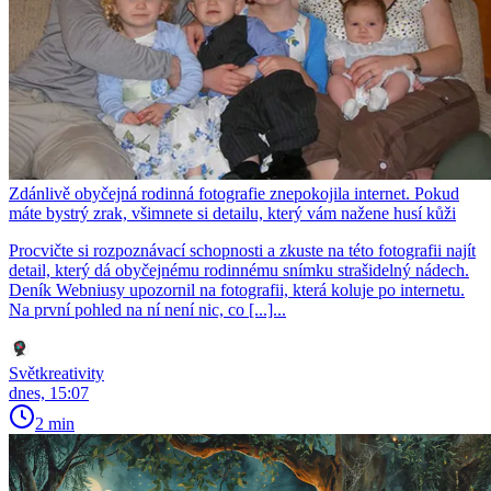
Zdánlivě obyčejná rodinná fotografie znepokojila internet. Pokud
máte bystrý zrak, všimnete si detailu, který vám nažene husí kůži
Procvičte si rozpoznávací schopnosti a zkuste na této fotografii najít
detail, který dá obyčejnému rodinnému snímku strašidelný nádech.
Deník Webniusy upozornil na fotografii, která koluje po internetu.
Na první pohled na ní není nic, co [...]...
Světkreativity
dnes, 15:07
2 min