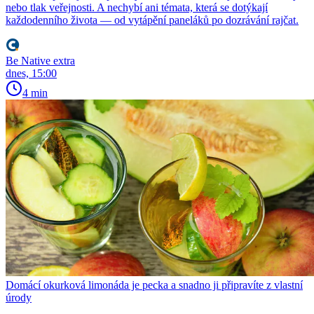
nebo tlak veřejnosti. A nechybí ani témata, která se dotýkají
každodenního života — od vytápění paneláků po dozrávání rajčat.
Be Native extra
dnes, 15:00
4 min
Domácí okurková limonáda je pecka a snadno ji připravíte z vlastní
úrody