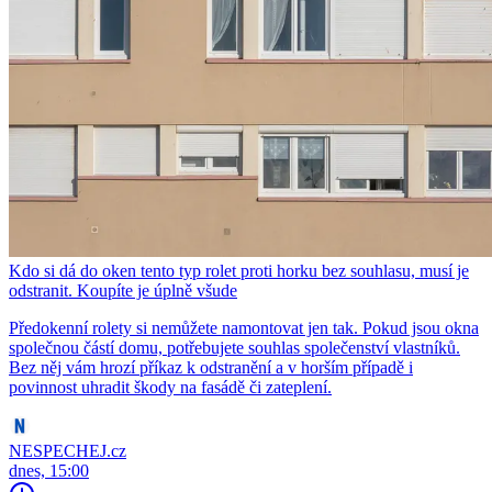
Kdo si dá do oken tento typ rolet proti horku bez souhlasu, musí je
odstranit. Koupíte je úplně všude
Předokenní rolety si nemůžete namontovat jen tak. Pokud jsou okna
společnou částí domu, potřebujete souhlas společenství vlastníků.
Bez něj vám hrozí příkaz k odstranění a v horším případě i
povinnost uhradit škody na fasádě či zateplení.
NESPECHEJ.cz
dnes, 15:00