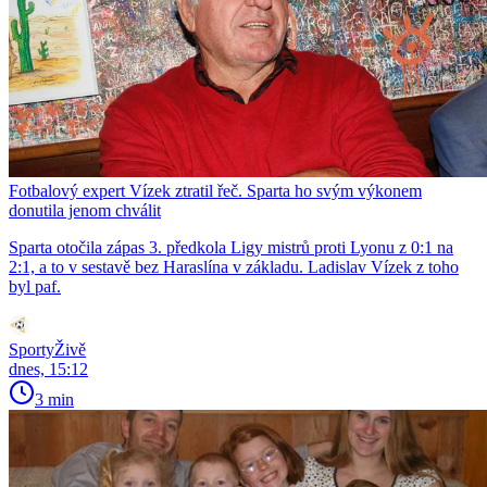
Fotbalový expert Vízek ztratil řeč. Sparta ho svým výkonem
donutila jenom chválit
Sparta otočila zápas 3. předkola Ligy mistrů proti Lyonu z 0:1 na
2:1, a to v sestavě bez Haraslína v základu. Ladislav Vízek z toho
byl paf.
SportyŽivě
dnes, 15:12
3 min