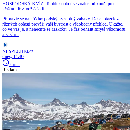
HOSPODSKÝ KVÍZ: Tenhle souboj se znalostmi končí pro
většinu dřív, než čekali
Připravte se na náš hospodský kvíz plný zábavy. Deset otázek z
různých oblastí prověří vaši bystrost a všeobecný přehled. Ukažte,
co ve vás je, a nenechte se zaskočit. Je čas odhalit skryté vědomosti
a zazářit.
NESPECHEJ.cz
dnes, 14:30
2 min
Reklama