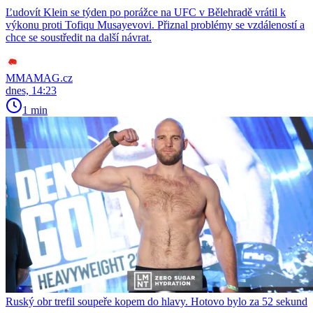
Ľudovít Klein se týden po porážce na UFC v Bělehradě vrátil k
výkonu proti Tofiqu Musayevovi. Přiznal problémy se vzdáleností a
chce se soustředit na další návrat.
MMAMAG.cz
dnes, 14:23
1 min
Ruský obr trefil soupeře kopem do hlavy. Hotovo bylo za 52 sekund