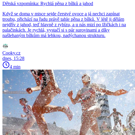
Dětská vzpomínka: Rychlá pěna z bílků a jahod
Když se doma v misce sejde čerstvé ovoce a já nechci zapínat
troubu, přichází na řadu právě tahle pěna z bílků. V létě ji dělám
nejdřív z jahod, teď hlavně z rybízu, a u nás mizí po lžičkách i na
palačinkách. Je rychlá, vystačí si s pár surovinami a díky
našlehaným bílkům má lehkou, nadýchanou strukturu.
Cooky.cz
dnes, 15:28
4 min