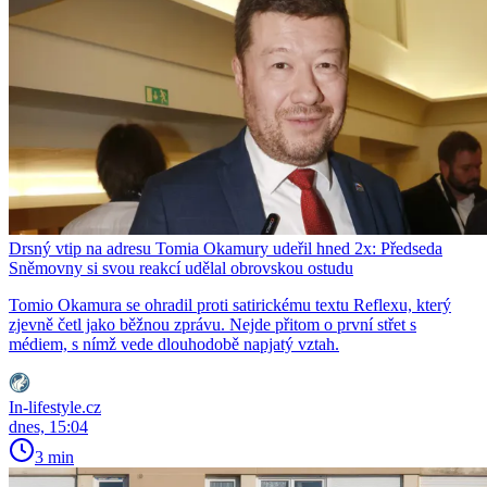
Drsný vtip na adresu Tomia Okamury udeřil hned 2x: Předseda
Sněmovny si svou reakcí udělal obrovskou ostudu
Tomio Okamura se ohradil proti satirickému textu Reflexu, který
zjevně četl jako běžnou zprávu. Nejde přitom o první střet s
médiem, s nímž vede dlouhodobě napjatý vztah.
In-lifestyle.cz
dnes, 15:04
3 min