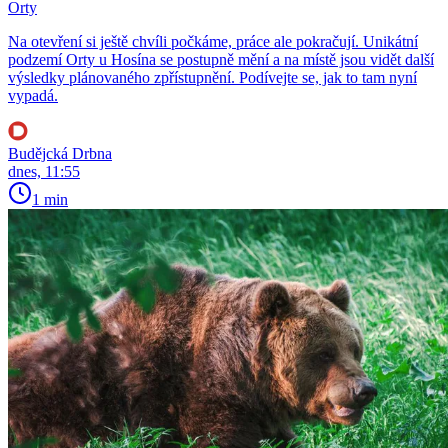
Orty
Na otevření si ještě chvíli počkáme, práce ale pokračují. Unikátní
podzemí Orty u Hosína se postupně mění a na místě jsou vidět další
výsledky plánovaného zpřístupnění. Podívejte se, jak to tam nyní
vypadá.
Budějcká Drbna
dnes, 11:55
1 min