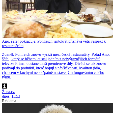
Ano, šéfe! pokračuje. Pohlreich tentokrát přiznává větší respekt k
restauratérům
Zdeněk Pohlreich znovu vyráží mezi české restauratéry. Pořad Ano,
šéfe!, který se během let stal jedním z nejvýraznějších formátů
televize Prima, dostane další premiérové díly. Diváci se tak znovu
podívají do podniků, které bojují s návštěvností, kvalitou jídla,
chaosem v kuchyni nebo špatně nastaveným fungováním celého
týmu.
Žena.cz
dnes, 11:53
Reklama