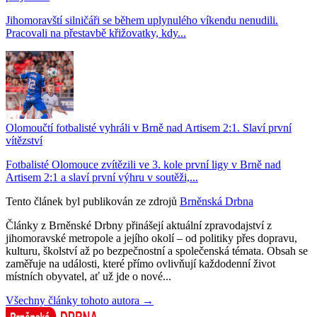
Jihomoravští silničáři se během uplynulého víkendu nenudili.
Pracovali na přestavbě křižovatky, kdy...
Olomoučtí fotbalisté vyhráli v Brně nad Artisem 2:1. Slaví první
vítězství
Fotbalisté Olomouce zvítězili ve 3. kole první ligy v Brně nad
Artisem 2:1 a slaví první výhru v soutěži,...
Tento článek byl publikován ze zdrojů
Brněnská Drbna
Články z Brněnské Drbny přinášejí aktuální zpravodajství z
jihomoravské metropole a jejího okolí – od politiky přes dopravu,
kulturu, školství až po bezpečnostní a společenská témata. Obsah se
zaměřuje na události, které přímo ovlivňují každodenní život
místních obyvatel, ať už jde o nové...
Všechny články tohoto autora →