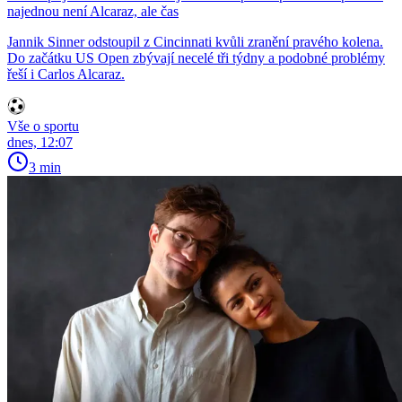
najednou není Alcaraz, ale čas
Jannik Sinner odstoupil z Cincinnati kvůli zranění pravého kolena.
Do začátku US Open zbývají necelé tři týdny a podobné problémy
řeší i Carlos Alcaraz.
Vše o sportu
dnes, 12:07
3 min