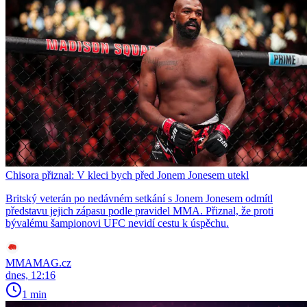
Chisora přiznal: V kleci bych před Jonem Jonesem utekl
Britský veterán po nedávném setkání s Jonem Jonesem odmítl
představu jejich zápasu podle pravidel MMA. Přiznal, že proti
bývalému šampionovi UFC nevidí cestu k úspěchu.
MMAMAG.cz
dnes, 12:16
1 min