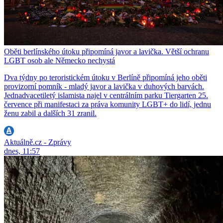
Oběti berlínského útoku připomíná javor a lavička. Větší ochranu
LGBT osob ale Německo nechystá
Dva týdny po teroristickém útoku v Berlíně připomíná jeho oběti
provizorní pomník - mladý javor a lavička v duhových barvách.
Jednadvacetiletý islamista najel v centrálním parku Tiergarten 25.
července při manifestaci za práva komunity LGBT+ do lidí, jednu
ženu zabil a dalších 31 zranil.
Aktuálně.cz - Zprávy
dnes, 11:57