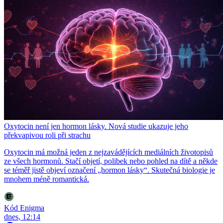
Oxytocin není jen hormon lásky. Nová studie ukazuje jeho
překvapivou roli při strachu
Oxytocin má možná jeden z nejzavádějících mediálních životopisů
ze všech hormonů. Stačí objetí, polibek nebo pohled na dítě a někde
se téměř jistě objeví označení „hormon lásky“. Skutečná biologie je
mnohem méně romantická.
Kód Enigma
dnes, 12:14