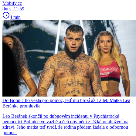
Mobify.cz
dnes, 11:59
4 min
Do Bohnic ho vezla pro pomoc, teď mu hrozí až 12 let. Matka Lea
Beránka promluvila
Leo Beránek skončil po dubnovém incidentu v Psychiatrické
nemocnici Bohnice ve vazbě a čelí obvinění z těžkého ublížení na
zdraví. Jeho matka teď tvrdí, že rodina předem žádala o odbornou
pomoc.