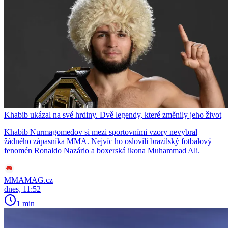
Khabib ukázal na své hrdiny. Dvě legendy, které změnily jeho život
Khabib Nurmagomedov si mezi sportovními vzory nevybral
žádného zápasníka MMA. Nejvíc ho oslovili brazilský fotbalový
fenomén Ronaldo Nazário a boxerská ikona Muhammad Ali.
MMAMAG.cz
dnes, 11:52
1 min