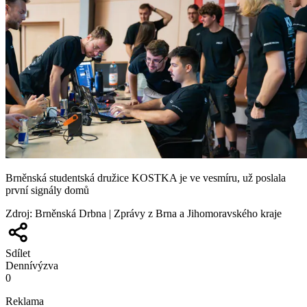
Brněnská studentská družice KOSTKA je ve vesmíru, už poslala
první signály domů
Zdroj
:
Brněnská Drbna | Zprávy z Brna a Jihomoravského kraje
Sdílet
Denní
výzva
0
Reklama