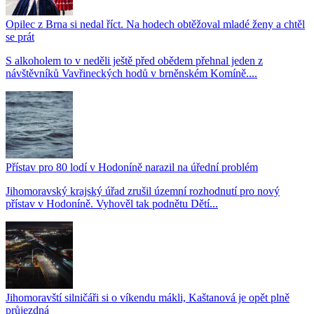
Opilec z Brna si nedal říct. Na hodech obtěžoval mladé ženy a chtěl
se prát
S alkoholem to v neděli ještě před obědem přehnal jeden z
návštěvníků Vavřineckých hodů v brněnském Komíně....
Přístav pro 80 lodí v Hodoníně narazil na úřední problém
Jihomoravský krajský úřad zrušil územní rozhodnutí pro nový
přístav v Hodoníně. Vyhověl tak podnětu Dětí...
Jihomoravští silničáři si o víkendu mákli, Kaštanová je opět plně
průjezdná