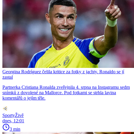
Georgina Rodríguez čelila kritice za fotky z jachty. Ronaldo se jí
zastal
Partnerka Cristiana Ronalda zveřejnila 4. srpna na Instagramu sedm
snímků z dovolené na Mallorce. Pod fotkami se strhla lavina
komentářů o jejím těle.
SportyŽivě
dnes, 12:01
3 min