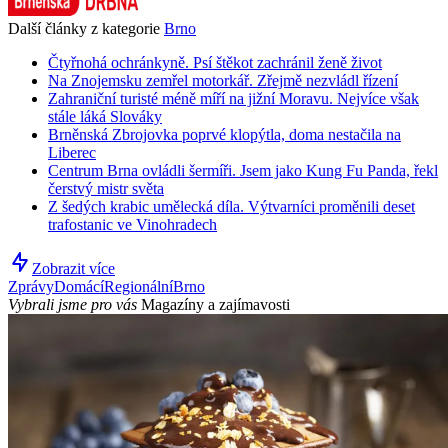
Další články z kategorie
Brno
Čtyřnohá ochránkyně. Psí štěkot zachránil ženě život
Na Znojemsku zemřel motorkář. Zřejmě nezvládl řízení
Zahraniční turisté méně míří na jižní Moravu. Nejvíce však
stále láká Slováky
Brněnská Zbrojovka poprvé klopýtla, doma nestačila na
Liberec
Centrum Brna ovládli šermíři. Jsem jako Kung Fu Panda, řekl
čerstvý mistr světa
Z šedých krabic umělecká díla. Výtvarníci proměnili deset
trafostanic ve Vinohradech
Zobrazit více
Zprávy
Domácí
Regionální
Brno
Vybrali jsme pro vás
Magazíny a zajímavosti