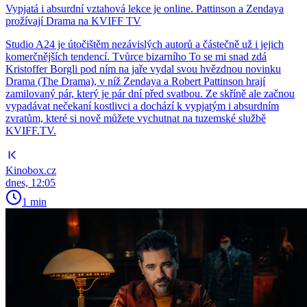
Vypjatá i absurdní vztahová lekce je online. Pattinson a Zendaya
prožívají Drama na KVIFF TV
Studio A24 je útočištěm nezávislých autorů a částečně už i jejich
komerčnějších tendencí. Tvůrce bizarního To se mi snad zdá
Kristoffer Borgli pod ním na jaře vydal svou hvězdnou novinku
Drama (The Drama), v níž Zendaya a Robert Pattinson hrají
zamilovaný pár, který je pár dní před svatbou. Ze skříně ale začnou
vypadávat nečekaní kostlivci a dochází k vypjatým i absurdním
zvratům, které si nově můžete vychutnat na tuzemské službě
KVIFF.TV.
Kinobox.cz
dnes, 12:05
1 min