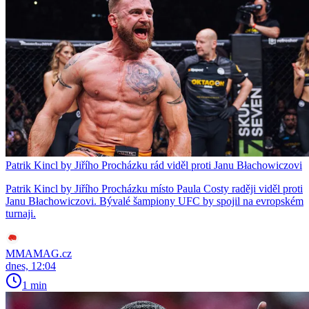
Patrik Kincl by Jiřího Procházku rád viděl proti Janu Błachowiczovi
Patrik Kincl by Jiřího Procházku místo Paula Costy raději viděl proti
Janu Błachowiczovi. Bývalé šampiony UFC by spojil na evropském
turnaji.
MMAMAG.cz
dnes, 12:04
1 min