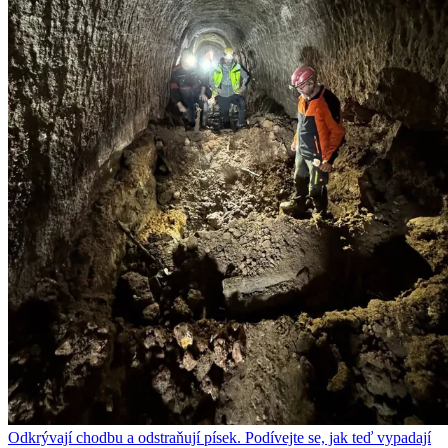
Odkrývají chodbu a odstraňují písek. Podívejte se, jak teď vypadají