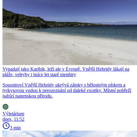
Vypadají jako Karibik, leží ale v Evropě. Vnější Hebridy lákají na
pláže, velryby i tisíce let staré menhiry
Souostroví Vnější Hebridy ukrývá zátoky s bělostným pískem a
tyrkysovou vodou k nerozeznání od daleké exotiky. Místní pobřeží
nabízí panenskou přírodu.
Výletárium
dnes, 11:52
3 min