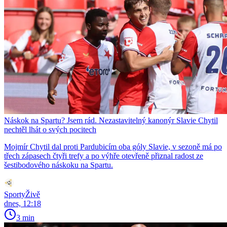
Náskok na Spartu? Jsem rád. Nezastavitelný kanonýr Slavie Chytil
nechtěl lhát o svých pocitech
Mojmír Chytil dal proti Pardubicím oba góly Slavie, v sezoně má po
třech zápasech čtyři trefy a po výhře otevřeně přiznal radost ze
šestibodového náskoku na Spartu.
SportyŽivě
dnes, 12:18
3 min