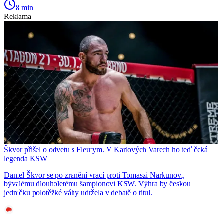
8 min
Reklama
Škvor přišel o odvetu s Fleurym. V Karlových Varech ho teď čeká
legenda KSW
Daniel Škvor se po zranění vrací proti Tomaszi Narkunovi,
bývalému dlouholetému šampionovi KSW. Výhra by českou
jedničku polotěžké váhy udržela v debatě o titul.