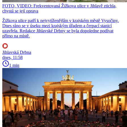
FOTO, VIDEO: Frekventovaná Žižkova ulice v Jihlavě ztichla,
chystá se její oprava
Žižkova ulice patří k nejvytíženějším v krajském městě Vysočiny.
Dnes ráno se v úseku mezi krajským úřadem a čerpací stanicí
uzavřela. Redakce Jihlavské Drbny se byla dopoledne podívat
přímo na místě.
Jihlavská Drbna
dnes, 11:58
1 min