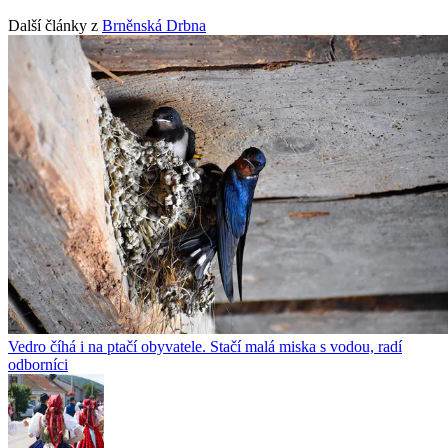
Další články z
Brněnská Drbna
Vedro číhá i na ptačí obyvatele. Stačí malá miska s vodou, radí
odborníci