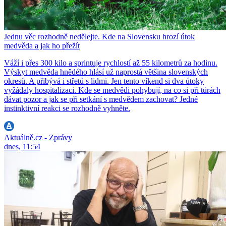
Jednu věc rozhodně nedělejte. Kde na Slovensku hrozí útok
medvěda a jak ho přežít
Váží i přes 300 kilo a sprintuje rychlostí až 55 kilometrů za hodinu.
Výskyt medvěda hnědého hlásí už naprostá většina slovenských
okresů. A přibývá i střetů s lidmi. Jen tento víkend si dva útoky
vyžádaly hospitalizaci. Kde se medvědi pohybují, na co si při túrách
dávat pozor a jak se při setkání s medvědem zachovat? Jedné
instinktivní reakci se rozhodně vyhněte.
Aktuálně.cz - Zprávy
dnes, 11:54