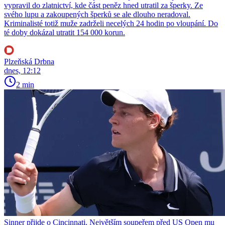
vypravil do zlatnictví, kde část peněz hned utratil za šperky. Ze
svého lupu a zakoupených šperků se ale dlouho neradoval.
Kriminalisté totiž muže zadrželi necelých 24 hodin po vloupání. Do
té doby dokázal utratit 154 000 korun.
Plzeňská Drbna
dnes, 12:12
2 min
Sinner přijde o Cincinnati. Největším soupeřem před US Open mu