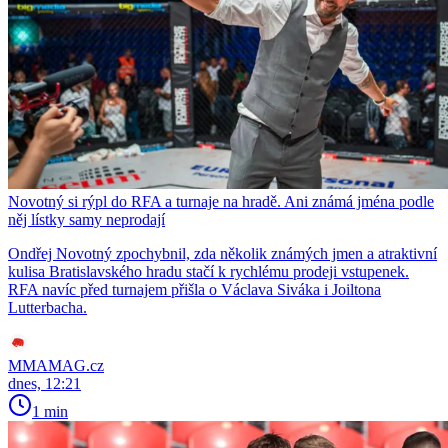
Novotný si rýpl do RFA a turnaje na hradě. Ani známá jména podle
něj lístky samy neprodají
Ondřej Novotný zpochybnil, zda několik známých jmen a atraktivní
kulisa Bratislavského hradu stačí k rychlému prodeji vstupenek.
RFA navíc před turnajem přišla o Václava Siváka i Joiltona
Lutterbacha.
MMAMAG.cz
dnes, 12:21
1 min