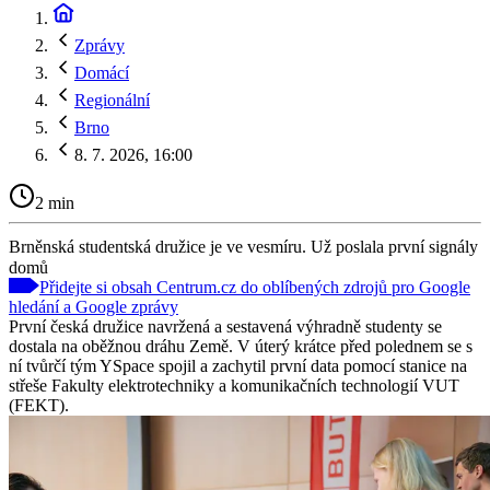
Zprávy
Domácí
Regionální
Brno
8. 7. 2026, 16:00
2 min
Brněnská studentská družice je ve vesmíru. Už poslala první signály
domů
Přidejte si obsah Centrum.cz do oblíbených zdrojů pro Google
hledání a Google zprávy
První česká družice navržená a sestavená výhradně studenty se
dostala na oběžnou dráhu Země. V úterý krátce před polednem se s
ní tvůrčí tým YSpace spojil a zachytil první data pomocí stanice na
střeše Fakulty elektrotechniky a komunikačních technologií VUT
(FEKT).