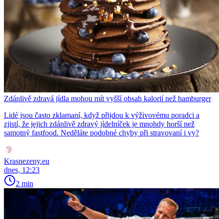
Zdánlivě zdravá jídla mohou mít vyšší obsah kalorií než hamburger
Lidé jsou často zklamaní, když přijdou k výživovému poradci a
zjistí, že jejich zdánlivě zdravý jídelníček je mnohdy horší než
samotný fastfood. Neděláte podobné chyby při stravovaní i vy?
Krasnezeny.eu
dnes, 12:23
2 min