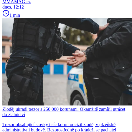
MMAMAG.cz
dnes, 12:12
1 min
Zloděj ukradl trezor s 250 000 korunami. Okamžitě zamířil utrácet
do zlatnictví
Trezor obsahující stovky tisíc korun odcizil zloděj v plzeňské
administrativní budově. Bezprostředně po krádeži se pachatel