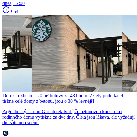
dnes, 12:00
3 min
Dům s rozlohou 120 m² hotový za 48 hodin: 27letý podnikatel
tiskne celé domy z betonu, jsou o 30 % levnější
Argentinský startup Grondplek tvrdí, že betonovou konstrukci
rodinného domu vytiskne za dva dny. Čísla jsou lákavá, ale vyžadují
důležité upřesnění.