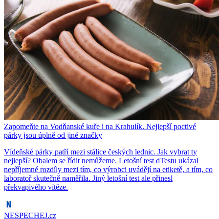
Zapomeňte na Vodňanské kuře i na Krahulík. Nejlepší poctivé
párky jsou úplně od jiné značky
Vídeňské párky patří mezi stálice českých lednic. Jak vybrat ty
nejlepší? Obalem se řídit nemůžeme. Letošní test dTestu ukázal
nepříjemné rozdíly mezi tím, co výrobci uvádějí na etiketě, a tím, co
laboratoř skutečně naměřila. Jiný letošní test ale přinesl
překvapivého vítěze.
NESPECHEJ.cz