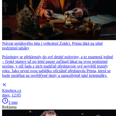
Návrat seriálového hitu i velkolepí Zrádci. Prima láká na silné
podzimní taháky
Prázdniny se překlenuly do své druhé poloviny, a to znamená jediné
– české stanice už po letní pauze začínají lákat na svou podzimní
sezónu, v níž řada z nich tradičně představuje své největší trumfy
roku. Jako první svou nabídku oficiálně představila Prima, která se
bude spoléhat na osvědčené tituly a samozřejmě také kriminálky.
Kinobox.cz
dnes, 12:05
3 min
Reklama