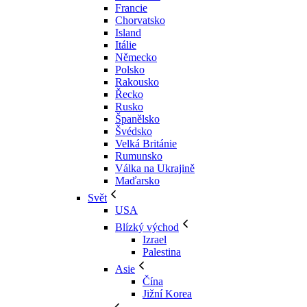
Francie
Chorvatsko
Island
Itálie
Německo
Polsko
Rakousko
Řecko
Rusko
Španělsko
Švédsko
Velká Británie
Rumunsko
Válka na Ukrajině
Maďarsko
Svět
USA
Blízký východ
Izrael
Palestina
Asie
Čína
Jižní Korea