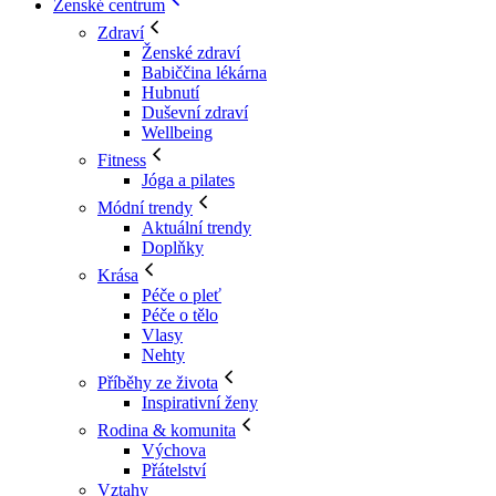
Ženské centrum
Zdraví
Ženské zdraví
Babiččina lékárna
Hubnutí
Duševní zdraví
Wellbeing
Fitness
Jóga a pilates
Módní trendy
Aktuální trendy
Doplňky
Krása
Péče o pleť
Péče o tělo
Vlasy
Nehty
Příběhy ze života
Inspirativní ženy
Rodina & komunita
Výchova
Přátelství
Vztahy