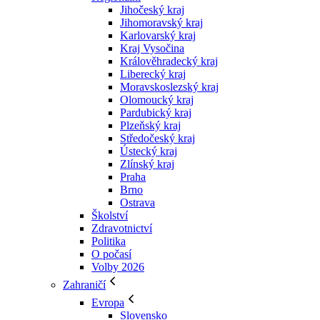
Jihočeský kraj
Jihomoravský kraj
Karlovarský kraj
Kraj Vysočina
Králověhradecký kraj
Liberecký kraj
Moravskoslezský kraj
Olomoucký kraj
Pardubický kraj
Plzeňský kraj
Středočeský kraj
Ústecký kraj
Zlínský kraj
Praha
Brno
Ostrava
Školství
Zdravotnictví
Politika
O počasí
Volby 2026
Zahraničí
Evropa
Slovensko