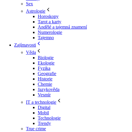
Sex
Astrologie
Horoskopy
Tarot a karty
Andělé a tajemná znamení
Numerologie
Tajemno
Zajímavosti
Věda
Biologie
Ekologie
Fyzika
Geografie
Historie
Chemie
Jazykověda
Vesmír
IT a technologie
Digital
Mobil
Technologie
Trendy
True crime