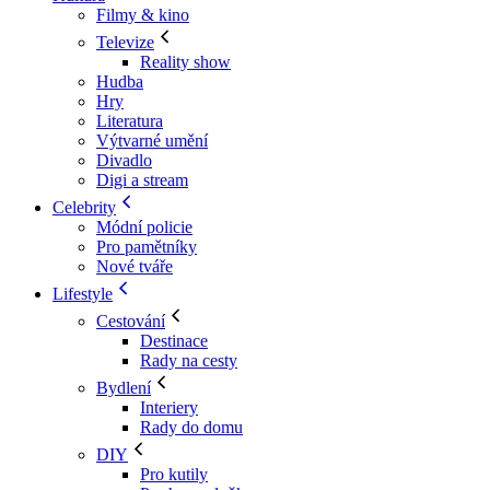
Filmy & kino
Televize
Reality show
Hudba
Hry
Literatura
Výtvarné umění
Divadlo
Digi a stream
Celebrity
Módní policie
Pro pamětníky
Nové tváře
Lifestyle
Cestování
Destinace
Rady na cesty
Bydlení
Interiery
Rady do domu
DIY
Pro kutily