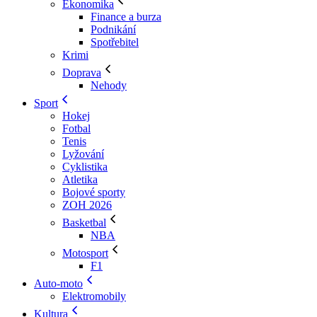
Ekonomika
Finance a burza
Podnikání
Spotřebitel
Krimi
Doprava
Nehody
Sport
Hokej
Fotbal
Tenis
Lyžování
Cyklistika
Atletika
Bojové sporty
ZOH 2026
Basketbal
NBA
Motosport
F1
Auto-moto
Elektromobily
Kultura