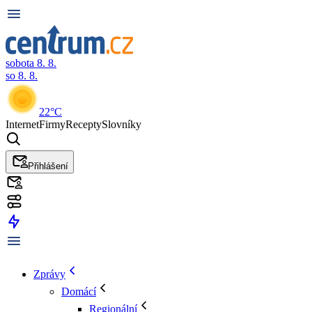
sobota 8. 8.
so 8. 8.
22°C
Internet
Firmy
Recepty
Slovníky
Přihlášení
Zprávy
Domácí
Regionální