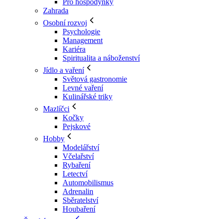
Pro hospodyňky
Zahrada
Osobní rozvoj
Psychologie
Management
Kariéra
Spiritualita a náboženství
Jídlo a vaření
Světová gastronomie
Levné vaření
Kulinářské triky
Mazlíčci
Kočky
Pejskové
Hobby
Modelářství
Včelařství
Rybaření
Letectví
Automobilismus
Adrenalin
Sběratelství
Houbaření