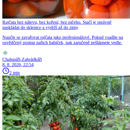
Rajčata bez nálevu, bez koření, bez ničeho. Stačí je správně
naskládat do sklenice a vydrží až do zimy
Naučte se zavařovat rajčata jako profesionálové. Pokud vsadíte na
osvědčený postup našich babiček, pak zaručeně nešlápnete vedle.
Chalupáři-Zahrádkáři
8. 8. 2026, 22:54
2 min