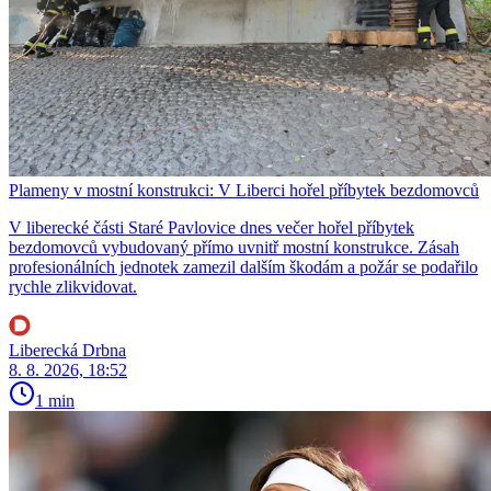
Plameny v mostní konstrukci: V Liberci hořel příbytek bezdomovců
V liberecké části Staré Pavlovice dnes večer hořel příbytek
bezdomovců vybudovaný přímo uvnitř mostní konstrukce. Zásah
profesionálních jednotek zamezil dalším škodám a požár se podařilo
rychle zlikvidovat.
Liberecká Drbna
8. 8. 2026, 18:52
1 min