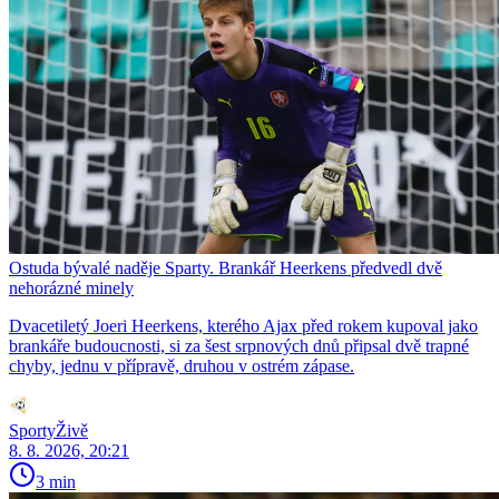
Ostuda bývalé naděje Sparty. Brankář Heerkens předvedl dvě
nehorázné minely
Dvacetiletý Joeri Heerkens, kterého Ajax před rokem kupoval jako
brankáře budoucnosti, si za šest srpnových dnů připsal dvě trapné
chyby, jednu v přípravě, druhou v ostrém zápase.
SportyŽivě
8. 8. 2026, 20:21
3 min