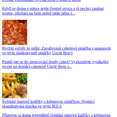
Když se doma v misce sejde čerstvé ovoce a já nechci zapínat
troubu, přichází na řadu právě tahle pěna z...
Rychlá večeře ze spíže: Zavařovaná cuketová omáčka s ananasem
ve stylu sladkokyselé omáčky Uncle Ben’s
Pustili jste se do zpracování úrody cuket? Vyzkoušejte vynikající
recept na domácí cuketové Uncle Bens s...
Švédské masové kuličky s krémovou omáčkou: Domácí
skandinávská klasika ve stylu IKEA
Připravte si doma legendární švédské masové kuličky s krémovou