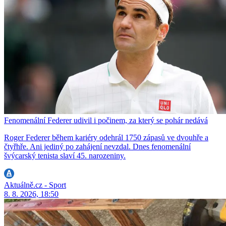
Fenomenální Federer udivil i počinem, za který se pohár nedává
Roger Federer během kariéry odehrál 1750 zápasů ve dvouhře a
čtyřhře. Ani jediný po zahájení nevzdal. Dnes fenomenální
švýcarský tenista slaví 45. narozeniny.
Aktuálně.cz - Sport
8. 8. 2026, 18:50