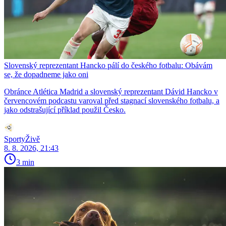
Slovenský reprezentant Hancko pálí do českého fotbalu: Obávám
se, že dopadneme jako oni
Obránce Atlética Madrid a slovenský reprezentant Dávid Hancko v
červencovém podcastu varoval před stagnací slovenského fotbalu, a
jako odstrašující příklad použil Česko.
SportyŽivě
8. 8. 2026, 21:43
3 min