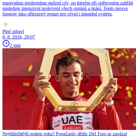
masivnímu perifernímu stažení cév, po kterém při opětovném zahřátí
následuje intenzivní prokrvení všech orgánů a tkání. Tento proces
funguje jako přirozený restart pro cévní i imunitní systém.
Plné zdraví
8. 8. 2026, 20:07
2 min
Nejdůležitější podpis roku? Pogačarův dědic Del Toro se zavázal