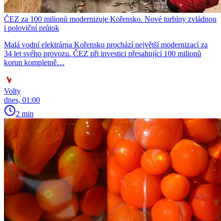
ČEZ za 100 milionů modernizuje Kořensko. Nové turbíny zvládnou
i poloviční průtok
Malá vodní elektrárna Kořensko prochází největší modernizací za
34 let svého provozu. ČEZ při investici přesahující 100 milionů
korun kompletně…
Volty
dnes, 01:00
2 min