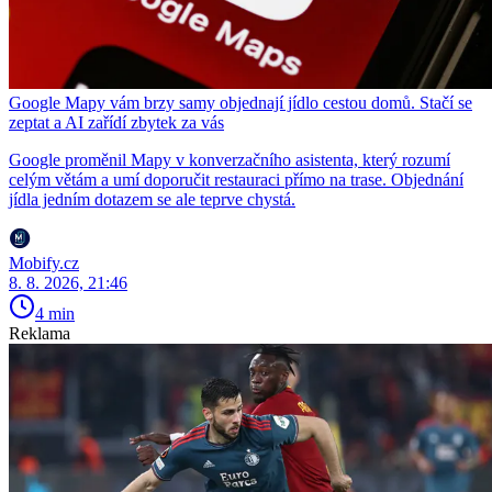
Google Mapy vám brzy samy objednají jídlo cestou domů. Stačí se
zeptat a AI zařídí zbytek za vás
Google proměnil Mapy v konverzačního asistenta, který rozumí
celým větám a umí doporučit restauraci přímo na trase. Objednání
jídla jedním dotazem se ale teprve chystá.
Mobify.cz
8. 8. 2026, 21:46
4 min
Reklama