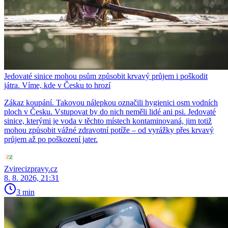
Jedovaté sinice mohou psům způsobit krvavý průjem i poškodit
játra. Víme, kde v Česku to hrozí
Zákaz koupání. Takovou nálepkou označili hygienici osm vodních
ploch v Česku. Vstupovat by do nich neměli lidé ani psi. Jedovaté
sinice, kterými je voda v těchto místech kontaminovaná, jim totiž
mohou způsobit vážné zdravotní potíže – od vyrážky přes krvavý
průjem až po poškození jater.
Zvirecizpravy.cz
8. 8. 2026, 21:31
3 min