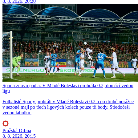
8. 8. 2026, 20:20
Sparta znovu padla. V Mladé Boleslavi prohrála 0:2, domácí vedou
ligu
Fotbalisté Sparty prohráli v Mladé Boleslavi 0:2 a po druhé porážce
v sezoně mají po třech ligových kolech pouze tři body. Středočeši
vedou tabulku.
Pražská Drbna
8. 8. 2026, 20:15