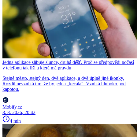
Jedna aplikace slibuje slunce, druhá déšť. Proč se předpovědi počasí
v telefonu tak liší a která má pravdu
Stejné město, stejný den, dvě aplikace, a dvě úplně jiné ikonky.
Rozdíl nevzniká tím, že by jedna „kecala“. Vzniká hluboko pod
kapotou.
Mobify.cz
8. 8. 2026, 20:42
4 min