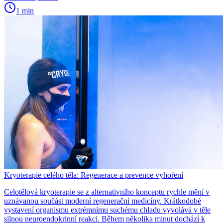
1 min
Kryoterapie celého těla: Regenerace a prevence vyhoření
Celotělová kryoterapie se z alternativního konceptu rychle mění v
uznávanou součást moderní regenerační medicíny. Krátkodobé
vystavení organismu extrémnímu suchému chladu vyvolává v těle
silnou neuroendokrinní reakci. Během několika minut dochází k