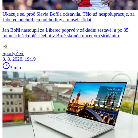
Ukazuje se, proč Slavia Bořila odstavila. Tělo už nespolupracuje, za
Liberec odehrál jen půl hodiny a musel střídat
Jan Bořil nastoupil za Liberec poprvé v základní sestavě, a po 35
minutách šel dolů. Debut v Brně skončil nuceným střídáním.
SportyŽivě
8. 8. 2026, 19:19
3 min