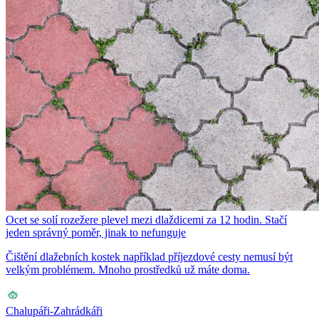
Ocet se solí rozežere plevel mezi dlaždicemi za 12 hodin. Stačí
jeden správný poměr, jinak to nefunguje
Čištění dlažebních kostek například příjezdové cesty nemusí být
velkým problémem. Mnoho prostředků už máte doma.
Chalupáři-Zahrádkáři