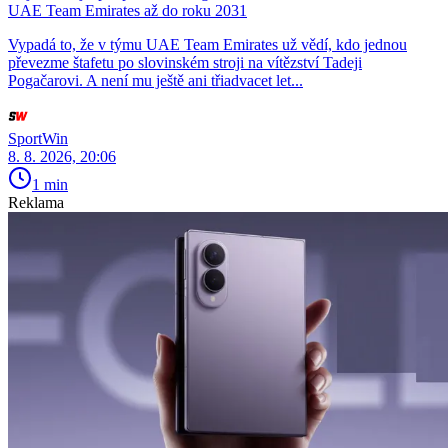
UAE Team Emirates až do roku 2031
Vypadá to, že v týmu UAE Team Emirates už vědí, kdo jednou
převezme štafetu po slovinském stroji na vítězství Tadeji
Pogačarovi. A není mu ještě ani třiadvacet let...
SportWin
8. 8. 2026, 20:06
1 min
Reklama