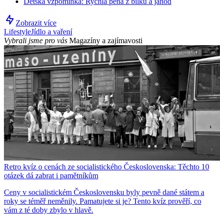
Dětská vzpomínka: Rychlá pěna z bílků a jahod
Zobrazit více
Lifestyle
Jídlo a vaření
Vybrali jsme pro vás
Magazíny a zajímavosti
Retro kvíz o cenách ze socialistického Československa: Těchto 10
otázek dá zabrat i pamětníkům
Ceny v socialistickém Československu byly pevně dané státem a
roky se téměř neměnily. Pamatujete si je? Tento kvíz prověří, co
vám z té doby zbylo v hlavě.