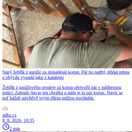
Starý žebřík z garáže za stopadesát korun. Pár ho natřel, přidal prkna
a obývák vypadá jako z katalogu
Žebřík z garážového prodeje za korun přetvořil pár v nádhernou
polici. Zabralo jim to jen chvilku a stálo je to pár korun. Navíc se
teď každé návštěvě svým dílem můžou pochlubit.
adbz.cz
8. 8. 2026, 18:35
2 min