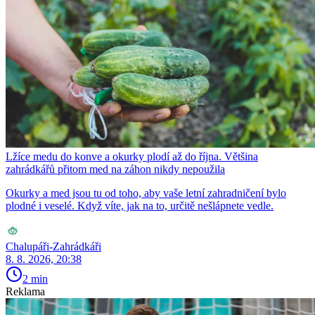
Lžíce medu do konve a okurky plodí až do října. Většina
zahrádkářů přitom med na záhon nikdy nepoužila
Okurky a med jsou tu od toho, aby vaše letní zahradničení bylo
plodné i veselé. Když víte, jak na to, určitě nešlápnete vedle.
Chalupáři-Zahrádkáři
8. 8. 2026, 20:38
2 min
Reklama