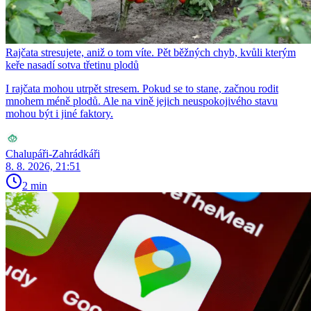
Rajčata stresujete, aniž o tom víte. Pět běžných chyb, kvůli kterým
keře nasadí sotva třetinu plodů
I rajčata mohou utrpět stresem. Pokud se to stane, začnou rodit
mnohem méně plodů. Ale na vině jejich neuspokojivého stavu
mohou být i jiné faktory.
Chalupáři-Zahrádkáři
8. 8. 2026, 21:51
2 min