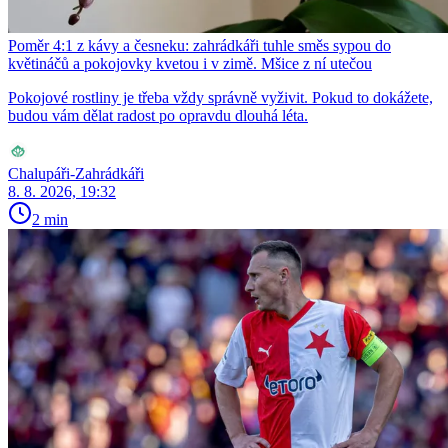
Poměr 4:1 z kávy a česneku: zahrádkáři tuhle směs sypou do
květináčů a pokojovky kvetou i v zimě. Mšice z ní utečou
Pokojové rostliny je třeba vždy správně vyživit. Pokud to dokážete,
budou vám dělat radost po opravdu dlouhá léta.
Chalupáři-Zahrádkáři
8. 8. 2026, 19:32
2 min