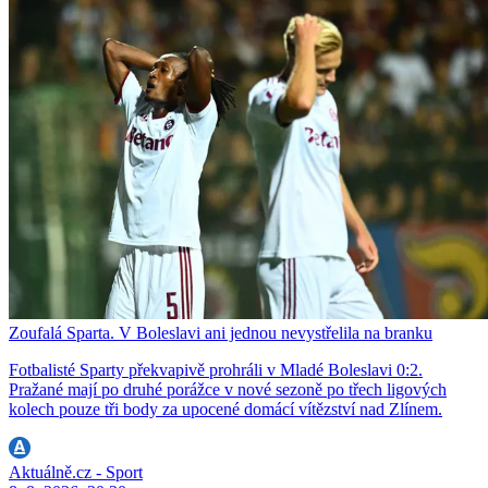
Zoufalá Sparta. V Boleslavi ani jednou nevystřelila na branku
Fotbalisté Sparty překvapivě prohráli v Mladé Boleslavi 0:2.
Pražané mají po druhé porážce v nové sezoně po třech ligových
kolech pouze tři body za upocené domácí vítězství nad Zlínem.
Aktuálně.cz - Sport