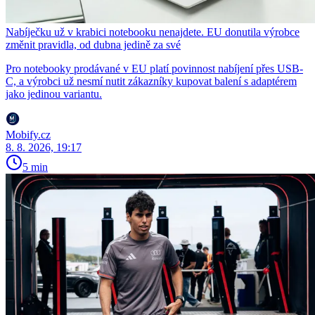
Nabíječku už v krabici notebooku nenajdete. EU donutila výrobce
změnit pravidla, od dubna jedině za své
Pro notebooky prodávané v EU platí povinnost nabíjení přes USB-
C, a výrobci už nesmí nutit zákazníky kupovat balení s adaptérem
jako jedinou variantu.
Mobify.cz
8. 8. 2026, 19:17
5 min