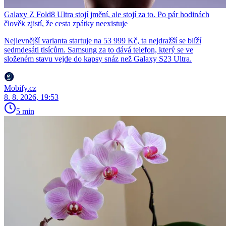
Galaxy Z Fold8 Ultra stojí jmění, ale stojí za to. Po pár hodinách
člověk zjistí, že cesta zpátky neexistuje
Nejlevnější varianta startuje na 53 999 Kč, ta nejdražší se blíží
sedmdesáti tisícům. Samsung za to dává telefon, který se ve
složeném stavu vejde do kapsy snáz než Galaxy S23 Ultra.
Mobify.cz
8. 8. 2026, 19:53
5 min