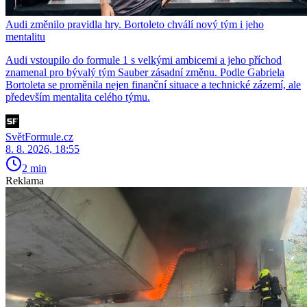
Audi změnilo pravidla hry. Bortoleto chválí nový tým i jeho
mentalitu
Audi vstoupilo do formule 1 s velkými ambicemi a jeho příchod
znamenal pro bývalý tým Sauber zásadní změnu. Podle Gabriela
Bortoleta se proměnila nejen finanční situace a technické zázemí, ale
především mentalita celého týmu.
SvětFormule.cz
8. 8. 2026, 18:55
2 min
Reklama