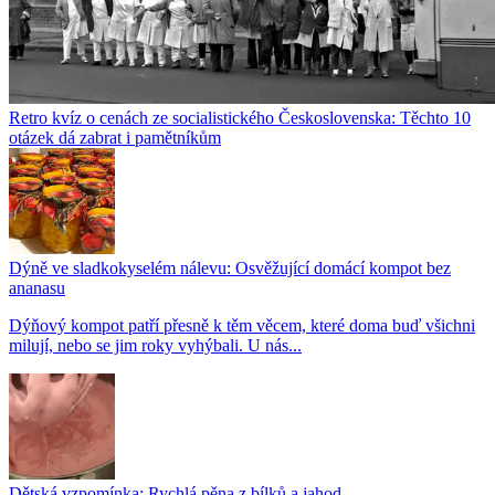
Retro kvíz o cenách ze socialistického Československa: Těchto 10
otázek dá zabrat i pamětníkům
Dýně ve sladkokyselém nálevu: Osvěžující domácí kompot bez
ananasu
Dýňový kompot patří přesně k těm věcem, které doma buď všichni
milují, nebo se jim roky vyhýbali. U nás...
Dětská vzpomínka: Rychlá pěna z bílků a jahod