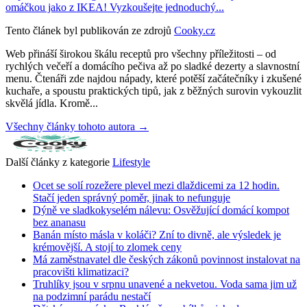
omáčkou jako z IKEA! Vyzkoušejte jednoduchý...
Tento článek byl publikován ze zdrojů
Cooky.cz
Web přináší širokou škálu receptů pro všechny příležitosti – od
rychlých večeří a domácího pečiva až po sladké dezerty a slavnostní
menu. Čtenáři zde najdou nápady, které potěší začátečníky i zkušené
kuchaře, a spoustu praktických tipů, jak z běžných surovin vykouzlit
skvělá jídla. Kromě...
Všechny články tohoto autora →
Další články z kategorie
Lifestyle
Ocet se solí rozežere plevel mezi dlaždicemi za 12 hodin.
Stačí jeden správný poměr, jinak to nefunguje
Dýně ve sladkokyselém nálevu: Osvěžující domácí kompot
bez ananasu
Banán místo másla v koláči? Zní to divně, ale výsledek je
krémovější. A stojí to zlomek ceny
Má zaměstnavatel dle českých zákonů povinnost instalovat na
pracovišti klimatizaci?
Truhlíky jsou v srpnu unavené a nekvetou. Voda sama jim už
na podzimní parádu nestačí