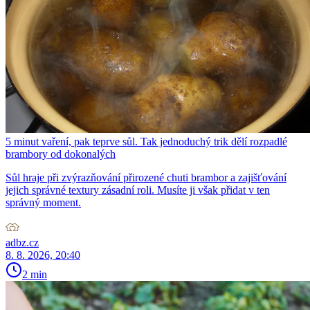
5 minut vaření, pak teprve sůl. Tak jednoduchý trik dělí rozpadlé
brambory od dokonalých
Sůl hraje při zvýrazňování přirozené chuti brambor a zajišťování
jejich správné textury zásadní roli. Musíte ji však přidat v ten
správný moment.
adbz.cz
8. 8. 2026, 20:40
2 min