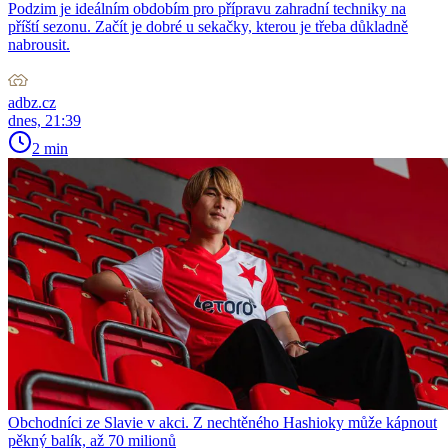
Podzim je ideálním obdobím pro přípravu zahradní techniky na
příští sezonu. Začít je dobré u sekačky, kterou je třeba důkladně
nabrousit.
adbz.cz
dnes, 21:39
2 min
Obchodníci ze Slavie v akci. Z nechtěného Hashioky může kápnout
pěkný balík, až 70 milionů