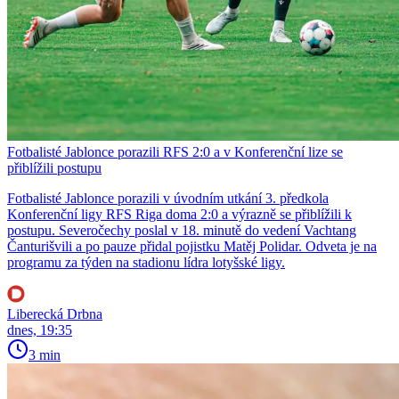
Fotbalisté Jablonce porazili RFS 2:0 a v Konferenční lize se
přiblížili postupu
Fotbalisté Jablonce porazili v úvodním utkání 3. předkola
Konferenční ligy RFS Riga doma 2:0 a výrazně se přiblížili k
postupu. Severočechy poslal v 18. minutě do vedení Vachtang
Čanturišvili a po pauze přidal pojistku Matěj Polidar. Odveta je na
programu za týden na stadionu lídra lotyšské ligy.
Liberecká Drbna
dnes, 19:35
3 min