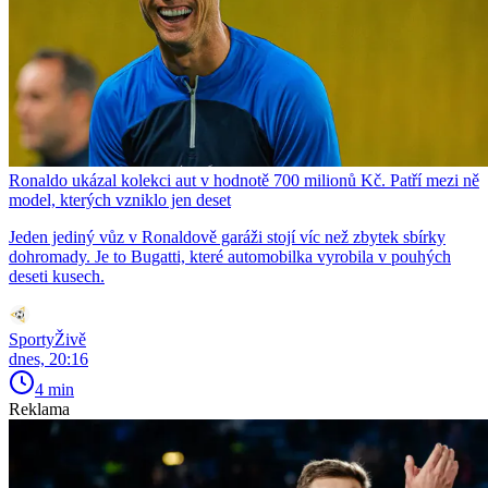
Ronaldo ukázal kolekci aut v hodnotě 700 milionů Kč. Patří mezi ně
model, kterých vzniklo jen deset
Jeden jediný vůz v Ronaldově garáži stojí víc než zbytek sbírky
dohromady. Je to Bugatti, které automobilka vyrobila v pouhých
deseti kusech.
SportyŽivě
dnes, 20:16
4 min
Reklama