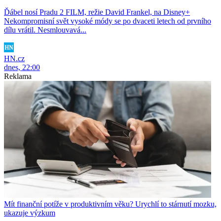
Ďábel nosí Pradu 2 FILM, režie David Frankel, na Disney+
Nekompromisní svět vysoké módy se po dvaceti letech od prvního
dílu vrátil. Nesmlouvavá...
HN.cz
dnes, 22:00
Reklama
Mít finanční potíže v produktivním věku? Urychlí to stárnutí mozku,
ukazuje výzkum