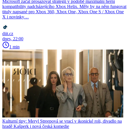
Microsoft začal prosazovat strategii v podobě maximální herní
kompatibility nadcházejícího Xbox Helix. Měly by na něm fungovat
tituly napsané pro Xbox 360, Xbox One, Xbox One S / Xbox One
X i novinky…
diit.cz
dnes, 22:00
1 min
Kulturní tipy: Meryl Streepová se vrací v ikonické roli, divadlo na
hradě Kašperk i nová česká komedie