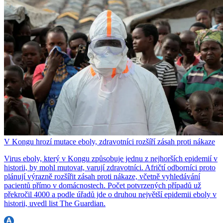
V Kongu hrozí mutace eboly, zdravotníci rozšíří zásah proti nákaze
Virus eboly, který v Kongu způsobuje jednu z nejhorších epidemií v
historii, by mohl mutovat, varují zdravotníci. Afričtí odborníci proto
plánují výrazně rozšířit zásah proti nákaze, včetně vyhledávání
pacientů přímo v domácnostech. Počet potvrzených případů už
překročil 4000 a podle úřadů jde o druhou největší epidemii eboly v
historii, uvedl list The Guardian.