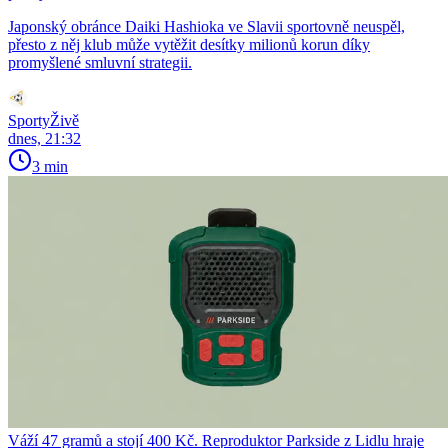
Japonský obránce Daiki Hashioka ve Slavii sportovně neuspěl,
přesto z něj klub může vytěžit desítky milionů korun díky
promyšlené smluvní strategii.
SportyŽivě
dnes, 21:32
3 min
Váží 47 gramů a stojí 400 Kč. Reproduktor Parkside z Lidlu hraje