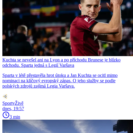
Kuchta se nevešel ani na Lyon a po příchodu Brunese je blízko
odchodu. Sparta jedná s Legií Varšava
Sparta v létě přestavěla hrot útoku a Jan Kuchta se ocitl mimo
nominaci na klíčový evropský zápas. O jeho služby se podle
polských zdrojů zajímá Legia Varšava.
SportyŽivě
dnes, 19:57
3 min