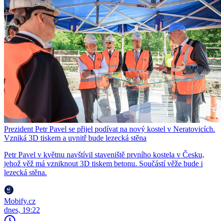
Prezident Petr Pavel se přijel podívat na nový kostel v Neratovicích.
Vzniká 3D tiskem a uvnitř bude lezecká stěna
Petr Pavel v květnu navštívil staveniště prvního kostela v Česku,
jehož věž má vzniknout 3D tiskem betonu. Součástí věže bude i
lezecká stěna.
Mobify.cz
dnes, 19:22