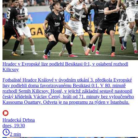
Hradec v Evropské lize podlehl Besiktasi 0:1, v oslabení rozhodl
Kilicsoy
Fotbalisté Hradce Králové v úvodním utkání 3. předkola Evropské
ligy podlehli doma favorizovanému Besiktasi 0:1. V 80. minutě
rozhodl Semih Kilicsoy. Hosté, v jejichž základní sestavě nastoupil
český křídelník Václav Černý, hráli od 71. minuty bez vyloučeného
Kassouma Ouattary. Odveta je na programu za týden v Istanbulu.
Hradecká Drbna
dnes, 19:30
2 min