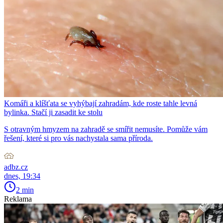
Komáři a klíšťata se vyhýbají zahradám, kde roste tahle levná
bylinka. Stačí ji zasadit ke stolu
S otravným hmyzem na zahradě se smířit nemusíte. Pomůže vám
řešení, které si pro vás nachystala sama příroda.
adbz.cz
dnes, 19:34
2 min
Reklama