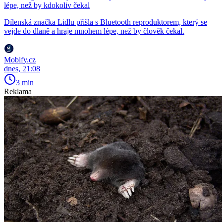
lépe, než by kdokoliv čekal
Dílenská značka Lidlu přišla s Bluetooth reproduktorem, který se
vejde do dlaně a hraje mnohem lépe, než by člověk čekal.
Mobify.cz
dnes, 21:08
3 min
Reklama