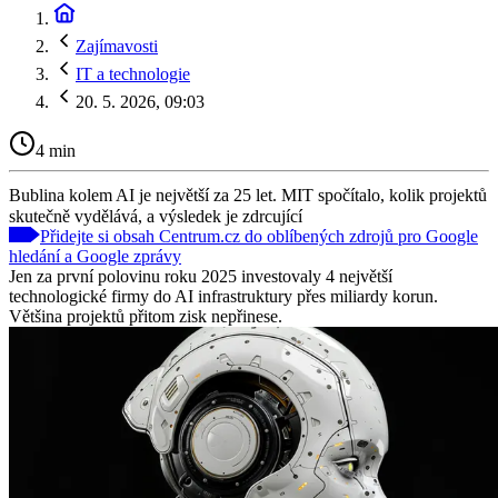
Zajímavosti
IT a technologie
20. 5. 2026, 09:03
4 min
Bublina kolem AI je největší za 25 let. MIT spočítalo, kolik projektů
skutečně vydělává, a výsledek je zdrcující
Přidejte si obsah Centrum.cz do oblíbených zdrojů pro Google
hledání a Google zprávy
Jen za první polovinu roku 2025 investovaly 4 největší
technologické firmy do AI infrastruktury přes miliardy korun.
Většina projektů přitom zisk nepřinese.