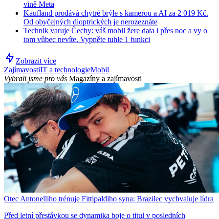
vině Meta
Kaufland prodává chytré brýle s kamerou a AI za 2 019 Kč.
Od obyčejných dioptrických je nerozeznáte
Technik varuje Čechy: váš mobil žere data i přes noc a vy o
tom vůbec nevíte. Vypněte tuhle 1 funkci
Zobrazit více
Zajímavosti
IT a technologie
Mobil
Vybrali jsme pro vás
Magazíny a zajímavosti
Otec Antonelliho trénuje Fittipaldiho syna: Brazilec vychvaluje lídra
Před letní přestávkou se dynamika boje o titul v posledních