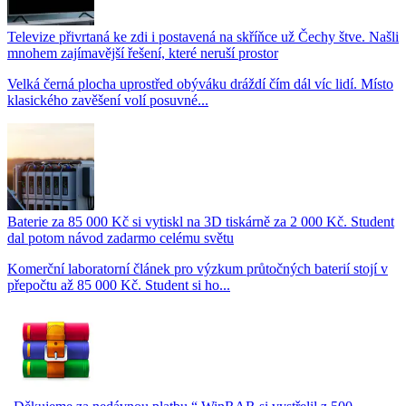
Televize přivrtaná ke zdi i postavená na skříňce už Čechy štve. Našli
mnohem zajímavější řešení, které neruší prostor
Velká černá plocha uprostřed obýváku dráždí čím dál víc lidí. Místo
klasického zavěšení volí posuvné...
Baterie za 85 000 Kč si vytiskl na 3D tiskárně za 2 000 Kč. Student
dal potom návod zadarmo celému světu
Komerční laboratorní článek pro výzkum průtočných baterií stojí v
přepočtu až 85 000 Kč. Student si ho...