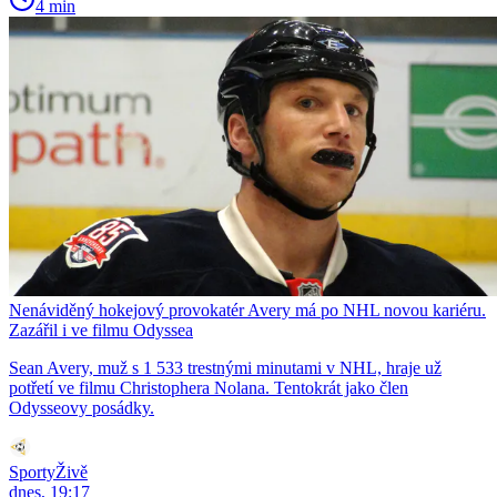
4 min
Nenáviděný hokejový provokatér Avery má po NHL novou kariéru.
Zazářil i ve filmu Odyssea
Sean Avery, muž s 1 533 trestnými minutami v NHL, hraje už
potřetí ve filmu Christophera Nolana. Tentokrát jako člen
Odysseovy posádky.
SportyŽivě
dnes, 19:17