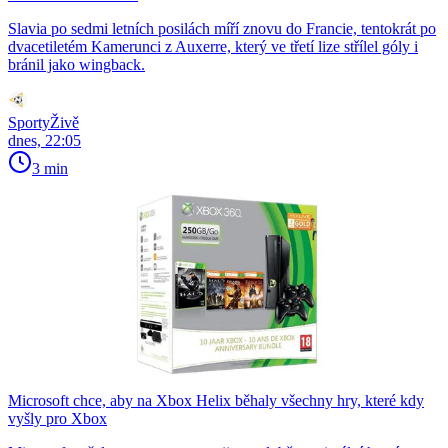
Slavia po sedmi letních posilách míří znovu do Francie, tentokrát po
dvacetiletém Kamerunci z Auxerre, který ve třetí lize střílel góly i
bránil jako wingback.
SportyŽivě
dnes, 22:05
3 min
Microsoft chce, aby na Xbox Helix běhaly všechny hry, které kdy
vyšly pro Xbox