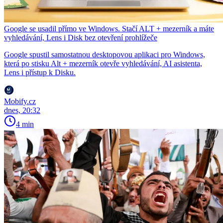
Google se usadil přímo ve Windows. Stačí ALT + mezerník a máte
vyhledávání, Lens i Disk bez otevření prohlížeče
Google spustil samostatnou desktopovou aplikaci pro Windows,
která po stisku Alt + mezerník otevře vyhledávání, AI asistenta,
Lens i přístup k Disku.
Mobify.cz
dnes, 20:32
4 min