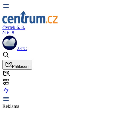
čtvrtek 6. 8.
čt 6. 8.
23°C
Přihlášení
Reklama