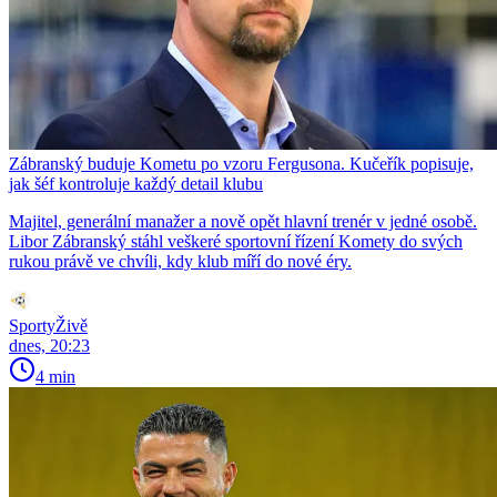
Zábranský buduje Kometu po vzoru Fergusona. Kučeřík popisuje,
jak šéf kontroluje každý detail klubu
Majitel, generální manažer a nově opět hlavní trenér v jedné osobě.
Libor Zábranský stáhl veškeré sportovní řízení Komety do svých
rukou právě ve chvíli, kdy klub míří do nové éry.
SportyŽivě
dnes, 20:23
4 min