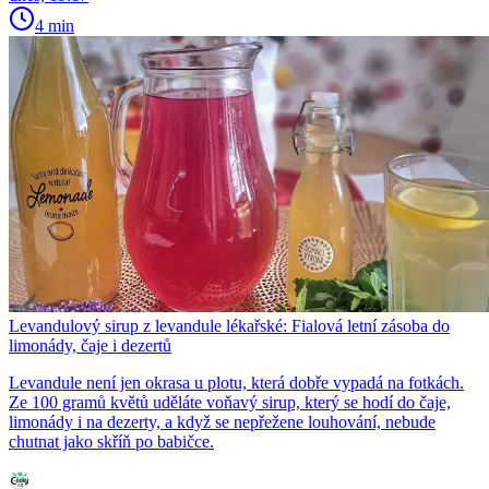
4 min
Levandulový sirup z levandule lékařské: Fialová letní zásoba do
limonády, čaje i dezertů
Levandule není jen okrasa u plotu, která dobře vypadá na fotkách.
Ze 100 gramů květů uděláte voňavý sirup, který se hodí do čaje,
limonády i na dezerty, a když se nepřežene louhování, nebude
chutnat jako skříň po babičce.