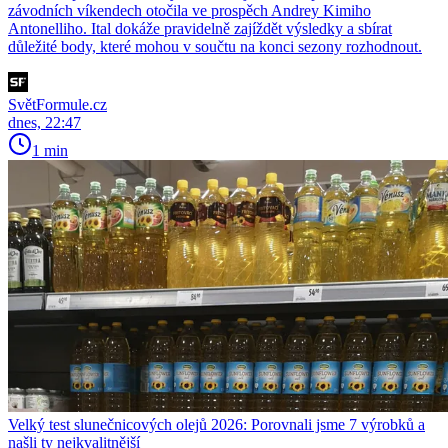
závodních víkendech otočila ve prospěch Andrey Kimiho
Antonelliho. Ital dokáže pravidelně zajíždět výsledky a sbírat
důležité body, které mohou v součtu na konci sezony rozhodnout.
SvětFormule.cz
dnes, 22:47
1 min
Velký test slunečnicových olejů 2026: Porovnali jsme 7 výrobků a
našli ty nejkvalitnější