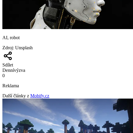
AI, robot
Zdroj
:
Unsplash
Sdílet
Denní
výzva
0
Reklama
Další články z
Mobify.cz