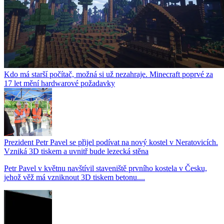
Kdo má starší počítač, možná si už nezahraje. Minecraft poprvé za
17 let mění hardwarové požadavky
Prezident Petr Pavel se přijel podívat na nový kostel v Neratovicích.
Vzniká 3D tiskem a uvnitř bude lezecká stěna
Petr Pavel v květnu navštívil staveniště prvního kostela v Česku,
jehož věž má vzniknout 3D tiskem betonu....