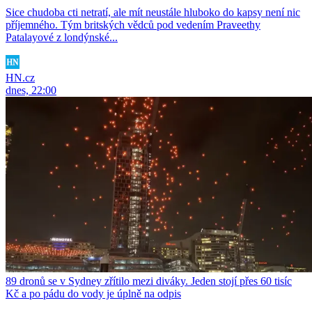
Sice chudoba cti netratí, ale mít neustále hluboko do kapsy není nic
příjemného. Tým britských vědců pod vedením Praveethy
Patalayové z londýnské...
HN.cz
dnes, 22:00
89 dronů se v Sydney zřítilo mezi diváky. Jeden stojí přes 60 tisíc
Kč a po pádu do vody je úplně na odpis