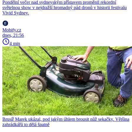
Pondělní večer nad sydneyským přístavem proměnil rekordní
světelnou show v nejdražší hromadný pád dronů v historii festivalu
Vivid Sydney.
Mobify.cz
dnes, 21:56
4 min
Brusíř Marek ukázal, pod jakým úhlem brousit nůž sekačky. Většina
zahrádkářů to dělá špatně