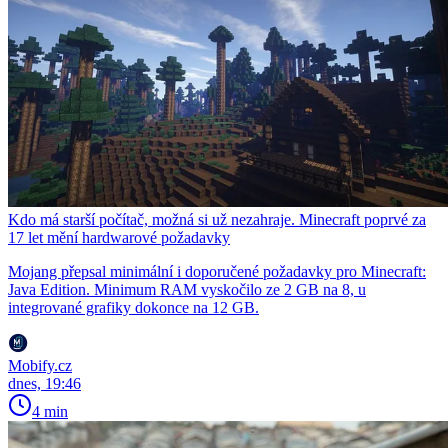
Kdo má starší počítač, možná si už nezahraje. Minecraft poprvé za
17 let mění hardwarové požadavky
Mojang přepsal minimální i doporučené požadavky pro Minecraft:
Java Edition. Minimum RAM vyskočilo ze 2 GB na 8, u
integrované grafiky dokonce na 12 GB.
Mobify.cz
dnes, 19:46
4 min