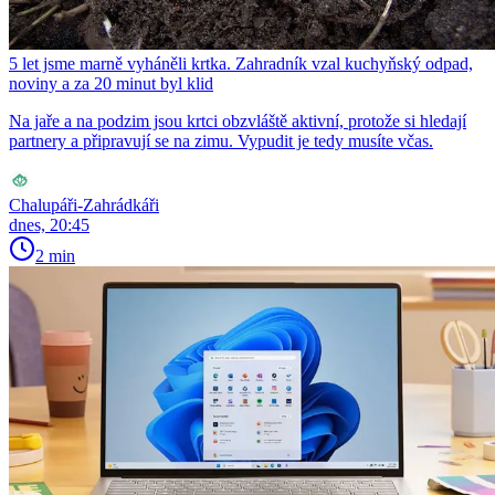
5 let jsme marně vyháněli krtka. Zahradník vzal kuchyňský odpad,
noviny a za 20 minut byl klid
Na jaře a na podzim jsou krtci obzvláště aktivní, protože si hledají
partnery a připravují se na zimu. Vypudit je tedy musíte včas.
Chalupáři-Zahrádkáři
dnes, 20:45
2 min