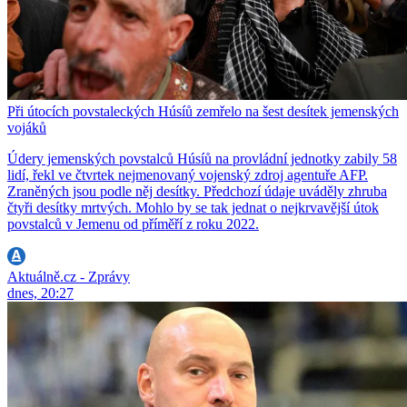
Při útocích povstaleckých Húsíů zemřelo na šest desítek jemenských
vojáků
Údery jemenských povstalců Húsíů na provládní jednotky zabily 58
lidí, řekl ve čtvrtek nejmenovaný vojenský zdroj agentuře AFP.
Zraněných jsou podle něj desítky. Předchozí údaje uváděly zhruba
čtyři desítky mrtvých. Mohlo by se tak jednat o nejkrvavější útok
povstalců v Jemenu od příměří z roku 2022.
Aktuálně.cz - Zprávy
dnes, 20:27