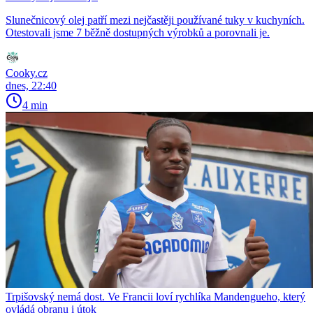
Slunečnicový olej patří mezi nejčastěji používané tuky v kuchyních.
Otestovali jsme 7 běžně dostupných výrobků a porovnali je.
Cooky.cz
dnes, 22:40
4 min
Trpišovský nemá dost. Ve Francii loví rychlíka Mandengueho, který
ovládá obranu i útok