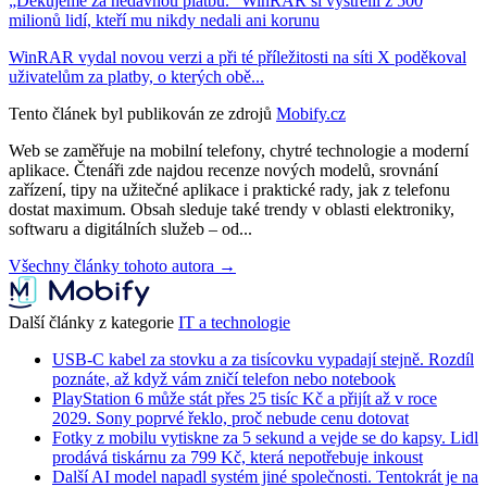
„Děkujeme za nedávnou platbu.“ WinRAR si vystřelil z 500
milionů lidí, kteří mu nikdy nedali ani korunu
WinRAR vydal novou verzi a při té příležitosti na síti X poděkoval
uživatelům za platby, o kterých obě...
Tento článek byl publikován ze zdrojů
Mobify.cz
Web se zaměřuje na mobilní telefony, chytré technologie a moderní
aplikace. Čtenáři zde najdou recenze nových modelů, srovnání
zařízení, tipy na užitečné aplikace i praktické rady, jak z telefonu
dostat maximum. Obsah sleduje také trendy v oblasti elektroniky,
softwaru a digitálních služeb – od...
Všechny články tohoto autora →
Další články z kategorie
IT a technologie
USB-C kabel za stovku a za tisícovku vypadají stejně. Rozdíl
poznáte, až když vám zničí telefon nebo notebook
PlayStation 6 může stát přes 25 tisíc Kč a přijít až v roce
2029. Sony poprvé řeklo, proč nebude cenu dotovat
Fotky z mobilu vytiskne za 5 sekund a vejde se do kapsy. Lidl
prodává tiskárnu za 799 Kč, která nepotřebuje inkoust
Další AI model napadl systém jiné společnosti. Tentokrát je na