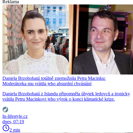
Reklama
Daniela Brzobohatá totálně znemožnila Petra Macinku:
Moderátorka mu vrátila jeho absurdní chvástání
Daniela Brzobohatá z Islandu připomněla úbytek ledovců a ironicky
vrátila Petru Macinkovi jeho výrok o konci klimatické krize.
In-lifestyle.cz
dnes, 07:19
2 min