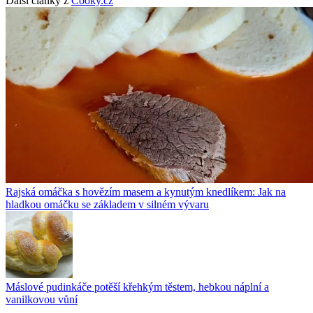
Další články z
Cooky.cz
Rajská omáčka s hovězím masem a kynutým knedlíkem: Jak na
hladkou omáčku se základem v silném vývaru
Máslové pudinkáče potěší křehkým těstem, hebkou náplní a
vanilkovou vůní