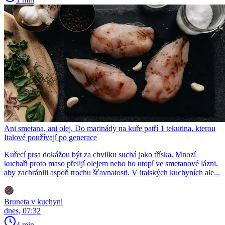
Ani smetana, ani olej. Do marinády na kuře patří 1 tekutina, kterou
Italové používají po generace
Kuřecí prsa dokážou být za chvilku suchá jako tříska. Mnozí
kuchaři proto maso přelijí olejem nebo ho utopí ve smetanové lázni,
aby zachránili aspoň trochu šťavnatosti. V italských kuchyních ale...
Bruneta v kuchyni
dnes, 07:32
4 min