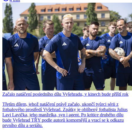
Začalo natáčení posledního dílu Vyšehradu, v kinech bude příští rok
Třetím dílem, jehož natáčení právě začalo, ukončí tvůrci sérii z
fotbalového prostředí Vyšehrad. Zpátky je oblíbený fotbalista Julius
Lavi Lavička, jeho manželka, syn i agent. Po kritice druhého dílu
bude Vyšehrad TŘY podle autorů komornější a vrací se k odkazu
prvního dílu a seriálu.