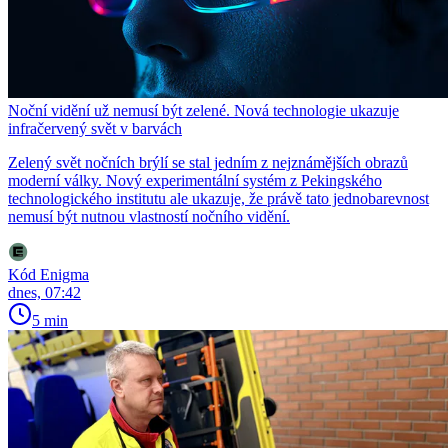
Noční vidění už nemusí být zelené. Nová technologie ukazuje
infračervený svět v barvách
Zelený svět nočních brýlí se stal jedním z nejznámějších obrazů
moderní války. Nový experimentální systém z Pekingského
technologického institutu ale ukazuje, že právě tato jednobarevnost
nemusí být nutnou vlastností nočního vidění.
Kód Enigma
dnes, 07:42
5 min