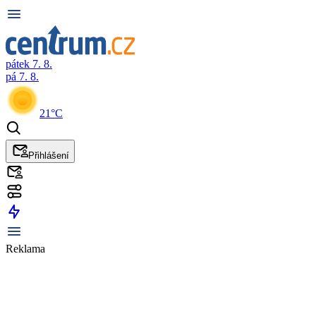
pátek 7. 8.
pá 7. 8.
21°C
Přihlášení
Reklama