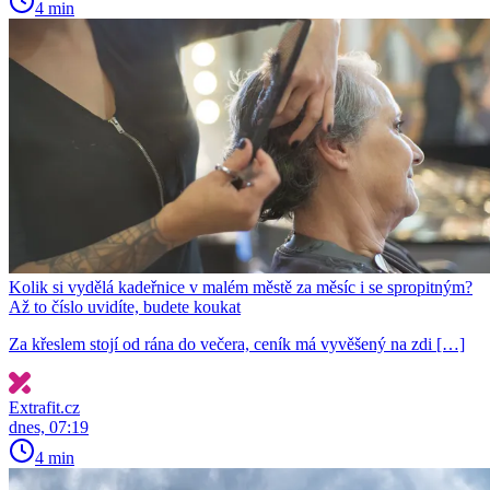
4 min
Kolik si vydělá kadeřnice v malém městě za měsíc i se spropitným?
Až to číslo uvidíte, budete koukat
Za křeslem stojí od rána do večera, ceník má vyvěšený na zdi […]
Extrafit.cz
dnes, 07:19
4 min