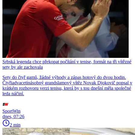
Srbská legenda chce překopat počítání v tenise, formát na tři vítězné
sety by ale zachovala
Sety do čtyř gamů, žádné výhody a zápas hotový do dvou hodin.
Čtyřiadvacetinásobný grandslamový vítěz Novak Djokovič popsal v
krátkém rozhovoru verzi tenisu, která by s tou dnešní měla společné
leda náčiní.
SportWin
dnes, 07:26
2 min