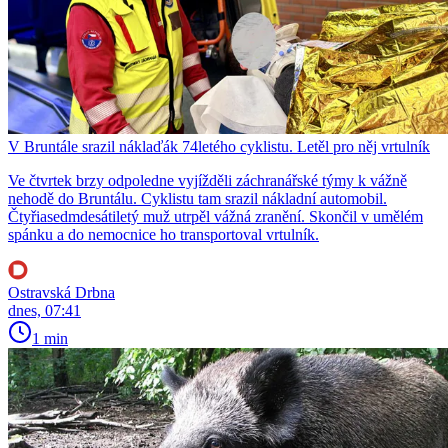
V Bruntále srazil náklaďák 74letého cyklistu. Letěl pro něj vrtulník
Ve čtvrtek brzy odpoledne vyjížděli záchranářské týmy k vážně
nehodě do Bruntálu. Cyklistu tam srazil nákladní automobil.
Čtyřiasedmdesátiletý muž utrpěl vážná zranění. Skončil v umělém
spánku a do nemocnice ho transportoval vrtulník.
Ostravská Drbna
dnes, 07:41
1 min