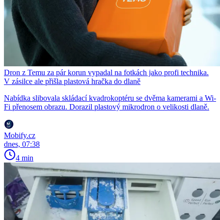
Dron z Temu za pár korun vypadal na fotkách jako profi technika.
V zásilce ale přišla plastová hračka do dlaně
Nabídka slibovala skládací kvadrokoptéru se dvěma kamerami a Wi-
Fi přenosem obrazu. Dorazil plastový mikrodron o velikosti dlaně.
Mobify.cz
dnes, 07:38
4 min