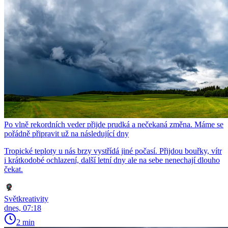
Po vlně rekordních veder přijde prudká a nečekaná změna. Máme se
pořádně připravit už na následující dny
Tropické teploty u nás brzy vystřídá jiné počasí. Přijdou bouřky, vítr
i krátkodobé ochlazení, další letní dny ale na sebe nenechají dlouho
čekat.
Světkreativity
dnes, 07:18
2 min