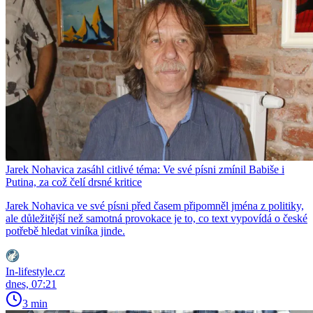
Jarek Nohavica zasáhl citlivé téma: Ve své písni zmínil Babiše i
Putina, za což čelí drsné kritice
Jarek Nohavica ve své písni před časem připomněl jména z politiky,
ale důležitější než samotná provokace je to, co text vypovídá o české
potřebě hledat viníka jinde.
In-lifestyle.cz
dnes, 07:21
3 min