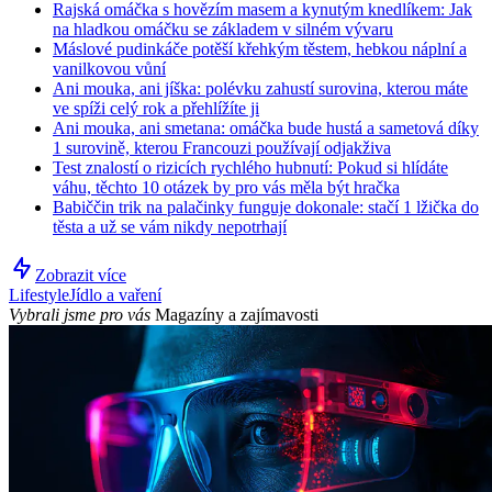
Rajská omáčka s hovězím masem a kynutým knedlíkem: Jak
na hladkou omáčku se základem v silném vývaru
Máslové pudinkáče potěší křehkým těstem, hebkou náplní a
vanilkovou vůní
Ani mouka, ani jíška: polévku zahustí surovina, kterou máte
ve spíži celý rok a přehlížíte ji
Ani mouka, ani smetana: omáčka bude hustá a sametová díky
1 surovině, kterou Francouzi používají odjakživa
Test znalostí o rizicích rychlého hubnutí: Pokud si hlídáte
váhu, těchto 10 otázek by pro vás měla být hračka
Babiččin trik na palačinky funguje dokonale: stačí 1 lžička do
těsta a už se vám nikdy nepotrhají
Zobrazit více
Lifestyle
Jídlo a vaření
Vybrali jsme pro vás
Magazíny a zajímavosti