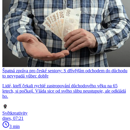
Špatná zpráva pro české seniory: S dřívějším odchodem do důchodu
to nevypadá vůbec dobře
Lidé, kteří čekali rychlé zastropování důchodového věku na 65
letech, si počkají. Vláda sice od svého slibu neustupuje, ale odkládá
ho.
Světkreativity
dnes, 07:21
3 min