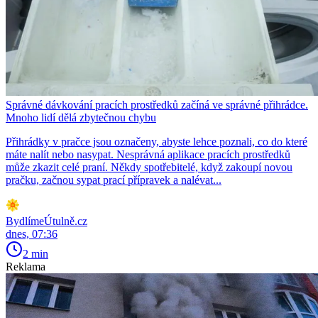
Správné dávkování pracích prostředků začíná ve správné přihrádce.
Mnoho lidí dělá zbytečnou chybu
Přihrádky v pračce jsou označeny, abyste lehce poznali, co do které
máte nalít nebo nasypat. Nesprávná aplikace pracích prostředků
může zkazit celé praní. Někdy spotřebitelé, když zakoupí novou
pračku, začnou sypat prací přípravek a nalévat...
BydlímeÚtulně.cz
dnes, 07:36
2 min
Reklama