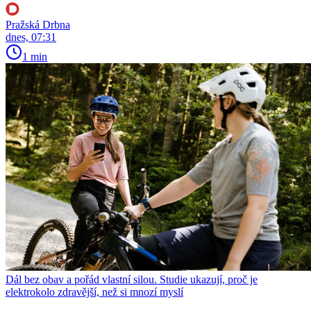
Pražská Drbna
dnes, 07:31
1 min
Dál bez obav a pořád vlastní silou. Studie ukazují, proč je
elektrokolo zdravější, než si mnozí myslí