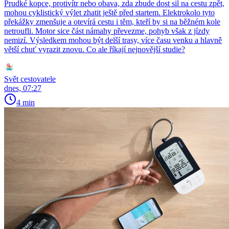
Prudké kopce, protivítr nebo obava, zda zbude dost sil na cestu zpět,
mohou cyklistický výlet zhatit ještě před startem. Elektrokolo tyto
překážky zmenšuje a otevírá cestu i těm, kteří by si na běžném kole
netroufli. Motor sice část námahy převezme, pohyb však z jízdy
nemizí. Výsledkem mohou být delší trasy, více času venku a hlavně
větší chuť vyrazit znovu. Co ale říkají nejnovější studie?
Svět cestovatele
dnes, 07:27
4 min