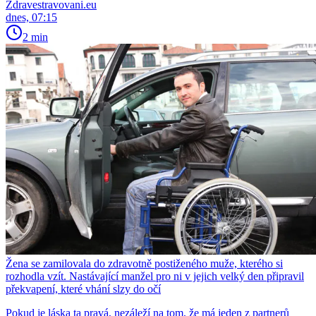
Zdravestravovani.eu
dnes, 07:15
2 min
Žena se zamilovala do zdravotně postiženého muže, kterého si
rozhodla vzít. Nastávající manžel pro ni v jejich velký den připravil
překvapení, které vhání slzy do očí
Pokud je láska ta pravá, nezáleží na tom, že má jeden z partnerů