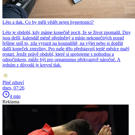
Léto a tlak. Co by měli vědět nejen hypertonici?
Léto je období, kdy máme konečně pocit, že se život zpomalil. Dny
jsou delší, kalendář méně přeplněný a místo nekonečných porad
řešíme spíš to, zda vyrazit na koupaliště, na výlet nebo si dopřát
další kopeček zmrzliny. Pro naše tělo představují teplé měsíce malý
restart. Jenže právě období, které si spojujeme s pohodou a
odpočinkem, může být pro organismus překvapivě náročné. A
jedním z důvodů je krevní tlak.
Plné zdraví
dnes, 07:26
4 min
Reklama