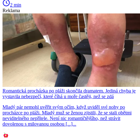
2 min
Reklama
Romantická procházka po pláži skončila dramatem. Jediná chyba je
vystavila nebezpečí, které číhá u moře častěji, než se zdá
Mladý pár nemohl uvěřit svým očím, když uviděl své nohy po
procházce po pláži. Mladý muž se ženou zjistili, že se stali obětmi
neviditelného nepřítele. Není nic romantičtějšího, než strávit
dovolenou s milovanou osobou [...]...