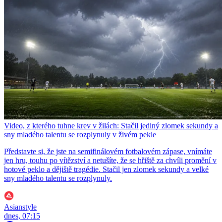
Video, z kterého tuhne krev v žilách: Stačil jediný zlomek sekundy a
sny mladého talentu se rozplynuly v živém pekle
Představte si, že jste na semifinálovém fotbalovém zápase, vnímáte
jen hru, touhu po vítězství a netušíte, že se hřiště za chvíli promění v
hotové peklo a dějiště tragédie. Stačil jen zlomek sekundy a velké
sny mladého talentu se rozplynuly.
Asianstyle
dnes, 07:15