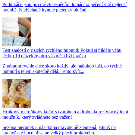
Pudinkáče jsou pro mě ztělesněním domácího pečení v té nejlepší
podobě. Nadýchané kynuté pletenky plněné...
Test znalostí o rizicích rychlého hubnutí: Pokud si hlídáte váhu,
těchto 10 otázek by pro vás měla být hračka
Zhubnout rychle chce skoro každý, ale málokdo tuší, co rychlé
hubnutí s tělem skutečně dělá. Tento kvíz...
Hrnkový meruňkový koláč s tvarohem a drobenkou: Ovocný letní
moučník, který zvládnete bez vážení
Sezóna meruněk u nás doma pravidelně znamená jediné: na
kuchyňské lince přistane velký plech hrnkového...