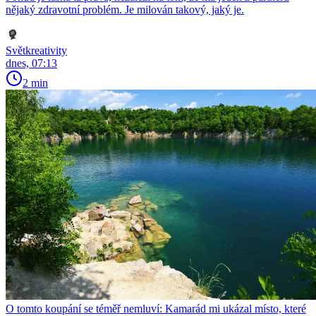
nějaký zdravotní problém. Je milován takový, jaký je.
Světkreativity
dnes, 07:13
2 min
O tomto koupání se téměř nemluví: Kamarád mi ukázal místo, které