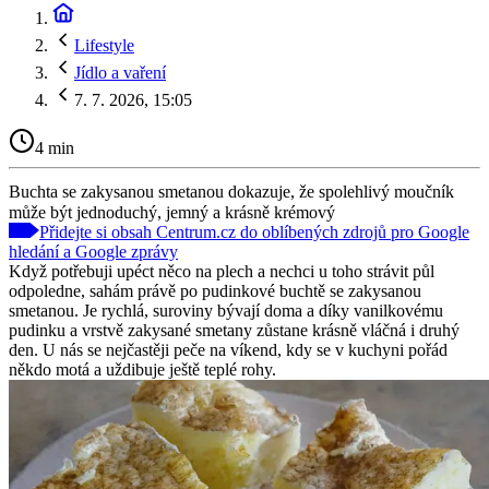
Lifestyle
Jídlo a vaření
7. 7. 2026, 15:05
4 min
Buchta se zakysanou smetanou dokazuje, že spolehlivý moučník
může být jednoduchý, jemný a krásně krémový
Přidejte si obsah Centrum.cz do oblíbených zdrojů pro Google
hledání a Google zprávy
Když potřebuji upéct něco na plech a nechci u toho strávit půl
odpoledne, sahám právě po pudinkové buchtě se zakysanou
smetanou. Je rychlá, suroviny bývají doma a díky vanilkovému
pudinku a vrstvě zakysané smetany zůstane krásně vláčná i druhý
den. U nás se nejčastěji peče na víkend, kdy se v kuchyni pořád
někdo motá a uždibuje ještě teplé rohy.