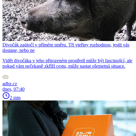
Divočák zaútočí v přímém směru. Tři vteřiny rozhodnou, jestli vás
dostane, nebo ne
Vidět divočáka v jeho přirozeném prostředí může být fascinující, ale
pokud vám nečekaně zkříží cestu, může nastat ošemetná situace.
adbz.cz
dnes, 07:40
2 min