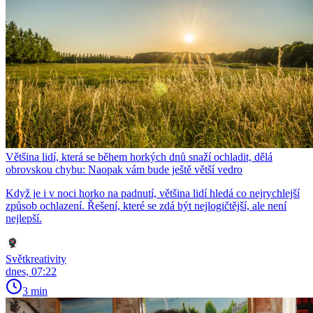
Většina lidí, která se během horkých dnů snaží ochladit, dělá
obrovskou chybu: Naopak vám bude ještě větší vedro
Když je i v noci horko na padnutí, většina lidí hledá co nejrychlejší
způsob ochlazení. Řešení, které se zdá být nejlogičtější, ale není
nejlepší.
Světkreativity
dnes, 07:22
3 min