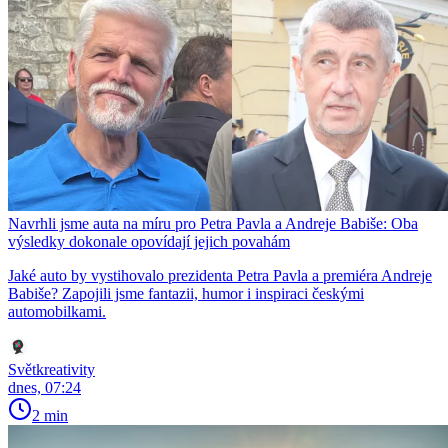
Navrhli jsme auta na míru pro Petra Pavla a Andreje Babiše: Oba
výsledky dokonale opovídají jejich povahám
Jaké auto by vystihovalo prezidenta Petra Pavla a premiéra Andreje
Babiše? Zapojili jsme fantazii, humor i inspiraci českými
automobilkami.
Světkreativity
dnes, 07:24
2 min