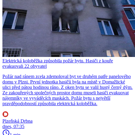
Elektrická koloběžka způsobila požár bytu. Hasiči z kouře
evakuovali 22 obyvatel
Požár nad ránem zcela zdemoloval byt ve druhém patře panelového
domu v Plzni. První jednotka hasičů byla na místě v Domažlické
ulici před pátou hodinou ráno. Z oken bytu se valil hustý černý dým.
Ze zakouřených společných prostor domu museli hasiči evakuovat
nájemníky ve vyváděcích maskách. Požár bytu s největší
pravděpodobností způsobila elektrická koloběžka.
Plzeňská Drbna
dnes, 07:35
1 min