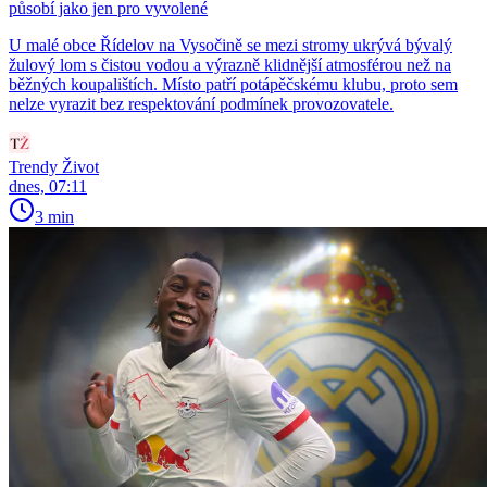
působí jako jen pro vyvolené
U malé obce Řídelov na Vysočině se mezi stromy ukrývá bývalý
žulový lom s čistou vodou a výrazně klidnější atmosférou než na
běžných koupalištích. Místo patří potápěčskému klubu, proto sem
nelze vyrazit bez respektování podmínek provozovatele.
Trendy Život
dnes, 07:11
3 min