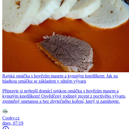
Rajská omáčka s hovězím masem a kynutým knedlíkem: Jak na
hladkou omáčku se základem v silném vývaru
Připravte si nejlepší domácí rajskou omáčku s hovězím masem a
kynutým knedlíkem! Osvědčený rodinný recept z poctivého vývaru,
zjemněný smetanou a bez zbytečného koření, který si zamilujete.
Cooky.cz
dnes, 07:19