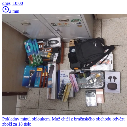
dnes, 10:00
2 min
Pokladny minul obloukem. Muž chtěl z brněnského obchodu odvézt
zboží za 18 tisíc