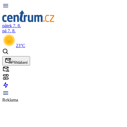
pátek 7. 8.
pá 7. 8.
23°C
Přihlášení
Reklama