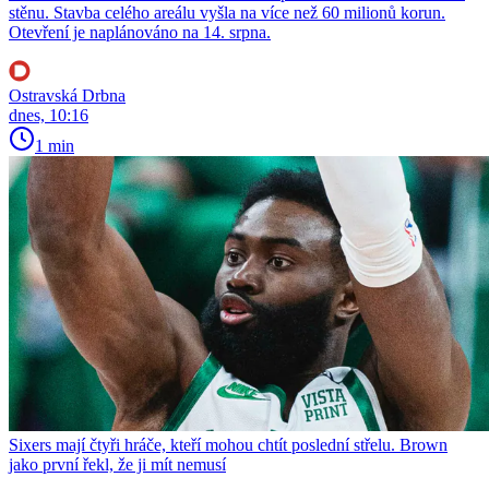
stěnu. Stavba celého areálu vyšla na více než 60 milionů korun.
Otevření je naplánováno na 14. srpna.
Ostravská Drbna
dnes, 10:16
1 min
Sixers mají čtyři hráče, kteří mohou chtít poslední střelu. Brown
jako první řekl, že ji mít nemusí