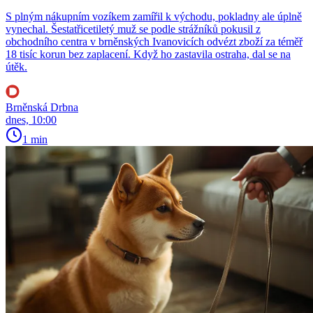
S plným nákupním vozíkem zamířil k východu, pokladny ale úplně
vynechal. Šestatřicetiletý muž se podle strážníků pokusil z
obchodního centra v brněnských Ivanovicích odvézt zboží za téměř
18 tisíc korun bez zaplacení. Když ho zastavila ostraha, dal se na
útěk.
Brněnská Drbna
dnes, 10:00
1 min