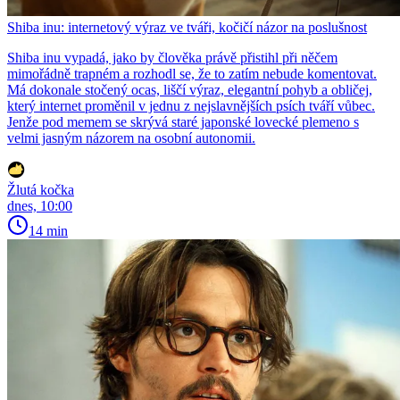
Shiba inu: internetový výraz ve tváři, kočičí názor na poslušnost
Shiba inu vypadá, jako by člověka právě přistihl při něčem
mimořádně trapném a rozhodl se, že to zatím nebude komentovat.
Má dokonale stočený ocas, liščí výraz, elegantní pohyb a obličej,
který internet proměnil v jednu z nejslavnějších psích tváří vůbec.
Jenže pod memem se skrývá staré japonské lovecké plemeno s
velmi jasným názorem na osobní autonomii.
Žlutá kočka
dnes, 10:00
14 min