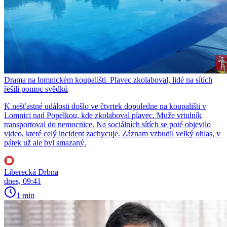
Drama na lomnickém koupališti. Plavec zkolaboval, lidé na sítích
řešili pomoc svědků
K nešťastné události došlo ve čtvrtek dopoledne na koupališti v
Lomnici nad Popelkou, kde zkolaboval plavec. Muže vrtulník
transportoval do nemocnice. Na sociálních sítích se poté objevilo
video, které celý incident zachycuje. Záznam vzbudil velký ohlas, v
pátek už ale byl smazaný.
Liberecká Drbna
dnes, 09:41
1 min