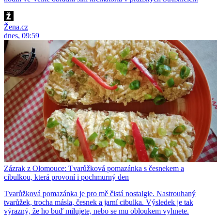
Žena.cz
dnes, 09:59
Zázrak z Olomouce: Tvarůžková pomazánka s česnekem a
cibulkou, která provoní i pochmurný den
Tvarůžková pomazánka je pro mě čistá nostalgie. Nastrouhaný
tvarůžek, trocha másla, česnek a jarní cibulka. Výsledek je tak
výrazný, že ho buď milujete, nebo se mu obloukem vyhnete.