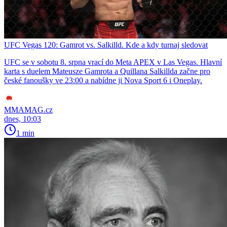
UFC Vegas 120: Gamrot vs. Salkilld. Kde a kdy turnaj sledovat
UFC se v sobotu 8. srpna vrací do Meta APEX v Las Vegas. Hlavní
karta s duelem Mateusze Gamrota a Quillana Salkillda začne pro
české fanoušky ve 23:00 a nabídne ji Nova Sport 6 i Oneplay.
MMAMAG.cz
dnes, 10:03
1 min