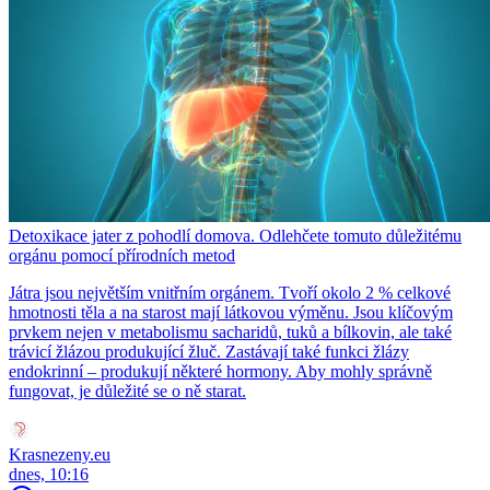
Detoxikace jater z pohodlí domova. Odlehčete tomuto důležitému
orgánu pomocí přírodních metod
Játra jsou největším vnitřním orgánem. Tvoří okolo 2 % celkové
hmotnosti těla a na starost mají látkovou výměnu. Jsou klíčovým
prvkem nejen v metabolismu sacharidů, tuků a bílkovin, ale také
trávicí žlázou produkující žluč. Zastávají také funkci žlázy
endokrinní – produkují některé hormony. Aby mohly správně
fungovat, je důležité se o ně starat.
Krasnezeny.eu
dnes, 10:16