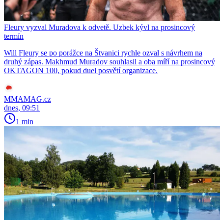
Fleury vyzval Muradova k odvetě. Uzbek kývl na prosincový
termín
Will Fleury se po porážce na Štvanici rychle ozval s návrhem na
druhý zápas. Makhmud Muradov souhlasil a oba míří na prosincový
OKTAGON 100, pokud duel posvětí organizace.
MMAMAG.cz
dnes, 09:51
1 min