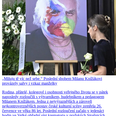
„Miluju tě víc než sebe.“ Poslední sbohem Milanu Knížákovi
provázely salvy i vzkaz manželky
Rodina, přátelé, kolegové i osobnosti veřejného života se v pátek
naposledy rozloučili s výtvarníkem, hudebníkem a pedagogem
Milanem Knížákem. Jedna z nejvýraznějších a zároveň
nejkontroverznějších postav české kulturní scény zemřela 26.
července ve věku 86 let. Poslední rozloučení začalo v jedenáct
hodin ve Velké obřadní síni krematoria v pražských Strašnicích.