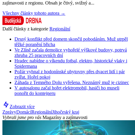
zajímavosti z regionu. Obsah je čtivý, svižný a...
Všechny články tohoto autora →
Další články z kategorie
Regionální
Drsný konflikt před domem skončil pobodáním. Muž utrpěl
těžké poranění břicha
Ve Zlíně začala demolice vyhořelé výškové budovy, potrvá
zhruba 25 pracovních dní
Hradec nabídne o víkendu fotbal, elektro, historické vlaky i
Spidermana
Požár vyhnal z hodonínské ubytovny přes dvacet lidí i pár
zvířat. Hořel pokoj
Záhada z Temného Dolu vyřešena. Neznámý muž je cizinec
V autosalonu začal hořet elektromobil, hasiči ho museli
ponořit do kontejneru
Zobrazit více
Zprávy
Domácí
Regionální
Jihočeský kraj
Vybrali jsme pro vás
Magazíny a zajímavosti