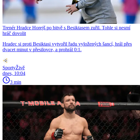
Trenér Hradce Horejš po bitvě s Besiktasem zuřil. Tohle si nesmí
hráč dovolit
Hradec si proti Besiktasi vytvořil řadu vyložených šancí, hrál přes
dvacet minut v přesilovce, a prohrál 0:1.
SportyŽivě
dnes, 10:04
3 min