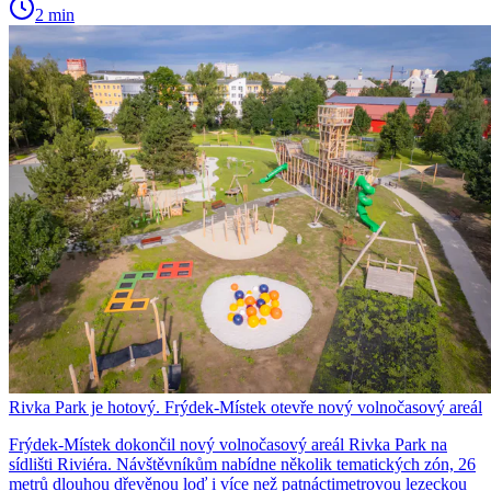
2 min
Rivka Park je hotový. Frýdek-Místek otevře nový volnočasový areál
Frýdek-Místek dokončil nový volnočasový areál Rivka Park na
sídlišti Riviéra. Návštěvníkům nabídne několik tematických zón, 26
metrů dlouhou dřevěnou loď i více než patnáctimetrovou lezeckou