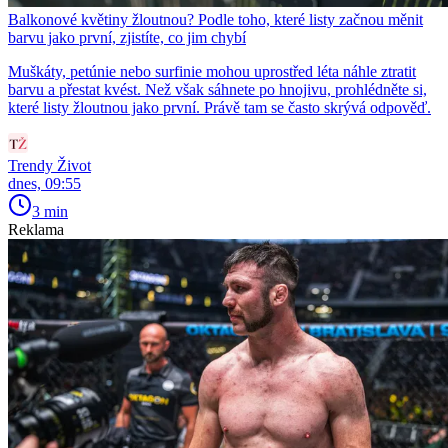
Balkonové květiny žloutnou? Podle toho, které listy začnou měnit
barvu jako první, zjistíte, co jim chybí
Muškáty, petúnie nebo surfinie mohou uprostřed léta náhle ztratit
barvu a přestat kvést. Než však sáhnete po hnojivu, prohlédněte si,
které listy žloutnou jako první. Právě tam se často skrývá odpověď.
Trendy Život
dnes, 09:55
3 min
Reklama