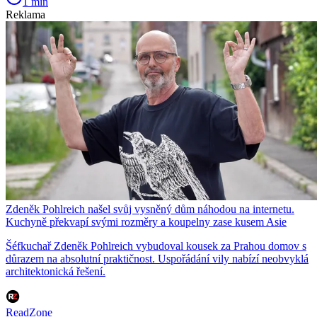
1 min
Reklama
Zdeněk Pohlreich našel svůj vysněný dům náhodou na internetu.
Kuchyně překvapí svými rozměry a koupelny zase kusem Asie
Šéfkuchař Zdeněk Pohlreich vybudoval kousek za Prahou domov s
důrazem na absolutní praktičnost. Uspořádání vily nabízí neobvyklá
architektonická řešení.
ReadZone