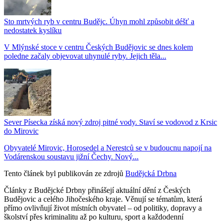
Sto mrtvých ryb v centru Budějc. Úhyn mohl způsobit déšť a
nedostatek kyslíku
V Mlýnské stoce v centru Českých Budějovic se dnes kolem
poledne začaly objevovat uhynulé ryby. Jejich těla...
Sever Písecka získá nový zdroj pitné vody. Staví se vodovod z Krsic
do Mirovic
Obyvatelé Mirovic, Horosedel a Nerestců se v budoucnu napojí na
Vodárenskou soustavu jižní Čechy. Nový...
Tento článek byl publikován ze zdrojů
Budějcká Drbna
Články z Budějcké Drbny přinášejí aktuální dění z Českých
Budějovic a celého Jihočeského kraje. Věnují se tématům, která
přímo ovlivňují život místních obyvatel – od politiky, dopravy a
školství přes kriminalitu až po kulturu, sport a každodenní