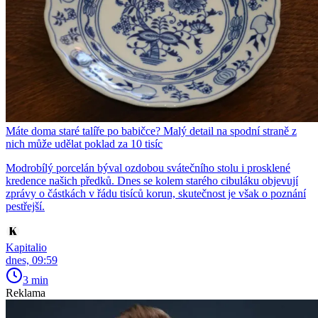
Máte doma staré talíře po babičce? Malý detail na spodní straně z
nich může udělat poklad za 10 tisíc
Modrobílý porcelán býval ozdobou svátečního stolu i prosklené
kredence našich předků. Dnes se kolem starého cibuláku objevují
zprávy o částkách v řádu tisíců korun, skutečnost je však o poznání
pestřejší.
Kapitalio
dnes, 09:59
3 min
Reklama