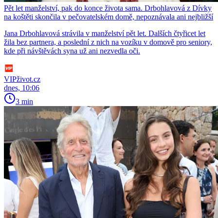
Pět let manželství, pak do konce života sama. Drbohlavová z Dívky
na koštěti skončila v pečovatelském domě, nepoznávala ani nejbližší
Jana Drbohlavová strávila v manželství pět let. Dalších čtyřicet let
žila bez partnera, a poslední z nich na vozíku v domově pro seniory,
kde při návštěvách syna už ani nezvedla oči.
VIPživot.cz
dnes, 10:06
3 min