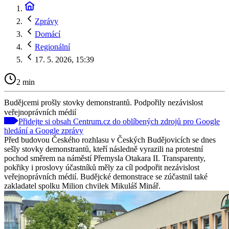
Zprávy
Domácí
Regionální
17. 5. 2026, 15:39
2 min
Budějcemi prošly stovky demonstrantů. Podpořily nezávislost
veřejnoprávních médií
Přidejte si obsah Centrum.cz do oblíbených zdrojů pro Google
hledání a Google zprávy
Před budovou Českého rozhlasu v Českých Budějovicích se dnes
sešly stovky demonstrantů, kteří následně vyrazili na protestní
pochod směrem na náměstí Přemysla Otakara II. Transparenty,
pokřiky i proslovy účastníků měly za cíl podpořit nezávislost
veřejnoprávních médií. Budějcké demonstrace se zúčastnil také
zakladatel spolku Milion chvilek Mikuláš Minář.