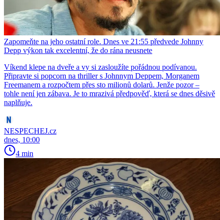
Zapomeňte na jeho ostatní role. Dnes ve 21:55 předvede Johnny
Depp výkon tak excelentní, že do rána neusnete
Víkend klepe na dveře a vy si zasloužíte pořádnou podívanou.
Připravte si popcorn na thriller s Johnnym Deppem, Morganem
Freemanem a rozpočtem přes sto milionů dolarů. Jenže pozor –
tohle není jen zábava. Je to mrazivá předpověď, která se dnes děsivě
naplňuje.
NESPECHEJ.cz
dnes, 10:00
4 min