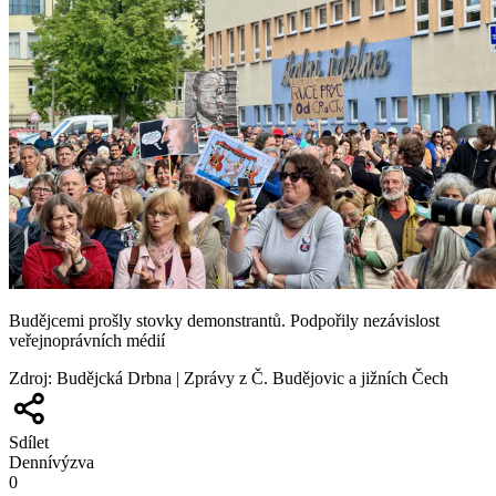
Budějcemi prošly stovky demonstrantů. Podpořily nezávislost
veřejnoprávních médií
Zdroj
:
Budějcká Drbna | Zprávy z Č. Budějovic a jižních Čech
Sdílet
Denní
výzva
0