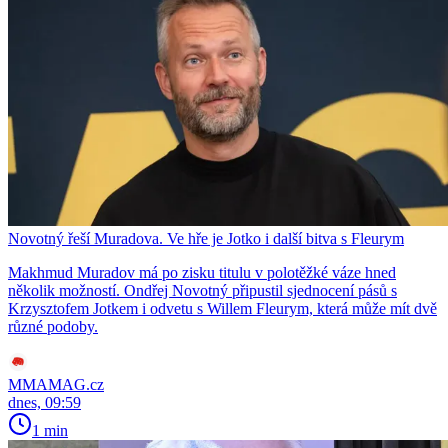
Novotný řeší Muradova. Ve hře je Jotko i další bitva s Fleurym
Makhmud Muradov má po zisku titulu v polotěžké váze hned
několik možností. Ondřej Novotný připustil sjednocení pásů s
Krzysztofem Jotkem i odvetu s Willem Fleurym, která může mít dvě
různé podoby.
MMAMAG.cz
dnes, 09:59
1 min