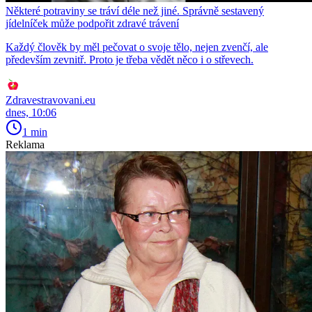
Některé potraviny se tráví déle než jiné. Správně sestavený
jídelníček může podpořit zdravé trávení
Každý člověk by měl pečovat o svoje tělo, nejen zvenčí, ale
především zevnitř. Proto je třeba vědět něco i o střevech.
Zdravestravovani.eu
dnes, 10:06
1 min
Reklama