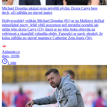
Michael Douglas ukázal svou největší pýchu: Dcera Carys bere
dech, oči zdědila po slavné matce
Hollywoodský velikán Michael Douglas (81) se na Mallorce dočkal
mimořádné pocty. Ještě větší pozornost než prestižní ocenění ale
strhla jeho dcera Carys (23), která se po jeho boku objevila na
veřejnosti a okamžitě vzbudila obdiv. Fanoušci se navíc shodují, že
krásu zdědila po slavné mamince Catherine Zeta-Jones (56).
Aplausin.cz
dnes, 10:06
1 min