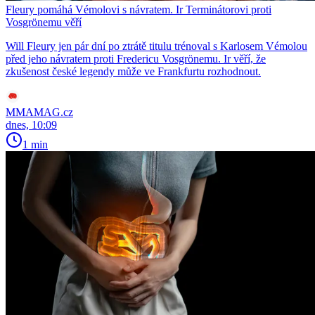
Fleury pomáhá Vémolovi s návratem. Ir Terminátorovi proti
Vosgrönemu věří
Will Fleury jen pár dní po ztrátě titulu trénoval s Karlosem Vémolou
před jeho návratem proti Fredericu Vosgrönemu. Ir věří, že
zkušenost české legendy může ve Frankfurtu rozhodnout.
MMAMAG.cz
dnes, 10:09
1 min