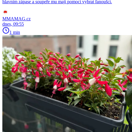
hlavním zápase a soupeře mu mají pomoci vybrat fanoušci.
MMAMAG.cz
dnes, 09:55
1 min