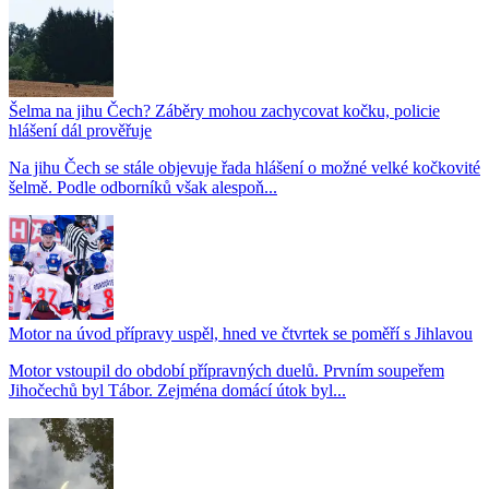
Šelma na jihu Čech? Záběry mohou zachycovat kočku, policie
hlášení dál prověřuje
Na jihu Čech se stále objevuje řada hlášení o možné velké kočkovité
šelmě. Podle odborníků však alespoň...
Motor na úvod přípravy uspěl, hned ve čtvrtek se poměří s Jihlavou
Motor vstoupil do období přípravných duelů. Prvním soupeřem
Jihočechů byl Tábor. Zejména domácí útok byl...