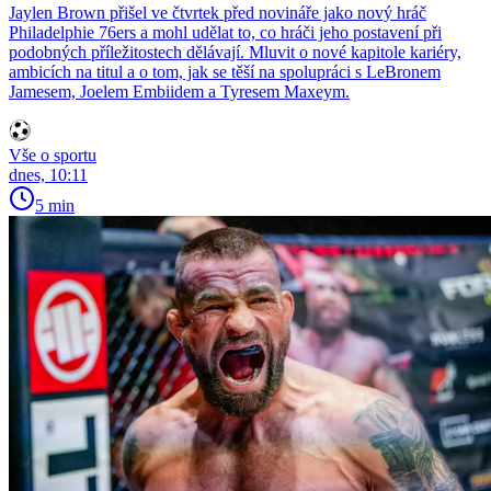
Jaylen Brown přišel ve čtvrtek před novináře jako nový hráč
Philadelphie 76ers a mohl udělat to, co hráči jeho postavení při
podobných příležitostech dělávají. Mluvit o nové kapitole kariéry,
ambicích na titul a o tom, jak se těší na spolupráci s LeBronem
Jamesem, Joelem Embiidem a Tyresem Maxeym.
Vše o sportu
dnes, 10:11
5 min