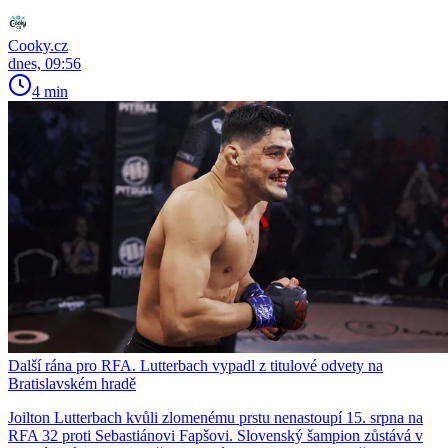
Cooky.cz
dnes, 09:56
4 min
Další rána pro RFA. Lutterbach vypadl z titulové odvety na
Bratislavském hradě
Joilton Lutterbach kvůli zlomenému prstu nenastoupí 15. srpna na
RFA 32 proti Sebastiánovi Fapšovi. Slovenský šampion zůstává v