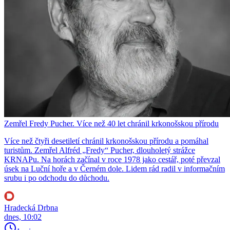
Zemřel Fredy Pucher. Více než 40 let chránil krkonošskou přírodu
Více než čtyři desetiletí chránil krkonošskou přírodu a pomáhal
turistům. Zemřel Alfréd „Fredy“ Pucher, dlouholetý strážce
KRNAPu. Na horách začínal v roce 1978 jako cestář, poté převzal
úsek na Luční hoře a v Černém dole. Lidem rád radil v informačním
srubu i po odchodu do důchodu.
Hradecká Drbna
dnes, 10:02