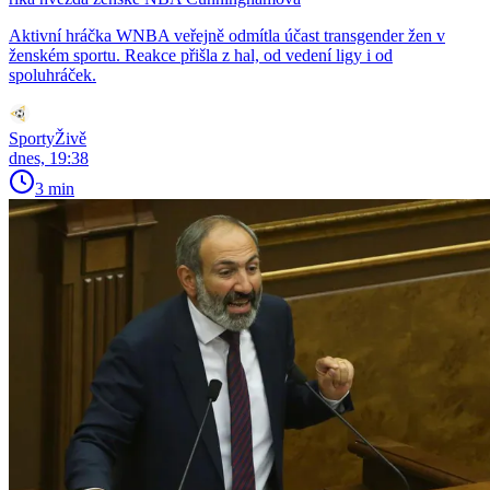
Aktivní hráčka WNBA veřejně odmítla účast transgender žen v
ženském sportu. Reakce přišla z hal, od vedení ligy i od
spoluhráček.
SportyŽivě
dnes, 19:38
3 min