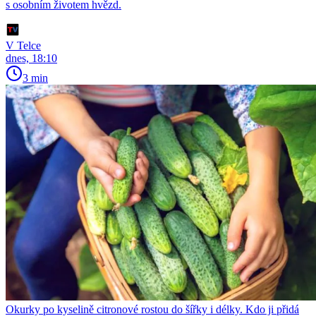
s osobním životem hvězd.
V Telce
dnes, 18:10
3 min
Okurky po kyselině citronové rostou do šířky i délky. Kdo ji přidá