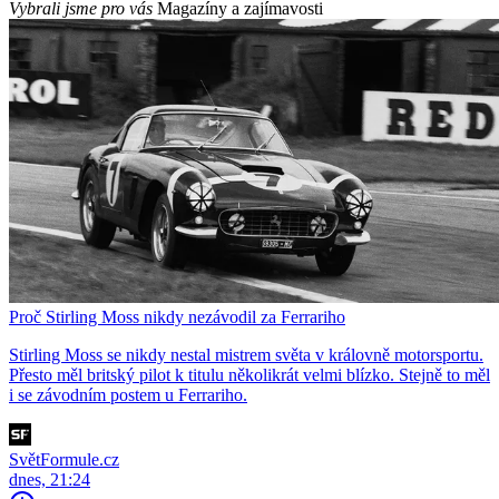
Vybrali jsme pro vás
Magazíny a zajímavosti
Proč Stirling Moss nikdy nezávodil za Ferrariho
Stirling Moss se nikdy nestal mistrem světa v královně motorsportu.
Přesto měl britský pilot k titulu několikrát velmi blízko. Stejně to měl
i se závodním postem u Ferrariho.
SvětFormule.cz
dnes, 21:24