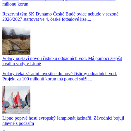
milionu korun
Rezervní tým SK Dynamo České Budějovice nebude v sezoně
2026/2027 startovat ve 4. české fotbalové lize,...
Volary postaví novou čističku odpadních vod. Má pomoci zlepšit
kvalitu vody v Lipně
Volary čeká zásadní investice do nové čistírny odpadních vod.
Projekt za 100 milionů korun má pomoci snížit...
Lipno poprvé hostí evropský šampionát jachtařů. Závodníci bojují
hlavně s počasím