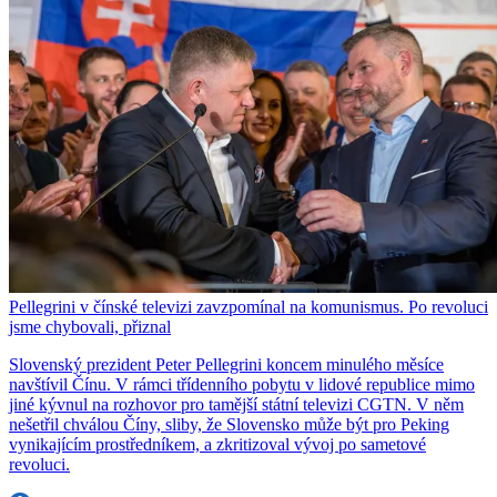
Pellegrini v čínské televizi zavzpomínal na komunismus. Po revoluci
jsme chybovali, přiznal
Slovenský prezident Peter Pellegrini koncem minulého měsíce
navštívil Čínu. V rámci třídenního pobytu v lidové republice mimo
jiné kývnul na rozhovor pro tamější státní televizi CGTN. V něm
nešetřil chválou Číny, sliby, že Slovensko může být pro Peking
vynikajícím prostředníkem, a zkritizoval vývoj po sametové
revoluci.