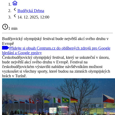
Budějcká Drbna
14. 12. 2025, 12:00
1 min
Budějovický olympijský festival bude největší akcí svého druhu v
Evropě
Přidejte si obsah Centrum.cz do oblíbených zdrojů pro Google
hledání a Google zprávy
Českobudějovický olympijský festival, který se uskuteční v únoru,
bude největší akcí svého druhu v Evropě. Festival na
českobudějovickém výstavišti nabídne návštěvníkům možnost
vyzkoušet si všechny sporty, které budou na zimních olympijských
hrách v Turíně.