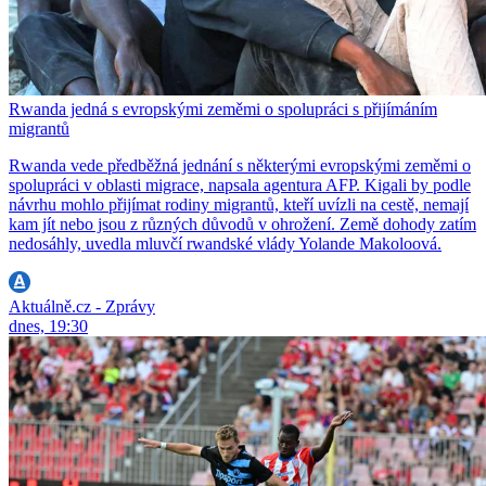
Rwanda jedná s evropskými zeměmi o spolupráci s přijímáním
migrantů
Rwanda vede předběžná jednání s některými evropskými zeměmi o
spolupráci v oblasti migrace, napsala agentura AFP. Kigali by podle
návrhu mohlo přijímat rodiny migrantů, kteří uvízli na cestě, nemají
kam jít nebo jsou z různých důvodů v ohrožení. Země dohody zatím
nedosáhly, uvedla mluvčí rwandské vlády Yolande Makoloová.
Aktuálně.cz - Zprávy
dnes, 19:30