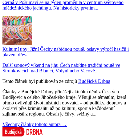
Černá v Pošumaví se na týden proměnila v centrum světového
mládežnického jachtingu. Na historicky prvním...
Kulturní tipy: Jižní Čechy nabídnou poutě, oslavy výročí hasičů i
plavení dřeva
Další srpnový víkend na jihu Čech nabídne tradiční poutě ve
Strunkovicích nad Blanicí, Volyni nebo Vacově....
Tento článek byl publikován ze zdrojů
Budějcká Drbna
Články z Budějcké Drbny přinášejí aktuální dění z Českých
Budějovic a celého Jihočeského kraje. Věnují se tématům, která
přímo ovlivňují život místních obyvatel – od politiky, dopravy a
školství přes kriminalitu až po kulturu, sport a každodenní
zajímavosti z regionu. Obsah je čtivý, svižný a...
Všechny články tohoto autora →