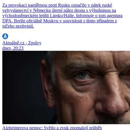
Za provokaci namířenou proti Rusku označilo v pátek ruské
velvyslanectví v Německu úterní nález dronu s výbušninou na
východoněmeckém letišti Lipsko/Halle. Informuje o tom agentura
DPA. Berlín oficiálně Moskvu v souvislosti s tímto případem z
ničeho neobvinil.
Aktuálně.cz - Zprávy
dnes, 20:23
Alzheimerova nemoc: Světlo a zvuk zpomalují průběh