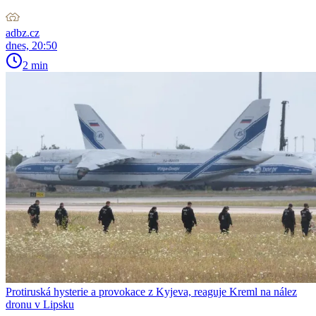
adbz.cz
dnes, 20:50
2 min
Protiruská hysterie a provokace z Kyjeva, reaguje Kreml na nález
dronu v Lipsku