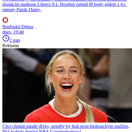
domácím stadionu Liberci 0:1. Hostům zajistil tři body gólem z 61.
minuty Patrik Dulay.
Brněnská Drbna
dnes, 19:40
2 min
Reklama
Chci chránit mladé dívky, neměly by hrát proti biologickým mužům,
říká hvězda ženské NBA Cunninghamová