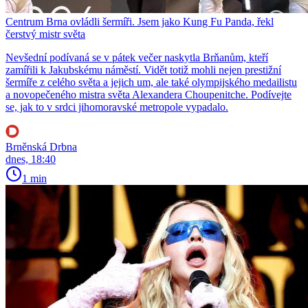
Centrum Brna ovládli šermíři. Jsem jako Kung Fu Panda, řekl
čerstvý mistr světa
Nevšední podívaná se v pátek večer naskytla Brňanům, kteří
zamířili k Jakubskému náměstí. Vidět totiž mohli nejen prestižní
šermíře z celého světa a jejich um, ale také olympijského medailistu
a novopečeného mistra světa Alexandera Choupenitche. Podívejte
se, jak to v srdci jihomoravské metropole vypadalo.
Brněnská Drbna
dnes, 18:40
1 min