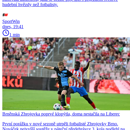
hudební hvězdy než fotbalisty.
SportWin
dnes, 19:41
1 min
Brněnská Zbrojovka poprvé klopýtla, doma nestačila na Liberec
První porážku v nové sezoně utrpěli fotbalisté Zbrojovky Brno.
Nováček nejvyšší soutěže v páteční předehrávce 3. kola podlehl na