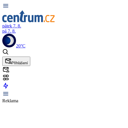
pátek 7. 8.
pá 7. 8.
20°C
Přihlášení
Reklama