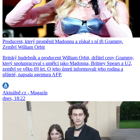
Producent, který proměnil Madonnu a získal s ní tři Grammy.
Zemřel William Orbit
Britský hudebník a producent William Orbit, držitel ceny Grammy,
který spolupracoval s umělci jako Madonna, Britney Spears a U2,
zemřel ve věku 69 let. O jeho úmrtí informovali jeho rodina a
přátelé, napsala agentura AFP.
Aktuálně.cz - Magazín
dnes, 18:22