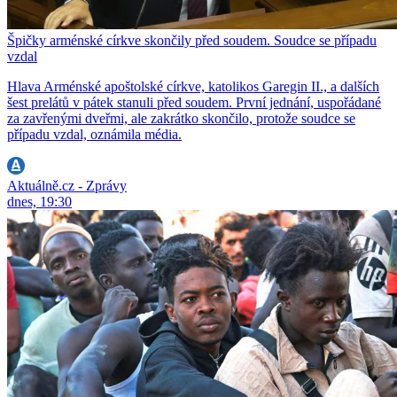
Špičky arménské církve skončily před soudem. Soudce se případu
vzdal
Hlava Arménské apoštolské církve, katolikos Garegin II., a dalších
šest prelátů v pátek stanuli před soudem. První jednání, uspořádané
za zavřenými dveřmi, ale zakrátko skončilo, protože soudce se
případu vzdal, oznámila média.
Aktuálně.cz - Zprávy
dnes, 19:30