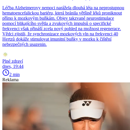
Léčba Alzheimerovy nemoci narážela dlouhá léta na neprostupnou
hematoencefalickou bariéru, která bránila většině léků proniknout
přímo k mozkovým buňkám. Objev takzvané neurostimulace
pomocí blikajícího světla a zvukových impulsů o specifické
frekvenci však přináší zcela nový pohled na možnost regenerace.
Vědci zjistili, že synchronizace mozkových vln na frekvenci 40
Hertzů dokáže stimulovat imunitní buňky v mozku k čištění
nebezpečných usazenin.
Plné zdraví
dnes, 19:44
2 min
Reklama