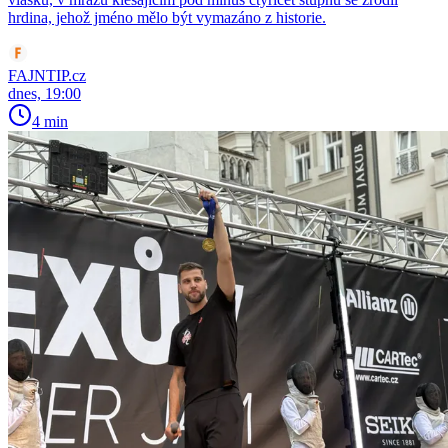
hrdina, jehož jméno mělo být vymazáno z historie.
FAJNTIP.cz
dnes, 19:00
4 min