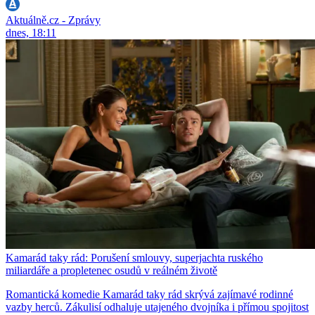
Aktuálně.cz - Zprávy
dnes, 18:11
Kamarád taky rád: Porušení smlouvy, superjachta ruského
miliardáře a propletenec osudů v reálném životě
Romantická komedie Kamarád taky rád skrývá zajímavé rodinné
vazby herců. Zákulisí odhaluje utajeného dvojníka i přímou spojitost