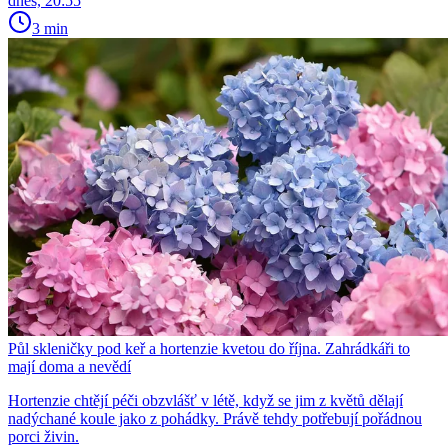
dnes, 20:55
3 min
Půl skleničky pod keř a hortenzie kvetou do října. Zahrádkáři to
mají doma a nevědí
Hortenzie chtějí péči obzvlášť v létě, když se jim z květů dělají
nadýchané koule jako z pohádky. Právě tehdy potřebují pořádnou
porci živin.