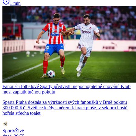
1 min
Fanoušci fotbalové Sparty předvedli nepochopitelné chování. Klub
musí zaplatit tučnou pokutu
Sparta Praha dostala za výtržnosti svých fanoušků v Brně pokutu
300 000 Kč. Světlice letěly směrem k hrací ploše, v sektoru hostů
hořela střecha toalet.
SportyŽivě