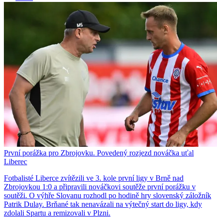
První porážka pro Zbrojovku. Povedený rozjezd nováčka uťal
Liberec
Fotbalisté Liberce zvítězili ve 3. kole první ligy v Brně nad
Zbrojovkou 1:0 a připravili nováčkovi soutěže první porážku v
soutěži. O výhře Slovanu rozhodl po hodině hry slovenský záložník
Patrik Dulay. Brňané tak nenavázali na výtečný start do ligy, kdy
zdolali Spartu a remizovali v Plzni.