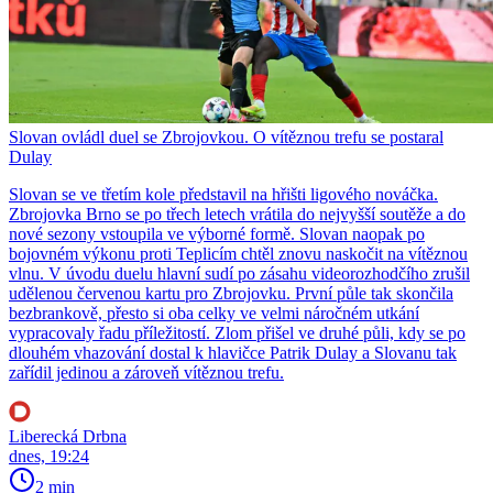
Slovan ovládl duel se Zbrojovkou. O vítěznou trefu se postaral
Dulay
Slovan se ve třetím kole představil na hřišti ligového nováčka.
Zbrojovka Brno se po třech letech vrátila do nejvyšší soutěže a do
nové sezony vstoupila ve výborné formě. Slovan naopak po
bojovném výkonu proti Teplicím chtěl znovu naskočit na vítěznou
vlnu. V úvodu duelu hlavní sudí po zásahu videorozhodčího zrušil
udělenou červenou kartu pro Zbrojovku. První půle tak skončila
bezbrankově, přesto si oba celky ve velmi náročném utkání
vypracovaly řadu příležitostí. Zlom přišel ve druhé půli, kdy se po
dlouhém vhazování dostal k hlavičce Patrik Dulay a Slovanu tak
zařídil jedinou a zároveň vítěznou trefu.
Liberecká Drbna
dnes, 19:24
2 min