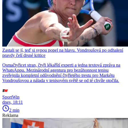
Zastali se jí, teď si sypou popel na hlavu. Vondroušová po odhalení
pravdy čelí drsné kritice
Osmačtyřicet stran, čtyři lékařští experti a jedna textová zpráva na
WhatsAppu. Mezinárodní agentura pro bezúhonnost tenisu
zveřejnila kompletní odůvodnění čtyřletého trestu pro Markétu
Vondroušovou a nálada v tenisovém světě se od té chvíle otočila.
SportWin
dnes, 18:11
2 min
Reklama