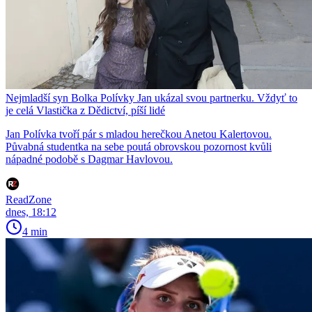
Nejmladší syn Bolka Polívky Jan ukázal svou partnerku. Vždyť to
je celá Vlastička z Dědictví, píší lidé
Jan Polívka tvoří pár s mladou herečkou Anetou Kalertovou.
Půvabná studentka na sebe poutá obrovskou pozornost kvůli
nápadné podobě s Dagmar Havlovou.
ReadZone
dnes, 18:12
4 min