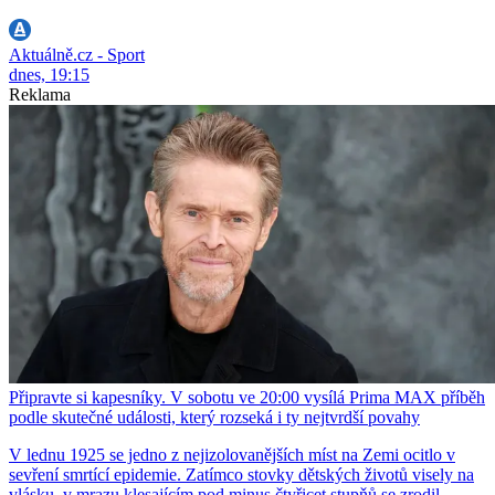
Aktuálně.cz - Sport
dnes, 19:15
Reklama
Připravte si kapesníky. V sobotu ve 20:00 vysílá Prima MAX příběh
podle skutečné události, který rozseká i ty nejtvrdší povahy
V lednu 1925 se jedno z nejizolovanějších míst na Zemi ocitlo v
sevření smrtící epidemie. Zatímco stovky dětských životů visely na
vlásku, v mrazu klesajícím pod minus čtyřicet stupňů se zrodil