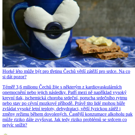
Horké léto může být pro třetinu Čechů větší zátěží pro srdce. Na co
si dát pozor?
Téměř 3,6 milionu Čechů žije s některým z kardiovaskulárních
onemocnění nebo jejich následky. Patří mezi ně například vysoký
krevní tlak, ischemická choroba srdeční, porucha srdečního rytmu
nebo stav po cévní mozkové příhodě. Právě tito lidé mohou hůře
zvládat vysoké letní teploty, dehydrataci, větší fyzickou zátěž i
změny režimu během dovolených. Častější konzumace alkoholu pak
může riziko dále zvyšovat. Jak tedy riziko problémů se srdcem co
nejvíc snížit?