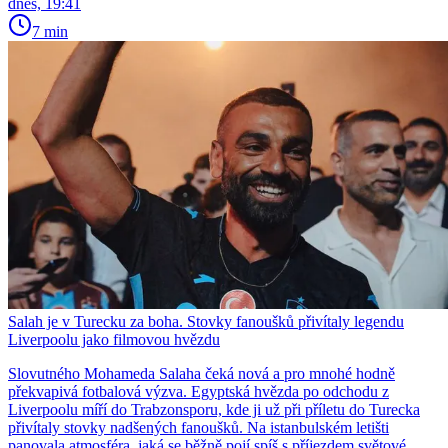
dnes, 19:41
7 min
Salah je v Turecku za boha. Stovky fanoušků přivítaly legendu
Liverpoolu jako filmovou hvězdu
Slovutného Mohameda Salaha čeká nová a pro mnohé hodně
překvapivá fotbalová výzva. Egyptská hvězda po odchodu z
Liverpoolu míří do Trabzonsporu, kde ji už při příletu do Turecka
přivítaly stovky nadšených fanoušků. Na istanbulském letišti
panovala atmosféra, jaká se běžně pojí spíš s příjezdem světové