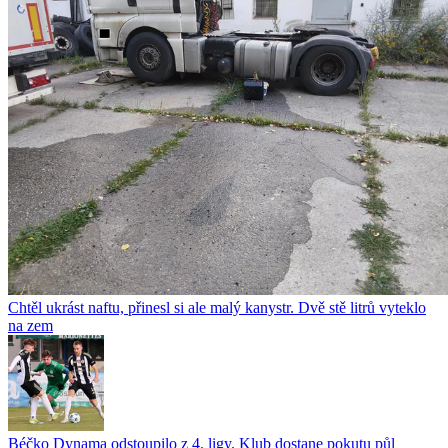
Chtěl ukrást naftu, přinesl si ale malý kanystr. Dvě stě litrů vyteklo
na zem
Béčko Dynama odstoupilo z 4. ligy. Klub dostane pokutu půl