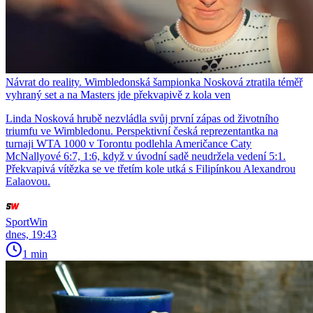
Návrat do reality. Wimbledonská šampionka Nosková ztratila téměř
vyhraný set a na Masters jde překvapivě z kola ven
Linda Nosková hrubě nezvládla svůj první zápas od životního
triumfu ve Wimbledonu. Perspektivní česká reprezentantka na
turnaji WTA 1000 v Torontu podlehla Američance Caty
McNallyové 6:7, 1:6, když v úvodní sadě neudržela vedení 5:1.
Překvapivá vítězka se ve třetím kole utká s Filipínkou Alexandrou
Ealaovou.
SportWin
dnes, 19:43
1 min