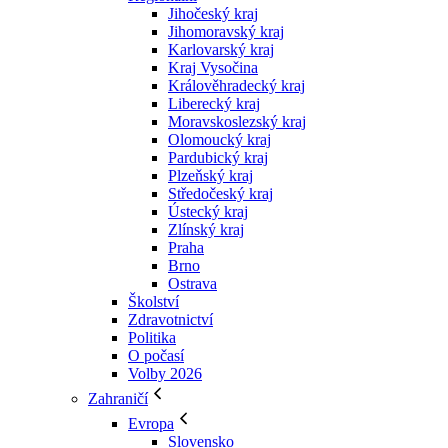
Jihočeský kraj
Jihomoravský kraj
Karlovarský kraj
Kraj Vysočina
Králověhradecký kraj
Liberecký kraj
Moravskoslezský kraj
Olomoucký kraj
Pardubický kraj
Plzeňský kraj
Středočeský kraj
Ústecký kraj
Zlínský kraj
Praha
Brno
Ostrava
Školství
Zdravotnictví
Politika
O počasí
Volby 2026
Zahraničí
Evropa
Slovensko