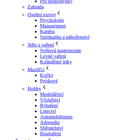
Pro hospodyňky
Zahrada
Osobní rozvoj
Psychologie
Management
Kariéra
Spiritualita a náboženství
Jídlo a vaření
Světová gastronomie
Levné vaření
Kulinářské triky
Mazlíčci
Kočky
Pejskové
Hobby
Modelářství
Včelařství
Rybaření
Letectví
Automobilismus
Adrenalin
Sběratelství
Houbaření