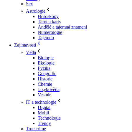
Sex
Astrologie
Horoskopy
Tarot a karty
Andělé a tajemná znamení
Numerologie
Tajemno
Zajímavosti
Věda
Biologie
Ekologie
Fyzika
Geografie
Historie
Chemie
Jazykověda
Vesmír
IT a technologie
Digital
Mobil
Technologie
Trendy
True crime