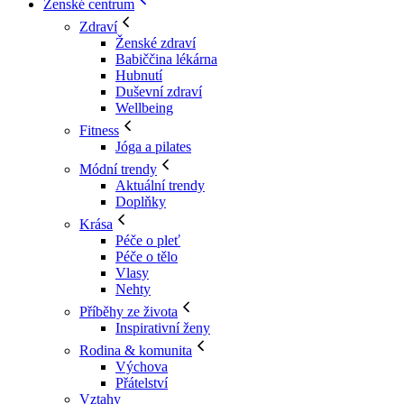
Ženské centrum
Zdraví
Ženské zdraví
Babiččina lékárna
Hubnutí
Duševní zdraví
Wellbeing
Fitness
Jóga a pilates
Módní trendy
Aktuální trendy
Doplňky
Krása
Péče o pleť
Péče o tělo
Vlasy
Nehty
Příběhy ze života
Inspirativní ženy
Rodina & komunita
Výchova
Přátelství
Vztahy