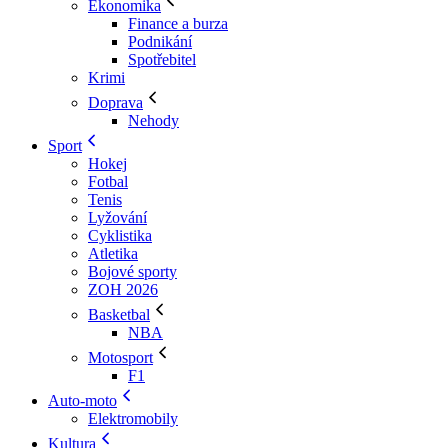
Ekonomika
Finance a burza
Podnikání
Spotřebitel
Krimi
Doprava
Nehody
Sport
Hokej
Fotbal
Tenis
Lyžování
Cyklistika
Atletika
Bojové sporty
ZOH 2026
Basketbal
NBA
Motosport
F1
Auto-moto
Elektromobily
Kultura