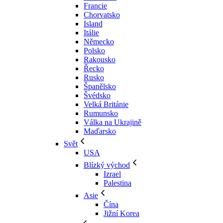
Francie
Chorvatsko
Island
Itálie
Německo
Polsko
Rakousko
Řecko
Rusko
Španělsko
Švédsko
Velká Británie
Rumunsko
Válka na Ukrajině
Maďarsko
Svět
USA
Blízký východ
Izrael
Palestina
Asie
Čína
Jižní Korea