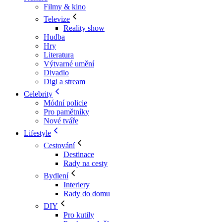
Filmy & kino
Televize
Reality show
Hudba
Hry
Literatura
Výtvarné umění
Divadlo
Digi a stream
Celebrity
Módní policie
Pro pamětníky
Nové tváře
Lifestyle
Cestování
Destinace
Rady na cesty
Bydlení
Interiery
Rady do domu
DIY
Pro kutily