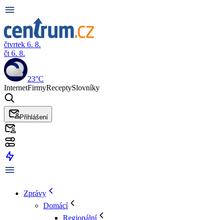
čtvrtek 6. 8.
čt 6. 8.
23°C
Internet
Firmy
Recepty
Slovníky
Přihlášení
Zprávy
Domácí
Regionální