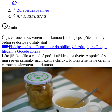
Zdravestravovani.eu
9. 12. 2025, 07:10
2 min
Čaj s citronem, zázvorem a kurkumou jako nejlepší přítel imunity.
Jedná se doslova o zlatý grál
Přidejte si obsah Centrum.cz do oblíbených zdrojů pro Google
hledání a Google zprávy
Léto již skončilo a chladné počasí už klepe na dveře. A společně s
ním i první příznaky nachlazení a chřipky. Připravte se na ně čajem s
citronem, zázvorem a kurkumou.