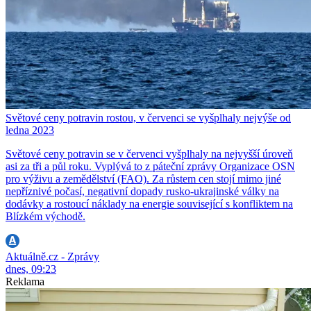
Světové ceny potravin rostou, v červenci se vyšplhaly nejvýše od
ledna 2023
Světové ceny potravin se v červenci vyšplhaly na nejvyšší úroveň
asi za tři a půl roku. Vyplývá to z páteční zprávy Organizace OSN
pro výživu a zemědělství (FAO). Za růstem cen stojí mimo jiné
nepříznivé počasí, negativní dopady rusko-ukrajinské války na
dodávky a rostoucí náklady na energie související s konfliktem na
Blízkém východě.
Aktuálně.cz - Zprávy
dnes, 09:23
Reklama