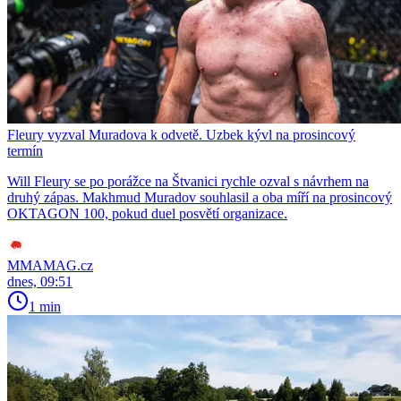
Fleury vyzval Muradova k odvetě. Uzbek kývl na prosincový
termín
Will Fleury se po porážce na Štvanici rychle ozval s návrhem na
druhý zápas. Makhmud Muradov souhlasil a oba míří na prosincový
OKTAGON 100, pokud duel posvětí organizace.
MMAMAG.cz
dnes, 09:51
1 min