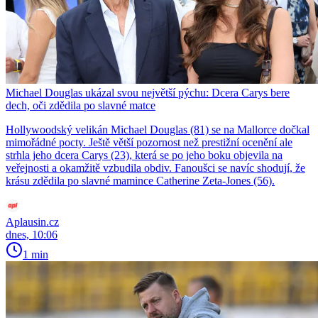
Michael Douglas ukázal svou největší pýchu: Dcera Carys bere
dech, oči zdědila po slavné matce
Hollywoodský velikán Michael Douglas (81) se na Mallorce dočkal
mimořádné pocty. Ještě větší pozornost než prestižní ocenění ale
strhla jeho dcera Carys (23), která se po jeho boku objevila na
veřejnosti a okamžitě vzbudila obdiv. Fanoušci se navíc shodují, že
krásu zdědila po slavné mamince Catherine Zeta-Jones (56).
Aplausin.cz
dnes, 10:06
1 min