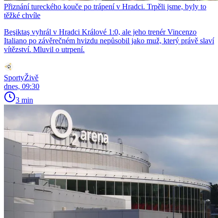
Přiznání tureckého kouče po trápení v Hradci. Trpěli jsme, byly to
těžké chvíle
Beşiktaş vyhrál v Hradci Králové 1:0, ale jeho trenér Vincenzo
Italiano po závěrečném hvizdu nepůsobil jako muž, který právě slaví
vítězství. Mluvil o utrpení.
SportyŽivě
dnes, 09:30
3 min