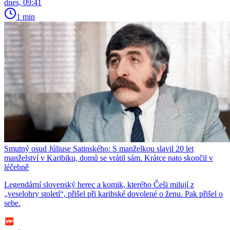
dnes, 09:41
1 min
Smutný osud Júliuse Satinského: S manželkou slavil 20 let
manželství v Karibiku, domů se vrátil sám. Krátce nato skončil v
léčebně
Legendární slovenský herec a komik, kterého Češi milují z
„veselohry století“, přišel při karibské dovolené o ženu. Pak přišel o
sebe.