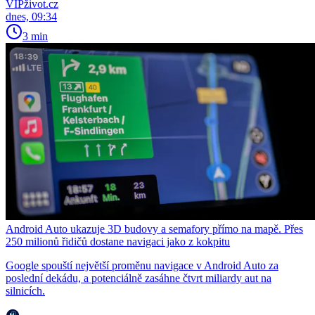
VIPživot.cz
dnes, 09:34
3 min
Android Auto ukazuje 3D budovy a semafory přímo na mapě. Přes
250 milionů řidičů dostane navigaci jako z kokpitu
Google spouští největší proměnu navigace v Android Auto za
poslední dekádu, a potenciálně zasáhne čtvrt miliardy aut na
silnicích.