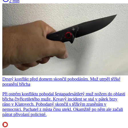
2 min
Drsný konflikt před domem skončil pobodáním. Muž utrpěl těžké
poranění břicha
Při ostrém konfliktu pobodal šestapadesátiletý muž nožem do oblasti
břicha čtyřicetiletého muže. Krvavý incident se stal v pátek brzy
ráno v Klatovech. Pobodaný skončil s těžkým zraněním v
nemocnici. Pachatel z místa činu utekl. Okamžitě po něm ale začali
pátrat přivolaní policisté.