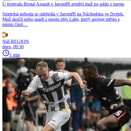
U festivalu Brutal Assault v Jaroměři zemřel muž po pádu z mostu
Smrtelná nehoda se odehrála v Jaroměři na Náchodsku ve čtvrtek.
Muž skočil nebo spadl z mostu přes Labe, který spojuje město s
místní částí…
Náš REGION
dnes, 09:30
1 min