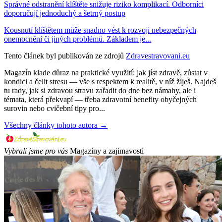
Správné odstranění klíštěte snižuje riziko komplikací. Odborníci
doporučují jednoduchý a šetrný postup
Kousnutí klíštětem může snadno vést k rozvoji nebezpečných
onemocnění či jiných problémů. Základem je...
Tento článek byl publikován ze zdrojů
Zdravestravovani.eu
Magazín klade důraz na praktické využití: jak jíst zdravě, zůstat v
kondici a čelit stresu — vše s respektem k realitě, v níž žiješ. Najdeš
tu rady, jak si zdravou stravu zařadit do dne bez námahy, ale i
témata, která překvapí — třeba zdravotní benefity obyčejných
surovin nebo cvičební tipy pro...
Všechny články tohoto autora →
Vybrali jsme pro vás
Magazíny a zajímavosti