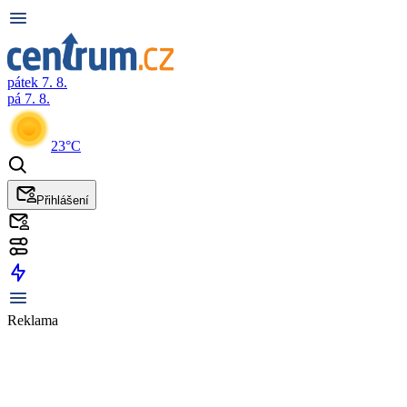
pátek 7. 8.
pá 7. 8.
23°C
Přihlášení
Reklama