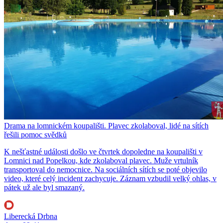
Drama na lomnickém koupališti. Plavec zkolaboval, lidé na sítích
řešili pomoc svědků
K nešťastné události došlo ve čtvrtek dopoledne na koupališti v
Lomnici nad Popelkou, kde zkolaboval plavec. Muže vrtulník
transportoval do nemocnice. Na sociálních sítích se poté objevilo
video, které celý incident zachycuje. Záznam vzbudil velký ohlas, v
pátek už ale byl smazaný.
Liberecká Drbna