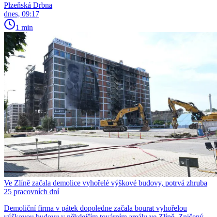
Plzeňská Drbna
dnes, 09:17
1 min
Ve Zlíně začala demolice vyhořelé výškové budovy, potrvá zhruba
25 pracovních dní
Demoliční firma v pátek dopoledne začala bourat vyhořelou
výškovou budovu v někdejším továrním areálu ve Zlíně. Zničený