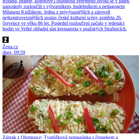
Rodina, přátelé, kolegové i osobnosti veřejného života se v pátek
naposledy rozloučili s výtvarníkem, hudebníkem a pedagogem
Milanem Knížákem. Jedna z nejvýraznějších a zároveň
nejkontroverznějších postav české kulturní scény zemřela 26.
července ve věku 86 let. Poslední rozloučení začalo v jedenáct
hodin ve Velké obřadní síni krematoria v pražských Strašnicích.
Žena.cz
dnes, 09:59
Zázrak z Olomouce: Tvarůžková pomazánka s česnekem a