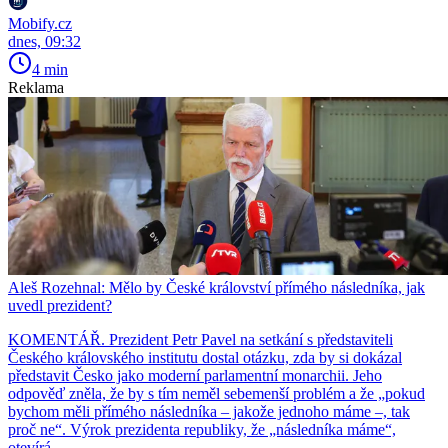
Mobify.cz
dnes, 09:32
4 min
Reklama
Aleš Rozehnal: Mělo by České království přímého následníka, jak
uvedl prezident?
KOMENTÁŘ. Prezident Petr Pavel na setkání s představiteli
Českého královského institutu dostal otázku, zda by si dokázal
představit Česko jako moderní parlamentní monarchii. Jeho
odpověď zněla, že by s tím neměl sebemenší problém a že „pokud
bychom měli přímého následníka – jakože jednoho máme –, tak
proč ne“. Výrok prezidenta republiky, že „následníka máme“,
otevírá