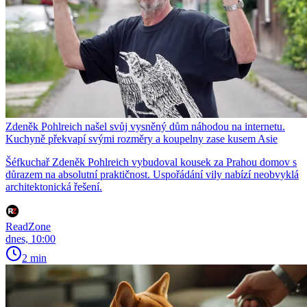
Zdeněk Pohlreich našel svůj vysněný dům náhodou na internetu.
Kuchyně překvapí svými rozměry a koupelny zase kusem Asie
Šéfkuchař Zdeněk Pohlreich vybudoval kousek za Prahou domov s
důrazem na absolutní praktičnost. Uspořádání vily nabízí neobvyklá
architektonická řešení.
ReadZone
dnes, 10:00
2 min