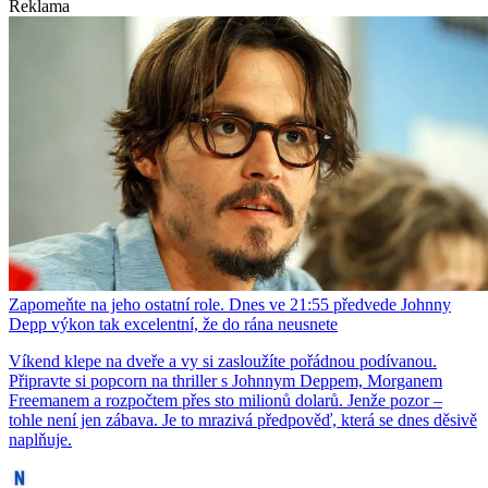
Reklama
Zapomeňte na jeho ostatní role. Dnes ve 21:55 předvede Johnny
Depp výkon tak excelentní, že do rána neusnete
Víkend klepe na dveře a vy si zasloužíte pořádnou podívanou.
Připravte si popcorn na thriller s Johnnym Deppem, Morganem
Freemanem a rozpočtem přes sto milionů dolarů. Jenže pozor –
tohle není jen zábava. Je to mrazivá předpověď, která se dnes děsivě
naplňuje.