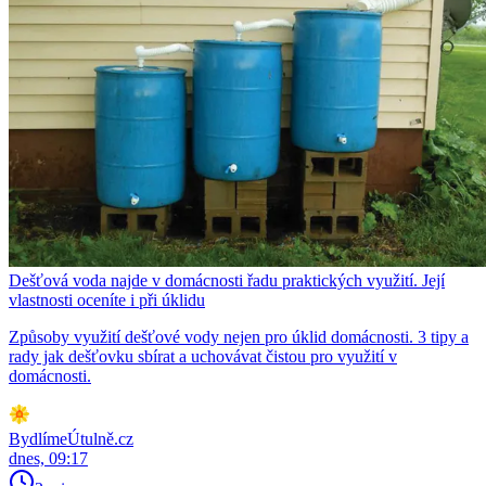
Dešťová voda najde v domácnosti řadu praktických využití. Její
vlastnosti oceníte i při úklidu
Způsoby využití dešťové vody nejen pro úklid domácnosti. 3 tipy a
rady jak dešťovku sbírat a uchovávat čistou pro využití v
domácnosti.
BydlímeÚtulně.cz
dnes, 09:17