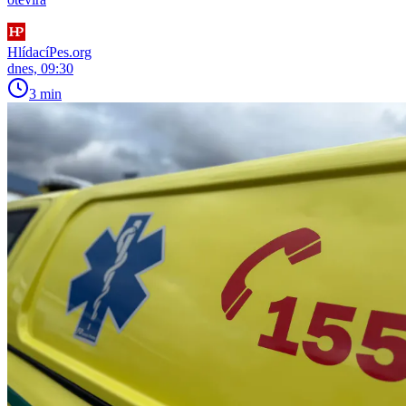
HlídacíPes.org
dnes, 09:30
3 min