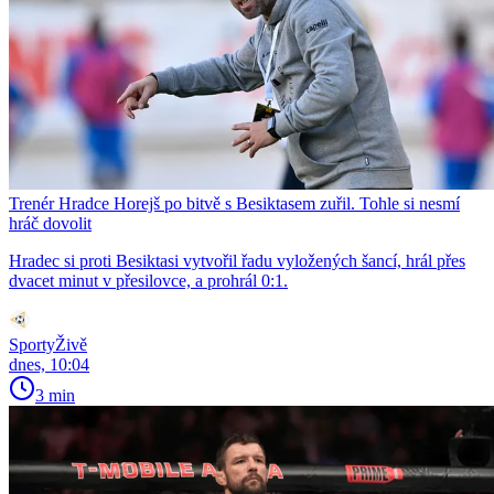
Trenér Hradce Horejš po bitvě s Besiktasem zuřil. Tohle si nesmí
hráč dovolit
Hradec si proti Besiktasi vytvořil řadu vyložených šancí, hrál přes
dvacet minut v přesilovce, a prohrál 0:1.
SportyŽivě
dnes, 10:04
3 min