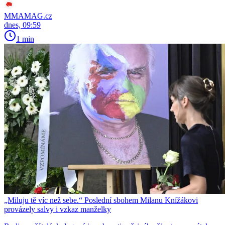
MMAMAG.cz
dnes, 09:59
1 min
„Miluju tě víc než sebe.“ Poslední sbohem Milanu Knížákovi
provázely salvy i vzkaz manželky