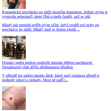
Romantická procházka po pláži skončila dramatem. Jediná chyba je
vystavila nebezpečí, které číhá u moře častěji, než se zdá
Mladý pár nemohl uvěřit svým očím, když uviděl své nohy po
procházce po pláži. Mladý muž se ženou zjistili,...
Domácí směsi mohou podpořit imunitu během nachlazení.
Nenahrazují však léčbu předepsanou lékařem
V přírodě lze nalézt mnoho látek, které mají vlastnost přispět k
podpoře zdraví a pohody. Mezi ně patří i...