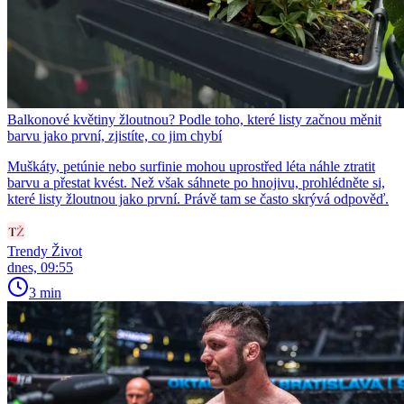
Balkonové květiny žloutnou? Podle toho, které listy začnou měnit
barvu jako první, zjistíte, co jim chybí
Muškáty, petúnie nebo surfinie mohou uprostřed léta náhle ztratit
barvu a přestat kvést. Než však sáhnete po hnojivu, prohlédněte si,
které listy žloutnou jako první. Právě tam se často skrývá odpověď.
Trendy Život
dnes, 09:55
3 min