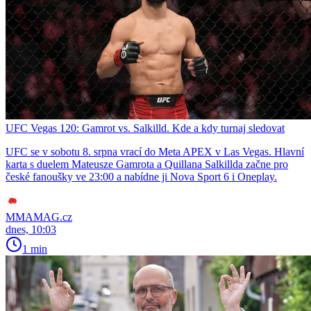
UFC Vegas 120: Gamrot vs. Salkilld. Kde a kdy turnaj sledovat
UFC se v sobotu 8. srpna vrací do Meta APEX v Las Vegas. Hlavní
karta s duelem Mateusze Gamrota a Quillana Salkillda začne pro
české fanoušky ve 23:00 a nabídne ji Nova Sport 6 i Oneplay.
MMAMAG.cz
dnes, 10:03
1 min