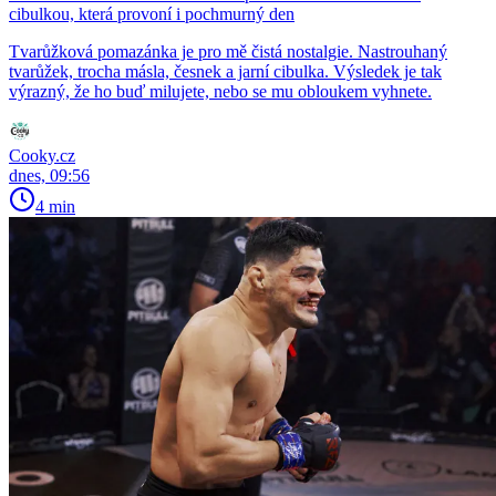
cibulkou, která provoní i pochmurný den
Tvarůžková pomazánka je pro mě čistá nostalgie. Nastrouhaný
tvarůžek, trocha másla, česnek a jarní cibulka. Výsledek je tak
výrazný, že ho buď milujete, nebo se mu obloukem vyhnete.
Cooky.cz
dnes, 09:56
4 min