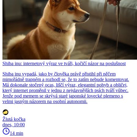
Shiba inu: internetový výraz ve tváři, kočičí názor na poslušnost
Shiba inu vypadá, jako by člověka právě přistihl při něčem
mimořádně trapném a rozhodl se, že to zatím nebude komentovat.
Má dokonale stočený ocas, liščí výraz, elegantní pohyb a obličej,
který internet proměnil v jednu z nejslavnějších psích tváří vůbec.
Jenže pod memem se skrývá staré japonské lovecké plemeno s
velmi jasným názorem na osobní autonomii.
Žlutá kočka
dnes, 10:00
14 min