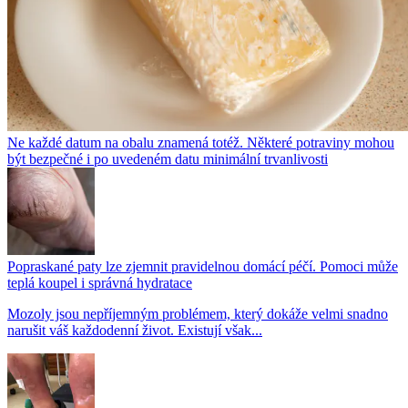
Ne každé datum na obalu znamená totéž. Některé potraviny mohou
být bezpečné i po uvedeném datu minimální trvanlivosti
Popraskané paty lze zjemnit pravidelnou domácí péčí. Pomoci může
teplá koupel i správná hydratace
Mozoly jsou nepříjemným problémem, který dokáže velmi snadno
narušit váš každodenní život. Existují však...