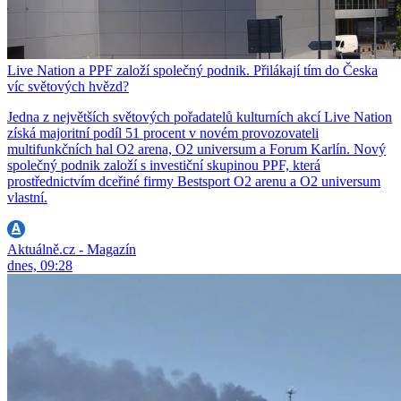
Live Nation a PPF založí společný podnik. Přilákají tím do Česka
víc světových hvězd?
Jedna z největších světových pořadatelů kulturních akcí Live Nation
získá majoritní podíl 51 procent v novém provozovateli
multifunkčních hal O2 arena, O2 universum a Forum Karlín. Nový
společný podnik založí s investiční skupinou PPF, která
prostřednictvím dceřiné firmy Bestsport O2 arenu a O2 universum
vlastní.
Aktuálně.cz - Magazín
dnes, 09:28