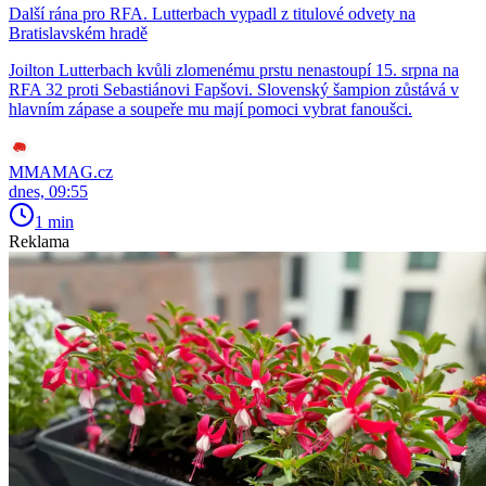
Další rána pro RFA. Lutterbach vypadl z titulové odvety na
Bratislavském hradě
Joilton Lutterbach kvůli zlomenému prstu nenastoupí 15. srpna na
RFA 32 proti Sebastiánovi Fapšovi. Slovenský šampion zůstává v
hlavním zápase a soupeře mu mají pomoci vybrat fanoušci.
MMAMAG.cz
dnes, 09:55
1 min
Reklama