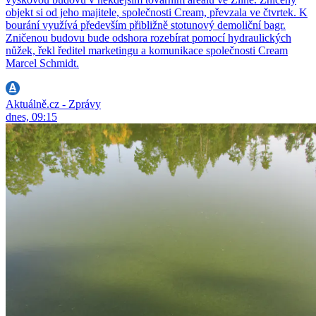
objekt si od jeho majitele, společnosti Cream, převzala ve čtvrtek. K
bourání využívá především přibližně stotunový demoliční bagr.
Zničenou budovu bude odshora rozebírat pomocí hydraulických
nůžek, řekl ředitel marketingu a komunikace společnosti Cream
Marcel Schmidt.
Aktuálně.cz - Zprávy
dnes, 09:15