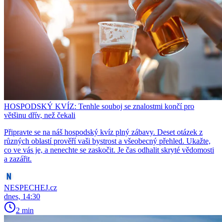
HOSPODSKÝ KVÍZ: Tenhle souboj se znalostmi končí pro
většinu dřív, než čekali
Připravte se na náš hospodský kvíz plný zábavy. Deset otázek z
různých oblastí prověří vaši bystrost a všeobecný přehled. Ukažte,
co ve vás je, a nenechte se zaskočit. Je čas odhalit skryté vědomosti
a zazářit.
NESPECHEJ.cz
dnes, 14:30
2 min