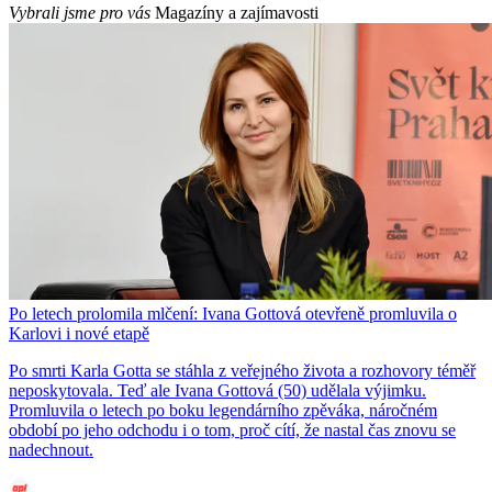
Vybrali jsme pro vás
Magazíny a zajímavosti
Po letech prolomila mlčení: Ivana Gottová otevřeně promluvila o
Karlovi i nové etapě
Po smrti Karla Gotta se stáhla z veřejného života a rozhovory téměř
neposkytovala. Teď ale Ivana Gottová (50) udělala výjimku.
Promluvila o letech po boku legendárního zpěváka, náročném
období po jeho odchodu i o tom, proč cítí, že nastal čas znovu se
nadechnout.