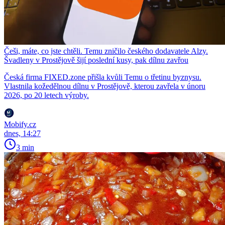
Češi, máte, co jste chtěli. Temu zničilo českého dodavatele Alzy.
Švadleny v Prostějově šijí poslední kusy, pak dílnu zavřou
Česká firma FIXED.zone přišla kvůli Temu o třetinu byznysu.
Vlastnila kožedělnou dílnu v Prostějově, kterou zavřela v únoru
2026, po 20 letech výroby.
Mobify.cz
dnes, 14:27
3 min