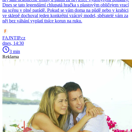
Dnes se tato legendární chlupatá hračka s plastovým obličejem vrací
na scénu v plné parádě. Pokud se vám doma na půdě nebo v krabici
ve sklepě dochoval jeden konkrétní vzácný model, sběratelé vám za
něj bez váhání vyplatí tisíce korun na ruku.
FAJNTIP.cz
dnes, 14:30
3 min
Reklama