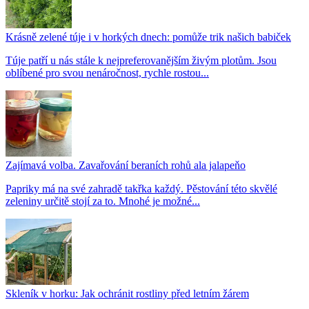
Krásně zelené túje i v horkých dnech: pomůže trik našich babiček
Túje patří u nás stále k nejpreferovanějším živým plotům. Jsou
oblíbené pro svou nenáročnost, rychle rostou...
Zajímavá volba. Zavařování beraních rohů ala jalapeňo
Papriky má na své zahradě takřka každý. Pěstování této skvělé
zeleniny určitě stojí za to. Mnohé je možné...
Skleník v horku: Jak ochránit rostliny před letním žárem