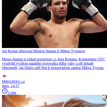
Joe Rogan přirovnal Mosese Itaumu k Mikeu Tysonovi
Moses Itauma si získal pozornost i u Joea Rogana. Komentátor UFC
vyzdvihl rychlost mladého bojovníka těžké váhy a při debatě
připomněl, jak blízko měl Brit k historickému zápisu Mikea Tysona.
MMAMAG.cz
dnes, 14:37
2 min