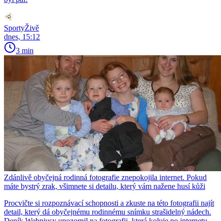
SportyŽivě
dnes, 15:12
3 min
Zdánlivě obyčejná rodinná fotografie znepokojila internet. Pokud
máte bystrý zrak, všimnete si detailu, který vám nažene husí kůži
Procvičte si rozpoznávací schopnosti a zkuste na této fotografii najít
detail, který dá obyčejnému rodinnému snímku strašidelný nádech.
Deník Webniusy upozornil na fotografii, která koluje po internetu.