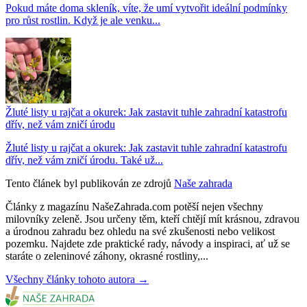
Pokud máte doma skleník, víte, že umí vytvořit ideální podmínky
pro růst rostlin. Když je ale venku...
Žluté listy u rajčat a okurek: Jak zastavit tuhle zahradní katastrofu
dřív, než vám zničí úrodu
Žluté listy u rajčat a okurek: Jak zastavit tuhle zahradní katastrofu
dřív, než vám zničí úrodu. Také už...
Tento článek byl publikován ze zdrojů
Naše zahrada
Články z magazínu NašeZahrada.com potěší nejen všechny
milovníky zeleně. Jsou určeny těm, kteří chtějí mít krásnou, zdravou
a úrodnou zahradu bez ohledu na své zkušenosti nebo velikost
pozemku. Najdete zde praktické rady, návody a inspiraci, ať už se
staráte o zeleninové záhony, okrasné rostliny,...
Všechny články tohoto autora →