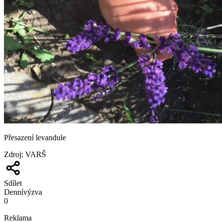
Přesazení levandule
Zdroj
:
VARŠ
Sdílet
Denní
výzva
0
Reklama