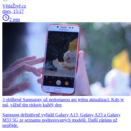
VědaŽivě.cz
dnes, 15:17
2 min
3 oblíbené Samsungy už nedostanou ani jednu aktualizaci. Kdo je
má, vážně tím riskuje každý den
Samsung definitivně vyřadil Galaxy A13, Galaxy A23 a Galaxy
M33 5G ze seznamu podporovaných modelů. Další záplata už
nepřijde.