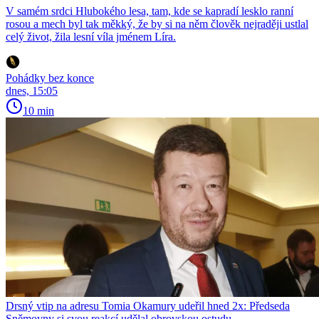
V samém srdci Hlubokého lesa, tam, kde se kapradí lesklo ranní
rosou a mech byl tak měkký, že by si na něm člověk nejraději ustlal
celý život, žila lesní víla jménem Líra.
Pohádky bez konce
dnes, 15:05
10 min
Drsný vtip na adresu Tomia Okamury udeřil hned 2x: Předseda
Sněmovny si svou reakcí udělal obrovskou ostudu