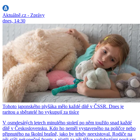
Aktuálně.cz - Zprávy
dnes, 14:30
Tohoto japonského plyšáka mělo každé dítě v ČSSR. Dnes je
raritou a sběratelé ho vykupují za tisíce
V osmdesátých letech minulého století po něm toužilo snad každé
dítě v Československu. Kdo ho neměl vystaveného na poličce nebo
připnutého na školní brašně, jako by tehdy neexistoval. Rodiče na
něj stáli nekonečné fronty a platili za něj těžce vydobytými poukazy.