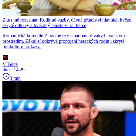
Zkus mě rozesmát: Rodinné vazby, dávné přátelství hlavních hvězd,
skryté odkazy a hvězdný tenista v roli herce
Romantická komedie Zkus mě rozesmát baví diváky havajským
prostředím. Zákulisí odkrývá propojení hereckých rodin i skryté
popkulturní odkazy.
V Telce
dnes, 14:29
3 min