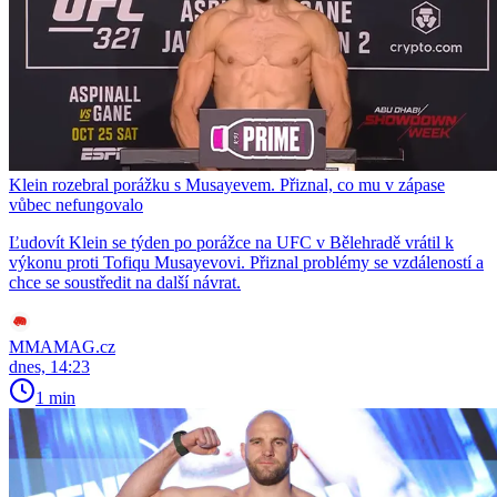
Klein rozebral porážku s Musayevem. Přiznal, co mu v zápase
vůbec nefungovalo
Ľudovít Klein se týden po porážce na UFC v Bělehradě vrátil k
výkonu proti Tofiqu Musayevovi. Přiznal problémy se vzdáleností a
chce se soustředit na další návrat.
MMAMAG.cz
dnes, 14:23
1 min