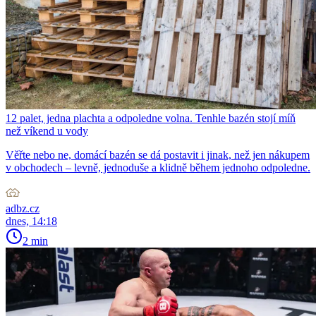
12 palet, jedna plachta a odpoledne volna. Tenhle bazén stojí míň
než víkend u vody
Věřte nebo ne, domácí bazén se dá postavit i jinak, než jen nákupem
v obchodech – levně, jednoduše a klidně během jednoho odpoledne.
adbz.cz
dnes, 14:18
2 min