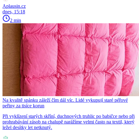
Aplausin.cz
dnes, 15:18
2 min
Na kvalitě spánku záleží čím dál víc. Lidé vykupují staré péřové
peřiny za tisíce korun
Při vyklízení starých skříní, duchnových truhlic po babičce nebo při
prohrabávání zásob na chalupě narážíme velmi často na textil, který
ležel desítky let netknutý.