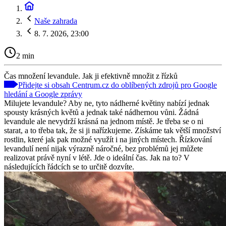
Naše zahrada
8. 7. 2026, 23:00
2 min
Čas množení levandule. Jak ji efektivně množit z řízků
Přidejte si obsah Centrum.cz do oblíbených zdrojů pro Google
hledání a Google zprávy
Milujete levandule? Aby ne, tyto nádherné květiny nabízí jednak
spousty krásných květů a jednak také nádhernou vůni. Žádná
levandule ale nevydrží krásná na jednom místě. Je třeba se o ni
starat, a to třeba tak, že si ji nařízkujeme. Získáme tak větší množství
rostlin, které jak pak možné využít i na jiných místech. Řízkování
levandulí není nijak výrazně náročné, bez problémů jej můžete
realizovat právě nyní v létě. Jde o ideální čas. Jak na to? V
následujících řádcích se to určitě dozvíte.