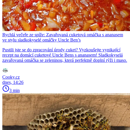
Rychlá večeře ze spíže: Zavařovaná cuketová omáčka s ananasem
ve stylu sladkokyselé omáčky Uncle Ben’s
Pustili jste se do zpracování úrody cuket? Vyzkoušejte vynikající
recept na domácí cuketové Uncle Bens s ananasem! Sladkokyselá
zavařovaná omáčka se zeleninou, která perfektně doplní rýži i maso.
Cooky.cz
dnes, 14:26
3 min