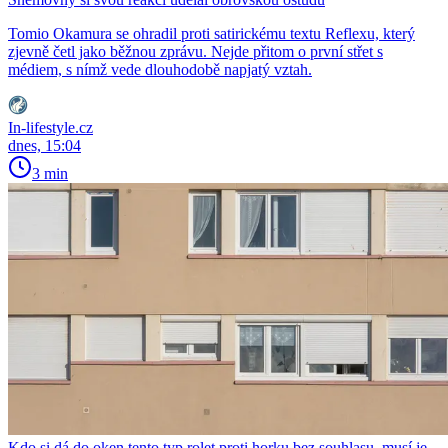
Tomio Okamura se ohradil proti satirickému textu Reflexu, který
zjevně četl jako běžnou zprávu. Nejde přitom o první střet s
médiem, s nímž vede dlouhodobě napjatý vztah.
In-lifestyle.cz
dnes, 15:04
3 min
Kdo si dá do oken tento typ rolet proti horku bez souhlasu, musí je