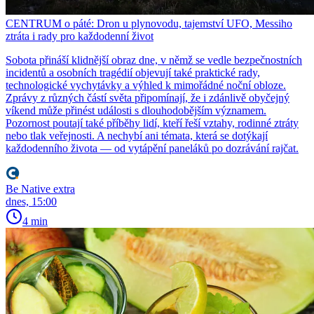
CENTRUM o páté: Dron u plynovodu, tajemství UFO, Messiho
ztráta i rady pro každodenní život
Sobota přináší klidnější obraz dne, v němž se vedle bezpečnostních
incidentů a osobních tragédií objevují také praktické rady,
technologické vychytávky a výhled k mimořádné noční obloze.
Zprávy z různých částí světa připomínají, že i zdánlivě obyčejný
víkend může přinést události s dlouhodobějším významem.
Pozornost poutají také příběhy lidí, kteří řeší vztahy, rodinné ztráty
nebo tlak veřejnosti. A nechybí ani témata, která se dotýkají
každodenního života — od vytápění paneláků po dozrávání rajčat.
Be Native extra
dnes, 15:00
4 min