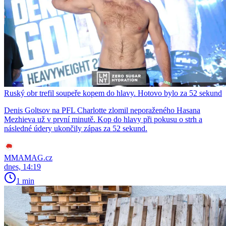
Ruský obr trefil soupeře kopem do hlavy. Hotovo bylo za 52 sekund
Denis Goltsov na PFL Charlotte zlomil neporaženého Hasana
Mezhieva už v první minutě. Kop do hlavy při pokusu o strh a
následné údery ukončily zápas za 52 sekund.
MMAMAG.cz
dnes, 14:19
1 min