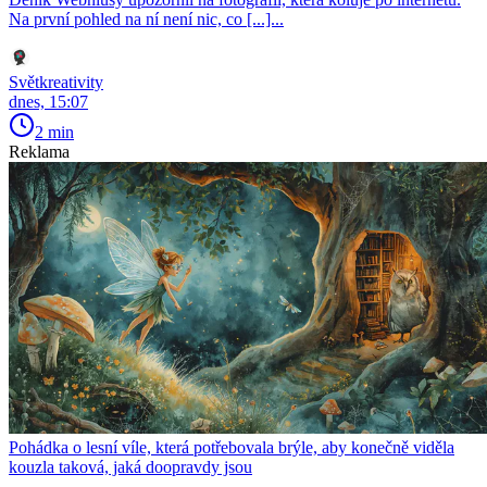
Na první pohled na ní není nic, co [...]...
Světkreativity
dnes, 15:07
2 min
Reklama
Pohádka o lesní víle, která potřebovala brýle, aby konečně viděla
kouzla taková, jaká doopravdy jsou