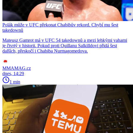
Polák může v UFC překonat Chabibův rekord. Chybí mu šest
takedownů
Mateusz Gamrot má v UFC 54 takedownů a mezi lehkými vahami
je čtvrtý v historii. Pokud proti Quillanu Salkilldovi přidá šest
dalších, přeskočí i Chabiba Nurmagomedova.
MMAMAG.cz
dnes, 14:29
1 min