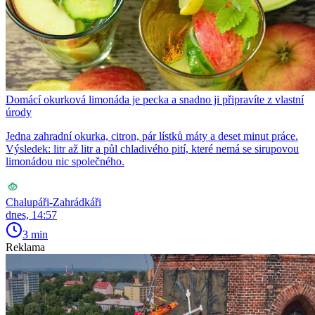
Domácí okurková limonáda je pecka a snadno ji připravíte z vlastní
úrody
Jedna zahradní okurka, citron, pár lístků máty a deset minut práce.
Výsledek: litr až litr a půl chladivého pití, které nemá se sirupovou
limonádou nic společného.
Chalupáři-Zahrádkáři
dnes, 14:57
3 min
Reklama