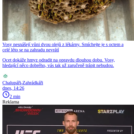
Vosy nesnášejí vůni dvou olejů z lékárny. Smíchejte je s octem a
celé léto se na zahradu nevrátí
Ocet dokáže hmyz odradit na opravdu dlouhou dobu. Vosy,
hledající něco dobrého, vás tak už zaručeně trápit nebudou.
Chalupáři-Zahrádkáři
dnes, 14:26
2 min
Reklama