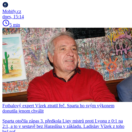
Mobify.cz
dnes, 15:14
5 min
Fotbalový expert Vízek ztratil řeč. Sparta ho svým výkonem
donutila jenom chválit
Sparta otočila zápas 3. předkola Ligy mistrů proti Lyonu z 0:1 na
2:1, a to v sestavě bez Haraslína v základu. Ladislav Vízek z toho
byl paf.