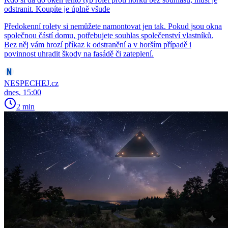
odstranit. Koupíte je úplně všude
Předokenní rolety si nemůžete namontovat jen tak. Pokud jsou okna
společnou částí domu, potřebujete souhlas společenství vlastníků.
Bez něj vám hrozí příkaz k odstranění a v horším případě i
povinnost uhradit škody na fasádě či zateplení.
NESPECHEJ.cz
dnes, 15:00
2 min