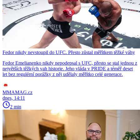
Fedor nikdy nevstoupil do UFC. Přesto zůstal měřítkem těžké váhy
Fedor Emelianenko nikdy nepodepsal s UFC, přesto se stal jednou z
největších těžkých vah historie. Jeho vláda v PRIDE a téměř deset
let bez regulérní porážky z něj udělaly měřítko celé generace.
MMAMAG.cz
dnes, 14:11
2 min