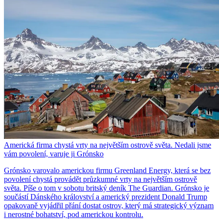
Americká firma chystá vrty na největším ostrově světa. Nedali jsme
vám povolení, varuje ji Grónsko
Grónsko varovalo americkou firmu Greenland Energy, která se bez
povolení chystá provádět průzkumné vrty na největším ostrově
světa. Píše o tom v sobotu britský deník The Guardian. Grónsko je
součástí Dánského království a americký prezident Donald Trump
opakovaně vyjádřil přání dostat ostrov, který má strategický význam
i nerostné bohatství, pod americkou kontrolu.