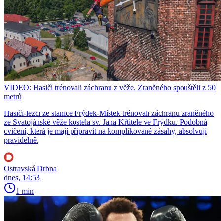
VIDEO: Hasiči trénovali záchranu z věže. Zraněného spouštěli z 50
metrů
Hasiči-lezci ze stanice Frýdek-Místek trénovali záchranu zraněného
ze Svatojánské věže kostela sv. Jana Křtitele ve Frýdku. Podobná
cvičení, která je mají připravit na komplikované zásahy, absolvují
pravidelně.
Ostravská Drbna
dnes, 14:53
1 min