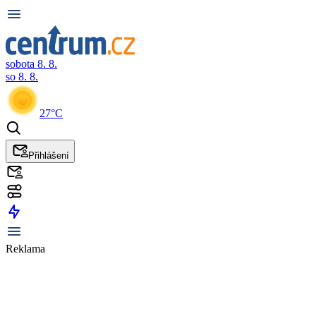
sobota 8. 8.
so 8. 8.
27°C
Přihlášení
Reklama