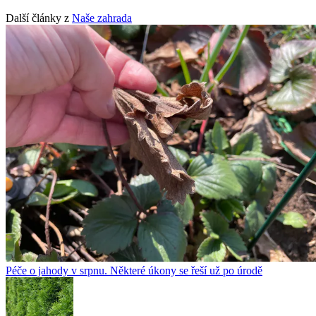
Další články z
Naše zahrada
Péče o jahody v srpnu. Některé úkony se řeší už po úrodě