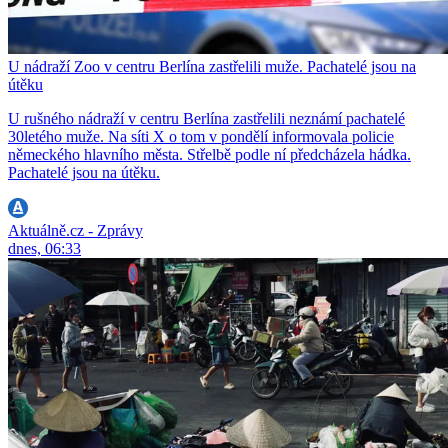
U nádraží Zoo v centru Berlína zastřelili muže. Pachatelé jsou na
útěku
U rušného nádraží v centru Berlína zastřelili neznámí pachatelé
30letého muže. Na síti X o tom v pondělí informovala policie
německého hlavního města. Střelbě podle ní předcházela hádka.
Pachatelé jsou na útěku.
Aktuálně.cz - Zprávy
dnes, 06:33