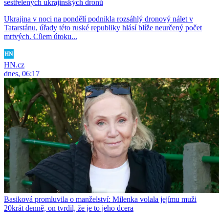
sestřelených ukrajinských dronů
Ukrajina v noci na pondělí podnikla rozsáhlý dronový nálet v
Tatarstánu, úřady této ruské republiky hlásí blíže neurčený počet
mrtvých. Cílem útoku...
HN.cz
dnes, 06:17
Basiková promluvila o manželství: Milenka volala jejímu muži
20krát denně, on tvrdil, že je to jeho dcera