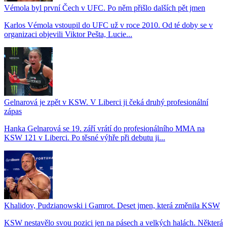
Vémola byl první Čech v UFC. Po něm přišlo dalších pět jmen
Karlos Vémola vstoupil do UFC už v roce 2010. Od té doby se v
organizaci objevili Viktor Pešta, Lucie...
Gelnarová je zpět v KSW. V Liberci ji čeká druhý profesionální
zápas
Hanka Gelnarová se 19. září vrátí do profesionálního MMA na
KSW 121 v Liberci. Po těsné výhře při debutu ji...
Khalidov, Pudzianowski i Gamrot. Deset jmen, která změnila KSW
KSW nestavělo svou pozici jen na pásech a velkých halách. Některá