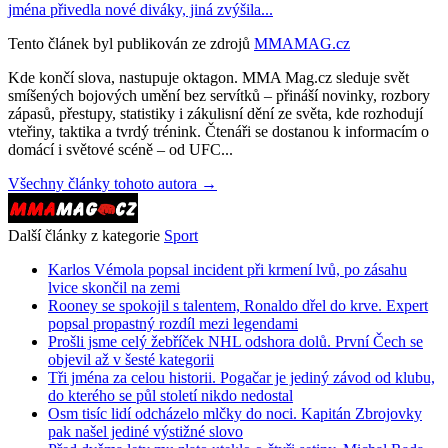
jména přivedla nové diváky, jiná zvýšila...
Tento článek byl publikován ze zdrojů
MMAMAG.cz
Kde končí slova, nastupuje oktagon. MMA Mag.cz sleduje svět
smíšených bojových umění bez servítků – přináší novinky, rozbory
zápasů, přestupy, statistiky i zákulisní dění ze světa, kde rozhodují
vteřiny, taktika a tvrdý trénink. Čtenáři se dostanou k informacím o
domácí i světové scéně – od UFC...
Všechny články tohoto autora →
Další články z kategorie
Sport
Karlos Vémola popsal incident při krmení lvů, po zásahu
lvice skončil na zemi
Rooney se spokojil s talentem, Ronaldo dřel do krve. Expert
popsal propastný rozdíl mezi legendami
Prošli jsme celý žebříček NHL odshora dolů. První Čech se
objevil až v šesté kategorii
Tři jména za celou historii. Pogačar je jediný závod od klubu,
do kterého se půl století nikdo nedostal
Osm tisíc lidí odcházelo mlčky do noci. Kapitán Zbrojovky
pak našel jediné výstižné slovo