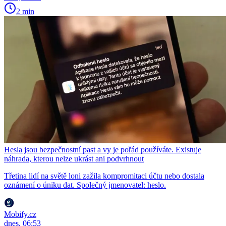
2 min
Hesla jsou bezpečnostní past a vy je pořád používáte. Existuje
náhrada, kterou nelze ukrást ani podvrhnout
Třetina lidí na světě loni zažila kompromitaci účtu nebo dostala
oznámení o úniku dat. Společný jmenovatel: heslo.
Mobify.cz
dnes, 06:53