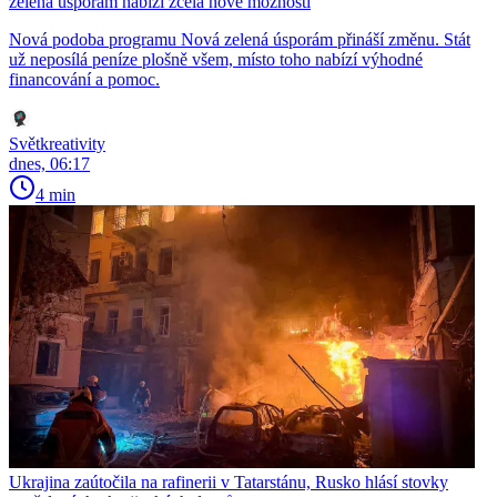
zelená úsporám nabízí zcela nové možnosti
Nová podoba programu Nová zelená úsporám přináší změnu. Stát
už neposílá peníze plošně všem, místo toho nabízí výhodné
financování a pomoc.
Světkreativity
dnes, 06:17
4 min
Ukrajina zaútočila na rafinerii v Tatarstánu, Rusko hlásí stovky