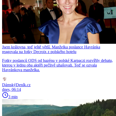
Jsem královna, teď ještě větší. Manželka poslance Havránka
reagovala na fotky Decroix z polského hotelu
Fotky poslanců ODS od bazénu v polské Karpaczi rozvířily debatu,
kterou v lednu oba aktéři pečlivě uhašovali. Teď se ozvala
Havránkova manželka.
DámskýDeník.cz
dnes, 06:14
3 min