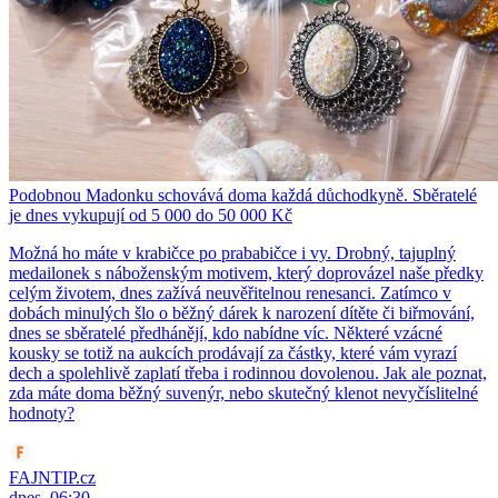
Podobnou Madonku schovává doma každá důchodkyně. Sběratelé
je dnes vykupují od 5 000 do 50 000 Kč
Možná ho máte v krabičce po prababičce i vy. Drobný, tajuplný
medailonek s náboženským motivem, který doprovázel naše předky
celým životem, dnes zažívá neuvěřitelnou renesanci. Zatímco v
dobách minulých šlo o běžný dárek k narození dítěte či biřmování,
dnes se sběratelé předhánějí, kdo nabídne víc. Některé vzácné
kousky se totiž na aukcích prodávají za částky, které vám vyrazí
dech a spolehlivě zaplatí třeba i rodinnou dovolenou. Jak ale poznat,
zda máte doma běžný suvenýr, nebo skutečný klenot nevyčíslitelné
hodnoty?
FAJNTIP.cz
dnes, 06:30