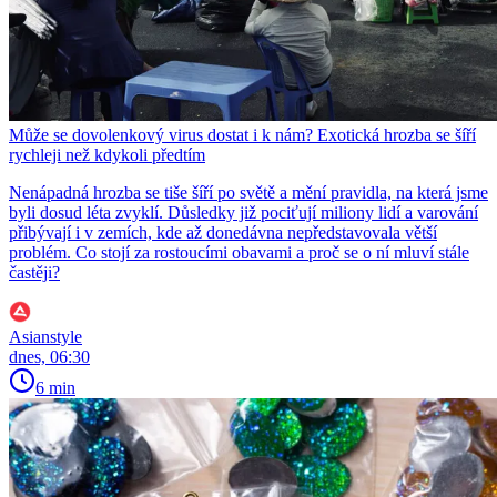
Může se dovolenkový virus dostat i k nám? Exotická hrozba se šíří
rychleji než kdykoli předtím
Nenápadná hrozba se tiše šíří po světě a mění pravidla, na která jsme
byli dosud léta zvyklí. Důsledky již pociťují miliony lidí a varování
přibývají i v zemích, kde až donedávna nepředstavovala větší
problém. Co stojí za rostoucími obavami a proč se o ní mluví stále
častěji?
Asianstyle
dnes, 06:30
6 min