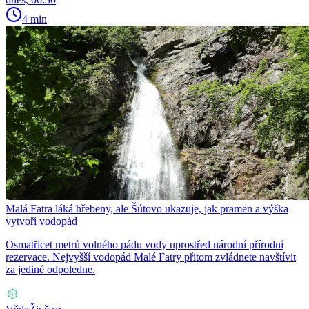
4 min
Malá Fatra láká hřebeny, ale Šútovo ukazuje, jak pramen a výška
vytvoří vodopád
Osmatřicet metrů volného pádu vody uprostřed národní přírodní
rezervace. Nejvyšší vodopád Malé Fatry přitom zvládnete navštívit
za jediné odpoledne.