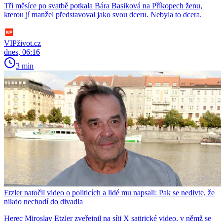
Tři měsíce po svatbě potkala Bára Basiková na Příkopech ženu,
kterou jí manžel představoval jako svou dceru. Nebyla to dcera.
VIPživot.cz
dnes, 06:16
3 min
Etzler natočil video o politicích a lidé mu napsali: Pak se nedivte, že
nikdo nechodí do divadla
Herec Miroslav Etzler zveřejnil na síti X satirické video, v němž se