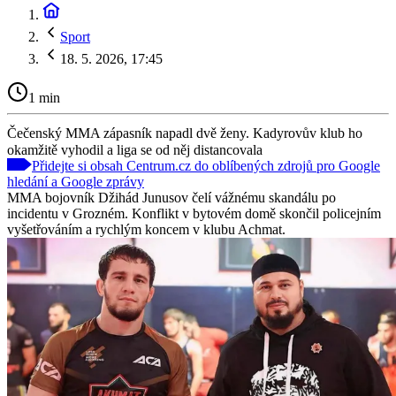
Sport
18. 5. 2026, 17:45
1 min
Čečenský MMA zápasník napadl dvě ženy. Kadyrovův klub ho
okamžitě vyhodil a liga se od něj distancovala
Přidejte si obsah Centrum.cz do oblíbených zdrojů pro Google
hledání a Google zprávy
MMA bojovník Džihád Junusov čelí vážnému skandálu po
incidentu v Grozném. Konflikt v bytovém domě skončil policejním
vyšetřováním a rychlým koncem v klubu Achmat.