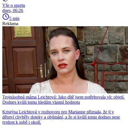
Vše o sportu
dnes, 06:26
5 min
Reklama
Trojnásobná máma Leichtová: Jako dítě jsem potřebovala víc objetí.
Dodnes kvůli tomu hledám vlastní hodnotu
Kristýna Leichtová v rozhovoru pro Marianne přiznala, že jí v
dětství chyběly doteky a objímání, a že si kvůli tomu dodnes nese
tvrdost k sobě i okolí.