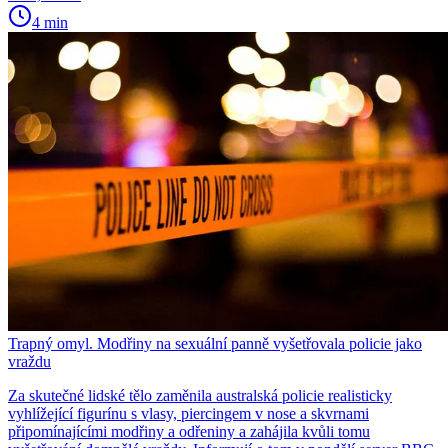
4 min
Trapný omyl. Modřiny na sexuální panně vyšetřovala policie jako
vraždu
Za skutečné lidské tělo zaměnila australská policie realisticky
vyhlížející figurínu s vlasy, piercingem v nose a skvrnami
připomínajícími modřiny a odřeniny a zahájila kvůli tomu