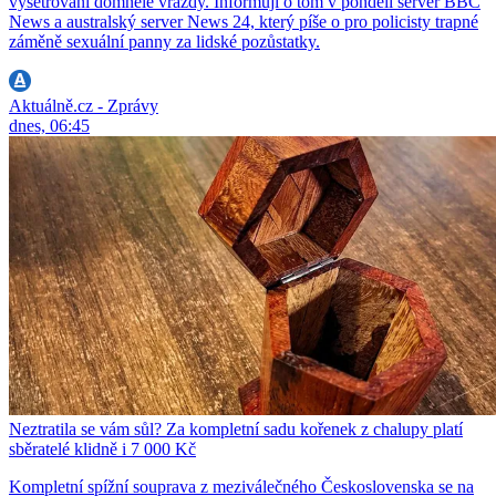
vyšetřování domnělé vraždy. Informují o tom v pondělí server BBC
News a australský server News 24, který píše o pro policisty trapné
záměně sexuální panny za lidské pozůstatky.
Aktuálně.cz - Zprávy
dnes, 06:45
Neztratila se vám sůl? Za kompletní sadu kořenek z chalupy platí
sběratelé klidně i 7 000 Kč
Kompletní spížní souprava z meziválečného Československa se na