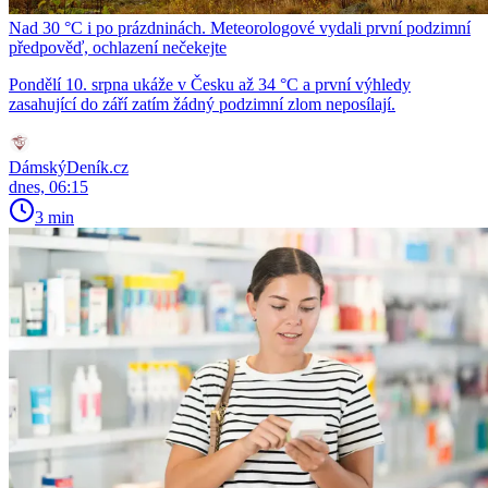
Nad 30 °C i po prázdninách. Meteorologové vydali první podzimní
předpověď, ochlazení nečekejte
Pondělí 10. srpna ukáže v Česku až 34 °C a první výhledy
zasahující do září zatím žádný podzimní zlom neposílají.
DámskýDeník.cz
dnes, 06:15
3 min