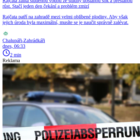
Rajčata zalitá studenou vodou ze studny dostanou šok a přestanou
růst. Stačí jeden den čekání a problém zmizí
Rajčata patří na zahradě mezi velmi oblíbené plodiny. Aby však
jejich úroda byla maximální, musíte se je naučit správně zalévat.
Chalupáři-Zahrádkáři
dnes, 06:33
2 min
Reklama