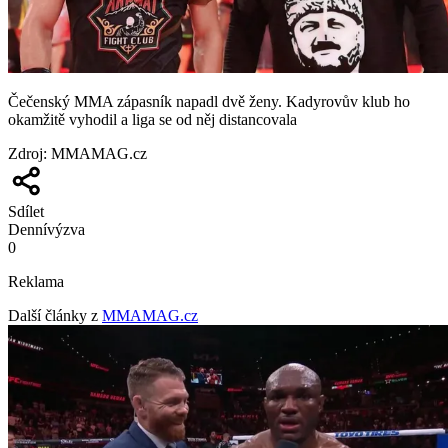
Čečenský MMA zápasník napadl dvě ženy. Kadyrovův klub ho
okamžitě vyhodil a liga se od něj distancovala
Zdroj
:
MMAMAG.cz
Sdílet
Denní
výzva
0
Reklama
Další články z
MMAMAG.cz