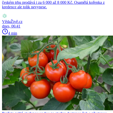
českém trhu prodává i za 6 000 až 8 000 Kč. Osamělá kořenka z
kredence ale tolik nevynese.
VědaŽivě.cz
dnes, 06:41
4 min