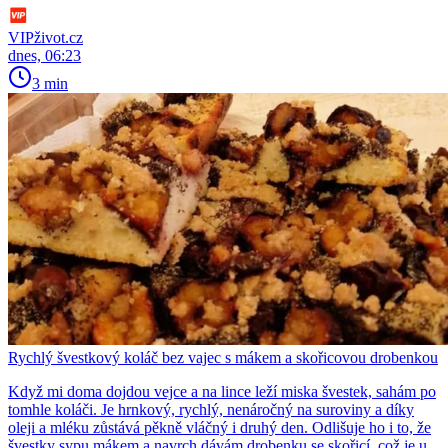
VIPživot.cz
dnes, 06:23
3 min
Rychlý švestkový koláč bez vajec s mákem a skořicovou drobenkou
Když mi doma dojdou vejce a na lince leží miska švestek, sahám po
tomhle koláči. Je hrnkový, rychlý, nenáročný na suroviny a díky
oleji a mléku zůstává pěkně vláčný i druhý den. Odlišuje ho i to, že
švestky sypu mákem a navrch dávám drobenku se skořicí, což je u