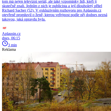
tom má nejen televizní seriál, ale také vzpomínky lidí, kteří ji
skutečně znali. Jedním z nich je publicista a její dlouholetý přítel
Richard Sacher (52). V exkluzivním rozhovoru pro Aplausin.cz
otevřeně promluvil o ženě, kterou veřejnost podle něj dodnes nezná
takovou, jaká opravdu byla.
Aplausin.cz
dnes, 06:15
3 min
Reklama