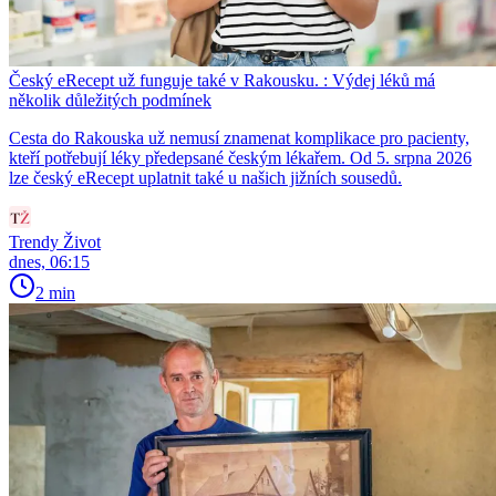
Český eRecept už funguje také v Rakousku. : Výdej léků má
několik důležitých podmínek
Cesta do Rakouska už nemusí znamenat komplikace pro pacienty,
kteří potřebují léky předepsané českým lékařem. Od 5. srpna 2026
lze český eRecept uplatnit také u našich jižních sousedů.
Trendy Život
dnes, 06:15
2 min