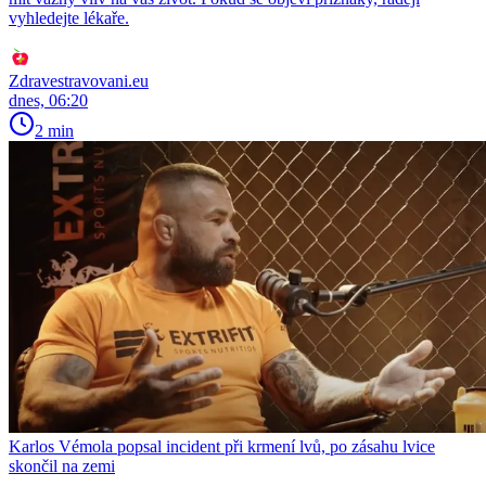
vyhledejte lékaře.
Zdravestravovani.eu
dnes, 06:20
2 min
Karlos Vémola popsal incident při krmení lvů, po zásahu lvice
skončil na zemi