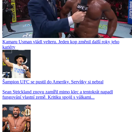
Kamaru Usman vládl velteru. Jeden kop změnil další roky jeho
kariéry
Šampion UFC se pustil do Ameriky. Servítky si nebral
Sean Strickland znovu zamířil mimo klec a tentokrát napadl
fungování vlastní země. Kritiku spojil s válkami...