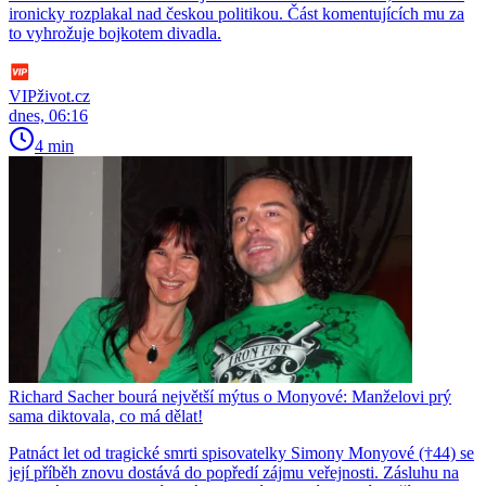
ironicky rozplakal nad českou politikou. Část komentujících mu za
to vyhrožuje bojkotem divadla.
VIPživot.cz
dnes, 06:16
4 min
Richard Sacher bourá největší mýtus o Monyové: Manželovi prý
sama diktovala, co má dělat!
Patnáct let od tragické smrti spisovatelky Simony Monyové (†44) se
její příběh znovu dostává do popředí zájmu veřejnosti. Zásluhu na