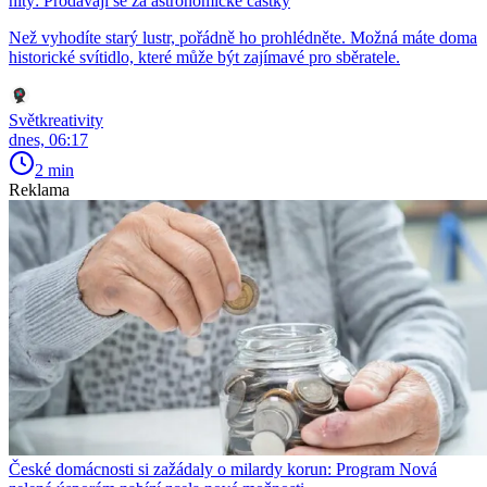
hity: Prodávají se za astronomické částky
Než vyhodíte starý lustr, pořádně ho prohlédněte. Možná máte doma
historické svítidlo, které může být zajímavé pro sběratele.
Světkreativity
dnes, 06:17
2 min
Reklama
České domácnosti si zažádaly o milardy korun: Program Nová