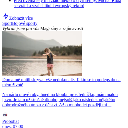
Před dvěma lety mu zlato uteklo o čtyři setiny. Michal Rada
se vrátil a vzal si titul i evropský rekord
Zobrazit více
Sport
Bojové sporty
Vybrali jsme pro vás
Magazíny a zajímavosti
Doma mě nutili skrývat vše nedokonalé. Takto se to podepsalo na
mém životě
Na nártu pravé ruky, hned na kloubu prostředníčku, mám malou
jizvu. Je tam už strašně dlouho, nejspíš jako následek nějakého
dobrodružného úrazu z dětství. Až o mnoho let později mi…
Proboha!
dnes, 07:00