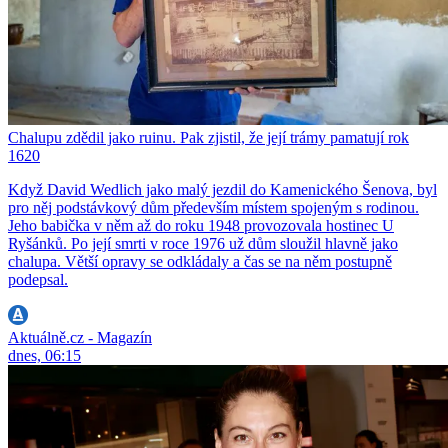
Chalupu zdědil jako ruinu. Pak zjistil, že její trámy pamatují rok
1620
Když David Wedlich jako malý jezdil do Kamenického Šenova, byl
pro něj podstávkový dům především místem spojeným s rodinou.
Jeho babička v něm až do roku 1948 provozovala hostinec U
Ryšánků. Po její smrti v roce 1976 už dům sloužil hlavně jako
chalupa. Větší opravy se odkládaly a čas se na něm postupně
podepsal.
Aktuálně.cz - Magazín
dnes, 06:15