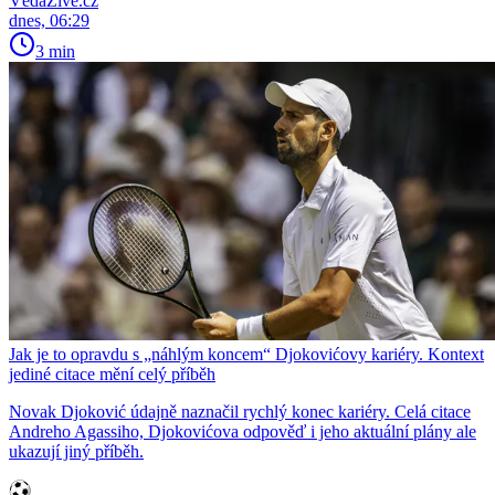
VědaŽivě.cz
dnes, 06:29
3 min
Jak je to opravdu s „náhlým koncem“ Djokovićovy kariéry. Kontext
jediné citace mění celý příběh
Novak Djoković údajně naznačil rychlý konec kariéry. Celá citace
Andreho Agassiho, Djokovićova odpověď i jeho aktuální plány ale
ukazují jiný příběh.