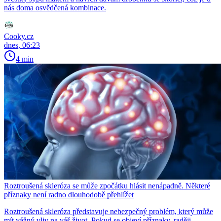
nás doma osvědčená kombinace.
Cooky.cz
dnes, 06:23
4 min
Roztroušená skleróza se může zpočátku hlásit nenápadně. Některé
příznaky není radno dlouhodobě přehlížet
Roztroušená skleróza představuje nebezpečný problém, který může
mít vážný vliv na váš život. Pokud se objeví příznaky, raději