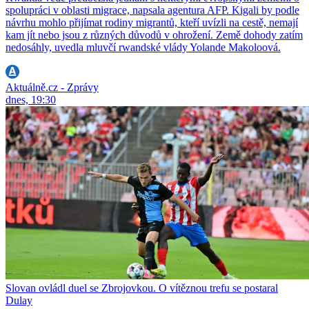
spolupráci v oblasti migrace, napsala agentura AFP. Kigali by podle
návrhu mohlo přijímat rodiny migrantů, kteří uvízli na cestě, nemají
kam jít nebo jsou z různých důvodů v ohrožení. Země dohody zatím
nedosáhly, uvedla mluvčí rwandské vlády Yolande Makoloová.
Aktuálně.cz - Zprávy
dnes, 19:30
Slovan ovládl duel se Zbrojovkou. O vítěznou trefu se postaral
Dulay