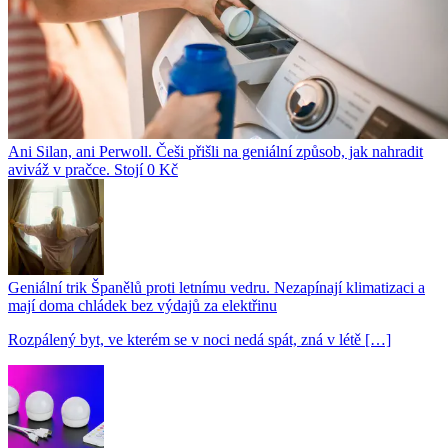
Ani Silan, ani Perwoll. Češi přišli na geniální způsob, jak nahradit
aviváž v pračce. Stojí 0 Kč
Geniální trik Španělů proti letnímu vedru. Nezapínají klimatizaci a
mají doma chládek bez výdajů za elektřinu
Rozpálený byt, ve kterém se v noci nedá spát, zná v létě […]