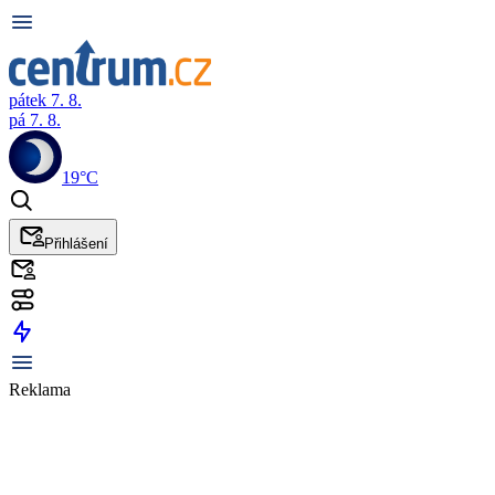
pátek 7. 8.
pá 7. 8.
19°C
Přihlášení
Reklama