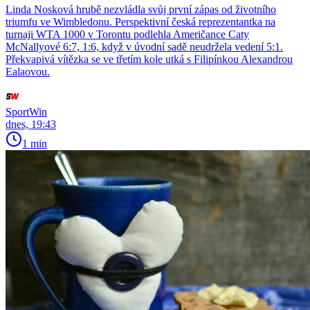
Linda Nosková hrubě nezvládla svůj první zápas od životního
triumfu ve Wimbledonu. Perspektivní česká reprezentantka na
turnaji WTA 1000 v Torontu podlehla Američance Caty
McNallyové 6:7, 1:6, když v úvodní sadě neudržela vedení 5:1.
Překvapivá vítězka se ve třetím kole utká s Filipínkou Alexandrou
Ealaovou.
SportWin
dnes, 19:43
1 min