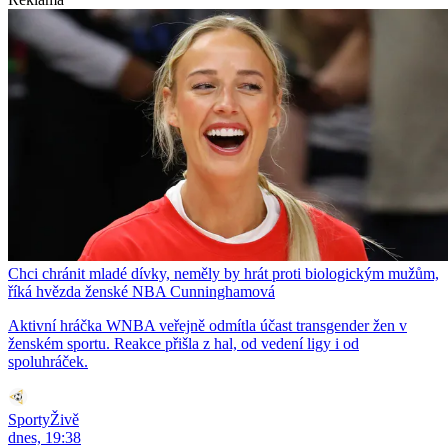
Chci chránit mladé dívky, neměly by hrát proti biologickým mužům,
říká hvězda ženské NBA Cunninghamová
Aktivní hráčka WNBA veřejně odmítla účast transgender žen v
ženském sportu. Reakce přišla z hal, od vedení ligy i od
spoluhráček.
SportyŽivě
dnes, 19:38