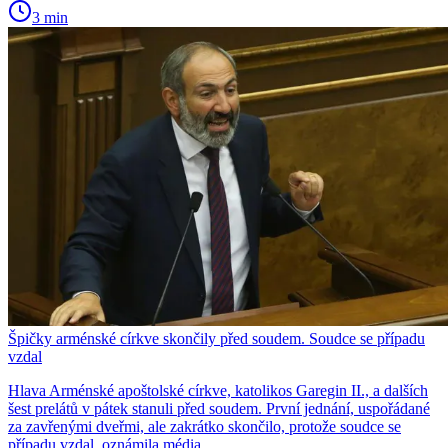
3 min
Špičky arménské církve skončily před soudem. Soudce se případu
vzdal
Hlava Arménské apoštolské církve, katolikos Garegin II., a dalších
šest prelátů v pátek stanuli před soudem. První jednání, uspořádané
za zavřenými dveřmi, ale zakrátko skončilo, protože soudce se
případu vzdal, oznámila média.