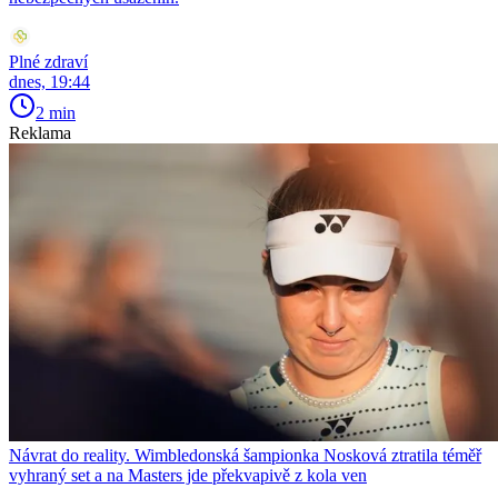
Plné zdraví
dnes, 19:44
2 min
Reklama
Návrat do reality. Wimbledonská šampionka Nosková ztratila téměř
vyhraný set a na Masters jde překvapivě z kola ven