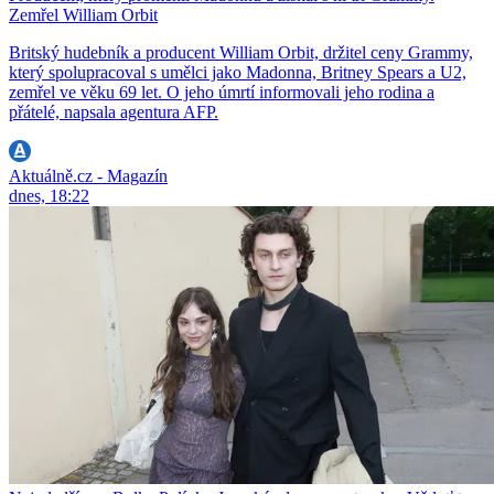
Zemřel William Orbit
Britský hudebník a producent William Orbit, držitel ceny Grammy,
který spolupracoval s umělci jako Madonna, Britney Spears a U2,
zemřel ve věku 69 let. O jeho úmrtí informovali jeho rodina a
přátelé, napsala agentura AFP.
Aktuálně.cz - Magazín
dnes, 18:22