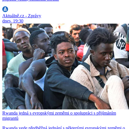
Aktuálně.cz - Zprávy
dnes, 19:30
Rwanda jedná s evropskými zeměmi o spolupráci s přijímáním
migrantů
Rwanda vede předběžná jednání s některými evropskými zeměmi o