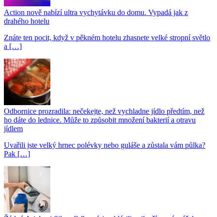
Action nově nabízí ultra vychytávku do domu. Vypadá jak z
drahého hotelu
Znáte ten pocit, když v pěkném hotelu zhasnete velké stropní světlo
a […]
Odbornice prozradila: nečekejte, než vychladne jídlo předtím, než
ho dáte do lednice. Může to způsobit množení bakterií a otravu
jídlem
Uvařili jste velký hrnec polévky nebo guláše a zůstala vám půlka?
Pak […]