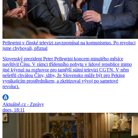
Pellegrini v čínské televizi zavzpomínal na komunismus. Po revoluci
jsme chybovali, přiznal
Slovenský prezident Peter Pellegrini koncem minulého měsíce
navštívil Čínu. V rámci třídenního pobytu v lidové republice mimo
jiné kývnul na rozhovor pro tamější státní televizi CGTN. V něm
nešetřil chválou Číny, sliby, že Slovensko může být pro Peking
vynikajícím prostředníkem, a zkritizoval vývoj po sametové
revoluci.
Aktuálně.cz - Zprávy
dnes, 18:11