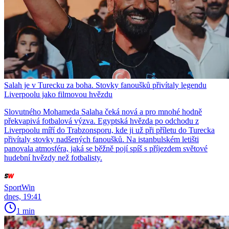
Salah je v Turecku za boha. Stovky fanoušků přivítaly legendu
Liverpoolu jako filmovou hvězdu
Slovutného Mohameda Salaha čeká nová a pro mnohé hodně
překvapivá fotbalová výzva. Egyptská hvězda po odchodu z
Liverpoolu míří do Trabzonsporu, kde ji už při příletu do Turecka
přivítaly stovky nadšených fanoušků. Na istanbulském letišti
panovala atmosféra, jaká se běžně pojí spíš s příjezdem světové
hudební hvězdy než fotbalisty.
SportWin
dnes, 19:41
1 min