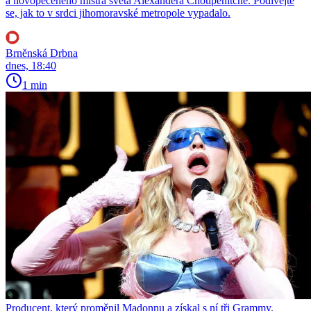
a novopečeného mistra světa Alexandera Choupenitche. Podívejte
se, jak to v srdci jihomoravské metropole vypadalo.
Brněnská Drbna
dnes, 18:40
1 min
Producent, který proměnil Madonnu a získal s ní tři Grammy.