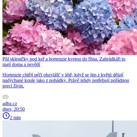
Půl skleničky pod keř a hortenzie kvetou do října. Zahrádkáři to
mají doma a nevědí
Hortenzie chtějí péči obzvlášť v létě, když se jim z květů dělají
nadýchané koule jako z pohádky. Právě tehdy potřebují pořádnou
porci živin.
adbz.cz
dnes, 20:50
2 min