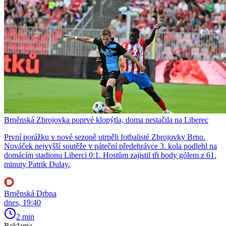
Brněnská Zbrojovka poprvé klopýtla, doma nestačila na Liberec
První porážku v nové sezoně utrpěli fotbalisté Zbrojovky Brno.
Nováček nejvyšší soutěže v páteční předehrávce 3. kola podlehl na
domácím stadionu Liberci 0:1. Hostům zajistil tři body gólem z 61.
minuty Patrik Dulay.
Brněnská Drbna
dnes, 19:40
2 min
Reklama