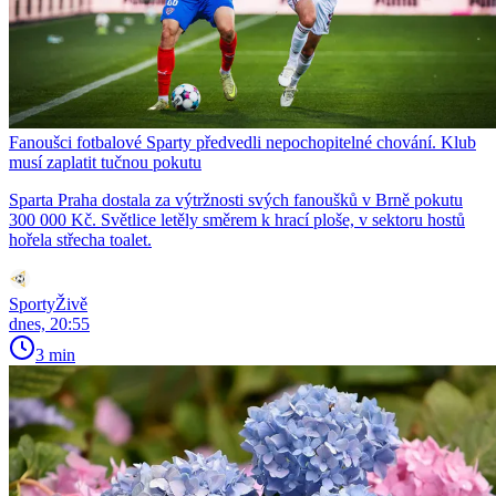
Fanoušci fotbalové Sparty předvedli nepochopitelné chování. Klub
musí zaplatit tučnou pokutu
Sparta Praha dostala za výtržnosti svých fanoušků v Brně pokutu
300 000 Kč. Světlice letěly směrem k hrací ploše, v sektoru hostů
hořela střecha toalet.
SportyŽivě
dnes, 20:55
3 min