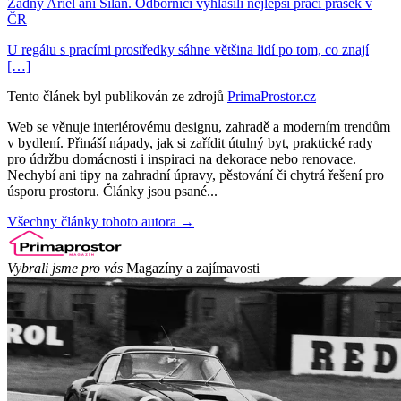
Žádný Ariel ani Silan. Odborníci vyhlásili nejlepší prací prášek v
ČR
U regálu s pracími prostředky sáhne většina lidí po tom, co znají
[…]
Tento článek byl publikován ze zdrojů
PrimaProstor.cz
Web se věnuje interiérovému designu, zahradě a moderním trendům
v bydlení. Přináší nápady, jak si zařídit útulný byt, praktické rady
pro údržbu domácnosti i inspiraci na dekorace nebo renovace.
Nechybí ani tipy na zahradní úpravy, pěstování či chytrá řešení pro
úsporu prostoru. Články jsou psané...
Všechny články tohoto autora →
Vybrali jsme pro vás
Magazíny a zajímavosti