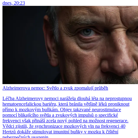
dnes, 20:23
Alzheimerova nemoc: Světlo a zvuk zpomalují průběh
Léčba Alzheimerovy nemoci narážela dlouhá léta na neprostupnou
hematoencefalickou bariéru, která bránila většině léků proniknout
přímo k mozkovým buňkám. Objev takzvané neurostimulace
pomocí blikajícího světla a zvukových impulsů o specifické
frekvenci však přináší zcela nový pohled na možnost regenerace.
Vědci zjistili, že synchronizace mozkových vln na frekvenci 40
Hertzů dokáže stimulovat imunitní buňky v mozku k čištění
nebezpečných usazenin.