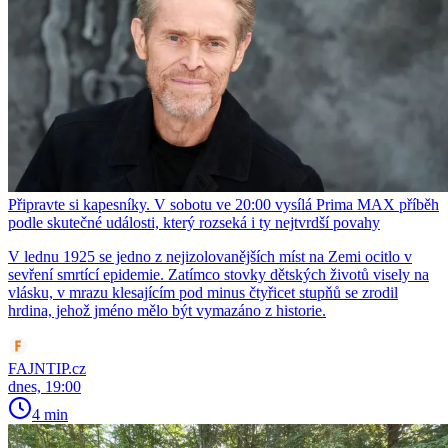
Připravte si kapesníky. V sobotu ve 20:00 vysílá Prima MAX příběh
podle skutečné události, který rozseká i ty nejtvrdší povahy
V lednu 1925 se jedno z nejizolovanějších míst na Zemi ocitlo v
sevření smrtící epidemie. Zatímco stovky dětských životů visely na
vlásku, v mrazu klesajícím pod minus čtyřicet stupňů se zrodil
hrdina, jehož jméno mělo být vymazáno z historie.
FAJNTIP.cz
dnes, 19:00
4 min