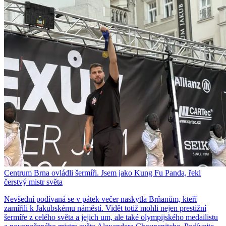
Centrum Brna ovládli šermíři. Jsem jako Kung Fu Panda, řekl
čerstvý mistr světa
Nevšední podívaná se v pátek večer naskytla Brňanům, kteří
zamířili k Jakubskému náměstí. Vidět totiž mohli nejen prestižní
šermíře z celého světa a jejich um, ale také olympijského medailistu