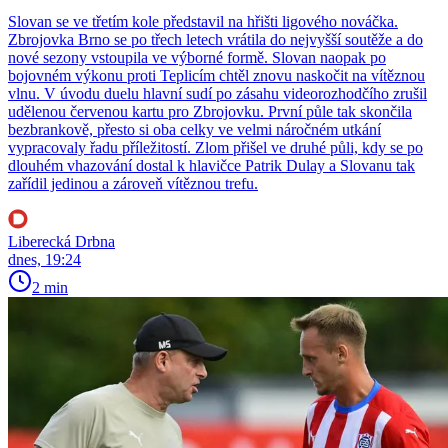
Slovan se ve třetím kole představil na hřišti ligového nováčka.
Zbrojovka Brno se po třech letech vrátila do nejvyšší soutěže a do
nové sezony vstoupila ve výborné formě. Slovan naopak po
bojovném výkonu proti Teplicím chtěl znovu naskočit na vítěznou
vlnu. V úvodu duelu hlavní sudí po zásahu videorozhodčího zrušil
udělenou červenou kartu pro Zbrojovku. První půle tak skončila
bezbrankově, přesto si oba celky ve velmi náročném utkání
vypracovaly řadu příležitostí. Zlom přišel ve druhé půli, kdy se po
dlouhém vhazování dostal k hlavičce Patrik Dulay a Slovanu tak
zařídil jedinou a zároveň vítěznou trefu.
Liberecká Drbna
dnes, 19:24
2 min