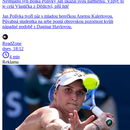
Nejmladší syn Bolka Polívky Jan ukázal svou partnerku. Vždyť to
je celá Vlastička z Dědictví, píší lidé
Jan Polívka tvoří pár s mladou herečkou Anetou Kalertovou.
Půvabná studentka na sebe poutá obrovskou pozornost kvůli
nápadné podobě s Dagmar Havlovou.
ReadZone
dnes, 18:12
4 min
Reklama