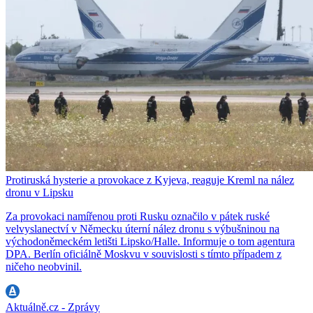
Protiruská hysterie a provokace z Kyjeva, reaguje Kreml na nález
dronu v Lipsku
Za provokaci namířenou proti Rusku označilo v pátek ruské
velvyslanectví v Německu úterní nález dronu s výbušninou na
východoněmeckém letišti Lipsko/Halle. Informuje o tom agentura
DPA. Berlín oficiálně Moskvu v souvislosti s tímto případem z
ničeho neobvinil.
Aktuálně.cz - Zprávy