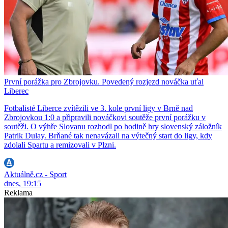
První porážka pro Zbrojovku. Povedený rozjezd nováčka uťal
Liberec
Fotbalisté Liberce zvítězili ve 3. kole první ligy v Brně nad
Zbrojovkou 1:0 a připravili nováčkovi soutěže první porážku v
soutěži. O výhře Slovanu rozhodl po hodině hry slovenský záložník
Patrik Dulay. Brňané tak nenavázali na výtečný start do ligy, kdy
zdolali Spartu a remizovali v Plzni.
Aktuálně.cz - Sport
dnes, 19:15
Reklama