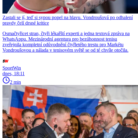
Zastali se jí, teď si sypou popel na hlavu. Vondroušová po odhalení
pravdy čelí drsné kritice
Osmačtyřicet stran, čtyři lékařští experti a jedna textová zpráva na
WhatsAppu. Mezinárodní agentura pro bezúhonnost tenisu
zveřejnila kompletní odůvodnění čtyřletého trestu pro Markétu
Vondroušovou a nálada v tenisovém světě se od té chvíle otočila.
SportWin
dnes, 18:11
2 min