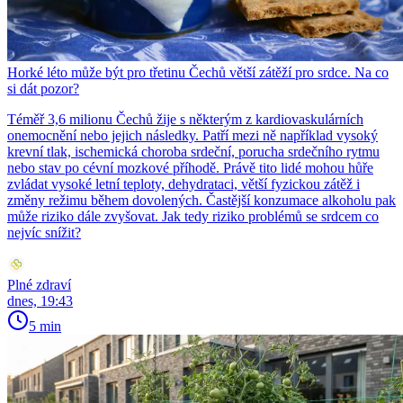
Horké léto může být pro třetinu Čechů větší zátěží pro srdce. Na co
si dát pozor?
Téměř 3,6 milionu Čechů žije s některým z kardiovaskulárních
onemocnění nebo jejich následky. Patří mezi ně například vysoký
krevní tlak, ischemická choroba srdeční, porucha srdečního rytmu
nebo stav po cévní mozkové příhodě. Právě tito lidé mohou hůře
zvládat vysoké letní teploty, dehydrataci, větší fyzickou zátěž i
změny režimu během dovolených. Častější konzumace alkoholu pak
může riziko dále zvyšovat. Jak tedy riziko problémů se srdcem co
nejvíc snížit?
Plné zdraví
dnes, 19:43
5 min