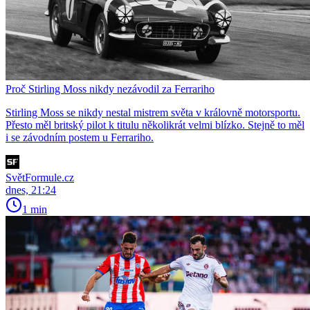
Proč Stirling Moss nikdy nezávodil za Ferrariho
Stirling Moss se nikdy nestal mistrem světa v královně motorsportu.
Přesto měl britský pilot k titulu několikrát velmi blízko. Stejně to měl
i se závodním postem u Ferrariho.
SvětFormule.cz
dnes, 21:24
1 min