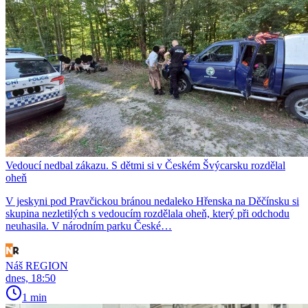
Vedoucí nedbal zákazu. S dětmi si v Českém Švýcarsku rozdělal
oheň
V jeskyni pod Pravčickou bránou nedaleko Hřenska na Děčínsku si
skupina nezletilých s vedoucím rozdělala oheň, který při odchodu
neuhasila. V národním parku České…
Náš REGION
dnes, 18:50
1 min