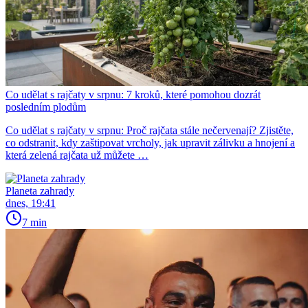
Co udělat s rajčaty v srpnu: 7 kroků, které pomohou dozrát
posledním plodům
Co udělat s rajčaty v srpnu: Proč rajčata stále nečervenají? Zjistěte,
co odstranit, kdy zaštipovat vrcholy, jak upravit zálivku a hnojení a
která zelená rajčata už můžete …
Planeta zahrady
dnes, 19:41
7 min