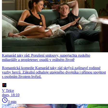
Kamarád taky rád: Porušení smlouvy, superjachta ruského
miliardáře a propletenec osudů v reálném životě
Romantická komedie Kamarád taky rád skrývá zajímavé rodinné
vazby herců. Zákulisí odhaluje utajeného dvojníka i přímou spojitost
s osobním životem hvězd.
V Telce
dnes, 18:10
3 min