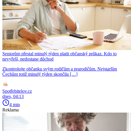
Seniorům přestal minulý týden platit občanský průkaz. Kdo to
nevyřeší, nedostane důchod
Zkontrolujte občanku svým rodičům a prarodičům. Nejstarším
Čechům totiž minulý týden skončila […]
Spotřebitelov.cz
dnes, 04:13
4 min
Reklama