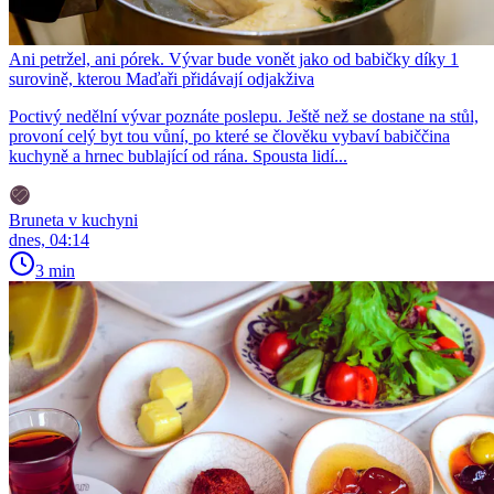
Ani petržel, ani pórek. Vývar bude vonět jako od babičky díky 1
surovině, kterou Maďaři přidávají odjakživa
Poctivý nedělní vývar poznáte poslepu. Ještě než se dostane na stůl,
provoní celý byt tou vůní, po které se člověku vybaví babiččina
kuchyně a hrnec bublající od rána. Spousta lidí...
Bruneta v kuchyni
dnes, 04:14
3 min