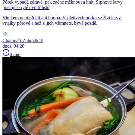
Pórek vypadá zdravě, pak začne měknout a hnít. Srpnové larvy
pracují skryté uvnitř listů
Viníkem není přelití ani houba. V pletivech pórku se živí larvy
vrtalky pórové a než si jich všimnete, bývá pozdě.
Chalupáři-Zahrádkáři
dnes, 04:20
4 min