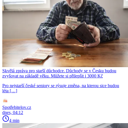
Skvělá zpráva pro starší důchodce. Důchody se v Česku budou
zvyšovat na základě věku. Můžete si přilepšit i 3000 Kč
Pro nejstarší české seniory se rýsuje změna, na kterou sice budou
léta […]
Spotřebitelov.cz
dnes, 04:12
4 min