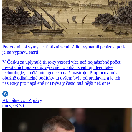
Podvodník si vymyslel fiktivní zemi. Z lidí vymámil peníze a poslal
je na výpravu smrti
V Česku za uplynulé tři roky vzrostl více než trojnásobně počet
investičních podvodů, výrazně ho totiž usnadňují deep fake
technologie, umělá inteligence a další nástroje. Propracované a
obtížně odhalitelné podfuky tu ovšem byly od pradávna a jejich
následky pro napálené lidi bývaly často fatálnější než dnes.
Aktuálně.cz - Zprávy
dnes, 03:30