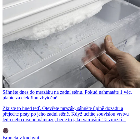
Sáhněte dnes do mrazáku na zadní stěnu. Pokud nahmatáte 1 věc,
platíte za elektřinu zbytečně
Zkuste to hned teď. Otevřete mrazák, sáhněte úplně dozadu a
přejeďte prsty po jeho zadní stěně. Když ucítíte souvislou vrstvu
ledu nebo drsnou námrazu, berte to jako varování. Ta zmrzlá...
Bruneta v kuchyni