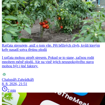
Rajčata stresujete, aniž o tom víte. Pět běžných chyb, kvůli kterým
keře nasadí sotva třetinu plodů
I rajčata mohou utrpět stresem. Pokud se to stane, začnou rodit
mnohem méně plodů. Ale na vině jejich neuspokojivého stavu
mohou být i jiné faktory.
Chalupáři-Zahrádkáři
8. 8. 2026, 21:51
2 min