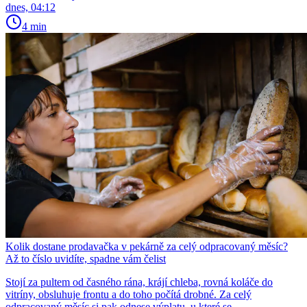
dnes, 04:12
4 min
Kolik dostane prodavačka v pekárně za celý odpracovaný měsíc?
Až to číslo uvidíte, spadne vám čelist
Stojí za pultem od časného rána, krájí chleba, rovná koláče do
vitríny, obsluhuje frontu a do toho počítá drobné. Za celý
odpracovaný měsíc si pak odnese výplatu, u které se...