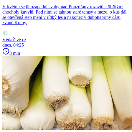
V květnu se jihozápadní svahy nad Pouzdřany rozsvítí stříbřitými
chocholy kavylů. Pod nimi se táhnou staré terasy a meze, o kus dál
se otevřená step mění v řídký les a nakonec v dubohabřiny části
zvané Kolby.
VědaŽivě.cz
dnes, 04:25
3 min