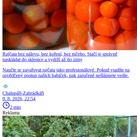
Rajčata bez nálevu, bez koření, bez ničeho. Stačí je správně
naskládat do sklenice a vydrží až do zimy
Naučte se zavařovat rajčata jako profesionálové. Pokud vsadíte na
osvědčený postup našich babiček, pak zaručeně nešlápnete vedle.
Chalupáři-Zahrádkáři
8. 8. 2026, 22:54
2 min
Reklama