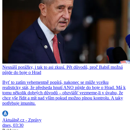
Nesnáší porážky, i tak to asi zkusí. Pět důvodů, proč Babiš možná
půjde do boje o Hrad
Byť to zatím vehementně popírá, nakonec se může vcelku
realisticky stát, že předseda hnutí ANO půjde do boje o Hrad. Má k
tomu několik dobrých důvodů – obzvlášť vezmeme-li v úvahu, že
chce vše řídit a mít nad vším pokud možno plnou kontrolu. A taky
potřebuje imunitu.
Aktuálně.cz - Zprávy
dnes, 03:30