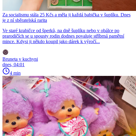
Za socialismu stála 25 Kčs a měla ji každá babička v šuplíku. Dnes
je z ní sběratelská rarita
Ve staré krabičce od šperků, na dně šuplíku nebo v obálce po
prarodičích se u spousty rodin dodnes povaluje stříbrná pamětní
mince. Kdysi ji někdo koupil jako dárek k výročí...
Bruneta v kuchyni
dnes, 04:01
4 min