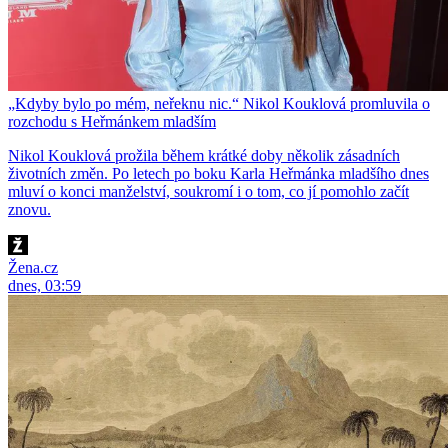
„Kdyby bylo po mém, neřeknu nic.“ Nikol Kouklová promluvila o
rozchodu s Heřmánkem mladším
Nikol Kouklová prožila během krátké doby několik zásadních
životních změn. Po letech po boku Karla Heřmánka mladšího dnes
mluví o konci manželství, soukromí i o tom, co jí pomohlo začít
znovu.
Žena.cz
dnes, 03:59