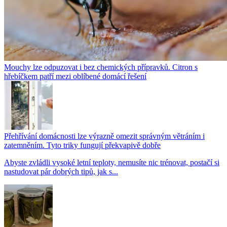
Mouchy lze odpuzovat i bez chemických přípravků. Citron s
hřebíčkem patří mezi oblíbené domácí řešení
Přehřívání domácnosti lze výrazně omezit správným větráním i
zatemněním. Tyto triky fungují překvapivě dobře
Abyste zvládli vysoké letní teploty, nemusíte nic trénovat, postačí si
nastudovat pár dobrých tipů, jak s...