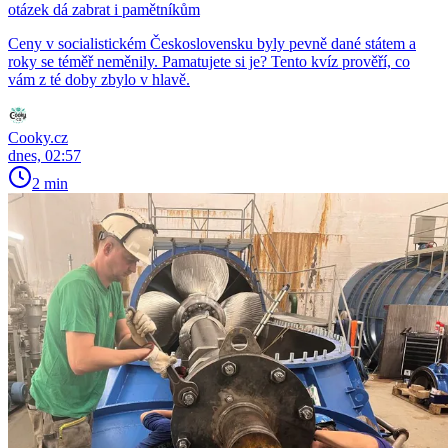
otázek dá zabrat i pamětníkům
Ceny v socialistickém Československu byly pevně dané státem a
roky se téměř neměnily. Pamatujete si je? Tento kvíz prověří, co
vám z té doby zbylo v hlavě.
Cooky.cz
dnes, 02:57
2 min