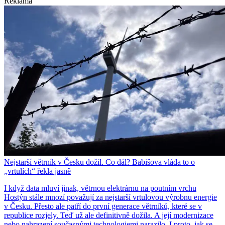
Reklama
Nejstarší větrník v Česku dožil. Co dál? Babišova vláda to o
„vrtulích“ řekla jasně
I když data mluví jinak, větrnou elektrárnu na poutním vrchu
Hostýn stále mnozí považují za nejstarší vrtulovou výrobnu energie
v Česku. Přesto ale patří do první generace větrníků, které se v
republice rozjely. Teď už ale definitivně dožila. A její modernizace
nebo nahrazení současnými technologiemi narazilo. I proto, jak se