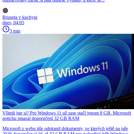
Bruneta v kuchyni
dnes, 04:05
3 min
Všimli jste si? Pro Windows 11 už zase stačí jenom 8 GB. Microsoft
potichu smazal doporučení 32 GB RAM
Microsoft z webu tiše odstranil dokumenty, ve kterých ještě na jaře
2026 doporučoval 16 až 32 GB RAM pro pohodlný běh Windows