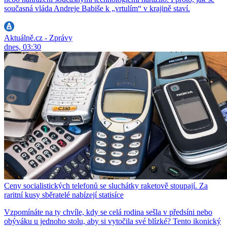
současná vláda Andreje Babiše k „vrtulím“ v krajině staví.
Aktuálně.cz - Zprávy
dnes, 03:30
Ceny socialistických telefonů se sluchátky raketově stoupají. Za
raritní kusy sběratelé nabízejí statisíce
Vzpomínáte na ty chvíle, kdy se celá rodina sešla v předsíni nebo
obýváku u jednoho stolu, aby si vytočila své blízké? Tento ikonický