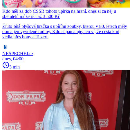
Kdo měl za dob ČSSR tohoto upírka na hraní, dnes si za něj u
sběratelů může říct až 3 500 Kč
Žluto-bílá plyšová hračka s upířími zoubky, kterou v 80. letech měly
doma jen vyvolené rodiny. Kdo si pamatuje, ten ví, že cesta k ní
vedla přes bony a Tuzex.
NESPECHEJ.cz
dnes, 04:00
3 min