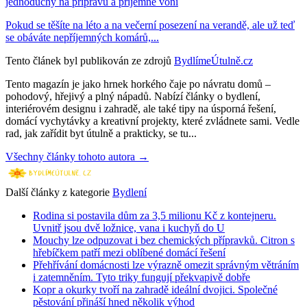
jednoduchý na přípravu a příjemně voní
Pokud se těšíte na léto a na večerní posezení na verandě, ale už teď
se obáváte nepříjemných komárů,...
Tento článek byl publikován ze zdrojů
BydlímeÚtulně.cz
Tento magazín je jako hrnek horkého čaje po návratu domů –
pohodový, hřejivý a plný nápadů. Nabízí články o bydlení,
interiérovém designu i zahradě, ale také tipy na úsporná řešení,
domácí vychytávky a kreativní projekty, které zvládnete sami. Vedle
rad, jak zařídit byt útulně a prakticky, se tu...
Všechny články tohoto autora →
Další články z kategorie
Bydlení
Rodina si postavila dům za 3,5 milionu Kč z kontejneru.
Uvnitř jsou dvě ložnice, vana i kuchyň do U
Mouchy lze odpuzovat i bez chemických přípravků. Citron s
hřebíčkem patří mezi oblíbené domácí řešení
Přehřívání domácnosti lze výrazně omezit správným větráním
i zatemněním. Tyto triky fungují překvapivě dobře
Kopr a okurky tvoří na zahradě ideální dvojici. Společné
pěstování přináší hned několik výhod