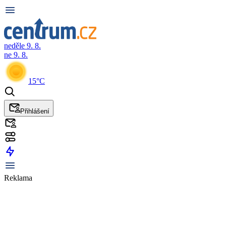
neděle 9. 8.
ne 9. 8.
15°C
Přihlášení
Reklama