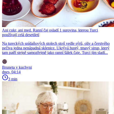
Ani cukr, ani med. Ranní čaj osladí 1 surovina, kterou Turci
používají celá desetiletí
Na tureckých snídaňových stolech stojí vedle sýrů, oliv a čerstvého
pečiva jedna nenápadná sklenice. Ukrývá hustý, tmavý sirup, který
tam patří stejně samozřejmě jako ranní šálek čaje. Turci jím sladí...
Bruneta v kuchyni
dnes, 04:14
3 min