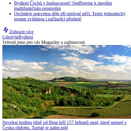
Bydlení Čechů v budoucnosti? Směřujeme k menším
multifunkčním prostorům
Orchideje pokvetou déle při správné péči. Tento jednoduchý
postup zvládnou i začínající pěstitelé
Zobrazit více
Lifestyle
Bydlení
Vybrali jsme pro vás
Magazíny a zajímavosti
Necelou hodinu jižně od Brna leží 157 hektarů stepi, které nemají v
Česku obdobu. Turisté je zatím míjí