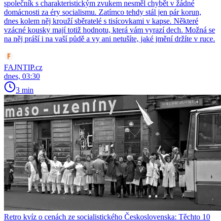
společník s charakteristickým zvukem nesměl chybět v žádné
domácnosti za éry socialismu. Zatímco tehdy stál jen pár korun,
dnes kolem něj krouží sběratelé s tisícovkami v kapse. Některé
vzácné kousky mají totiž hodnotu, která vám vyrazí dech. Možná se
na něj práší i na vaší půdě a vy ani netušíte, jaké jmění držíte v ruce.
FAJNTIP.cz
dnes, 03:30
3 min
Retro kvíz o cenách ze socialistického Československa: Těchto 10