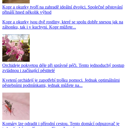
Kopr a okurky tvoří na zahradě ideální dvojici. Společné pěstování
přináší hned několik výhod
Kopr a okurky jsou dvě rostliny, které se spolu dobře snesou jak na
záhonku, tak i v kuchyni. Kopr můžete...
Orchideje pokvetou déle při správné péči. Tento jednoduchý postup
zvládnou i začínající pěstitelé
Kvetení orchidejí je zapotřebí trošku pomoci. Jednak optimálními
pěstebními podmínkami, jednak můžete na...
Komáry lze odradit i přírodní cestou. Tento domácí odpuzovač je