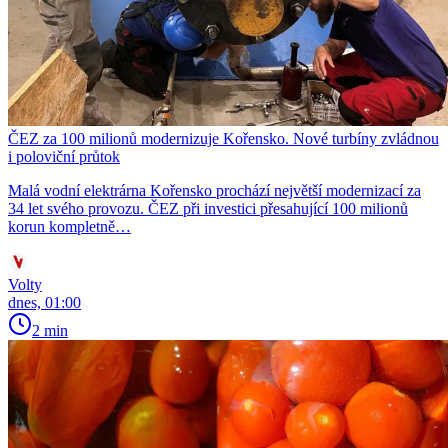
ČEZ za 100 milionů modernizuje Kořensko. Nové turbíny zvládnou
i poloviční průtok
Malá vodní elektrárna Kořensko prochází největší modernizací za
34 let svého provozu. ČEZ při investici přesahující 100 milionů
korun kompletně…
Volty
dnes, 01:00
2 min