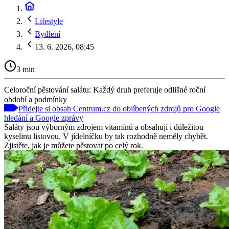
Lifestyle
Bydlení
13. 6. 2026, 08:45
3 min
Celoroční pěstování salátu: Každý druh preferuje odlišné roční
období a podmínky
Přidejte si obsah Centrum.cz do oblíbených zdrojů pro Google
hledání a Google zprávy
Saláty jsou výborným zdrojem vitamínů a obsahují i důležitou
kyselinu listovou. V jídelníčku by tak rozhodně neměly chybět.
Zjistěte, jak je můžete pěstovat po celý rok.