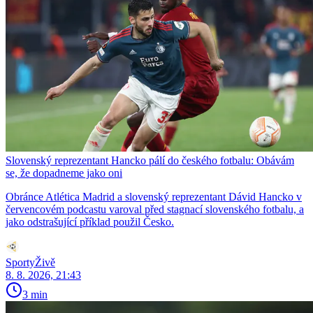
Slovenský reprezentant Hancko pálí do českého fotbalu: Obávám
se, že dopadneme jako oni
Obránce Atlética Madrid a slovenský reprezentant Dávid Hancko v
červencovém podcastu varoval před stagnací slovenského fotbalu, a
jako odstrašující příklad použil Česko.
SportyŽivě
8. 8. 2026, 21:43
3 min