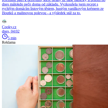
dnes málokdo peče doma od základu. Vyzkoušela jsem recept s
rychlým domácím listovým těstem, hustým vanilkovým krémem ze
žloutků a malinovou polevou - a výsledek stál za to.
Cooky.cz
dnes, 04:02
5 min
Reklama