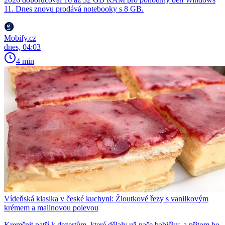
11. Dnes znovu prodává notebooky s 8 GB.
Mobify.cz
dnes, 04:03
4 min
Vídeňská klasika v české kuchyni: Žloutkové řezy s vanilkovým
krémem a malinovou polevou
Kremšnit patří k dezertům, které dělaly už naše babičky, a přitom ho