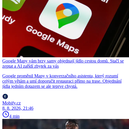
Google Mapy vám brzy samy objednají jídlo cestou domů. Stačí se
zeptat a AI zařídí zbytek za vás
Google proměnil Mapy v konverzačního asistenta, který rozumí
celým větám a umí doporučit restauraci přímo na trase. Objednání
jídla jedním dotazem se ale teprve chystá.
Mobify.cz
8. 8. 2026, 21:46
4 min