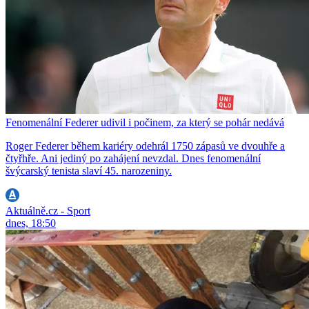
Fenomenální Federer udivil i počinem, za který se pohár nedává
Roger Federer během kariéry odehrál 1750 zápasů ve dvouhře a
čtyřhře. Ani jediný po zahájení nevzdal. Dnes fenomenální
švýcarský tenista slaví 45. narozeniny.
Aktuálně.cz - Sport
dnes, 18:50