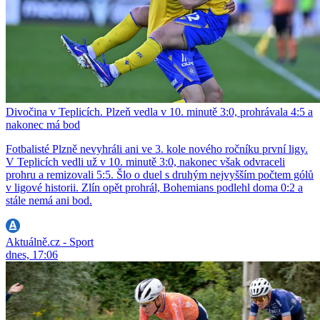
Divočina v Teplicích. Plzeň vedla v 10. minutě 3:0, prohrávala 4:5 a
nakonec má bod
Fotbalisté Plzně nevyhráli ani ve 3. kole nového ročníku první ligy.
V Teplicích vedli už v 10. minutě 3:0, nakonec však odvraceli
prohru a remizovali 5:5. Šlo o duel s druhým nejvyšším počtem gólů
v ligové historii. Zlín opět prohrál, Bohemians podlehl doma 0:2 a
stále nemá ani bod.
Aktuálně.cz - Sport
dnes, 17:06