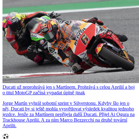
Ducati už neprohrává jen s Martínem. Prohrává s celou Aprilií a boj
o titul MotoGP začíná vypadat úplně jinak
Jorge Martín vyhrál sobotní sprint v Silverstonu. Kdyby šlo jen o
něj, Ducati by si ještě mohla vysvětlovat výsledek kvalitou jednoho
jezdce. Jenže za Martínem nepřijela další Ducati. Přijel Ai Ogura na
Trackhouse Aprilii. A za ním Marco Bezzecchi na druhé tovární
Aprilii.