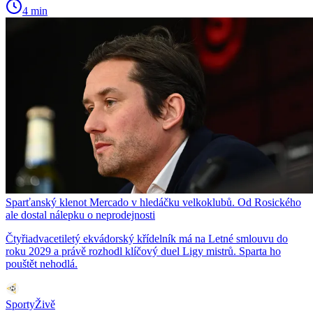
4 min
Sparťanský klenot Mercado v hledáčku velkoklubů. Od Rosického
ale dostal nálepku o neprodejnosti
Čtyřiadvacetiletý ekvádorský křídelník má na Letné smlouvu do
roku 2029 a právě rozhodl klíčový duel Ligy mistrů. Sparta ho
pouštět nehodlá.
SportyŽivě