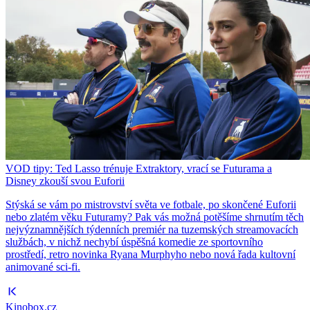
VOD tipy: Ted Lasso trénuje Extraktory, vrací se Futurama a
Disney zkouší svou Euforii
Stýská se vám po mistrovství světa ve fotbale, po skončené Euforii
nebo zlatém věku Futuramy? Pak vás možná potěšíme shrnutím těch
nejvýznamnějších týdenních premiér na tuzemských streamovacích
službách, v nichž nechybí úspěšná komedie ze sportovního
prostředí, retro novinka Ryana Murphyho nebo nová řada kultovní
animované sci-fi.
Kinobox.cz