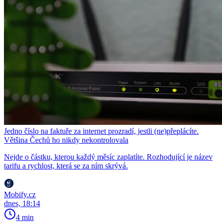
Jedno číslo na faktuře za internet prozradí, jestli (ne)přeplácíte.
Většina Čechů ho nikdy nekontrolovala
Nejde o částku, kterou každý měsíc zaplatíte. Rozhodující je název
tarifu a rychlost, která se za ním skrývá.
Mobify.cz
dnes, 18:14
4 min