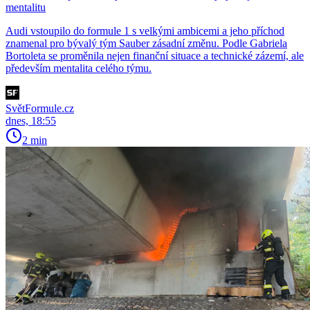
mentalitu
Audi vstoupilo do formule 1 s velkými ambicemi a jeho příchod
znamenal pro bývalý tým Sauber zásadní změnu. Podle Gabriela
Bortoleta se proměnila nejen finanční situace a technické zázemí, ale
především mentalita celého týmu.
SvětFormule.cz
dnes, 18:55
2 min