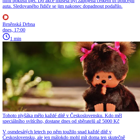
nimi pokusil ujet. Do akce musela být zapojena celkem tři policejní
auta. Sledovaného řidiče se jim nakonec dopadnout podařilo.
Brněnská Drbna
dnes, 17:00
1 min
Tohoto plyšáka mělo každé dítě v Československu. Kdo měl
speciálního svítícího, dostane dnes od sběratelů až 5000 Kč
V osmdesátých letech po něm toužilo snad každé dítě v
Československu, ale jen málokdo mohl mít doma ten skutečně