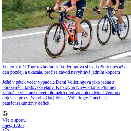
Ventoux měl Tour rozhodnout. Volleringová si vzala žlutý dres až o
den později a ukázala, proč se závod nevyhrává jedním kopcem
Ještě v pátek večer vypadala Demi Volleringová jako jedna z
poražených královské etapy. Katarzyna Niewiadoma-Phinney
zaútočila více než devět kilometrů před vrcholem Mont Ventoux,
dojela si pro vítězství a žlutý dres a Volleringové nechala
patnáctisekundový deficit.
Vše o sportu
dnes, 17:06