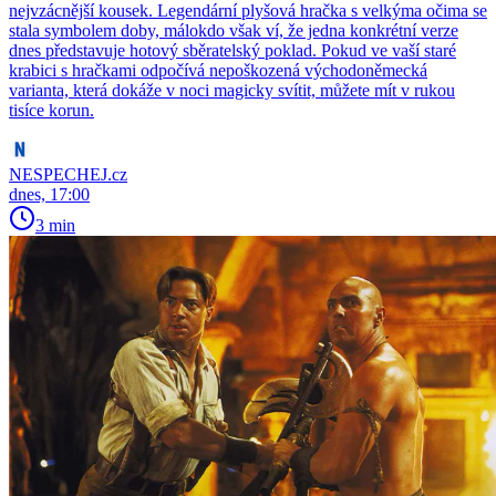
nejvzácnější kousek. Legendární plyšová hračka s velkýma očima se
stala symbolem doby, málokdo však ví, že jedna konkrétní verze
dnes představuje hotový sběratelský poklad. Pokud ve vaší staré
krabici s hračkami odpočívá nepoškozená východoněmecká
varianta, která dokáže v noci magicky svítit, můžete mít v rukou
tisíce korun.
NESPECHEJ.cz
dnes, 17:00
3 min