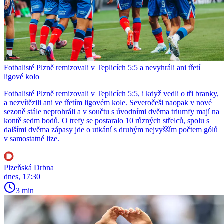
Fotbalisté Plzně remizovali v Teplicích 5:5 a nevyhráli ani třetí
ligové kolo
Fotbalisté Plzně remizovali v Teplicích 5:5, i když vedli o tři branky,
a nezvítězili ani ve třetím ligovém kole. Severočeši naopak v nové
sezoně stále neprohráli a v součtu s úvodními dvěma triumfy mají na
kontě sedm bodů. O trefy se postaralo 10 různých střelců, spolu s
dalšími dvěma zápasy jde o utkání s druhým nejvyšším počtem gólů
v samostatné lize.
Plzeňská Drbna
dnes, 17:30
3 min