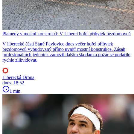
Plameny v mostní konstrukci: V Liberci hořel příbytek bezdomovců
V liberecké části Staré Pavlovice dnes večer hořel příbytek
bezdomovců vybudovaný přímo uvnitř mostní konstrukce. Zásah
profesionálních jednotek zamezil dalším škodám a požár se podařilo
rychle zlikvidovat.
Liberecká Drbna
dnes, 18:52
1 min