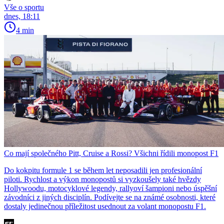
Vše o sportu
dnes, 18:11
4 min
Co mají společného Pitt, Cruise a Rossi? Všichni řídili monopost F1
Do kokpitu formule 1 se během let neposadili jen profesionální
piloti. Rychlost a výkon monopostů si vyzkoušely také hvězdy
Hollywoodu, motocyklové legendy, rallyoví šampioni nebo úspěšní
závodníci z jiných disciplín. Podívejte se na známé osobnosti, které
dostaly jedinečnou příležitost usednout za volant monopostu F1.