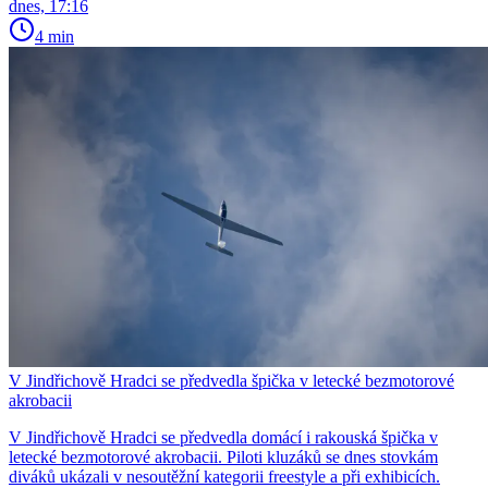
dnes, 17:16
4 min
V Jindřichově Hradci se předvedla špička v letecké bezmotorové
akrobacii
V Jindřichově Hradci se předvedla domácí i rakouská špička v
letecké bezmotorové akrobacii. Piloti kluzáků se dnes stovkám
diváků ukázali v nesoutěžní kategorii freestyle a při exhibicích.