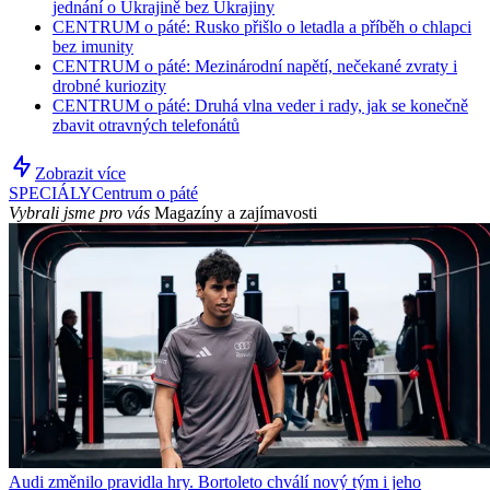
jednání o Ukrajině bez Ukrajiny
CENTRUM o páté: Rusko přišlo o letadla a příběh o chlapci
bez imunity
CENTRUM o páté: Mezinárodní napětí, nečekané zvraty i
drobné kuriozity
CENTRUM o páté: Druhá vlna veder i rady, jak se konečně
zbavit otravných telefonátů
Zobrazit více
SPECIÁLY
Centrum o páté
Vybrali jsme pro vás
Magazíny a zajímavosti
Audi změnilo pravidla hry. Bortoleto chválí nový tým i jeho