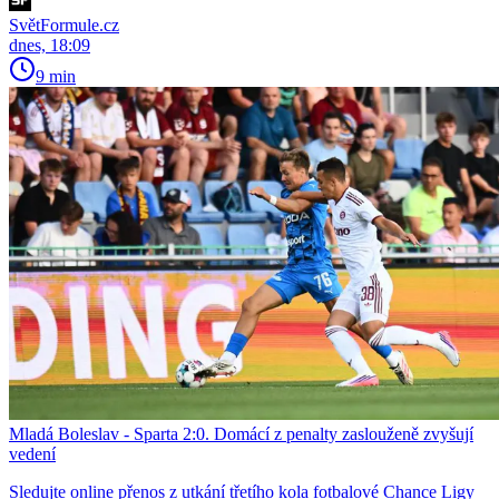
SvětFormule.cz
dnes, 18:09
9 min
Mladá Boleslav - Sparta 2:0. Domácí z penalty zaslouženě zvyšují
vedení
Sledujte online přenos z utkání třetího kola fotbalové Chance Ligy