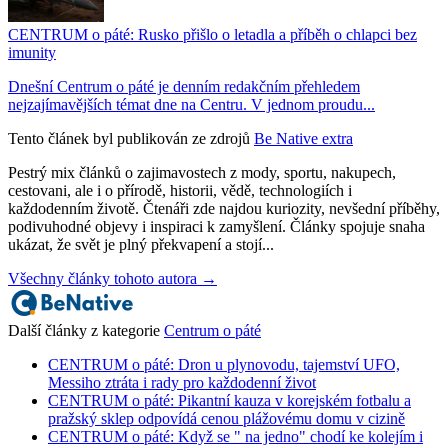
CENTRUM o páté: Rusko přišlo o letadla a příběh o chlapci bez
imunity
Dnešní Centrum o páté je denním redakčním přehledem
nejzajímavějších témat dne na Centru. V jednom proudu...
Tento článek byl publikován ze zdrojů
Be Native extra
Pestrý mix článků o zajimavostech z mody, sportu, nakupech,
cestovani, ale i o přírodě, historii, vědě, technologiích i
každodenním životě. Čtenáři zde najdou kuriozity, nevšední příběhy,
podivuhodné objevy i inspiraci k zamyšlení. Články spojuje snaha
ukázat, že svět je plný překvapení a stojí...
Všechny články tohoto autora →
Další články z kategorie
Centrum o páté
CENTRUM o páté: Dron u plynovodu, tajemství UFO,
Messiho ztráta i rady pro každodenní život
CENTRUM o páté: Pikantní kauza v korejském fotbalu a
pražský sklep odpovídá cenou plážovému domu v cizině
CENTRUM o páté: Když se " na jedno" chodí ke kolejím i