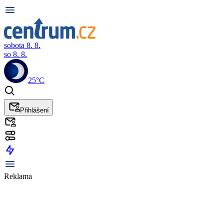
sobota 8. 8.
so 8. 8.
25°C
Přihlášení
Reklama