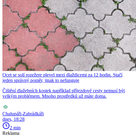
Ocet se solí rozežere plevel mezi dlaždicemi za 12 hodin. Stačí
jeden správný poměr, jinak to nefunguje
Čištění dlažebních kostek například příjezdové cesty nemusí být
velkým problémem. Mnoho prostředků už máte doma.
Chalupáři-Zahrádkáři
dnes, 18:28
2 min
Reklama