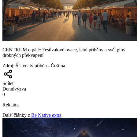
CENTRUM o páté: Festivalové ovace, letní příběhy a svět plný
drobných překvapení
Zdroj
:
Šťavnatý příběh - Čeština
Sdílet
Denní
výzva
0
Reklama
Další články z
Be Native extra