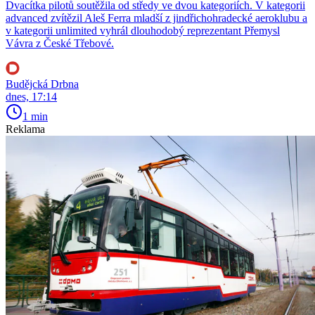
Dvacítka pilotů soutěžila od středy ve dvou kategoriích. V kategorii
advanced zvítězil Aleš Ferra mladší z jindřichohradecké aeroklubu a
v kategorii unlimited vyhrál dlouhodobý reprezentant Přemysl
Vávra z České Třebové.
Budějcká Drbna
dnes, 17:14
1 min
Reklama