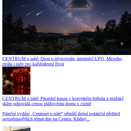
CENTRUM o páté: Dron u plynovodu, tajemství UFO, Messiho
ztráta i rady pro každodenní život
CENTRUM o páté: Pikantní kauza v korejském fotbalu a pražský
sklep odpovídá cenou plážovému domu v cizině
Páteční vydání „Centrum o páté“ přináší denní redakční přehled
nejzajímavějších témat dne na Centru. Klidný...