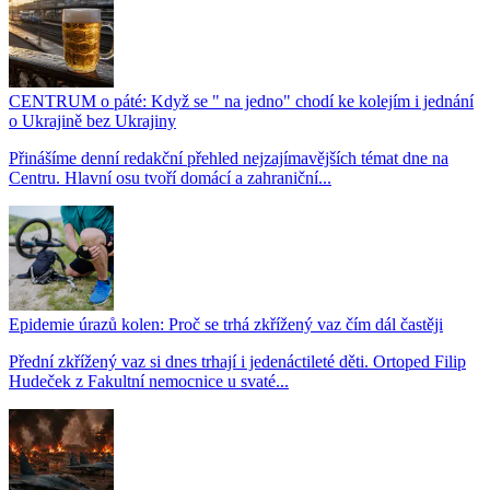
CENTRUM o páté: Když se " na jedno" chodí ke kolejím i jednání
o Ukrajině bez Ukrajiny
Přinášíme denní redakční přehled nejzajímavějších témat dne na
Centru. Hlavní osu tvoří domácí a zahraniční...
Epidemie úrazů kolen: Proč se trhá zkřížený vaz čím dál častěji
Přední zkřížený vaz si dnes trhají i jedenáctileté děti. Ortoped Filip
Hudeček z Fakultní nemocnice u svaté...