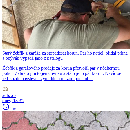
Starý žebřík z garáže za stopadesát korun. Pár ho natřel, přidal prkna
a obývák vypadá jako z katalogu
Žebřík z garážového prodeje za korun přetvořil pár v nádhernou
polici. Zabralo jim to jen chvilku a stálo je to pár korun. Navíc se
teď každé návštěvě svým dílem můžou pochlubit.
adbz.cz
dnes, 18:35
2 min