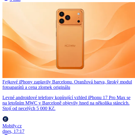
Fejkové iPhony zaplavily Barcelonu. Oranžová barva, široký modul
fotoaparátů a cena zlomek originálu
Levné androidové telefony kopírující vzhled iPhonu 17 Pro Max se
na letošním MWC v Barceloně objevily hned na několika stáncích.
Stojí od necelých 5 000 Kč.
Mobify.cz
dnes, 17:17