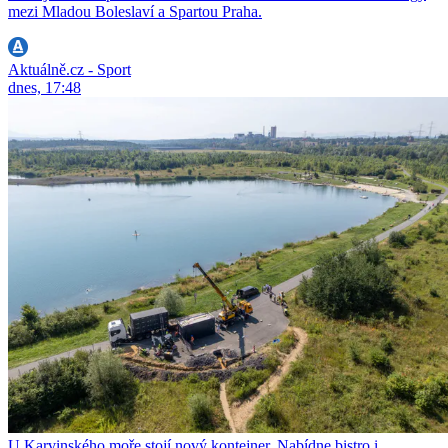
mezi Mladou Boleslaví a Spartou Praha.
Aktuálně.cz - Sport
dnes, 17:48
U Karvinského moře stojí nový kontejner. Nabídne bistro i