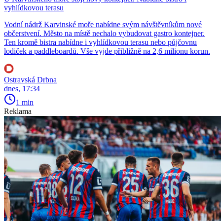
vyhlídkovou terasu
Vodní nádrž Karvinské moře nabídne svým návštěvníkům nové
občerstvení. Město na místě nechalo vybudovat gastro kontejner.
Ten kromě bistra nabídne i vyhlídkovou terasu nebo půjčovnu
lodiček a paddleboardů. Vše vyjde přibližně na 2,6 milionu korun.
Ostravská Drbna
dnes, 17:34
1 min
Reklama