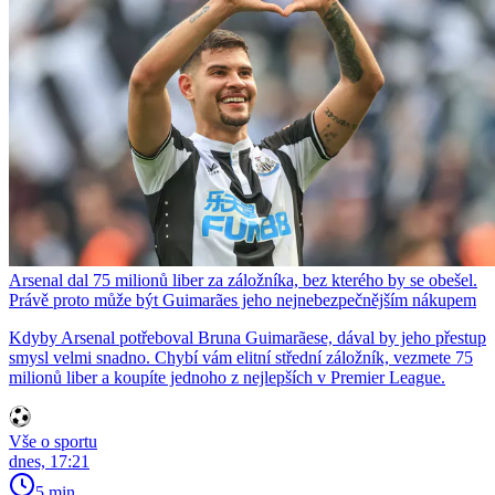
Arsenal dal 75 milionů liber za záložníka, bez kterého by se obešel.
Právě proto může být Guimarães jeho nejnebezpečnějším nákupem
Kdyby Arsenal potřeboval Bruna Guimarãese, dával by jeho přestup
smysl velmi snadno. Chybí vám elitní střední záložník, vezmete 75
milionů liber a koupíte jednoho z nejlepších v Premier League.
Vše o sportu
dnes, 17:21
5 min