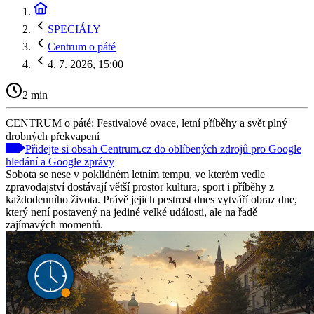
SPECIÁLY
Centrum o páté
4. 7. 2026, 15:00
2 min
CENTRUM o páté: Festivalové ovace, letní příběhy a svět plný
drobných překvapení
Přidejte si obsah Centrum.cz do oblíbených zdrojů pro Google
hledání a Google zprávy
Sobota se nese v poklidném letním tempu, ve kterém vedle
zpravodajství dostávají větší prostor kultura, sport i příběhy z
každodenního života. Právě jejich pestrost dnes vytváří obraz dne,
který není postavený na jediné velké události, ale na řadě
zajímavých momentů.