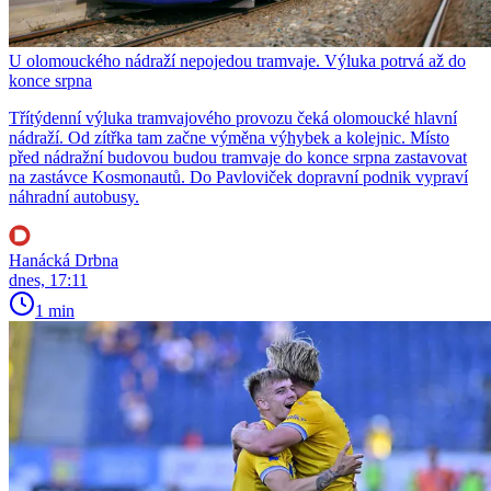
U olomouckého nádraží nepojedou tramvaje. Výluka potrvá až do
konce srpna
Třítýdenní výluka tramvajového provozu čeká olomoucké hlavní
nádraží. Od zítřka tam začne výměna výhybek a kolejnic. Místo
před nádražní budovou budou tramvaje do konce srpna zastavovat
na zastávce Kosmonautů. Do Pavloviček dopravní podnik vypraví
náhradní autobusy.
Hanácká Drbna
dnes, 17:11
1 min