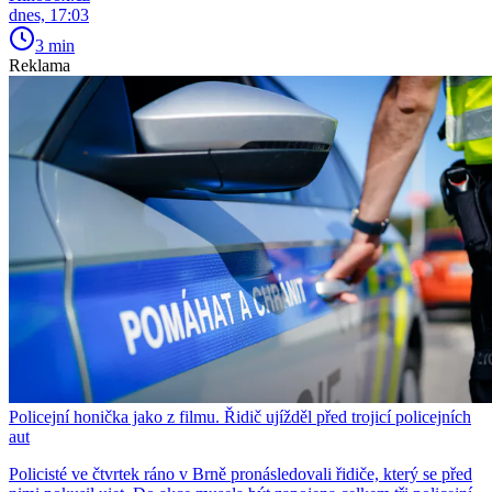
dnes, 17:03
3 min
Reklama
Policejní honička jako z filmu. Řidič ujížděl před trojicí policejních
aut
Policisté ve čtvrtek ráno v Brně pronásledovali řidiče, který se před