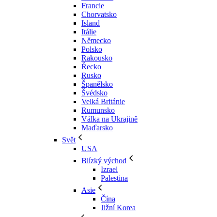
Francie
Chorvatsko
Island
Itálie
Německo
Polsko
Rakousko
Řecko
Rusko
Španělsko
Švédsko
Velká Británie
Rumunsko
Válka na Ukrajině
Maďarsko
Svět
USA
Blízký východ
Izrael
Palestina
Asie
Čína
Jižní Korea