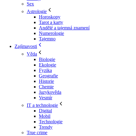
Sex
Astrologie
Horoskopy
Tarot a karty
Andělé a tajemná znamení
Numerologie
Tajemno
Zajímavosti
Věda
Biologie
Ekologie
Fyzika
Geografie
Historie
Chemie
Jazykověda
Vesmír
IT a technologie
Digital
Mobil
Technologie
Trendy
True crime