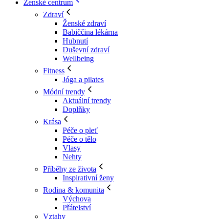
Ženské centrum
Zdraví
Ženské zdraví
Babiččina lékárna
Hubnutí
Duševní zdraví
Wellbeing
Fitness
Jóga a pilates
Módní trendy
Aktuální trendy
Doplňky
Krása
Péče o pleť
Péče o tělo
Vlasy
Nehty
Příběhy ze života
Inspirativní ženy
Rodina & komunita
Výchova
Přátelství
Vztahy