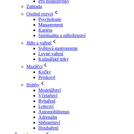
Pro hospodyňky
Zahrada
Osobní rozvoj
Psychologie
Management
Kariéra
Spiritualita a náboženství
Jídlo a vaření
Světová gastronomie
Levné vaření
Kulinářské triky
Mazlíčci
Kočky
Pejskové
Hobby
Modelářství
Včelařství
Rybaření
Letectví
Automobilismus
Adrenalin
Sběratelství
Houbaření