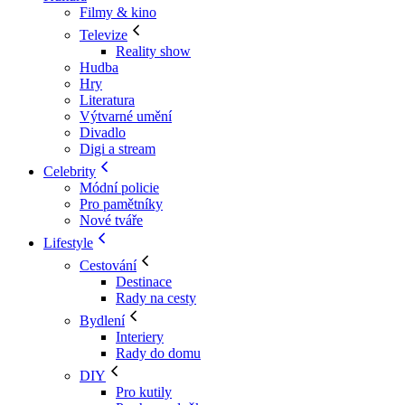
Filmy & kino
Televize
Reality show
Hudba
Hry
Literatura
Výtvarné umění
Divadlo
Digi a stream
Celebrity
Módní policie
Pro pamětníky
Nové tváře
Lifestyle
Cestování
Destinace
Rady na cesty
Bydlení
Interiery
Rady do domu
DIY
Pro kutily