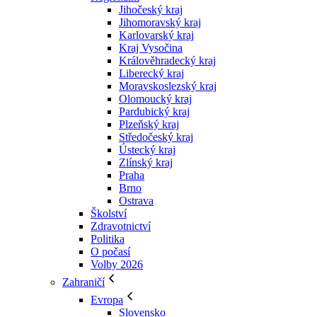
Jihočeský kraj
Jihomoravský kraj
Karlovarský kraj
Kraj Vysočina
Králověhradecký kraj
Liberecký kraj
Moravskoslezský kraj
Olomoucký kraj
Pardubický kraj
Plzeňský kraj
Středočeský kraj
Ústecký kraj
Zlínský kraj
Praha
Brno
Ostrava
Školství
Zdravotnictví
Politika
O počasí
Volby 2026
Zahraničí
Evropa
Slovensko