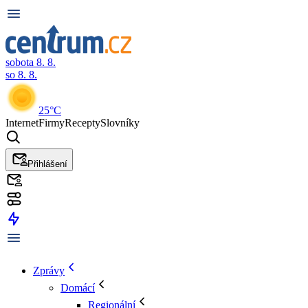
sobota 8. 8.
so 8. 8.
25°C
Internet
Firmy
Recepty
Slovníky
Přihlášení
Zprávy
Domácí
Regionální