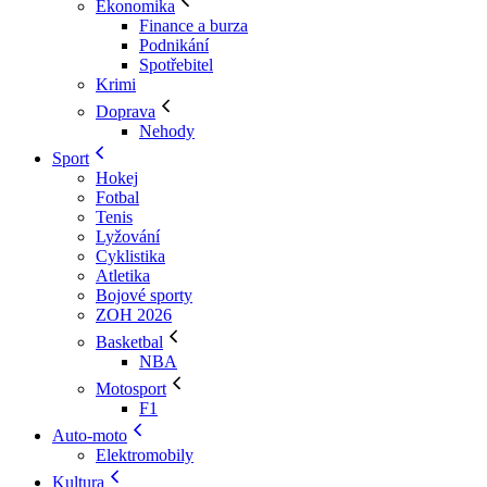
Ekonomika
Finance a burza
Podnikání
Spotřebitel
Krimi
Doprava
Nehody
Sport
Hokej
Fotbal
Tenis
Lyžování
Cyklistika
Atletika
Bojové sporty
ZOH 2026
Basketbal
NBA
Motosport
F1
Auto-moto
Elektromobily
Kultura