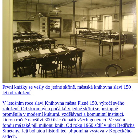
První knížky se vešly do jedné skříně, městská knihovna slaví 150
let od založení
V letošním roce slaví Knihovna města Plzně 150. výročí svého
založení. Od skromných počátků v jedné skříni se postupně
proměnila v moderní kulturní, vzdělávací a komunitní instituci,
kterou ročně navštíví 300 tisíc čtenářů všech generací. Ve svém
fondu má také půl milionu knih. Od roku 1960 sídlí v ulici Bedřicha
Smetany. Její bohatou historii teď připomíná výstava v Kopeckého
sadech.