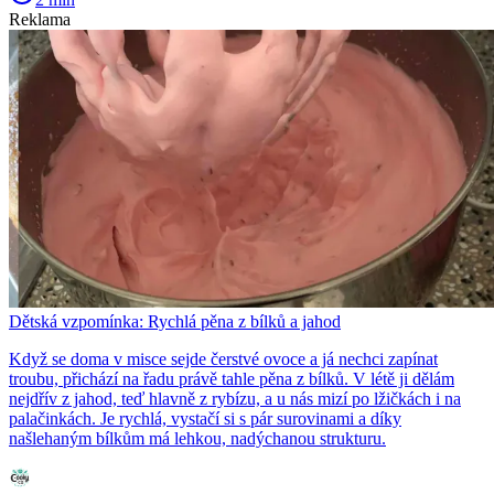
Reklama
Dětská vzpomínka: Rychlá pěna z bílků a jahod
Když se doma v misce sejde čerstvé ovoce a já nechci zapínat
troubu, přichází na řadu právě tahle pěna z bílků. V létě ji dělám
nejdřív z jahod, teď hlavně z rybízu, a u nás mizí po lžičkách i na
palačinkách. Je rychlá, vystačí si s pár surovinami a díky
našlehaným bílkům má lehkou, nadýchanou strukturu.