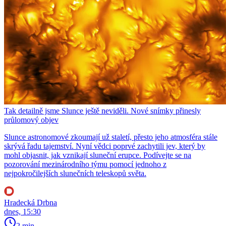
Tak detailně jsme Slunce ještě neviděli. Nové snímky přinesly
průlomový objev
Slunce astronomové zkoumají už staletí, přesto jeho atmosféra stále
skrývá řadu tajemství. Nyní vědci poprvé zachytili jev, který by
mohl objasnit, jak vznikají sluneční erupce. Podívejte se na
pozorování mezinárodního týmu pomocí jednoho z
nejpokročilejších slunečních teleskopů světa.
Hradecká Drbna
dnes, 15:30
2 min