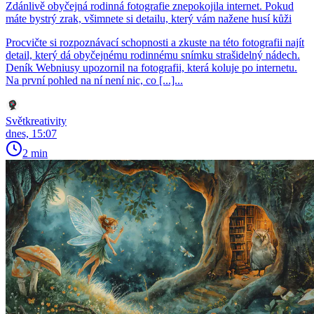
Zdánlivě obyčejná rodinná fotografie znepokojila internet. Pokud
máte bystrý zrak, všimnete si detailu, který vám nažene husí kůži
Procvičte si rozpoznávací schopnosti a zkuste na této fotografii najít
detail, který dá obyčejnému rodinnému snímku strašidelný nádech.
Deník Webniusy upozornil na fotografii, která koluje po internetu.
Na první pohled na ní není nic, co [...]...
Světkreativity
dnes, 15:07
2 min