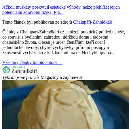
Ačkoli muškáty poskytují estetické výhody, nelze přehlížet jejich
potenciální zdravotní rizika. Pro...
Tento článek byl publikován ze zdrojů
Chalupáři-Zahrádkáři
Články z Chalupari-Zahradkari.cz nabízejí praktický pohled na vše,
co souvisí s bydlením, zahradou, údržbou domu i radostmi
chatařského života. Obsah je určen čtenářům, kteří ocení
jednoduché návody, chytré vychytávky, přírodní postupy a
zkušenosti vycházející z každodenní praxe. Nechybí tipy na...
Všechny články tohoto autora →
Vybrali jsme pro vás
Magazíny a zajímavosti