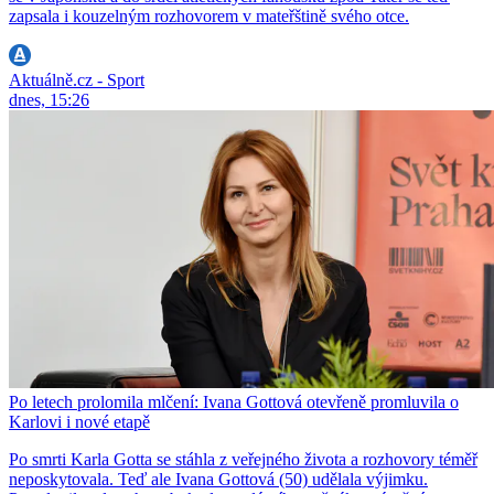
zapsala i kouzelným rozhovorem v mateřštině svého otce.
Aktuálně.cz - Sport
dnes, 15:26
Po letech prolomila mlčení: Ivana Gottová otevřeně promluvila o
Karlovi i nové etapě
Po smrti Karla Gotta se stáhla z veřejného života a rozhovory téměř
neposkytovala. Teď ale Ivana Gottová (50) udělala výjimku.