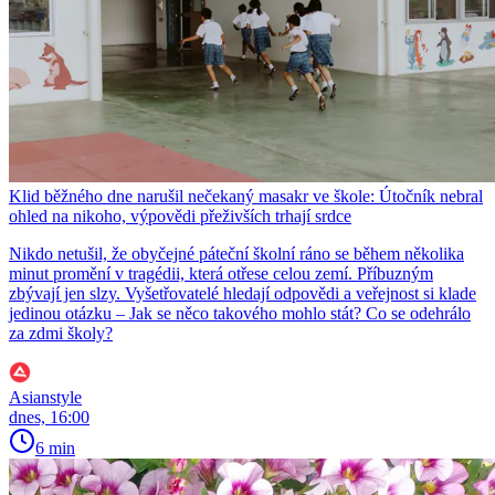
Klid běžného dne narušil nečekaný masakr ve škole: Útočník nebral
ohled na nikoho, výpovědi přeživších trhají srdce
Nikdo netušil, že obyčejné páteční školní ráno se během několika
minut promění v tragédii, která otřese celou zemí. Příbuzným
zbývají jen slzy. Vyšetřovatelé hledají odpovědi a veřejnost si klade
jedinou otázku – Jak se něco takového mohlo stát? Co se odehrálo
za zdmi školy?
Asianstyle
dnes, 16:00
6 min