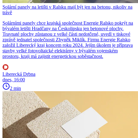
Solární panely na letišti v Ralsku mají být jen na betonu, nikoliv na
trávě
Solárními panely chce krajská společnost Energie Ralsko pokrýt na
bývalém letišti Hradčany na Českolipsku jen betonové plochy.
Travnaté plochy zůstanou z velké části nedotčené, uvedl v tiskové
zprávě jednatel společnosti Zbyněk Miklík. Firmu Energie Ralsko
založil Liberecký kraj koncem roku 2024. Jejím úkolem je příprava
stavby velké fotovoltaické elektrárny v bývalém vojenském
prostoru, kraji má zajistit energetickou soběstačnost.
Liberecká Drbna
dnes, 16:00
2 min