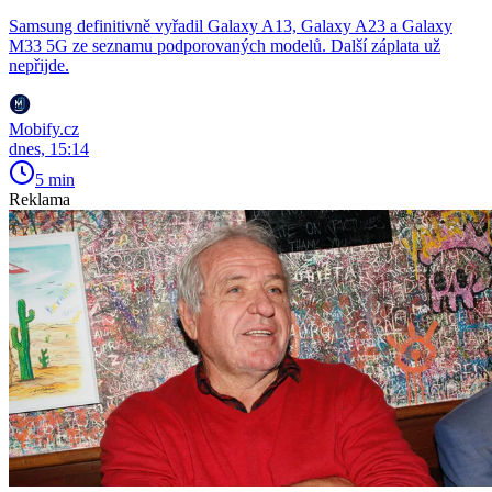
Samsung definitivně vyřadil Galaxy A13, Galaxy A23 a Galaxy
M33 5G ze seznamu podporovaných modelů. Další záplata už
nepřijde.
Mobify.cz
dnes, 15:14
5 min
Reklama