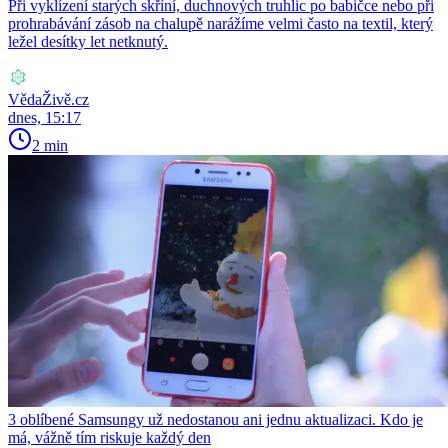
Při vyklízení starých skříní, duchnových truhlic po babičce nebo při
prohrabávání zásob na chalupě narážíme velmi často na textil, který
ležel desítky let netknutý.
VědaŽivě.cz
dnes, 15:17
2 min
3 oblíbené Samsungy už nedostanou ani jednu aktualizaci. Kdo je
má, vážně tím riskuje každý den