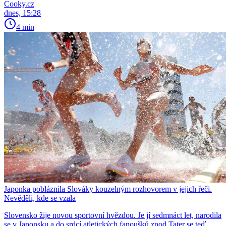
Cooky.cz
dnes, 15:28
4 min
Japonka pobláznila Slováky kouzelným rozhovorem v jejich řeči.
Nevěděli, kde se vzala
Slovensko žije novou sportovní hvězdou. Je jí sedmnáct let, narodila
se v Japonsku a do srdcí atletických fanoušků zpod Tater se teď