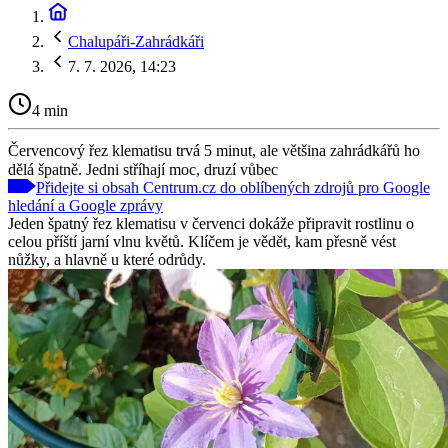
Chalupáři-Zahrádkáři
7. 7. 2026, 14:23
4 min
Červencový řez klematisu trvá 5 minut, ale většina zahrádkářů ho
dělá špatně. Jedni stříhají moc, druzí vůbec
Přidejte si obsah Centrum.cz do oblíbených zdrojů pro Google
hledání a Google zprávy
Jeden špatný řez klematisu v červenci dokáže připravit rostlinu o
celou příští jarní vlnu květů. Klíčem je vědět, kam přesně vést
nůžky, a hlavně u které odrůdy.