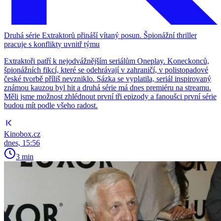
Druhá série Extraktorů přináší vítaný posun. Špionážní thriller
pracuje s konflikty uvnitř týmu
Extraktoři patří k nejodvážnějším seriálům Oneplay. Koneckonců,
špionážních fikcí, které se odehrávají v zahraničí, v polistopadové
české tvorbě příliš nevzniklo. Sázka se vyplatila, seriál inspirovaný
známou kauzou byl hit a druhá série má dnes premiéru na streamu.
Měli jsme možnost zhlédnout první tři epizody a fanoušci první série
budou mít podle všeho radost.
Kinobox.cz
dnes, 15:56
3 min