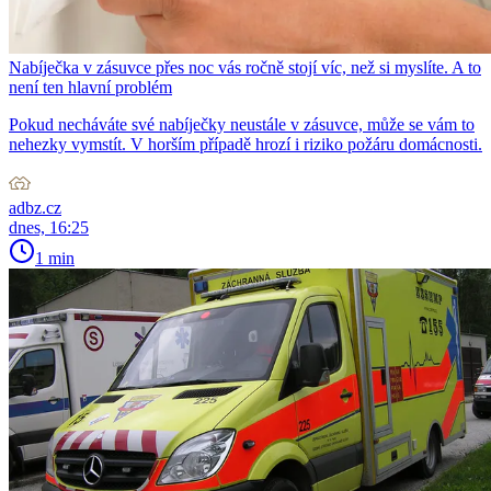
Nabíječka v zásuvce přes noc vás ročně stojí víc, než si myslíte. A to
není ten hlavní problém
Pokud necháváte své nabíječky neustále v zásuvce, může se vám to
nehezky vymstít. V horším případě hrozí i riziko požáru domácnosti.
adbz.cz
dnes, 16:25
1 min