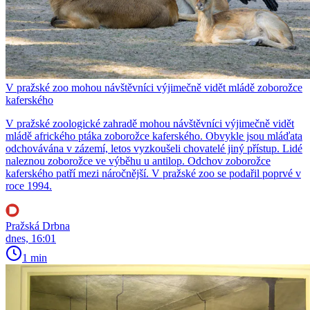
V pražské zoo mohou návštěvníci výjimečně vidět mládě zoborožce
kaferského
V pražské zoologické zahradě mohou návštěvníci výjimečně vidět
mládě afrického ptáka zoborožce kaferského. Obvykle jsou mláďata
odchovávána v zázemí, letos vyzkoušeli chovatelé jiný přístup. Lidé
naleznou zoborožce ve výběhu u antilop. Odchov zoborožce
kaferského patří mezi náročnější. V pražské zoo se podařil poprvé v
roce 1994.
Pražská Drbna
dnes, 16:01
1 min