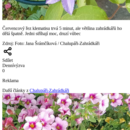
Červencový řez klematisu trvá 5 minut, ale většina zahrádkářů ho
dělá špatně. Jedni stříhají moc, druzí vůbec
Zdroj
:
Foto: Jana Šrámčíková / Chalupáři-Zahrádkáři
Sdílet
Denní
výzva
0
Reklama
Další články z
Chalupáři-Zahrádkáři