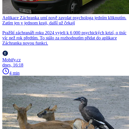
Aplikace Záchranka umí nově zavolat psychologa jedním kliknutím.
Zatím jen v jednom kraji, další už čekají
Pražští záchranáři roku 2024 vyjeli k 6 000 psychických krizí, o tisíc
víc než rok předtím. To stálo za rozhodnutím přidat do aplikace
Záchranka novou funkci.
Mobify.cz
dnes, 16:18
4 min