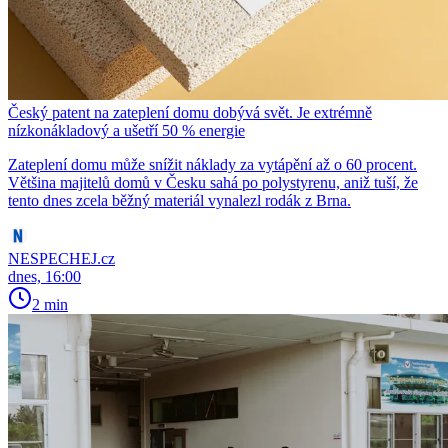
Český patent na zateplení domu dobývá svět. Je extrémně
nízkonákladový a ušetří 50 % energie
Zateplení domu může snížit náklady za vytápění až o 60 procent.
Většina majitelů domů v Česku sahá po polystyrenu, aniž tuší, že
tento dnes zcela běžný materiál vynalezl rodák z Brna.
NESPECHEJ.cz
dnes, 16:00
2 min