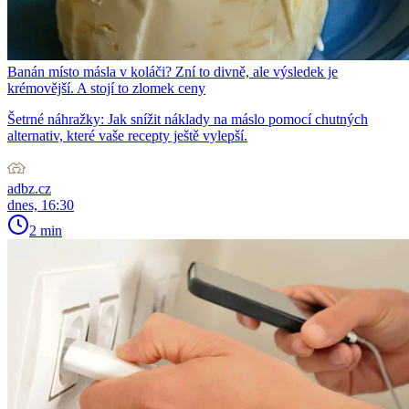
Banán místo másla v koláči? Zní to divně, ale výsledek je
krémovější. A stojí to zlomek ceny
Šetrné náhražky: Jak snížit náklady na máslo pomocí chutných
alternativ, které vaše recepty ještě vylepší.
adbz.cz
dnes, 16:30
2 min