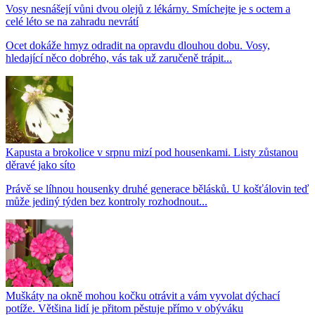
Vosy nesnášejí vůni dvou olejů z lékárny. Smíchejte je s octem a
celé léto se na zahradu nevrátí
Ocet dokáže hmyz odradit na opravdu dlouhou dobu. Vosy,
hledající něco dobrého, vás tak už zaručeně trápit...
Kapusta a brokolice v srpnu mizí pod housenkami. Listy zůstanou
děravé jako síto
Právě se líhnou housenky druhé generace bělásků. U košťálovin teď
může jediný týden bez kontroly rozhodnout...
Muškáty na okně mohou kočku otrávit a vám vyvolat dýchací
potíže. Většina lidí je přitom pěstuje přímo v obýváku