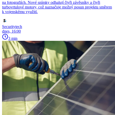
na fotografiích. Nové snímky odhalují čtyři závěsníky a čtyři
turbovrtulové motory, což naznačuje možný posun projektu směrem
k vojenskému využití.
Securitytech
dnes, 16:00
3 min