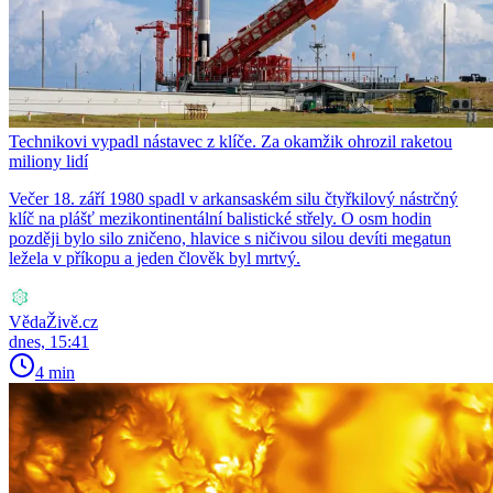
Technikovi vypadl nástavec z klíče. Za okamžik ohrozil raketou
miliony lidí
Večer 18. září 1980 spadl v arkansaském silu čtyřkilový nástrčný
klíč na plášť mezikontinentální balistické střely. O osm hodin
později bylo silo zničeno, hlavice s ničivou silou devíti megatun
ležela v příkopu a jeden člověk byl mrtvý.
VědaŽivě.cz
dnes, 15:41
4 min