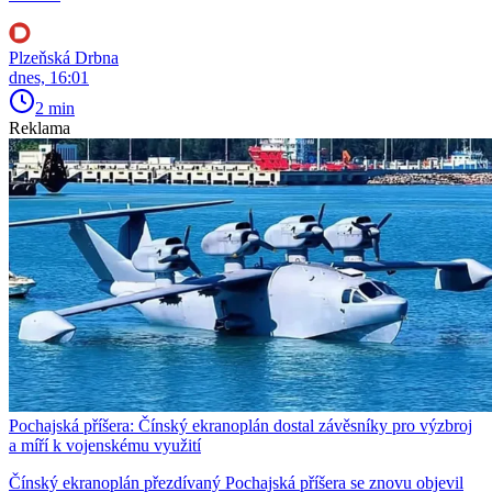
Plzeňská Drbna
dnes, 16:01
2 min
Reklama
Pochajská příšera: Čínský ekranoplán dostal závěsníky pro výzbroj
a míří k vojenskému využití
Čínský ekranoplán přezdívaný Pochajská příšera se znovu objevil