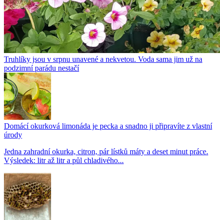
Truhlíky jsou v srpnu unavené a nekvetou. Voda sama jim už na
podzimní parádu nestačí
Domácí okurková limonáda je pecka a snadno ji připravíte z vlastní
úrody
Jedna zahradní okurka, citron, pár lístků máty a deset minut práce.
Výsledek: litr až litr a půl chladivého...