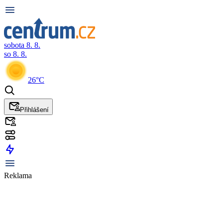
sobota 8. 8.
so 8. 8.
26°C
Přihlášení
Reklama