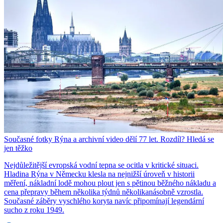
Současné fotky Rýna a archivní video dělí 77 let. Rozdíl? Hledá se
jen těžko
Nejdůležitější evropská vodní tepna se ocitla v kritické situaci.
Hladina Rýna v Německu klesla na nejnižší úroveň v historii
měření, nákladní lodě mohou plout jen s pětinou běžného nákladu a
cena přepravy během několika týdnů několikanásobně vzrostla.
Současné záběry vyschlého koryta navíc připomínají legendární
sucho z roku 1949.