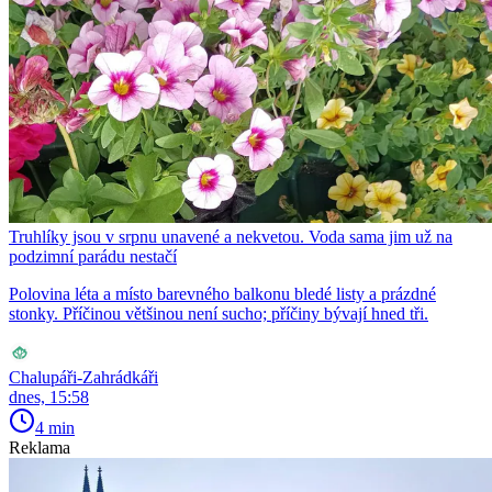
Truhlíky jsou v srpnu unavené a nekvetou. Voda sama jim už na
podzimní parádu nestačí
Polovina léta a místo barevného balkonu bledé listy a prázdné
stonky. Příčinou většinou není sucho; příčiny bývají hned tři.
Chalupáři-Zahrádkáři
dnes, 15:58
4 min
Reklama