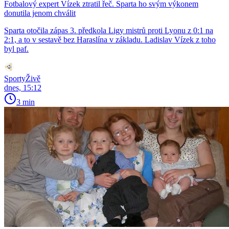
Fotbalový expert Vízek ztratil řeč. Sparta ho svým výkonem
donutila jenom chválit
Sparta otočila zápas 3. předkola Ligy mistrů proti Lyonu z 0:1 na
2:1, a to v sestavě bez Haraslína v základu. Ladislav Vízek z toho
byl paf.
SportyŽivě
dnes, 15:12
3 min