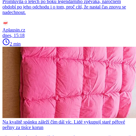
Promluvila o letech po boku legendárního zpěváka, náročném
období po jeho odchodu i o tom, proč cítí, že nastal čas znovu se
nadechnout.
Aplausin.cz
dnes, 15:18
2 min
Na kvalitě spánku záleží čím dál víc. Lidé vykupují staré péřové
peřiny za tisíce korun