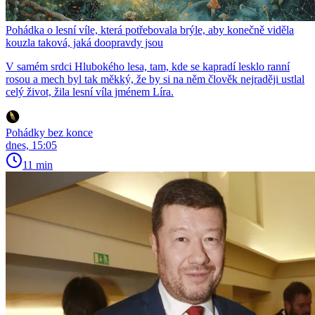
Pohádka o lesní víle, která potřebovala brýle, aby konečně viděla
kouzla taková, jaká doopravdy jsou
V samém srdci Hlubokého lesa, tam, kde se kapradí lesklo ranní
rosou a mech byl tak měkký, že by si na něm člověk nejraději ustlal
celý život, žila lesní víla jménem Líra.
Pohádky bez konce
dnes, 15:05
11 min