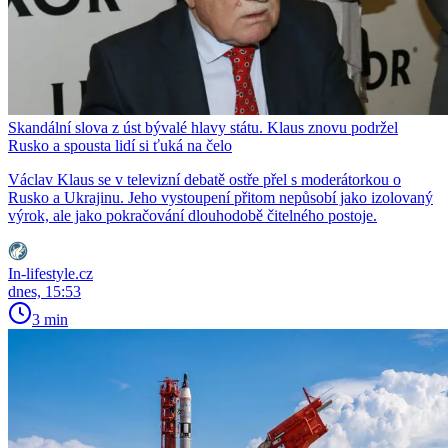
Skandální slova z úst bývalé hlavy státu. Klaus znovu podržel
Rusko a spousta lidí si ťuká na čelo
Václav Klaus se v televizní debatě ostře přel s moderátorkou o
Rusko a Ukrajinu. Jeho vystoupení přitom nepůsobí jako izolovaný
výrok, ale jako pokračování dlouhodobě čitelného postoje.
In-lifestyle.cz
dnes, 15:53
3 min