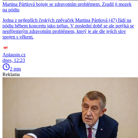
Martina Pártlová bojuje se zdravotním problémem. Zradil ji mozek
na pódiu
Jedna z nejlepších českých zpěvaček Martina Pártlová (47) řádí na
pódiu během koncertu jako tajfun. V poslední době se ale potýká se
nepříjemným zdravotním problémem, který je ale dle jejích slov
spojen s věkem.
Aplausin.cz
dnes, 12:23
2 min
Reklama