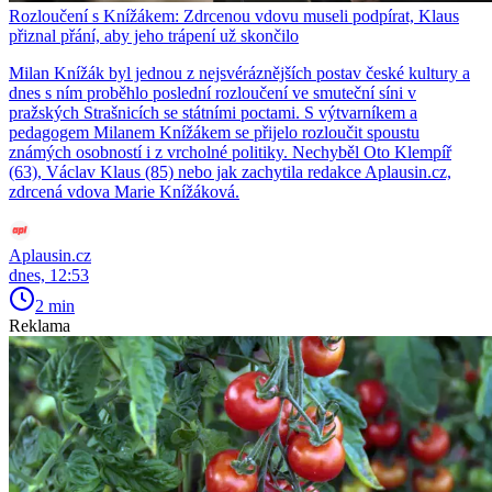
Rozloučení s Knížákem: Zdrcenou vdovu museli podpírat, Klaus
přiznal přání, aby jeho trápení už skončilo
Milan Knížák byl jednou z nejsvéráznějších postav české kultury a
dnes s ním proběhlo poslední rozloučení ve smuteční síni v
pražských Strašnicích se státními poctami. S výtvarníkem a
pedagogem Milanem Knížákem se přijelo rozloučit spoustu
známých osobností i z vrcholné politiky. Nechyběl Oto Klempíř
(63), Václav Klaus (85) nebo jak zachytila redakce Aplausin.cz,
zdrcená vdova Marie Knížáková.
Aplausin.cz
dnes, 12:53
2 min
Reklama