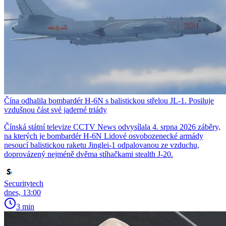
Čína odhalila bombardér H-6N s balistickou střelou JL-1. Posiluje
vzdušnou část své jaderné triády
Čínská státní televize CCTV News odvysílala 4. srpna 2026 záběry,
na kterých je bombardér H-6N Lidové osvobozenecké armády
nesoucí balistickou raketu Jinglei-1 odpalovanou ze vzduchu,
doprovázený nejméně dvěma stíhačkami stealth J-20.
Securitytech
dnes, 13:00
3 min