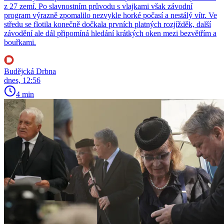
z 27 zemí. Po slavnostním průvodu s vlajkami však závodní
program výrazně zpomalilo nezvykle horké počasí a nestálý vítr. Ve
středu se flotila konečně dočkala prvních platných rozjížděk, další
závodění ale dál připomíná hledání krátkých oken mezi bezvětřím a
bouřkami.
Budějcká Drbna
dnes, 12:56
4 min