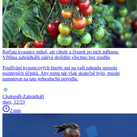
Rajčata kvasnice milují, ale cibule a česnek po nich měknou.
Většina zahrádkářů zalévá droždím všechno bez rozdílu
Používání kvasnicových hnojiv má na vaši zahradu spoustu
pozitivních účinků. Aby tomu tak však skutečně bylo, musíte
pamatovat na tato jednoduchá pravidla.
Chalupáři-Zahrádkáři
dnes, 12:53
2 min