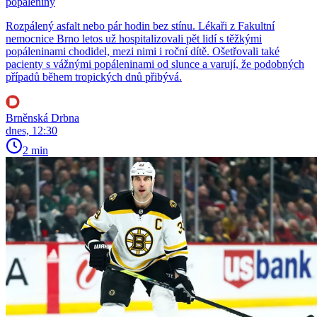
popáleniny
Rozpálený asfalt nebo pár hodin bez stínu. Lékaři z Fakultní
nemocnice Brno letos už hospitalizovali pět lidí s těžkými
popáleninami chodidel, mezi nimi i roční dítě. Ošetřovali také
pacienty s vážnými popáleninami od slunce a varují, že podobných
případů během tropických dnů přibývá.
Brněnská Drbna
dnes, 12:30
2 min