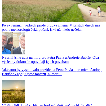
Po extrémních vedrech přijde prudká změna: V příštích dnech nás
podle meteorologů čeká počasí, jaké už nikdo nečekal
Navrhli jsme auta na míru pro Petra Pavla a Andreje Babiše: Oba
výsledky dokonale opovídají jejich povahám
Jaké auto by vystihovalo prezidenta Petra Pavla a premiéra Andreje
Babiše? Zapojili jsme fantazii, humor i...
Většina lidí, která se během horkých dnů snaží ochladit, dělá