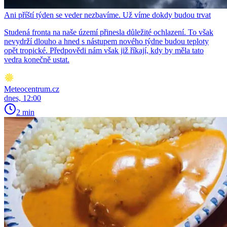
Ani příští týden se veder nezbavíme. Už víme dokdy budou trvat
Studená fronta na naše území přinesla důležité ochlazení. To však
nevydrží dlouho a hned s nástupem nového týdne budou teploty
opět tropické. Předpovědi nám však již říkají, kdy by měla tato
vedra konečně ustat.
Meteocentrum.cz
dnes, 12:00
2 min