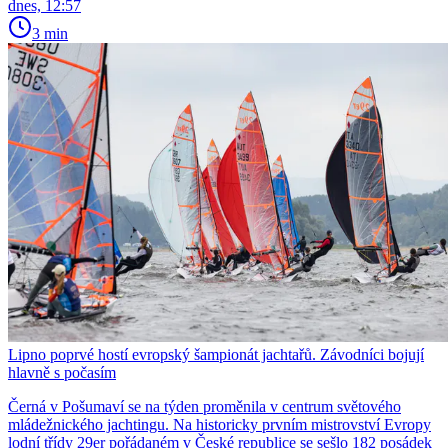
dnes, 12:57
3 min
Lipno poprvé hostí evropský šampionát jachtařů. Závodníci bojují
hlavně s počasím
Černá v Pošumaví se na týden proměnila v centrum světového
mládežnického jachtingu. Na historicky prvním mistrovství Evropy
lodní třídy 29er pořádaném v České republice se sešlo 182 posádek