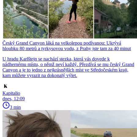
Český Grand Canyon láká na velkolepou podívanou: Ukrývá
hloubku 80 metrů a tyrkysovou vodu, z Prahy jste tam za 40 minut
U hradu Karlštejn se nachází stezka, která vás dovede k
nádhernému místu, o němž neví každý. Přezdívá se mu český Grand
Canyon a je to jedno z nejkrásnějších míst ve Středočeském kraji,
kam můžete vyrazit na dokonalý výlet.
Kapitalio
dnes, 12:09
3 min