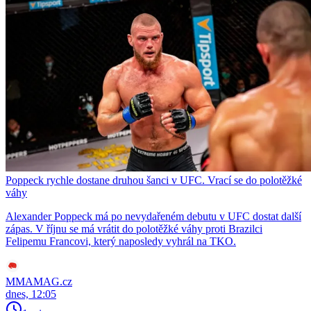
Poppeck rychle dostane druhou šanci v UFC. Vrací se do polotěžké
váhy
Alexander Poppeck má po nevydařeném debutu v UFC dostat další
zápas. V říjnu se má vrátit do polotěžké váhy proti Brazilci
Felipemu Francovi, který naposledy vyhrál na TKO.
MMAMAG.cz
dnes, 12:05