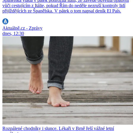
Španělská vláda v pátek pohrozila Itálii, že zavede odvetná opatření
vůči cestujícím z Itálie, pokud Řím do neděle nezruší kontroly lidí
přijíždějících ze Španělska. V pátek o tom napsal deník El País.
Aktuálně.cz - Zprávy
dnes, 12:30
Rozpálené chodníky i slunce. Lékaři v Brně řeší vážné letní