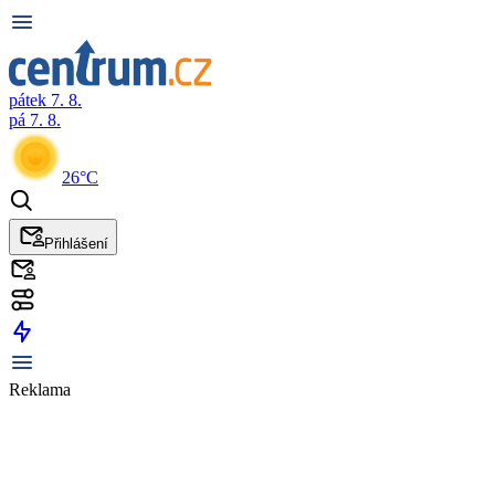
pátek 7. 8.
pá 7. 8.
26°C
Přihlášení
Reklama