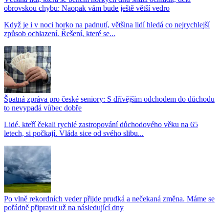
obrovskou chybu: Naopak vám bude ještě větší vedro
Když je i v noci horko na padnutí, většina lidí hledá co nejrychlejší
způsob ochlazení. Řešení, které se...
Špatná zpráva pro české seniory: S dřívějším odchodem do důchodu
to nevypadá vůbec dobře
Lidé, kteří čekali rychlé zastropování důchodového věku na 65
letech, si počkají. Vláda sice od svého slibu...
Po vlně rekordních veder přijde prudká a nečekaná změna. Máme se
pořádně připravit už na následující dny