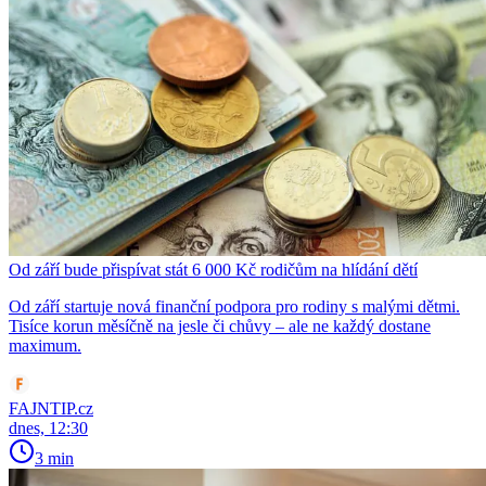
Od září bude přispívat stát 6 000 Kč rodičům na hlídání dětí
Od září startuje nová finanční podpora pro rodiny s malými dětmi.
Tisíce korun měsíčně na jesle či chůvy – ale ne každý dostane
maximum.
FAJNTIP.cz
dnes, 12:30
3 min