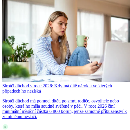
Sirotčí důchod v roce 2026: Kdy má dítě nárok a ve kterých
případech ho nezíská
Sirotčí důchod má pomoci dítěti po smrti rodiče, osvojitele nebo
osoby, která ho měla soudně svěřené v péči. V roce 2026 činí
minimální měsíční částka 6 860 korun, jenže samotné příbuzenství k
zemřelému nestačí.