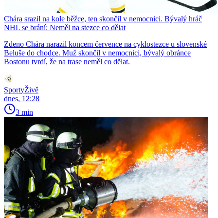
Chára srazil na kole běžce, ten skončil v nemocnici. Bývalý hráč
NHL se brání: Neměl na stezce co dělat
Zdeno Chára narazil koncem července na cyklostezce u slovenské
Beluše do chodce. Muž skončil v nemocnici, bývalý obránce
Bostonu tvrdí, že na trase neměl co dělat.
SportyŽivě
dnes, 12:28
3 min