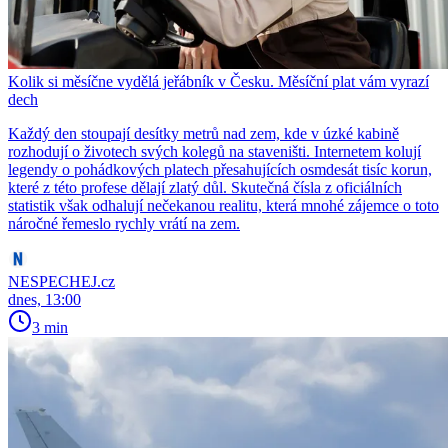
Kolik si měsíčne vydělá jeřábník v Česku. Měsíční plat vám vyrazí
dech
Každý den stoupají desítky metrů nad zem, kde v úzké kabině
rozhodují o životech svých kolegů na staveništi. Internetem kolují
legendy o pohádkových platech přesahujících osmdesát tisíc korun,
které z této profese dělají zlatý důl. Skutečná čísla z oficiálních
statistik však odhalují nečekanou realitu, která mnohé zájemce o toto
náročné řemeslo rychly vrátí na zem.
NESPECHEJ.cz
dnes, 13:00
3 min