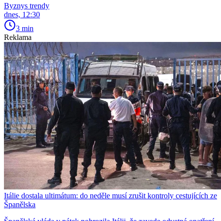
Byznys trendy
dnes, 12:30
3 min
Reklama
Itálie dostala ultimátum: do neděle musí zrušit kontroly cestujících ze
Španělska