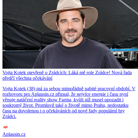
Vojta Kotek otevřeně o Zrádcích: Láká mě role Zrádce! Nová řada
předčí všechna očekávání
Vojta Kotek (38) má za sebou mimořádně nabité pracovní období. V
rozhovoru pro Aplausin.cz přiznal, že nejvíce energie i času nyní
věnuje natáčení reality show Farma, kvůli níž musel upozadit i
soukromý život. Promluvil také o životě mimo Prahu, nedostatku
času na dovolenou i o očekáváních od nové řady populární hry
Zrádci.
Aplausin.cz