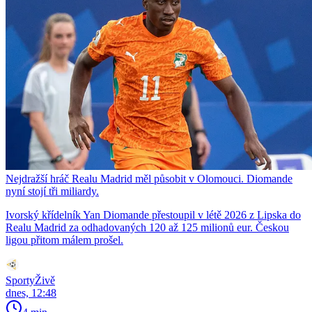
Nejdražší hráč Realu Madrid měl působit v Olomouci. Diomande
nyní stojí tři miliardy.
Ivorský křídelník Yan Diomande přestoupil v létě 2026 z Lipska do
Realu Madrid za odhadovaných 120 až 125 milionů eur. Českou
ligou přitom málem prošel.
SportyŽivě
dnes, 12:48