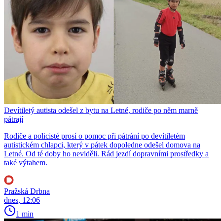
Devítiletý autista odešel z bytu na Letné, rodiče po něm marně
pátrají
Rodiče a policisté prosí o pomoc při pátrání po devítiletém
autistickém chlapci, který v pátek dopoledne odešel domova na
Letné. Od té doby ho neviděli. Rád jezdí dopravními prostředky a
také výtahem.
Pražská Drbna
dnes, 12:06
1 min