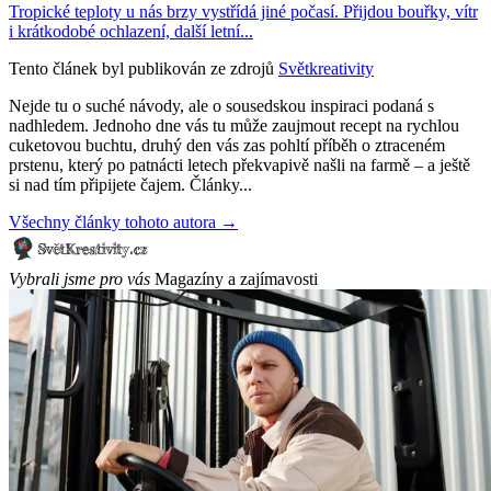
Tropické teploty u nás brzy vystřídá jiné počasí. Přijdou bouřky, vítr
i krátkodobé ochlazení, další letní...
Tento článek byl publikován ze zdrojů
Světkreativity
Nejde tu o suché návody, ale o sousedskou inspiraci podaná s
nadhledem. Jednoho dne vás tu může zaujmout recept na rychlou
cuketovou buchtu, druhý den vás zas pohltí příběh o ztraceném
prstenu, který po patnácti letech překvapivě našli na farmě – a ještě
si nad tím připijete čajem. Články...
Všechny články tohoto autora →
Vybrali jsme pro vás
Magazíny a zajímavosti