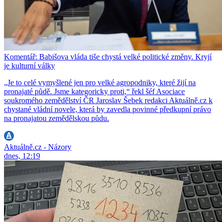
Komentář: Babišova vláda tiše chystá velké politické změny. Kryjí
je kulturní války
„Je to celé vymyšlené jen pro velké agropodniky, které žijí na
pronajaté půdě. Jsme kategoricky proti,“ řekl šéf Asociace
soukromého zemědělství ČR Jaroslav Šebek redakci Aktuálně.cz k
chystané vládní novele, která by zavedla povinné předkupní právo
na pronajatou zemědělskou půdu.
Aktuálně.cz - Názory
dnes, 12:19