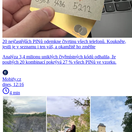
20 nejčastějších PINů odemkne čtvrtinu všech telefonů. Koukněte,
jestli je v seznamu i ten váš, a okamžitě ho změňte
Analýza 3,4 milionu uniklých čtyřmístných kódů odhalila, že
pouhých 20 kombinací pokrývá 27 % všech PINů ve vzorku.
Mobify.cz
dnes, 12:16
4 min