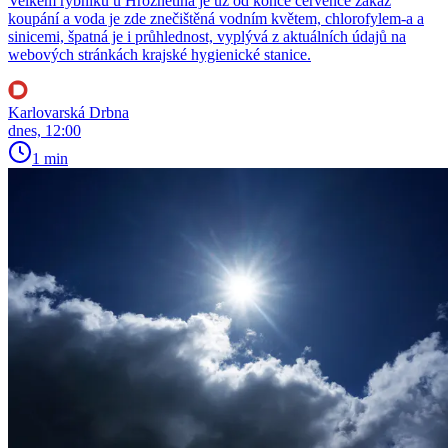
Velkém rybníku u Hroznětína je už od konce července zákaz
koupání a voda je zde znečištěná vodním květem, chlorofylem-a a
sinicemi, špatná je i průhlednost, vyplývá z aktuálních údajů na
webových stránkách krajské hygienické stanice.
Karlovarská Drbna
dnes, 12:00
1 min