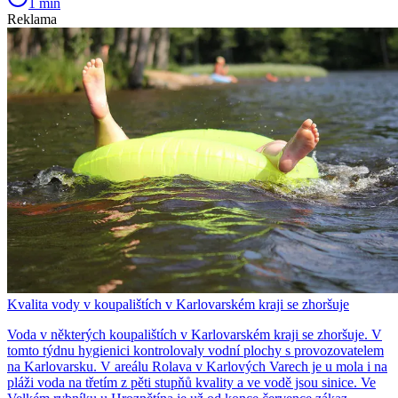
1 min
Reklama
Kvalita vody v koupalištích v Karlovarském kraji se zhoršuje
Voda v některých koupalištích v Karlovarském kraji se zhoršuje. V
tomto týdnu hygienici kontrolovaly vodní plochy s provozovatelem
na Karlovarsku. V areálu Rolava v Karlových Varech je u mola i na
pláži voda na třetím z pěti stupňů kvality a ve vodě jsou sinice. Ve