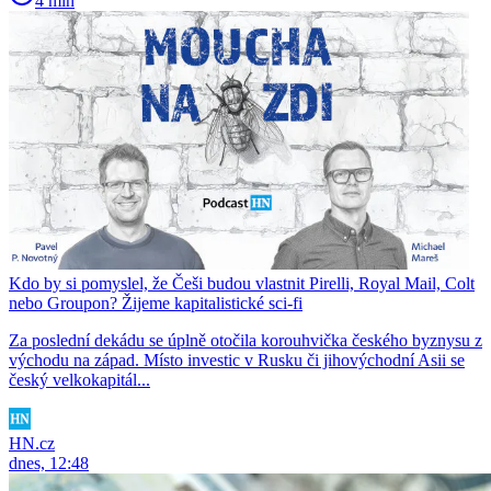
4 min
Kdo by si pomyslel, že Češi budou vlastnit Pirelli, Royal Mail, Colt
nebo Groupon? Žijeme kapitalistické sci-fi
Za poslední dekádu se úplně otočila korouhvička českého byznysu z
východu na západ. Místo investic v Rusku či jihovýchodní Asii se
český velkokapitál...
HN.cz
dnes, 12:48