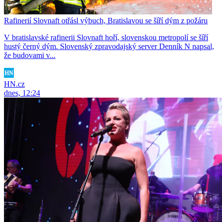
Rafinerií Slovnaft otřásl výbuch, Bratislavou se šíří dým z požáru
V bratislavské rafinerii Slovnaft hoří, slovenskou metropolí se šíří
hustý černý dým. Slovenský zpravodajský server Denník N napsal,
že budovami v...
HN.cz
dnes, 12:24