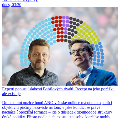
dnes, 03:30
Experti popisují slabosti Babišových rivalů. Recept na jeho porážku
ale existuje
Dominantní pozice hnutí ANO v české politice má podle expertů i
objektivní příčiny nezávislé na tom, v jaké kondici se právě
nacházejí opoziční formace – jde o důsledek dlouhodobé struktury
české politiky. Přesto podle nich existují způsoby, které by mohly