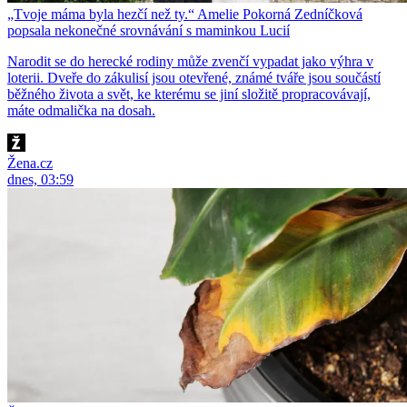
„Tvoje máma byla hezčí než ty.“ Amelie Pokorná Zedníčková
popsala nekonečné srovnávání s maminkou Lucií
Narodit se do herecké rodiny může zvenčí vypadat jako výhra v
loterii. Dveře do zákulisí jsou otevřené, známé tváře jsou součástí
běžného života a svět, ke kterému se jiní složitě propracovávají,
máte odmalička na dosah.
Žena.cz
dnes, 03:59