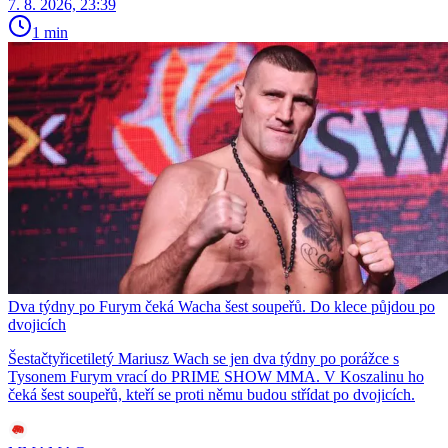
7. 8. 2026, 23:39
1 min
Dva týdny po Furym čeká Wacha šest soupeřů. Do klece půjdou po
dvojicích
Šestačtyřicetiletý Mariusz Wach se jen dva týdny po porážce s
Tysonem Furym vrací do PRIME SHOW MMA. V Koszalinu ho
čeká šest soupeřů, kteří se proti němu budou střídat po dvojicích.