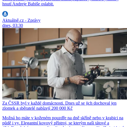
hnutí Andreje Babiše oslabit.
Aktuálně.cz - Zprávy
dnes, 03:30
Za ČSSR byl v každé domácnosti. Dnes už se jich dochoval jen
zlomek a sběratelé nabízejí 200 000 Kč
Možná ho máte v koženém pouzdře na dně skříně nebo v krabici na
půdě i vy. Elegantní kovový přístroj, se kterým naši tátové a