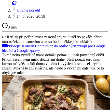
Umíme poradit
14. 5. 2026, 20:58
3 min
Češi dělají při pečení masa zásadní chybu. Stačí do pekáče přidat
tuto nečekanou surovinu a maso bude měkké jako obláček
Přidejte si obsah Centrum.cz do oblíbených zdrojů pro Google
hledání a Google zprávy
Tvrdé nebo vysušené maso dokáže pokazit i jinak povedený oběd.
Přitom řešení není nijak složité ani drahé. Stačí použít surovinu,
kterou má většina lidí doma v lednici a výsledek se docela rychle
změní. Možná to zní zvláštně, ale nejde o vývar ani další tuk, je to
obyčejné mléko.