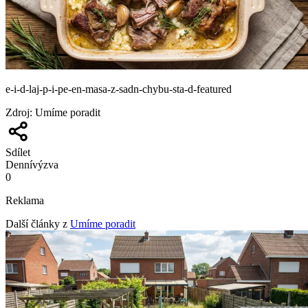
e-i-d-laj-p-i-pe-en-masa-z-sadn-chybu-sta-d-featured
Zdroj
:
Umíme poradit
Sdílet
Denní
výzva
0
Reklama
Další články z
Umíme poradit