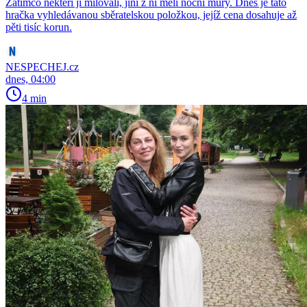
Zatímco někteří ji milovali, jiní z ní měli noční můry. Dnes je tato
hračka vyhledávanou sběratelskou položkou, jejíž cena dosahuje až
pěti tisíc korun.
NESPECHEJ.cz
dnes, 04:00
4 min