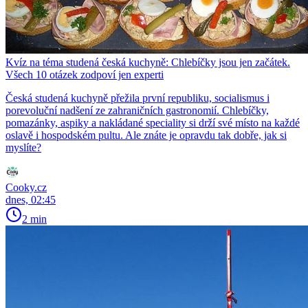
Kvíz na téma studená česká kuchyně: Chlebíčky jsou jen začátek.
Všech 10 otázek zodpoví jen experti
Česká studená kuchyně přežila první republiku, socialismus i
porevoluční nadšení ze zahraničních gastronomií. Chlebíčky,
pomazánky, aspiky a nakládané speciality si drží své místo na každé
oslavě i hospodském pultu. Ale znáte je opravdu tak dobře, jak si
myslíte?
Cooky.cz
dnes, 02:45
2 min