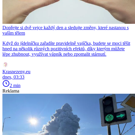
Dopřejte si dvě vejce každý den a sledujte změny, které nastanou s
vaším tělem
Když do jídelníčku zařadíte pravidelně vajíčka, budete se moci těšit
hned na několik různých pozitivních efektů, díky kterým můžete
lépe zhubnout, využívat vápník nebo zpomalit stárnutí.
Krasnezeny.eu
dnes, 03:33
2 min
Reklama