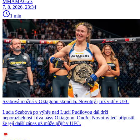
MMAMAG.cz
7. 8. 2026, 23:34
1 min
Szabová možná v Oktagonu skončila. Novotný ji už vidí v UFC
Lucia Szabová po výhře nad Lucií Pudilovou dál drží
neporazitelnost i dva pásy Oktagonu. Ondřej Novotný teď připustil,
že její další zápas už může přijít v UFC.