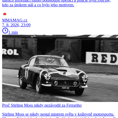
dalších informací musel podstoupit operaci a policie nyní zjišťuje,
kdo za útokem stál a co bylo jeho motivem.
MMAMAG.cz
7. 8. 2026, 23:09
1 min
Proč Stirling Moss nikdy nezávodil za Ferrariho
Stirling Moss se nikdy nestal mistrem světa v královně motorsportu.