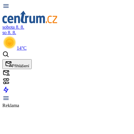
sobota 8. 8.
so 8. 8.
14°C
Přihlášení
Reklama