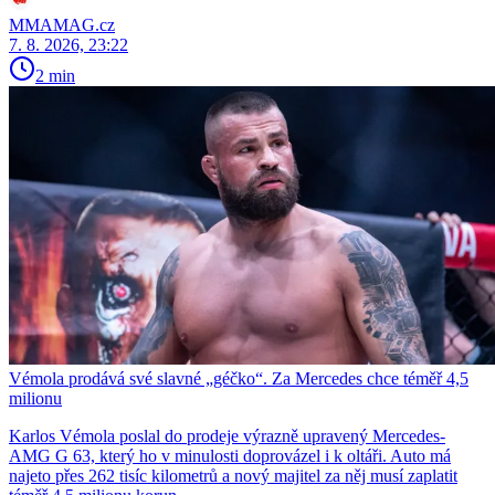
MMAMAG.cz
7. 8. 2026, 23:22
2 min
Vémola prodává své slavné „géčko“. Za Mercedes chce téměř 4,5
milionu
Karlos Vémola poslal do prodeje výrazně upravený Mercedes-
AMG G 63, který ho v minulosti doprovázel i k oltáři. Auto má
najeto přes 262 tisíc kilometrů a nový majitel za něj musí zaplatit