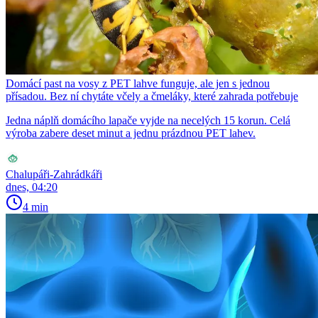
Domácí past na vosy z PET lahve funguje, ale jen s jednou
přísadou. Bez ní chytáte včely a čmeláky, které zahrada potřebuje
Jedna náplň domácího lapače vyjde na necelých 15 korun. Celá
výroba zabere deset minut a jednu prázdnou PET lahev.
Chalupáři-Zahrádkáři
dnes, 04:20
4 min