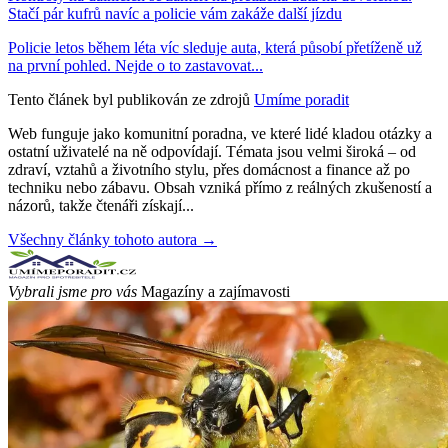
Stačí pár kufrů navíc a policie vám zakáže další jízdu
Policie letos během léta víc sleduje auta, která působí přetíženě už
na první pohled. Nejde o to zastavovat...
Tento článek byl publikován ze zdrojů
Umíme poradit
Web funguje jako komunitní poradna, ve které lidé kladou otázky a
ostatní uživatelé na ně odpovídají. Témata jsou velmi široká – od
zdraví, vztahů a životního stylu, přes domácnost a finance až po
techniku nebo zábavu. Obsah vzniká přímo z reálných zkušeností a
názorů, takže čtenáři získají...
Všechny články tohoto autora →
Vybrali jsme pro vás
Magazíny a zajímavosti