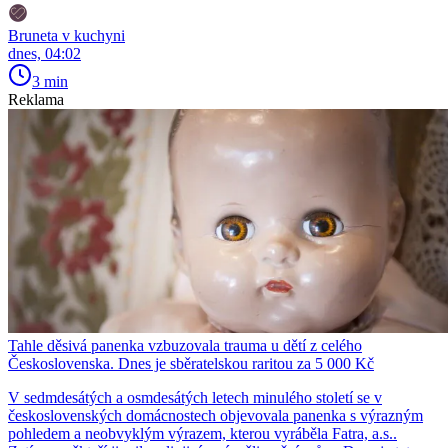
Bruneta v kuchyni
dnes, 04:02
3 min
Reklama
Tahle děsivá panenka vzbuzovala trauma u dětí z celého
Československa. Dnes je sběratelskou raritou za 5 000 Kč
V sedmdesátých a osmdesátých letech minulého století se v
československých domácnostech objevovala panenka s výrazným
pohledem a neobvyklým výrazem, kterou vyráběla Fatra, a.s..