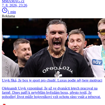
MMAMAG.cz
7. 8. 2026, 23:26
1 min
Reklama
Usyk říká, že box je sport pro chudé. Luxus podle něj bere motivaci
Oleksandr Usyk vzpomínal, že už ve dvanácti letech pracoval na
farmě. Dnes patří k největším hvězdám boxu, přesto tvrdí, že
pohodlný život může bojovníkovi vzít ochotu ráno vstát a trénovat.