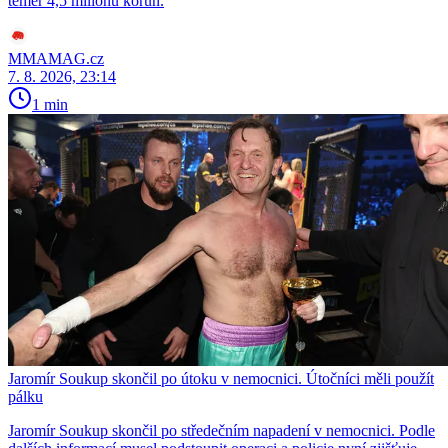
téměř 4,5 milionu korun.
MMAMAG.cz
7. 8. 2026, 23:14
1 min
Jaromír Soukup skončil po útoku v nemocnici. Útočníci měli použít
pálku
Jaromír Soukup skončil po středečním napadení v nemocnici. Podle