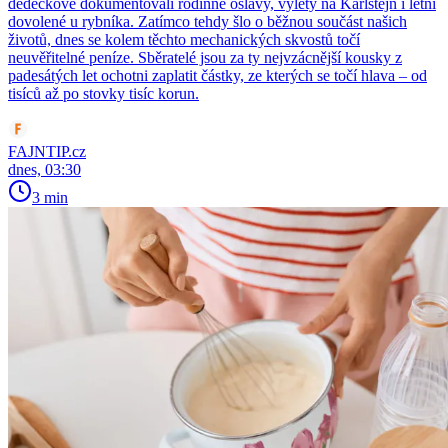
dědečkové dokumentovali rodinné oslavy, výlety na Karlštejn i letní
dovolené u rybníka. Zatímco tehdy šlo o běžnou součást našich
životů, dnes se kolem těchto mechanických skvostů točí
neuvěřitelné peníze. Sběratelé jsou za ty nejvzácnější kousky z
padesátých let ochotni zaplatit částky, ze kterých se točí hlava – od
tisíců až po stovky tisíc korun.
FAJNTIP.cz
dnes, 03:30
3 min