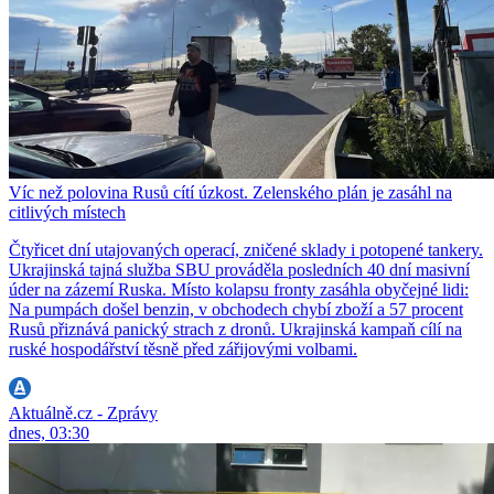
Víc než polovina Rusů cítí úzkost. Zelenského plán je zasáhl na
citlivých místech
Čtyřicet dní utajovaných operací, zničené sklady i potopené tankery.
Ukrajinská tajná služba SBU prováděla posledních 40 dní masivní
úder na zázemí Ruska. Místo kolapsu fronty zasáhla obyčejné lidi:
Na pumpách došel benzin, v obchodech chybí zboží a 57 procent
Rusů přiznává panický strach z dronů. Ukrajinská kampaň cílí na
ruské hospodářství těsně před zářijovými volbami.
Aktuálně.cz - Zprávy
dnes, 03:30