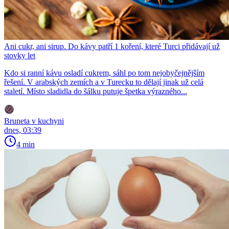
Ani cukr, ani sirup. Do kávy patří 1 koření, které Turci přidávají už
stovky let
Kdo si ranní kávu osladí cukrem, sáhl po tom nejobyčejnějším
řešení. V arabských zemích a v Turecku to dělají jinak už celá
staletí. Místo sladidla do šálku putuje špetka výrazného...
Bruneta v kuchyni
dnes, 03:39
4 min