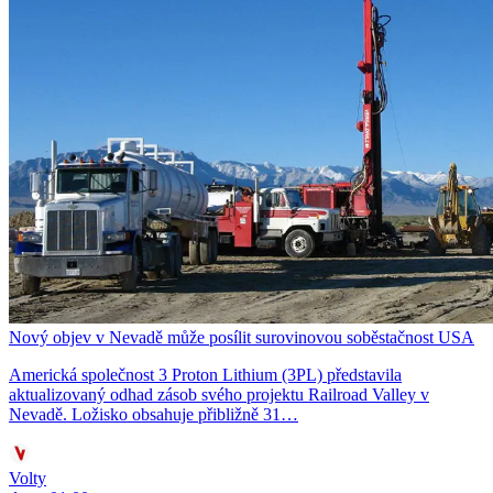
Nový objev v Nevadě může posílit surovinovou soběstačnost USA
Americká společnost 3 Proton Lithium (3PL) představila
aktualizovaný odhad zásob svého projektu Railroad Valley v
Nevadě. Ložisko obsahuje přibližně 31…
Volty