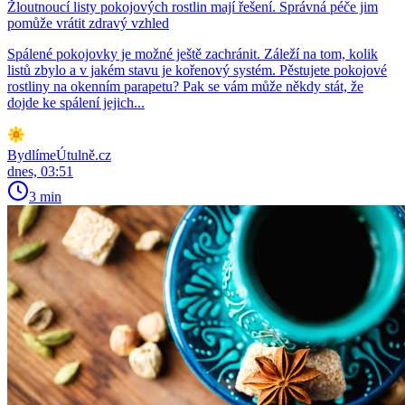
Žloutnoucí listy pokojových rostlin mají řešení. Správná péče jim
pomůže vrátit zdravý vzhled
Spálené pokojovky je možné ještě zachránit. Záleží na tom, kolik
listů zbylo a v jakém stavu je kořenový systém. Pěstujete pokojové
rostliny na okenním parapetu? Pak se vám může někdy stát, že
dojde ke spálení jejich...
BydlímeÚtulně.cz
dnes, 03:51
3 min