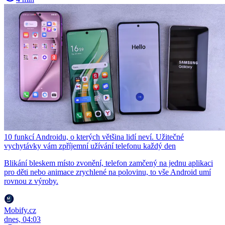
10 funkcí Androidu, o kterých většina lidí neví. Užitečné
vychytávky vám zpříjemní užívání telefonu každý den
Blikání bleskem místo zvonění, telefon zamčený na jednu aplikaci
pro děti nebo animace zrychlené na polovinu, to vše Android umí
rovnou z výroby.
Mobify.cz
dnes, 04:03