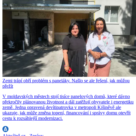
Zemi trápí obří problém s paneláky. Našlo se ale řešení, jak můžou
přežít
V moldavských městech stojí tisíce panelových domů, které dávno
překročily plánovanou životnost a dál zatěžují obyvatele i energetiku
země. Jedna opravená devítipatrovka v metropoli Kišiněvě ale
ukazuje, jak může změna topení, financování i správy domu otevřít
cestu k rozsáhlejší modernizaci.
Aktuálně.cz - Zprávy