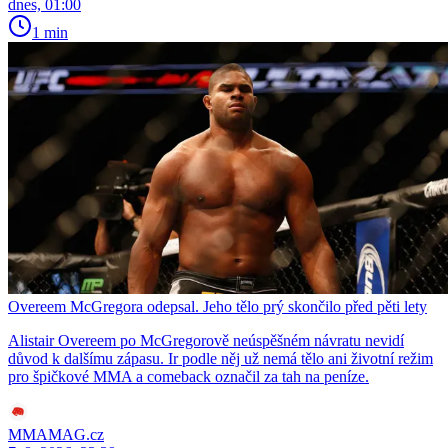
dnes, 01:00
1 min
Overeem McGregora odepsal. Jeho tělo prý skončilo před pěti lety
Alistair Overeem po McGregorově neúspěšném návratu nevidí
důvod k dalšímu zápasu. Ir podle něj už nemá tělo ani životní režim
pro špičkové MMA a comeback označil za tah na peníze.
MMAMAG.cz