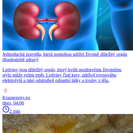
Jednoduchá pravidla, která pomohou udržet životně důležitý orgán
dlouhodobě zdravý
Ledviny jsou důležitý orgán, který kvůli nezdravému životnímu
stylu může velmi trpět. Ledviny čistí krev, udržují rovnováhu
elektrolytů a také odstraňují odpadní látky a toxiny z těla.
Krasnezeny.eu
dnes, 04:06
2 min