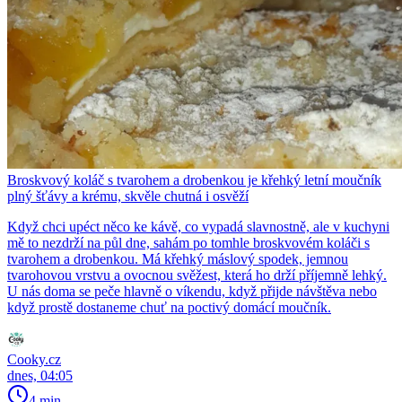
Broskvový koláč s tvarohem a drobenkou je křehký letní moučník
plný šťávy a krému, skvěle chutná i osvěží
Když chci upéct něco ke kávě, co vypadá slavnostně, ale v kuchyni
mě to nezdrží na půl dne, sahám po tomhle broskvovém koláči s
tvarohem a drobenkou. Má křehký máslový spodek, jemnou
tvarohovou vrstvu a ovocnou svěžest, která ho drží příjemně lehký.
U nás doma se peče hlavně o víkendu, když přijde návštěva nebo
když prostě dostaneme chuť na poctivý domácí moučník.
Cooky.cz
dnes, 04:05
4 min