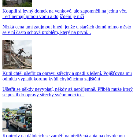
Koupili si levný domek na venkově, ale zapomněli na jednu věc.
Teď nemají pitnou vodu a dojíždění je ničí
Nízká cena umí zaujmout hned, jenže u starších domů mimo město
se v ní často schová problém, který na první...
Kutil chtěl ušetřit za opravu střechy a spadl z lešení. Pojišťovna mu
odmítla vyplatit korunu kvůli chybějícímu zajištění
Ušetřit se někdy nevyplatí, někdy až nepříjemně. Příběh muže který
se pustil do opravy střechy svépomocí to...
Kontroly na dálnicích se zaměří na přetížená auta na dovolenou.