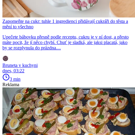
Zapomeňte na cukr: tuhle 1 ingredienci přidávají cukráři do těsta a
mění to všechno
Upečete bábovku přesně podle receptu, cukru je v ní dost, a přesto
máte pocit, že jí něco chybí. Chuť je sladká, ale jaksi placatá, jako
by se rozplynula do prázdna....
Bruneta v kuchyni
dnes, 03:22
3 min
Reklama