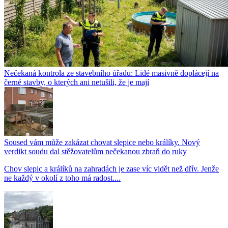
Nečekaná kontrola ze stavebního úřadu: Lidé masivně doplácejí na
černé stavby, o kterých ani netušili, že je mají
Soused vám může zakázat chovat slepice nebo králíky. Nový
verdikt soudu dal stěžovatelům nečekanou zbraň do ruky
Chov slepic a králíků na zahradách je zase víc vidět než dřív. Jenže
ne každý v okolí z toho má radost....