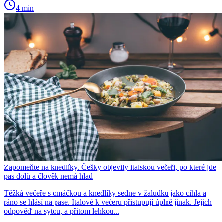
4 min
Zapomeňte na knedlíky. Češky objevily italskou večeři, po které jde
pas dolů a člověk nemá hlad
Těžká večeře s omáčkou a knedlíky sedne v žaludku jako cihla a
ráno se hlásí na pase. Italové k večeru přistupují úplně jinak. Jejich
odpověď na sytou, a přitom lehkou...