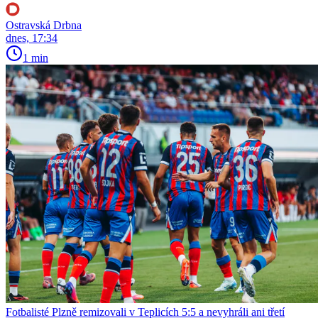
Ostravská Drbna
dnes, 17:34
1 min
Fotbalisté Plzně remizovali v Teplicích 5:5 a nevyhráli ani třetí