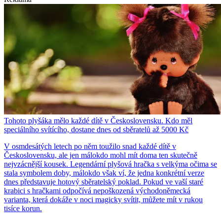
Tohoto plyšáka mělo každé dítě v Československu. Kdo měl
speciálního svítícího, dostane dnes od sběratelů až 5000 Kč
V osmdesátých letech po něm toužilo snad každé dítě v
Československu, ale jen málokdo mohl mít doma ten skutečně
nejvzácnější kousek. Legendární plyšová hračka s velkýma očima se
stala symbolem doby, málokdo však ví, že jedna konkrétní verze
dnes představuje hotový sběratelský poklad. Pokud ve vaší staré
krabici s hračkami odpočívá nepoškozená východoněmecká
varianta, která dokáže v noci magicky svítit, můžete mít v rukou
tisíce korun.