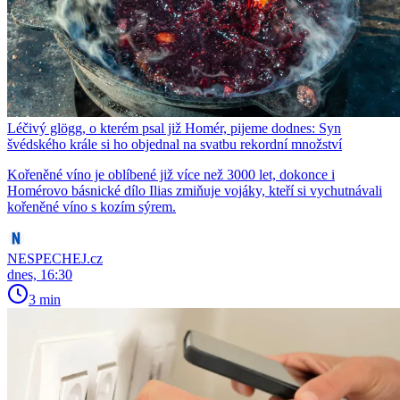
Léčivý glögg, o kterém psal již Homér, pijeme dodnes: Syn
švédského krále si ho objednal na svatbu rekordní množství
Kořeněné víno je oblíbené již více než 3000 let, dokonce i
Homérovo básnické dílo Ilias zmiňuje vojáky, kteří si vychutnávali
kořeněné víno s kozím sýrem.
NESPECHEJ.cz
dnes, 16:30
3 min