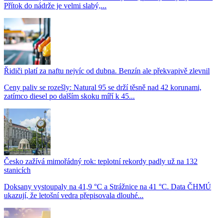
Přítok do nádrže je velmi slabý,...
Řidiči platí za naftu nejvíc od dubna. Benzín ale překvapivě zlevnil
Ceny paliv se rozešly: Natural 95 se drží těsně nad 42 korunami,
zatímco diesel po dalším skoku míří k 45...
Česko zažívá mimořádný rok: teplotní rekordy padly už na 132
stanicích
Doksany vystoupaly na 41,9 °C a Strážnice na 41 °C. Data ČHMÚ
ukazují, že letošní vedra přepisovala dlouhé...