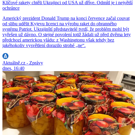
Klíčové rakety chtěli Ukrajinci od USA už dříve. Odmítl je i největší
ochránce
Americký prezident Donald Trump na konci července začal couvat
od slibu udělit Kyjevu licenci na výrobu raket do obranného
systému Patriot. Ukrajinští představitelé tvrdí, že problém mohl být
vyřešen už dávno. O stejné povolení totiž žádali už před dvěma lety
předchozí americkou vládu: z Washingtonu však tehdy bez
jakéhokoliv vysvětlení dorazilo strohé „ne“.
Aktuálně.cz - Zprávy
dnes, 16:40