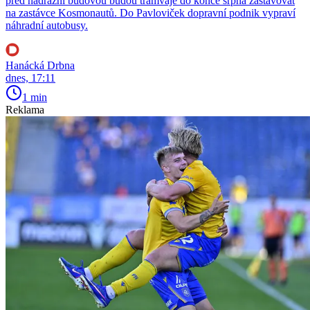
před nádražní budovou budou tramvaje do konce srpna zastavovat
na zastávce Kosmonautů. Do Pavloviček dopravní podnik vypraví
náhradní autobusy.
Hanácká Drbna
dnes, 17:11
1 min
Reklama