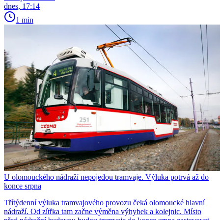
dnes, 17:14
1 min
U olomouckého nádraží nepojedou tramvaje. Výluka potrvá až do
konce srpna
Třítýdenní výluka tramvajového provozu čeká olomoucké hlavní
nádraží. Od zítřka tam začne výměna výhybek a kolejnic. Místo