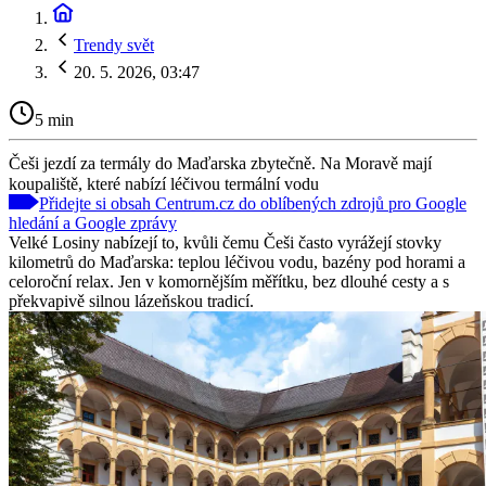
Trendy svět
20. 5. 2026, 03:47
5 min
Češi jezdí za termály do Maďarska zbytečně. Na Moravě mají
koupaliště, které nabízí léčivou termální vodu
Přidejte si obsah Centrum.cz do oblíbených zdrojů pro Google
hledání a Google zprávy
Velké Losiny nabízejí to, kvůli čemu Češi často vyrážejí stovky
kilometrů do Maďarska: teplou léčivou vodu, bazény pod horami a
celoroční relax. Jen v komornějším měřítku, bez dlouhé cesty a s
překvapivě silnou lázeňskou tradicí.