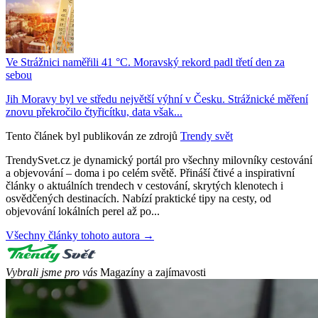
Ve Strážnici naměřili 41 °C. Moravský rekord padl třetí den za
sebou
Jih Moravy byl ve středu největší výhní v Česku. Strážnické měření
znovu překročilo čtyřicítku, data však...
Tento článek byl publikován ze zdrojů
Trendy svět
TrendySvet.cz je dynamický portál pro všechny milovníky cestování
a objevování – doma i po celém světě. Přináší čtivé a inspirativní
články o aktuálních trendech v cestování, skrytých klenotech i
osvědčených destinacích. Nabízí praktické tipy na cesty, od
objevování lokálních perel až po...
Všechny články tohoto autora →
Vybrali jsme pro vás
Magazíny a zajímavosti