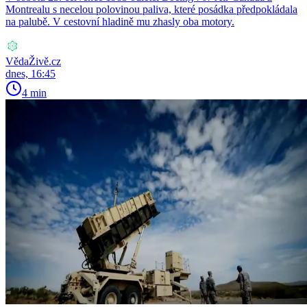
Montrealu s necelou polovinou paliva, které posádka předpokládala
na palubě. V cestovní hladině mu zhasly oba motory.
VědaŽivě.cz
dnes, 16:45
4 min