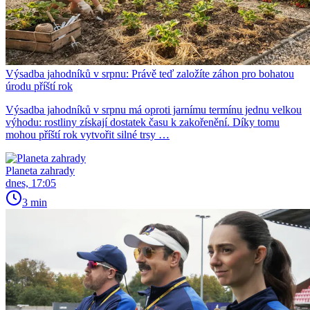
Výsadba jahodníků v srpnu: Právě teď založíte záhon pro bohatou
úrodu příští rok
Výsadba jahodníků v srpnu má oproti jarnímu termínu jednu velkou
výhodu: rostliny získají dostatek času k zakořenění. Díky tomu
mohou příští rok vytvořit silné trsy …
Planeta zahrady
dnes, 17:05
3 min