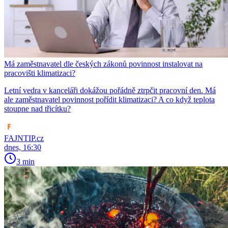
Má zaměstnavatel dle českých zákonů povinnost instalovat na
pracovišti klimatizaci?
Letní vedra v kanceláři dokážou pořádně ztrpčit pracovní den. Má
ale zaměstnavatel povinnost pořídit klimatizaci? A co když teplota
stoupne nad třicítku?
FAJNTIP.cz
dnes, 16:30
3 min