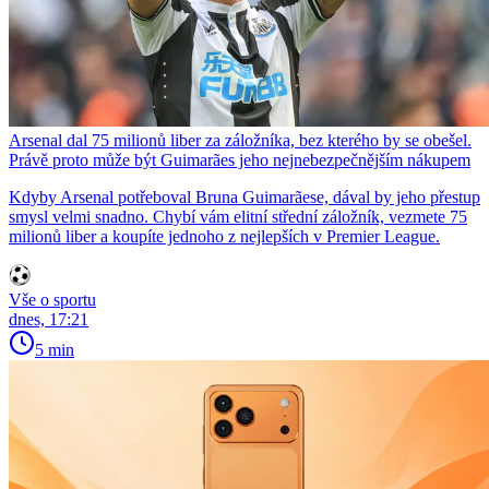
Arsenal dal 75 milionů liber za záložníka, bez kterého by se obešel.
Právě proto může být Guimarães jeho nejnebezpečnějším nákupem
Kdyby Arsenal potřeboval Bruna Guimarãese, dával by jeho přestup
smysl velmi snadno. Chybí vám elitní střední záložník, vezmete 75
milionů liber a koupíte jednoho z nejlepších v Premier League.
Vše o sportu
dnes, 17:21
5 min