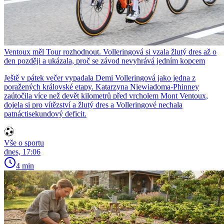
Ventoux měl Tour rozhodnout. Volleringová si vzala žlutý dres až o
den později a ukázala, proč se závod nevyhrává jedním kopcem
Ještě v pátek večer vypadala Demi Volleringová jako jedna z
poražených královské etapy. Katarzyna Niewiadoma-Phinney
zaútočila více než devět kilometrů před vrcholem Mont Ventoux,
dojela si pro vítězství a žlutý dres a Volleringové nechala
patnáctisekundový deficit.
Vše o sportu
dnes, 17:06
4 min