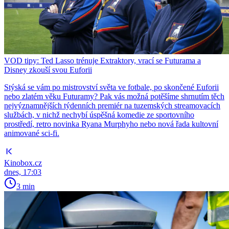
VOD tipy: Ted Lasso trénuje Extraktory, vrací se Futurama a
Disney zkouší svou Euforii
Stýská se vám po mistrovství světa ve fotbale, po skončené Euforii
nebo zlatém věku Futuramy? Pak vás možná potěšíme shrnutím těch
nejvýznamnějších týdenních premiér na tuzemských streamovacích
službách, v nichž nechybí úspěšná komedie ze sportovního
prostředí, retro novinka Ryana Murphyho nebo nová řada kultovní
animované sci-fi.
Kinobox.cz
dnes, 17:03
3 min