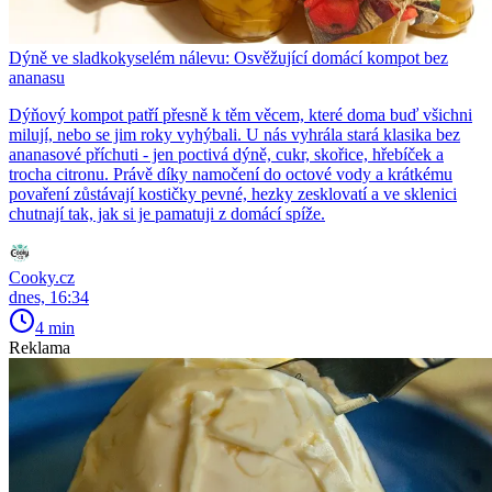
Dýně ve sladkokyselém nálevu: Osvěžující domácí kompot bez
ananasu
Dýňový kompot patří přesně k těm věcem, které doma buď všichni
milují, nebo se jim roky vyhýbali. U nás vyhrála stará klasika bez
ananasové příchuti - jen poctivá dýně, cukr, skořice, hřebíček a
trocha citronu. Právě díky namočení do octové vody a krátkému
povaření zůstávají kostičky pevné, hezky zesklovatí a ve sklenici
chutnají tak, jak si je pamatuji z domácí spíže.
Cooky.cz
dnes, 16:34
4 min
Reklama