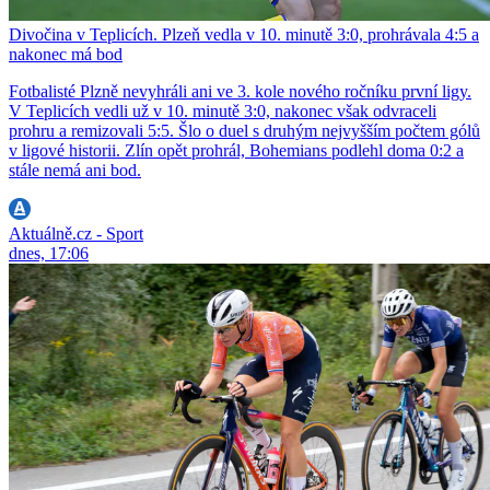
Divočina v Teplicích. Plzeň vedla v 10. minutě 3:0, prohrávala 4:5 a
nakonec má bod
Fotbalisté Plzně nevyhráli ani ve 3. kole nového ročníku první ligy.
V Teplicích vedli už v 10. minutě 3:0, nakonec však odvraceli
prohru a remizovali 5:5. Šlo o duel s druhým nejvyšším počtem gólů
v ligové historii. Zlín opět prohrál, Bohemians podlehl doma 0:2 a
stále nemá ani bod.
Aktuálně.cz - Sport
dnes, 17:06