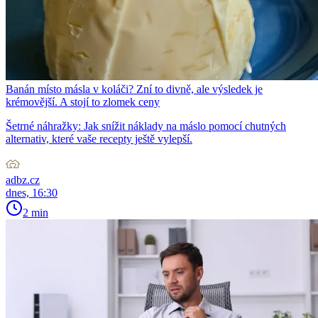
Banán místo másla v koláči? Zní to divně, ale výsledek je
krémovější. A stojí to zlomek ceny
Šetrné náhražky: Jak snížit náklady na máslo pomocí chutných
alternativ, které vaše recepty ještě vylepší.
adbz.cz
dnes, 16:30
2 min