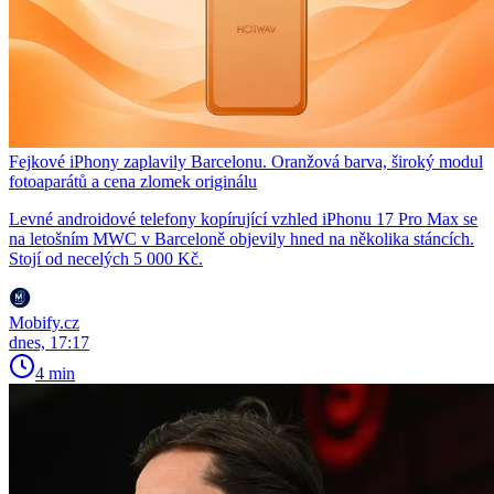
Fejkové iPhony zaplavily Barcelonu. Oranžová barva, široký modul
fotoaparátů a cena zlomek originálu
Levné androidové telefony kopírující vzhled iPhonu 17 Pro Max se
na letošním MWC v Barceloně objevily hned na několika stáncích.
Stojí od necelých 5 000 Kč.
Mobify.cz
dnes, 17:17
4 min