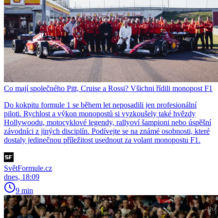
Co mají společného Pitt, Cruise a Rossi? Všichni řídili monopost F1
Do kokpitu formule 1 se během let neposadili jen profesionální
piloti. Rychlost a výkon monopostů si vyzkoušely také hvězdy
Hollywoodu, motocyklové legendy, rallyoví šampioni nebo úspěšní
závodníci z jiných disciplín. Podívejte se na známé osobnosti, které
dostaly jedinečnou příležitost usednout za volant monopostu F1.
SvětFormule.cz
dnes, 18:09
9 min