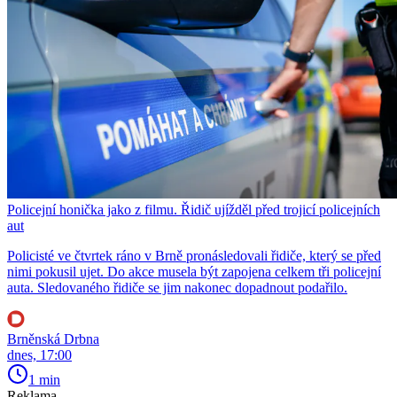
Policejní honička jako z filmu. Řidič ujížděl před trojicí policejních
aut
Policisté ve čtvrtek ráno v Brně pronásledovali řidiče, který se před
nimi pokusil ujet. Do akce musela být zapojena celkem tři policejní
auta. Sledovaného řidiče se jim nakonec dopadnout podařilo.
Brněnská Drbna
dnes, 17:00
1 min
Reklama