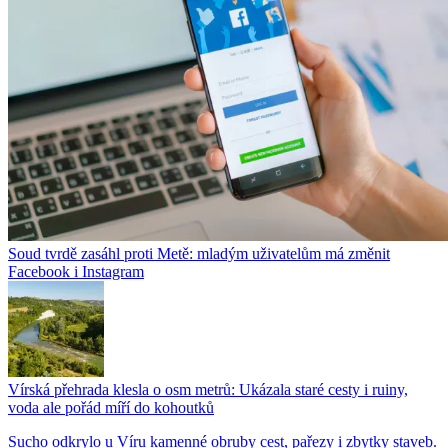
Soud tvrdě zasáhl proti Metě: mladým uživatelům má změnit
Facebook i Instagram
Vírská přehrada klesla o osm metrů: Ukázala staré cesty i ruiny,
voda ale pořád míří do kohoutků
Sucho odkrylo u Víru kamenné obruby cest, pařezy i zbytky staveb.