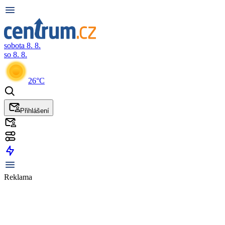
sobota 8. 8.
so 8. 8.
26°C
Přihlášení
Reklama