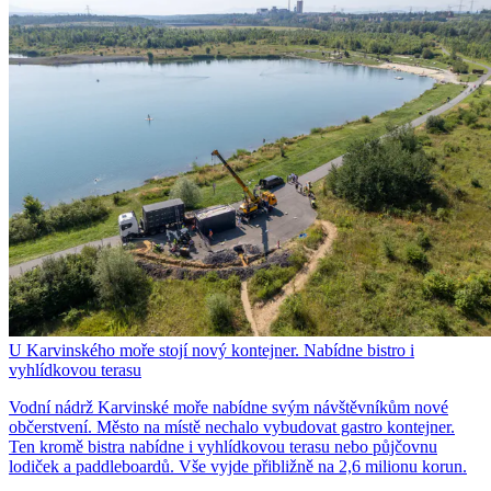
U Karvinského moře stojí nový kontejner. Nabídne bistro i
vyhlídkovou terasu
Vodní nádrž Karvinské moře nabídne svým návštěvníkům nové
občerstvení. Město na místě nechalo vybudovat gastro kontejner.
Ten kromě bistra nabídne i vyhlídkovou terasu nebo půjčovnu
lodiček a paddleboardů. Vše vyjde přibližně na 2,6 milionu korun.