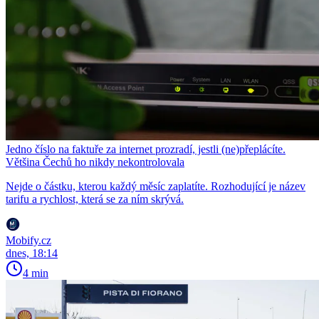
Jedno číslo na faktuře za internet prozradí, jestli (ne)přeplácíte.
Většina Čechů ho nikdy nekontrolovala
Nejde o částku, kterou každý měsíc zaplatíte. Rozhodující je název
tarifu a rychlost, která se za ním skrývá.
Mobify.cz
dnes, 18:14
4 min