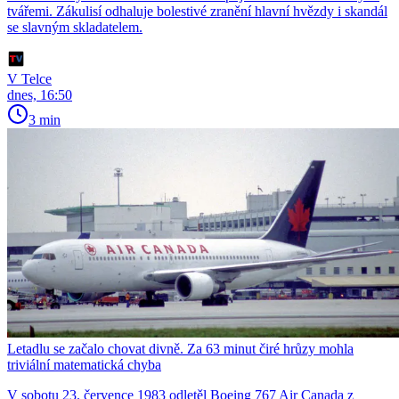
tvářemi. Zákulisí odhaluje bolestivé zranění hlavní hvězdy i skandál
se slavným skladatelem.
V Telce
dnes, 16:50
3 min
Letadlu se začalo chovat divně. Za 63 minut čiré hrůzy mohla
triviální matematická chyba
V sobotu 23. července 1983 odletěl Boeing 767 Air Canada z