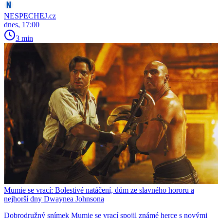
NESPECHEJ.cz
dnes, 17:00
3 min
Mumie se vrací: Bolestivé natáčení, dům ze slavného hororu a
nejhorší dny Dwaynea Johnsona
Dobrodružný snímek Mumie se vrací spojil známé herce s novými