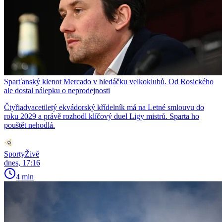
Sparťanský klenot Mercado v hledáčku velkoklubů. Od Rosického
ale dostal nálepku o neprodejnosti
Čtyřiadvacetiletý ekvádorský křídelník má na Letné smlouvu do
roku 2029 a právě rozhodl klíčový duel Ligy mistrů. Sparta ho
pouštět nehodlá.
SportyŽivě
dnes, 17:16
4 min