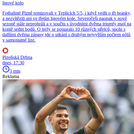
ligové kolo
Fotbalisté Plzně remizovali v Teplicích 5:5, i když vedli o tři branky,
a nezvítězili ani ve třetím ligovém kole. Severočeši naopak v nové
sezoně stále neprohráli a v součtu s úvodními dvěma triumfy mají na
kontě sedm bodů. O trefy se postaralo 10 různých střelců, spolu s
dalšími dvěma zápasy jde o utkání s druhým nejvyšším počtem gólů
v samostatné lize.
Plzeňská Drbna
dnes, 17:30
3 min
Reklama