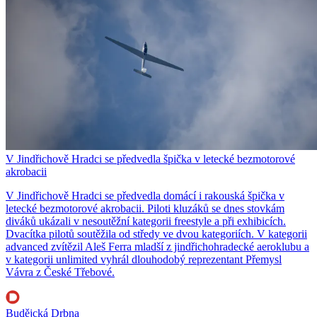
V Jindřichově Hradci se předvedla špička v letecké bezmotorové
akrobacii
V Jindřichově Hradci se předvedla domácí i rakouská špička v
letecké bezmotorové akrobacii. Piloti kluzáků se dnes stovkám
diváků ukázali v nesoutěžní kategorii freestyle a při exhibicích.
Dvacítka pilotů soutěžila od středy ve dvou kategoriích. V kategorii
advanced zvítězil Aleš Ferra mladší z jindřichohradecké aeroklubu a
v kategorii unlimited vyhrál dlouhodobý reprezentant Přemysl
Vávra z České Třebové.
Budějcká Drbna