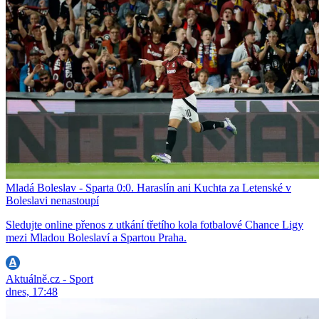
Mladá Boleslav - Sparta 0:0. Haraslín ani Kuchta za Letenské v
Boleslavi nenastoupí
Sledujte online přenos z utkání třetího kola fotbalové Chance Ligy
mezi Mladou Boleslaví a Spartou Praha.
Aktuálně.cz - Sport
dnes, 17:48