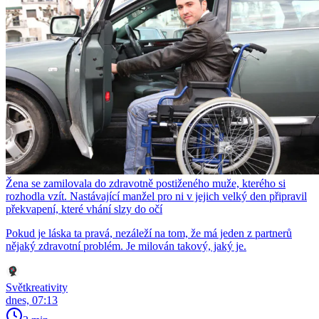
Žena se zamilovala do zdravotně postiženého muže, kterého si
rozhodla vzít. Nastávající manžel pro ni v jejich velký den připravil
překvapení, které vhání slzy do očí
Pokud je láska ta pravá, nezáleží na tom, že má jeden z partnerů
nějaký zdravotní problém. Je milován takový, jaký je.
Světkreativity
dnes, 07:13