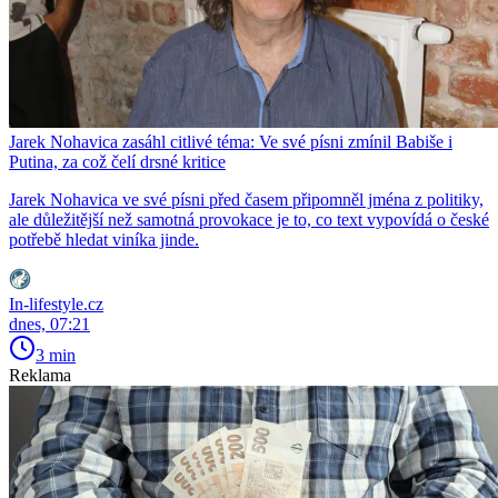
Jarek Nohavica zasáhl citlivé téma: Ve své písni zmínil Babiše i
Putina, za což čelí drsné kritice
Jarek Nohavica ve své písni před časem připomněl jména z politiky,
ale důležitější než samotná provokace je to, co text vypovídá o české
potřebě hledat viníka jinde.
In-lifestyle.cz
dnes, 07:21
3 min
Reklama