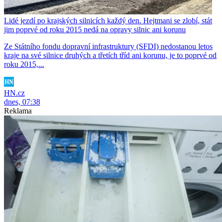
Lidé jezdí po krajských silnicích každý den. Hejtmani se zlobí, stát
jim poprvé od roku 2015 nedá na opravy silnic ani korunu
Ze Státního fondu dopravní infrastruktury (SFDI) nedostanou letos
kraje na své silnice druhých a třetích tříd ani korunu, je to poprvé od
roku 2015,...
HN.cz
dnes, 07:38
Reklama