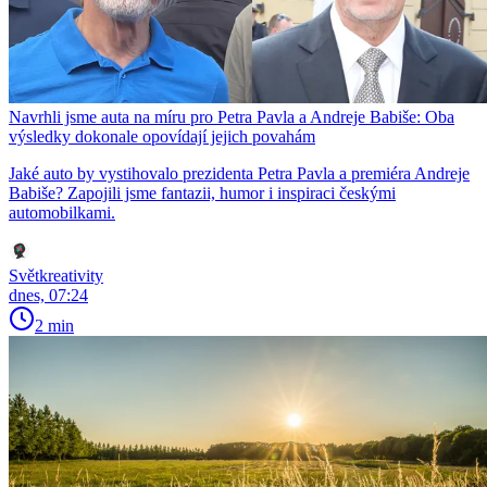
Navrhli jsme auta na míru pro Petra Pavla a Andreje Babiše: Oba
výsledky dokonale opovídají jejich povahám
Jaké auto by vystihovalo prezidenta Petra Pavla a premiéra Andreje
Babiše? Zapojili jsme fantazii, humor i inspiraci českými
automobilkami.
Světkreativity
dnes, 07:24
2 min