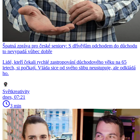
Špatná zpráva pro české seniory: S dřívějším odchodem do důchodu
to nevypadá vůbec dobře
Lidé, kteří čekali rychlé zastropování důchodového věku na 65
letech, si počkají. Vláda sice od svého slibu neustupuje, ale odkládá
ho.
Světkreativity
dnes, 07:21
3 min