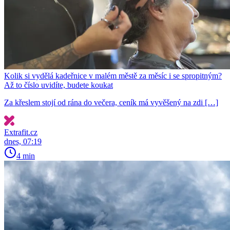
Kolik si vydělá kadeřnice v malém městě za měsíc i se spropitným?
Až to číslo uvidíte, budete koukat
Za křeslem stojí od rána do večera, ceník má vyvěšený na zdi […]
Extrafit.cz
dnes, 07:19
4 min