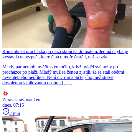
Romantická procházka po pláži skončila dramatem. Jediná chyba je
vystavila nebezpečí, které číhá u moře častěji, než se zdá
Mladý pár nemohl uvěřit svým očím, když uviděl své nohy po
procházce po pláži. Mladý muž se ženou zjistili, že se stali obětmi
neviditelného nepřítele. Není nic romantičtějšího, než strávit
dovolenou s milovanou osobou [...]...
Zdravestravovani.eu
dnes, 07:15
2 min