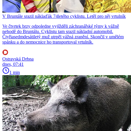
V Bruntále srazil náklaďák 74letého cyklistu. Letěl pro něj vrtulník
Ve čtvrtek brzy odpoledne vyjížděli záchranářské týmy k vážně
nehodě do Bruntálu. Cyklistu tam srazil nákladní automobil.
Čtyřiasedmdesátiletý muž utrpěl vážná zranění. Skončil v umělém
spánku a do nemocnice ho transportoval vrtulník.
Ostravská Drbna
dnes, 07:41
1 min