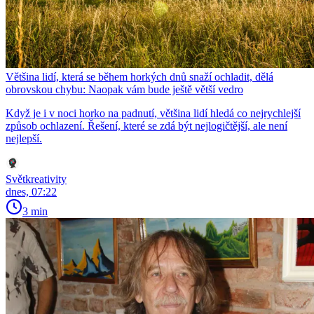
Většina lidí, která se během horkých dnů snaží ochladit, dělá
obrovskou chybu: Naopak vám bude ještě větší vedro
Když je i v noci horko na padnutí, většina lidí hledá co nejrychlejší
způsob ochlazení. Řešení, které se zdá být nejlogičtější, ale není
nejlepší.
Světkreativity
dnes, 07:22
3 min