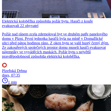
Elektrická koloběžka způsobila požár bytu. Hasiči z kouře
evakuovali 22 obyvatel
Požár nad ránem zcela zdemoloval byt ve druhém patře panelového
domu v Plzni. První jednotka hasičů byla na místě v Domažlické
ulici před pátou hodinou ráno. Z oken bytu se valil hustý černý dým.
Ze zakouřených společných prostor domu museli hasiči evakuovat
nájemníky ve vyváděcích maskách. Požár bytu s největší
pravděpodobností způsobila elektrická koloběžka.
Plzeňská Drbna
dnes, 07:35
1 min