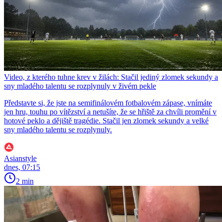
Video, z kterého tuhne krev v žilách: Stačil jediný zlomek sekundy a
sny mladého talentu se rozplynuly v živém pekle
Představte si, že jste na semifinálovém fotbalovém zápase, vnímáte
jen hru, touhu po vítězství a netušíte, že se hřiště za chvíli promění v
hotové peklo a dějiště tragédie. Stačil jen zlomek sekundy a velké
sny mladého talentu se rozplynuly.
Asianstyle
dnes, 07:15
2 min