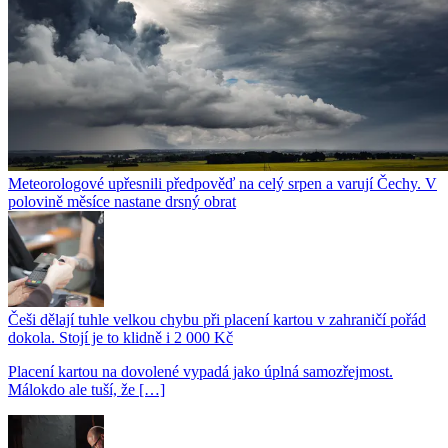
Meteorologové upřesnili předpověď na celý srpen a varují Čechy. V
polovině měsíce nastane drsný obrat
Češi dělají tuhle velkou chybu při placení kartou v zahraničí pořád
dokola. Stojí je to klidně i 2 000 Kč
Placení kartou na dovolené vypadá jako úplná samozřejmost.
Málokdo ale tuší, že […]