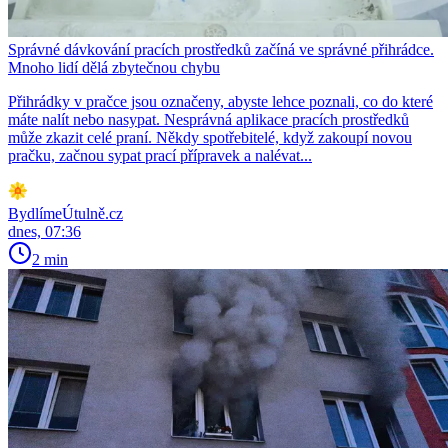
Správné dávkování pracích prostředků začíná ve správné přihrádce.
Mnoho lidí dělá zbytečnou chybu
Přihrádky v pračce jsou označeny, abyste lehce poznali, co do které
máte nalít nebo nasypat. Nesprávná aplikace pracích prostředků
může zkazit celé praní. Někdy spotřebitelé, když zakoupí novou
pračku, začnou sypat prací přípravek a nalévat...
BydlímeÚtulně.cz
dnes, 07:36
2 min