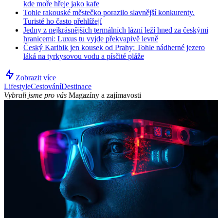
kde moře hřeje jako kafe
Tohle rakouské městečko porazilo slavnější konkurenty.
Turisté ho často přehlížejí
Jedny z nejkrásnějších termálních lázní leží hned za českými
hranicemi: Luxus tu vyjde překvapivě levně
Český Karibik jen kousek od Prahy: Tohle nádherné jezero
láká na tyrkysovou vodu a písčité pláže
Zobrazit více
Lifestyle
Cestování
Destinace
Vybrali jsme pro vás
Magazíny a zajímavosti