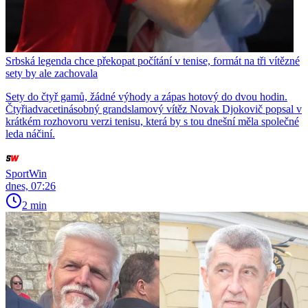
Srbská legenda chce překopat počítání v tenise, formát na tři vítězné
sety by ale zachovala
Sety do čtyř gamů, žádné výhody a zápas hotový do dvou hodin.
Čtyřiadvacetinásobný grandslamový vítěz Novak Djokovič popsal v
krátkém rozhovoru verzi tenisu, která by s tou dnešní měla společné
leda náčiní.
SportWin
dnes, 07:26
2 min