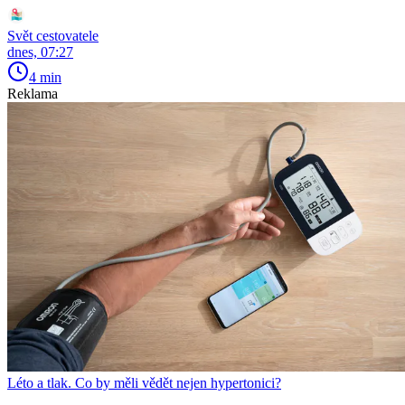
Svět cestovatele
dnes, 07:27
4 min
Reklama
Léto a tlak. Co by měli vědět nejen hypertonici?