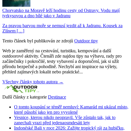
Chorvatsko na Moravě leží hodinu cesty od Ostravy. Vodu mají
tyrkysovou a dno bílé jako v Jadranu
Za pravou barvou moře se nemusí jezdit až k Jadranu. Kousek za
Zlínem […]
Tento článek byl publikován ze zdrojů
Outdoor tipy
Web je zaměřený na cestování, turistiku, kempování a další
outdoorové aktivity. Čtenáři zde najdou tipy na výbavu, rady pro
začátečníky i pokročilé, testy vybavení a doporučení, jak si užít
přírodu bezpečně a pohodlně. Nechybí ani inspirace na výlety,
přehled zajímavých lokalit nebo praktické...
Všechny články tohoto autora →
Další články z kategorie
Destinace
O tomto koupání se téměř nemluví: Kamarád mi ukázal místo,
které působí jako jen pro vyvolené
Vesnice, kterou nikdo neopravil. Vše zůstalo tak, jak to
zanechali vrazi před jedenaosmdesáti lety
Indonéské Bali v roce 2026: Zažijte tropický ráj za hubičku,