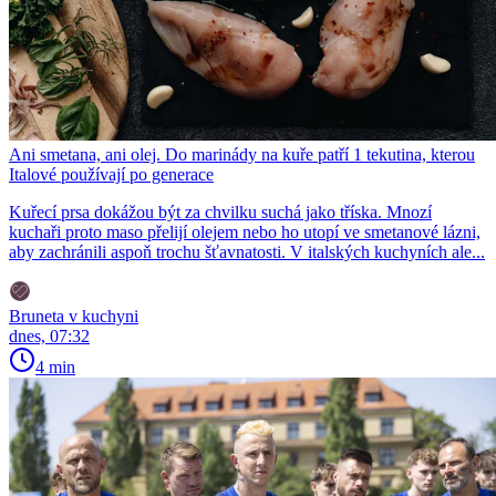
Ani smetana, ani olej. Do marinády na kuře patří 1 tekutina, kterou
Italové používají po generace
Kuřecí prsa dokážou být za chvilku suchá jako tříska. Mnozí
kuchaři proto maso přelijí olejem nebo ho utopí ve smetanové lázni,
aby zachránili aspoň trochu šťavnatosti. V italských kuchyních ale...
Bruneta v kuchyni
dnes, 07:32
4 min