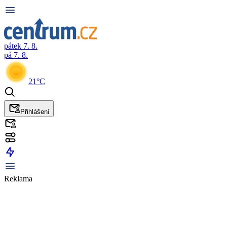
pátek 7. 8.
pá 7. 8.
21°C
Přihlášení
Reklama