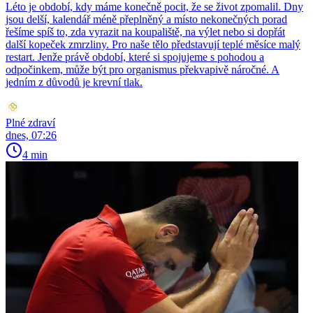
Léto je období, kdy máme konečně pocit, že se život zpomalil. Dny
jsou delší, kalendář méně přeplněný a místo nekonečných porad
řešíme spíš to, zda vyrazit na koupaliště, na výlet nebo si dopřát
další kopeček zmrzliny. Pro naše tělo představují teplé měsíce malý
restart. Jenže právě období, které si spojujeme s pohodou a
odpočinkem, může být pro organismus překvapivě náročné. A
jedním z důvodů je krevní tlak.
Plné zdraví
dnes, 07:26
4 min