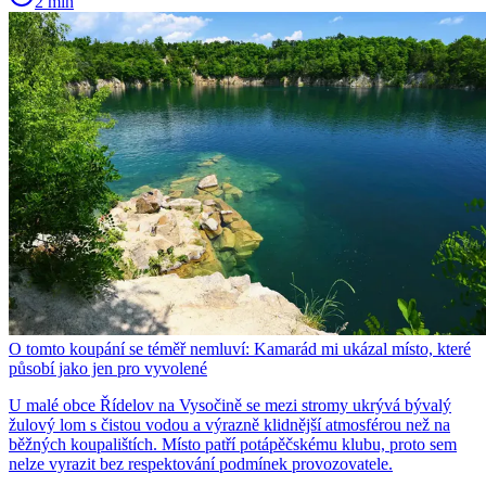
2 min
O tomto koupání se téměř nemluví: Kamarád mi ukázal místo, které
působí jako jen pro vyvolené
U malé obce Řídelov na Vysočině se mezi stromy ukrývá bývalý
žulový lom s čistou vodou a výrazně klidnější atmosférou než na
běžných koupalištích. Místo patří potápěčskému klubu, proto sem
nelze vyrazit bez respektování podmínek provozovatele.