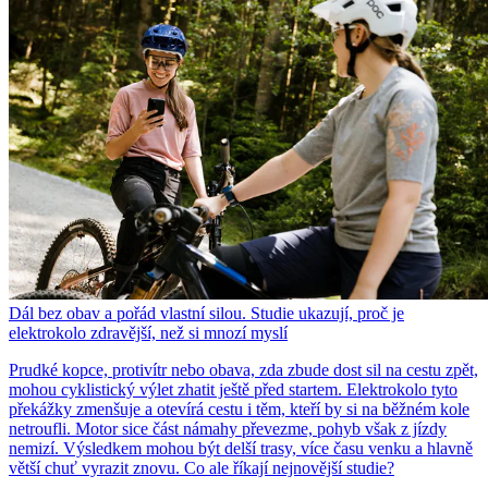
Dál bez obav a pořád vlastní silou. Studie ukazují, proč je
elektrokolo zdravější, než si mnozí myslí
Prudké kopce, protivítr nebo obava, zda zbude dost sil na cestu zpět,
mohou cyklistický výlet zhatit ještě před startem. Elektrokolo tyto
překážky zmenšuje a otevírá cestu i těm, kteří by si na běžném kole
netroufli. Motor sice část námahy převezme, pohyb však z jízdy
nemizí. Výsledkem mohou být delší trasy, více času venku a hlavně
větší chuť vyrazit znovu. Co ale říkají nejnovější studie?