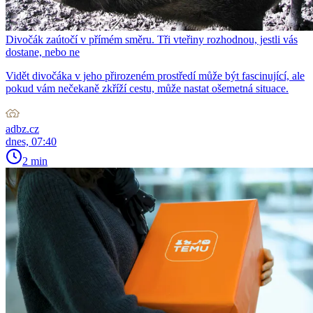
Divočák zaútočí v přímém směru. Tři vteřiny rozhodnou, jestli vás
dostane, nebo ne
Vidět divočáka v jeho přirozeném prostředí může být fascinující, ale
pokud vám nečekaně zkříží cestu, může nastat ošemetná situace.
adbz.cz
dnes, 07:40
2 min