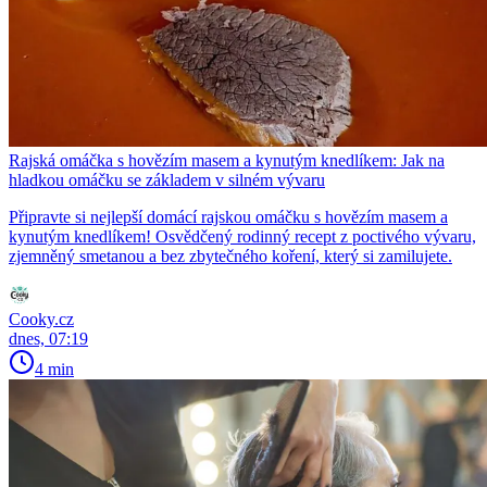
Rajská omáčka s hovězím masem a kynutým knedlíkem: Jak na
hladkou omáčku se základem v silném vývaru
Připravte si nejlepší domácí rajskou omáčku s hovězím masem a
kynutým knedlíkem! Osvědčený rodinný recept z poctivého vývaru,
zjemněný smetanou a bez zbytečného koření, který si zamilujete.
Cooky.cz
dnes, 07:19
4 min