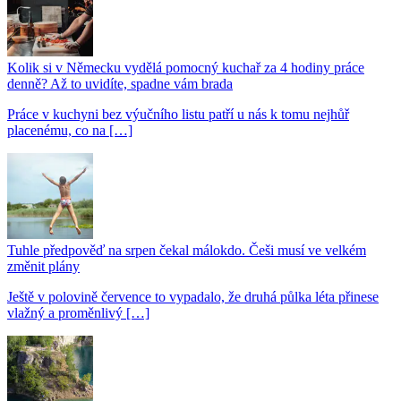
Kolik si v Německu vydělá pomocný kuchař za 4 hodiny práce
denně? Až to uvidíte, spadne vám brada
Práce v kuchyni bez výučního listu patří u nás k tomu nejhůř
placenému, co na […]
Tuhle předpověď na srpen čekal málokdo. Češi musí ve velkém
změnit plány
Ještě v polovině července to vypadalo, že druhá půlka léta přinese
vlažný a proměnlivý […]