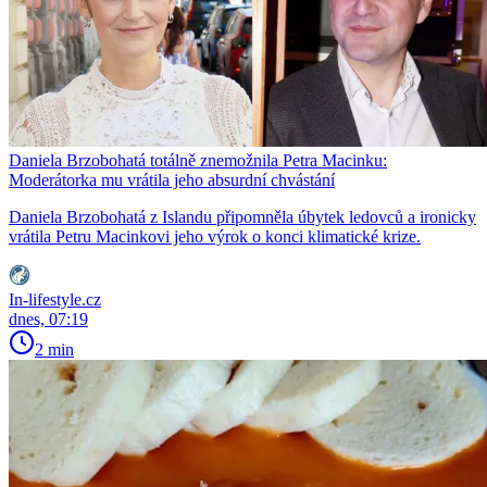
Daniela Brzobohatá totálně znemožnila Petra Macinku:
Moderátorka mu vrátila jeho absurdní chvástání
Daniela Brzobohatá z Islandu připomněla úbytek ledovců a ironicky
vrátila Petru Macinkovi jeho výrok o konci klimatické krize.
In-lifestyle.cz
dnes, 07:19
2 min