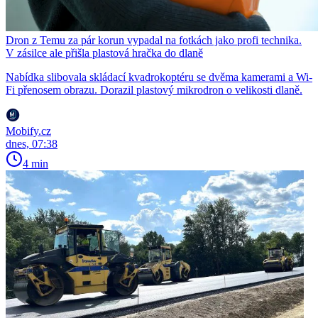
Dron z Temu za pár korun vypadal na fotkách jako profi technika.
V zásilce ale přišla plastová hračka do dlaně
Nabídka slibovala skládací kvadrokoptéru se dvěma kamerami a Wi-
Fi přenosem obrazu. Dorazil plastový mikrodron o velikosti dlaně.
Mobify.cz
dnes, 07:38
4 min