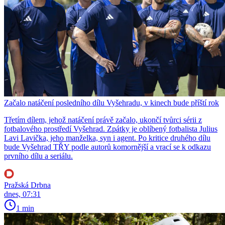
Začalo natáčení posledního dílu Vyšehradu, v kinech bude příští rok
Třetím dílem, jehož natáčení právě začalo, ukončí tvůrci sérii z
fotbalového prostředí Vyšehrad. Zpátky je oblíbený fotbalista Julius
Lavi Lavička, jeho manželka, syn i agent. Po kritice druhého dílu
bude Vyšehrad TŘY podle autorů komornější a vrací se k odkazu
prvního dílu a seriálu.
Pražská Drbna
dnes, 07:31
1 min