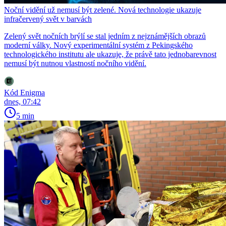
Noční vidění už nemusí být zelené. Nová technologie ukazuje
infračervený svět v barvách
Zelený svět nočních brýlí se stal jedním z nejznámějších obrazů
moderní války. Nový experimentální systém z Pekingského
technologického institutu ale ukazuje, že právě tato jednobarevnost
nemusí být nutnou vlastností nočního vidění.
Kód Enigma
dnes, 07:42
5 min