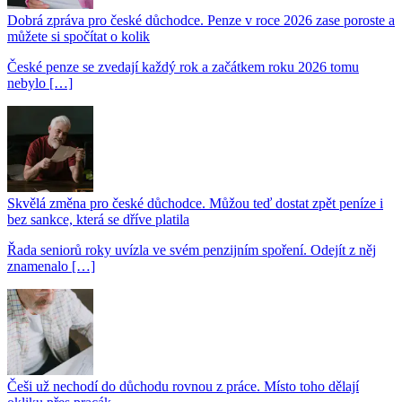
Dobrá zpráva pro české důchodce. Penze v roce 2026 zase poroste a
můžete si spočítat o kolik
České penze se zvedají každý rok a začátkem roku 2026 tomu
nebylo […]
Skvělá změna pro české důchodce. Můžou teď dostat zpět peníze i
bez sankce, která se dříve platila
Řada seniorů roky uvízla ve svém penzijním spoření. Odejít z něj
znamenalo […]
Češi už nechodí do důchodu rovnou z práce. Místo toho dělají