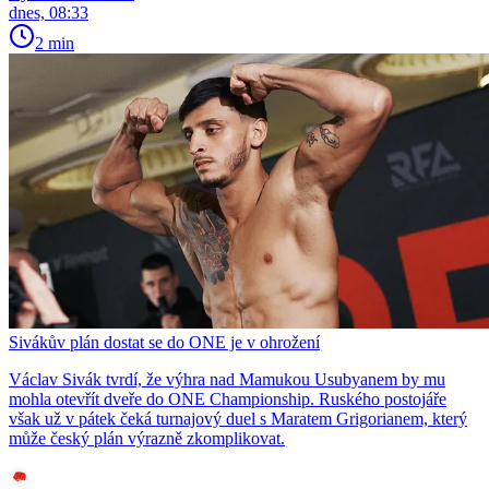
dnes, 08:33
2 min
Sivákův plán dostat se do ONE je v ohrožení
Václav Sivák tvrdí, že výhra nad Mamukou Usubyanem by mu
mohla otevřít dveře do ONE Championship. Ruského postojáře
však už v pátek čeká turnajový duel s Maratem Grigorianem, který
může český plán výrazně zkomplikovat.