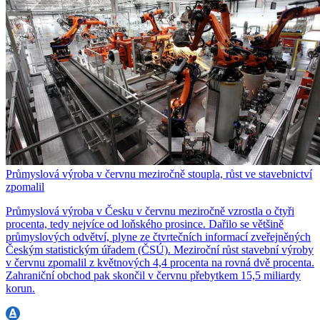
Průmyslová výroba v červnu meziročně stoupla, růst ve stavebnictví
zpomalil
Průmyslová výroba v Česku v červnu meziročně vzrostla o čtyři
procenta, tedy nejvíce od loňského prosince. Dařilo se většině
průmyslových odvětví, plyne ze čtvrtečních informací zveřejněných
Českým statistickým úřadem (ČSÚ). Meziroční růst stavební výroby
v červnu zpomalil z květnových 4,4 procenta na rovná dvě procenta.
Zahraniční obchod pak skončil v červnu přebytkem 15,5 miliardy
korun.