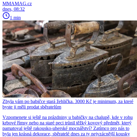
MMAMAG.cz
dnes, 08:32
1 min
Zbyla vám po babičce stará žehlička. 3000 Kč je minimum, za které
byste ji měli prodat sběratelům
Vzpomenete si ještě na prázdniny u babičky na chalupě, kde v rohu
krbové římsy nebo na staré peci trůnil těžký kovový předmět, který
pamatoval ještě rakousko-uherské mocnářství? Zatímco pro nás to
byla jen krásná dekorace, sběratelé dnes za ty nejvzácnější kousky