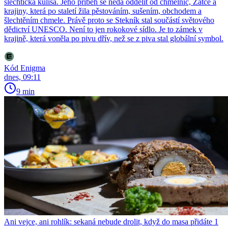
šlechtická kulisa. Jeho příběh se nedá oddělit od chmelnic, Žatce a
krajiny, která po staletí žila pěstováním, sušením, obchodem a
šlechtěním chmele. Právě proto se Stekník stal součástí světového
dědictví UNESCO. Není to jen rokokové sídlo. Je to zámek v
krajině, která voněla po pivu dřív, než se z piva stal globální symbol.
Kód Enigma
dnes, 09:11
9 min
Ani vejce, ani rohlík: sekaná nebude drolit, když do masa přidáte 1