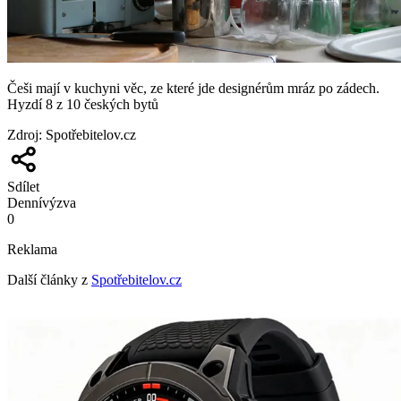
Češi mají v kuchyni věc, ze které jde designérům mráz po zádech.
Hyzdí 8 z 10 českých bytů
Zdroj
:
Spotřebitelov.cz
Sdílet
Denní
výzva
0
Reklama
Další články z
Spotřebitelov.cz