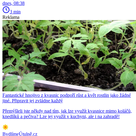
dnes, 08:38
3 min
Reklama
Fantastické hnojivo z kvasnic podpoří růst a květ rostlin jako žádné
jiné. Připravit jej zvládne každý
Přemýšleli jste někdy nad tím, jak lze využít kvasnice mimo koláčů,
knedlíků a pečiva? Lze jej využít v kuchyni, ale i na zahradě!
BydlímeÚtulně.cz