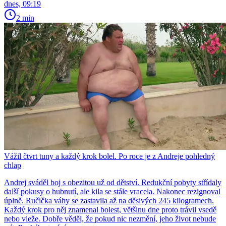
dnes, 09:19
2 min
Vážil čtvrt tuny a každý krok bolel. Po roce je z Andreje pohledný
chlap
Andrej sváděl boj s obezitou už od dětství. Redukční pobyty střídaly
další pokusy o hubnutí, ale kila se stále vracela. Nakonec rezignoval
úplně. Ručička váhy se zastavila až na děsivých 245 kilogramech.
Každý krok pro něj znamenal bolest, většinu dne proto trávil vsedě
nebo vleže. Dobře věděl, že pokud nic nezmění, jeho život nebude