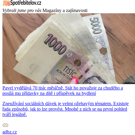
Vybrali jsme pro vás
Magazíny a zajímavosti
Pavel vydělává 70 tisíc měsíčně. Stát ho považuje za chudého a
posílá mu přídavky na dítě i příspěvek na bydlení
Zneužívání sociálních dávek je velmi ožehavým tématem. Existuje
řada způsobů, jak to lze provést. Mnohé z nich se na první pohled
tváří legálně.
adbz.cz