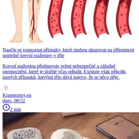
Naučte se rozpoznat příznaky, které mohou ukazovat na přítomnost
smrtelné krevní sraženiny v těle
Krevní sraženina představuje velmi nebezpečné a záludné
onemocnění, které je složité včas odhalit. Existuje však několik
jasných příznaků, kterými tělo dává najevo, že se něco děje.
Krasnezeny.eu
dnes, 08:52
2 min