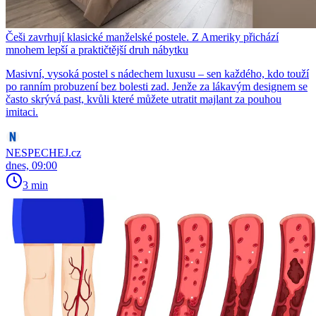
Češi zavrhují klasické manželské postele. Z Ameriky přichází
mnohem lepší a praktičtější druh nábytku
Masivní, vysoká postel s nádechem luxusu – sen každého, kdo touží
po ranním probuzení bez bolesti zad. Jenže za lákavým designem se
často skrývá past, kvůli které můžete utratit majlant za pouhou
imitaci.
NESPECHEJ.cz
dnes, 09:00
3 min