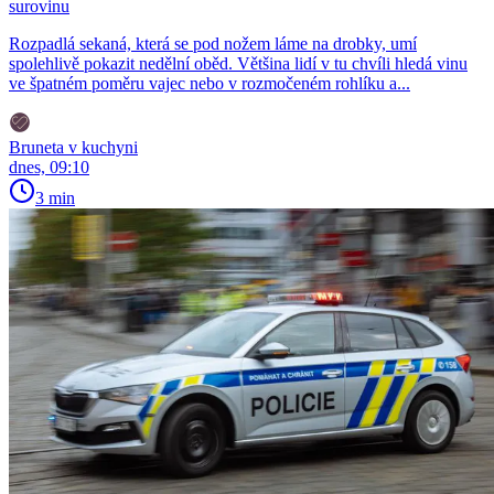
surovinu
Rozpadlá sekaná, která se pod nožem láme na drobky, umí
spolehlivě pokazit nedělní oběd. Většina lidí v tu chvíli hledá vinu
ve špatném poměru vajec nebo v rozmočeném rohlíku a...
Bruneta v kuchyni
dnes, 09:10
3 min