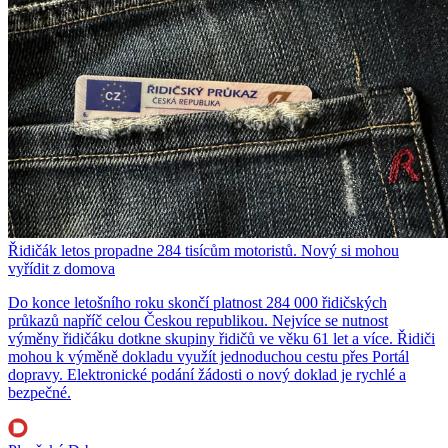
Řidičák letos propadne 284 tisícům motoristů. Nový si mohou
vyřídit z domova
Do konce letošního roku skončí platnost 284 000 řidičských
průkazů napříč celou Českou republikou. Nejvíce se nutnost
výměny řidičáku dotkne skupiny řidičů ve věku 61 let a více. Řidiči
mohou k výměně dokladu využít jednoduchou cestu přes Portál
dopravy. Elektronické podání žádosti o nový doklad je rychlé a
bezpečné.