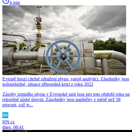
4 min
Evropě hrozí citelné zdražení plynu, varují analytici. Zásobníky jsou
poloprázdné, situace připomíná krizi z roku 2022
Zásoby zemního plynu v Evropské unii jsou pro toto období roku na
rekordně nízké úrovni. Zásobníky jsou naplněny z méně než 58
procent, což je...
HN.cz
dnes, 08:41