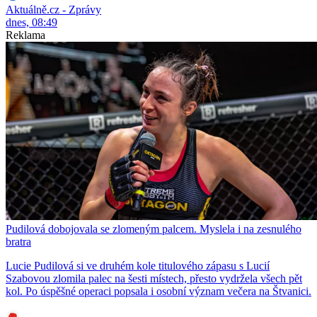
Aktuálně.cz - Zprávy
dnes, 08:49
Reklama
Pudilová dobojovala se zlomeným palcem. Myslela i na zesnulého
bratra
Lucie Pudilová si ve druhém kole titulového zápasu s Lucií
Szabovou zlomila palec na šesti místech, přesto vydržela všech pět
kol. Po úspěšné operaci popsala i osobní význam večera na Štvanici.