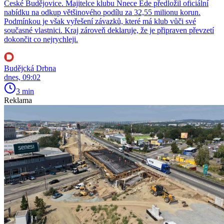
České Budějovice. Majitelce klubu Nnece Ede předložil oficiální
nabídku na odkup většinového podílu za 32,55 milionu korun.
Podmínkou je však vyřešení závazků, které má klub vůči své
současné vlastnici. Kraj zároveň deklaruje, že je připraven převzetí
dokončit co nejrychleji.
Budějcká Drbna
dnes, 09:02
3 min
Reklama