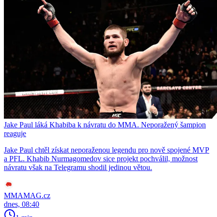
Jake Paul láká Khabiba k návratu do MMA. Neporažený šampion
reaguje
Jake Paul chtěl získat neporaženou legendu pro nově spojené MVP
a PFL. Khabib Nurmagomedov sice projekt pochválil, možnost
návratu však na Telegramu shodil jedinou větou.
MMAMAG.cz
dnes, 08:40