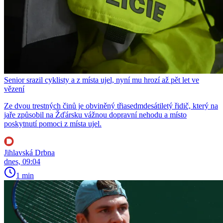
Senior srazil cyklisty a z místa ujel, nyní mu hrozí až pět let ve
vězení
Ze dvou trestných činů je obviněný třiasedmdesátiletý řidič, který na
jaře způsobil na Žďársku vážnou dopravní nehodu a místo
poskytnutí pomoci z místa ujel.
Jihlavská Drbna
dnes, 09:04
1 min