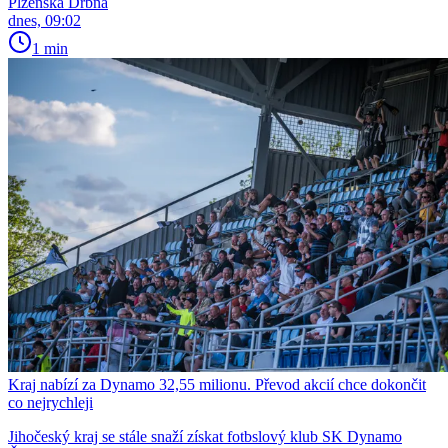
Plzeňská Drbna
dnes, 09:02
1 min
Kraj nabízí za Dynamo 32,55 milionu. Převod akcií chce dokončit
co nejrychleji
Jihočeský kraj se stále snaží získat fotbslový klub SK Dynamo