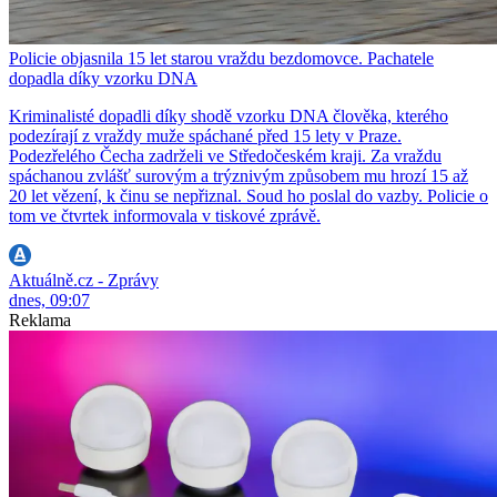
Policie objasnila 15 let starou vraždu bezdomovce. Pachatele
dopadla díky vzorku DNA
Kriminalisté dopadli díky shodě vzorku DNA člověka, kterého
podezírají z vraždy muže spáchané před 15 lety v Praze.
Podezřelého Čecha zadrželi ve Středočeském kraji. Za vraždu
spáchanou zvlášť surovým a trýznivým způsobem mu hrozí 15 až
20 let vězení, k činu se nepřiznal. Soud ho poslal do vazby. Policie o
tom ve čtvrtek informovala v tiskové zprávě.
Aktuálně.cz - Zprávy
dnes, 09:07
Reklama