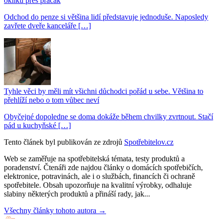
okliku přes pracák
Odchod do penze si většina lidí představuje jednoduše. Naposledy
zavřete dveře kanceláře […]
Tyhle věci by měli mít všichni důchodci pořád u sebe. Většina to
přehlíží nebo o tom vůbec neví
Obyčejné dopoledne se doma dokáže během chvilky zvrtnout. Stačí
pád u kuchyňské […]
Tento článek byl publikován ze zdrojů
Spotřebitelov.cz
Web se zaměřuje na spotřebitelská témata, testy produktů a
poradenství. Čtenáři zde najdou články o domácích spotřebičích,
elektronice, potravinách, ale i o službách, financích či ochraně
spotřebitele. Obsah upozorňuje na kvalitní výrobky, odhaluje
slabiny některých produktů a přináší rady, jak...
Všechny články tohoto autora →