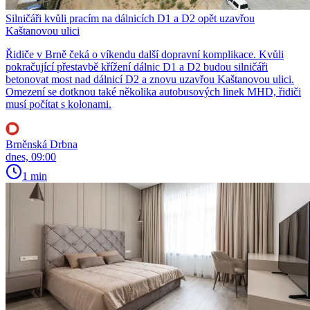
Silničáři kvůli pracím na dálnicích D1 a D2 opět uzavřou
Kaštanovou ulici
Řidiče v Brně čeká o víkendu další dopravní komplikace. Kvůli
pokračující přestavbě křížení dálnic D1 a D2 budou silničáři
betonovat most nad dálnicí D2 a znovu uzavřou Kaštanovou ulici.
Omezení se dotknou také několika autobusových linek MHD, řidiči
musí počítat s kolonami.
Brněnská Drbna
dnes, 09:00
1 min