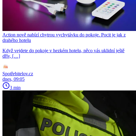
Action nově nabízí chytrou vychytávku do pokoje. Pocit je jak z
drahého hotelu
Když vejdete do pokoje v hezkém hotelu, něco vás uklidní ještě
dřív, […]
Spotřebitelov.cz
dnes, 09:05
3 min