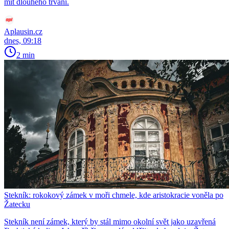
mít dlouhého trvání.
Aplausin.cz
dnes, 09:18
2 min
Stekník: rokokový zámek v moři chmele, kde aristokracie voněla po
Žatecku
Stekník není zámek, který by stál mimo okolní svět jako uzavřená