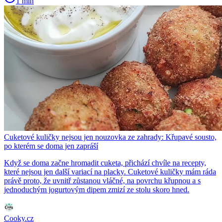
1 min
Cuketové kuličky nejsou jen nouzovka ze zahrady: Křupavé sousto,
po kterém se doma jen zapráší
Když se doma začne hromadit cuketa, přichází chvíle na recepty,
které nejsou jen další variací na placky. Cuketové kuličky mám ráda
právě proto, že uvnitř zůstanou vláčné, na povrchu křupnou a s
jednoduchým jogurtovým dipem zmizí ze stolu skoro hned.
Cooky.cz