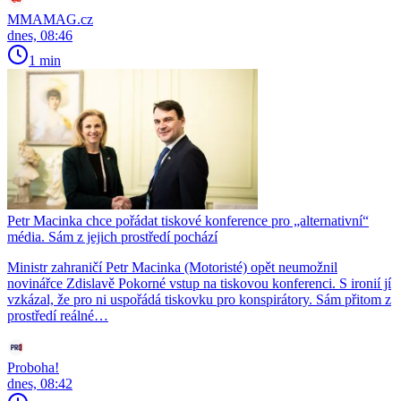
MMAMAG.cz
dnes, 08:46
1 min
Petr Macinka chce pořádat tiskové konference pro „alternativní“
média. Sám z jejich prostředí pochází
Ministr zahraničí Petr Macinka (Motoristé) opět neumožnil
novinářce Zdislavě Pokorné vstup na tiskovou konferenci. S ironií jí
vzkázal, že pro ni uspořádá tiskovku pro konspirátory. Sám přitom z
prostředí reálné…
Proboha!
dnes, 08:42