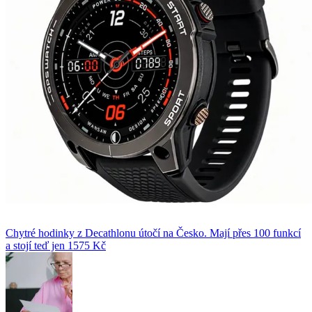
Chytré hodinky z Decathlonu útočí na Česko. Mají přes 100 funkcí
a stojí teď jen 1575 Kč