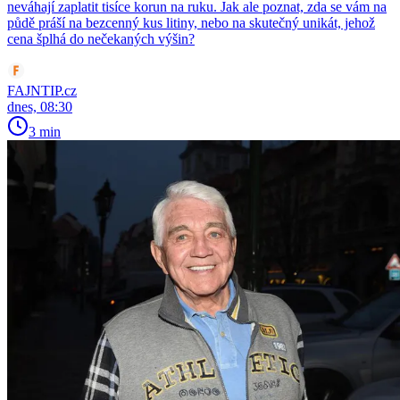
neváhají zaplatit tisíce korun na ruku. Jak ale poznat, zda se vám na
půdě práší na bezcenný kus litiny, nebo na skutečný unikát, jehož
cena šplhá do nečekaných výšin?
FAJNTIP.cz
dnes, 08:30
3 min