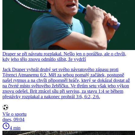
Draper se při návratu rozplakal. Nešlo jen o porážku, ale o chvíli,
kdy jeho tělo znovu odmítlo slíbit, že vydrží
Jack Draper vyhrál druhý set svého návratového zápasu proti
Térenci Atmanemu 6:2. Měl za sebou pomalý začátek, postupně
našel rytmus a na chvíli připomněl hráče, který se dokázal dostat až
na čtvrté místo světového žebříčku. Ve třetím setu však jeho výkon
znovu odešel. Brit ztrácel sílu při servisu, za stavu 1:4 se během
přestávky rozplakal a nakonec prohrál 3:6, 6:2, 2:6.
Vše o sportu
dnes, 09:04
4 min