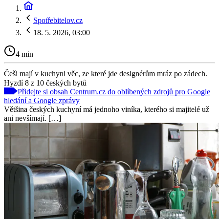
Spotřebitelov.cz
18. 5. 2026, 03:00
4 min
Češi mají v kuchyni věc, ze které jde designérům mráz po zádech.
Hyzdí 8 z 10 českých bytů
Přidejte si obsah Centrum.cz do oblíbených zdrojů pro Google
hledání a Google zprávy
Většina českých kuchyní má jednoho viníka, kterého si majitelé už
ani nevšímají. […]