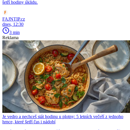
šetří hodiny úklidu.
FAJNTIP.cz
dnes, 12:30
3 min
Reklama
Je vedro a nechceš stát hodinu u plotny: 5 letních večeří z jednoho
hrnce, které šetří čas i nádobí