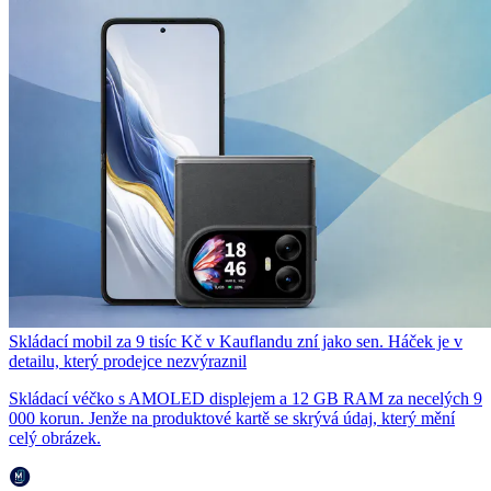
Skládací mobil za 9 tisíc Kč v Kauflandu zní jako sen. Háček je v
detailu, který prodejce nezvýraznil
Skládací véčko s AMOLED displejem a 12 GB RAM za necelých 9
000 korun. Jenže na produktové kartě se skrývá údaj, který mění
celý obrázek.