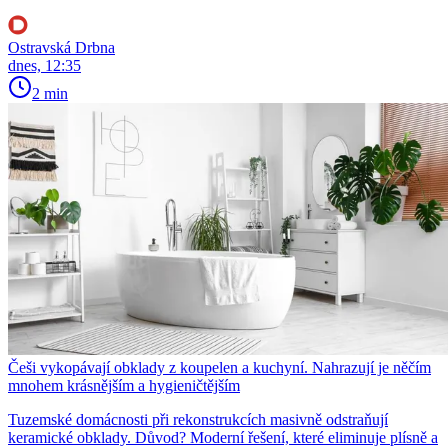
Ostravská Drbna
dnes, 12:35
2 min
Češi vykopávají obklady z koupelen a kuchyní. Nahrazují je něčím
mnohem krásnějším a hygieničtějším
Tuzemské domácnosti při rekonstrukcích masivně odstraňují
keramické obklady. Důvod? Moderní řešení, které eliminuje plísně a