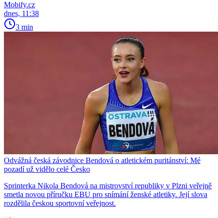
Mobify.cz
dnes, 11:38
3 min
Odvážná česká závodnice Bendová o atletickém puritánství: Mé
pozadí už vidělo celé Česko
Sprinterka Nikola Bendová na mistrovství republiky v Plzni veřejně
smetla novou příručku EBU pro snímání ženské atletiky. Její slova
rozdělila českou sportovní veřejnost.