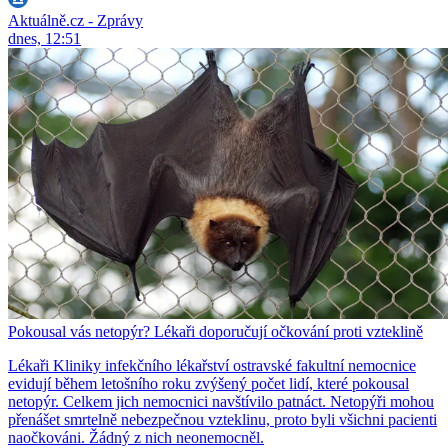
Aktuálně.cz - Zprávy
dnes, 12:51
Pokousal vás netopýr? Lékaři doporučují očkování proti vzteklině
Lékaři Kliniky infekčního lékařství ostravské fakultní nemocnice
evidují během letošního roku zvýšený počet lidí, které pokousal
netopýr. Celkem jich nemocnici navštívilo patnáct. Netopýři mohou
přenášet smrtelně nebezpečnou vzteklinu, proto byli všichni pacienti
naočkováni. Žádný z nich neonemocněl.