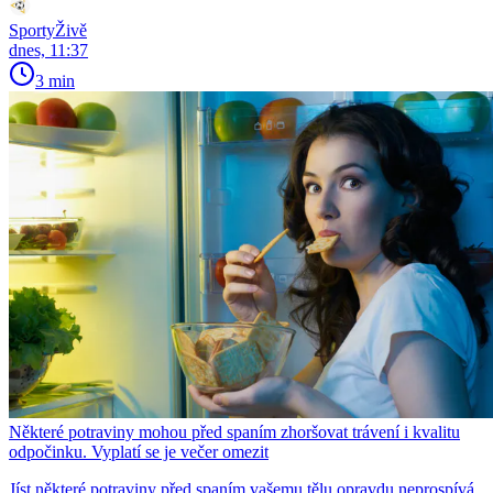
SportyŽivě
dnes, 11:37
3 min
Některé potraviny mohou před spaním zhoršovat trávení i kvalitu
odpočinku. Vyplatí se je večer omezit
Jíst některé potraviny před spaním vašemu tělu opravdu neprospívá.