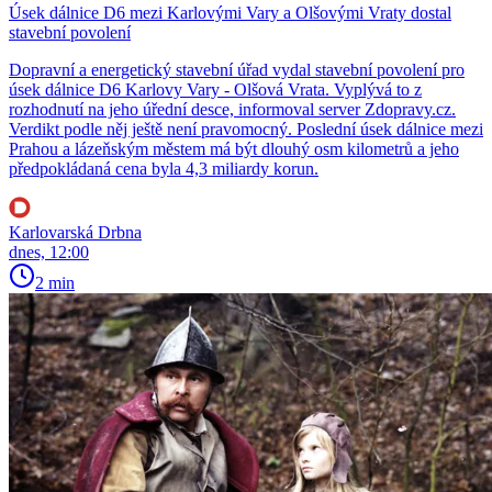
Úsek dálnice D6 mezi Karlovými Vary a Olšovými Vraty dostal
stavební povolení
Dopravní a energetický stavební úřad vydal stavební povolení pro
úsek dálnice D6 Karlovy Vary - Olšová Vrata. Vyplývá to z
rozhodnutí na jeho úřední desce, informoval server Zdopravy.cz.
Verdikt podle něj ještě není pravomocný. Poslední úsek dálnice mezi
Prahou a lázeňským městem má být dlouhý osm kilometrů a jeho
předpokládaná cena byla 4,3 miliardy korun.
Karlovarská Drbna
dnes, 12:00
2 min