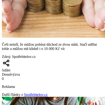
Češi netuší, že můžou pobírat důchod ze dvou států. Stačí udělat
tohle a můžou mít klidně i o 10 000 Kč víc
Zdroj
:
Spotřebitelov.cz
Sdílet
Denní
výzva
0
Reklama
Další články z
Spotřebitelov.cz