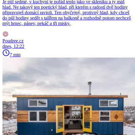
Je půl sedmé, v kuchyni je pořád teplo jako ve skleníku a ty máš
hlad. Ne takový ten poetický hlad, při kterém s radostí dvě hodiny
připravuješ domácí ravioli. Ten obyčejný, protivný hlad, kdy chceš
do půl hodiny sedět s talířem na balkoně a rozhodně potom nechceš
mýt hrnec, pánev, pekáč a tři misky.
Poudree.cz
dnes, 12:22
7 min