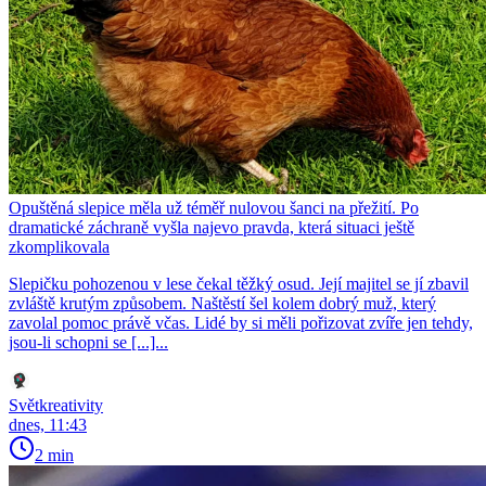
Opuštěná slepice měla už téměř nulovou šanci na přežití. Po
dramatické záchraně vyšla najevo pravda, která situaci ještě
zkomplikovala
Slepičku pohozenou v lese čekal těžký osud. Její majitel se jí zbavil
zvláště krutým způsobem. Naštěstí šel kolem dobrý muž, který
zavolal pomoc právě včas. Lidé by si měli pořizovat zvíře jen tehdy,
jsou-li schopni se [...]...
Světkreativity
dnes, 11:43
2 min