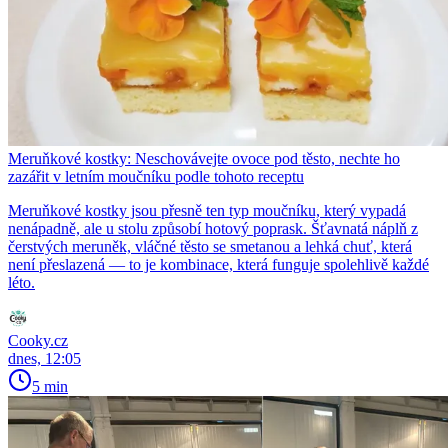
Meruňkové kostky: Neschovávejte ovoce pod těsto, nechte ho
zazářit v letním moučníku podle tohoto receptu
Meruňkové kostky jsou přesně ten typ moučníku, který vypadá
nenápadně, ale u stolu způsobí hotový poprask. Šťavnatá náplň z
čerstvých meruněk, vláčné těsto se smetanou a lehká chuť, která
není přeslazená — to je kombinace, která funguje spolehlivě každé
léto.
Cooky.cz
dnes, 12:05
5 min