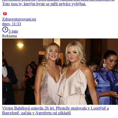
Toto jsou ty, kterým byste se měli nejvíce vyhýbat.
Zdravestravovani.eu
dnes, 11:33
3 min
Reklama
Vivien Babišová oslavila 26 let. Přestože studovala v Londýně a
Barceloně, začala v Agrofertu od základů