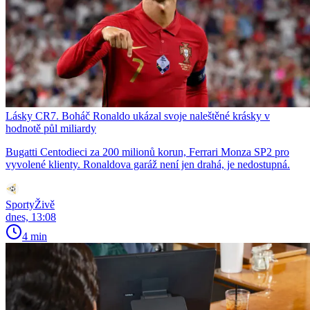
Lásky CR7. Boháč Ronaldo ukázal svoje naleštěné krásky v
hodnotě půl miliardy
Bugatti Centodieci za 200 milionů korun, Ferrari Monza SP2 pro
vyvolené klienty. Ronaldova garáž není jen drahá, je nedostupná.
SportyŽivě
dnes, 13:08
4 min