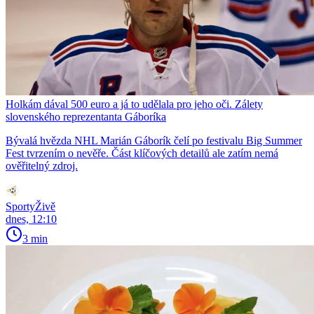
Holkám dával 500 euro a já to udělala pro jeho oči. Zálety
slovenského reprezentanta Gáboríka
Bývalá hvězda NHL Marián Gáborík čelí po festivalu Big Summer
Fest tvrzením o nevěře. Část klíčových detailů ale zatím nemá
ověřitelný zdroj.
SportyŽivě
dnes, 12:10
3 min