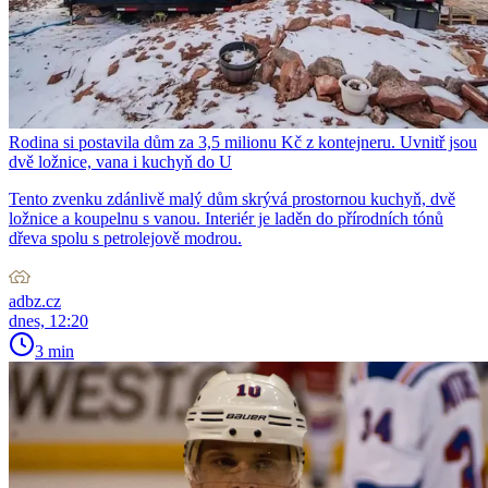
Rodina si postavila dům za 3,5 milionu Kč z kontejneru. Uvnitř jsou
dvě ložnice, vana i kuchyň do U
Tento zvenku zdánlivě malý dům skrývá prostornou kuchyň, dvě
ložnice a koupelnu s vanou. Interiér je laděn do přírodních tónů
dřeva spolu s petrolejově modrou.
adbz.cz
dnes, 12:20
3 min