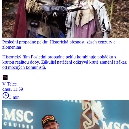
Poslední propadne peklu: Historická přesnost, zásah cenzury a
zlomenina
Historický film Poslední propadne peklu kombinuje pohádku s
krutou realitou doby. Zákulisí natáčení odkrývá kruté zranění i zákaz
od mocných komunistů.
V Telce
dnes, 11:59
3 min