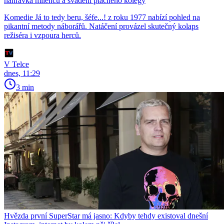
nahrávka milenců a svádění plachého kolegy
Komedie Já to tedy beru, šéfe...! z roku 1977 nabízí pohled na
pikantní metody náborářů. Natáčení provázel skutečný kolaps
režiséra i vzpoura herců.
V Telce
dnes, 11:29
3 min
Hvězda první SuperStar má jasno: Kdyby tehdy existoval dnešní