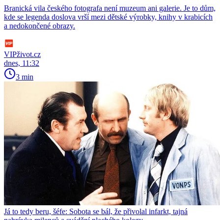
Branická vila českého fotografa není muzeum ani galerie. Je to dům,
kde se legenda doslova vrší mezi dětské výrobky, knihy v krabicích
a nedokončené obrazy.
VIPživot.cz
dnes, 11:32
3 min
Já to tedy beru, šéfe: Sobota se bál, že přivolal infarkt, tajná