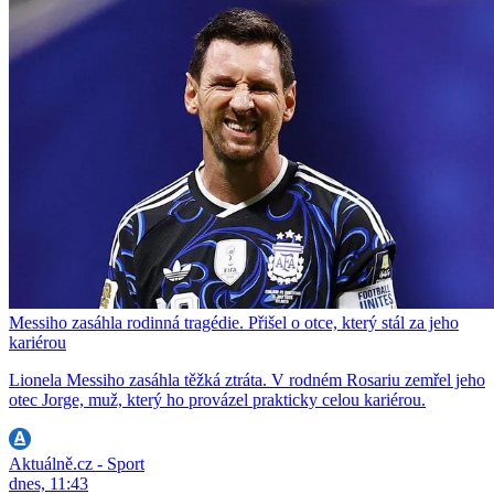
Messiho zasáhla rodinná tragédie. Přišel o otce, který stál za jeho
kariérou
Lionela Messiho zasáhla těžká ztráta. V rodném Rosariu zemřel jeho
otec Jorge, muž, který ho provázel prakticky celou kariérou.
Aktuálně.cz - Sport
dnes, 11:43