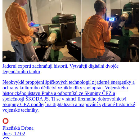
Jaderní experti zachraňují historii. Vytvářejí digitální dvojče
legendárního tanku
Neobvyklé propojení špičkových technologií z jaderné energetiky a
ochrany kulturního dědictví vzniklo díky spolupráci Vojenského
historického ústavu Praha a odborníků ze Skupiny ČEZ a
společnosti ŠKODA JS. Ti se v rámci firemního dobrovolnictví
Skupiny ČEZ podílejí na digitalizaci a mapování vybrané historické
vojenské techniky.
Plzeňská Drbna
dnes, 12:02