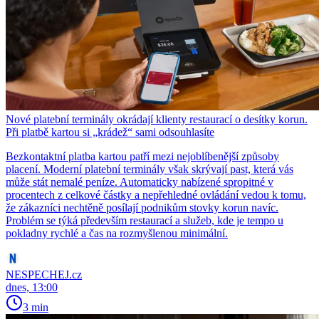
Nové platební terminály okrádají klienty restaurací o desítky korun.
Při platbě kartou si „krádež“ sami odsouhlasíte
Bezkontaktní platba kartou patří mezi nejoblíbenější způsoby
placení. Moderní platební terminály však skrývají past, která vás
může stát nemalé peníze. Automaticky nabízené spropitné v
procentech z celkové částky a nepřehledné ovládání vedou k tomu,
že zákazníci nechtěně posílají podnikům stovky korun navíc.
Problém se týká především restaurací a služeb, kde je tempo u
pokladny rychlé a čas na rozmyšlenou minimální.
NESPECHEJ.cz
dnes, 13:00
3 min