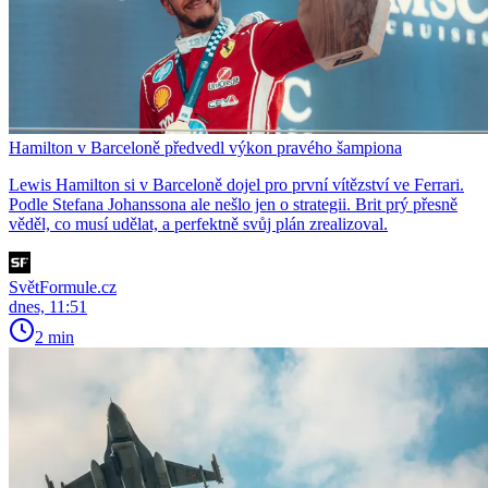
Hamilton v Barceloně předvedl výkon pravého šampiona
Lewis Hamilton si v Barceloně dojel pro první vítězství ve Ferrari.
Podle Stefana Johanssona ale nešlo jen o strategii. Brit prý přesně
věděl, co musí udělat, a perfektně svůj plán zrealizoval.
SvětFormule.cz
dnes, 11:51
2 min