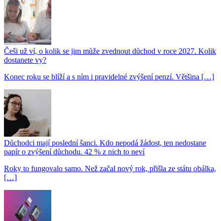
Češi už ví, o kolik se jim může zvednout důchod v roce 2027. Kolik
dostanete vy?
Konec roku se blíží a s ním i pravidelné zvýšení penzí. Většina […]
Důchodci mají poslední šanci. Kdo nepodá žádost, ten nedostane
papír o zvýšení důchodu. 42 % z nich to neví
Roky to fungovalo samo. Než začal nový rok, přišla ze státu obálka,
[…]