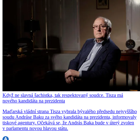
Když ne slavná šachistka, tak respektovaný soudce. Tisza má
nového kandidáta na prezidenta
Maďarská vládní strana Tisza vybrala bývalého předsedu nejvyššího
soudu Andráse Baku za svého kandidáta na prezidenta, informovaly
tiskové agentury. Očekává se, že András Baka bude v úterý zvolen
v parlamentu novou hlavou státu.