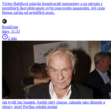
Vivien Babišová oslavila šestadvacáté narozeniny a po návratu z
prestižních škol překvapuje svým pracovním nasazením. Její cesta
firmou začala od nejnižších pozic.
ReadZone
dnes, 11:33
2 min
Jak bydlí Jan Saudek: Ateliér plný chaosu, zahrada jako džungle a
obrazy, které Pavlína odmítá prodat