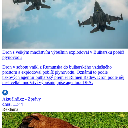
Dron s velkým množstvím výbušnin explodoval v Bulharsku poblíž
plynovodu
Dron v sobotu vnikl z Rumunska do bulharského vzdušného
prostoru a explodoval poblíž plynovodu. Oznámil to podle
tiskových agentur bulharský premiér Rumen Radev. Dron podle něj
nesl velké množství výbušnin, píše agentura DPA.
Aktuálně.cz - Zprávy
dnes, 11:44
Reklama