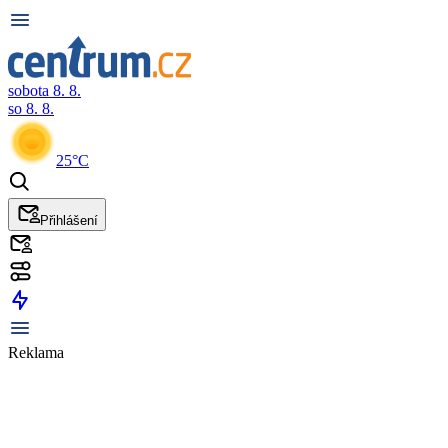
sobota 8. 8.
so 8. 8.
25°C
Přihlášení
Reklama