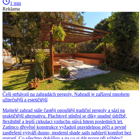
1 min
Reklama
Češi strhávají na zahradách pergoly. Nahradí je zařízení mnohem
užitečnější a estetičtější
Majitelé zahrad stále častěji opouštějí tradiční pergoly a sází na
praktičtější alternativu. Plachtové stínění se díky snadné údržbě,
flexibilitě a lepší cirkulaci vzduchu stává hitem posledních let.
Zatímco dřevěné konstrukce vyžadují pravidelnou péči a pevné
zastřešení vytváří dusno, moderní shade sails nabízejí komfort bez
starostí. Co všechno dokážou a na co si dát pozor při výběru?