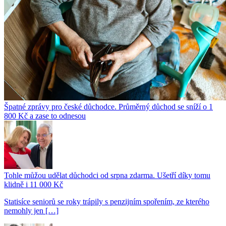
Špatné zprávy pro české důchodce. Průměrný důchod se sníží o 1
800 Kč a zase to odnesou
Tohle můžou udělat důchodci od srpna zdarma. Ušetří díky tomu
klidně i 11 000 Kč
Statisíce seniorů se roky trápily s penzijním spořením, ze kterého
nemohly jen […]