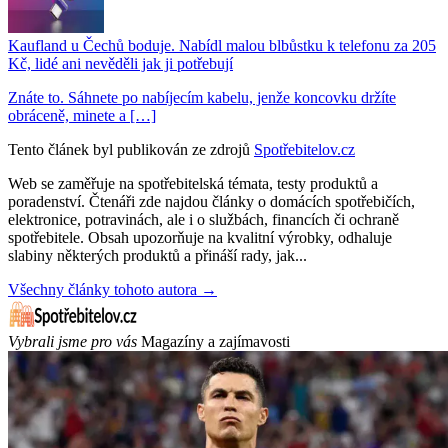
Kaufland u Čechů boduje. Nabídl malou blbůstku k telefonu za 205
Kč, lidé ani nevěděli jak ji potřebují
Znáte to. Sáhnete po nabíjecím kabelu, jenže koncovku držíte
obráceně, minete a […]
Tento článek byl publikován ze zdrojů
Spotřebitelov.cz
Web se zaměřuje na spotřebitelská témata, testy produktů a
poradenství. Čtenáři zde najdou články o domácích spotřebičích,
elektronice, potravinách, ale i o službách, financích či ochraně
spotřebitele. Obsah upozorňuje na kvalitní výrobky, odhaluje
slabiny některých produktů a přináší rady, jak...
Všechny články tohoto autora →
Vybrali jsme pro vás
Magazíny a zajímavosti