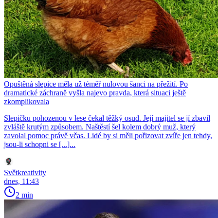
Opuštěná slepice měla už téměř nulovou šanci na přežití. Po
dramatické záchraně vyšla najevo pravda, která situaci ještě
zkomplikovala
Slepičku pohozenou v lese čekal těžký osud. Její majitel se jí zbavil
zvláště krutým způsobem. Naštěstí šel kolem dobrý muž, který
zavolal pomoc právě včas. Lidé by si měli pořizovat zvíře jen tehdy,
jsou-li schopni se [...]...
Světkreativity
dnes, 11:43
2 min