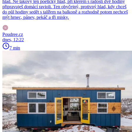
hlad. Ne takový ten poetický hlad, při kterém s radostí dvě hodiny
připravuješ domácí ravioli. Ten obyčejný, protivný hlad, kdy chceš
do půl hodiny sedět s talířem na balkoně a rozhodně potom nechceš
mýt hrnec, pánev, pekáč a tři misky.
Poudree.cz
dnes, 12:22
7 min