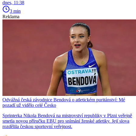
dnes, 11:38
3 min
Reklama
Odvážná česká závodnice Bendová o atletickém puritánství: Mé
pozadí už vidělo celé Česko
Sprinterka Nikola Bendová na mistrovství republiky v Plzni veřejně
smetla novou příručku EBU pro snímání ženské atletiky. Její slova
rozdělila českou sportovní veřejnost.