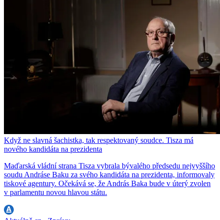
Když ne slavná šachistka, tak respektovaný soudce. Tisza má
nového kandidáta na prezidenta
Maďarská vládní strana Tisza vybrala bývalého předsedu nejvyššího
soudu Andráse Baku za svého kandidáta na prezidenta, informovaly
tiskové agentury. Očekává se, že András Baka bude v úterý zvolen
v parlamentu novou hlavou státu.