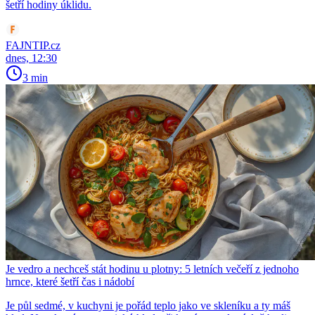
šetří hodiny úklidu.
FAJNTIP.cz
dnes, 12:30
3 min
Je vedro a nechceš stát hodinu u plotny: 5 letních večeří z jednoho
hrnce, které šetří čas i nádobí
Je půl sedmé, v kuchyni je pořád teplo jako ve skleníku a ty máš