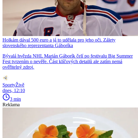
Holkám dával 500 euro a já to udělala pro jeho oči. Zálety
slovenského reprezentanta Gáboríka
Bývalá hvězda NHL Marián Gáborík čelí po festivalu Big Summer
Fest tvrzením o nevěře. Část klíčových detailů ale zatím nemá
ověřitelný zdroj.
SportyŽivě
dnes, 12:10
3 min
Reklama