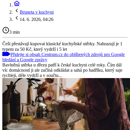
Bruneta v kuchyni
14. 6. 2026, 04:26
3 min
Češi přestávají kupovat klasické kuchyňské utěrky. Nahrazují je 1
typem za 50 Kč, který vydrží i 5 let
Přidejte si obsah Centrum.cz do oblíbených zdrojů pro Google
hledání a Google zprávy
Bavlněná utěrka u dřezu patří k české kuchyni celé roky. Čím dál
víc domácností ji ale začíná odkládat a sahá po hadříku, který saje
rychleji, déle vydrží a v součtu...