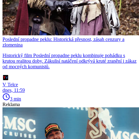
Poslední propadne peklu: Historická přesnost, zásah cenzury a
zlomenina
Historický film Poslední propadne peklu kombinuje pohádku s
krutou realitou doby. Zákulisí natáčení odkrývá kruté zranění i zákaz
od mocných komunistů.
V Telce
dnes, 11:59
3 min
Reklama