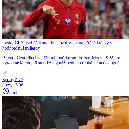
Lásky CR7. Boháč Ronaldo ukázal svoje naleštěné krásky v
hodnotě půl miliardy
Bugatti Centodieci za 200 milionů korun, Ferrari Monza SP2 pro
vyvolené klienty. Ronaldova garáž není jen drahá, je nedostupná.
SportyŽivě
dnes, 13:08
4 min