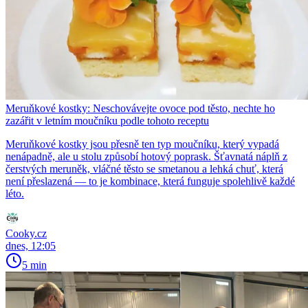
Meruňkové kostky: Neschovávejte ovoce pod těsto, nechte ho
zazářit v letním moučníku podle tohoto receptu
Meruňkové kostky jsou přesně ten typ moučníku, který vypadá
nenápadně, ale u stolu způsobí hotový poprask. Šťavnatá náplň z
čerstvých meruněk, vláčné těsto se smetanou a lehká chuť, která
není přeslazená — to je kombinace, která funguje spolehlivě každé
léto.
Cooky.cz
dnes, 12:05
5 min