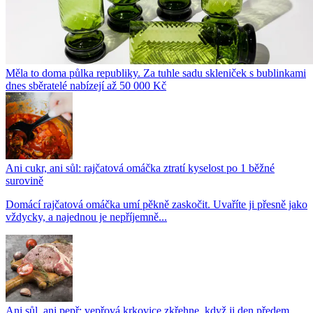
Měla to doma půlka republiky. Za tuhle sadu skleniček s bublinkami
dnes sběratelé nabízejí až 50 000 Kč
Ani cukr, ani sůl: rajčatová omáčka ztratí kyselost po 1 běžné
surovině
Domácí rajčatová omáčka umí pěkně zaskočit. Uvaříte ji přesně jako
vždycky, a najednou je nepříjemně...
Ani sůl, ani pepř: vepřová krkovice zkřehne, když ji den předem