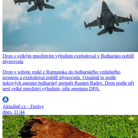
Dron s velkým množstvím výbušnin explodoval v Bulharsku poblíž
plynovodu
Dron v sobotu vnikl z Rumunska do bulharského vzdušného
prostoru a explodoval poblíž plynovodu. Oznámil to podle
tiskových agentur bulharský premiér Rumen Radev. Dron podle něj
nesl velké množství výbušnin, píše agentura DPA.
Aktuálně.cz - Zprávy
dnes, 11:44