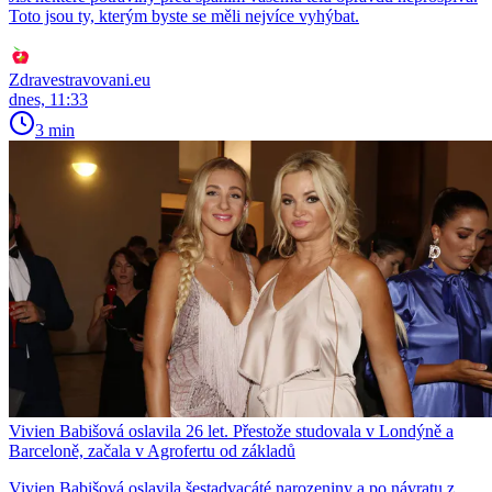
Toto jsou ty, kterým byste se měli nejvíce vyhýbat.
Zdravestravovani.eu
dnes, 11:33
3 min
Vivien Babišová oslavila 26 let. Přestože studovala v Londýně a
Barceloně, začala v Agrofertu od základů
Vivien Babišová oslavila šestadvacáté narozeniny a po návratu z