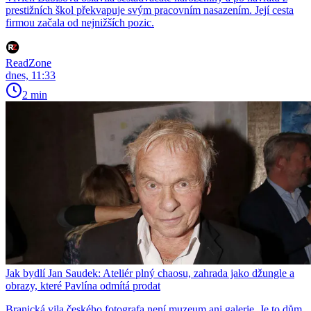
prestižních škol překvapuje svým pracovním nasazením. Její cesta
firmou začala od nejnižších pozic.
ReadZone
dnes, 11:33
2 min
Jak bydlí Jan Saudek: Ateliér plný chaosu, zahrada jako džungle a
obrazy, které Pavlína odmítá prodat
Branická vila českého fotografa není muzeum ani galerie. Je to dům,