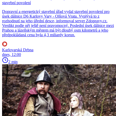
stavební povolení
Dopravní a energetický stavební úřad vydal stavební povolení pro
úsek dálnice D6 Karlovy Vary - Olšová Vrata. Vyplývá to z
rozhodnutí na jeho úřední desce, informoval server Zdopravy.cz.
Verdikt podle něj ještě není pravomocný. Poslední úsek dálnice mezi
Prahou a lázeňským městem má být dlouhý osm kilometrů a jeho
předpokládaná cena byla 4,3 miliardy korun.
Karlovarská Drbna
dnes, 12:00
2 min