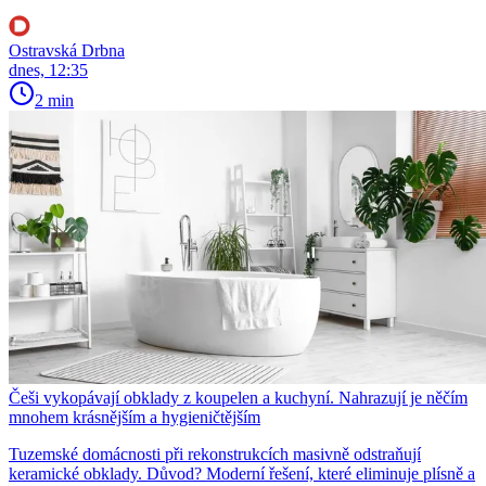
Ostravská Drbna
dnes, 12:35
2 min
Češi vykopávají obklady z koupelen a kuchyní. Nahrazují je něčím
mnohem krásnějším a hygieničtějším
Tuzemské domácnosti při rekonstrukcích masivně odstraňují
keramické obklady. Důvod? Moderní řešení, které eliminuje plísně a