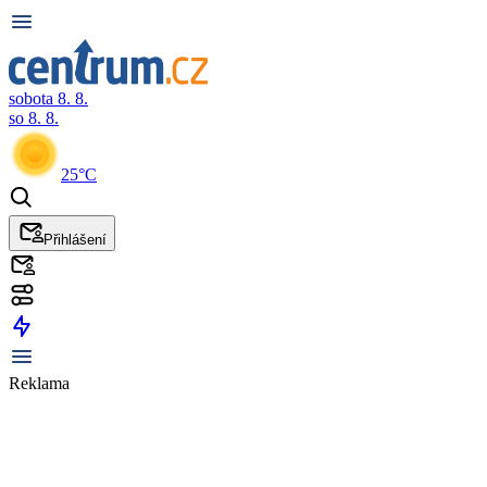
sobota 8. 8.
so 8. 8.
25°C
Přihlášení
Reklama