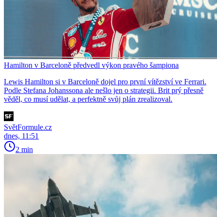
Hamilton v Barceloně předvedl výkon pravého šampiona
Lewis Hamilton si v Barceloně dojel pro první vítězství ve Ferrari.
Podle Stefana Johanssona ale nešlo jen o strategii. Brit prý přesně
věděl, co musí udělat, a perfektně svůj plán zrealizoval.
SvětFormule.cz
dnes, 11:51
2 min