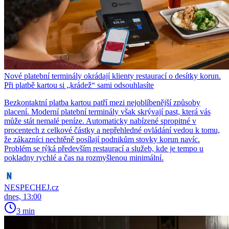
Nové platební terminály okrádají klienty restaurací o desítky korun.
Při platbě kartou si „krádež“ sami odsouhlasíte
Bezkontaktní platba kartou patří mezi nejoblíbenější způsoby
placení. Moderní platební terminály však skrývají past, která vás
může stát nemalé peníze. Automaticky nabízené spropitné v
procentech z celkové částky a nepřehledné ovládání vedou k tomu,
že zákazníci nechtěně posílají podnikům stovky korun navíc.
Problém se týká především restaurací a služeb, kde je tempo u
pokladny rychlé a čas na rozmyšlenou minimální.
NESPECHEJ.cz
dnes, 13:00
3 min