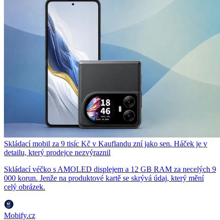
Skládací mobil za 9 tisíc Kč v Kauflandu zní jako sen. Háček je v
detailu, který prodejce nezvýraznil
Skládací véčko s AMOLED displejem a 12 GB RAM za necelých 9
000 korun. Jenže na produktové kartě se skrývá údaj, který mění
celý obrázek.
Mobify.cz