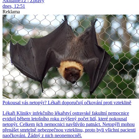
Aktuálně.cz - Zprávy
dnes, 12:51
Reklama
Pokousal vás netopýr? Lékaři doporučují očkování proti vzteklině
Lékaři Kliniky infekčního lékařství ostravské fakultní nemocnice
evidují během letošního roku zvýšený počet lidí, které pokousal
netopýr. Celkem jich nemocnici navštívilo patnáct. Netopýři mohou
přenášet smrtelně nebezpečnou vzteklinu, proto byli všichni pacienti
naočkováni. Žádný z nich neonemocněl.