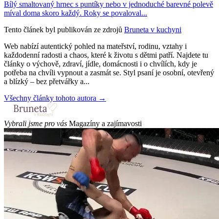
Bílý smaltovaný hrnec s puntíky nebo v jednoduché barevné polevě
míval doma skoro každý. Roky se povaloval...
Tento článek byl publikován ze zdrojů
Bruneta v kuchyni
Web nabízí autentický pohled na mateřství, rodinu, vztahy i
každodenní radosti a chaos, které k životu s dětmi patří. Najdete tu
články o výchově, zdraví, jídle, domácnosti i o chvílích, kdy je
potřeba na chvíli vypnout a zasmát se. Styl psaní je osobní, otevřený
a blízký – bez přetvářky a...
Všechny články tohoto autora →
Vybrali jsme pro vás
Magazíny a zajímavosti