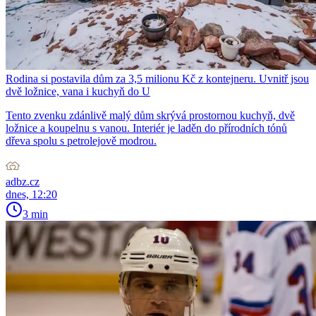
Rodina si postavila dům za 3,5 milionu Kč z kontejneru. Uvnitř jsou
dvě ložnice, vana i kuchyň do U
Tento zvenku zdánlivě malý dům skrývá prostornou kuchyň, dvě
ložnice a koupelnu s vanou. Interiér je laděn do přírodních tónů
dřeva spolu s petrolejově modrou.
adbz.cz
dnes, 12:20
3 min