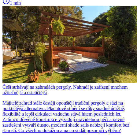
1 min
Češi strhávají na zahradách pergoly. Nahradí je zařízení mnohem
užitečnější a estetičtější
Majitelé zahrad stále častěji opouštějí tradiční pergoly a sází na
praktičtější alternativu. Plachtové stínění se díky snadné údržbě,
flexibilitě a lepší cirkulaci vzduchu stává hitem posledních let.
Zatímco dřevěné konstrukce vyžadují pravidelnou péči a pevné
zastřešení vytváří dusno, moderní shade sails nabízejí komfort bez
starostí. Co všechno dokážou a na co si dát pozor při výběru?