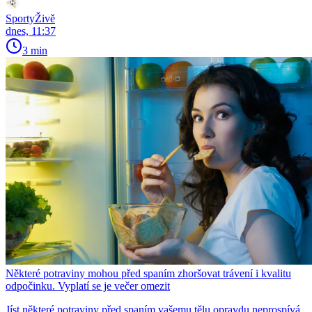
SportyŽivě
dnes, 11:37
3 min
Některé potraviny mohou před spaním zhoršovat trávení i kvalitu
odpočinku. Vyplatí se je večer omezit
Jíst některé potraviny před spaním vašemu tělu opravdu neprospívá.