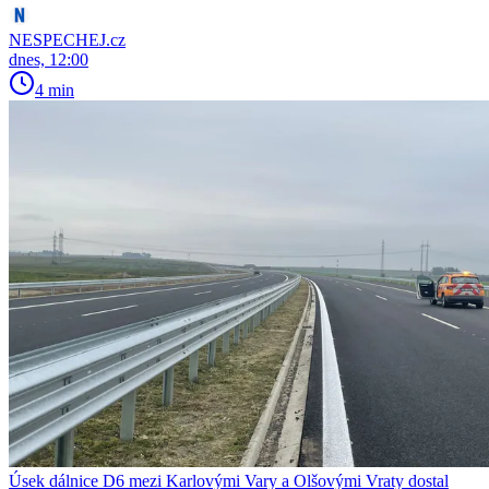
NESPECHEJ.cz
dnes, 12:00
4 min
Úsek dálnice D6 mezi Karlovými Vary a Olšovými Vraty dostal