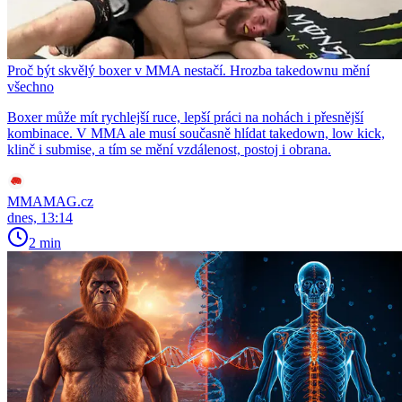
Proč být skvělý boxer v MMA nestačí. Hrozba takedownu mění
všechno
Boxer může mít rychlejší ruce, lepší práci na nohách i přesnější
kombinace. V MMA ale musí současně hlídat takedown, low kick,
klinč i submise, a tím se mění vzdálenost, postoj i obrana.
MMAMAG.cz
dnes, 13:14
2 min