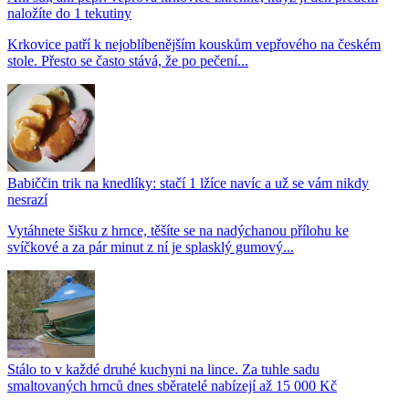
naložíte do 1 tekutiny
Krkovice patří k nejoblíbenějším kouskům vepřového na českém
stole. Přesto se často stává, že po pečení...
Babiččin trik na knedlíky: stačí 1 lžíce navíc a už se vám nikdy
nesrazí
Vytáhnete šišku z hrnce, těšíte se na nadýchanou přílohu ke
svíčkové a za pár minut z ní je splasklý gumový...
Stálo to v každé druhé kuchyni na lince. Za tuhle sadu
smaltovaných hrnců dnes sběratelé nabízejí až 15 000 Kč