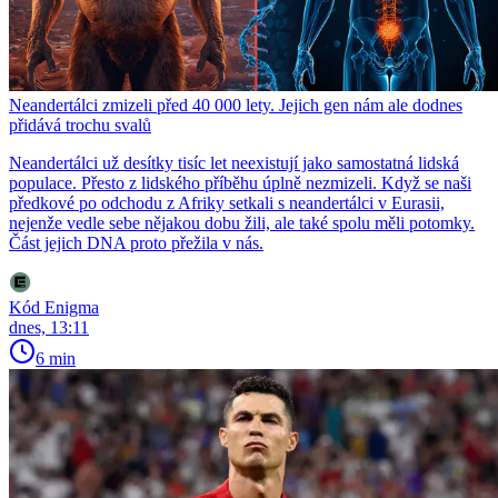
Neandertálci zmizeli před 40 000 lety. Jejich gen nám ale dodnes
přidává trochu svalů
Neandertálci už desítky tisíc let neexistují jako samostatná lidská
populace. Přesto z lidského příběhu úplně nezmizeli. Když se naši
předkové po odchodu z Afriky setkali s neandertálci v Eurasii,
nejenže vedle sebe nějakou dobu žili, ale také spolu měli potomky.
Část jejich DNA proto přežila v nás.
Kód Enigma
dnes, 13:11
6 min