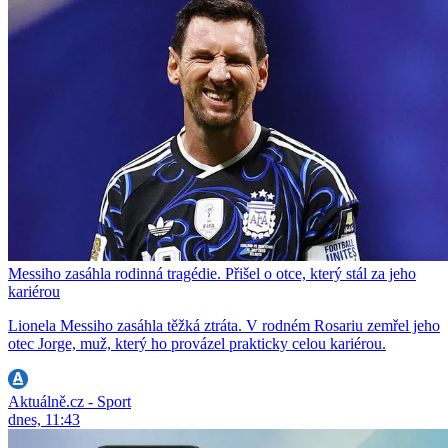
Messiho zasáhla rodinná tragédie. Přišel o otce, který stál za jeho
kariérou
Lionela Messiho zasáhla těžká ztráta. V rodném Rosariu zemřel jeho
otec Jorge, muž, který ho provázel prakticky celou kariérou.
Aktuálně.cz - Sport
dnes, 11:43