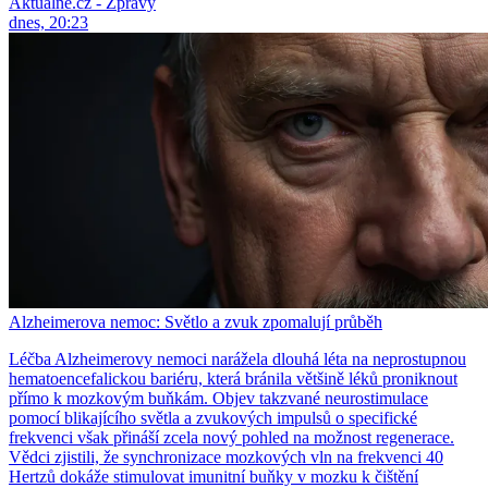
Aktuálně.cz - Zprávy
dnes, 20:23
Alzheimerova nemoc: Světlo a zvuk zpomalují průběh
Léčba Alzheimerovy nemoci narážela dlouhá léta na neprostupnou
hematoencefalickou bariéru, která bránila většině léků proniknout
přímo k mozkovým buňkám. Objev takzvané neurostimulace
pomocí blikajícího světla a zvukových impulsů o specifické
frekvenci však přináší zcela nový pohled na možnost regenerace.
Vědci zjistili, že synchronizace mozkových vln na frekvenci 40
Hertzů dokáže stimulovat imunitní buňky v mozku k čištění