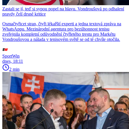
Zastali se jí, teď si sypou popel na hlavu. Vondroušová po odhalení
pravdy čelí drsné kritice
Osmačtyřicet stran, čtyři lékařští experti a jedna textová zpráva na
WhatsAppu. Mezinárodní agentura pro bezúhonnost tenisu
zveřejnila kompletní odůvodnění čtyřletého trestu pro Markétu
Vondroušovou a nálada v tenisovém světě se od té chvíle otočila.
SportWin
dnes, 18:11
2 min