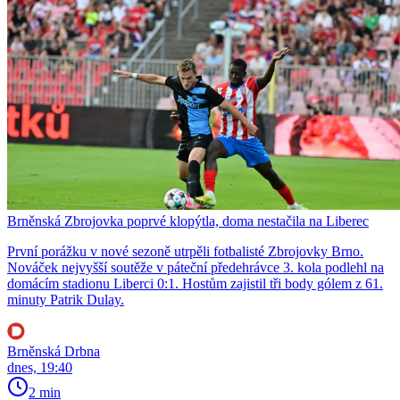
Brněnská Zbrojovka poprvé klopýtla, doma nestačila na Liberec
První porážku v nové sezoně utrpěli fotbalisté Zbrojovky Brno.
Nováček nejvyšší soutěže v páteční předehrávce 3. kola podlehl na
domácím stadionu Liberci 0:1. Hostům zajistil tři body gólem z 61.
minuty Patrik Dulay.
Brněnská Drbna
dnes, 19:40
2 min