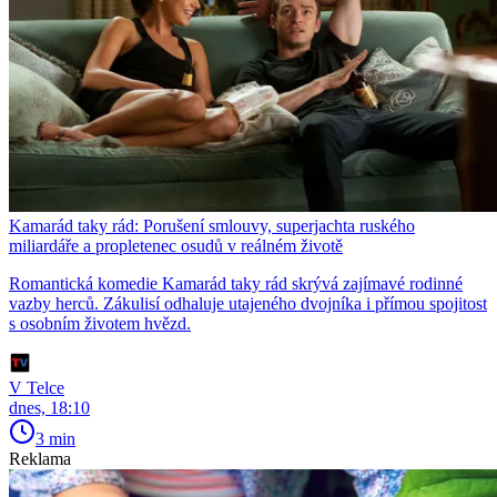
Kamarád taky rád: Porušení smlouvy, superjachta ruského
miliardáře a propletenec osudů v reálném životě
Romantická komedie Kamarád taky rád skrývá zajímavé rodinné
vazby herců. Zákulisí odhaluje utajeného dvojníka i přímou spojitost
s osobním životem hvězd.
V Telce
dnes, 18:10
3 min
Reklama