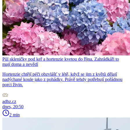
Půl skleničky pod keř a hortenzie kvetou do října. Zahrádkáři to
mají doma a nevědí
Hortenzie chtějí péči obzvlášť v létě, když se jim z květů dělají
nadýchané koule jako z pohádky. Právě tehdy potřebují pořádnou
porci živin.
adbz.cz
dnes, 20:50
2 min