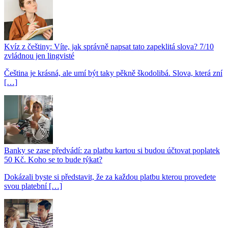
Kvíz z češtiny: Víte, jak správně napsat tato zapeklitá slova? 7/10
zvládnou jen lingvisté
Čeština je krásná, ale umí být taky pěkně škodolibá. Slova, která zní
[…]
Banky se zase předvádí: za platbu kartou si budou účtovat poplatek
50 Kč. Koho se to bude týkat?
Dokázali byste si představit, že za každou platbu kterou provedete
svou platební […]