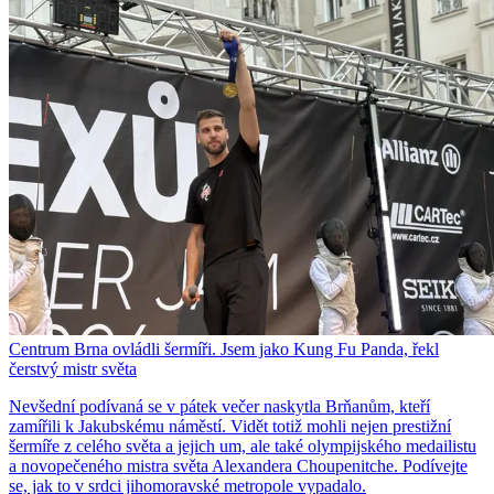
Centrum Brna ovládli šermíři. Jsem jako Kung Fu Panda, řekl
čerstvý mistr světa
Nevšední podívaná se v pátek večer naskytla Brňanům, kteří
zamířili k Jakubskému náměstí. Vidět totiž mohli nejen prestižní
šermíře z celého světa a jejich um, ale také olympijského medailistu
a novopečeného mistra světa Alexandera Choupenitche. Podívejte
se, jak to v srdci jihomoravské metropole vypadalo.