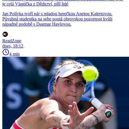
je celá Vlastička z Dědictví, píší lidé
Jan Polívka tvoří pár s mladou herečkou Anetou Kalertovou.
Půvabná studentka na sebe poutá obrovskou pozornost kvůli
nápadné podobě s Dagmar Havlovou.
ReadZone
dnes, 18:12
4 min