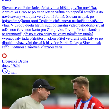
Slovan se ve třetím kole představil na hřišti ligového nováčka.
Zbrojovka Brno se po třech letech vrátila do nejvyšší soutěže a do
nové sezony vstoupila ve výborné formě. Slovan naopak po
bojovném výkonu proti Teplicím chtěl znovu naskočit na vítěznou
vlnu. V úvodu duelu hlavní sudí po zásahu videorozhodčího zrušil
udělenou červenou kartu pro Zbrojovku. První půle tak skončila
bezbrankově, přesto si oba celky ve velmi náročném utkání
vypracovaly řadu příležitostí. Zlom přišel ve druhé půli, kdy se po
dlouhém vhazování dostal k hlavičce Patrik Dulay a Slovanu tak
zařídil jedinou a zároveň vítěznou trefu.
Liberecká Drbna
dnes, 19:24
2 min