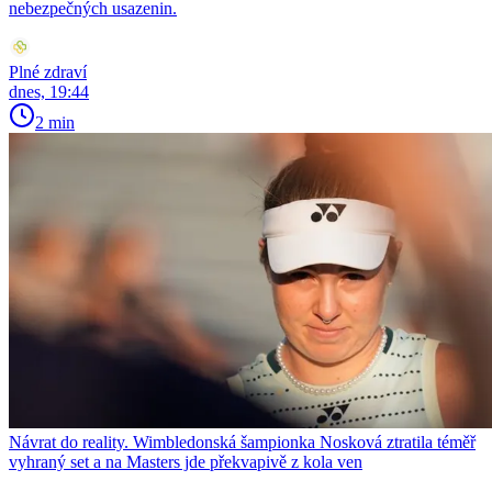
nebezpečných usazenin.
Plné zdraví
dnes, 19:44
2 min
Návrat do reality. Wimbledonská šampionka Nosková ztratila téměř
vyhraný set a na Masters jde překvapivě z kola ven