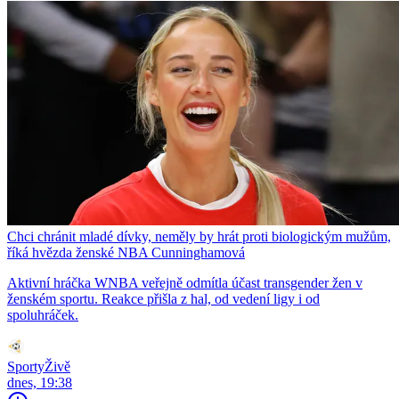
Chci chránit mladé dívky, neměly by hrát proti biologickým mužům,
říká hvězda ženské NBA Cunninghamová
Aktivní hráčka WNBA veřejně odmítla účast transgender žen v
ženském sportu. Reakce přišla z hal, od vedení ligy i od
spoluhráček.
SportyŽivě
dnes, 19:38