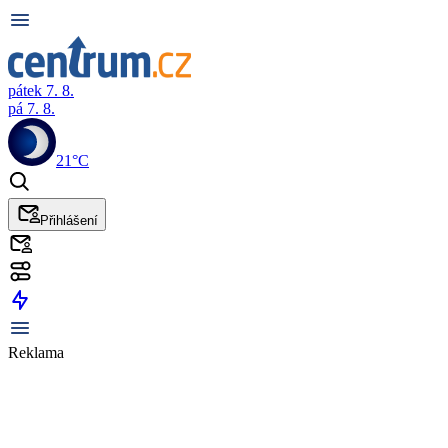
pátek 7. 8.
pá 7. 8.
21°C
Přihlášení
Reklama