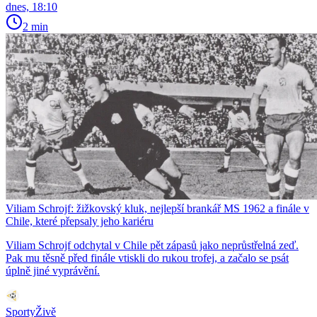
dnes, 18:10
2 min
Viliam Schrojf: žižkovský kluk, nejlepší brankář MS 1962 a finále v
Chile, které přepsaly jeho kariéru
Viliam Schrojf odchytal v Chile pět zápasů jako neprůstřelná zeď.
Pak mu těsně před finále vtiskli do rukou trofej, a začalo se psát
úplně jiné vyprávění.
SportyŽivě