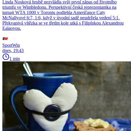
Linda Nosková hrubě nezvládla svůj první zápas od životního
triumfu ve Wimbledonu. Perspektivní česká reprezentantka na
turnaji WTA 1000 v Torontu podlehla Američance Caty
McNallyové 6:7, 1:6, když v úvodní sadě neudržela vedení 5:1.
Překvapivá vítězka se ve třetím kole utká s Filipínkou Alexandrou
Ealaovou.
SportWin
dnes, 19:43
1 min