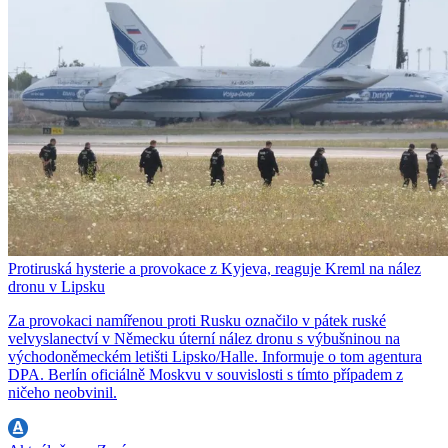
Protiruská hysterie a provokace z Kyjeva, reaguje Kreml na nález
dronu v Lipsku
Za provokaci namířenou proti Rusku označilo v pátek ruské
velvyslanectví v Německu úterní nález dronu s výbušninou na
východoněmeckém letišti Lipsko/Halle. Informuje o tom agentura
DPA. Berlín oficiálně Moskvu v souvislosti s tímto případem z
ničeho neobvinil.