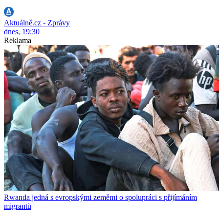
Aktuálně.cz - Zprávy
dnes, 19:30
Reklama
Rwanda jedná s evropskými zeměmi o spolupráci s přijímáním
migrantů