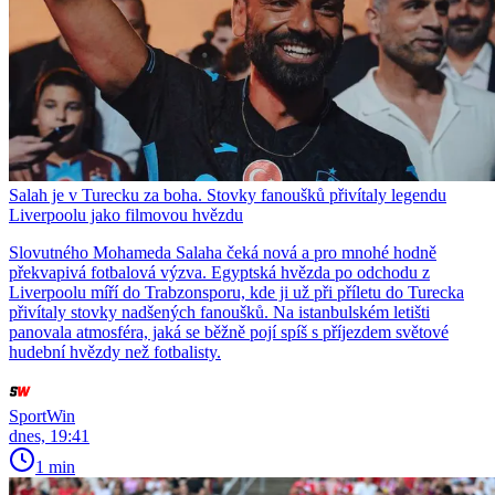
Salah je v Turecku za boha. Stovky fanoušků přivítaly legendu
Liverpoolu jako filmovou hvězdu
Slovutného Mohameda Salaha čeká nová a pro mnohé hodně
překvapivá fotbalová výzva. Egyptská hvězda po odchodu z
Liverpoolu míří do Trabzonsporu, kde ji už při příletu do Turecka
přivítaly stovky nadšených fanoušků. Na istanbulském letišti
panovala atmosféra, jaká se běžně pojí spíš s příjezdem světové
hudební hvězdy než fotbalisty.
SportWin
dnes, 19:41
1 min