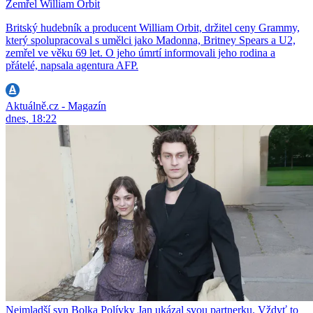
Zemřel William Orbit
Britský hudebník a producent William Orbit, držitel ceny Grammy,
který spolupracoval s umělci jako Madonna, Britney Spears a U2,
zemřel ve věku 69 let. O jeho úmrtí informovali jeho rodina a
přátelé, napsala agentura AFP.
Aktuálně.cz - Magazín
dnes, 18:22
Nejmladší syn Bolka Polívky Jan ukázal svou partnerku. Vždyť to