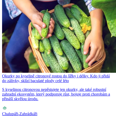
Okurky po kyselině citronové rostou do šířky i délky. Kdo ji přidá
do zálivky, sklízí baculaté plody celé léto
S kyselinou citronovou nepěstujete jen okurky, ale také robustní
zahradní ekosystém, který podporuje růst, bojuje proti chorobám a
přináší skvělou úrodu.
Chalupáři-Zahrádkáři