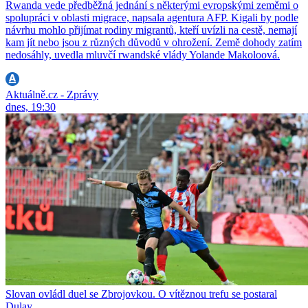
Rwanda vede předběžná jednání s některými evropskými zeměmi o
spolupráci v oblasti migrace, napsala agentura AFP. Kigali by podle
návrhu mohlo přijímat rodiny migrantů, kteří uvízli na cestě, nemají
kam jít nebo jsou z různých důvodů v ohrožení. Země dohody zatím
nedosáhly, uvedla mluvčí rwandské vlády Yolande Makoloová.
Aktuálně.cz - Zprávy
dnes, 19:30
Slovan ovládl duel se Zbrojovkou. O vítěznou trefu se postaral
Dulay