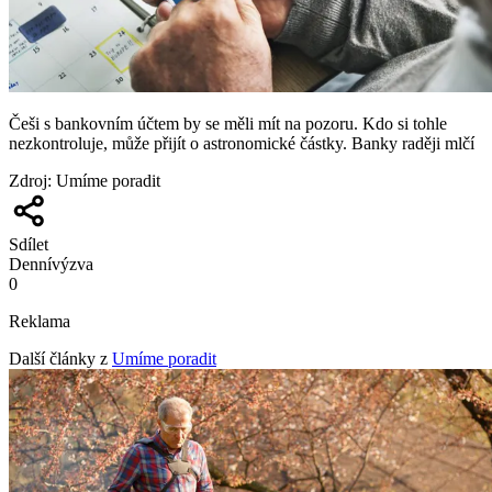
Češi s bankovním účtem by se měli mít na pozoru. Kdo si tohle
nezkontroluje, může přijít o astronomické částky. Banky raději mlčí
Zdroj
:
Umíme poradit
Sdílet
Denní
výzva
0
Reklama
Další články z
Umíme poradit