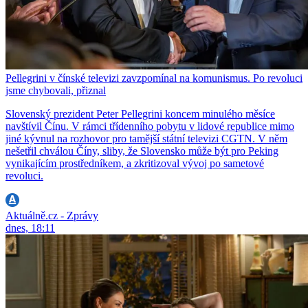
Pellegrini v čínské televizi zavzpomínal na komunismus. Po revoluci
jsme chybovali, přiznal
Slovenský prezident Peter Pellegrini koncem minulého měsíce
navštívil Čínu. V rámci třídenního pobytu v lidové republice mimo
jiné kývnul na rozhovor pro tamější státní televizi CGTN. V něm
nešetřil chválou Číny, sliby, že Slovensko může být pro Peking
vynikajícím prostředníkem, a zkritizoval vývoj po sametové
revoluci.
Aktuálně.cz - Zprávy
dnes, 18:11