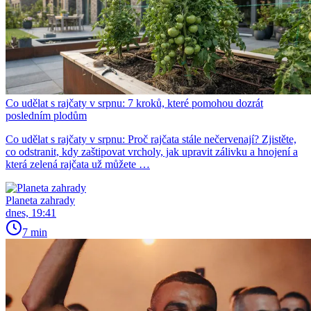
Co udělat s rajčaty v srpnu: 7 kroků, které pomohou dozrát
posledním plodům
Co udělat s rajčaty v srpnu: Proč rajčata stále nečervenají? Zjistěte,
co odstranit, kdy zaštipovat vrcholy, jak upravit zálivku a hnojení a
která zelená rajčata už můžete …
Planeta zahrady
dnes, 19:41
7 min