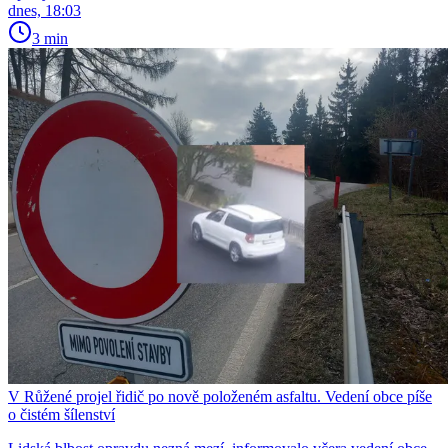
dnes, 18:03
3 min
V Růžené projel řidič po nově položeném asfaltu. Vedení obce píše
o čistém šílenství