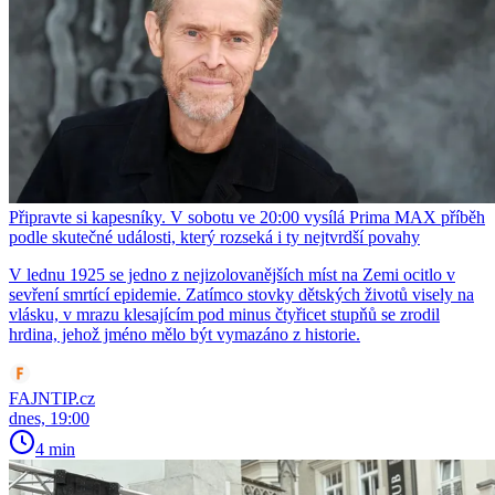
Připravte si kapesníky. V sobotu ve 20:00 vysílá Prima MAX příběh
podle skutečné události, který rozseká i ty nejtvrdší povahy
V lednu 1925 se jedno z nejizolovanějších míst na Zemi ocitlo v
sevření smrtící epidemie. Zatímco stovky dětských životů visely na
vlásku, v mrazu klesajícím pod minus čtyřicet stupňů se zrodil
hrdina, jehož jméno mělo být vymazáno z historie.
FAJNTIP.cz
dnes, 19:00
4 min