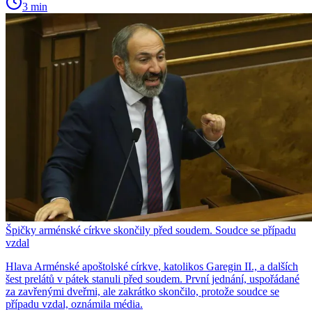
3 min
Špičky arménské církve skončily před soudem. Soudce se případu
vzdal
Hlava Arménské apoštolské církve, katolikos Garegin II., a dalších
šest prelátů v pátek stanuli před soudem. První jednání, uspořádané
za zavřenými dveřmi, ale zakrátko skončilo, protože soudce se
případu vzdal, oznámila média.