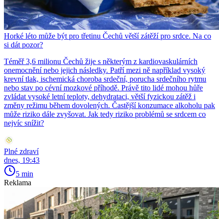
Horké léto může být pro třetinu Čechů větší zátěží pro srdce. Na co
si dát pozor?
Téměř 3,6 milionu Čechů žije s některým z kardiovaskulárních
onemocnění nebo jejich následky. Patří mezi ně například vysoký
krevní tlak, ischemická choroba srdeční, porucha srdečního rytmu
nebo stav po cévní mozkové příhodě. Právě tito lidé mohou hůře
zvládat vysoké letní teploty, dehydrataci, větší fyzickou zátěž i
změny režimu během dovolených. Častější konzumace alkoholu pak
může riziko dále zvyšovat. Jak tedy riziko problémů se srdcem co
nejvíc snížit?
Plné zdraví
dnes, 19:43
5 min
Reklama