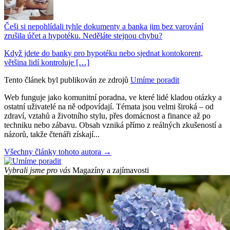
Češi si nepohlídali tyhle dokumenty a banka jim bez varování
zrušila účet a hypotéku. Neděláte stejnou chybu?
Když jdete do banky pro hypotéku nebo sjednat kontokorent,
většina lidí kontroluje […]
Tento článek byl publikován ze zdrojů
Umíme poradit
Web funguje jako komunitní poradna, ve které lidé kladou otázky a
ostatní uživatelé na ně odpovídají. Témata jsou velmi široká – od
zdraví, vztahů a životního stylu, přes domácnost a finance až po
techniku nebo zábavu. Obsah vzniká přímo z reálných zkušeností a
názorů, takže čtenáři získají...
Všechny články tohoto autora →
Vybrali jsme pro vás
Magazíny a zajímavosti