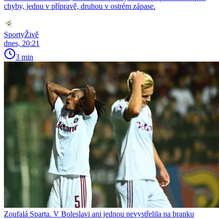
chyby, jednu v přípravě, druhou v ostrém zápase.
SportyŽivě
dnes, 20:21
3 min
Zoufalá Sparta. V Boleslavi ani jednou nevystřelila na branku