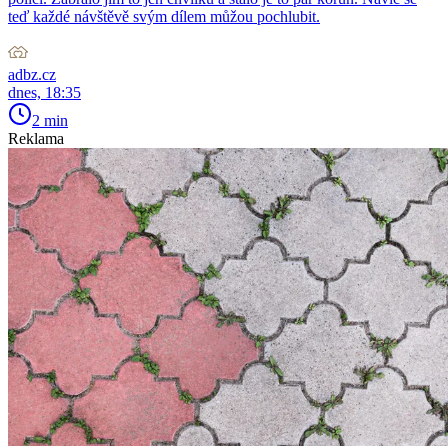
teď každé návštěvě svým dílem můžou pochlubit.
adbz.cz
dnes, 18:35
2 min
Reklama