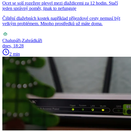
Ocet se solí rozežere plevel mezi dlaždicemi za 12 hodin. Stačí
jeden správný poměr, jinak to nefunguje
Čištění dlažebních kostek například příjezdové cesty nemusí být
velkým problémem. Mnoho prostředků už máte doma.
Chalupáři-Zahrádkáři
dnes, 18:28
2 min