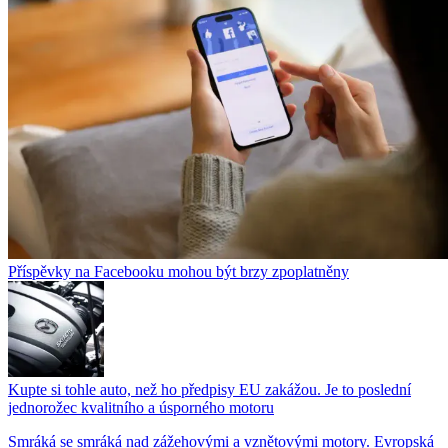
Příspěvky na Facebooku mohou být brzy zpoplatněny
Kupte si tohle auto, než ho předpisy EU zakážou. Je to poslední
jednorožec kvalitního a úsporného motoru
Smráká se smráká nad zážehovými a vznětovými motory. Evropská