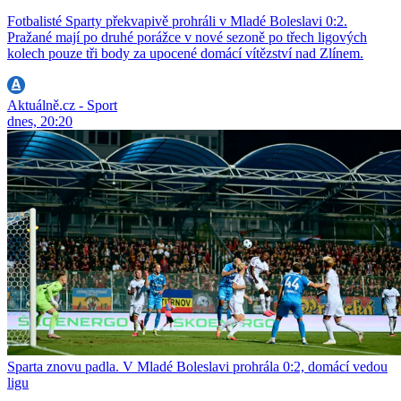
Fotbalisté Sparty překvapivě prohráli v Mladé Boleslavi 0:2.
Pražané mají po druhé porážce v nové sezoně po třech ligových
kolech pouze tři body za upocené domácí vítězství nad Zlínem.
Aktuálně.cz - Sport
dnes, 20:20
Sparta znovu padla. V Mladé Boleslavi prohrála 0:2, domácí vedou
ligu