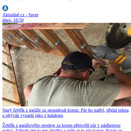
Aktuálně.cz - Sport
dnes, 18:50
Starý žebřík z garáže za stopadesát korun. Pár ho natřel, přidal prkna
a obývák vypadá jako z katalogu
Žebřík z garážového prodeje za korun přetvořil pár v nádhernou
polici. Zabralo jim to jen chvilku a stálo je to pár korun. Navíc se