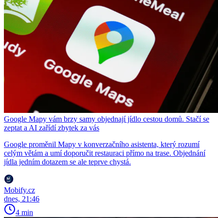
Google Mapy vám brzy samy objednají jídlo cestou domů. Stačí se
zeptat a AI zařídí zbytek za vás
Google proměnil Mapy v konverzačního asistenta, který rozumí
celým větám a umí doporučit restauraci přímo na trase. Objednání
jídla jedním dotazem se ale teprve chystá.
Mobify.cz
dnes, 21:46
4 min