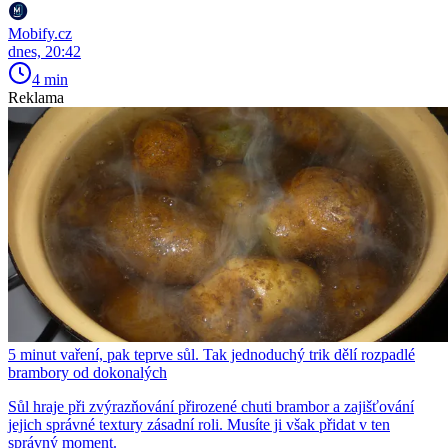
Mobify.cz
dnes, 20:42
4 min
Reklama
5 minut vaření, pak teprve sůl. Tak jednoduchý trik dělí rozpadlé
brambory od dokonalých
Sůl hraje při zvýrazňování přirozené chuti brambor a zajišťování
jejich správné textury zásadní roli. Musíte ji však přidat v ten
správný moment.