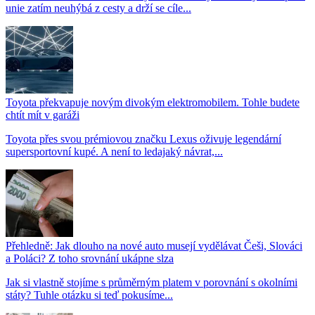
unie zatím neuhýbá z cesty a drží se cíle...
Toyota překvapuje novým divokým elektromobilem. Tohle budete
chtít mít v garáži
Toyota přes svou prémiovou značku Lexus oživuje legendární
supersportovní kupé. A není to ledajaký návrat,...
Přehledně: Jak dlouho na nové auto musejí vydělávat Češi, Slováci
a Poláci? Z toho srovnání ukápne slza
Jak si vlastně stojíme s průměrným platem v porovnání s okolními
státy? Tuhle otázku si teď pokusíme...