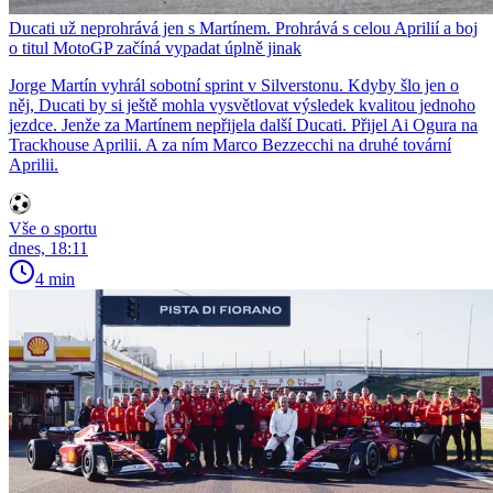
Ducati už neprohrává jen s Martínem. Prohrává s celou Aprilií a boj
o titul MotoGP začíná vypadat úplně jinak
Jorge Martín vyhrál sobotní sprint v Silverstonu. Kdyby šlo jen o
něj, Ducati by si ještě mohla vysvětlovat výsledek kvalitou jednoho
jezdce. Jenže za Martínem nepřijela další Ducati. Přijel Ai Ogura na
Trackhouse Aprilii. A za ním Marco Bezzecchi na druhé tovární
Aprilii.
Vše o sportu
dnes, 18:11
4 min