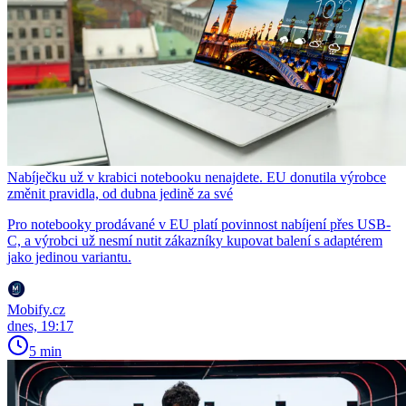
Nabíječku už v krabici notebooku nenajdete. EU donutila výrobce
změnit pravidla, od dubna jedině za své
Pro notebooky prodávané v EU platí povinnost nabíjení přes USB-
C, a výrobci už nesmí nutit zákazníky kupovat balení s adaptérem
jako jedinou variantu.
Mobify.cz
dnes, 19:17
5 min