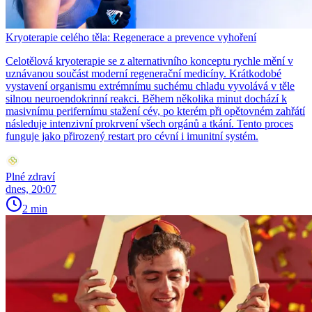
Kryoterapie celého těla: Regenerace a prevence vyhoření
Celotělová kryoterapie se z alternativního konceptu rychle mění v
uznávanou součást moderní regenerační medicíny. Krátkodobé
vystavení organismu extrémnímu suchému chladu vyvolává v těle
silnou neuroendokrinní reakci. Během několika minut dochází k
masivnímu perifernímu stažení cév, po kterém při opětovném zahřátí
následuje intenzivní prokrvení všech orgánů a tkání. Tento proces
funguje jako přirozený restart pro cévní i imunitní systém.
Plné zdraví
dnes, 20:07
2 min