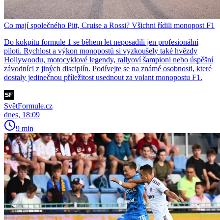
Co mají společného Pitt, Cruise a Rossi? Všichni řídili monopost F1
Do kokpitu formule 1 se během let neposadili jen profesionální
piloti. Rychlost a výkon monopostů si vyzkoušely také hvězdy
Hollywoodu, motocyklové legendy, rallyoví šampioni nebo úspěšní
závodníci z jiných disciplín. Podívejte se na známé osobnosti, které
dostaly jedinečnou příležitost usednout za volant monopostu F1.
SvětFormule.cz
dnes, 18:09
9 min