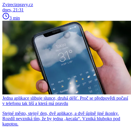
Zvirecizpravy.cz
dnes, 21:31
3 min
Jedna aplikace slibuje slunce, druhá déšť. Proč se předpovědi počasí
v telefonu tak liší a která má pravdu
Stejné město, stejný den, dvě aplikace, a dvě úplně jiné ikonky.
Rozdíl nevzniká tím, že by jedna „kecala“. Vzniká hluboko pod
kapotou.