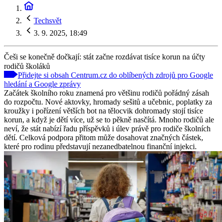
Techsvět
3. 9. 2025, 18:49
Češi se konečně dočkají: stát začne rozdávat tisíce korun na účty
rodičů školáků
Přidejte si obsah Centrum.cz do oblíbených zdrojů pro Google
hledání a Google zprávy
Začátek školního roku znamená pro většinu rodičů pořádný zásah
do rozpočtu. Nové aktovky, hromady sešitů a učebnic, poplatky za
kroužky i pořízení větších bot na tělocvik dohromady stojí tisíce
korun, a když je dětí více, už se to pěkně nasčítá. Mnoho rodičů ale
neví, že stát nabízí řadu příspěvků i úlev právě pro rodiče školních
dětí. Celková podpora přitom může dosahovat značných částek,
které pro rodinu představují nezanedbatelnou finanční injekci.