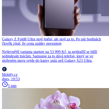
Galaxy Z Fold8 Ultra stojí jmění, ale stojí za to. Po pár hodinách
člověk zjistí, že cesta zpátky neexistuje
Nejlevnější varianta startuje na 53 999 Kč, ta nejdražší se blíží
sedmdesáti tisícům. Samsung za to dává telefon, který se ve
složeném stavu vejde do kapsy snáz než Galaxy S23 Ultra.
Mobify.cz
dnes, 19:53
5 min