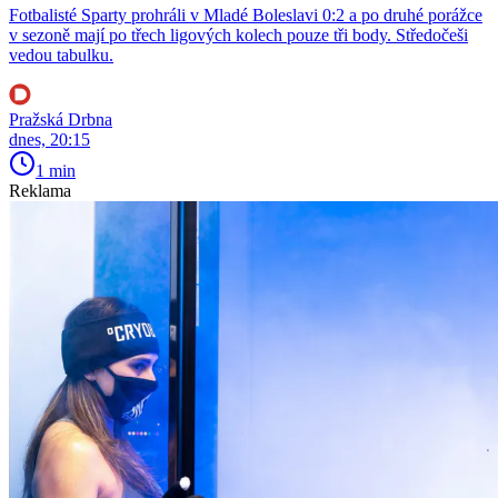
Fotbalisté Sparty prohráli v Mladé Boleslavi 0:2 a po druhé porážce
v sezoně mají po třech ligových kolech pouze tři body. Středočeši
vedou tabulku.
Pražská Drbna
dnes, 20:15
1 min
Reklama