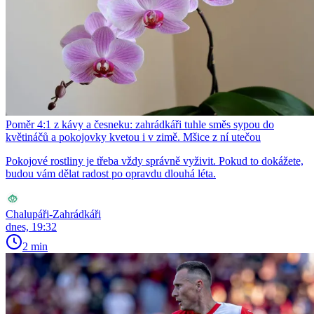
Poměr 4:1 z kávy a česneku: zahrádkáři tuhle směs sypou do
květináčů a pokojovky kvetou i v zimě. Mšice z ní utečou
Pokojové rostliny je třeba vždy správně vyživit. Pokud to dokážete,
budou vám dělat radost po opravdu dlouhá léta.
Chalupáři-Zahrádkáři
dnes, 19:32
2 min