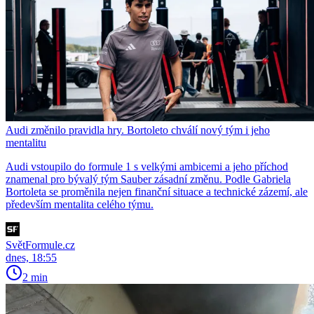
Audi změnilo pravidla hry. Bortoleto chválí nový tým i jeho
mentalitu
Audi vstoupilo do formule 1 s velkými ambicemi a jeho příchod
znamenal pro bývalý tým Sauber zásadní změnu. Podle Gabriela
Bortoleta se proměnila nejen finanční situace a technické zázemí, ale
především mentalita celého týmu.
SvětFormule.cz
dnes, 18:55
2 min