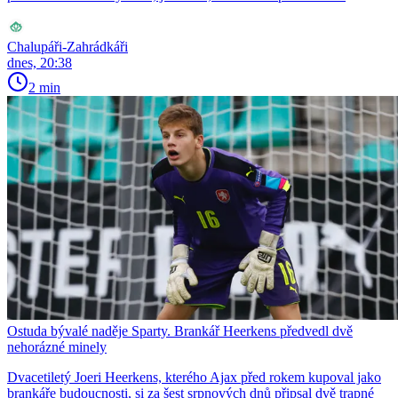
Chalupáři-Zahrádkáři
dnes, 20:38
2 min
Ostuda bývalé naděje Sparty. Brankář Heerkens předvedl dvě
nehorázné minely
Dvacetiletý Joeri Heerkens, kterého Ajax před rokem kupoval jako
brankáře budoucnosti, si za šest srpnových dnů připsal dvě trapné