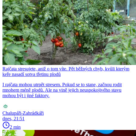
Rajčata stresujete, aniž o tom víte. Pět běžných chyb, kvůli kterým
keře nasadí sotva třetinu plodů
I rajčata mohou utrpět stresem. Pokud se to stane, začnou rodit
mnohem méně plodů. Ale na vině jejich neuspokojivého stavu
mohou být i jiné faktory.
Chalupáři-Zahrádkáři
dnes, 21:51
2 min