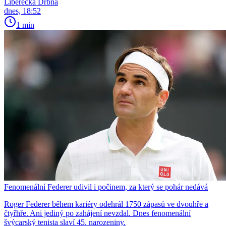
Liberecká Drbna
dnes, 18:52
1 min
Fenomenální Federer udivil i počinem, za který se pohár nedává
Roger Federer během kariéry odehrál 1750 zápasů ve dvouhře a
čtyřhře. Ani jediný po zahájení nevzdal. Dnes fenomenální
švýcarský tenista slaví 45. narozeniny.