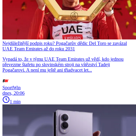
Nejdůležitější podpis roku? Pogačarův dědic Del Toro se zavázal
UAE Team Emirates až do roku 2031
Vypadá to, že v týmu UAE Team Emirates už vědí, kdo jednou
převezme štafetu po slovinském stroji na vítězství Tadeji
Pogačarovi. A není mu ještě ani třiadvacet let...
SportWin
dnes, 20:06
1 min