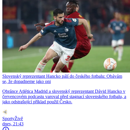
Slovenský reprezentant Hancko pálí do českého fotbalu: Obávám
se, že dopadneme jako oni
Obránce Atlética Madrid a slovenský reprezentant Dávid Hancko v
červencovém podcastu varoval před stagnací slovenského fotbalu, a
jako odstrašující příklad použil Česko.
SportyŽivě
dnes, 21:43