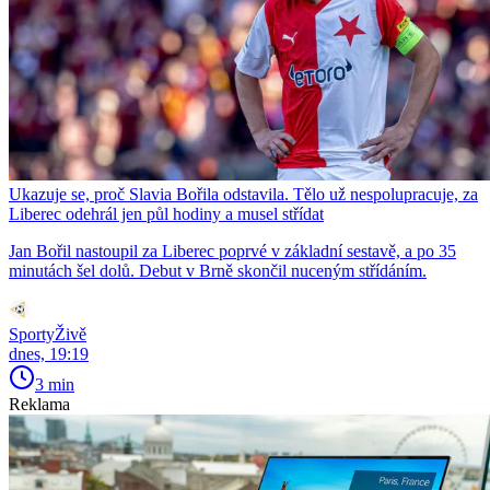
Ukazuje se, proč Slavia Bořila odstavila. Tělo už nespolupracuje, za
Liberec odehrál jen půl hodiny a musel střídat
Jan Bořil nastoupil za Liberec poprvé v základní sestavě, a po 35
minutách šel dolů. Debut v Brně skončil nuceným střídáním.
SportyŽivě
dnes, 19:19
3 min
Reklama