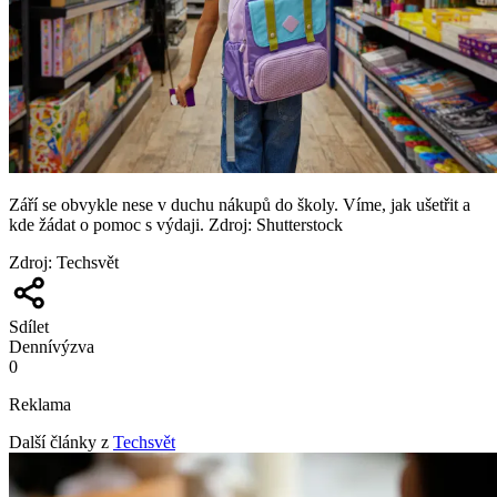
Září se obvykle nese v duchu nákupů do školy. Víme, jak ušetřit a
kde žádat o pomoc s výdaji. Zdroj: Shutterstock
Zdroj
:
Techsvět
Sdílet
Denní
výzva
0
Reklama
Další články z
Techsvět