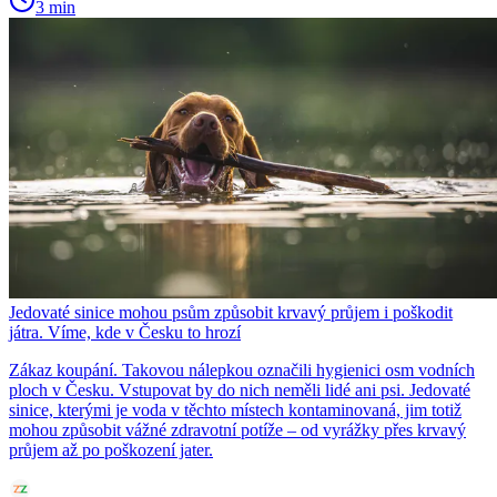
3 min
Jedovaté sinice mohou psům způsobit krvavý průjem i poškodit
játra. Víme, kde v Česku to hrozí
Zákaz koupání. Takovou nálepkou označili hygienici osm vodních
ploch v Česku. Vstupovat by do nich neměli lidé ani psi. Jedovaté
sinice, kterými je voda v těchto místech kontaminovaná, jim totiž
mohou způsobit vážné zdravotní potíže – od vyrážky přes krvavý
průjem až po poškození jater.