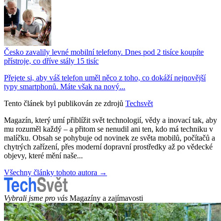
Česko zavalily levné mobilní telefony. Dnes pod 2 tisíce koupíte
přístroje, co dříve stály 15 tisíc
Přejete si, aby váš telefon uměl něco z toho, co dokáží nejnovější
typy smartphonů. Máte však na nový...
Tento článek byl publikován ze zdrojů
Techsvět
Magazín, který umí přiblížit svět technologií, vědy a inovací tak, aby
mu rozuměl každý – a přitom se nenudil ani ten, kdo má techniku v
malíčku. Obsah se pohybuje od novinek ze světa mobilů, počítačů a
chytrých zařízení, přes moderní dopravní prostředky až po vědecké
objevy, které mění naše...
Všechny články tohoto autora →
Vybrali jsme pro vás
Magazíny a zajímavosti