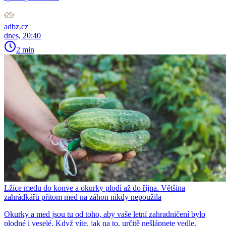
adbz.cz
dnes, 20:40
2 min
Lžíce medu do konve a okurky plodí až do října. Většina
zahrádkářů přitom med na záhon nikdy nepoužila
Okurky a med jsou tu od toho, aby vaše letní zahradničení bylo
plodné i veselé. Když víte, jak na to, určitě nešlápnete vedle.