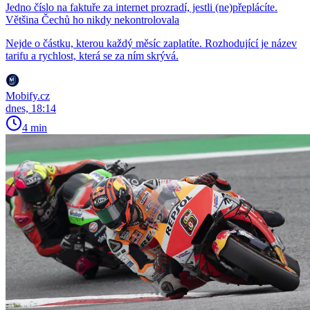
Jedno číslo na faktuře za internet prozradí, jestli (ne)přeplácíte.
Většina Čechů ho nikdy nekontrolovala
Nejde o částku, kterou každý měsíc zaplatíte. Rozhodující je název
tarifu a rychlost, která se za ním skrývá.
Mobify.cz
dnes, 18:14
4 min