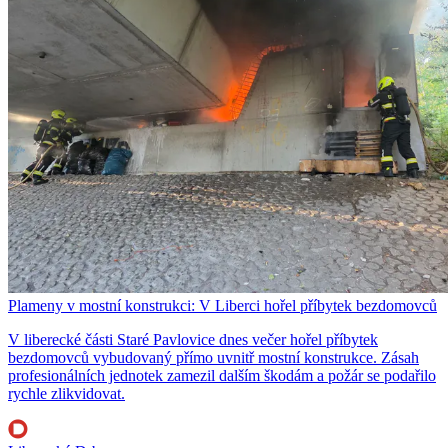
Plameny v mostní konstrukci: V Liberci hořel příbytek bezdomovců
V liberecké části Staré Pavlovice dnes večer hořel příbytek
bezdomovců vybudovaný přímo uvnitř mostní konstrukce. Zásah
profesionálních jednotek zamezil dalším škodám a požár se podařilo
rychle zlikvidovat.