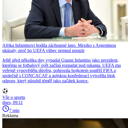
Afrika Infantinovi hodila záchranné lano. Mexiko s Argentinou
ukázaly, proč ho UEFA vůbec nemusí porazit
Ještě před několika dny vypadal Gianni Infantino jako prezident,
kterému se fotbalový svět začíná rozpadat pod rukama. UEFA mu
veřejně vypověděla důvěru, pohrozila bojkotem soutěží FIFA a
společně s CONCACAF a asijskou konfederací vytvořila blok
odporu, který působil téměř jako začátek konce.
Vše o sportu
dnes, 09:11
7 min
Reklama