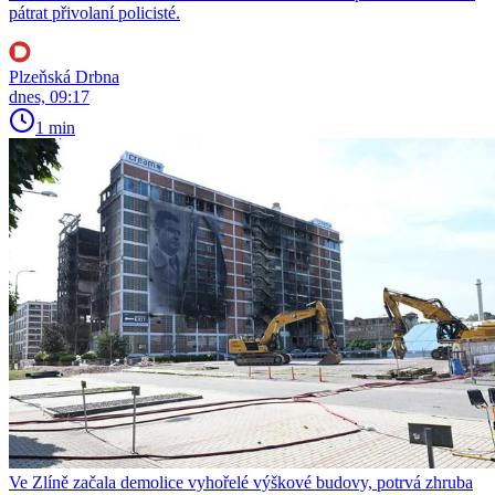
pátrat přivolaní policisté.
Plzeňská Drbna
dnes, 09:17
1 min
Ve Zlíně začala demolice vyhořelé výškové budovy, potrvá zhruba