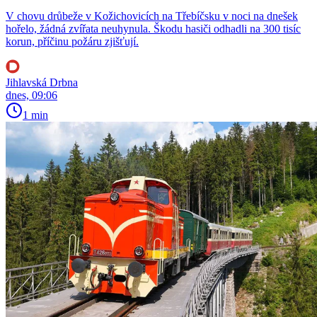
V chovu drůbeže v Kožichovicích na Třebíčsku v noci na dnešek
hořelo, žádná zvířata neuhynula. Škodu hasiči odhadli na 300 tisíc
korun, příčinu požáru zjišťují.
Jihlavská Drbna
dnes, 09:06
1 min