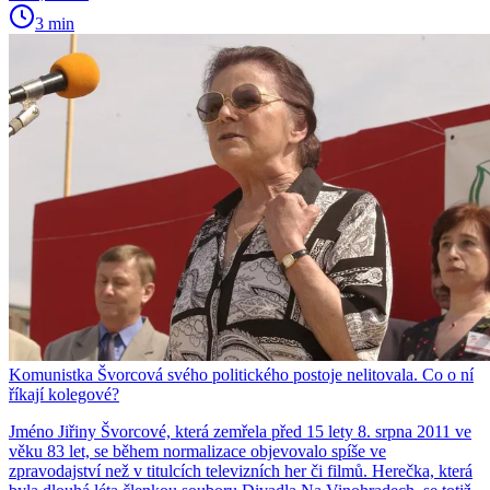
3 min
Komunistka Švorcová svého politického postoje nelitovala. Co o ní
říkají kolegové?
Jméno Jiřiny Švorcové, která zemřela před 15 lety 8. srpna 2011 ve
věku 83 let, se během normalizace objevovalo spíše ve
zpravodajství než v titulcích televizních her či filmů. Herečka, která