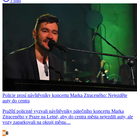
5 min
Policie prosí návštěvníky koncertu Marka Ztraceného: Nejezděte
auty do centra
Pražští policisté vyzvali návštěvníky pátečního koncertu Marka
Ztraceného v Praze na Letné, aby do centra města nejezdili auty, ale
vozy zaparkovali na okraji města…