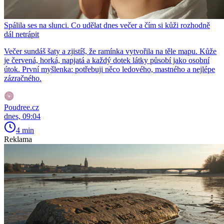
Spálila ses na slunci. Co udělat dnes večer a čím si kůži rozhodně
dál netrápit
Večer sundáš šaty a zjistíš, že ramínka vytvořila na těle mapu. Kůže
je červená, horká, napjatá a každý dotek látky působí jako osobní
útok. První myšlenka: potřebuji něco ledového, mastného a nejlépe
zázračného.
Poudree.cz
dnes, 09:04
4 min
Reklama