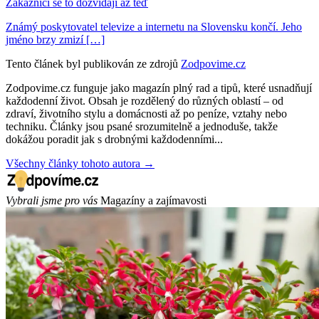
Zákazníci se to dozvídají až teď
Známý poskytovatel televize a internetu na Slovensku končí. Jeho
jméno brzy zmizí […]
Tento článek byl publikován ze zdrojů
Zodpovime.cz
Zodpovime.cz funguje jako magazín plný rad a tipů, které usnadňují
každodenní život. Obsah je rozdělený do různých oblastí – od
zdraví, životního stylu a domácnosti až po peníze, vztahy nebo
techniku. Články jsou psané srozumitelně a jednoduše, takže
dokážou poradit jak s drobnými každodenními...
Všechny články tohoto autora →
Vybrali jsme pro vás
Magazíny a zajímavosti