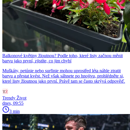
Balkonové květiny žloutnou? Podle toho, které listy začnou měnit
barvu jako první, zjistíte, co jim chybí
Muškáty, petúnie nebo surfinie mohou uprostřed léta náhle ztratit
barvu a přestat kvést. Než však sáhnete po hnojivu, prohlédněte si,
které listy žloutnou jako první. Právě tam se často skrývá odpověď.
Trendy Život
dnes, 09:55
3 min