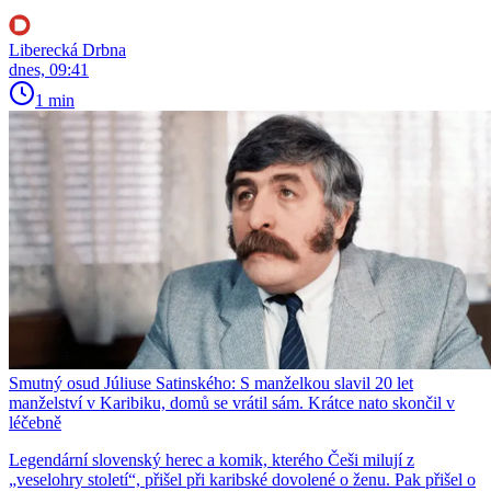
Liberecká Drbna
dnes, 09:41
1 min
Smutný osud Júliuse Satinského: S manželkou slavil 20 let
manželství v Karibiku, domů se vrátil sám. Krátce nato skončil v
léčebně
Legendární slovenský herec a komik, kterého Češi milují z
„veselohry století“, přišel při karibské dovolené o ženu. Pak přišel o