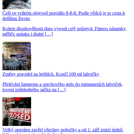
Češi ve velkém objevují pravidlo 8-8-8. Podle vědců je to cesta k
delšímu životu
Kolem dlouhověkosti dnes vyrostl celý průmysl. Fitness náramky,
měřiče spánku i drahé […]
Změny pravidel na letištích. Končí 100 ml lahvičky
Přelévání šamponu a sprchového gelu do miniaturních lahviček,
lovení průhledného sáčku na […]
Velký operátor zavřel všechny pobočky a od 1. září zmizí úplně.