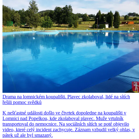
Drama na lomnickém koupališti. Plavec zkolaboval, lidé na sítích
řešili pomoc svědků
K nešťastné události došlo ve čtvrtek dopoledne na koupališti v
Lomnici nad Popelkou, kde zkolaboval plavec. Muže vrtulník
transportoval do nemocnice. Na sociálních sítích se poté objevilo
video, které celý incident zachycuje. Záznam vzbudil velký ohlas, v
pátek už ale byl smazaný.