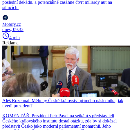
poslední dekádu, a potenciálně zasáhne čtvrt miliardy aut na
silnicích.
Mobify.cz
dnes, 09:32
4 min
Reklama
Aleš Rozehnal: Mělo by České království přímého následníka, jak
uvedl prezident?
KOMENTÁŘ. Prezident Petr Pavel na setkání s představiteli
Českého královského institutu dostal otázku, zda by si dokázal
představit Česko jako moderní parlamentní monarchii. Jeho