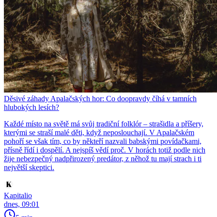
Děsivé záhady Apalačských hor: Co doopravdy číhá v tamních
hlubokých lesích?
Každé místo na světě má svůj tradiční folklór – strašidla a příšery,
kterými se straší malé děti, když neposlouchají. V Apalačském
pohoří se však tím, co by někteří nazvali babskými povídačkami,
přísně řídí i dospělí. A nejspíš vědí proč. V horách totiž podle nich
žije nebezpečný nadpřirozený predátor, z něhož tu mají strach i ti
největší skeptici.
Kapitalio
dnes, 09:01