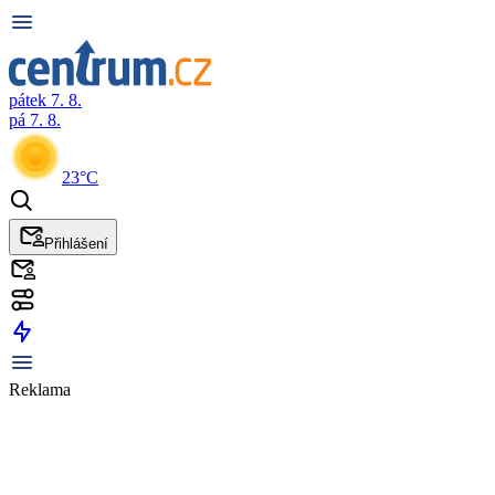
pátek 7. 8.
pá 7. 8.
23°C
Přihlášení
Reklama