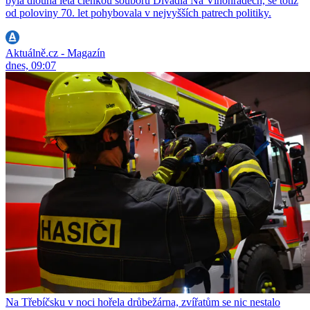
byla dlouhá léta členkou souboru Divadla Na Vinohradech, se totiž
od poloviny 70. let pohybovala v nejvyšších patrech politiky.
Aktuálně.cz - Magazín
dnes, 09:07
Na Třebíčsku v noci hořela drůbežárna, zvířatům se nic nestalo