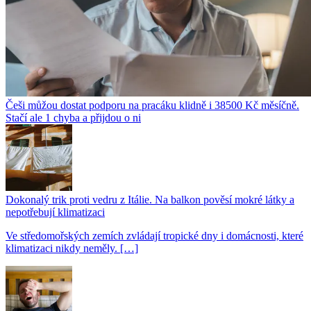
Češi můžou dostat podporu na pracáku klidně i 38500 Kč měsíčně.
Stačí ale 1 chyba a přijdou o ni
Dokonalý trik proti vedru z Itálie. Na balkon pověsí mokré látky a
nepotřebují klimatizaci
Ve středomořských zemích zvládají tropické dny i domácnosti, které
klimatizaci nikdy neměly. […]