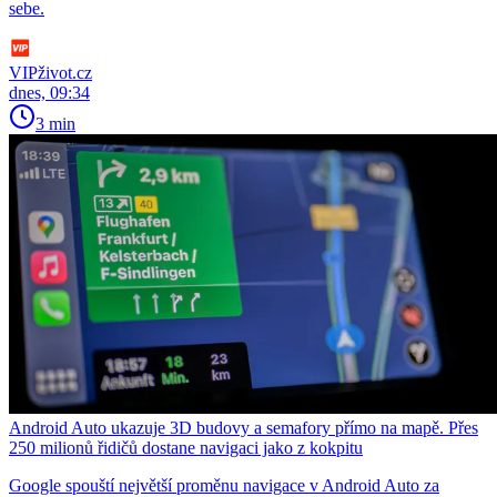
sebe.
VIPživot.cz
dnes, 09:34
3 min
Android Auto ukazuje 3D budovy a semafory přímo na mapě. Přes
250 milionů řidičů dostane navigaci jako z kokpitu
Google spouští největší proměnu navigace v Android Auto za