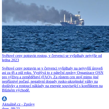
Světové ceny potravin rostou, v červenci se vyšplhaly nejvýše od
ledna 2023
Světové ceny potravin se v červenci vyšplhaly na nejvyšší úroveň
asi za tři a půl roku. Vyplývá to z páteční zprávy Organizace OSN
pro výživu a zemědělství (FAO). Za růstem cen stojí mimo jiné
nepříznivé počasí, negativní dopady rusko-ukrajinské války na
dodávky a rostoucí náklady na energie související s konfliktem na
Blízkém východě.
Aktuálně.cz - Zprávy
dnes, 09:23