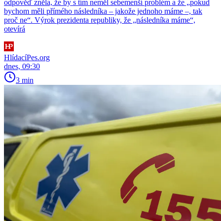
odpověď zněla, že by s tím neměl sebemenší problém a že „pokud
bychom měli přímého následníka – jakože jednoho máme –, tak
proč ne“. Výrok prezidenta republiky, že „následníka máme“,
otevírá
HlídacíPes.org
dnes, 09:30
3 min