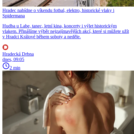
Hradec nabídne o víkendu fotbal, elektro, historické vlaky i
Spidermana
Hudba u Labe, tanec, letní kina, koncerty i výlet historickým
vlakem. Přinášíme výběr nejzajímavějších akcí, které si můžete užít
v Hradci Králové během soboty a neděle.
Hradecká Drbna
dnes, 09:05
2 min