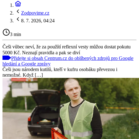
Zodpovime.cz
8. 7. 2026, 04:24
3 min
Češi vůbec neví, že za použítí reflexní vesty můžou dostat pokutu
5000 Kč. Neznají pravidla a pak se diví
Přidejte si obsah Centrum.cz do oblíbených zdrojů pro Google
hledání a Google zprávy
Češi jsou národem kutilů, kteří v kufru osobáku převezou i
nemožné. Když […]