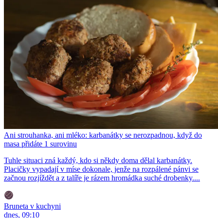
Ani strouhanka, ani mléko: karbanátky se nerozpadnou, když do
masa přidáte 1 surovinu
Tuhle situaci zná každý, kdo si někdy doma dělal karbanátky.
Placičky vypadají v míse dokonale, jenže na rozpálené pánvi se
začnou rozjíždět a z talíře je rázem hromádka suché drobenky....
Bruneta v kuchyni
dnes, 09:10