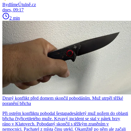
BydlímeÚtulně.cz
dnes, 09:17
2 min
Drsný konflikt před domem skončil pobodáním. Muž utrpěl těžké
poranění břicha
Při ostrém konfliktu pobodal šestapadesátiletý muž nožem do oblasti
břicha čtyřicetiletého muže. Krvavý incident se stal v pátek brzy
ráno v Klatovech. Pobodaný skončil s těžkým zraněním v
nemocnici. Pachatel z místa činu utekl. Okamžitě po něm ale začali