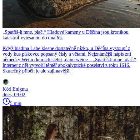
„Spatříš-li mne, plač.“ Hladové kameny u Děčína jsou kronikou
katastrof vytesanou do dna řek
Když hladina Labe klesne dostatečně nízko, u Děčína vystoupí z
vody kus pískovce popsaný čísly a větami. Nejznámější nápis zní
německy Wenn du mich siehst, dann weine – „Spatříš-li mne, plač.“
Internet z něj vytvořil téměř apokalyptické poselství z roku 1616.
Skutečný příběh je ale zajímavější.
Kód Enigma
dnes, 09:02
5 min