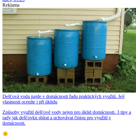
Reklama
Dešťová voda najde v domácnosti řadu praktických využití. Její
vlastnosti oceníte i při úklidu
Způsoby využití dešťové vody nejen pro úklid domácnosti. 3 tipy a
rady jak dešťovku sbírat a uchovávat čistou pro využití v
domácnosti.