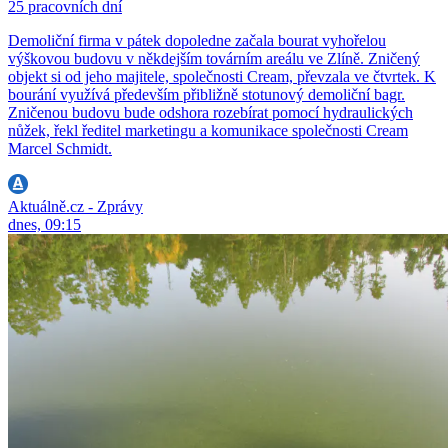
25 pracovních dní
Demoliční firma v pátek dopoledne začala bourat vyhořelou
výškovou budovu v někdejším továrním areálu ve Zlíně. Zničený
objekt si od jeho majitele, společnosti Cream, převzala ve čtvrtek. K
bourání využívá především přibližně stotunový demoliční bagr.
Zničenou budovu bude odshora rozebírat pomocí hydraulických
nůžek, řekl ředitel marketingu a komunikace společnosti Cream
Marcel Schmidt.
Aktuálně.cz - Zprávy
dnes, 09:15