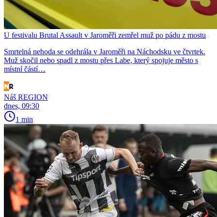
U festivalu Brutal Assault v Jaroměři zemřel muž po pádu z mostu
Smrtelná nehoda se odehrála v Jaroměři na Náchodsku ve čtvrtek.
Muž skočil nebo spadl z mostu přes Labe, který spojuje město s
místní částí…
Náš REGION
dnes, 09:30
1 min