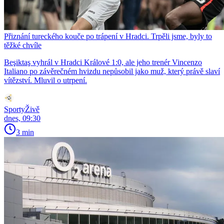
Přiznání tureckého kouče po trápení v Hradci. Trpěli jsme, byly to
těžké chvíle
Beşiktaş vyhrál v Hradci Králové 1:0, ale jeho trenér Vincenzo
Italiano po závěrečném hvizdu nepůsobil jako muž, který právě slaví
vítězství. Mluvil o utrpení.
SportyŽivě
dnes, 09:30
3 min