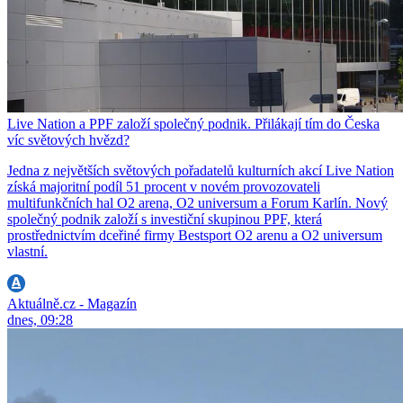
Live Nation a PPF založí společný podnik. Přilákají tím do Česka
víc světových hvězd?
Jedna z největších světových pořadatelů kulturních akcí Live Nation
získá majoritní podíl 51 procent v novém provozovateli
multifunkčních hal O2 arena, O2 universum a Forum Karlín. Nový
společný podnik založí s investiční skupinou PPF, která
prostřednictvím dceřiné firmy Bestsport O2 arenu a O2 universum
vlastní.
Aktuálně.cz - Magazín
dnes, 09:28