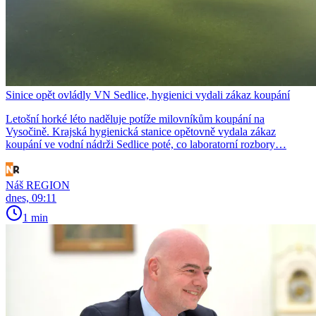
Sinice opět ovládly VN Sedlice, hygienici vydali zákaz koupání
Letošní horké léto naděluje potíže milovníkům koupání na
Vysočině. Krajská hygienická stanice opětovně vydala zákaz
koupání ve vodní nádrži Sedlice poté, co laboratorní rozbory…
Náš REGION
dnes, 09:11
1 min