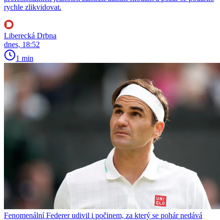
rychle zlikvidovat.
Liberecká Drbna
dnes, 18:52
1 min
Fenomenální Federer udivil i počinem, za který se pohár nedává