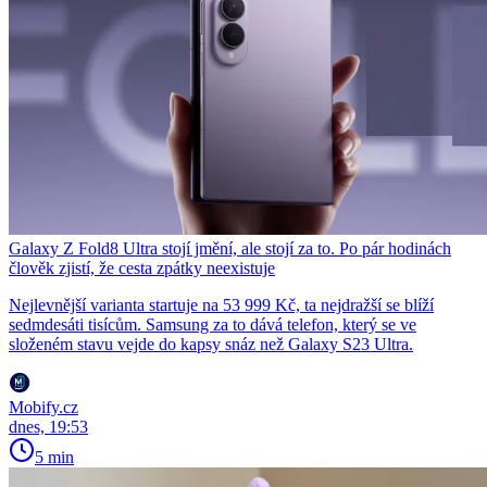
Galaxy Z Fold8 Ultra stojí jmění, ale stojí za to. Po pár hodinách
člověk zjistí, že cesta zpátky neexistuje
Nejlevnější varianta startuje na 53 999 Kč, ta nejdražší se blíží
sedmdesáti tisícům. Samsung za to dává telefon, který se ve
složeném stavu vejde do kapsy snáz než Galaxy S23 Ultra.
Mobify.cz
dnes, 19:53
5 min