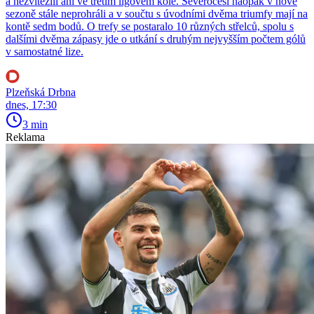
a nezvítězili ani ve třetím ligovém kole. Severočeši naopak v nové
sezoně stále neprohráli a v součtu s úvodními dvěma triumfy mají na
kontě sedm bodů. O trefy se postaralo 10 různých střelců, spolu s
dalšími dvěma zápasy jde o utkání s druhým nejvyšším počtem gólů
v samostatné lize.
Plzeňská Drbna
dnes, 17:30
3 min
Reklama