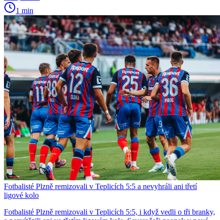
1 min
Fotbalisté Plzně remizovali v Teplicích 5:5 a nevyhráli ani třetí
ligové kolo
Fotbalisté Plzně remizovali v Teplicích 5:5, i když vedli o tři branky,