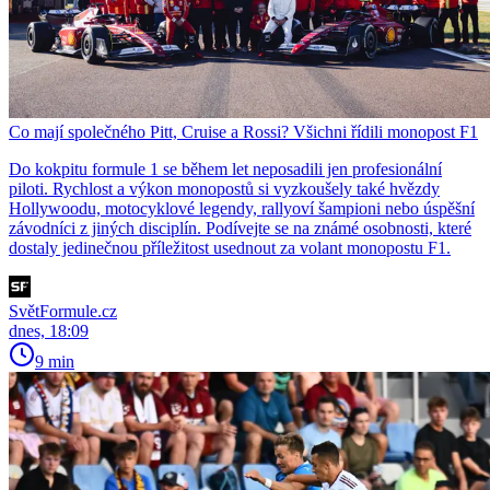
Co mají společného Pitt, Cruise a Rossi? Všichni řídili monopost F1
Do kokpitu formule 1 se během let neposadili jen profesionální
piloti. Rychlost a výkon monopostů si vyzkoušely také hvězdy
Hollywoodu, motocyklové legendy, rallyoví šampioni nebo úspěšní
závodníci z jiných disciplín. Podívejte se na známé osobnosti, které
dostaly jedinečnou příležitost usednout za volant monopostu F1.
SvětFormule.cz
dnes, 18:09
9 min