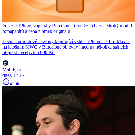
Fejkové iPhony zaplavily Barcelonu. Oranžová barva, široký modul
fotoaparátů a cena zlomek originálu
Levné androidové telefony kopírující vzhled iPhonu 17 Pro Max se
na letošním MWC v Barceloně objevily hned na několika stáncích.
Stojí od necelých 5 000 Kč.
Mobify.cz
dnes, 17:17
4 min