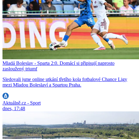
Mladá Boleslav - Sparta 2:0. Domácí si připisují naprosto
zasloužený triumf
Sledovali jsme online utkání třetího kola fotbalové Chance Ligy
mezi Mladou Boleslaví a Spartou Praha.
Aktuálně.cz - Sport
dnes, 17:48