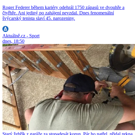
Roger Federer během kariéry odehrál 1750 zápasů ve dvouhře a
čtyřhře. Ani jediný po zahájení nevzdal. Dnes fenomenální
švýcarský tenista slaví 45. narozeniny.
Aktuálně.cz - Sport
dnes, 18:50
Starý žebřík z garáže za stopadesát korun. Pár ho natřel, přidal prkna