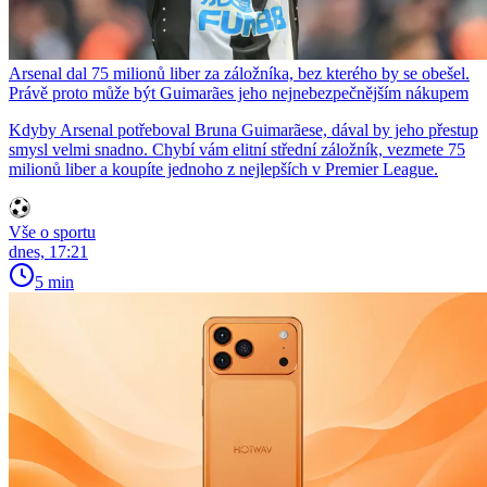
Arsenal dal 75 milionů liber za záložníka, bez kterého by se obešel.
Právě proto může být Guimarães jeho nejnebezpečnějším nákupem
Kdyby Arsenal potřeboval Bruna Guimarãese, dával by jeho přestup
smysl velmi snadno. Chybí vám elitní střední záložník, vezmete 75
milionů liber a koupíte jednoho z nejlepších v Premier League.
Vše o sportu
dnes, 17:21
5 min