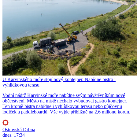
U Karvinského moře stojí nový kontejner. Nabídne bistro i
vyhlídkovou terasu
Vodní nádrž Karvinské moře nabídne svým návštěvníkům nové
občerstvení. Město na místě nechalo vybudovat gastro kontejner.
Ten kromě bistra nabídne i vyhlídkovou terasu nebo půjčovnu
lodiček a paddleboardů. Vše vyjde přibližně na 2,6 milionu korun.
Ostravská Drbna
dnes, 17:34