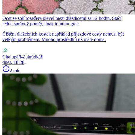
Ocet se solí rozežere plevel mezi dlaždicemi za 12 hodin. Stačí
jeden správný poměr, jinak to nefunguje
Čištění dlažebních kostek například příjezdové cesty nemusí být
velkým problémem. Mnoho prostředků už máte doma.
Chalupáři-Zahrádkáři
dnes, 18:28
2 min