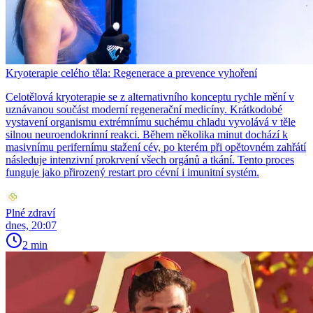
Kryoterapie celého těla: Regenerace a prevence vyhoření
Celotělová kryoterapie se z alternativního konceptu rychle mění v
uznávanou součást moderní regenerační medicíny. Krátkodobé
vystavení organismu extrémnímu suchému chladu vyvolává v těle
silnou neuroendokrinní reakci. Během několika minut dochází k
masivnímu perifernímu stažení cév, po kterém při opětovném zahřátí
následuje intenzivní prokrvení všech orgánů a tkání. Tento proces
funguje jako přirozený restart pro cévní i imunitní systém.
Plné zdraví
dnes, 20:07
2 min