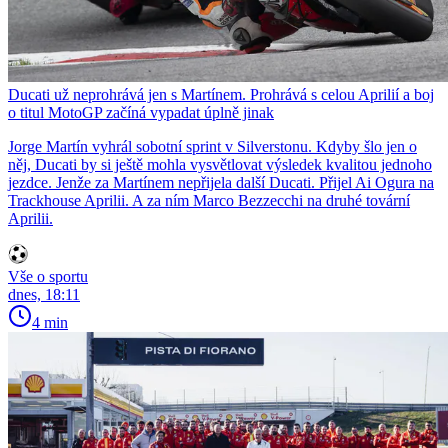
Ducati už neprohrává jen s Martínem. Prohrává s celou Aprilií a boj
o titul MotoGP začíná vypadat úplně jinak
Jorge Martín vyhrál sobotní sprint v Silverstonu. Kdyby šlo jen o
něj, Ducati by si ještě mohla vysvětlovat výsledek kvalitou jednoho
jezdce. Jenže za Martínem nepřijela další Ducati. Přijel Ai Ogura na
Trackhouse Aprilii. A za ním Marco Bezzecchi na druhé tovární
Aprilii.
Vše o sportu
dnes, 18:11
4 min