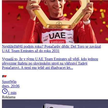
Nejdůležitější podpis roku? Pogačarův dědic Del Toro se zavázal
UAE Team Emirates až do roku 2031
Vypadá to, že v týmu UAE Team Emirates už vědí, kdo jednou
převezme štafetu po slovinském stroji na vítězství Tadeji
Pogačarovi. A není mu ještě ani třiadvacet let...
SportWin
dnes, 20:06
1 min
Reklama