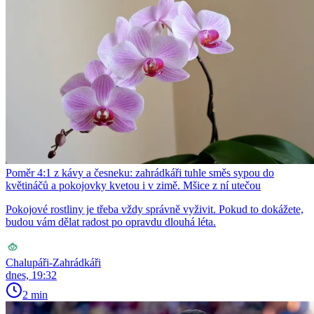
Poměr 4:1 z kávy a česneku: zahrádkáři tuhle směs sypou do
květináčů a pokojovky kvetou i v zimě. Mšice z ní utečou
Pokojové rostliny je třeba vždy správně vyživit. Pokud to dokážete,
budou vám dělat radost po opravdu dlouhá léta.
Chalupáři-Zahrádkáři
dnes, 19:32
2 min