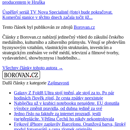
producentem je Hruška
Úspěšný seriál TV Nova Specialisté (foto) bude pokračovat.
Komerční stanice v těchto dnech začala točit již...
Tento článek byl publikován ze zdrojů
Borovan.cz
Články z Borovan.cz nabízejí jedinečný vhled do zákulisí českého
mediálního, kulturního a zábavního průmyslu. Věnují se především
byznysovým vztahům, vlastnickým strukturám, investicím a
strategickým změnám ve světě médií, televizní a filmové tvorby,
vydavatelství, showbyznysu i hudebního...
Všechny články tohoto autora →
Další články z kategorie
Zajímavosti
Galaxy Z Fold8 Ultra stojí jmění, ale stojí za to. Po pár
hodinách člověk zjistí, že cesta zpátky neexistuje
Nabíječku už v krabici notebooku nenajdete. EU donutila
výrobce změnit pravidla, od dubna jedině za své
Jedno číslo na faktuře za internet prozradí, jestli
(ne)přeplácíte. Většina Čechů ho nikdy nekontrolovala
Fejkové iPhony zaplavily Barcelonu. Oranžová barva, široký
modul fotoaparátů a cena zlomek originálu