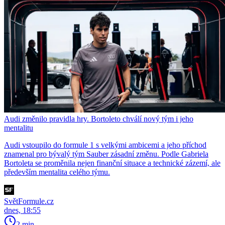
Audi změnilo pravidla hry. Bortoleto chválí nový tým i jeho
mentalitu
Audi vstoupilo do formule 1 s velkými ambicemi a jeho příchod
znamenal pro bývalý tým Sauber zásadní změnu. Podle Gabriela
Bortoleta se proměnila nejen finanční situace a technické zázemí, ale
především mentalita celého týmu.
SvětFormule.cz
dnes, 18:55
2 min