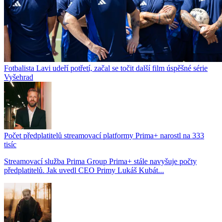
Fotbalista Lavi udeří potřetí, začal se točit další film úspěšné série
Vyšehrad
Počet předplatitelů streamovací platformy Prima+ narostl na 333
tisíc
Streamovací služba Prima Group Prima+ stále navyšuje počty
předplatitelů. Jak uvedl CEO Primy Lukáš Kubát...