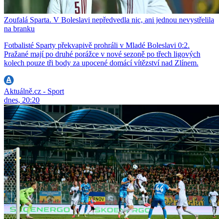
Zoufalá Sparta. V Boleslavi nepředvedla nic, ani jednou nevystřelila
na branku
Fotbalisté Sparty překvapivě prohráli v Mladé Boleslavi 0:2.
Pražané mají po druhé porážce v nové sezoně po třech ligových
kolech pouze tři body za upocené domácí vítězství nad Zlínem.
Aktuálně.cz - Sport
dnes, 20:20