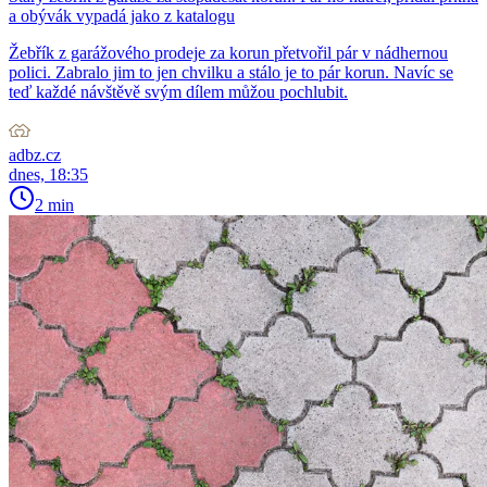
a obývák vypadá jako z katalogu
Žebřík z garážového prodeje za korun přetvořil pár v nádhernou
polici. Zabralo jim to jen chvilku a stálo je to pár korun. Navíc se
teď každé návštěvě svým dílem můžou pochlubit.
adbz.cz
dnes, 18:35
2 min