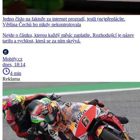
Jedno číslo na faktuře za internet prozradí, jestli (ne)přeplácíte.
Většina Čechů ho nikdy nekontrolovala
Nejde o částku, kterou každý měsíc zaplatíte. Rozhodující je název
tarifu a rychlost, která se za ním skrývá.
Mobify.cz
dnes, 18:14
4 min
Reklama