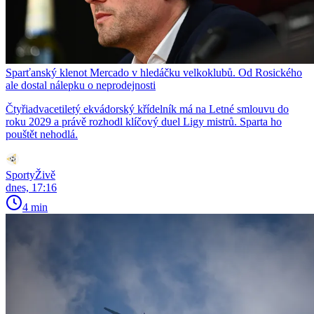
Sparťanský klenot Mercado v hledáčku velkoklubů. Od Rosického
ale dostal nálepku o neprodejnosti
Čtyřiadvacetiletý ekvádorský křídelník má na Letné smlouvu do
roku 2029 a právě rozhodl klíčový duel Ligy mistrů. Sparta ho
pouštět nehodlá.
SportyŽivě
dnes, 17:16
4 min