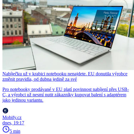
Nabíječku už v krabici notebooku nenajdete. EU donutila výrobce
změnit pravidla, od dubna jedině za své
Pro notebooky prodávané v EU platí povinnost nabíjení přes USB-
C, a výrobci už nesmí nutit zákazníky kupovat balení s adaptérem
jako jedinou variantu.
Mobify.cz
dnes, 19:17
5 min