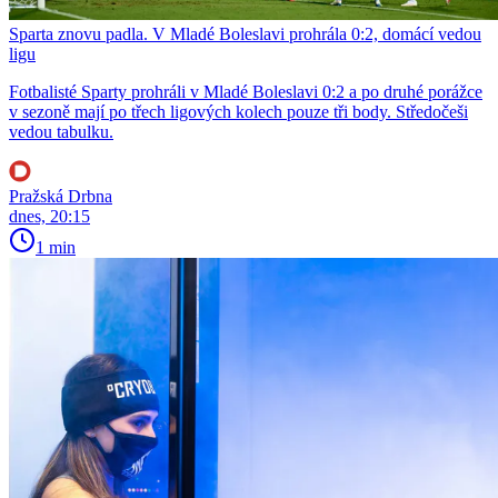
Sparta znovu padla. V Mladé Boleslavi prohrála 0:2, domácí vedou
ligu
Fotbalisté Sparty prohráli v Mladé Boleslavi 0:2 a po druhé porážce
v sezoně mají po třech ligových kolech pouze tři body. Středočeši
vedou tabulku.
Pražská Drbna
dnes, 20:15
1 min