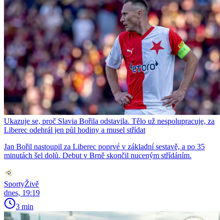
Ukazuje se, proč Slavia Bořila odstavila. Tělo už nespolupracuje, za
Liberec odehrál jen půl hodiny a musel střídat
Jan Bořil nastoupil za Liberec poprvé v základní sestavě, a po 35
minutách šel dolů. Debut v Brně skončil nuceným střídáním.
SportyŽivě
dnes, 19:19
3 min