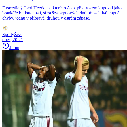
Dvacetiletý Joeri Heerkens, kterého Ajax před rokem kupoval jako
brankáře budoucnosti, si za šest srpnových dnů připsal dvě trapné
chyby, jednu v přípravě, druhou v ostrém zápase.
SportyŽivě
dnes, 20:21
3 min