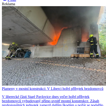
Reklama
Plameny v mostní konstrukci: V Liberci hořel příbytek bezdomovců
V liberecké části Staré Pavlovice dnes večer hořel příbytek
bezdomovců vybudovaný přímo uvnitř mostní konstrukce. Zásah
profesionálních jednotek zamezil dalším škodám a požár se podařilo