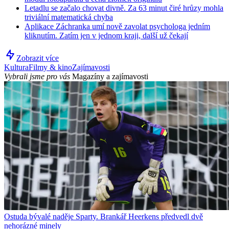
Letadlu se začalo chovat divně. Za 63 minut čiré hrůzy mohla
triviální matematická chyba
Aplikace Záchranka umí nově zavolat psychologa jedním
kliknutím. Zatím jen v jednom kraji, další už čekají
Zobrazit více
Kultura
Filmy & kino
Zajímavosti
Vybrali jsme pro vás
Magazíny a zajímavosti
Ostuda bývalé naděje Sparty. Brankář Heerkens předvedl dvě
nehorázné minely