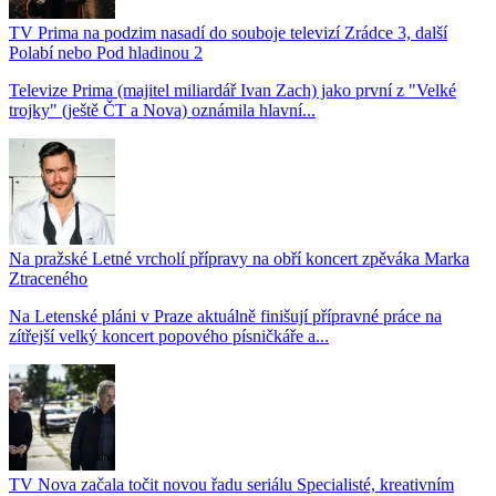
TV Prima na podzim nasadí do souboje televizí Zrádce 3, další
Polabí nebo Pod hladinou 2
Televize Prima (majitel miliardář Ivan Zach) jako první z "Velké
trojky" (ještě ČT a Nova) oznámila hlavní...
Na pražské Letné vrcholí přípravy na obří koncert zpěváka Marka
Ztraceného
Na Letenské pláni v Praze aktuálně finišují přípravné práce na
zítřejší velký koncert popového písničkáře a...
TV Nova začala točit novou řadu seriálu Specialisté, kreativním