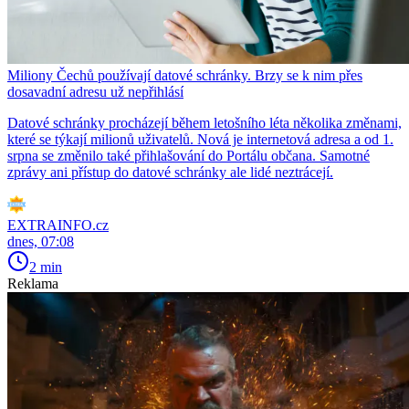
Miliony Čechů používají datové schránky. Brzy se k nim přes
dosavadní adresu už nepřihlásí
Datové schránky procházejí během letošního léta několika změnami,
které se týkají milionů uživatelů. Nová je internetová adresa a od 1.
srpna se změnilo také přihlašování do Portálu občana. Samotné
zprávy ani přístup do datové schránky ale lidé neztrácejí.
EXTRAINFO.cz
dnes, 07:08
2 min
Reklama