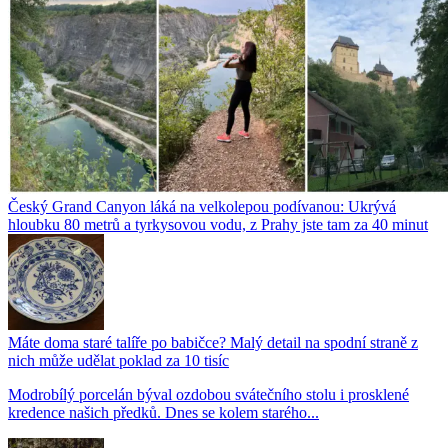
Český Grand Canyon láká na velkolepou podívanou: Ukrývá
hloubku 80 metrů a tyrkysovou vodu, z Prahy jste tam za 40 minut
Máte doma staré talíře po babičce? Malý detail na spodní straně z
nich může udělat poklad za 10 tisíc
Modrobílý porcelán býval ozdobou svátečního stolu i prosklené
kredence našich předků. Dnes se kolem starého...