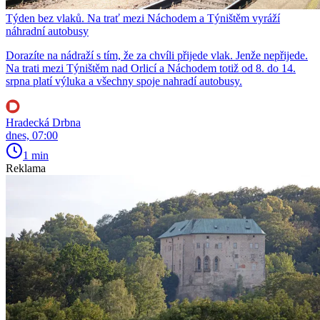
Týden bez vlaků. Na trať mezi Náchodem a Týništěm vyráží
náhradní autobusy
Dorazíte na nádraží s tím, že za chvíli přijede vlak. Jenže nepřijede.
Na trati mezi Týništěm nad Orlicí a Náchodem totiž od 8. do 14.
srpna platí výluka a všechny spoje nahradí autobusy.
Hradecká Drbna
dnes, 07:00
1 min
Reklama