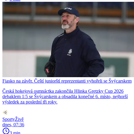
Fiasko na závěr. Čeští juniorští reprezentanti vyhořeli se Švýcarskem
Česká hokejová osmnáctka zakončila Hlinka Gretzky Cup 2026
debaklem 1:5 se Švýcarskem a obsadila konečné 6. místo, nejhorší
výsledek za poslední tři roky.
SportyŽivě
dnes, 07:36
3 min