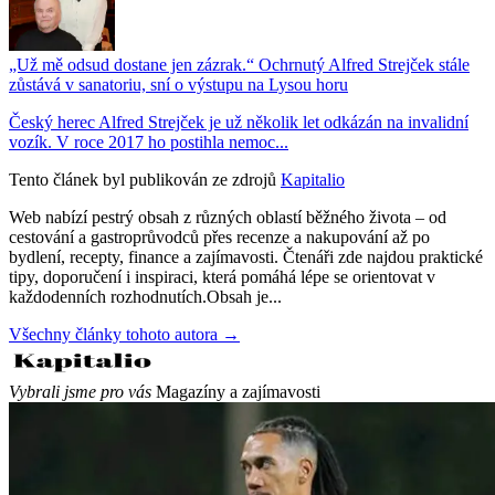
„Už mě odsud dostane jen zázrak.“ Ochrnutý Alfred Strejček stále
zůstává v sanatoriu, sní o výstupu na Lysou horu
Český herec Alfred Strejček je už několik let odkázán na invalidní
vozík. V roce 2017 ho postihla nemoc...
Tento článek byl publikován ze zdrojů
Kapitalio
Web nabízí pestrý obsah z různých oblastí běžného života – od
cestování a gastroprůvodců přes recenze a nakupování až po
bydlení, recepty, finance a zajímavosti. Čtenáři zde najdou praktické
tipy, doporučení i inspiraci, která pomáhá lépe se orientovat v
každodenních rozhodnutích.Obsah je...
Všechny články tohoto autora →
Vybrali jsme pro vás
Magazíny a zajímavosti