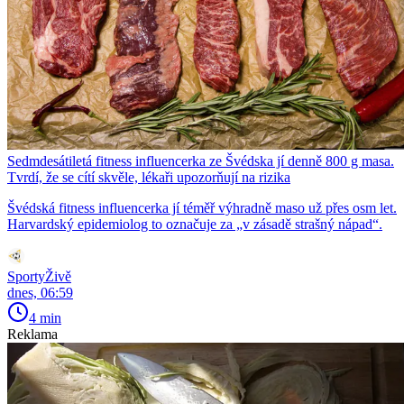
Sedmdesátiletá fitness influencerka ze Švédska jí denně 800 g masa.
Tvrdí, že se cítí skvěle, lékaři upozorňují na rizika
Švédská fitness influencerka jí téměř výhradně maso už přes osm let.
Harvardský epidemiolog to označuje za „v zásadě strašný nápad“.
SportyŽivě
dnes, 06:59
4 min
Reklama