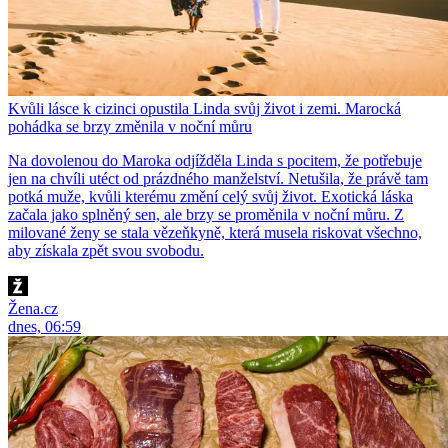
Kvůli lásce k cizinci opustila Linda svůj život i zemi. Marocká
pohádka se brzy změnila v noční můru
Na dovolenou do Maroka odjížděla Linda s pocitem, že potřebuje
jen na chvíli utéct od prázdného manželství. Netušila, že právě tam
potká muže, kvůli kterému změní celý svůj život. Exotická láska
začala jako splněný sen, ale brzy se proměnila v noční můru. Z
milované ženy se stala vězeňkyně, která musela riskovat všechno,
aby získala zpět svou svobodu.
Žena.cz
dnes, 06:59