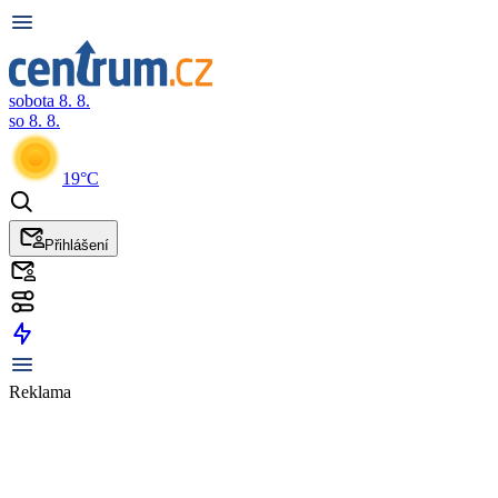
sobota 8. 8.
so 8. 8.
19°C
Přihlášení
Reklama