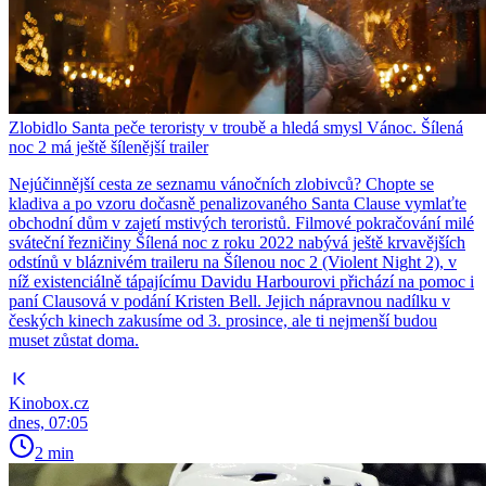
Zlobidlo Santa peče teroristy v troubě a hledá smysl Vánoc. Šílená
noc 2 má ještě šílenější trailer
Nejúčinnější cesta ze seznamu vánočních zlobivců? Chopte se
kladiva a po vzoru dočasně penalizovaného Santa Clause vymlaťte
obchodní dům v zajetí mstivých teroristů. Filmové pokračování milé
sváteční řezničiny Šílená noc z roku 2022 nabývá ještě krvavějších
odstínů v bláznivém traileru na Šílenou noc 2 (Violent Night 2), v
níž existenciálně tápajícímu Davidu Harbourovi přichází na pomoc i
paní Clausová v podání Kristen Bell. Jejich nápravnou nadílku v
českých kinech zakusíme od 3. prosince, ale ti nejmenší budou
muset zůstat doma.
Kinobox.cz
dnes, 07:05
2 min