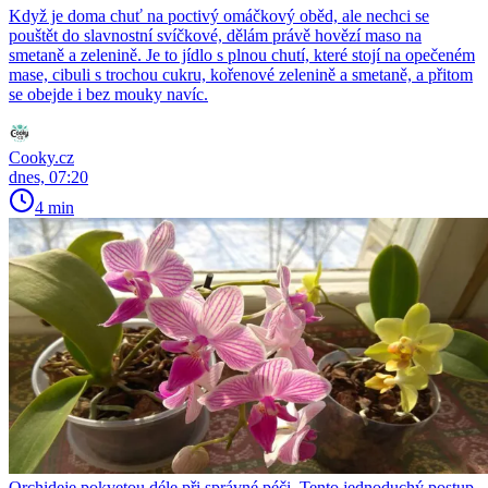
Když je doma chuť na poctivý omáčkový oběd, ale nechci se
pouštět do slavnostní svíčkové, dělám právě hovězí maso na
smetaně a zelenině. Je to jídlo s plnou chutí, které stojí na opečeném
mase, cibuli s trochou cukru, kořenové zelenině a smetaně, a přitom
se obejde i bez mouky navíc.
Cooky.cz
dnes, 07:20
4 min
Orchideje pokvetou déle při správné péči. Tento jednoduchý postup