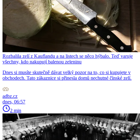
Rozbalila zelí z Kauflandu a na listech se něco hýbalo. Teď varuje
všechny, kdo nakupují balenou zeleninu
Dnes si musíte skutečně dávat velký pozor na to, co si kupujete v
obchodech. Tato zákaznice si přinesla domů nechutné čínské zelí.
adbz.cz
dnes, 06:57
2 min