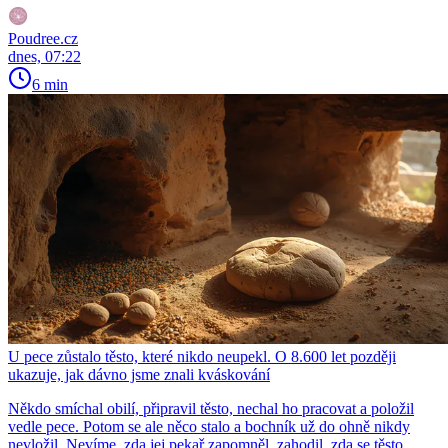
Poudree.cz
dnes, 07:22
6 min
U pece zůstalo těsto, které nikdo neupekl. O 8.600 let později
ukazuje, jak dávno jsme znali kváskování
Někdo smíchal obilí, připravil těsto, nechal ho pracovat a položil
vedle pece. Potom se ale něco stalo a bochník už do ohně nikdy
nevložil. Nevíme, zda jej pekař zapomněl, zahodil, zda se těsto