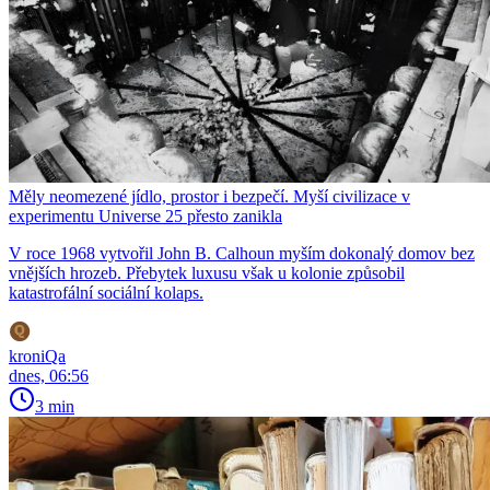
Měly neomezené jídlo, prostor i bezpečí. Myší civilizace v
experimentu Universe 25 přesto zanikla
V roce 1968 vytvořil John B. Calhoun myším dokonalý domov bez
vnějších hrozeb. Přebytek luxusu však u kolonie způsobil
katastrofální sociální kolaps.
kroniQa
dnes, 06:56
3 min