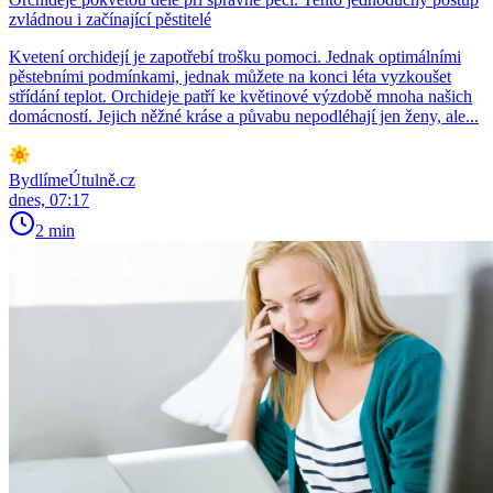
zvládnou i začínající pěstitelé
Kvetení orchidejí je zapotřebí trošku pomoci. Jednak optimálními
pěstebními podmínkami, jednak můžete na konci léta vyzkoušet
střídání teplot. Orchideje patří ke květinové výzdobě mnoha našich
domácností. Jejich něžné kráse a půvabu nepodléhají jen ženy, ale...
BydlímeÚtulně.cz
dnes, 07:17
2 min