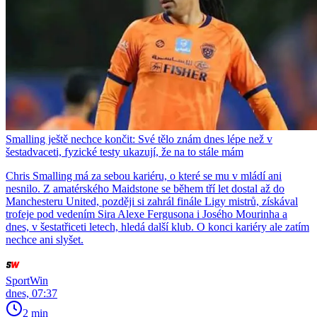
Smalling ještě nechce končit: Své tělo znám dnes lépe než v
šestadvaceti, fyzické testy ukazují, že na to stále mám
Chris Smalling má za sebou kariéru, o které se mu v mládí ani
nesnilo. Z amatérského Maidstone se během tří let dostal až do
Manchesteru United, později si zahrál finále Ligy mistrů, získával
trofeje pod vedením Sira Alexe Fergusona i Josého Mourinha a
dnes, v šestatřiceti letech, hledá další klub. O konci kariéry ale zatím
nechce ani slyšet.
SportWin
dnes, 07:37
2 min