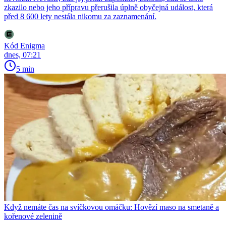
zkazilo nebo jeho přípravu přerušila úplně obyčejná událost, která
před 8 600 lety nestála nikomu za zaznamenání.
Kód Enigma
dnes, 07:21
5 min
Když nemáte čas na svíčkovou omáčku: Hovězí maso na smetaně a
kořenové zelenině