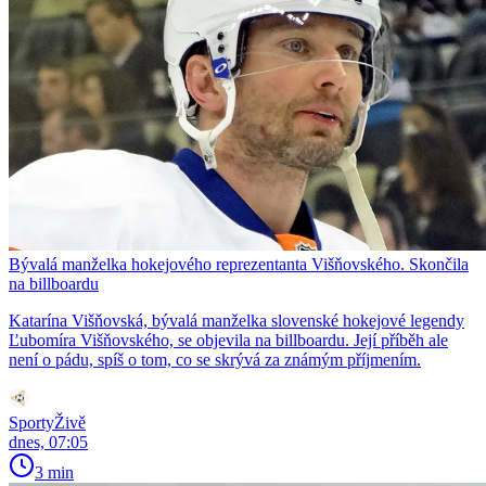
Bývalá manželka hokejového reprezentanta Višňovského. Skončila
na billboardu
Katarína Višňovská, bývalá manželka slovenské hokejové legendy
Ľubomíra Višňovského, se objevila na billboardu. Její příběh ale
není o pádu, spíš o tom, co se skrývá za známým příjmením.
SportyŽivě
dnes, 07:05
3 min