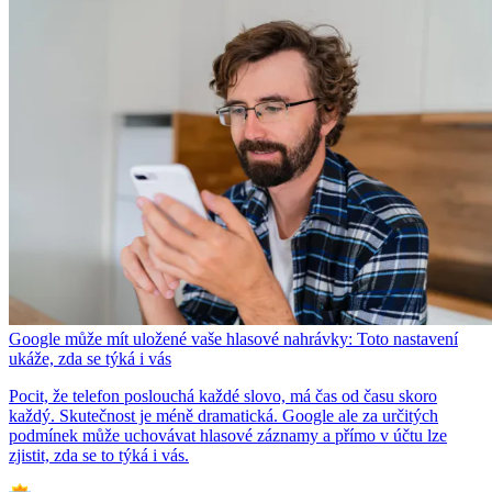
Google může mít uložené vaše hlasové nahrávky: Toto nastavení
ukáže, zda se týká i vás
Pocit, že telefon poslouchá každé slovo, má čas od času skoro
každý. Skutečnost je méně dramatická. Google ale za určitých
podmínek může uchovávat hlasové záznamy a přímo v účtu lze
zjistit, zda se to týká i vás.