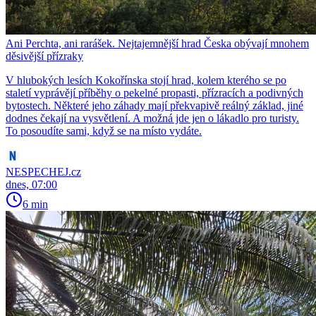
Ani Perchta, ani rarášek. Nejtajemnější hrad Česka obývají mnohem
děsivější přízraky
V hlubokých lesích Kokořínska stojí hrad, kolem kterého se po
staletí vyprávějí příběhy o pekelné propasti, přízracích a podivných
bytostech. Některé jeho záhady mají překvapivě reálný základ, jiné
dodnes čekají na vysvětlení. A možná jde jen o lákadlo pro turisty.
To posoudíte sami, když se na místo vydáte.
NESPECHEJ.cz
dnes, 07:00
6 min