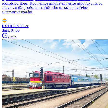
podrobnou stopu. Kdo nechce uchovávat měsíce nebo roky starou
aktivitu, může ji odstranit ručně nebo nastavit pravidelné
automatické mazání.
EXTRAINFO.cz
dnes, 07:00
2 min