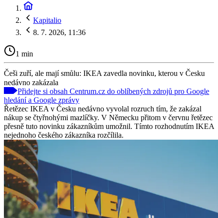
Kapitalio
8. 7. 2026, 11:36
1 min
Češi zuří, ale mají smůlu: IKEA zavedla novinku, kterou v Česku
nedávno zakázala
Přidejte si obsah Centrum.cz do oblíbených zdrojů pro Google
hledání a Google zprávy
Řetězec IKEA v Česku nedávno vyvolal rozruch tím, že zakázal
nákup se čtyřnohými mazlíčky. V Německu přitom v červnu řetězec
přesně tuto novinku zákazníkům umožnil. Tímto rozhodnutím IKEA
nejednoho českého zákazníka rozčílila.