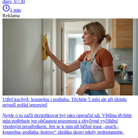
dnes, 07:30
1 min
Reklama
Utřeš kuchyň, koupelnu i podlahu. Těchhle 5 míst ale při úklidu
nejspíš pořád ignoruješ
Nejde o to začít dezinfikovat byt jako operační sál. Většina těchhle
míst potřebuje jen občasnou pozornost a obyčejné vyčištění
vhodným prostředkem. Jen se k nim při běžné trase „prach–
koupelna–podlaha–hotovo“ zkrátka skoro nikdy nedostaneme.