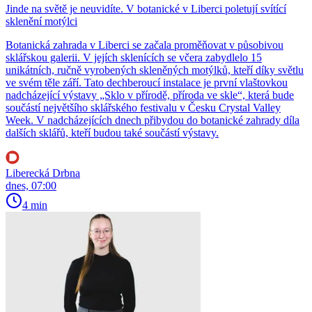
Jinde na světě je neuvidíte. V botanické v Liberci poletují svítící
sklenění motýlci
Botanická zahrada v Liberci se začala proměňovat v působivou
sklářskou galerii. V jejích sklenících se včera zabydlelo 15
unikátních, ručně vyrobených skleněných motýlků, kteří díky světlu
ve svém těle září. Tato dechberoucí instalace je první vlaštovkou
nadcházející výstavy „Sklo v přírodě, příroda ve skle“, která bude
součástí největšího sklářského festivalu v Česku Crystal Valley
Week. V nadcházejících dnech přibydou do botanické zahrady díla
dalších sklářů, kteří budou také součástí výstavy.
Liberecká Drbna
dnes, 07:00
4 min