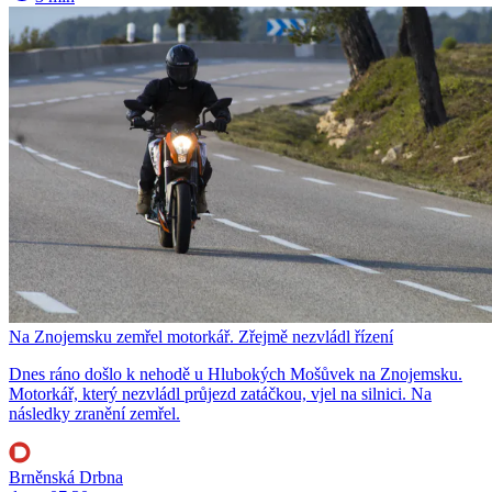
Na Znojemsku zemřel motorkář. Zřejmě nezvládl řízení
Dnes ráno došlo k nehodě u Hlubokých Mošůvek na Znojemsku.
Motorkář, který nezvládl průjezd zatáčkou, vjel na silnici. Na
následky zranění zemřel.
Brněnská Drbna