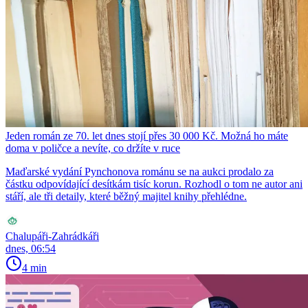
Jeden román ze 70. let dnes stojí přes 30 000 Kč. Možná ho máte
doma v poličce a nevíte, co držíte v ruce
Maďarské vydání Pynchonova románu se na aukci prodalo za
částku odpovídající desítkám tisíc korun. Rozhodl o tom ne autor ani
stáří, ale tři detaily, které běžný majitel knihy přehlédne.
Chalupáři-Zahrádkáři
dnes, 06:54
4 min