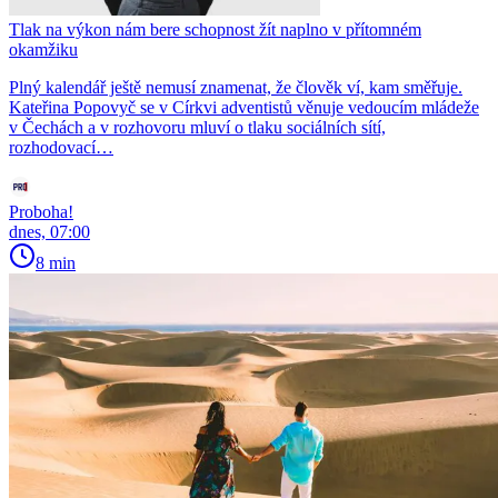
Tlak na výkon nám bere schopnost žít naplno v přítomném
okamžiku
Plný kalendář ještě nemusí znamenat, že člověk ví, kam směřuje.
Kateřina Popovyč se v Církvi adventistů věnuje vedoucím mládeže
v Čechách a v rozhovoru mluví o tlaku sociálních sítí,
rozhodovací…
Proboha!
dnes, 07:00
8 min