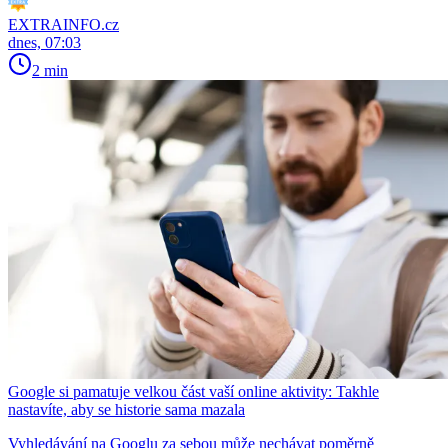
EXTRAINFO.cz
dnes, 07:03
2 min
Google si pamatuje velkou část vaší online aktivity: Takhle
nastavíte, aby se historie sama mazala
Vyhledávání na Googlu za sebou může nechávat poměrně