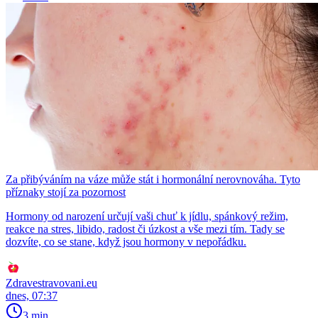
Za přibýváním na váze může stát i hormonální nerovnováha. Tyto
příznaky stojí za pozornost
Hormony od narození určují vaši chuť k jídlu, spánkový režim,
reakce na stres, libido, radost či úzkost a vše mezi tím. Tady se
dozvíte, co se stane, když jsou hormony v nepořádku.
Zdravestravovani.eu
dnes, 07:37
3 min