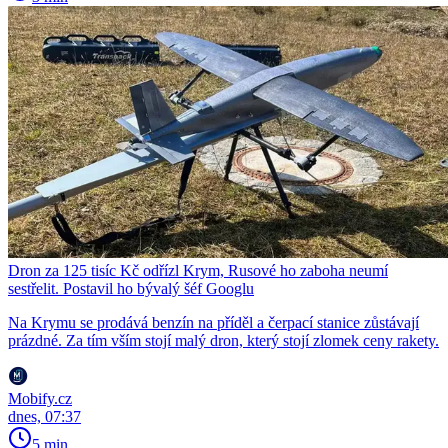
Dron za 125 tisíc Kč odřízl Krym, Rusové ho zaboha neumí
sestřelit. Postavil ho bývalý šéf Googlu
Na Krymu se prodává benzín na příděl a čerpací stanice zůstávají
prázdné. Za tím vším stojí malý dron, který stojí zlomek ceny rakety.
Mobify.cz
dnes, 07:37
5 min