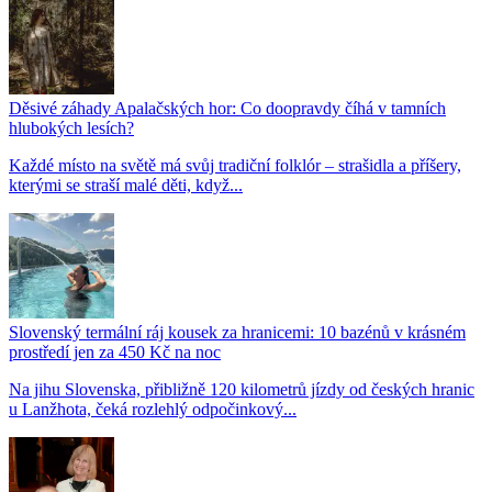
Děsivé záhady Apalačských hor: Co doopravdy číhá v tamních
hlubokých lesích?
Každé místo na světě má svůj tradiční folklór – strašidla a příšery,
kterými se straší malé děti, když...
Slovenský termální ráj kousek za hranicemi: 10 bazénů v krásném
prostředí jen za 450 Kč na noc
Na jihu Slovenska, přibližně 120 kilometrů jízdy od českých hranic
u Lanžhota, čeká rozlehlý odpočinkový...