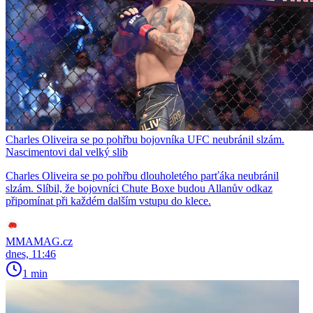
Charles Oliveira se po pohřbu bojovníka UFC neubránil slzám.
Nascimentovi dal velký slib
Charles Oliveira se po pohřbu dlouholetého parťáka neubránil
slzám. Slíbil, že bojovníci Chute Boxe budou Allanův odkaz
připomínat při každém dalším vstupu do klece.
MMAMAG.cz
dnes, 11:46
1 min