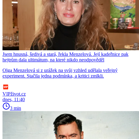
Jsem hnusná, šedivá a stará, řekla Menzelová. Její kadeřnice pak
hejtrům dala ultimátum, na které nikdo neodpověděl
Olga Menzelová si z urážek na svůj vzhled udělala veřejný
experiment. Stačila jedna podmínka, a kritici zmlkli.
VIPživot.cz
dnes, 11:40
3 min