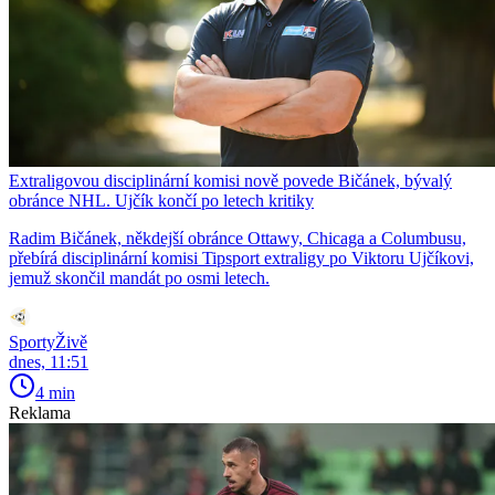
Extraligovou disciplinární komisi nově povede Bičánek, bývalý
obránce NHL. Ujčík končí po letech kritiky
Radim Bičánek, někdejší obránce Ottawy, Chicaga a Columbusu,
přebírá disciplinární komisi Tipsport extraligy po Viktoru Ujčíkovi,
jemuž skončil mandát po osmi letech.
SportyŽivě
dnes, 11:51
4 min
Reklama