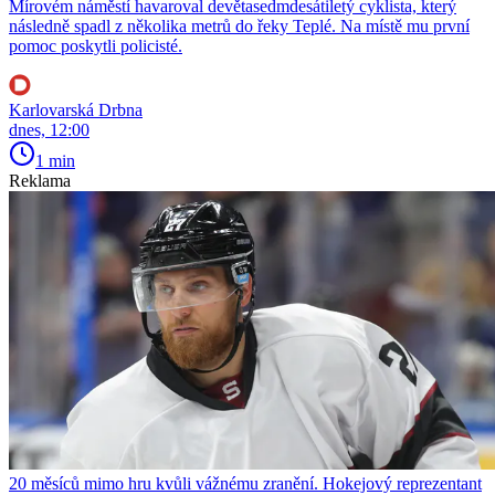
Mírovém náměstí havaroval devětasedmdesátiletý cyklista, který
následně spadl z několika metrů do řeky Teplé. Na místě mu první
pomoc poskytli policisté.
Karlovarská Drbna
dnes, 12:00
1 min
Reklama
20 měsíců mimo hru kvůli vážnému zranění. Hokejový reprezentant