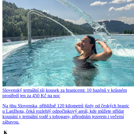
Slovenský termální ráj kousek za hranicemi: 10 bazénů v krásném
prostředí jen za 450 Kč na noc
Na jihu Slovenska, přibližně 120 kilometrů jízdy od českých hranic
u Lanžhota, čeká rozlehlý odpočinkový areál, kde můžete střídat
koupání v termální vodě s tobogany, přírodním jezerem i večerní
zábavou.