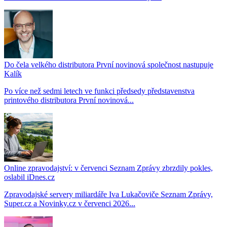
Do čela velkého distributora První novinová společnost nastupuje
Kalík
Po více než sedmi letech ve funkci předsedy představenstva
printového distributora První novinová...
Online zpravodajství: v červenci Seznam Zprávy zbrzdily pokles,
oslabil iDnes.cz
Zpravodajské servery miliardáře Iva Lukačoviče Seznam Zprávy,
Super.cz a Novinky.cz v červenci 2026...