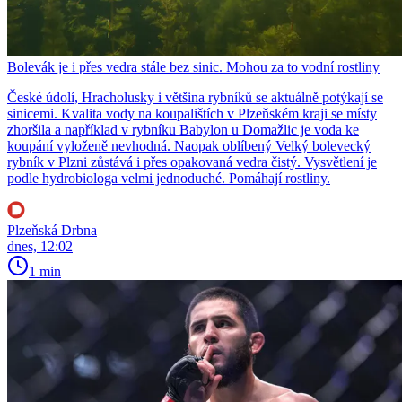
Bolevák je i přes vedra stále bez sinic. Mohou za to vodní rostliny
České údolí, Hracholusky i většina rybníků se aktuálně potýkají se
sinicemi. Kvalita vody na koupalištích v Plzeňském kraji se místy
zhoršila a například v rybníku Babylon u Domažlic je voda ke
koupání vyloženě nevhodná. Naopak oblíbený Velký bolevecký
rybník v Plzni zůstává i přes opakovaná vedra čistý. Vysvětlení je
podle hydrobiologa velmi jednoduché. Pomáhají rostliny.
Plzeňská Drbna
dnes, 12:02
1 min