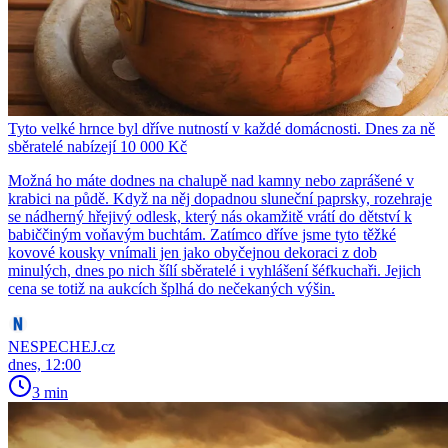
Tyto velké hrnce byl dříve nutností v každé domácnosti. Dnes za ně
sběratelé nabízejí 10 000 Kč
Možná ho máte dodnes na chalupě nad kamny nebo zaprášené v
krabici na půdě. Když na něj dopadnou sluneční paprsky, rozehraje
se nádherný hřejivý odlesk, který nás okamžitě vrátí do dětství k
babiččiným voňavým buchtám. Zatímco dříve jsme tyto těžké
kovové kousky vnímali jen jako obyčejnou dekoraci z dob
minulých, dnes po nich šílí sběratelé i vyhlášení šéfkuchaři. Jejich
cena se totiž na aukcích šplhá do nečekaných výšin.
NESPECHEJ.cz
dnes, 12:00
3 min