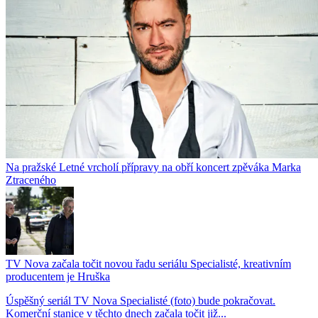
Na pražské Letné vrcholí přípravy na obří koncert zpěváka Marka
Ztraceného
TV Nova začala točit novou řadu seriálu Specialisté, kreativním
producentem je Hruška
Úspěšný seriál TV Nova Specialisté (foto) bude pokračovat.
Komerční stanice v těchto dnech začala točit již...