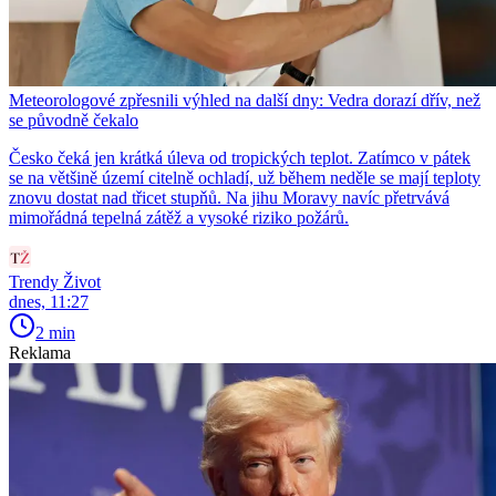
Meteorologové zpřesnili výhled na další dny: Vedra dorazí dřív, než
se původně čekalo
Česko čeká jen krátká úleva od tropických teplot. Zatímco v pátek
se na většině území citelně ochladí, už během neděle se mají teploty
znovu dostat nad třicet stupňů. Na jihu Moravy navíc přetrvává
mimořádná tepelná zátěž a vysoké riziko požárů.
Trendy Život
dnes, 11:27
2 min
Reklama