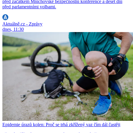
před začátkem Mnichovské bezpečnostní konference a deset dní
před parlamentními volbami.
Aktuálně.cz - Zprávy
dnes, 11:30
Epidemie úrazů kolen: Proč se trhá zkřížený vaz čím dál častěji