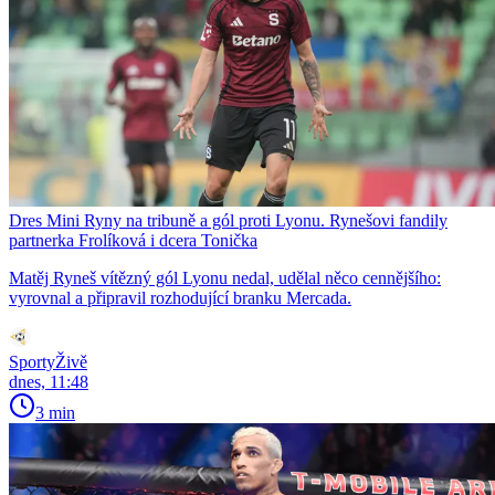
Dres Mini Ryny na tribuně a gól proti Lyonu. Rynešovi fandily
partnerka Frolíková i dcera Tonička
Matěj Ryneš vítězný gól Lyonu nedal, udělal něco cennějšího:
vyrovnal a připravil rozhodující branku Mercada.
SportyŽivě
dnes, 11:48
3 min