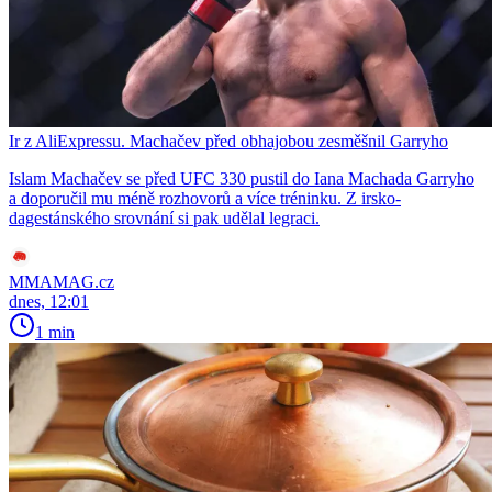
Ir z AliExpressu. Machačev před obhajobou zesměšnil Garryho
Islam Machačev se před UFC 330 pustil do Iana Machada Garryho
a doporučil mu méně rozhovorů a více tréninku. Z irsko-
dagestánského srovnání si pak udělal legraci.
MMAMAG.cz
dnes, 12:01
1 min