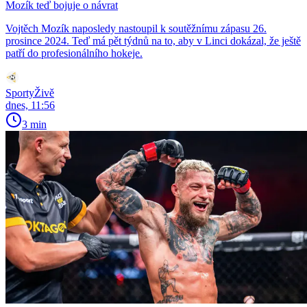
Mozík teď bojuje o návrat
Vojtěch Mozík naposledy nastoupil k soutěžnímu zápasu 26.
prosince 2024. Teď má pět týdnů na to, aby v Linci dokázal, že ještě
patří do profesionálního hokeje.
SportyŽivě
dnes, 11:56
3 min