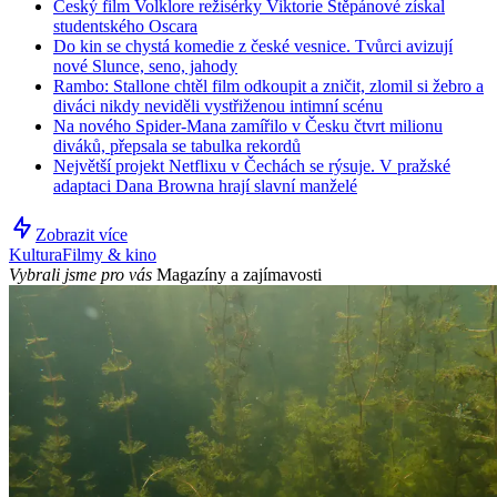
Český film Volklore režisérky Viktorie Štěpánové získal
studentského Oscara
Do kin se chystá komedie z české vesnice. Tvůrci avizují
nové Slunce, seno, jahody
Rambo: Stallone chtěl film odkoupit a zničit, zlomil si žebro a
diváci nikdy neviděli vystřiženou intimní scénu
Na nového Spider-Mana zamířilo v Česku čtvrt milionu
diváků, přepsala se tabulka rekordů
Největší projekt Netflixu v Čechách se rýsuje. V pražské
adaptaci Dana Browna hrají slavní manželé
Zobrazit více
Kultura
Filmy & kino
Vybrali jsme pro vás
Magazíny a zajímavosti