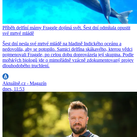
Příběh delfíní mámy Fraggle dojímá svět. Šest dní odmítala opustit
své mrtvé mládě
Šest dní nesla své mrtvé mládě na hladině Indického oceánu a
nedovolila, aby se potopilo. Samici delfína skákavého, kterou vědci
pojmenovali Fraggle, po celou dobu doprovázela její skupina. Podle
mořských biologů jde o mimořádně vzácně zdokumentovaný projev
dlouhodobého truchlení.
Aktuálně.cz - Magazín
dnes, 11:53