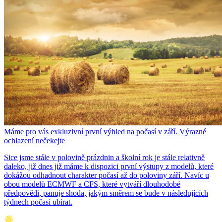
Máme pro vás exkluzivní první výhled na počasí v září. Výrazné
ochlazení nečekejte
Sice jsme stále v polovině prázdnin a školní rok je stále relativně
daleko, již dnes již máme k dispozici první výstupy z modelů, které
dokážou odhadnout charakter počasí až do poloviny září. Navíc u
obou modelů ECMWF a CFS, které vytváří dlouhodobé
předpovědi, panuje shoda, jakým směrem se bude v následujících
týdnech počasí ubírat.