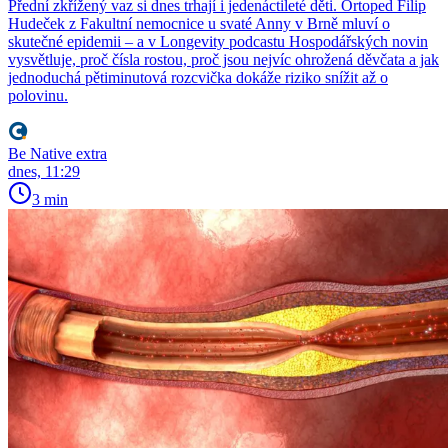
Přední zkřížený vaz si dnes trhají i jedenáctileté děti. Ortoped Filip
Hudeček z Fakultní nemocnice u svaté Anny v Brně mluví o
skutečné epidemii – a v Longevity podcastu Hospodářských novin
vysvětluje, proč čísla rostou, proč jsou nejvíc ohrožená děvčata a jak
jednoduchá pětiminutová rozcvička dokáže riziko snížit až o
polovinu.
Be Native extra
dnes, 11:29
3 min