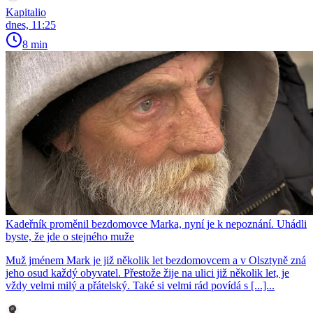
Kapitalio
dnes, 11:25
8 min
Kadeřník proměnil bezdomovce Marka, nyní je k nepoznání. Uhádli
byste, že jde o stejného muže
Muž jménem Mark je již několik let bezdomovcem a v Olsztyně zná
jeho osud každý obyvatel. Přestože žije na ulici již několik let, je
vždy velmi milý a přátelský. Také si velmi rád povídá s [...]...