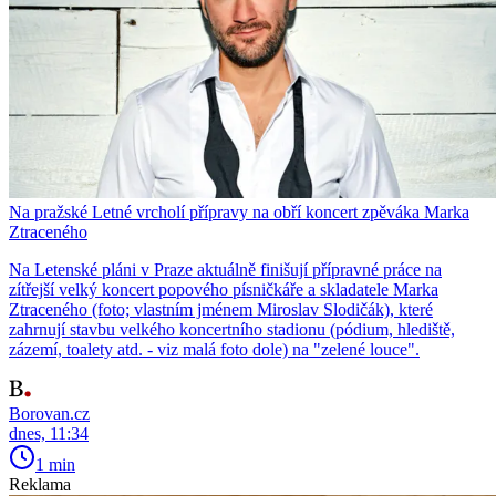
Na pražské Letné vrcholí přípravy na obří koncert zpěváka Marka
Ztraceného
Na Letenské pláni v Praze aktuálně finišují přípravné práce na
zítřejší velký koncert popového písničkáře a skladatele Marka
Ztraceného (foto; vlastním jménem Miroslav Slodičák), které
zahrnují stavbu velkého koncertního stadionu (pódium, hlediště,
zázemí, toalety atd. - viz malá foto dole) na "zelené louce".
Borovan.cz
dnes, 11:34
1 min
Reklama