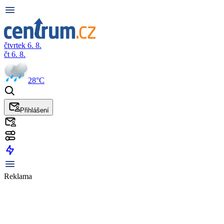
čtvrtek 6. 8.
čt 6. 8.
28°C
Přihlášení
Reklama