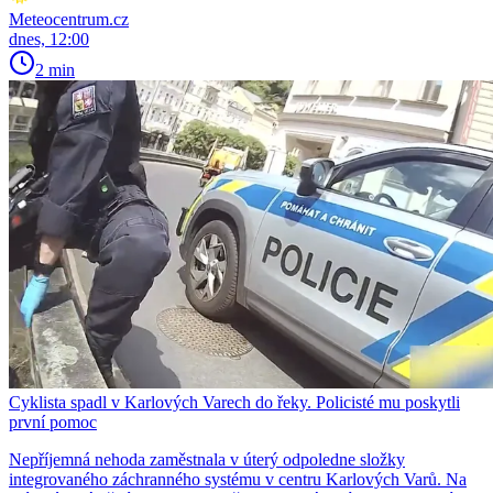
Meteocentrum.cz
dnes, 12:00
2 min
Cyklista spadl v Karlových Varech do řeky. Policisté mu poskytli
první pomoc
Nepříjemná nehoda zaměstnala v úterý odpoledne složky
integrovaného záchranného systému v centru Karlových Varů. Na