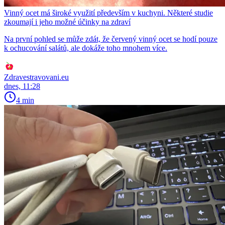
Vinný ocet má široké využití především v kuchyni. Některé studie
zkoumají i jeho možné účinky na zdraví
Na první pohled se může zdát, že červený vinný ocet se hodí pouze
k ochucování salátů, ale dokáže toho mnohem více.
Zdravestravovani.eu
dnes, 11:28
4 min