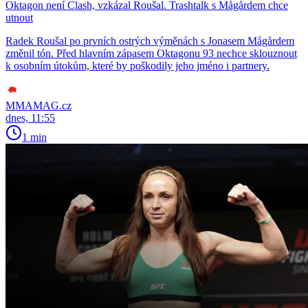
Oktagon není Clash, vzkázal Roušal. Trashtalk s Mågårdem chce
utnout
Radek Roušal po prvních ostrých výměnách s Jonasem Mågårdem
změnil tón. Před hlavním zápasem Oktagonu 93 nechce sklouznout
k osobním útokům, které by poškodily jeho jméno i partnery.
MMAMAG.cz
dnes, 11:55
1 min