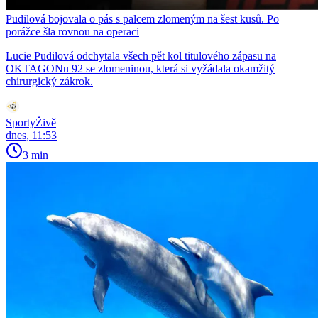
Pudilová bojovala o pás s palcem zlomeným na šest kusů. Po
porážce šla rovnou na operaci
Lucie Pudilová odchytala všech pět kol titulového zápasu na
OKTAGONu 92 se zlomeninou, která si vyžádala okamžitý
chirurgický zákrok.
SportyŽivě
dnes, 11:53
3 min