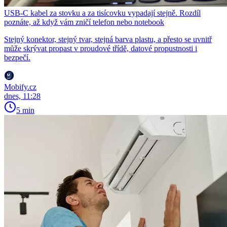
USB-C kabel za stovku a za tisícovku vypadají stejně. Rozdíl
poznáte, až když vám zničí telefon nebo notebook
Stejný konektor, stejný tvar, stejná barva plastu, a přesto se uvnitř
může skrývat propast v proudové třídě, datové propustnosti i
bezpečí.
Mobify.cz
dnes, 11:28
5 min