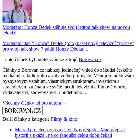
Moderátor Honza Dědek stěhuje svoji letitou talk show na novou
televizi
Moderátor Jan "Honza" Dědek (foto) našel nový televizní "přístav"
pro svoji talk show 7 pádů Honzy Dědka....
Tento článek byl publikován ze zdrojů
Borovan.cz
Články z Borovan.cz nabízejí jedinečný vhled do zákulisí českého
mediálního, kulturního a zábavního průmyslu. Věnují se především
byznysovým vztahům, vlastnickým strukturám, investicím a
strategickým změnám ve světě médií, televizní a filmové tvorby,
vydavatelství, showbyznysu i hudebního...
Všechny články tohoto autora →
Další články z kategorie
Filmy & kino
Marvel po letech znovu slaví. Nový Spider-Man přepsal
historii a ukázal, na co fanoušci celou dobu čekali