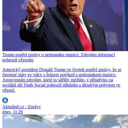
Trump popřel zprávy o nedostatku munice. Zdrojům informací
pohrozil vězením
Americký prezident Donald Trump ve čtvrtek popřel zprávy, že se
Spojené státy ve válce s Íránem potýkají s nedostatkem munice.
Anonymním zdrojům, které to sdělily médiím, v příspěvku na
sociální síti Truth Social pohrozil stíháním a dlouhým pobytem ve
vězení.
Aktuálně.cz - Zprávy
dnes, 11:26