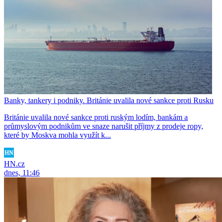
Banky, tankery i podniky. Británie uvalila nové sankce proti Rusku
Británie uvalila nové sankce proti ruským lodím, bankám a
průmyslovým podnikům ve snaze narušit příjmy z prodeje ropy,
které by Moskva mohla využít k...
HN.cz
dnes, 11:46