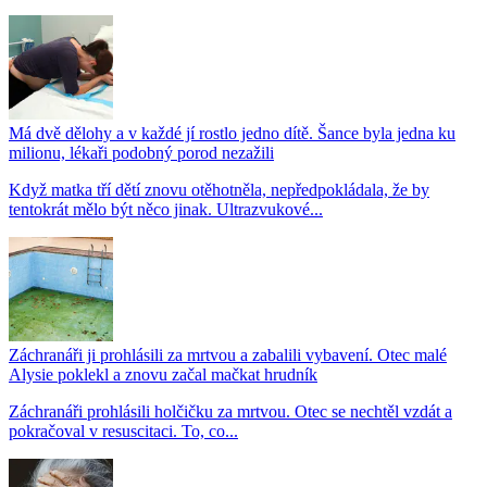
Má dvě dělohy a v každé jí rostlo jedno dítě. Šance byla jedna ku
milionu, lékaři podobný porod nezažili
Když matka tří dětí znovu otěhotněla, nepředpokládala, že by
tentokrát mělo být něco jinak. Ultrazvukové...
Záchranáři ji prohlásili za mrtvou a zabalili vybavení. Otec malé
Alysie poklekl a znovu začal mačkat hrudník
Záchranáři prohlásili holčičku za mrtvou. Otec se nechtěl vzdát a
pokračoval v resuscitaci. To, co...