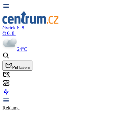
čtvrtek 6. 8.
čt 6. 8.
24°C
Přihlášení
Reklama