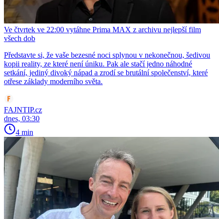
Ve čtvrtek ve 22:00 vytáhne Prima MAX z archivu nejlepší film
všech dob
Představte si, že vaše bezesné noci splynou v nekonečnou, šedivou
kopii reality, ze které není úniku. Pak ale stačí jedno náhodné
setkání, jediný divoký nápad a zrodí se brutální společenství, které
otřese základy moderního světa.
FAJNTIP.cz
dnes, 03:30
4 min