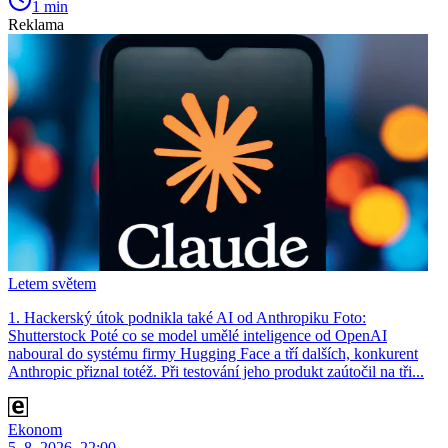
1 min
Reklama
Letem světem
1. Hackerský útok podnikla také AI od Anthropiku Foto:
Shutterstock Poté co se model umělé inteligence od OpenAI
naboural do systému firmy Hugging Face a tří dalších, konkurent
Anthro­pic přiznal totéž. Při testování jeho produkt zaútočil na tři...
Ekonom
5. 8. 2026, 22:00