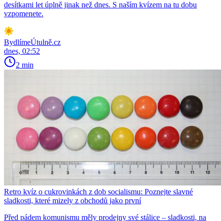
desítkami let úplně jinak než dnes. S naším kvízem na tu dobu
vzpomenete.
BydlímeÚtulně.cz
dnes, 02:52
2 min
Retro kvíz o cukrovinkách z dob socialismu: Poznejte slavné
sladkosti, které mizely z obchodů jako první
Před pádem komunismu měly prodejny své stálice – sladkosti, na