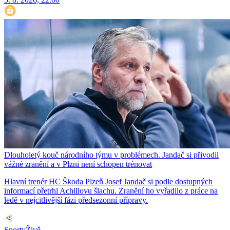
Dlouholetý kouč národního týmu v problémech. Jandač si přivodil
vážné zranění a v Plzni není schopen trénovat
Hlavní trenér HC Škoda Plzeň Josef Jandač si podle dostupných
informací přetrhl Achillovu šlachu. Zranění ho vyřadilo z práce na
ledě v nejcitlivější fázi předsezonní přípravy.
SportyŽivě