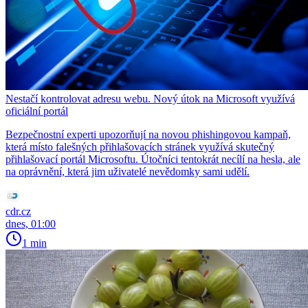
Nestačí kontrolovat adresu webu. Nový útok na Microsoft využívá
oficiální portál
Bezpečnostní experti upozorňují na novou phishingovou kampaň,
která místo falešných přihlašovacích stránek využívá skutečný
přihlašovací portál Microsoftu. Útočníci tentokrát necílí na hesla, ale
na oprávnění, která jim uživatelé nevědomky sami udělí.
cdr.cz
dnes, 01:00
1 min