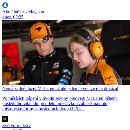
Aktuálně.cz - Magazín
dnes, 03:25
Nemá žádné iluze: McLaren už ale jeden návrat ze dna dokázal
Po měsících trápení v úvodu sezony předvedl McLaren během
posledního víkendu před letní přestávkou záblesk návratu
mistrovské formy z posledních dvou či tří let.
SvětFormule.cz