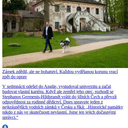
Zámek zdědil, ale ne bohatství. Každou vydělanou korunu vrací
zpět do oprav
V sedmnácti odešel do Anglie, vystudoval univerzitu a začal
budovat vlastní kariéru. Když ale zemřel jeho otec, rozhodl se
Stephanos Germenis-Hildprandt vrátit do jižních Čech a převzít
odpovědnost za rodinné dědictví. Dnes spravuje jeden z
nejkrásnějších vodních zámků v Česku a říká: „Historické památky
nikdo z nás ve skutečnosti nevlastní. Jsme jen jejich dočasnými
správci.“