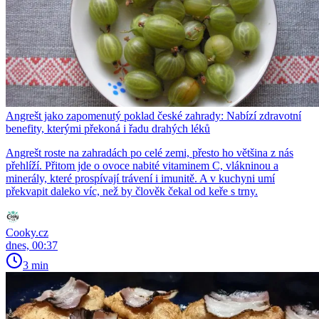
Angrešt jako zapomenutý poklad české zahrady: Nabízí zdravotní
benefity, kterými překoná i řadu drahých léků
Angrešt roste na zahradách po celé zemi, přesto ho většina z nás
přehlíží. Přitom jde o ovoce nabité vitaminem C, vlákninou a
minerály, které prospívají trávení i imunitě. A v kuchyni umí
překvapit daleko víc, než by člověk čekal od keře s trny.
Cooky.cz
dnes, 00:37
3 min