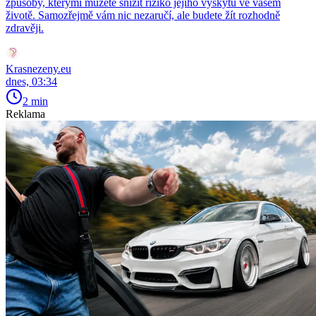
způsoby, kterými můžete snížit riziko jejího výskytu ve vašem
životě. Samozřejmě vám nic nezaručí, ale budete žít rozhodně
zdravěji.
Krasnezeny.eu
dnes, 03:34
2 min
Reklama