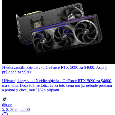
Nvidia zrušila objednávku GeForce RTX 5090 za $4600, Asus ji
prý dodá za $5200
Uživatel, který si od Nvidie objednal GeForce RTX 5090 za $4600,
má smůlu. Dozvěděl se totiž, že za tuto cenu mu již nebude prodána
a pokud ji chce, musí $574 připlatit…
diit.cz
5. 8. 2026, 22:00