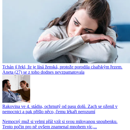
Tchán jí řekl, že je líná ženská, protože porodila císařským řezem.
Aneta (27) se z toho dodnes nevzpamatovala
Rakovina ve 4. stádiu, ochrnutý od pasu dolů. Zach se oženil v
nemocnici a pak přišlo něco, čemu lékaři nerozumí
Nemocný muž si velmi přál vzít si svou milovanou snoubenku.
Tento počin pro ně ovšem znamenal mnohem víc,...