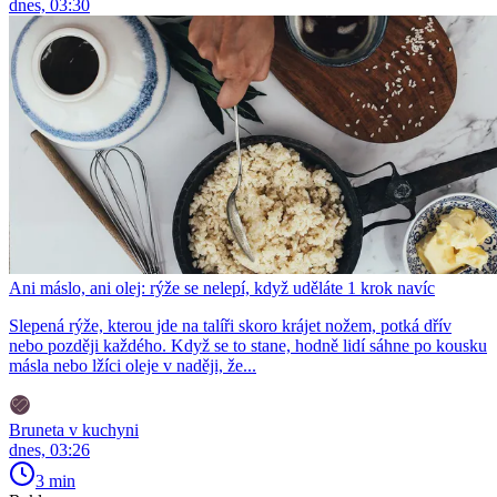
dnes, 03:30
Ani máslo, ani olej: rýže se nelepí, když uděláte 1 krok navíc
Slepená rýže, kterou jde na talíři skoro krájet nožem, potká dřív
nebo později každého. Když se to stane, hodně lidí sáhne po kousku
másla nebo lžíci oleje v naději, že...
Bruneta v kuchyni
dnes, 03:26
3 min