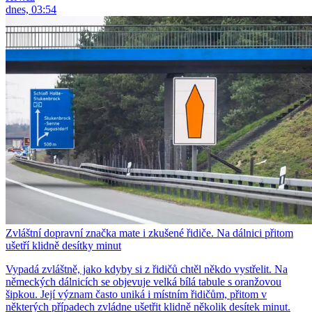
dnes, 03:54
Zvláštní dopravní značka mate i zkušené řidiče. Na dálnici přitom
ušetří klidně desítky minut
Vypadá zvláštně, jako kdyby si z řidičů chtěl někdo vystřelit. Na
německých dálnicích se objevuje velká bílá tabule s oranžovou
šipkou. Její význam často uniká i místním řidičům, přitom v
některých případech zvládne ušetřit klidně několik desítek minut.