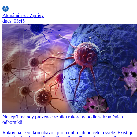
Aktuálně.cz - Zprávy
dnes, 03:45
Nejlepší metody prevence vzniku rakoviny podle zahraničních
odborníků
Rakovina je velkou obavou pro mnoho lidí po celém světě. Existují