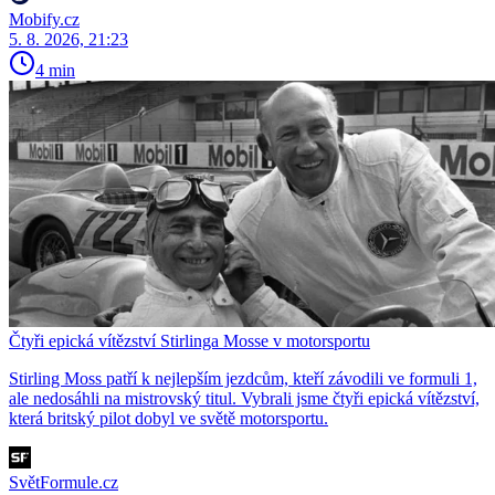
Mobify.cz
5. 8. 2026, 21:23
4 min
Čtyři epická vítězství Stirlinga Mosse v motorsportu
Stirling Moss patří k nejlepším jezdcům, kteří závodili ve formuli 1,
ale nedosáhli na mistrovský titul. Vybrali jsme čtyři epická vítězství,
která britský pilot dobyl ve světě motorsportu.
SvětFormule.cz