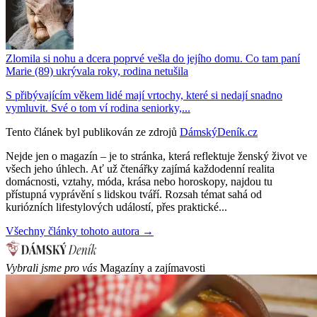
Zlomila si nohu a dcera poprvé vešla do jejího domu. Co tam paní
Marie (89) ukrývala roky, rodina netušila
S přibývajícím věkem lidé mají vrtochy, které si nedají snadno
vymluvit. Své o tom ví rodina seniorky,...
Tento článek byl publikován ze zdrojů
DámskýDeník.cz
Nejde jen o magazín – je to stránka, která reflektuje ženský život ve
všech jeho úhlech. Ať už čtenářky zajímá každodenní realita
domácnosti, vztahy, móda, krása nebo horoskopy, najdou tu
přístupná vyprávění s lidskou tváří. Rozsah témat sahá od
kuriózních lifestylových událostí, přes praktické...
Všechny články tohoto autora →
Vybrali jsme pro vás
Magazíny a zajímavosti