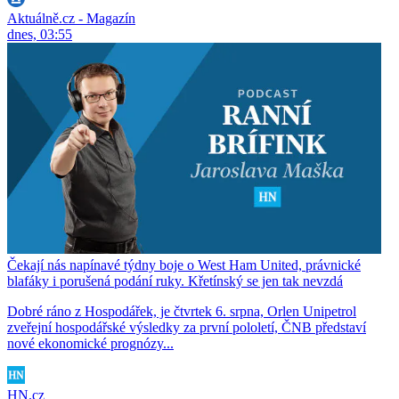
Aktuálně.cz - Magazín
dnes, 03:55
Čekají nás napínavé týdny boje o West Ham United, právnické
blafáky i porušená podání ruky. Křetínský se jen tak nevzdá
Dobré ráno z Hospodářek, je čtvrtek 6. srpna, Orlen Unipetrol
zveřejní hospodářské výsledky za první pololetí, ČNB představí
nové ekonomické prognózy...
HN.cz