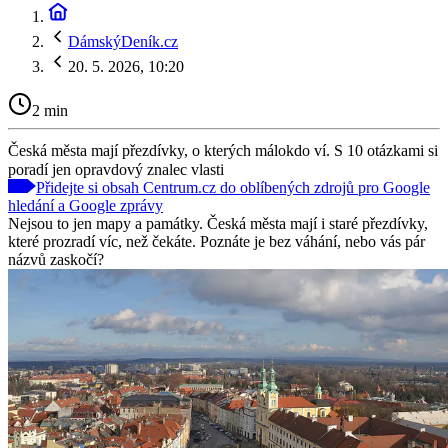
DámskýDeník.cz
20. 5. 2026, 10:20
2 min
Česká města mají přezdívky, o kterých málokdo ví. S 10 otázkami si
poradí jen opravdový znalec vlasti
Přidejte si obsah Centrum.cz do oblíbených zdrojů pro Google
hledání a Google zprávy
Nejsou to jen mapy a památky. Česká města mají i staré přezdívky,
které prozradí víc, než čekáte. Poznáte je bez váhání, nebo vás pár
názvů zaskočí?