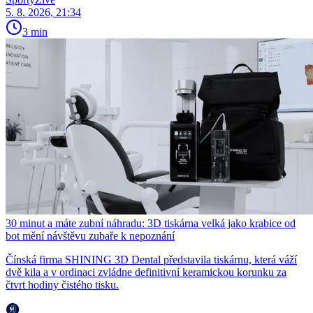
5. 8. 2026, 21:34
3 min
30 minut a máte zubní náhradu: 3D tiskárna velká jako krabice od
bot mění návštěvu zubaře k nepoznání
Čínská firma SHINING 3D Dental představila tiskárnu, která váží
dvě kila a v ordinaci zvládne definitivní keramickou korunku za
čtvrt hodiny čistého tisku.