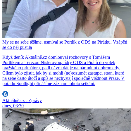
My se na sebe těšíme, usmíval se Portlík z ODS na Pirátku. Vzápětí
se do něj pustila
Když deník Aktuálně.cz domlouval rozhovory s Tomášem
Portlíkem a Terezou Nislerovou, lídry ODS a Pirátů do voleb
pražského primátora, padl návrh dát je na pár minut dohromady.
Cílem bylo zjistit, jak by si mohli (ne)rozumět zástupci stran, které
na sebe často útočí a spíš se nechystají společně vládnout Praze. V
pořadu Spotlight přinášíme záznam tohoto setkání.
Aktuálně.cz - Zprávy
dnes, 03:30