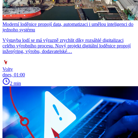
Moderní loděnice propojí data, automatizaci i umělou inteligenci do
jednoho systému
Výstavba lodí se má výrazně zrychlit díky rozsáhlé digitalizaci
celého výrobního procesu. Nový projekt digitální loděnice propojí
inženýring, výrobu, dodavatelské…
Volty
dnes, 01:00
2 min