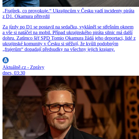
„Frajírek, co provokuje.“ Ukrajincům v Česku vadí incidenty piráta
z D1. Okamura přitvrdil
Za jízdy po D1 se postavil na sedačku, vykláněl se střešním oknem
a vše si natáčel na mobil. Případ ukrajinského piráta silnic má další
dohru. Zatímco šéf SPD Tomio Okamura žádá jeho deportaci, lidé z
ukrajinské komunity v Česku si stěžují, že kvůli podobným
„frajerům“ dopadají předsudky na všechny jejich krajany.
Aktuálně.cz - Zprávy
dnes, 03:30