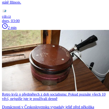
státě Illinois.
cdr.cz
dnes, 03:00
2 min
Retro kvíz o předmětech z dob socialismu: Pokud poznáte všech 10
věcí, nejspíše jste je používali denně
Domácnosti v Československu vypadaly ještě před několika