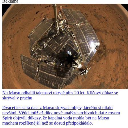
Reklama
Na Marsu odhalili tajemství ukryté přes 20 let. Klíčový důkaz se
skrýval v prachu
Dvacet let stará data z Marsu skrývala objev, kterého si nikdo
nevšiml. Vědci totiž až díky nové analýze archivních dat z roveru
Spirit objevili důkazy, že kapalná voda mohla být na Marsu
mnohem rozšířenější, než se dosud předpokládalo.