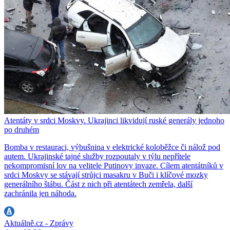
Atentáty v srdci Moskvy. Ukrajinci likvidují ruské generály jednoho
po druhém
Bomba v restauraci, výbušnina v elektrické koloběžce či nálož pod
autem. Ukrajinské tajné služby rozpoutaly v týlu nepřítele
nekompromisní lov na velitele Putinovy invaze. Cílem atentátníků v
srdci Moskvy se stávají strůjci masakru v Buči i klíčové mozky
generálního štábu. Část z nich při atentátech zemřela, další
zachránila jen náhoda.
Aktuálně.cz - Zprávy