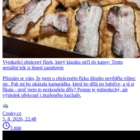
Vynikající obrácený řízek, který klasiku strčí do kapsy: Tento
geniální trik si ihned zamilujete
Přiznám se vám, že jsem o obráceném řízku dlouho nevěděla vůbec
nic. Pak mi ho ukázala kamarádka, která ho dělá po babičce, a já si
říkala - proč jsem to nezkoušela dřív? Postup je jednoduchý, ale
výsledek překvapí i zkušeného kuchaře.
Cooky.cz
5. 8. 2026, 22:48
5 min