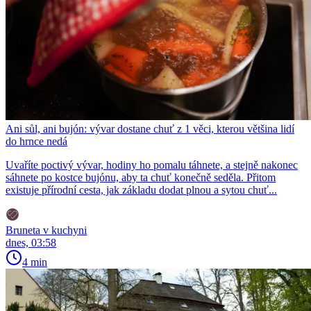
Ani sůl, ani bujón: vývar dostane chuť z 1 věci, kterou většina lidí
do hrnce nedá
Uvaříte poctivý vývar, hodiny ho pomalu táhnete, a stejně nakonec
sáhnete po kostce bujónu, aby ta chuť konečně seděla. Přitom
existuje přírodní cesta, jak základu dodat plnou a sytou chuť...
Bruneta v kuchyni
dnes, 03:58
4 min