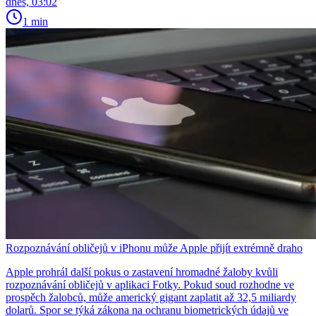
dnes, 03:02
1 min
Rozpoznávání obličejů v iPhonu může Apple přijít extrémně draho
Apple prohrál další pokus o zastavení hromadné žaloby kvůli
rozpoznávání obličejů v aplikaci Fotky. Pokud soud rozhodne ve
prospěch žalobců, může americký gigant zaplatit až 32,5 miliardy
dolarů. Spor se týká zákona na ochranu biometrických údajů ve