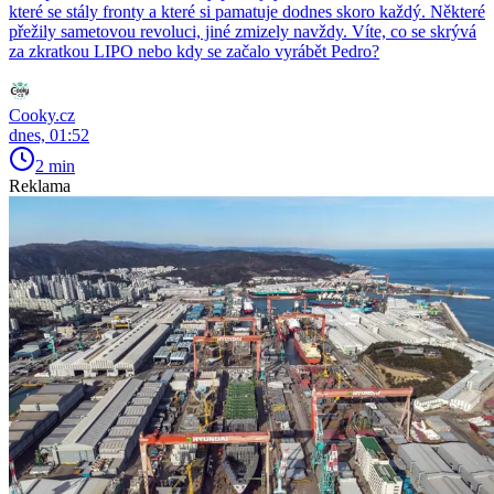
které se stály fronty a které si pamatuje dodnes skoro každý. Některé
přežily sametovou revoluci, jiné zmizely navždy. Víte, co se skrývá
za zkratkou LIPO nebo kdy se začalo vyrábět Pedro?
Cooky.cz
dnes, 01:52
2 min
Reklama