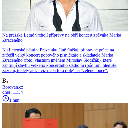
Na pražské Letné vrcholí přípravy na obří koncert zpěváka Marka
Ztraceného
Na Letenské pláni v Praze aktuálně finišují přípravné práce na
zítřejší velký koncert popového písničkáře a skladatele Marka
Ztraceného (foto; vlastním jménem Miroslav Slodičák), které
zahrnují stavbu velkého koncertního stadionu (pódium, hlediště,
zázemí, toalety atd. - viz malá foto dole) na "zelené louce".
Borovan.cz
dnes, 11:34
1 min