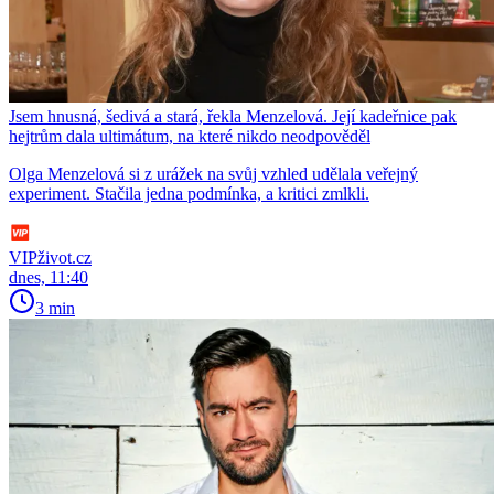
Jsem hnusná, šedivá a stará, řekla Menzelová. Její kadeřnice pak
hejtrům dala ultimátum, na které nikdo neodpověděl
Olga Menzelová si z urážek na svůj vzhled udělala veřejný
experiment. Stačila jedna podmínka, a kritici zmlkli.
VIPživot.cz
dnes, 11:40
3 min