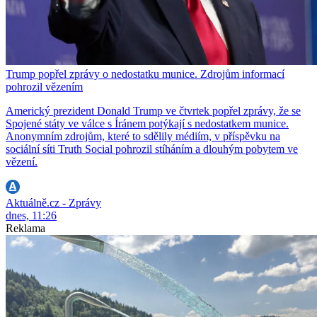
Trump popřel zprávy o nedostatku munice. Zdrojům informací
pohrozil vězením
Americký prezident Donald Trump ve čtvrtek popřel zprávy, že se
Spojené státy ve válce s Íránem potýkají s nedostatkem munice.
Anonymním zdrojům, které to sdělily médiím, v příspěvku na
sociální síti Truth Social pohrozil stíháním a dlouhým pobytem ve
vězení.
Aktuálně.cz - Zprávy
dnes, 11:26
Reklama