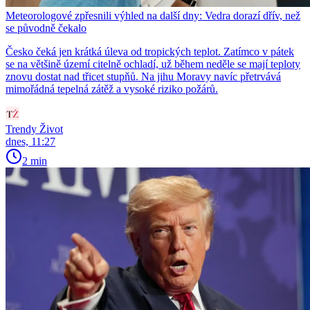
Meteorologové zpřesnili výhled na další dny: Vedra dorazí dřív, než
se původně čekalo
Česko čeká jen krátká úleva od tropických teplot. Zatímco v pátek
se na většině území citelně ochladí, už během neděle se mají teploty
znovu dostat nad třicet stupňů. Na jihu Moravy navíc přetrvává
mimořádná tepelná zátěž a vysoké riziko požárů.
Trendy Život
dnes, 11:27
2 min