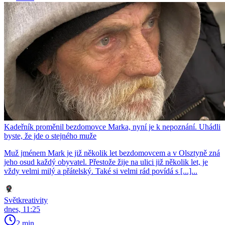
Kadeřník proměnil bezdomovce Marka, nyní je k nepoznání. Uhádli
byste, že jde o stejného muže
Muž jménem Mark je již několik let bezdomovcem a v Olsztyně zná
jeho osud každý obyvatel. Přestože žije na ulici již několik let, je
vždy velmi milý a přátelský. Také si velmi rád povídá s [...]...
Světkreativity
dnes, 11:25
2 min