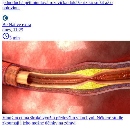
jednoduchá pětiminutová rozcvička dokáže riziko snížit až o
polovinu.
Be Native extra
dnes, 11:29
3 min
Vinný ocet má široké využití především v kuchyni. Některé studie
zkoumají i jeho možné účinky na zdraví