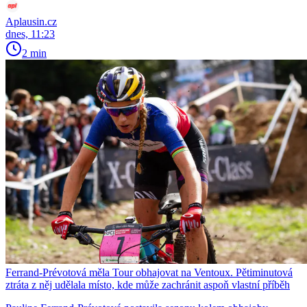
Aplausin.cz
dnes, 11:23
2 min
Ferrand-Prévotová měla Tour obhajovat na Ventoux. Pětiminutová
ztráta z něj udělala místo, kde může zachránit aspoň vlastní příběh