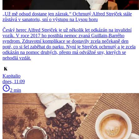
„Už mě odsud dostane jen zázrak.“ Ochrnutý Alfred Strejček stále
zůstává v sanatoriu, sní o výstupu na Lysou horu
Český herec Alfred Strejček je už několik let odkázán na invalidní
vozík. V roce 2017 ho postihla nemoc zvaná Guillain-Barrého
syndrom. Zdravotní komplikace se dostavily zcela nečekaně den
poté, co si šel zaběhat do parku. Nyní je Strejček ochrnutý a je zcela
odkázán na pomoc druhých, přesto má odvážné sny, kterých se
nehodlá vzdát.
Kapitalio
dnes, 11:09
2 min