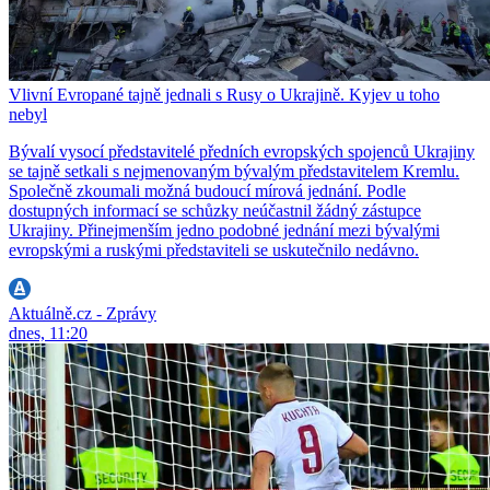
Vlivní Evropané tajně jednali s Rusy o Ukrajině. Kyjev u toho
nebyl
Bývalí vysocí představitelé předních evropských spojenců Ukrajiny
se tajně setkali s nejmenovaným bývalým představitelem Kremlu.
Společně zkoumali možná budoucí mírová jednání. Podle
dostupných informací se schůzky neúčastnil žádný zástupce
Ukrajiny. Přinejmenším jedno podobné jednání mezi bývalými
evropskými a ruskými představiteli se uskutečnilo nedávno.
Aktuálně.cz - Zprávy
dnes, 11:20