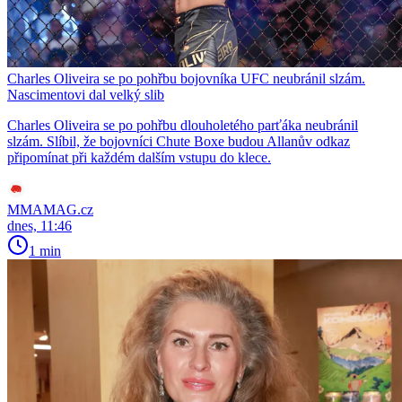
Charles Oliveira se po pohřbu bojovníka UFC neubránil slzám.
Nascimentovi dal velký slib
Charles Oliveira se po pohřbu dlouholetého parťáka neubránil
slzám. Slíbil, že bojovníci Chute Boxe budou Allanův odkaz
připomínat při každém dalším vstupu do klece.
MMAMAG.cz
dnes, 11:46
1 min