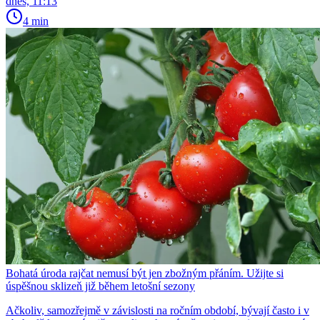
dnes, 11:13
4 min
Bohatá úroda rajčat nemusí být jen zbožným přáním. Užijte si
úspěšnou sklizeň již během letošní sezony
Ačkoliv, samozřejmě v závislosti na ročním období, bývají často i v