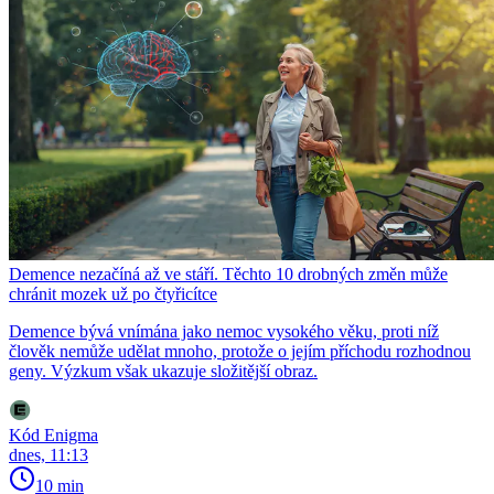
Demence nezačíná až ve stáří. Těchto 10 drobných změn může
chránit mozek už po čtyřicítce
Demence bývá vnímána jako nemoc vysokého věku, proti níž
člověk nemůže udělat mnoho, protože o jejím příchodu rozhodnou
geny. Výzkum však ukazuje složitější obraz.
Kód Enigma
dnes, 11:13
10 min