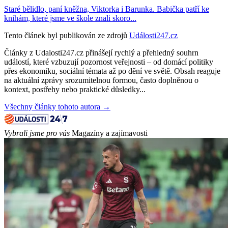
Staré bělidlo, paní kněžna, Viktorka i Barunka. Babička patří ke
knihám, které jsme ve škole znali skoro...
Tento článek byl publikován ze zdrojů
Události247.cz
Články z Udalosti247.cz přinášejí rychlý a přehledný souhrn
událostí, které vzbuzují pozornost veřejnosti – od domácí politiky
přes ekonomiku, sociální témata až po dění ve světě. Obsah reaguje
na aktuální zprávy srozumitelnou formou, často doplněnou o
kontext, postřehy nebo praktické důsledky...
Všechny články tohoto autora →
Vybrali jsme pro vás
Magazíny a zajímavosti