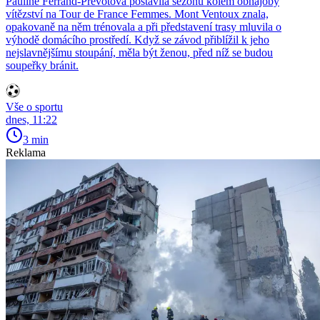
Pauline Ferrand-Prévotová postavila sezonu kolem obhajoby
vítězství na Tour de France Femmes. Mont Ventoux znala,
opakovaně na něm trénovala a při představení trasy mluvila o
výhodě domácího prostředí. Když se závod přiblížil k jeho
nejslavnějšímu stoupání, měla být ženou, před níž se budou
soupeřky bránit.
Vše o sportu
dnes, 11:22
3 min
Reklama