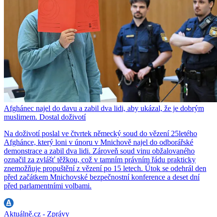
Afghánec najel do davu a zabil dva lidi, aby ukázal, že je dobrým
muslimem. Dostal doživotí
Na doživotí poslal ve čtvrtek německý soud do vězení 25letého
Afghánce, který loni v únoru v Mnichově najel do odborářské
demonstrace a zabil dva lidi. Zároveň soud vinu obžalovaného
označil za zvlášť těžkou, což v tamním právním řádu prakticky
znemožňuje propuštění z vězení po 15 letech. Útok se odehrál den
před začátkem Mnichovské bezpečnostní konference a deset dní
před parlamentními volbami.
Aktuálně.cz - Zprávy