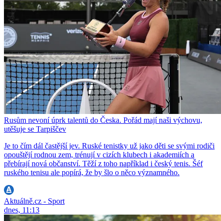
Rusům nevoní úprk talentů do Česka. Pořád mají naši výchovu,
utěšuje se Tarpiščev
Je to čím dál častější jev. Ruské tenistky už jako děti se svými rodiči
opouštějí rodnou zem, trénují v cizích klubech i akademiích a
přebírají nová občanství. Těží z toho například i český tenis. Šéf
ruského tenisu ale popírá, že by šlo o něco významného.
Aktuálně.cz - Sport
dnes, 11:13