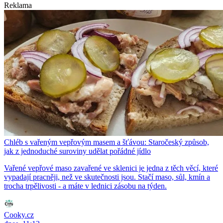
Reklama
Chléb s vařeným vepřovým masem a šťávou: Staročeský způsob,
jak z jednoduché suroviny udělat pořádné jídlo
Vařené vepřové maso zavařené ve sklenici je jedna z těch věcí, které
vypadají pracněji, než ve skutečnosti jsou. Stačí maso, sůl, kmín a
trocha trpělivosti - a máte v lednici zásobu na týden.
Cooky.cz