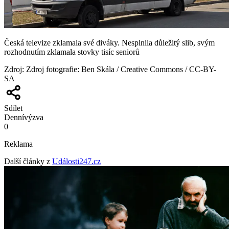
Česká televize zklamala své diváky. Nesplnila důležitý slib, svým
rozhodnutím zklamala stovky tisíc seniorů
Zdroj
:
Zdroj fotografie: Ben Skála / Creative Commons / CC-BY-
SA
Sdílet
Denní
výzva
0
Reklama
Další články z
Události247.cz