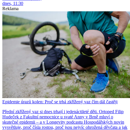
dnes, 11:30
Reklama
Epidemie úrazů kolen: Proč se trhá zkřížený vaz čím dál častěji
Přední zkřížený vaz si dnes trhají i jedenáctileté děti. Ortoped Filip
Hudeček z Fakultní nemocnice u svaté Anny v Brně mluví o
skutečné epidemii – a v Longevity podcastu Hospodářských novin
vysvětluje, proč čísla rostou, proč jsou nejvíc ohrožená děvčata a jak