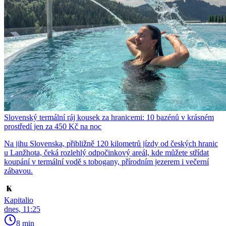
Slovenský termální ráj kousek za hranicemi: 10 bazénů v krásném
prostředí jen za 450 Kč na noc
Na jihu Slovenska, přibližně 120 kilometrů jízdy od českých hranic
u Lanžhota, čeká rozlehlý odpočinkový areál, kde můžete střídat
koupání v termální vodě s tobogany, přírodním jezerem i večerní
zábavou.
Kapitalio
dnes, 11:25
8 min