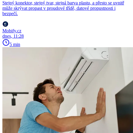
Stejný konektor, stejný tvar, stejná barva plastu, a přesto se uvnitř
může skrývat propast v proudové třídě, datové propustnosti i
bezpečí.
Mobify.cz
dnes, 11:28
5 min