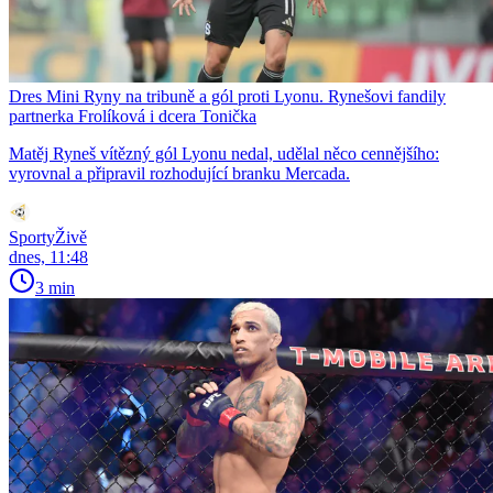
Dres Mini Ryny na tribuně a gól proti Lyonu. Rynešovi fandily
partnerka Frolíková i dcera Tonička
Matěj Ryneš vítězný gól Lyonu nedal, udělal něco cennějšího:
vyrovnal a připravil rozhodující branku Mercada.
SportyŽivě
dnes, 11:48
3 min