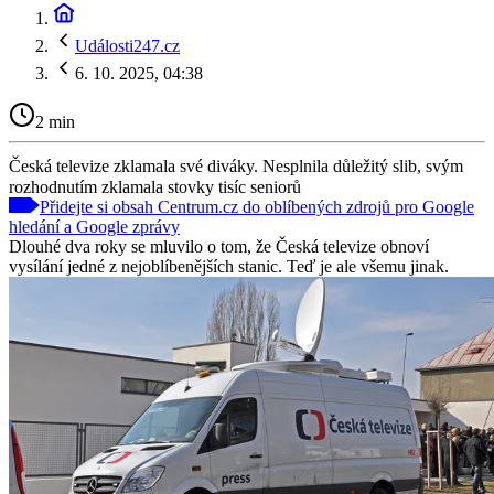
Události247.cz
6. 10. 2025, 04:38
2 min
Česká televize zklamala své diváky. Nesplnila důležitý slib, svým
rozhodnutím zklamala stovky tisíc seniorů
Přidejte si obsah Centrum.cz do oblíbených zdrojů pro Google
hledání a Google zprávy
Dlouhé dva roky se mluvilo o tom, že Česká televize obnoví
vysílání jedné z nejoblíbenějších stanic. Teď je ale všemu jinak.