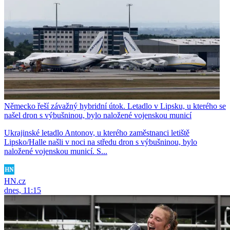
Německo řeší závažný hybridní útok. Letadlo v Lipsku, u kterého se
našel dron s výbušninou, bylo naložené vojenskou municí
Ukrajinské letadlo Antonov, u kterého zaměstnanci letiště
Lipsko/Halle našli v noci na středu dron s výbušninou, bylo
naložené vojenskou municí. S...
HN.cz
dnes, 11:15