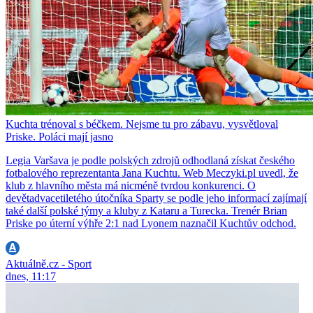
Kuchta trénoval s béčkem. Nejsme tu pro zábavu, vysvětloval
Priske. Poláci mají jasno
Legia Varšava je podle polských zdrojů odhodlaná získat českého
fotbalového reprezentanta Jana Kuchtu. Web Meczyki.pl uvedl, že
klub z hlavního města má nicméně tvrdou konkurenci. O
devětadvacetiletého útočníka Sparty se podle jeho informací zajímají
také další polské týmy a kluby z Kataru a Turecka. Trenér Brian
Priske po úterní výhře 2:1 nad Lyonem naznačil Kuchtův odchod.
Aktuálně.cz - Sport
dnes, 11:17