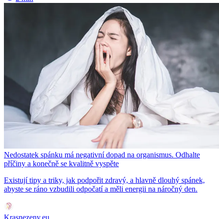
Nedostatek spánku má negativní dopad na organismus. Odhalte
příčiny a konečně se kvalitně vyspěte
Existují tipy a triky, jak podpořit zdravý, a hlavně dlouhý spánek,
abyste se ráno vzbudili odpočatí a měli energii na náročný den.
Krasnezeny.eu