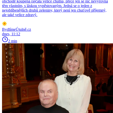
obchodě koupená rajčata velice chutná, přece jen se nic nevyrovná
těm vlastním, s láskou vypěstovaným. Jedná se o jeden z
nejoblíbenějších druhů zeleniny, který není jen chuťově příjemný,
ale také velice zdravý.
BydlímeÚtulně.cz
dnes, 11:12
2 min