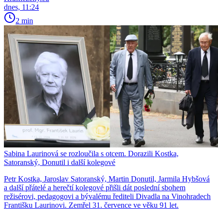
dnes, 11:24
2 min
Sabina Laurinová se rozloučila s otcem. Dorazili Kostka,
Satoranský, Donutil i další kolegové
Petr Kostka, Jaroslav Satoranský, Martin Donutil, Jarmila Hybšová
a další přátelé a herečtí kolegové přišli dát poslední sbohem
režisérovi, pedagogovi a bývalému řediteli Divadla na Vinohradech
Františku Laurinovi. Zemřel 31. července ve věku 91 let.