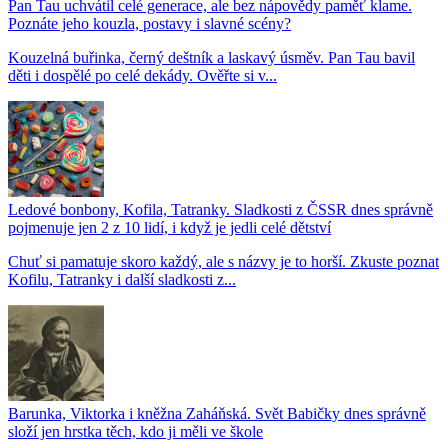
Pan Tau uchvátil celé generace, ale bez nápovědy paměť klame.
Poznáte jeho kouzla, postavy i slavné scény?
Kouzelná buřinka, černý deštník a laskavý úsměv. Pan Tau bavil
děti i dospělé po celé dekády. Ověřte si v...
Ledové bonbony, Kofila, Tatranky. Sladkosti z ČSSR dnes správně
pojmenuje jen 2 z 10 lidí, i když je jedli celé dětství
Chuť si pamatuje skoro každý, ale s názvy je to horší. Zkuste poznat
Kofilu, Tatranky i další sladkosti z...
Barunka, Viktorka i kněžna Zaháňská. Svět Babičky dnes správně
složí jen hrstka těch, kdo ji měli ve škole