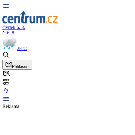
čtvrtek 6. 8.
čt 6. 8.
28°C
Přihlášení
Reklama