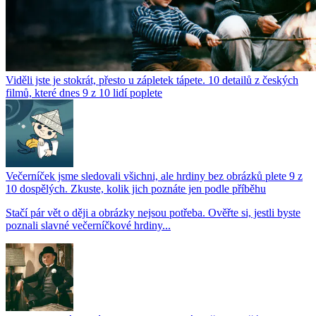
Viděli jste je stokrát, přesto u zápletek tápete. 10 detailů z českých
filmů, které dnes 9 z 10 lidí poplete
Večerníček jsme sledovali všichni, ale hrdiny bez obrázků plete 9 z
10 dospělých. Zkuste, kolik jich poznáte jen podle příběhu
Stačí pár vět o ději a obrázky nejsou potřeba. Ověřte si, jestli byste
poznali slavné večerníčkové hrdiny...