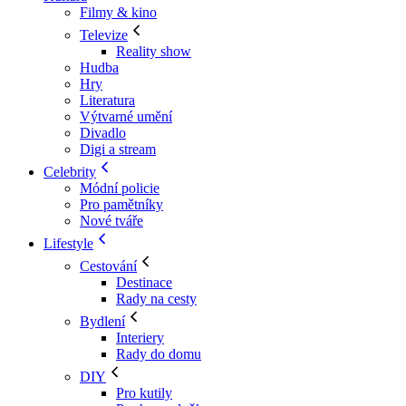
Filmy & kino
Televize
Reality show
Hudba
Hry
Literatura
Výtvarné umění
Divadlo
Digi a stream
Celebrity
Módní policie
Pro pamětníky
Nové tváře
Lifestyle
Cestování
Destinace
Rady na cesty
Bydlení
Interiery
Rady do domu
DIY
Pro kutily