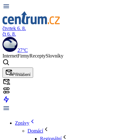
čtvrtek 6. 8.
čt 6. 8.
27°C
Internet
Firmy
Recepty
Slovníky
Přihlášení
Zprávy
Domácí
Regionální