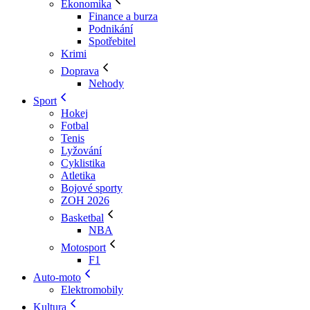
Ekonomika
Finance a burza
Podnikání
Spotřebitel
Krimi
Doprava
Nehody
Sport
Hokej
Fotbal
Tenis
Lyžování
Cyklistika
Atletika
Bojové sporty
ZOH 2026
Basketbal
NBA
Motosport
F1
Auto-moto
Elektromobily
Kultura