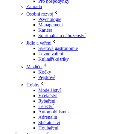
Pro hospodyňky
Zahrada
Osobní rozvoj
Psychologie
Management
Kariéra
Spiritualita a náboženství
Jídlo a vaření
Světová gastronomie
Levné vaření
Kulinářské triky
Mazlíčci
Kočky
Pejskové
Hobby
Modelářství
Včelařství
Rybaření
Letectví
Automobilismus
Adrenalin
Sběratelství
Houbaření