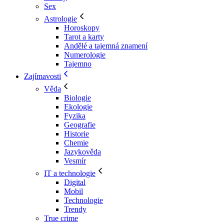
Sex
Astrologie
Horoskopy
Tarot a karty
Andělé a tajemná znamení
Numerologie
Tajemno
Zajímavosti
Věda
Biologie
Ekologie
Fyzika
Geografie
Historie
Chemie
Jazykověda
Vesmír
IT a technologie
Digital
Mobil
Technologie
Trendy
True crime