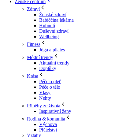
Ženské centrum
Zdraví
Ženské zdraví
Babiččina lékárna
Hubnutí
Duševní zdraví
Wellbeing
Fitness
Jóga a pilates
Módní trendy
Aktuální trendy
Doplňky
Krása
Péče o pleť
Péče o tělo
Vlasy
Nehty
Příběhy ze života
Inspirativní ženy
Rodina & komunita
Výchova
Přátelství
Vztahy