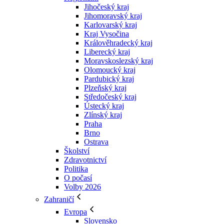
Jihočeský kraj
Jihomoravský kraj
Karlovarský kraj
Kraj Vysočina
Králověhradecký kraj
Liberecký kraj
Moravskoslezský kraj
Olomoucký kraj
Pardubický kraj
Plzeňský kraj
Středočeský kraj
Ústecký kraj
Zlínský kraj
Praha
Brno
Ostrava
Školství
Zdravotnictví
Politika
O počasí
Volby 2026
Zahraničí
Evropa
Slovensko