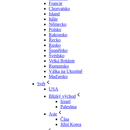
Francie
Chorvatsko
Island
Itálie
Německo
Polsko
Rakousko
Řecko
Rusko
Španělsko
Švédsko
Velká Británie
Rumunsko
Válka na Ukrajině
Maďarsko
Svět
USA
Blízký východ
Izrael
Palestina
Asie
Čína
Jižní Korea