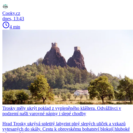
Cooky.cz
dnes, 13:43
4 min
Trosky měly ukrýt poklad z vypleněného kláštera. Odvážlivci v
podzemí našli varovné nápisy i slepé chodby
Hrad Trosky ukrývá spletitý labyrint plný slepých uliček a vzkazů
vytesaných do skály. Cestu k obrovskému bohatství blokují hluboké