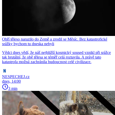
Obří těleso narazilo do Země a zrodil se Měsíc. Bez katastrofické
srážky bychom tu dneska nebyli
Vědci dnes vědí, že náš nejbližší kosmický soused vznikl při srážce
tak brutální, že obě tělesa se téměř celá roztavila. A právě tato
katastrofa možná zachránila budoucnost celé civilizace.
NESPECHEJ.cz
dnes, 14:00
3 min