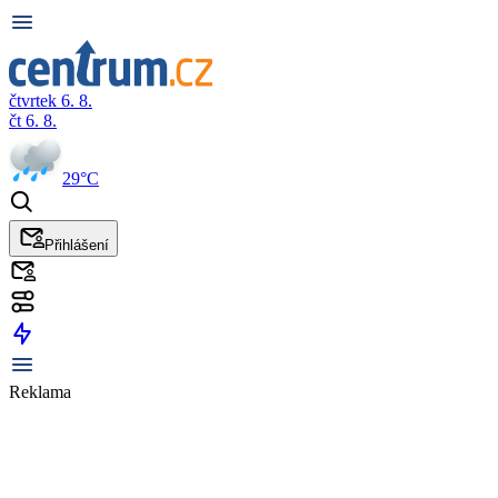
čtvrtek 6. 8.
čt 6. 8.
29°C
Přihlášení
Reklama