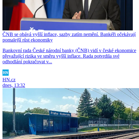
ČNB se obává vyšší inflace, sazby zatím nemění. Bankéři očekávají
pomalejší růst ekonomiky
Bankovní rada České národní banky (ČNB) vidí v české ekonomice
převažující rizika ve směru vyšší inflace. Rada potvrdila své
odhodlání pokračovat v...
HN.cz
dnes, 13:32