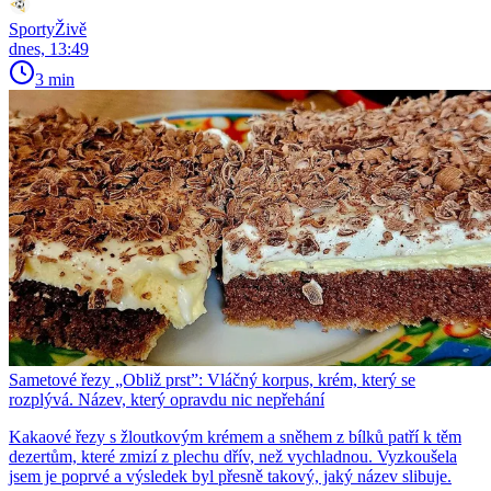
SportyŽivě
dnes, 13:49
3 min
Sametové řezy „Obliž prst”: Vláčný korpus, krém, který se
rozplývá. Název, který opravdu nic nepřehání
Kakaové řezy s žloutkovým krémem a sněhem z bílků patří k těm
dezertům, které zmizí z plechu dřív, než vychladnou. Vyzkoušela
jsem je poprvé a výsledek byl přesně takový, jaký název slibuje.