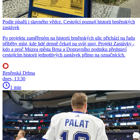
Podle písařů i slavného vědce. Cestující poznají historii brněnských
zastávek
Po projektu zaměřeném na historii brněnských ulic přichází na řadu
příběhy míst, kde lidé denně čekají na svůj spoj. Projekt Zastávky -
kdo a proč Muzea města Brna a Dopravního podniku představí
cestujícím historii jednotlivých zastávek přímo na označnících.
Brněnská Drbna
dnes, 13:30
1 min