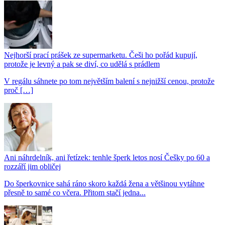
Nejhorší prací prášek ze supermarketu. Češi ho pořád kupují,
protože je levný a pak se diví, co udělá s prádlem
V regálu sáhnete po tom největším balení s nejnižší cenou, protože
proč […]
Ani náhrdelník, ani řetízek: tenhle šperk letos nosí Češky po 60 a
rozzáří jim obličej
Do šperkovnice sahá ráno skoro každá žena a většinou vytáhne
přesně to samé co včera. Přitom stačí jedna...