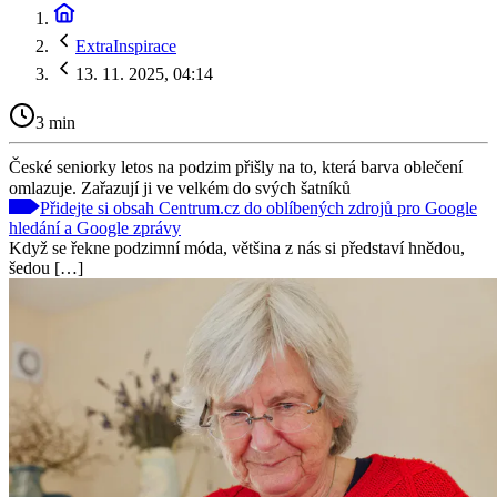
ExtraInspirace
13. 11. 2025, 04:14
3 min
České seniorky letos na podzim přišly na to, která barva oblečení
omlazuje. Zařazují ji ve velkém do svých šatníků
Přidejte si obsah Centrum.cz do oblíbených zdrojů pro Google
hledání a Google zprávy
Když se řekne podzimní móda, většina z nás si představí hnědou,
šedou […]