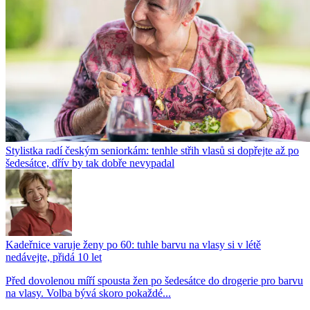
Stylistka radí českým seniorkám: tenhle střih vlasů si dopřejte až po
šedesátce, dřív by tak dobře nevypadal
Kadeřnice varuje ženy po 60: tuhle barvu na vlasy si v létě
nedávejte, přidá 10 let
Před dovolenou míří spousta žen po šedesátce do drogerie pro barvu
na vlasy. Volba bývá skoro pokaždé...