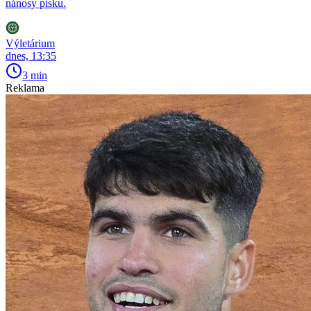
nánosy písku.
Výletárium
dnes, 13:35
3 min
Reklama