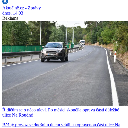
Aktuálně.cz - Zprávy
dnes, 14:03
Reklama
Řidičům se o něco uleví. Po měsíci skončila oprava části důležité
ulice Na Roudné
Běžný provoz se dnešním dnem vrátil na opravenou část ulice Na