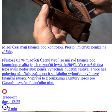
Mladí Češi mají finance pod kontrolou. Přesto jim chybí peníze na
zážitky
Přestože 83 % mladých Čechů tvrdí, že má své finance pod
kontrolou, realita jejich rozpočtů bývá složitější. Více než třetina
letos kvůli nedostatku peněz vynechala hudební festival a více než
polovina už někdy zažila pocit sociálního vyloučení kvůli své
finanční situaci. Vyplývá to z průzkumu agentury Ipsos pro
Garanční systém finančního trhu.
Trade-off
dnes, 13:25
2 min