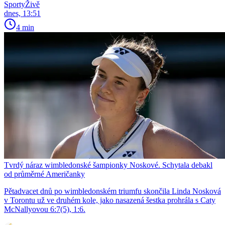
SportyŽivě
dnes, 13:51
4 min
Tvrdý náraz wimbledonské šampionky Noskové. Schytala debakl
od průměrné Američanky
Pětadvacet dnů po wimbledonském triumfu skončila Linda Nosková
v Torontu už ve druhém kole, jako nasazená šestka prohrála s Caty
McNallyovou 6:7(5), 1:6.