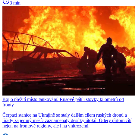
3 min
Boj o přežití místo tankování. Rusové pálí i stovky kilometrů od
fronty
Čerpací stanice na Ukrajině se staly dalším cílem ruských dronů a
úřady za jediný měsíc zaznamenaly desítky útoků. Údery přitom cílí
nejen na frontové regiony, ale i na vnitrozemí.