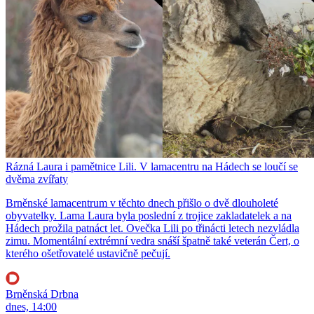
Rázná Laura i pamětnice Lili. V lamacentru na Hádech se loučí se
dvěma zvířaty
Brněnské lamacentrum v těchto dnech přišlo o dvě dlouholeté
obyvatelky. Lama Laura byla poslední z trojice zakladatelek a na
Hádech prožila patnáct let. Ovečka Lili po třinácti letech nezvládla
zimu. Momentální extrémní vedra snáší špatně také veterán Čert, o
kterého ošetřovatelé ustavičně pečují.
Brněnská Drbna
dnes, 14:00