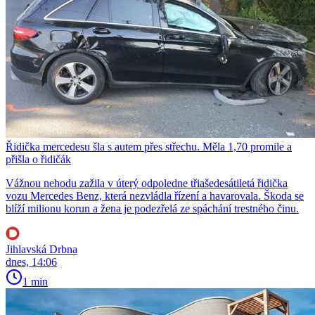
Řidička mercedesu šla s autem přes střechu. Měla 1,70 promile a
přišla o řidičák
Vážnou nehodu zažila v úterý odpoledne třiašedesátiletá řidička
vozu Mercedes Benz, která nezvládla řízení a havarovala. Škoda se
blíží milionu korun a žena je podezřelá ze spáchání trestného činu.
Jihlavská Drbna
dnes, 14:06
1 min