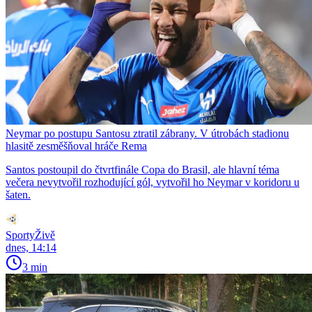
Neymar po postupu Santosu ztratil zábrany. V útrobách stadionu
hlasitě zesměšňoval hráče Rema
Santos postoupil do čtvrtfinále Copa do Brasil, ale hlavní téma
večera nevytvořil rozhodující gól, vytvořil ho Neymar v koridoru u
šaten.
SportyŽivě
dnes, 14:14
3 min