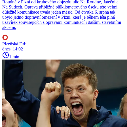
Roudné v Plzni od kruhového objezdu ulic Na Roudné, Jateční a
Na Sudech. Oprava přibližně půlkilometrového úseku této velmi
důležité komunikace trvala jeden měsíc. Od čtvrtka 6. srpna tak
ubylo jedno dopravní omezení v Plzni, která je během léta plná
uzavírek souvisejících s opravami komunikací i dalšími stavebními
akcemi.
Plzeňská Drbna
dnes, 14:02
1 min