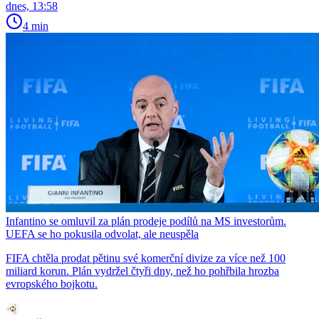
dnes, 13:58
4 min
Infantino se omluvil za plán prodeje podílů na MS investorům.
UEFA se ho pokusila odvolat, ale neuspěla
FIFA chtěla prodat pětinu své komerční divize za více než 100
miliard korun. Plán vydržel čtyři dny, než ho pohřbila hrozba
evropského bojkotu.