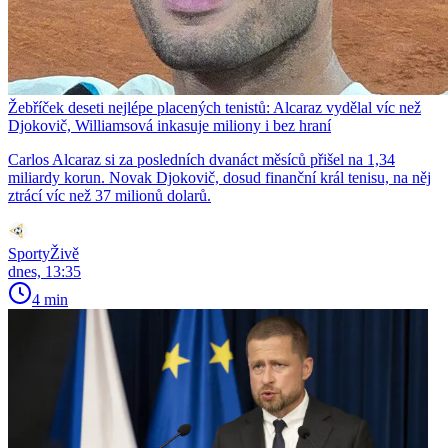
Žebříček deseti nejlépe placených tenistů: Alcaraz vydělal víc než
Djokovič, Williamsová inkasuje miliony i bez hraní
Carlos Alcaraz si za posledních dvanáct měsíců přišel na 1,34
miliardy korun. Novak Djokovič, dosud finanční král tenisu, na něj
ztrácí víc než 37 milionů dolarů.
SportyŽivě
dnes, 13:35
4 min