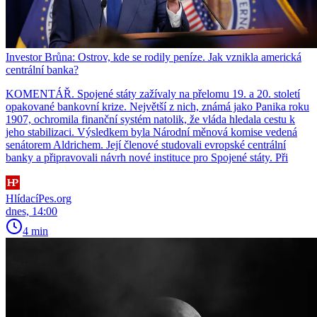
Investor Brůna: Ostrov, kde se rodily peníze. Jak vznikla americká
centrální banka?
KOMENTÁŘ. Spojené státy zažívaly na přelomu 19. a 20. století
opakované bankovní krize. Největší z nich, známá jako Panika roku
1907, ochromila finanční systém natolik, že vláda hledala cestu k
jeho stabilizaci. Výsledkem byla Národní měnová komise vedená
senátorem Aldrichem. Její členové studovali evropské centrální
banky a připravovali návrh nové instituce pro Spojené státy. Při
HlídacíPes.org
dnes, 14:00
4 min