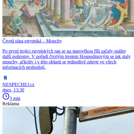
Čtvrtá rána egyptská – Mouchy
Po první trojici egyptských ran se na starověkou říši začaly snášet
další pohromy. V pořadí čtvrtým trestem Hospodinovým se tak staly
mouchy, ačkoliv i v této oblasti se jednotlivé zdroje ve všech
informacích neshodují.
NESPECHEJ.cz
dnes, 13:30
3 min
Reklama