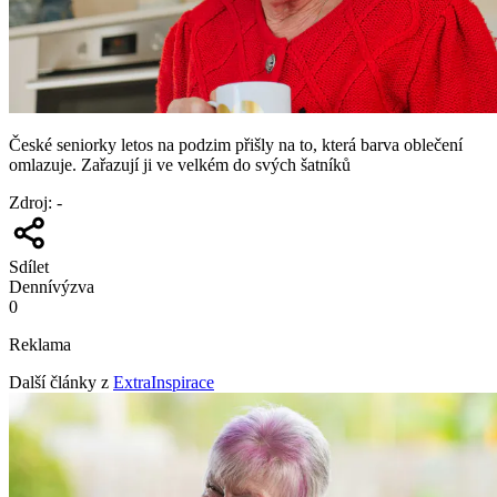
České seniorky letos na podzim přišly na to, která barva oblečení
omlazuje. Zařazují ji ve velkém do svých šatníků
Zdroj
:
-
Sdílet
Denní
výzva
0
Reklama
Další články z
ExtraInspirace