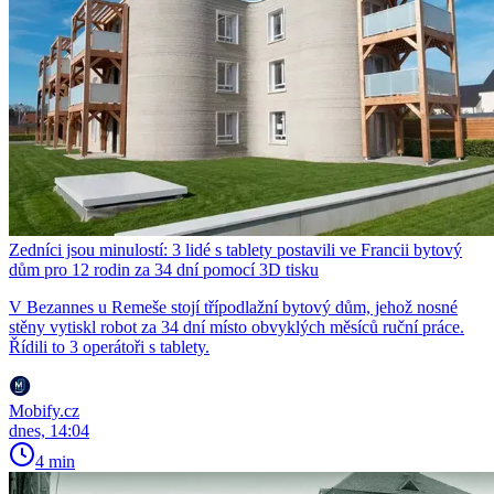
Zedníci jsou minulostí: 3 lidé s tablety postavili ve Francii bytový
dům pro 12 rodin za 34 dní pomocí 3D tisku
V Bezannes u Remeše stojí třípodlažní bytový dům, jehož nosné
stěny vytiskl robot za 34 dní místo obvyklých měsíců ruční práce.
Řídili to 3 operátoři s tablety.
Mobify.cz
dnes, 14:04
4 min