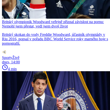
Britský olympionik Woodward veřejně přiznal závislost na pornu:
Nemohl jsem přestat, vedl jsem dvojí život
Britský skokan do vody Freddie Woodward, účastník olympiády v
Riu 2016, popsal v pořadu BBC World Service roky marného boje s
pornografií.
SportyŽivě
dnes, 14:00
4 min