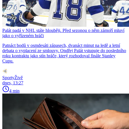
Palát padá v NHL stále hlouběji. Před sezonou o něm zámoří mluví
jako o vyřízeném hráči
Patnáct bodů v osmdesáti zápasech, dvanáct minut na ledě a letní
debata o vyplacení ze smlouvy. Ondřej Palát vstupuje do posledního
roku kontraktu jako stín hráče, který rozhodoval finále Stanley
Cupu.
SportyŽivě
dnes, 13:27
4 min