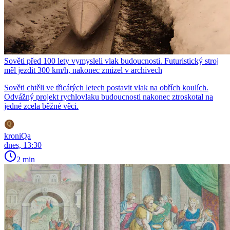
Sověti před 100 lety vymysleli vlak budoucnosti. Futuristický stroj
měl jezdit 300 km/h, nakonec zmizel v archivech
Sověti chtěli ve třicátých letech postavit vlak na obřích koulích.
Odvážný projekt rychlovlaku budoucnosti nakonec ztroskotal na
jedné zcela běžné věci.
kroniQa
dnes, 13:30
2 min