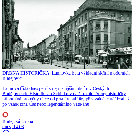
DRBNA HISTORIČKA: Lannovka byla výkladní skříní moderních
Budějovic
Lannova třída dnes patří k nejrušnějším ulicím v Českých
Budějovicích. Historik Jan Schinko v dalším díle Drbny historičky
připomíná proměny ulice od první republiky přes válečné události až
po vznik kina Čas nebo legendárního Vatikánu.
Budějcká Drbna
dnes, 14:03