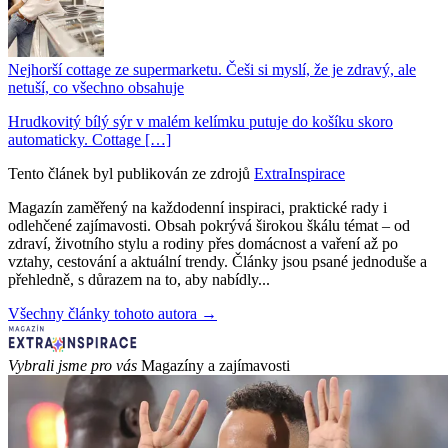
Nejhorší cottage ze supermarketu. Češi si myslí, že je zdravý, ale
netuší, co všechno obsahuje
Hrudkovitý bílý sýr v malém kelímku putuje do košíku skoro
automaticky. Cottage […]
Tento článek byl publikován ze zdrojů
ExtraInspirace
Magazín zaměřený na každodenní inspiraci, praktické rady i
odlehčené zajímavosti. Obsah pokrývá širokou škálu témat – od
zdraví, životního stylu a rodiny přes domácnost a vaření až po
vztahy, cestování a aktuální trendy. Články jsou psané jednoduše a
přehledně, s důrazem na to, aby nabídly...
Všechny články tohoto autora →
Vybrali jsme pro vás
Magazíny a zajímavosti