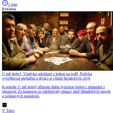
1 min
Reklama
U mě dobrý: Vladyka odcházel s ledem na tváři, Polívka
vysvětloval plešatění a diváci si všimli školáckých chyb
Komedie U mě dobrý přinesla štábu fyzickou bolest i zklamání z
obsazení. Za kamerou se odehrávaly situace plné filmařských omylů
a zajímavých paradoxů.
V Telce