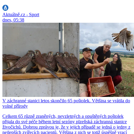
Aktuálně.cz - Sport
dnes, 05:38
V záchranné stanici letos skončilo 65 poštolek. Většina se vrátila do
volné přírody
Celkem 65 různě zraněných, nevzletných a opuštěných poštolek
přijala do své péče během letní sezóny plzeňská záchranná stanice
živočichů. Dobrou zprávou je, že v jejich případě se jedná o jedny z
nejlepších zvířecích pacientů. Většina z nich se totiž úspěšně vrací