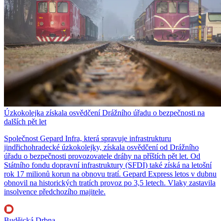
Úzkokolejka získala osvědčení Drážního úřadu o bezpečnosti na
dalších pět let
Společnost Gepard Infra, která spravuje infrastrukturu
jindřichohradecké úzkokolejky, získala osvědčení od Drážního
úřadu o bezpečnosti provozovatele dráhy na příštích pět let. Od
Státního fondu dopravní infrastruktury (SFDI) také získá na letošní
rok 17 milionů korun na obnovu tratí. Gepard Express letos v dubnu
obnovil na historických tratích provoz po 3,5 letech. Vlaky zastavila
insolvence předchozího majitele.
Budějcká Drbna