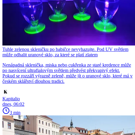
Tuhle zelenou skleničku po babičce nevyhazujte. Pod UV světlem
může odhalit uranové sklo, za které se platí zlatem
Nenápadná sklenička, miska nebo cukřenka ze staré kredence může
po nasvícení ultrafialovým světlem předvést překvapivý efekt.
Pokud se rozzáří výrazně zeleně, může jít o uranové sklo, které má v
českém sklářství dlouhou tradici.
Kapitalio
dnes, 06:02
3 min