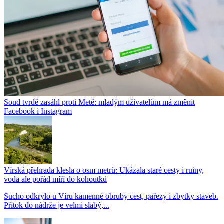
Soud tvrdě zasáhl proti Metě: mladým uživatelům má změnit
Facebook i Instagram
Vírská přehrada klesla o osm metrů: Ukázala staré cesty i ruiny,
voda ale pořád míří do kohoutků
Sucho odkrylo u Víru kamenné obruby cest, pařezy i zbytky staveb.
Přítok do nádrže je velmi slabý,...