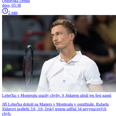
Ostravská Drbna
dnes, 05:38
2 min
Lehečku v Montrealu srazily chyby. S Jódarem uhrál jen šest gamů
Jiří Lehečka dohrál na Masters v Montrealu v osmifinále. Rafaelu
Jódarovi podlehl 3:6, 3:6, český tenista udělal 34 nevynucených
chyb.