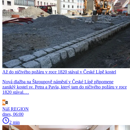
Až do ničivého požáru v roce 1820 stával v České Lípě kostel
Nová dlažba na Škroupově náměstí v České Lípě připomene
zaniklý kostel sv. Petra a Pavla, který tam do ničivého požáru v roce
1820 stával.…
Náš REGION
dnes, 06:00
2 min