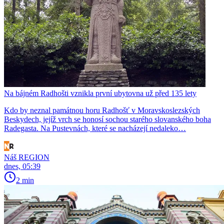
Na bájném Radhošti vznikla první ubytovna už před 135 lety
Kdo by neznal památnou horu Radhošť v Moravskoslezských
Beskydech, jejíž vrch se honosí sochou starého slovanského boha
Radegasta. Na Pustevnách, které se nacházejí nedaleko…
Náš REGION
dnes, 05:39
2 min