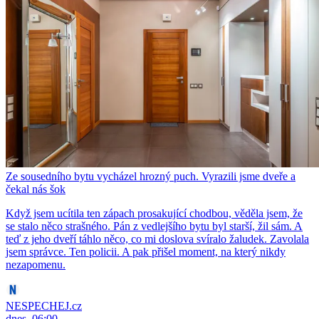
Ze sousedního bytu vycházel hrozný puch. Vyrazili jsme dveře a
čekal nás šok
Když jsem ucítila ten zápach prosakující chodbou, věděla jsem, že
se stalo něco strašného. Pán z vedlejšího bytu byl starší, žil sám. A
teď z jeho dveří táhlo něco, co mi doslova svíralo žaludek. Zavolala
jsem správce. Ten policii. A pak přišel moment, na který nikdy
nezapomenu.
NESPECHEJ.cz
dnes, 06:00