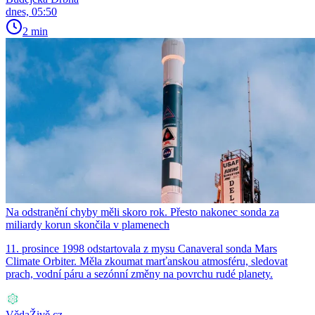
dnes, 05:50
2 min
Na odstranění chyby měli skoro rok. Přesto nakonec sonda za
miliardy korun skončila v plamenech
11. prosince 1998 odstartovala z mysu Canaveral sonda Mars
Climate Orbiter. Měla zkoumat marťanskou atmosféru, sledovat
prach, vodní páru a sezónní změny na povrchu rudé planety.
VědaŽivě.cz