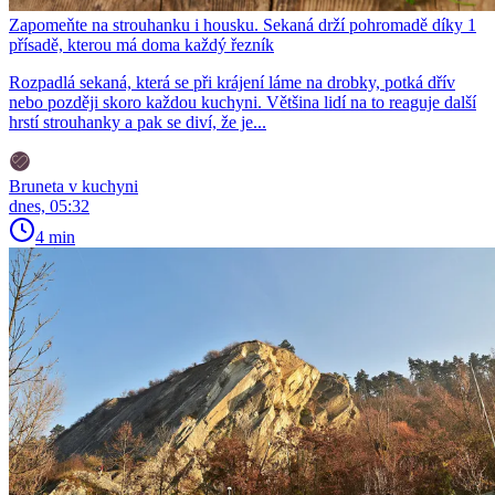
Zapomeňte na strouhanku i housku. Sekaná drží pohromadě díky 1
přísadě, kterou má doma každý řezník
Rozpadlá sekaná, která se při krájení láme na drobky, potká dřív
nebo později skoro každou kuchyni. Většina lidí na to reaguje další
hrstí strouhanky a pak se diví, že je...
Bruneta v kuchyni
dnes, 05:32
4 min