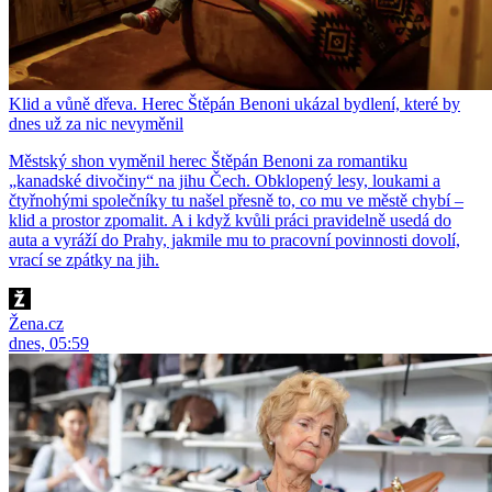
Klid a vůně dřeva. Herec Štěpán Benoni ukázal bydlení, které by
dnes už za nic nevyměnil
Městský shon vyměnil herec Štěpán Benoni za romantiku
„kanadské divočiny“ na jihu Čech. Obklopený lesy, loukami a
čtyřnohými společníky tu našel přesně to, co mu ve městě chybí –
klid a prostor zpomalit. A i když kvůli práci pravidelně usedá do
auta a vyráží do Prahy, jakmile mu to pracovní povinnosti dovolí,
vrací se zpátky na jih.
Žena.cz
dnes, 05:59