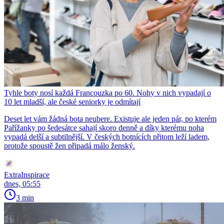
Tyhle boty nosí každá Francouzka po 60. Nohy v nich vypadají o
10 let mladší, ale české seniorky je odmítají
Deset let vám žádná bota neubere. Existuje ale jeden pár, po kterém
Pařížanky po šedesátce sahají skoro denně a díky kterému noha
vypadá delší a subtilnější. V českých botnících přitom leží ladem,
protože spoustě žen připadá málo ženský.
ExtraInspirace
dnes, 05:55
3 min