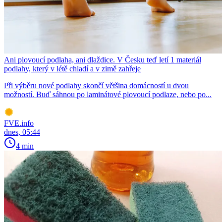
Ani plovoucí podlaha, ani dlaždice. V Česku teď letí 1 materiál
podlahy, který v létě chladí a v zimě zahřeje
Při výběru nové podlahy skončí většina domácností u dvou
možností. Buď sáhnou po laminátové plovoucí podlaze, nebo po...
FVE.info
dnes, 05:44
4 min