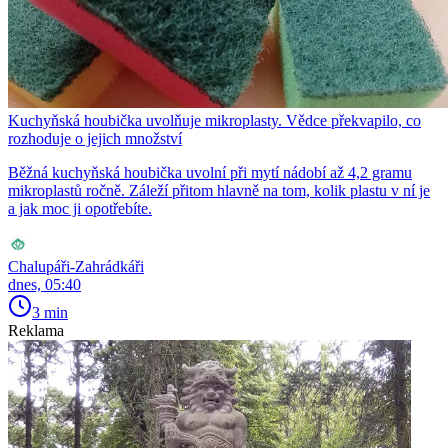
Kuchyňská houbička uvolňuje mikroplasty. Vědce překvapilo, co
rozhoduje o jejich množství
Běžná kuchyňská houbička uvolní při mytí nádobí až 4,2 gramu
mikroplastů ročně. Záleží přitom hlavně na tom, kolik plastu v ní je
a jak moc ji opotřebíte.
Chalupáři-Zahrádkáři
dnes, 05:40
3 min
Reklama