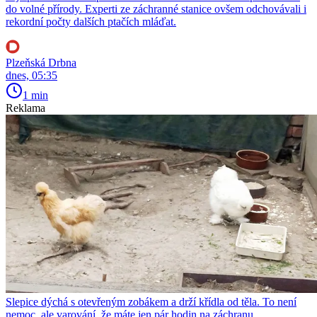
do volné přírody. Experti ze záchranné stanice ovšem odchovávali i
rekordní počty dalších ptačích mláďat.
Plzeňská Drbna
dnes, 05:35
1 min
Reklama
Slepice dýchá s otevřeným zobákem a drží křídla od těla. To není
nemoc, ale varování, že máte jen pár hodin na záchranu