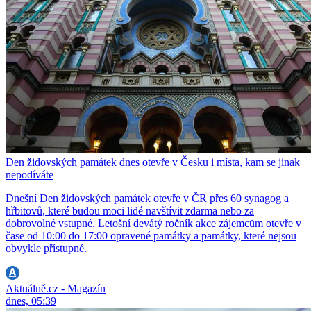
Den židovských památek dnes otevře v Česku i místa, kam se jinak
nepodíváte
Dnešní Den židovských památek otevře v ČR přes 60 synagog a
hřbitovů, které budou moci lidé navštívit zdarma nebo za
dobrovolné vstupné. Letošní devátý ročník akce zájemcům otevře v
čase od 10:00 do 17:00 opravené památky a památky, které nejsou
obvykle přístupné.
Aktuálně.cz - Magazín
dnes, 05:39