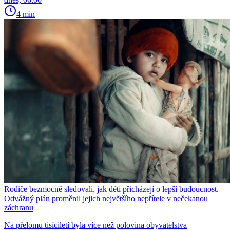
4 min
Rodiče bezmocně sledovali, jak děti přicházejí o lepší budoucnost.
Odvážný plán proměnil jejich největšího nepřítele v nečekanou
záchranu
Na přelomu tisíciletí byla více než polovina obyvatelstva