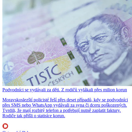
Podvodníci se vydávali za děti. Z rodičů vylákali přes milion korun
Moravskoslezští policisté řeší přes deset případů, kdy se podvodníci
přes SMS nebo WhatsApp vydávali za syna či dceru poškozených.
Tvrdili, že mají rozbitý telefon a potřebují nutně zaplatit faktury.
Rodiče tak přišli o statisíce korun.