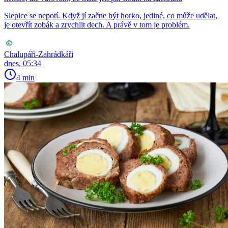
Slepice se nepotí. Když jí začne být horko, jediné, co může udělat,
je otevřít zobák a zrychlit dech. A právě v tom je problém.
Chalupáři-Zahrádkáři
dnes, 05:34
4 min