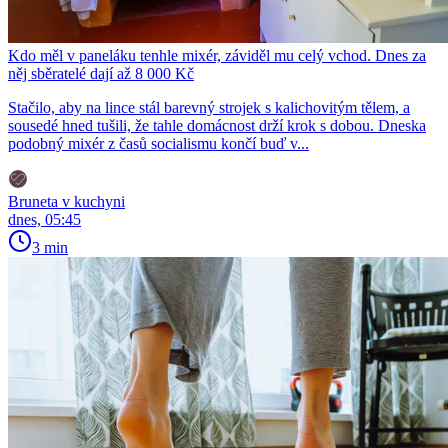
Kdo měl v paneláku tenhle mixér, záviděl mu celý vchod. Dnes za
něj sběratelé dají až 8 000 Kč
Stačilo, aby na lince stál barevný strojek s kalichovitým tělem, a
sousedé hned tušili, že tahle domácnost drží krok s dobou. Dneska
podobný mixér z časů socialismu končí buď v...
Bruneta v kuchyni
dnes, 05:45
3 min