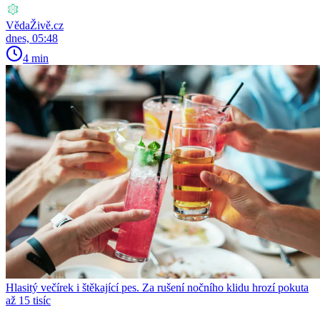
VědaŽivě.cz
dnes, 05:48
4 min
Hlasitý večírek i štěkající pes. Za rušení nočního klidu hrozí pokuta
až 15 tisíc