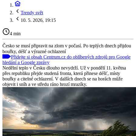
Trendy svět
10. 5. 2026, 19:15
4 min
Česko se musí připravit na zlom v počasí. Po teplých dnech přijdou
bouřky, déšť a výrazné ochlazení
Přidejte si obsah Centrum.cz do oblíbených zdrojů pro Google
hledání a Google zprávy
Nedělní teplo v Česku dlouho nevydrží. Už v pondělí 11. května
přes republiku přejde studená fronta, která přinese déšť, místy
bouřky a citelné ochlazení. V dalších dnech se na horách může
objevit i sníh a ve středu ráno hrozí mrazíky.