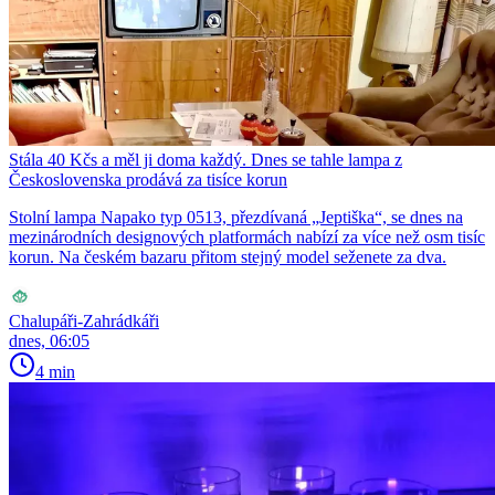
Stála 40 Kčs a měl ji doma každý. Dnes se tahle lampa z
Československa prodává za tisíce korun
Stolní lampa Napako typ 0513, přezdívaná „Jeptiška“, se dnes na
mezinárodních designových platformách nabízí za více než osm tisíc
korun. Na českém bazaru přitom stejný model seženete za dva.
Chalupáři-Zahrádkáři
dnes, 06:05
4 min