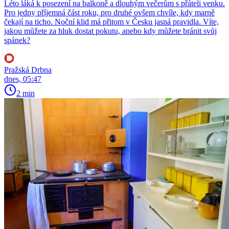
Léto láká k posezení na balkoně a dlouhým večerům s přáteli venku.
Pro jedny příjemná část roku, pro druhé ovšem chvíle, kdy marně
čekají na ticho. Noční klid má přitom v Česku jasná pravidla. Víte,
jakou můžete za hluk dostat pokutu, anebo kdy můžete bránit svůj
spánek?
Pražská Drbna
dnes, 05:47
2 min