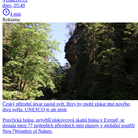
dnes, 05:49
4 min
Reklama
Český přírodní útvar zaujal svět. Brzy by mohl získat titul nového
divu světa. UNESCO je ale proti
Pravčická brána, největší pískovcová skalní brána v Evropě, se
dostala mezi 77 nejlepších přírodních míst planety v globální soutěži
New7Wonders of Nature.