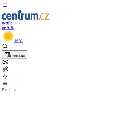
neděle 9. 8.
ne 9. 8.
16°C
Přihlášení
Reklama