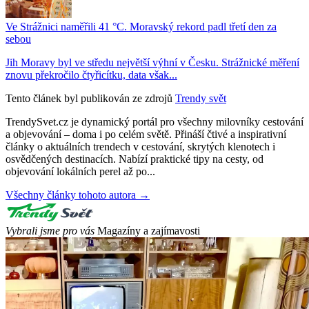
Ve Strážnici naměřili 41 °C. Moravský rekord padl třetí den za
sebou
Jih Moravy byl ve středu největší výhní v Česku. Strážnické měření
znovu překročilo čtyřicítku, data však...
Tento článek byl publikován ze zdrojů
Trendy svět
TrendySvet.cz je dynamický portál pro všechny milovníky cestování
a objevování – doma i po celém světě. Přináší čtivé a inspirativní
články o aktuálních trendech v cestování, skrytých klenotech i
osvědčených destinacích. Nabízí praktické tipy na cesty, od
objevování lokálních perel až po...
Všechny články tohoto autora →
Vybrali jsme pro vás
Magazíny a zajímavosti