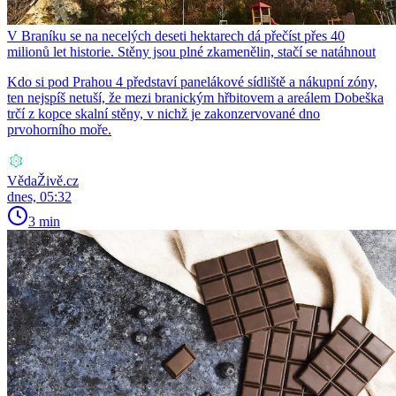
V Braníku se na necelých deseti hektarech dá přečíst přes 40
milionů let historie. Stěny jsou plné zkamenělin, stačí se natáhnout
Kdo si pod Prahou 4 představí panelákové sídliště a nákupní zóny,
ten nejspíš netuší, že mezi branickým hřbitovem a areálem Dobeška
trčí z kopce skalní stěny, v nichž je zakonzervované dno
prvohorního moře.
VědaŽivě.cz
dnes, 05:32
3 min