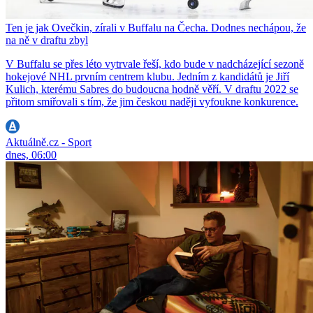
Ten je jak Ovečkin, zírali v Buffalu na Čecha. Dodnes nechápou, že
na ně v draftu zbyl
V Buffalu se přes léto vytrvale řeší, kdo bude v nadcházející sezoně
hokejové NHL prvním centrem klubu. Jedním z kandidátů je Jiří
Kulich, kterému Sabres do budoucna hodně věří. V draftu 2022 se
přitom smiřovali s tím, že jim českou naději vyfoukne konkurence.
Aktuálně.cz - Sport
dnes, 06:00