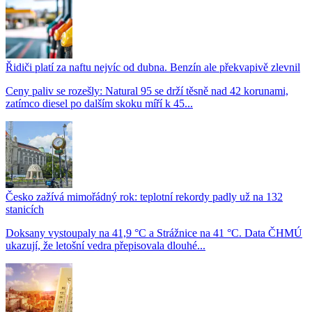
Řidiči platí za naftu nejvíc od dubna. Benzín ale překvapivě zlevnil
Ceny paliv se rozešly: Natural 95 se drží těsně nad 42 korunami,
zatímco diesel po dalším skoku míří k 45...
Česko zažívá mimořádný rok: teplotní rekordy padly už na 132
stanicích
Doksany vystoupaly na 41,9 °C a Strážnice na 41 °C. Data ČHMÚ
ukazují, že letošní vedra přepisovala dlouhé...