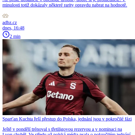
minulosti totiž dokázaly některé rarity opravdu nabrat na hodnotě.
adbz.cz
dnes, 16:48
2 min
Sparťan Kuchta řeší přestup do Polska, jednání jsou v pokročilé fázi
Ještě v pondělí trénoval s třetiligovou rezervou a v nominaci na
Lyon chyběl. Ve středu už polská média psala o pokročilém jednání.