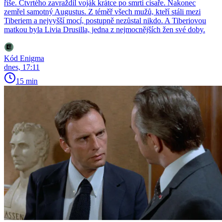
říše. Čtvrtého zavraždil voják krátce po smrti císaře. Nakonec
zemřel samotný Augustus. Z téměř všech mužů, kteří stáli mezi
Tiberiem a nejvyšší mocí, postupně nezůstal nikdo. A Tiberiovou
matkou byla Livia Drusilla, jedna z nejmocnějších žen své doby.
Kód Enigma
dnes, 17:11
15 min