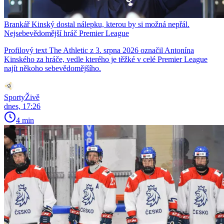
Brankář Kinský dostal nálepku, kterou by si možná nepřál.
Nejsebevědomější hráč Premier League
Profilový text The Athletic z 3. srpna 2026 označil Antonína
Kinského za hráče, vedle kterého je těžké v celé Premier League
najít někoho sebevědomějšího.
SportyŽivě
dnes, 17:26
4 min