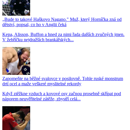
„Bude to takové Haškovo Nagano." Muž, který Horníčka zná od
dětství, popsal, co ho v Anglii čeká
Kepa, Alisson, Buffon a hned za nimi řada dalších zvučných jmen.
V žebříčku nejdražších brankářských...
Zapomeňte na běžné svalovce v posilovně. Tohle ruské monstrum
drtí ocel a maže veškeré myslitelné rekordy
Když ztěžkne vzduch a kovové osy začnou prosebně skřípat pod
náporem neuvěřitelné zátěže, zbystří celá...