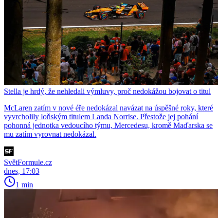
Stella je hrdý, že nehledali výmluvy, proč nedokážou bojovat o titul
McLaren zatím v nové éře nedokázal navázat na úspěšné roky, které
vyvrcholily loňským titulem Landa Norrise. Přestože jej pohání
pohonná jednotka vedoucího týmu, Mercedesu, kromě Maďarska se
mu zatím vyrovnat nedokázal.
SvětFormule.cz
dnes, 17:03
1 min