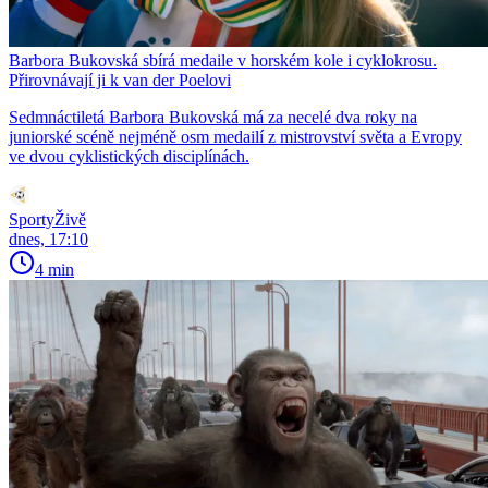
Barbora Bukovská sbírá medaile v horském kole i cyklokrosu.
Přirovnávají ji k van der Poelovi
Sedmnáctiletá Barbora Bukovská má za necelé dva roky na
juniorské scéně nejméně osm medailí z mistrovství světa a Evropy
ve dvou cyklistických disciplínách.
SportyŽivě
dnes, 17:10
4 min