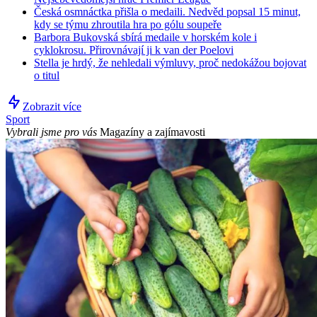
Česká osmnáctka přišla o medaili. Nedvěd popsal 15 minut,
kdy se týmu zhroutila hra po gólu soupeře
Barbora Bukovská sbírá medaile v horském kole i
cyklokrosu. Přirovnávají ji k van der Poelovi
Stella je hrdý, že nehledali výmluvy, proč nedokážou bojovat
o titul
Zobrazit více
Sport
Vybrali jsme pro vás
Magazíny a zajímavosti