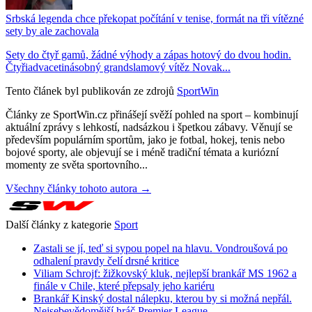
Srbská legenda chce překopat počítání v tenise, formát na tři vítězné
sety by ale zachovala
Sety do čtyř gamů, žádné výhody a zápas hotový do dvou hodin.
Čtyřiadvacetinásobný grandslamový vítěz Novak...
Tento článek byl publikován ze zdrojů
SportWin
Články ze SportWin.cz přinášejí svěží pohled na sport – kombinují
aktuální zprávy s lehkostí, nadsázkou i špetkou zábavy. Věnují se
především populárním sportům, jako je fotbal, hokej, tenis nebo
bojové sporty, ale objevují se i méně tradiční témata a kuriózní
momenty ze světa sportovního...
Všechny články tohoto autora →
Další články z kategorie
Sport
Zastali se jí, teď si sypou popel na hlavu. Vondroušová po
odhalení pravdy čelí drsné kritice
Viliam Schrojf: žižkovský kluk, nejlepší brankář MS 1962 a
finále v Chile, které přepsaly jeho kariéru
Brankář Kinský dostal nálepku, kterou by si možná nepřál.
Nejsebevědomější hráč Premier League