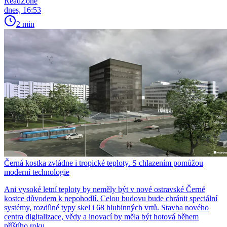
ReadZone
dnes, 16:53
2 min
Černá kostka zvládne i tropické teploty. S chlazením pomůžou
moderní technologie
Ani vysoké letní teploty by neměly být v nové ostravské Černé
kostce důvodem k nepohodlí. Celou budovu bude chránit speciální
systémy, rozdílné typy skel i 68 hlubinných vrtů. Stavba nového
centra digitalizace, vědy a inovací by měla být hotová během
příštího roku.