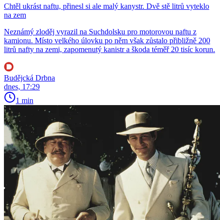
Chtěl ukrást naftu, přinesl si ale malý kanystr. Dvě stě litrů vyteklo
na zem
Neznámý zloděj vyrazil na Suchdolsku pro motorovou naftu z
kamionu. Místo velkého úlovku po něm však zůstalo přibližně 200
litrů nafty na zemi, zapomenutý kanistr a škoda téměř 20 tisíc korun.
Budějcká Drbna
dnes, 17:29
1 min