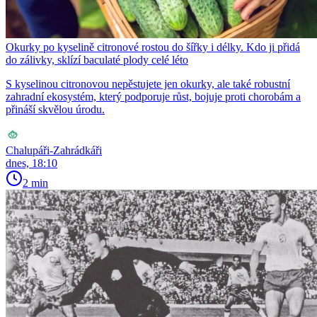
Okurky po kyselině citronové rostou do šířky i délky. Kdo ji přidá
do zálivky, sklízí baculaté plody celé léto
S kyselinou citronovou nepěstujete jen okurky, ale také robustní
zahradní ekosystém, který podporuje růst, bojuje proti chorobám a
přináší skvělou úrodu.
Chalupáři-Zahrádkáři
dnes, 18:10
2 min