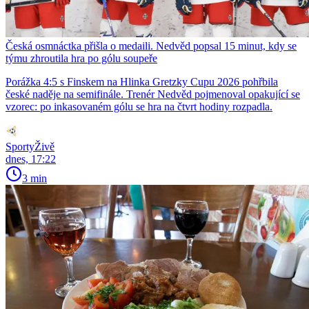
Česká osmnáctka přišla o medaili. Nedvěd popsal 15 minut, kdy se
týmu zhroutila hra po gólu soupeře
Porážka 4:5 s Finskem na Hlinka Gretzky Cupu 2026 pohřbila
české naděje na semifinále. Trenér Nedvěd pojmenoval opakující se
vzorec: po inkasovaném gólu se hra na čtvrt hodiny rozpadla.
SportyŽivě
dnes, 17:22
3 min