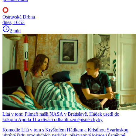
Ostravská Drbna
dnes, 16:53
2 min
Lítá v tom: Filmaři našli NASA v Bratislavě, Hádek usedl do
kokpitu Apolla 11 a diváci odhalili zeměpisné chyby
Komedie Lítá v tom s Kryštofem Hádkem a Kristínou Svarinskou
ukrývá řadu produkčních perliček, překvapivé lokace i úsměvné