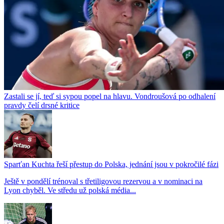
Zastali se jí, teď si sypou popel na hlavu. Vondroušová po odhalení
pravdy čelí drsné kritice
Sparťan Kuchta řeší přestup do Polska, jednání jsou v pokročilé fázi
Ještě v pondělí trénoval s třetiligovou rezervou a v nominaci na
Lyon chyběl. Ve středu už polská média...