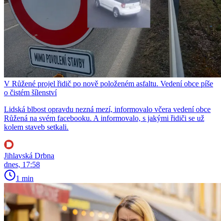
V Růžené projel řidič po nově položeném asfaltu. Vedení obce píše
o čistém šílenství
Lidská blbost opravdu nezná mezí, informovalo včera vedení obce
Růžená na svém facebooku. A informovalo, s jakými řidiči se už
kolem staveb setkali.
Jihlavská Drbna
dnes, 17:58
1 min