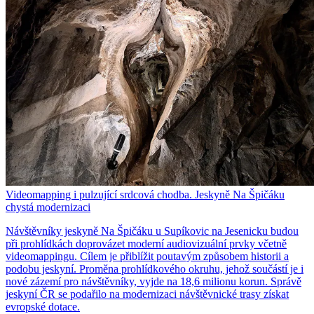
Videomapping i pulzující srdcová chodba. Jeskyně Na Špičáku
chystá modernizaci
Návštěvníky jeskyně Na Špičáku u Supíkovic na Jesenicku budou
při prohlídkách doprovázet moderní audiovizuální prvky včetně
videomappingu. Cílem je přiblížit poutavým způsobem historii a
podobu jeskyní. Proměna prohlídkového okruhu, jehož součástí je i
nové zázemí pro návštěvníky, vyjde na 18,6 milionu korun. Správě
jeskyní ČR se podařilo na modernizaci návštěvnické trasy získat
evropské dotace.