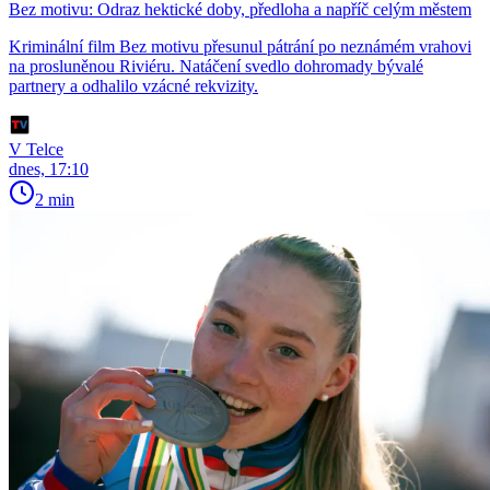
Bez motivu: Odraz hektické doby, předloha a napříč celým městem
Kriminální film Bez motivu přesunul pátrání po neznámém vrahovi
na prosluněnou Riviéru. Natáčení svedlo dohromady bývalé
partnery a odhalilo vzácné rekvizity.
V Telce
dnes, 17:10
2 min