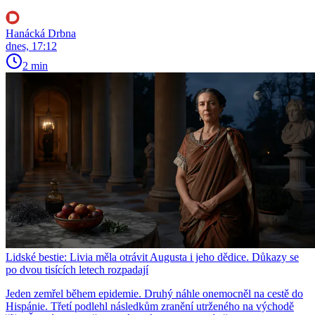
Hanácká Drbna
dnes, 17:12
2 min
Lidské bestie: Livia měla otrávit Augusta i jeho dědice. Důkazy se
po dvou tisících letech rozpadají
Jeden zemřel během epidemie. Druhý náhle onemocněl na cestě do
Hispánie. Třetí podlehl následkům zranění utrženého na východě