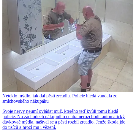
Neteklo mýdlo, tak dal pěstí zrcadlu. Policie hledá vandala ze
smíchovského nákupáku
Svoje nervy neumí ovládat muž, kterého teď kvůli tomu hledá
policie. Na záchodech nákupního centra nerozchodil automatický
dávkovač mýdla, naštval se a pěstí rozbil zrcadlo. Jenže škoda jde
do tisíců a hrozí mu i vězení.