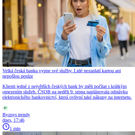
Velká česká banka vypne své služby. Lidé nezaplatí kartou ani
nepošlou peníze
Klienti jedné z největších českých bank by měli počítat s krátkým
omezením služeb. ČSOB na neděli 9. srpna naplánovala odstávku
elektronického bankovnictví, která ovlivní také nákupy na internetu.
Byznys trendy
dnes, 17:46
1 min