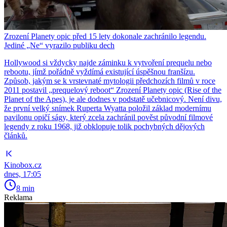
Zrození Planety opic před 15 lety dokonale zachránilo legendu.
Jediné „Ne“ vyrazilo publiku dech
Hollywood si vždycky najde záminku k vytvoření prequelu nebo
rebootu, jímž pořádně vyždímá existující úspěšnou franšízu.
Způsob, jakým se k vrstevnaté mytologii předchozích filmů v roce
2011 postavil „prequelový reboot“ Zrození Planety opic (Rise of the
Planet of the Apes), je ale dodnes v podstatě učebnicový. Není divu,
že první velký snímek Ruperta Wyatta položil základ modernímu
pavilonu opičí ságy, který zcela zachránil pověst původní filmové
legendy z roku 1968, již obklopuje tolik pochybných dějových
článků.
Kinobox.cz
dnes, 17:05
8 min
Reklama