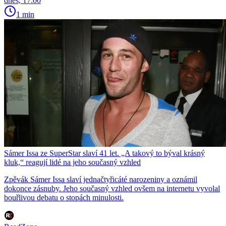
dnes, 17:00
1 min
Sámer Issa ze SuperStar slaví 41 let. „A takový to býval krásný
kluk,“ reagují lidé na jeho současný vzhled
Zpěvák Sámer Issa slaví jednačtyřicáté narozeniny a oznámil
dokonce zásnuby. Jeho současný vzhled ovšem na internetu vyvolal
bouřlivou debatu o stopách minulosti.