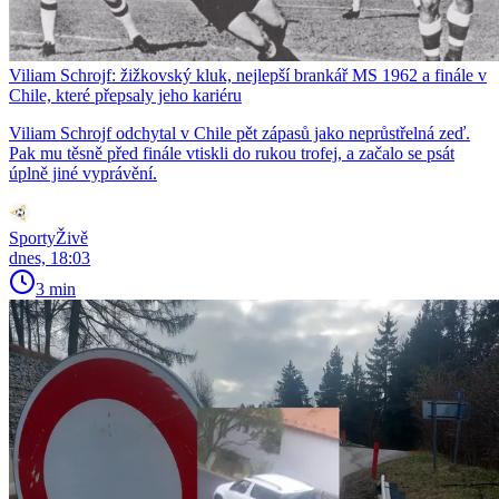
Viliam Schrojf: žižkovský kluk, nejlepší brankář MS 1962 a finále v
Chile, které přepsaly jeho kariéru
Viliam Schrojf odchytal v Chile pět zápasů jako neprůstřelná zeď.
Pak mu těsně před finále vtiskli do rukou trofej, a začalo se psát
úplně jiné vyprávění.
SportyŽivě
dnes, 18:03
3 min