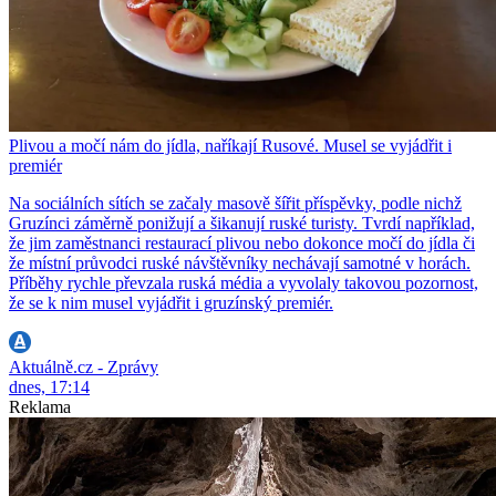
Plivou a močí nám do jídla, naříkají Rusové. Musel se vyjádřit i
premiér
Na sociálních sítích se začaly masově šířit příspěvky, podle nichž
Gruzínci záměrně ponižují a šikanují ruské turisty. Tvrdí například,
že jim zaměstnanci restaurací plivou nebo dokonce močí do jídla či
že místní průvodci ruské návštěvníky nechávají samotné v horách.
Příběhy rychle převzala ruská média a vyvolaly takovou pozornost,
že se k nim musel vyjádřit i gruzínský premiér.
Aktuálně.cz - Zprávy
dnes, 17:14
Reklama