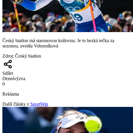
Český biatlon má staronovou královnu. Je to hezká tečka za
sezonou, uvedla Voborníková
Zdroj
:
Český biatlon
Sdílet
Denní
výzva
0
Reklama
Další články z
SportWin