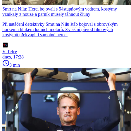
Smrt na Nilu: Herci bojovali s 54stupňovým vedrem, kostýmy
vznikaly z nouze a parník musely táhnout čluny
Při natáčení detektivky Smrt na Nilu štáb bojoval s obrovským
horkem i hlukem lodních motorů. Zvláštní původ filmových
kostýmů překvapil i samotné herce.
V Telce
dnes, 17:28
3 min