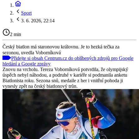
Sport
3. 6. 2026, 22:14
2 min
Český biatlon má staronovou královnu. Je to hezká tečka za
sezonou, uvedla Voborníková
Přidejte si obsah Centrum.cz do oblíbených zdrojů pro Google
hledání a Google zprávy
Znovu na vrcholu. Tereza Voborníková potvrdila, že olympijský
úspěch nebyl náhodou, a podruhé v kariéře si podmanila anketu
Biatlonista roku. Sezona snů, medaile z her i vnitřní pohoda ji
vynesly zpět na český biatlonový trůn.