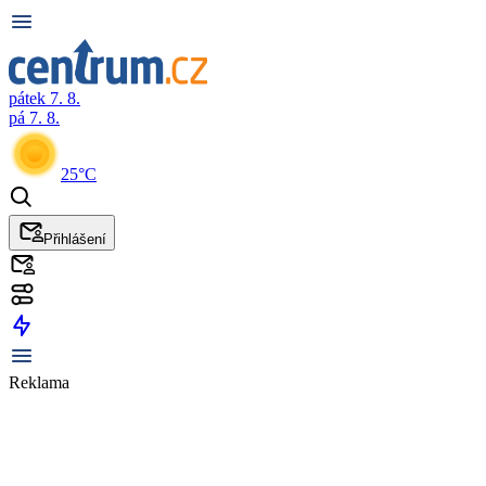
pátek 7. 8.
pá 7. 8.
25°C
Přihlášení
Reklama