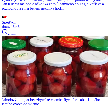
Jan Kuchta má podle několika zdrojů namířeno do Legie Varšava a
rozhodnout se má během několika hodin.
SportWin
dnes, 16:46
2 min
Jahodový kompot bez zbytečné chemie: Rychlá zásoba sladkého
letního ovoce do sklenic