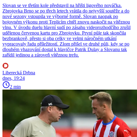
Slovan se ve třetím kole představil na hřišti ligového nováčka.
Zbrojovka Brno se po třech letech vrátila do nejvyšší soutěže a do
nové sezony vstoupila ve výborné formě. Slovan naopak po
bojovném výkonu proti Teplicím chtěl znovu naskočit na vítěznou
vlnu. V úvodu duelu hlavní sudí po zásahu videorozhodčího zrušil
udělenou červenou kartu pro Zbrojovku. První půle tak skončila
bezbrankově, přesto si oba celky ve velmi náročném utkání
vypracovaly řadu příležitostí. Zlom přišel ve druhé půli, kdy se po
dlouhém vhazování dostal k hlavičce Patrik Dulay a Slovanu tak
zařídil jedinou a zároveň vítěznou trefu.
Liberecká Drbna
dnes, 19:24
2 min