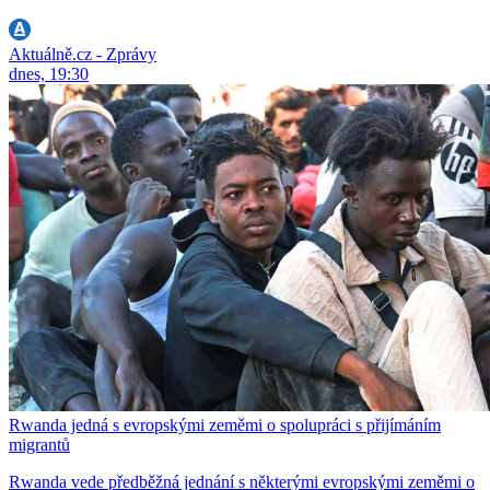
Aktuálně.cz - Zprávy
dnes, 19:30
Rwanda jedná s evropskými zeměmi o spolupráci s přijímáním
migrantů
Rwanda vede předběžná jednání s některými evropskými zeměmi o