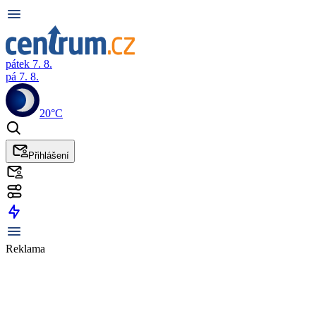
pátek 7. 8.
pá 7. 8.
20°C
Přihlášení
Reklama