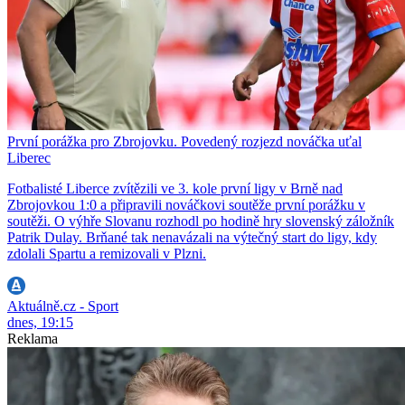
První porážka pro Zbrojovku. Povedený rozjezd nováčka uťal
Liberec
Fotbalisté Liberce zvítězili ve 3. kole první ligy v Brně nad
Zbrojovkou 1:0 a připravili nováčkovi soutěže první porážku v
soutěži. O výhře Slovanu rozhodl po hodině hry slovenský záložník
Patrik Dulay. Brňané tak nenavázali na výtečný start do ligy, kdy
zdolali Spartu a remizovali v Plzni.
Aktuálně.cz - Sport
dnes, 19:15
Reklama