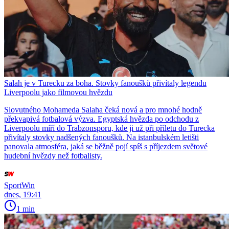
Salah je v Turecku za boha. Stovky fanoušků přivítaly legendu
Liverpoolu jako filmovou hvězdu
Slovutného Mohameda Salaha čeká nová a pro mnohé hodně
překvapivá fotbalová výzva. Egyptská hvězda po odchodu z
Liverpoolu míří do Trabzonsporu, kde ji už při příletu do Turecka
přivítaly stovky nadšených fanoušků. Na istanbulském letišti
panovala atmosféra, jaká se běžně pojí spíš s příjezdem světové
hudební hvězdy než fotbalisty.
SportWin
dnes, 19:41
1 min