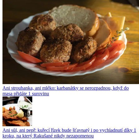
Ani strouhanka, ani mléko: karbanátky se nerozpadnou, když do
masa přidáte 1 surovinu
Ani sůl, ani pepř: kuřecí řízek bude šťavnatý i po vychladnutí díky 1
kroku, na který Rakušané nikdy nezapomenou