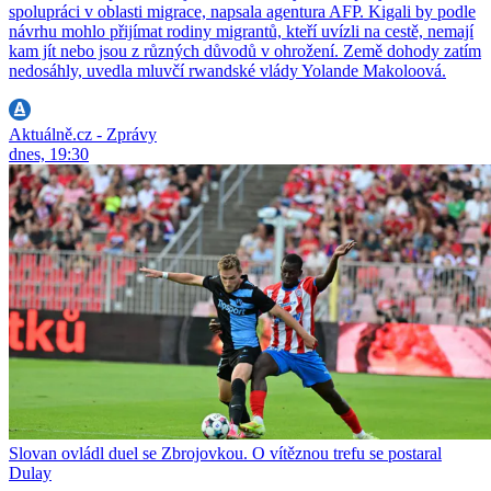
spolupráci v oblasti migrace, napsala agentura AFP. Kigali by podle
návrhu mohlo přijímat rodiny migrantů, kteří uvízli na cestě, nemají
kam jít nebo jsou z různých důvodů v ohrožení. Země dohody zatím
nedosáhly, uvedla mluvčí rwandské vlády Yolande Makoloová.
Aktuálně.cz - Zprávy
dnes, 19:30
Slovan ovládl duel se Zbrojovkou. O vítěznou trefu se postaral
Dulay