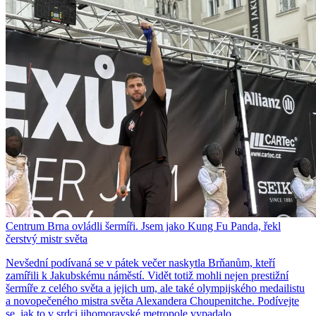
Centrum Brna ovládli šermíři. Jsem jako Kung Fu Panda, řekl
čerstvý mistr světa
Nevšední podívaná se v pátek večer naskytla Brňanům, kteří
zamířili k Jakubskému náměstí. Vidět totiž mohli nejen prestižní
šermíře z celého světa a jejich um, ale také olympijského medailistu
a novopečeného mistra světa Alexandera Choupenitche. Podívejte
se, jak to v srdci jihomoravské metropole vypadalo.