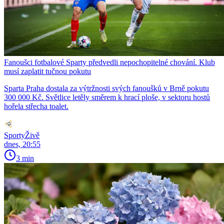
Fanoušci fotbalové Sparty předvedli nepochopitelné chování. Klub
musí zaplatit tučnou pokutu
Sparta Praha dostala za výtržnosti svých fanoušků v Brně pokutu
300 000 Kč. Světlice letěly směrem k hrací ploše, v sektoru hostů
hořela střecha toalet.
SportyŽivě
dnes, 20:55
3 min