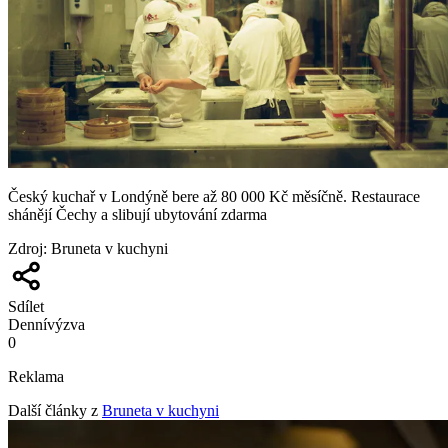
Český kuchař v Londýně bere až 80 000 Kč měsíčně. Restaurace
shánějí Čechy a slibují ubytování zdarma
Zdroj
:
Bruneta v kuchyni
Sdílet
Denní
výzva
0
Reklama
Další články z
Bruneta v kuchyni