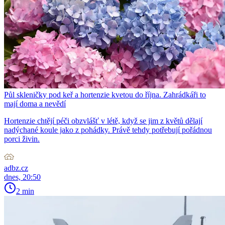
Půl skleničky pod keř a hortenzie kvetou do října. Zahrádkáři to
mají doma a nevědí
Hortenzie chtějí péči obzvlášť v létě, když se jim z květů dělají
nadýchané koule jako z pohádky. Právě tehdy potřebují pořádnou
porci živin.
adbz.cz
dnes, 20:50
2 min