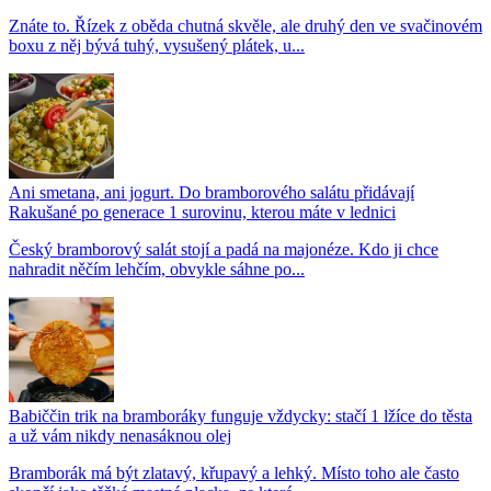
Znáte to. Řízek z oběda chutná skvěle, ale druhý den ve svačinovém
boxu z něj bývá tuhý, vysušený plátek, u...
Ani smetana, ani jogurt. Do bramborového salátu přidávají
Rakušané po generace 1 surovinu, kterou máte v lednici
Český bramborový salát stojí a padá na majonéze. Kdo ji chce
nahradit něčím lehčím, obvykle sáhne po...
Babiččin trik na bramboráky funguje vždycky: stačí 1 lžíce do těsta
a už vám nikdy nenasáknou olej
Bramborák má být zlatavý, křupavý a lehký. Místo toho ale často