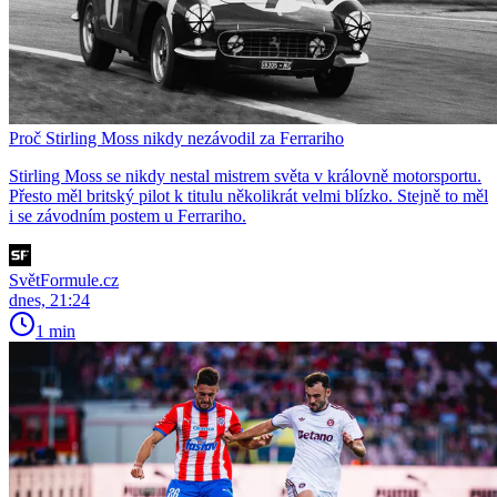
Proč Stirling Moss nikdy nezávodil za Ferrariho
Stirling Moss se nikdy nestal mistrem světa v královně motorsportu.
Přesto měl britský pilot k titulu několikrát velmi blízko. Stejně to měl
i se závodním postem u Ferrariho.
SvětFormule.cz
dnes, 21:24
1 min