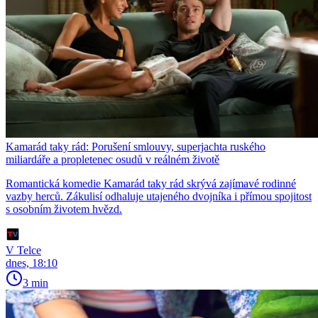
Kamarád taky rád: Porušení smlouvy, superjachta ruského
miliardáře a propletenec osudů v reálném životě
Romantická komedie Kamarád taky rád skrývá zajímavé rodinné
vazby herců. Zákulisí odhaluje utajeného dvojníka i přímou spojitost
s osobním životem hvězd.
V Telce
dnes, 18:10
3 min