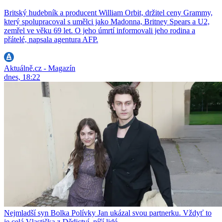
Britský hudebník a producent William Orbit, držitel ceny Grammy,
který spolupracoval s umělci jako Madonna, Britney Spears a U2,
zemřel ve věku 69 let. O jeho úmrtí informovali jeho rodina a
přátelé, napsala agentura AFP.
Aktuálně.cz - Magazín
dnes, 18:22
Nejmladší syn Bolka Polívky Jan ukázal svou partnerku. Vždyť to
je celá Vlastička z Dědictví, píší lidé