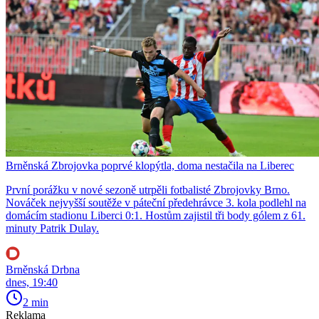
Brněnská Zbrojovka poprvé klopýtla, doma nestačila na Liberec
První porážku v nové sezoně utrpěli fotbalisté Zbrojovky Brno.
Nováček nejvyšší soutěže v páteční předehrávce 3. kola podlehl na
domácím stadionu Liberci 0:1. Hostům zajistil tři body gólem z 61.
minuty Patrik Dulay.
Brněnská Drbna
dnes, 19:40
2 min
Reklama