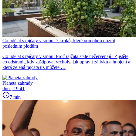
Co udělat s rajčaty v srpnu: 7 kroků, které pomohou dozrát
posledním plodům
Co udělat s rajčaty v srpnu: Proč rajčata stále nečervenají? Zjistěte,
co odstranit, kdy zaštipovat vrcholy, jak upravit zálivku a hnojení a
která zelená rajčata už můžete …
Planeta zahrady
dnes, 19:41
7 min