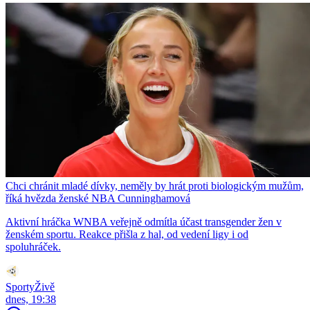
Chci chránit mladé dívky, neměly by hrát proti biologickým mužům,
říká hvězda ženské NBA Cunninghamová
Aktivní hráčka WNBA veřejně odmítla účast transgender žen v
ženském sportu. Reakce přišla z hal, od vedení ligy i od
spoluhráček.
SportyŽivě
dnes, 19:38