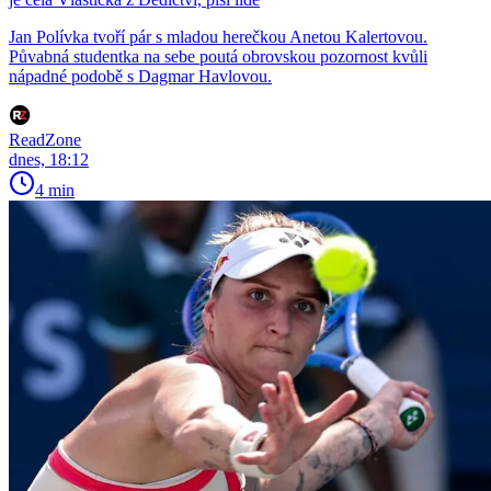
Jan Polívka tvoří pár s mladou herečkou Anetou Kalertovou.
Půvabná studentka na sebe poutá obrovskou pozornost kvůli
nápadné podobě s Dagmar Havlovou.
ReadZone
dnes, 18:12
4 min