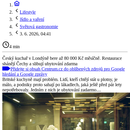
Lifestyle
Jídlo a vaření
Světová gastronomie
3. 6. 2026, 04:41
4 min
Český kuchař v Londýně bere až 80 000 Kč měsíčně. Restaurace
shánějí Čechy a slibují ubytování zdarma
Přidejte si obsah Centrum.cz do oblíbených zdrojů pro Google
hledání a Google zprávy
Britské kuchyně mají problém. Lidí, kteří chtějí stát u plotny, je
málo, a podniky proto sahají po lákadlech, jaká ještě před pár lety
nepotřebovaly. Jedním z nich je ubytování zadarmo....