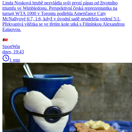
Linda Nosková hrubě nezvládla svůj první zápas od životního
triumfu ve Wimbledonu. Perspektivní česká reprezentantka na
turnaji WTA 1000 v Torontu podlehla Američance Caty
McNallyové 6:7, 1:6, když v úvodní sadě neudržela vedení 5:1.
Překvapivá vítězka se ve třetím kole utká s Filipínkou Alexandrou
Ealaovou.
SportWin
dnes, 19:43
1 min