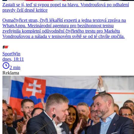
Zastali se jí, teď si sypou popel na hlavu. Vondroušová po odhalení
pravdy čelí drsné kritice
Osmačtyřicet stran, čtyři lékařští experti a jedna textová zpráva na
WhatsAppu. Mezinárodní agentura pro bezúhonnost tenisu
zveřejnila kompletní odůvodnění čtyřletého trestu pro Markétu
Vondroušovou a nálada v tenisovém světě se od té chvíle otočila.
SportWin
dnes, 18:11
2 min
Reklama