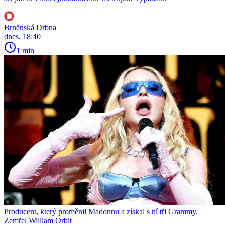
Brněnská Drbna
dnes, 18:40
1 min
Producent, který proměnil Madonnu a získal s ní tři Grammy.
Zemřel William Orbit