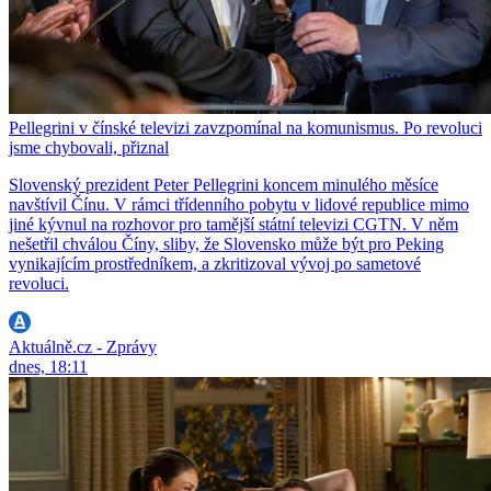
Pellegrini v čínské televizi zavzpomínal na komunismus. Po revoluci
jsme chybovali, přiznal
Slovenský prezident Peter Pellegrini koncem minulého měsíce
navštívil Čínu. V rámci třídenního pobytu v lidové republice mimo
jiné kývnul na rozhovor pro tamější státní televizi CGTN. V něm
nešetřil chválou Číny, sliby, že Slovensko může být pro Peking
vynikajícím prostředníkem, a zkritizoval vývoj po sametové
revoluci.
Aktuálně.cz - Zprávy
dnes, 18:11