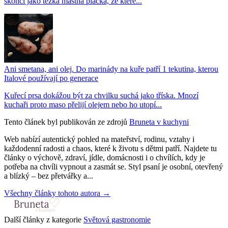
skončí jako těžká mastná placka, ze které...
Ani smetana, ani olej. Do marinády na kuře patří 1 tekutina, kterou
Italové používají po generace
Kuřecí prsa dokážou být za chvilku suchá jako tříska. Mnozí
kuchaři proto maso přelijí olejem nebo ho utopí...
Tento článek byl publikován ze zdrojů
Bruneta v kuchyni
Web nabízí autentický pohled na mateřství, rodinu, vztahy i
každodenní radosti a chaos, které k životu s dětmi patří. Najdete tu
články o výchově, zdraví, jídle, domácnosti i o chvílích, kdy je
potřeba na chvíli vypnout a zasmát se. Styl psaní je osobní, otevřený
a blízký – bez přetvářky a...
Všechny články tohoto autora →
Další články z kategorie
Světová gastronomie