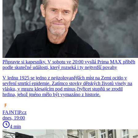
Připravte si kapesníky. V sobotu ve 20:00 vysílá Prima MAX příběh
podle skutečné události, který rozseká i ty nejtvrdší povahy
V lednu 1925 se jedno z nejizolovanějších míst na Zemi ocitlo v
sevření smrtící epidemie. Zatímco stovky dětských životů visely na
vlásku, v mrazu klesajícím pod minus čtyřicet stupňů se zrodil
hrdina, jehož jméno mělo být vymazáno z historie.
FAJNTIP.cz
dnes, 19:00
4 min