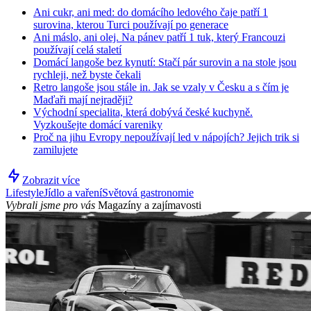
Ani cukr, ani med: do domácího ledového čaje patří 1
surovina, kterou Turci používají po generace
Ani máslo, ani olej. Na pánev patří 1 tuk, který Francouzi
používají celá staletí
Domácí langoše bez kynutí: Stačí pár surovin a na stole jsou
rychleji, než byste čekali
Retro langoše jsou stále in. Jak se vzaly v Česku a s čím je
Maďaři mají nejraději?
Východní specialita, která dobývá české kuchyně.
Vyzkoušejte domácí vareniky
Proč na jihu Evropy nepoužívají led v nápojích? Jejich trik si
zamilujete
Zobrazit více
Lifestyle
Jídlo a vaření
Světová gastronomie
Vybrali jsme pro vás
Magazíny a zajímavosti