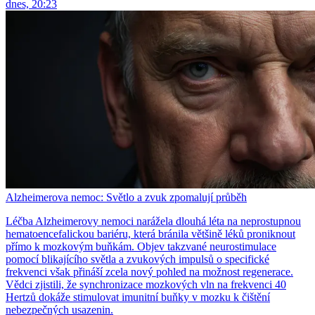
dnes, 20:23
Alzheimerova nemoc: Světlo a zvuk zpomalují průběh
Léčba Alzheimerovy nemoci narážela dlouhá léta na neprostupnou
hematoencefalickou bariéru, která bránila většině léků proniknout
přímo k mozkovým buňkám. Objev takzvané neurostimulace
pomocí blikajícího světla a zvukových impulsů o specifické
frekvenci však přináší zcela nový pohled na možnost regenerace.
Vědci zjistili, že synchronizace mozkových vln na frekvenci 40
Hertzů dokáže stimulovat imunitní buňky v mozku k čištění
nebezpečných usazenin.