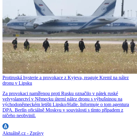
Protiruská hysterie a provokace z Kyjeva, reaguje Kreml na nález
dronu v Lipsku
Za provokaci namířenou proti Rusku označilo v pátek ruské
velvyslanectví v Německu úterní nález dronu s výbušninou na
východoněmeckém letišti Lipsko/Halle. Informuje o tom agentura
DPA. Berlín oficiálně Moskvu v souvislosti s tímto případem z
ničeho neobvinil.
Aktuálně.cz - Zprávy