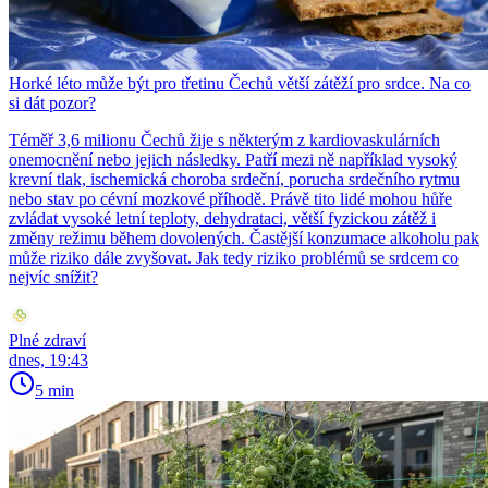
Horké léto může být pro třetinu Čechů větší zátěží pro srdce. Na co
si dát pozor?
Téměř 3,6 milionu Čechů žije s některým z kardiovaskulárních
onemocnění nebo jejich následky. Patří mezi ně například vysoký
krevní tlak, ischemická choroba srdeční, porucha srdečního rytmu
nebo stav po cévní mozkové příhodě. Právě tito lidé mohou hůře
zvládat vysoké letní teploty, dehydrataci, větší fyzickou zátěž i
změny režimu během dovolených. Častější konzumace alkoholu pak
může riziko dále zvyšovat. Jak tedy riziko problémů se srdcem co
nejvíc snížit?
Plné zdraví
dnes, 19:43
5 min