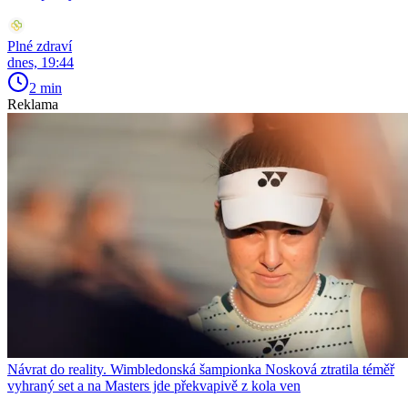
Plné zdraví
dnes, 19:44
2 min
Reklama
Návrat do reality. Wimbledonská šampionka Nosková ztratila téměř
vyhraný set a na Masters jde překvapivě z kola ven